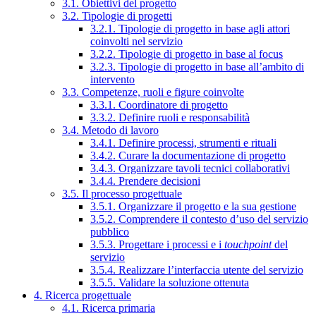
3.1. Obiettivi del progetto
3.2. Tipologie di progetti
3.2.1. Tipologie di progetto in base agli attori
coinvolti nel servizio
3.2.2. Tipologie di progetto in base al focus
3.2.3. Tipologie di progetto in base all’ambito di
intervento
3.3. Competenze, ruoli e figure coinvolte
3.3.1. Coordinatore di progetto
3.3.2. Definire ruoli e responsabilità
3.4. Metodo di lavoro
3.4.1. Definire processi, strumenti e rituali
3.4.2. Curare la documentazione di progetto
3.4.3. Organizzare tavoli tecnici collaborativi
3.4.4. Prendere decisioni
3.5. Il processo progettuale
3.5.1. Organizzare il progetto e la sua gestione
3.5.2. Comprendere il contesto d’uso del servizio
pubblico
3.5.3. Progettare i processi e i
touchpoint
del
servizio
3.5.4. Realizzare l’interfaccia utente del servizio
3.5.5. Validare la soluzione ottenuta
4. Ricerca progettuale
4.1. Ricerca primaria