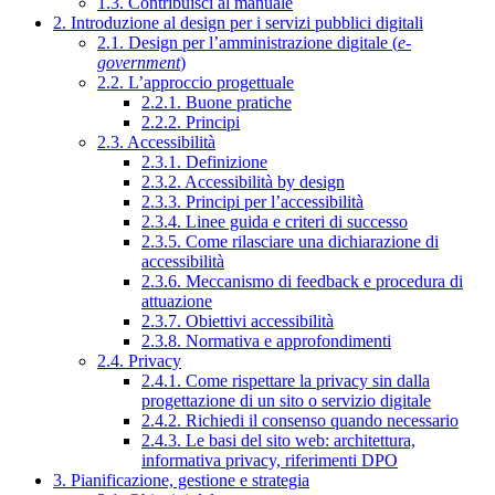
1.3. Contribuisci al manuale
2. Introduzione al design per i servizi pubblici digitali
2.1. Design per l’amministrazione digitale (
e-
government
)
2.2. L’approccio progettuale
2.2.1. Buone pratiche
2.2.2. Principi
2.3. Accessibilità
2.3.1. Definizione
2.3.2. Accessibilità by design
2.3.3. Principi per l’accessibilità
2.3.4. Linee guida e criteri di successo
2.3.5. Come rilasciare una dichiarazione di
accessibilità
2.3.6. Meccanismo di feedback e procedura di
attuazione
2.3.7. Obiettivi accessibilità
2.3.8. Normativa e approfondimenti
2.4. Privacy
2.4.1. Come rispettare la privacy sin dalla
progettazione di un sito o servizio digitale
2.4.2. Richiedi il consenso quando necessario
2.4.3. Le basi del sito web: architettura,
informativa privacy, riferimenti DPO
3. Pianificazione, gestione e strategia