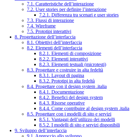
7.1. Caratteristiche dell’interazione
7.2. User stories per definire l’interazione
7.2.1. Differenza tra scenari e user stories
7.3. Flussi di interazione
7.4. Wireframe
7.5. Prototipi interattivi
8. Progettazione dell’interfaccia
8.1. Obiettivi dell’interfaccia
8.2. Elementi dell’interfaccia
8.2.1. Elementi di composizione
8.2.2. Elementi interattivi
8.2.3. Elementi testuali (microtesti)
8.3. Progettare e costruire in alta fedeltà
8.3.1. Layout di pagina
8.3.2. Prototipi in alta fedeltà
8.4. Progettare con il design system .italia
8.4.1. Documentazione
8.4.2. Benefici del design system
8.4.3. Risorse operative
8.4.4. Come contribuire al design system .italia
8.5. Progettare con i modelli di sito e servizi
8.5.1. Vantaggi dell’utilizzo dei modelli
8.5.2. I modelli di sito e servizi disponibili
9. Sviluppo dell’interfaccia
9.1. Approccio allo sviluppo