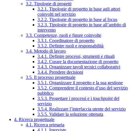
3.2. Tipologie di progetti
3.2.1. Tipologie di progetto in base agli attori
coinvolti nel servizio
3.2.2. Tipologie di progetto in base al focus
3.2.3. Tipologie di progetto in base all’ambito di
intervento
3.3. Competenze, ruoli e figure coinvolte
3.3.1. Coordinatore di progetto
3.3.2. Definire ruoli e responsabilità
3.4. Metodo di lavoro
3.4.1. Definire processi, strumenti e rituali
3.4.2. Curare la documentazione di progetto
3.4.3. Organizzare tavoli tecnici collaborativi
3.4.4. Prendere decisioni
3.5. Il processo progettuale
3.5.1. Organizzare il progetto e la sua gestione
3.5.2. Comprendere il contesto d’uso del servizio
pubblico
3.5.3. Progettare i processi e i
touchpoint
del
servizio
3.5.4. Realizzare l’interfaccia utente del servizio
3.5.5. Validare la soluzione ottenuta
4. Ricerca progettuale
4.1. Ricerca primaria
4.1.1. Interviste