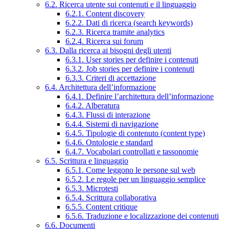
6.2. Ricerca utente sui contenuti e il linguaggio
6.2.1. Content discovery
6.2.2. Dati di ricerca (search keywords)
6.2.3. Ricerca tramite analytics
6.2.4. Ricerca sui forum
6.3. Dalla ricerca ai bisogni degli utenti
6.3.1. User stories per definire i contenuti
6.3.2. Job stories per definire i contenuti
6.3.3. Criteri di accettazione
6.4. Architettura dell’informazione
6.4.1. Definire l’architettura dell’informazione
6.4.2. Alberatura
6.4.3. Flussi di interazione
6.4.4. Sistemi di navigazione
6.4.5. Tipologie di contenuto (content type)
6.4.6. Ontologie e standard
6.4.7. Vocabolari controllati e tassonomie
6.5. Scrittura e linguaggio
6.5.1. Come leggono le persone sul web
6.5.2. Le regole per un linguaggio semplice
6.5.3. Microtesti
6.5.4. Scrittura collaborativa
6.5.5. Content critique
6.5.6. Traduzione e localizzazione dei contenuti
6.6. Documenti