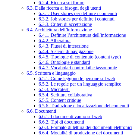
6.2.4. Ricerca sui forum
6.3. Dalla ricerca ai bisogni degli utenti
6.3.1. User stories per definire i contenuti
6.3.2. Job stories per definire i contenuti
6.3.3. Criteri di accettazione
6.4. Architettura dell’informazione
6.4.1. Definire l’architettura dell’informazione
6.4.2. Alberatura
6.4.3. Flussi di interazione
6.4.4. Sistemi di navigazione
6.4.5. Tipologie di contenuto (content type)
6.4.6. Ontologie e standard
6.4.7. Vocabolari controllati e tassonomie
6.5. Scrittura e linguaggio
6.5.1. Come leggono le persone sul web
6.5.2. Le regole per un linguaggio semplice
6.5.3. Microtesti
6.5.4. Scrittura collaborativa
6.5.5. Content critique
6.5.6. Traduzione e localizzazione dei contenuti
6.6. Documenti
6.6.1. I documenti vanno sul web
6.6.2. Tipi di documenti
6.6.3. Formato di lettura dei documenti elettronici
6.6.4. Modalità di produzione dei documenti