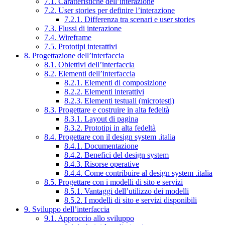
7.1. Caratteristiche dell’interazione
7.2. User stories per definire l’interazione
7.2.1. Differenza tra scenari e user stories
7.3. Flussi di interazione
7.4. Wireframe
7.5. Prototipi interattivi
8. Progettazione dell’interfaccia
8.1. Obiettivi dell’interfaccia
8.2. Elementi dell’interfaccia
8.2.1. Elementi di composizione
8.2.2. Elementi interattivi
8.2.3. Elementi testuali (microtesti)
8.3. Progettare e costruire in alta fedeltà
8.3.1. Layout di pagina
8.3.2. Prototipi in alta fedeltà
8.4. Progettare con il design system .italia
8.4.1. Documentazione
8.4.2. Benefici del design system
8.4.3. Risorse operative
8.4.4. Come contribuire al design system .italia
8.5. Progettare con i modelli di sito e servizi
8.5.1. Vantaggi dell’utilizzo dei modelli
8.5.2. I modelli di sito e servizi disponibili
9. Sviluppo dell’interfaccia
9.1. Approccio allo sviluppo