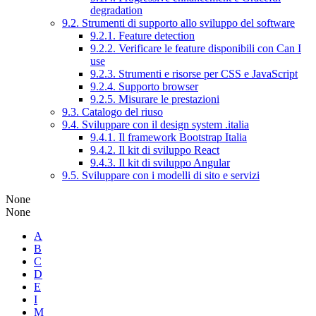
degradation
9.2. Strumenti di supporto allo sviluppo del software
9.2.1. Feature detection
9.2.2. Verificare le feature disponibili con Can I
use
9.2.3. Strumenti e risorse per CSS e JavaScript
9.2.4. Supporto browser
9.2.5. Misurare le prestazioni
9.3. Catalogo del riuso
9.4. Sviluppare con il design system .italia
9.4.1. Il framework Bootstrap Italia
9.4.2. Il kit di sviluppo React
9.4.3. Il kit di sviluppo Angular
9.5. Sviluppare con i modelli di sito e servizi
None
None
A
B
C
D
E
I
M