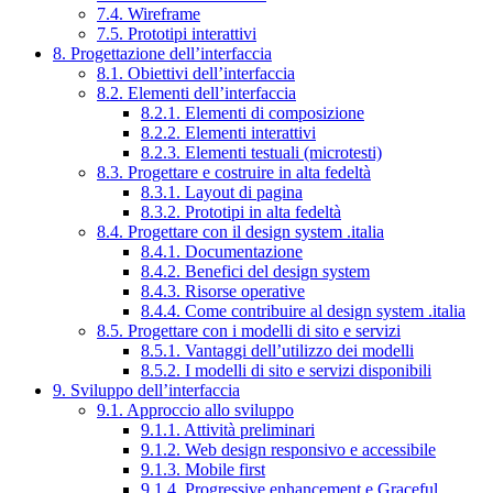
7.4. Wireframe
7.5. Prototipi interattivi
8. Progettazione dell’interfaccia
8.1. Obiettivi dell’interfaccia
8.2. Elementi dell’interfaccia
8.2.1. Elementi di composizione
8.2.2. Elementi interattivi
8.2.3. Elementi testuali (microtesti)
8.3. Progettare e costruire in alta fedeltà
8.3.1. Layout di pagina
8.3.2. Prototipi in alta fedeltà
8.4. Progettare con il design system .italia
8.4.1. Documentazione
8.4.2. Benefici del design system
8.4.3. Risorse operative
8.4.4. Come contribuire al design system .italia
8.5. Progettare con i modelli di sito e servizi
8.5.1. Vantaggi dell’utilizzo dei modelli
8.5.2. I modelli di sito e servizi disponibili
9. Sviluppo dell’interfaccia
9.1. Approccio allo sviluppo
9.1.1. Attività preliminari
9.1.2. Web design responsivo e accessibile
9.1.3. Mobile first
9.1.4. Progressive enhancement e Graceful