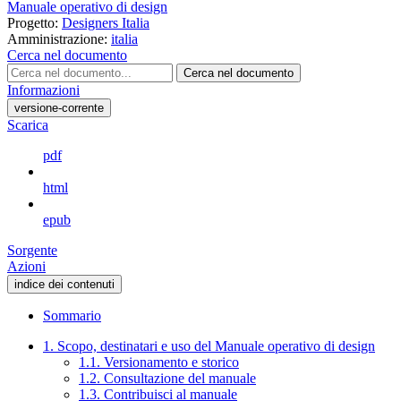
Manuale operativo di design
Progetto:
Designers Italia
Amministrazione:
italia
Cerca nel documento
Cerca nel documento
Informazioni
versione-corrente
Scarica
pdf
html
epub
Sorgente
Azioni
indice dei contenuti
Sommario
1. Scopo, destinatari e uso del Manuale operativo di design
1.1. Versionamento e storico
1.2. Consultazione del manuale
1.3. Contribuisci al manuale