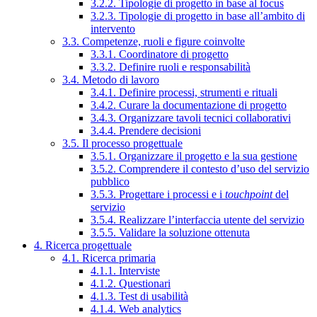
3.2.2. Tipologie di progetto in base al focus
3.2.3. Tipologie di progetto in base all’ambito di
intervento
3.3. Competenze, ruoli e figure coinvolte
3.3.1. Coordinatore di progetto
3.3.2. Definire ruoli e responsabilità
3.4. Metodo di lavoro
3.4.1. Definire processi, strumenti e rituali
3.4.2. Curare la documentazione di progetto
3.4.3. Organizzare tavoli tecnici collaborativi
3.4.4. Prendere decisioni
3.5. Il processo progettuale
3.5.1. Organizzare il progetto e la sua gestione
3.5.2. Comprendere il contesto d’uso del servizio
pubblico
3.5.3. Progettare i processi e i
touchpoint
del
servizio
3.5.4. Realizzare l’interfaccia utente del servizio
3.5.5. Validare la soluzione ottenuta
4. Ricerca progettuale
4.1. Ricerca primaria
4.1.1. Interviste
4.1.2. Questionari
4.1.3. Test di usabilità
4.1.4. Web analytics