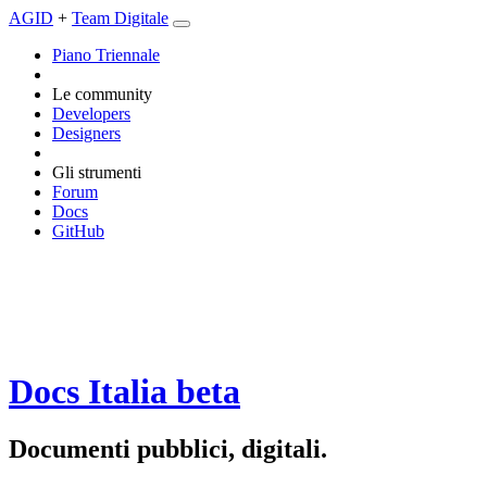
AGID
+
Team Digitale
Piano Triennale
Le community
Developers
Designers
Gli strumenti
Forum
Docs
GitHub
Docs Italia
beta
Documenti pubblici, digitali.