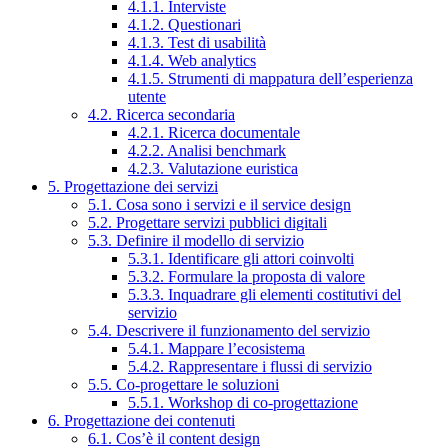
4.1.1. Interviste
4.1.2. Questionari
4.1.3. Test di usabilità
4.1.4. Web analytics
4.1.5. Strumenti di mappatura dell’esperienza
utente
4.2. Ricerca secondaria
4.2.1. Ricerca documentale
4.2.2. Analisi benchmark
4.2.3. Valutazione euristica
5. Progettazione dei servizi
5.1. Cosa sono i servizi e il service design
5.2. Progettare servizi pubblici digitali
5.3. Definire il modello di servizio
5.3.1. Identificare gli attori coinvolti
5.3.2. Formulare la proposta di valore
5.3.3. Inquadrare gli elementi costitutivi del
servizio
5.4. Descrivere il funzionamento del servizio
5.4.1. Mappare l’ecosistema
5.4.2. Rappresentare i flussi di servizio
5.5. Co-progettare le soluzioni
5.5.1. Workshop di co-progettazione
6. Progettazione dei contenuti
6.1. Cos’è il content design