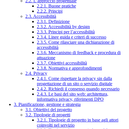
2.2. L’approccio progettuale
2.2.1. Buone pratiche
2.2.2. Principi
2.3. Accessibilità
2.3.1. Definizione
2.3.2. Accessibilità by design
2.3.3. Principi per l’accessibilità
2.3.4. Linee guida e criteri di successo
2.3.5. Come rilasciare una dichiarazione di
accessibilità
2.3.6. Meccanismo di feedback e procedura di
attuazione
2.3.7. Obiettivi accessibilità
2.3.8. Normativa e approfondimenti
2.4. Privacy
2.4.1. Come rispettare la privacy sin dalla
progettazione di un sito o servizio digitale
2.4.2. Richiedi il consenso quando necessario
2.4.3. Le basi del sito web: architettura,
informativa privacy, riferimenti DPO
3. Pianificazione, gestione e strategia
3.1. Obiettivi del progetto
3.2. Tipologie di progetti
3.2.1. Tipologie di progetto in base agli attori
coinvolti nel servizio