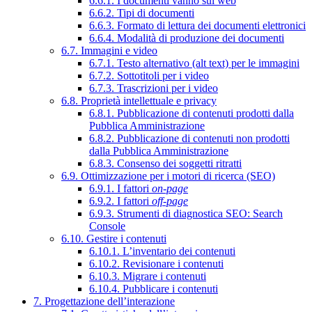
6.6.1. I documenti vanno sul web
6.6.2. Tipi di documenti
6.6.3. Formato di lettura dei documenti elettronici
6.6.4. Modalità di produzione dei documenti
6.7. Immagini e video
6.7.1. Testo alternativo (alt text) per le immagini
6.7.2. Sottotitoli per i video
6.7.3. Trascrizioni per i video
6.8. Proprietà intellettuale e privacy
6.8.1. Pubblicazione di contenuti prodotti dalla
Pubblica Amministrazione
6.8.2. Pubblicazione di contenuti non prodotti
dalla Pubblica Amministrazione
6.8.3. Consenso dei soggetti ritratti
6.9. Ottimizzazione per i motori di ricerca (SEO)
6.9.1. I fattori
on-page
6.9.2. I fattori
off-page
6.9.3. Strumenti di diagnostica SEO: Search
Console
6.10. Gestire i contenuti
6.10.1. L’inventario dei contenuti
6.10.2. Revisionare i contenuti
6.10.3. Migrare i contenuti
6.10.4. Pubblicare i contenuti
7. Progettazione dell’interazione