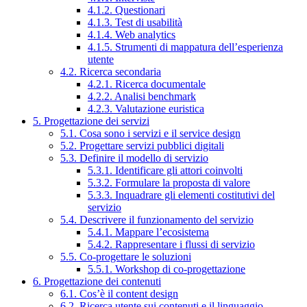
4.1.2. Questionari
4.1.3. Test di usabilità
4.1.4. Web analytics
4.1.5. Strumenti di mappatura dell’esperienza
utente
4.2. Ricerca secondaria
4.2.1. Ricerca documentale
4.2.2. Analisi benchmark
4.2.3. Valutazione euristica
5. Progettazione dei servizi
5.1. Cosa sono i servizi e il service design
5.2. Progettare servizi pubblici digitali
5.3. Definire il modello di servizio
5.3.1. Identificare gli attori coinvolti
5.3.2. Formulare la proposta di valore
5.3.3. Inquadrare gli elementi costitutivi del
servizio
5.4. Descrivere il funzionamento del servizio
5.4.1. Mappare l’ecosistema
5.4.2. Rappresentare i flussi di servizio
5.5. Co-progettare le soluzioni
5.5.1. Workshop di co-progettazione
6. Progettazione dei contenuti
6.1. Cos’è il content design
6.2. Ricerca utente sui contenuti e il linguaggio