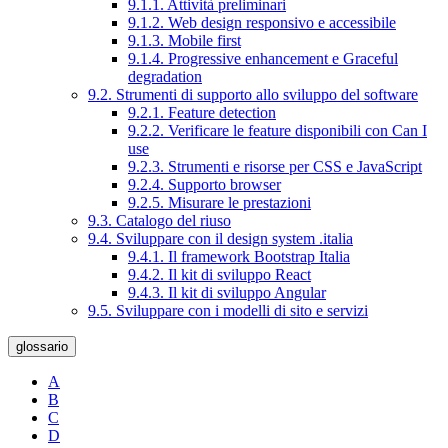
9.1.1. Attività preliminari
9.1.2. Web design responsivo e accessibile
9.1.3. Mobile first
9.1.4. Progressive enhancement e Graceful
degradation
9.2. Strumenti di supporto allo sviluppo del software
9.2.1. Feature detection
9.2.2. Verificare le feature disponibili con Can I
use
9.2.3. Strumenti e risorse per CSS e JavaScript
9.2.4. Supporto browser
9.2.5. Misurare le prestazioni
9.3. Catalogo del riuso
9.4. Sviluppare con il design system .italia
9.4.1. Il framework Bootstrap Italia
9.4.2. Il kit di sviluppo React
9.4.3. Il kit di sviluppo Angular
9.5. Sviluppare con i modelli di sito e servizi
glossario
A
B
C
D