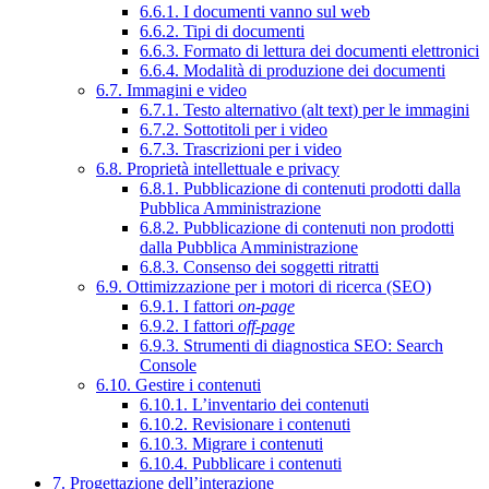
6.6.1. I documenti vanno sul web
6.6.2. Tipi di documenti
6.6.3. Formato di lettura dei documenti elettronici
6.6.4. Modalità di produzione dei documenti
6.7. Immagini e video
6.7.1. Testo alternativo (alt text) per le immagini
6.7.2. Sottotitoli per i video
6.7.3. Trascrizioni per i video
6.8. Proprietà intellettuale e privacy
6.8.1. Pubblicazione di contenuti prodotti dalla
Pubblica Amministrazione
6.8.2. Pubblicazione di contenuti non prodotti
dalla Pubblica Amministrazione
6.8.3. Consenso dei soggetti ritratti
6.9. Ottimizzazione per i motori di ricerca (SEO)
6.9.1. I fattori
on-page
6.9.2. I fattori
off-page
6.9.3. Strumenti di diagnostica SEO: Search
Console
6.10. Gestire i contenuti
6.10.1. L’inventario dei contenuti
6.10.2. Revisionare i contenuti
6.10.3. Migrare i contenuti
6.10.4. Pubblicare i contenuti
7. Progettazione dell’interazione