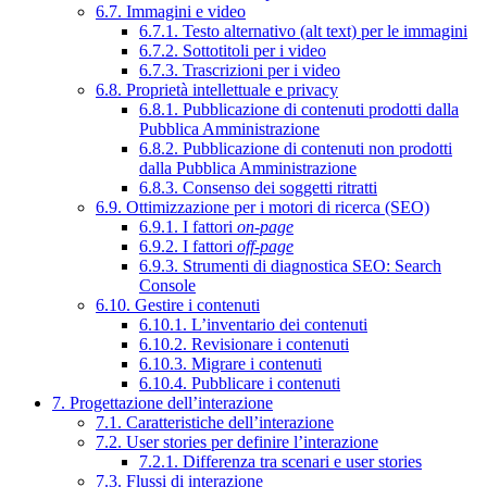
6.7. Immagini e video
6.7.1. Testo alternativo (alt text) per le immagini
6.7.2. Sottotitoli per i video
6.7.3. Trascrizioni per i video
6.8. Proprietà intellettuale e privacy
6.8.1. Pubblicazione di contenuti prodotti dalla
Pubblica Amministrazione
6.8.2. Pubblicazione di contenuti non prodotti
dalla Pubblica Amministrazione
6.8.3. Consenso dei soggetti ritratti
6.9. Ottimizzazione per i motori di ricerca (SEO)
6.9.1. I fattori
on-page
6.9.2. I fattori
off-page
6.9.3. Strumenti di diagnostica SEO: Search
Console
6.10. Gestire i contenuti
6.10.1. L’inventario dei contenuti
6.10.2. Revisionare i contenuti
6.10.3. Migrare i contenuti
6.10.4. Pubblicare i contenuti
7. Progettazione dell’interazione
7.1. Caratteristiche dell’interazione
7.2. User stories per definire l’interazione
7.2.1. Differenza tra scenari e user stories
7.3. Flussi di interazione