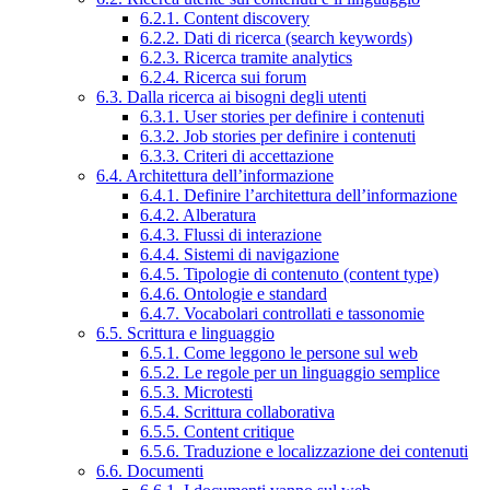
6.2.1. Content discovery
6.2.2. Dati di ricerca (search keywords)
6.2.3. Ricerca tramite analytics
6.2.4. Ricerca sui forum
6.3. Dalla ricerca ai bisogni degli utenti
6.3.1. User stories per definire i contenuti
6.3.2. Job stories per definire i contenuti
6.3.3. Criteri di accettazione
6.4. Architettura dell’informazione
6.4.1. Definire l’architettura dell’informazione
6.4.2. Alberatura
6.4.3. Flussi di interazione
6.4.4. Sistemi di navigazione
6.4.5. Tipologie di contenuto (content type)
6.4.6. Ontologie e standard
6.4.7. Vocabolari controllati e tassonomie
6.5. Scrittura e linguaggio
6.5.1. Come leggono le persone sul web
6.5.2. Le regole per un linguaggio semplice
6.5.3. Microtesti
6.5.4. Scrittura collaborativa
6.5.5. Content critique
6.5.6. Traduzione e localizzazione dei contenuti
6.6. Documenti