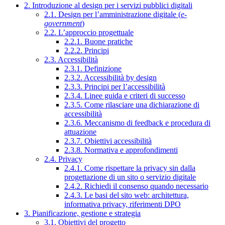
2. Introduzione al design per i servizi pubblici digitali
2.1. Design per l’amministrazione digitale (
e-
government
)
2.2. L’approccio progettuale
2.2.1. Buone pratiche
2.2.2. Principi
2.3. Accessibilità
2.3.1. Definizione
2.3.2. Accessibilità by design
2.3.3. Principi per l’accessibilità
2.3.4. Linee guida e criteri di successo
2.3.5. Come rilasciare una dichiarazione di
accessibilità
2.3.6. Meccanismo di feedback e procedura di
attuazione
2.3.7. Obiettivi accessibilità
2.3.8. Normativa e approfondimenti
2.4. Privacy
2.4.1. Come rispettare la privacy sin dalla
progettazione di un sito o servizio digitale
2.4.2. Richiedi il consenso quando necessario
2.4.3. Le basi del sito web: architettura,
informativa privacy, riferimenti DPO
3. Pianificazione, gestione e strategia
3.1. Obiettivi del progetto