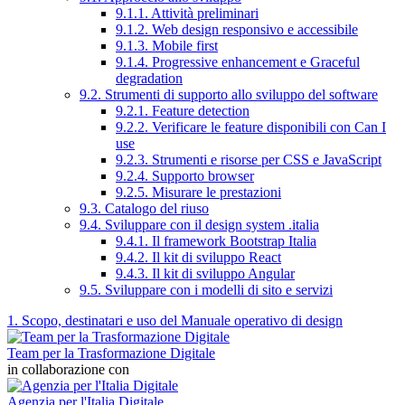
9.1.1. Attività preliminari
9.1.2. Web design responsivo e accessibile
9.1.3. Mobile first
9.1.4. Progressive enhancement e Graceful
degradation
9.2. Strumenti di supporto allo sviluppo del software
9.2.1. Feature detection
9.2.2. Verificare le feature disponibili con Can I
use
9.2.3. Strumenti e risorse per CSS e JavaScript
9.2.4. Supporto browser
9.2.5. Misurare le prestazioni
9.3. Catalogo del riuso
9.4. Sviluppare con il design system .italia
9.4.1. Il framework Bootstrap Italia
9.4.2. Il kit di sviluppo React
9.4.3. Il kit di sviluppo Angular
9.5. Sviluppare con i modelli di sito e servizi
1. Scopo, destinatari e uso del Manuale operativo di design
Team per la Trasformazione Digitale
in collaborazione con
Agenzia per l'Italia Digitale