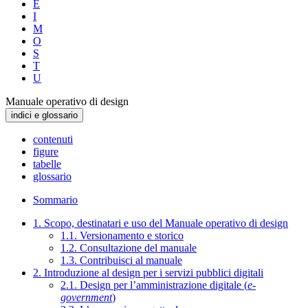
E
I
M
O
S
T
U
Manuale operativo di design
indici e glossario
contenuti
figure
tabelle
glossario
Sommario
1. Scopo, destinatari e uso del Manuale operativo di design
1.1. Versionamento e storico
1.2. Consultazione del manuale
1.3. Contribuisci al manuale
2. Introduzione al design per i servizi pubblici digitali
2.1. Design per l’amministrazione digitale (
e-
government
)