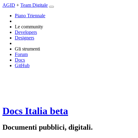
AGID
+
Team Digitale
Piano Triennale
Le community
Developers
Designers
Gli strumenti
Forum
Docs
GitHub
Docs Italia
beta
Documenti pubblici, digitali.