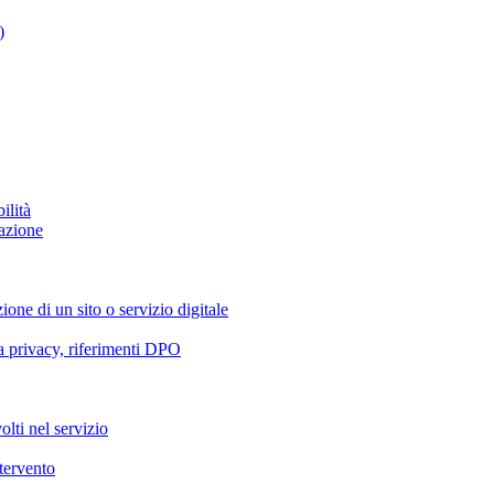
)
ilità
azione
ione di un sito o servizio digitale
va privacy, riferimenti DPO
olti nel servizio
ntervento