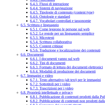
6.4.3. Flussi di interazione
6.4.4. Sistemi di navigazione
6.4.5. Tipologie di contenuto (content type)
6.4.6. Ontologie e standard
6.4.7. Vocabolari controllati e tassonomie
6.5. Scrittura e linguaggio
6.5.1. Come leggono le persone sul web
6.5.2. Le regole per un linguaggio semplice
6.5.3. Microtesti
6.5.4. Scrittura collaborativa
6.5.5. Content critique
6.5.6. Traduzione e localizzazione dei contenuti
6.6. Documenti
6.6.1. I documenti vanno sul web
6.6.2. Tipi di documenti
6.6.3. Formato di lettura dei documenti elettronici
6.6.4. Modalità di produzione dei documenti
6.7. Immagini e video
6.7.1. Testo alternativo (alt text) per le immagini
6.7.2. Sottotitoli per i video
6.7.3. Trascrizioni per i video
6.8. Proprietà intellettuale e privacy
6.8.1. Pubblicazione di contenuti prodotti dalla P
6.8.2. Pubblicazione di contenuti non prodotti dal