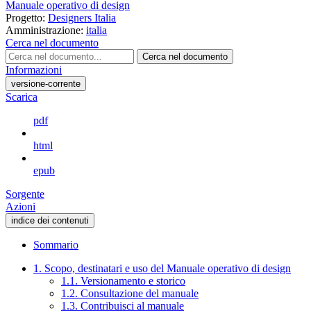
Manuale operativo di design
Progetto:
Designers Italia
Amministrazione:
italia
Cerca nel documento
Cerca nel documento
Informazioni
versione-corrente
Scarica
pdf
html
epub
Sorgente
Azioni
indice dei contenuti
Sommario
1. Scopo, destinatari e uso del Manuale operativo di design
1.1. Versionamento e storico
1.2. Consultazione del manuale
1.3. Contribuisci al manuale