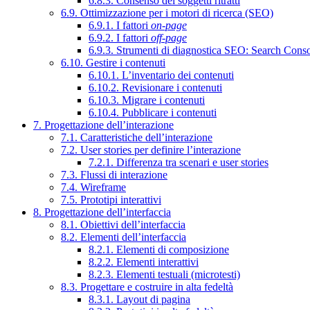
6.8.3. Consenso dei soggetti ritratti
6.9. Ottimizzazione per i motori di ricerca (SEO)
6.9.1. I fattori
on-page
6.9.2. I fattori
off-page
6.9.3. Strumenti di diagnostica SEO: Search Cons
6.10. Gestire i contenuti
6.10.1. L’inventario dei contenuti
6.10.2. Revisionare i contenuti
6.10.3. Migrare i contenuti
6.10.4. Pubblicare i contenuti
7. Progettazione dell’interazione
7.1. Caratteristiche dell’interazione
7.2. User stories per definire l’interazione
7.2.1. Differenza tra scenari e user stories
7.3. Flussi di interazione
7.4. Wireframe
7.5. Prototipi interattivi
8. Progettazione dell’interfaccia
8.1. Obiettivi dell’interfaccia
8.2. Elementi dell’interfaccia
8.2.1. Elementi di composizione
8.2.2. Elementi interattivi
8.2.3. Elementi testuali (microtesti)
8.3. Progettare e costruire in alta fedeltà
8.3.1. Layout di pagina