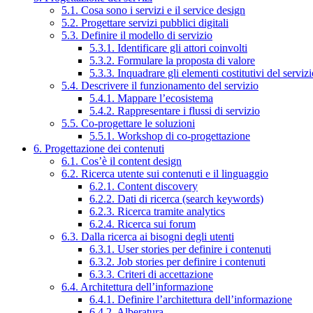
5.1. Cosa sono i servizi e il service design
5.2. Progettare servizi pubblici digitali
5.3. Definire il modello di servizio
5.3.1. Identificare gli attori coinvolti
5.3.2. Formulare la proposta di valore
5.3.3. Inquadrare gli elementi costitutivi del serviz
5.4. Descrivere il funzionamento del servizio
5.4.1. Mappare l’ecosistema
5.4.2. Rappresentare i flussi di servizio
5.5. Co-progettare le soluzioni
5.5.1. Workshop di co-progettazione
6. Progettazione dei contenuti
6.1. Cos’è il content design
6.2. Ricerca utente sui contenuti e il linguaggio
6.2.1. Content discovery
6.2.2. Dati di ricerca (search keywords)
6.2.3. Ricerca tramite analytics
6.2.4. Ricerca sui forum
6.3. Dalla ricerca ai bisogni degli utenti
6.3.1. User stories per definire i contenuti
6.3.2. Job stories per definire i contenuti
6.3.3. Criteri di accettazione
6.4. Architettura dell’informazione
6.4.1. Definire l’architettura dell’informazione
6.4.2. Alberatura