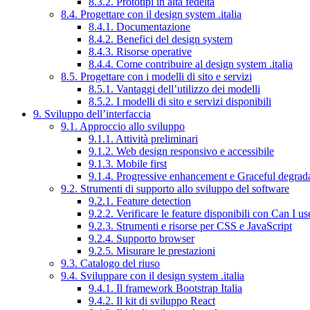
8.3.2. Prototipi in alta fedeltà
8.4. Progettare con il design system .italia
8.4.1. Documentazione
8.4.2. Benefici del design system
8.4.3. Risorse operative
8.4.4. Come contribuire al design system .italia
8.5. Progettare con i modelli di sito e servizi
8.5.1. Vantaggi dell’utilizzo dei modelli
8.5.2. I modelli di sito e servizi disponibili
9. Sviluppo dell’interfaccia
9.1. Approccio allo sviluppo
9.1.1. Attività preliminari
9.1.2. Web design responsivo e accessibile
9.1.3. Mobile first
9.1.4. Progressive enhancement e Graceful degrad
9.2. Strumenti di supporto allo sviluppo del software
9.2.1. Feature detection
9.2.2. Verificare le feature disponibili con Can I us
9.2.3. Strumenti e risorse per CSS e JavaScript
9.2.4. Supporto browser
9.2.5. Misurare le prestazioni
9.3. Catalogo del riuso
9.4. Sviluppare con il design system .italia
9.4.1. Il framework Bootstrap Italia
9.4.2. Il kit di sviluppo React