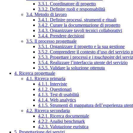
3.3.1. Coordinatore di progetto
3.3.2. Definire ruoli e responsabilità
3.4. Metodo di lavoro
3.4.1. Definire processi, strumenti e rituali
3.4.2. Curare la documentazione di progetto
3.4.3. Organizzare tavoli tecnici collaborativi
3.4.4. Prendere decisioni
3.5. Il processo progettuale
3.5.1. Organizzare il progetto e la sua gestione
3.5.2. Comprendere il contesto d’uso del servizio 
3.5.3. Progettare i processi e i
touchpoint
del servi
3.5.4. Realizzare l’interfaccia utente del servizio
3.5.5. Validare la soluzione ottenuta
4. Ricerca progettuale
4.1. Ricerca primaria
4.1.1. Interviste
4.1.2. Questionari
4.1.3. Test di usabilità
4.1.4. Web analytics
4.1.5. Strumenti di mappatura dell’esperienza uten
4.2. Ricerca secondaria
4.2.1. Ricerca documentale
4.2.2. Analisi benchmark
4.2.3. Valutazione euristica
5. Progettazione dei servizi