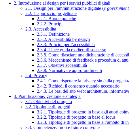
2. Introduzione al design per i servizi pubblici digitali
2.1. Design per l’amministrazione digitale (
e-government
2.2. L’approccio progettuale
2.2.1. Buone pratiche
2.2.2. Principi
2.3. Accessibilità
2.3.1. Definizione
2.3.2. Accessibilità by design
2.3.3. Principi per l’accessibilità
2.3.4. Linee guida e criteri di successo
2.3.5. Come rilasciare una dichiarazione di accessib
2.3.6. Meccanismo di feedback e procedura di attu
2.3.7. Obiettivi accessibilità
2.3.8. Normativa e approfondimenti
2.4. Privacy
2.4.1. Come rispettare la privacy sin dalla progettaz
2.4.2. Richiedi il consenso quando necessario
2.4.3. Le basi del sito web: architettura, informati
3. Pianificazione, gestione e strategia
3.1. Obiettivi del progetto
3.2. Tipologie di progetti
3.2.1. Tipologie di progetto in base agli attori coinv
3.2.2. Tipologie di progetto in base al focus
3.2.3. Tipologie di progetto in base all’ambito di i
3.3. Competenze, ruoli e figure coinvolte