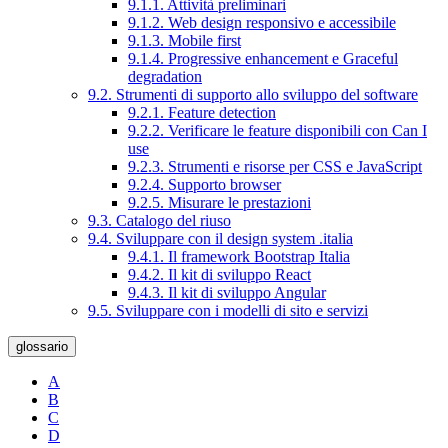
9.1.1. Attività preliminari
9.1.2. Web design responsivo e accessibile
9.1.3. Mobile first
9.1.4. Progressive enhancement e Graceful
degradation
9.2. Strumenti di supporto allo sviluppo del software
9.2.1. Feature detection
9.2.2. Verificare le feature disponibili con Can I
use
9.2.3. Strumenti e risorse per CSS e JavaScript
9.2.4. Supporto browser
9.2.5. Misurare le prestazioni
9.3. Catalogo del riuso
9.4. Sviluppare con il design system .italia
9.4.1. Il framework Bootstrap Italia
9.4.2. Il kit di sviluppo React
9.4.3. Il kit di sviluppo Angular
9.5. Sviluppare con i modelli di sito e servizi
glossario
A
B
C
D