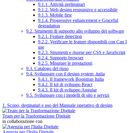
9.1.1. Attività preliminari
9.1.2. Web design responsivo e accessibile
9.1.3. Mobile first
9.1.4. Progressive enhancement e Graceful
degradation
9.2. Strumenti di supporto allo sviluppo del software
9.2.1. Feature detection
9.2.2. Verificare le feature disponibili con Can I
use
9.2.3. Strumenti e risorse per CSS e JavaScript
9.2.4. Supporto browser
9.2.5. Misurare le prestazioni
9.3. Catalogo del riuso
9.4. Sviluppare con il design system .italia
9.4.1. Il framework Bootstrap Italia
9.4.2. Il kit di sviluppo React
9.4.3. Il kit di sviluppo Angular
9.5. Sviluppare con i modelli di sito e servizi
1. Scopo, destinatari e uso del Manuale operativo di design
Team per la Trasformazione Digitale
in collaborazione con
Agenzia per l'Italia Digitale