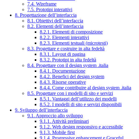
7.4. Wireframe
7.5. Prototipi interattivi
8. Progettazione dell’interfaccia
8.1. Obiettivi dell’interfaccia
8.2. Elementi dell’interfaccia
8.2.1. Elementi di composizione
8.2.2. Elementi interattivi
8.2.3. Elementi testuali (microtesti)
8.3. Progettare e costruire in alta fedeltà
8.3.1. Layout di pagina
8.3.2. Prototipi in alta fedeltà
8.4. Progettare con il design system .italia
8.4.1. Documentazione
8.4.2. Benefici del design system
8.4.3. Risorse operative
8.4.4. Come contribuire al design system .italia
8.5. Progettare con i modelli di sito e servizi
8.5.1. Vantaggi dell’utilizzo dei modelli
8.5.2. I modelli di sito e servizi disponibili
9. Sviluppo dell’interfaccia
9.1. Approccio allo sviluppo
9.1.1. Attività preliminari
9.1.2. Web design responsivo e accessibile
9.1.3. Mobile first
9.1.4. Progressive enhancement e Graceful