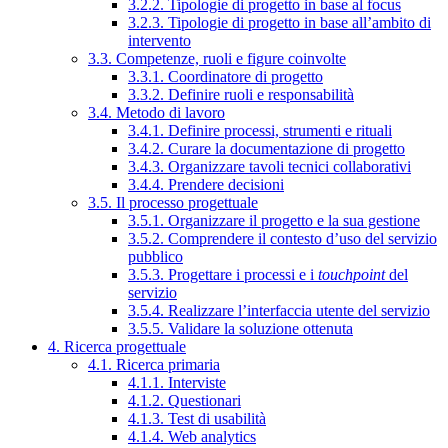
3.2.2. Tipologie di progetto in base al focus
3.2.3. Tipologie di progetto in base all’ambito di
intervento
3.3. Competenze, ruoli e figure coinvolte
3.3.1. Coordinatore di progetto
3.3.2. Definire ruoli e responsabilità
3.4. Metodo di lavoro
3.4.1. Definire processi, strumenti e rituali
3.4.2. Curare la documentazione di progetto
3.4.3. Organizzare tavoli tecnici collaborativi
3.4.4. Prendere decisioni
3.5. Il processo progettuale
3.5.1. Organizzare il progetto e la sua gestione
3.5.2. Comprendere il contesto d’uso del servizio
pubblico
3.5.3. Progettare i processi e i
touchpoint
del
servizio
3.5.4. Realizzare l’interfaccia utente del servizio
3.5.5. Validare la soluzione ottenuta
4. Ricerca progettuale
4.1. Ricerca primaria
4.1.1. Interviste
4.1.2. Questionari
4.1.3. Test di usabilità
4.1.4. Web analytics