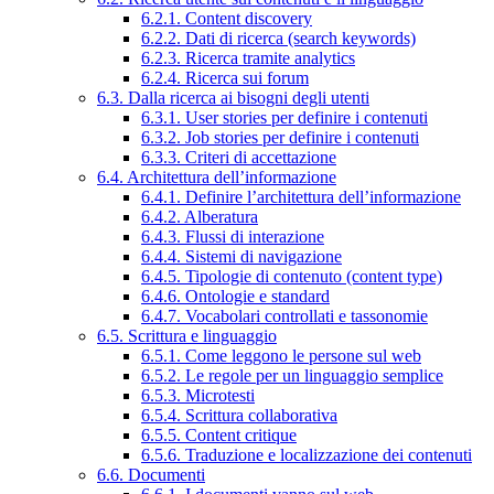
6.2.1. Content discovery
6.2.2. Dati di ricerca (search keywords)
6.2.3. Ricerca tramite analytics
6.2.4. Ricerca sui forum
6.3. Dalla ricerca ai bisogni degli utenti
6.3.1. User stories per definire i contenuti
6.3.2. Job stories per definire i contenuti
6.3.3. Criteri di accettazione
6.4. Architettura dell’informazione
6.4.1. Definire l’architettura dell’informazione
6.4.2. Alberatura
6.4.3. Flussi di interazione
6.4.4. Sistemi di navigazione
6.4.5. Tipologie di contenuto (content type)
6.4.6. Ontologie e standard
6.4.7. Vocabolari controllati e tassonomie
6.5. Scrittura e linguaggio
6.5.1. Come leggono le persone sul web
6.5.2. Le regole per un linguaggio semplice
6.5.3. Microtesti
6.5.4. Scrittura collaborativa
6.5.5. Content critique
6.5.6. Traduzione e localizzazione dei contenuti
6.6. Documenti