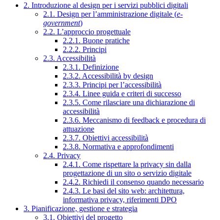
2. Introduzione al design per i servizi pubblici digitali
2.1. Design per l’amministrazione digitale (
e-
government
)
2.2. L’approccio progettuale
2.2.1. Buone pratiche
2.2.2. Principi
2.3. Accessibilità
2.3.1. Definizione
2.3.2. Accessibilità by design
2.3.3. Principi per l’accessibilità
2.3.4. Linee guida e criteri di successo
2.3.5. Come rilasciare una dichiarazione di
accessibilità
2.3.6. Meccanismo di feedback e procedura di
attuazione
2.3.7. Obiettivi accessibilità
2.3.8. Normativa e approfondimenti
2.4. Privacy
2.4.1. Come rispettare la privacy sin dalla
progettazione di un sito o servizio digitale
2.4.2. Richiedi il consenso quando necessario
2.4.3. Le basi del sito web: architettura,
informativa privacy, riferimenti DPO
3. Pianificazione, gestione e strategia
3.1. Obiettivi del progetto