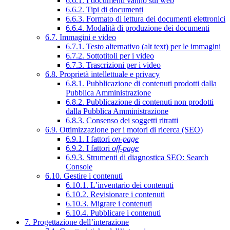
6.6.1. I documenti vanno sul web
6.6.2. Tipi di documenti
6.6.3. Formato di lettura dei documenti elettronici
6.6.4. Modalità di produzione dei documenti
6.7. Immagini e video
6.7.1. Testo alternativo (alt text) per le immagini
6.7.2. Sottotitoli per i video
6.7.3. Trascrizioni per i video
6.8. Proprietà intellettuale e privacy
6.8.1. Pubblicazione di contenuti prodotti dalla
Pubblica Amministrazione
6.8.2. Pubblicazione di contenuti non prodotti
dalla Pubblica Amministrazione
6.8.3. Consenso dei soggetti ritratti
6.9. Ottimizzazione per i motori di ricerca (SEO)
6.9.1. I fattori
on-page
6.9.2. I fattori
off-page
6.9.3. Strumenti di diagnostica SEO: Search
Console
6.10. Gestire i contenuti
6.10.1. L’inventario dei contenuti
6.10.2. Revisionare i contenuti
6.10.3. Migrare i contenuti
6.10.4. Pubblicare i contenuti
7. Progettazione dell’interazione