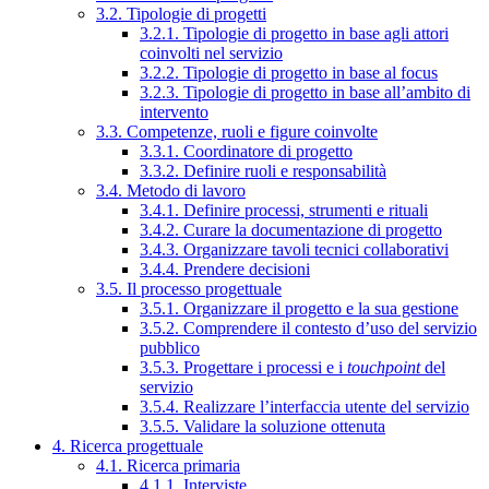
3.2. Tipologie di progetti
3.2.1. Tipologie di progetto in base agli attori
coinvolti nel servizio
3.2.2. Tipologie di progetto in base al focus
3.2.3. Tipologie di progetto in base all’ambito di
intervento
3.3. Competenze, ruoli e figure coinvolte
3.3.1. Coordinatore di progetto
3.3.2. Definire ruoli e responsabilità
3.4. Metodo di lavoro
3.4.1. Definire processi, strumenti e rituali
3.4.2. Curare la documentazione di progetto
3.4.3. Organizzare tavoli tecnici collaborativi
3.4.4. Prendere decisioni
3.5. Il processo progettuale
3.5.1. Organizzare il progetto e la sua gestione
3.5.2. Comprendere il contesto d’uso del servizio
pubblico
3.5.3. Progettare i processi e i
touchpoint
del
servizio
3.5.4. Realizzare l’interfaccia utente del servizio
3.5.5. Validare la soluzione ottenuta
4. Ricerca progettuale
4.1. Ricerca primaria
4.1.1. Interviste