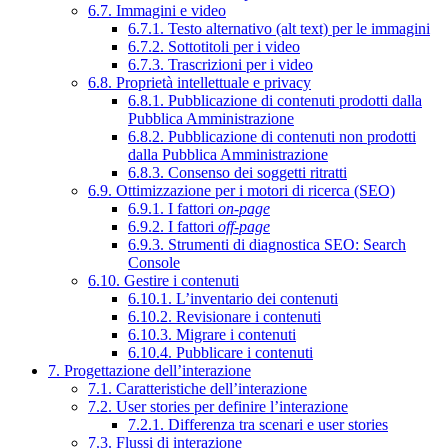
6.7. Immagini e video
6.7.1. Testo alternativo (alt text) per le immagini
6.7.2. Sottotitoli per i video
6.7.3. Trascrizioni per i video
6.8. Proprietà intellettuale e privacy
6.8.1. Pubblicazione di contenuti prodotti dalla
Pubblica Amministrazione
6.8.2. Pubblicazione di contenuti non prodotti
dalla Pubblica Amministrazione
6.8.3. Consenso dei soggetti ritratti
6.9. Ottimizzazione per i motori di ricerca (SEO)
6.9.1. I fattori
on-page
6.9.2. I fattori
off-page
6.9.3. Strumenti di diagnostica SEO: Search
Console
6.10. Gestire i contenuti
6.10.1. L’inventario dei contenuti
6.10.2. Revisionare i contenuti
6.10.3. Migrare i contenuti
6.10.4. Pubblicare i contenuti
7. Progettazione dell’interazione
7.1. Caratteristiche dell’interazione
7.2. User stories per definire l’interazione
7.2.1. Differenza tra scenari e user stories
7.3. Flussi di interazione