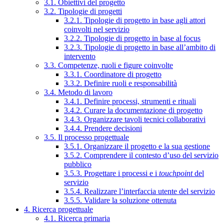
3.1. Obiettivi del progetto
3.2. Tipologie di progetti
3.2.1. Tipologie di progetto in base agli attori
coinvolti nel servizio
3.2.2. Tipologie di progetto in base al focus
3.2.3. Tipologie di progetto in base all’ambito di
intervento
3.3. Competenze, ruoli e figure coinvolte
3.3.1. Coordinatore di progetto
3.3.2. Definire ruoli e responsabilità
3.4. Metodo di lavoro
3.4.1. Definire processi, strumenti e rituali
3.4.2. Curare la documentazione di progetto
3.4.3. Organizzare tavoli tecnici collaborativi
3.4.4. Prendere decisioni
3.5. Il processo progettuale
3.5.1. Organizzare il progetto e la sua gestione
3.5.2. Comprendere il contesto d’uso del servizio
pubblico
3.5.3. Progettare i processi e i
touchpoint
del
servizio
3.5.4. Realizzare l’interfaccia utente del servizio
3.5.5. Validare la soluzione ottenuta
4. Ricerca progettuale
4.1. Ricerca primaria