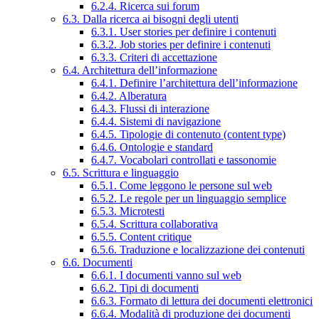
6.2.4. Ricerca sui forum
6.3. Dalla ricerca ai bisogni degli utenti
6.3.1. User stories per definire i contenuti
6.3.2. Job stories per definire i contenuti
6.3.3. Criteri di accettazione
6.4. Architettura dell’informazione
6.4.1. Definire l’architettura dell’informazione
6.4.2. Alberatura
6.4.3. Flussi di interazione
6.4.4. Sistemi di navigazione
6.4.5. Tipologie di contenuto (content type)
6.4.6. Ontologie e standard
6.4.7. Vocabolari controllati e tassonomie
6.5. Scrittura e linguaggio
6.5.1. Come leggono le persone sul web
6.5.2. Le regole per un linguaggio semplice
6.5.3. Microtesti
6.5.4. Scrittura collaborativa
6.5.5. Content critique
6.5.6. Traduzione e localizzazione dei contenuti
6.6. Documenti
6.6.1. I documenti vanno sul web
6.6.2. Tipi di documenti
6.6.3. Formato di lettura dei documenti elettronici
6.6.4. Modalità di produzione dei documenti