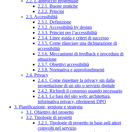
2.2. L’approccio progettuale
2.2.1. Buone pratiche
2.2.2. Principi
2.3. Accessibilità
2.3.1. Definizione
2.3.2. Accessibilità by design
2.3.3. Principi per l’accessibilità
2.3.4. Linee guida e criteri di successo
2.3.5. Come rilasciare una dichiarazione di
accessibilità
2.3.6. Meccanismo di feedback e procedura di
attuazione
2.3.7. Obiettivi accessibilità
2.3.8. Normativa e approfondimenti
2.4. Privacy
2.4.1. Come rispettare la privacy sin dalla
progettazione di un sito o servizio digitale
2.4.2. Richiedi il consenso quando necessario
2.4.3. Le basi del sito web: architettura,
informativa privacy, riferimenti DPO
3. Pianificazione, gestione e strategia
3.1. Obiettivi del progetto
3.2. Tipologie di progetti
3.2.1. Tipologie di progetto in base agli attori
coinvolti nel servizio