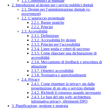
1.3. Contribuisci al manuale
2. Introduzione al design per i servizi pubblici digitali
2.1. Design per l’amministrazione digitale (
e-
government
)
2.2. L’approccio progettuale
2.2.1. Buone pratiche
2.2.2. Principi
2.3. Accessibilità
2.3.1. Definizione
2.3.2. Accessibilità by design
2.3.3. Principi per l’accessibilità
2.3.4. Linee guida e criteri di successo
2.3.5. Come rilasciare una dichiarazione di
accessibilità
2.3.6. Meccanismo di feedback e procedura di
attuazione
2.3.7. Obiettivi accessibilità
2.3.8. Normativa e approfondimenti
2.4. Privacy
2.4.1. Come rispettare la privacy sin dalla
progettazione di un sito o servizio digitale
2.4.2. Richiedi il consenso quando necessario
2.4.3. Le basi del sito web: architettura,
informativa privacy, riferimenti DPO
3. Pianificazione, gestione e strategia