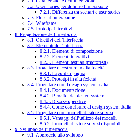
7.1. Caratteristiche dell’interazione
7.2. User stories per definire l’interazione
7.2.1. Differenza tra scenari e user stories
7.3. Flussi di interazione
7.4. Wireframe
7.5. Prototipi interattivi
8. Progettazione dell’interfaccia
8.1. Obiettivi dell’interfaccia
8.2. Elementi dell’interfaccia
8.2.1. Elementi di composizione
8.2.2. Elementi interattivi
8.2.3. Elementi testuali (microtesti)
8.3. Progettare e costruire in alta fedeltà
8.3.1. Layout di pagina
8.3.2. Prototipi in alta fedeltà
8.4. Progettare con il design system .italia
8.4.1. Documentazione
8.4.2. Benefici del design system
8.4.3. Risorse operative
8.4.4. Come contribuire al design system .italia
8.5. Progettare con i modelli di sito e servizi
8.5.1. Vantaggi dell’utilizzo dei modelli
8.5.2. I modelli di sito e servizi disponibili
9. Sviluppo dell’interfaccia
9.1. Approccio allo sviluppo