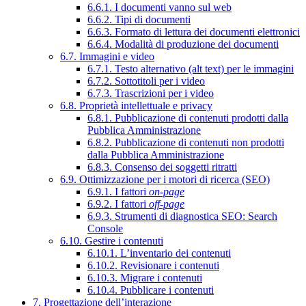
6.6.1. I documenti vanno sul web
6.6.2. Tipi di documenti
6.6.3. Formato di lettura dei documenti elettronici
6.6.4. Modalità di produzione dei documenti
6.7. Immagini e video
6.7.1. Testo alternativo (alt text) per le immagini
6.7.2. Sottotitoli per i video
6.7.3. Trascrizioni per i video
6.8. Proprietà intellettuale e privacy
6.8.1. Pubblicazione di contenuti prodotti dalla
Pubblica Amministrazione
6.8.2. Pubblicazione di contenuti non prodotti
dalla Pubblica Amministrazione
6.8.3. Consenso dei soggetti ritratti
6.9. Ottimizzazione per i motori di ricerca (SEO)
6.9.1. I fattori
on-page
6.9.2. I fattori
off-page
6.9.3. Strumenti di diagnostica SEO: Search
Console
6.10. Gestire i contenuti
6.10.1. L’inventario dei contenuti
6.10.2. Revisionare i contenuti
6.10.3. Migrare i contenuti
6.10.4. Pubblicare i contenuti
7. Progettazione dell’interazione