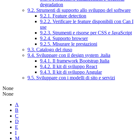
degradation
9.2. Strumenti di supporto allo sviluppo del software
9.2.1. Feature detection
9.2.2. Verificare le feature disponibili con Can I
use
9.2.3. Strumenti e risorse per CSS e JavaScript
9.2.4. Supporto browser
9.2.5. Misurare le prestazioni
9.3. Catalogo del riuso
9.4. Sviluppare con il design system .italia
9.4.1. Il framework Bootstrap Italia
9.4.2. Il kit di sviluppo React
9.4.3. Il kit di sviluppo Angular
9.5. Sviluppare con i modelli di sito e servizi
None
None
A
B
C
D
E
I
M