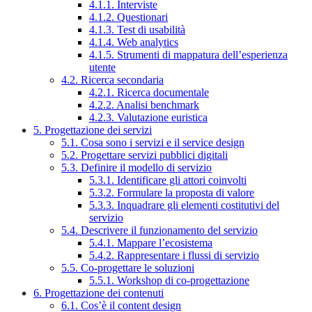
4.1.1. Interviste
4.1.2. Questionari
4.1.3. Test di usabilità
4.1.4. Web analytics
4.1.5. Strumenti di mappatura dell’esperienza
utente
4.2. Ricerca secondaria
4.2.1. Ricerca documentale
4.2.2. Analisi benchmark
4.2.3. Valutazione euristica
5. Progettazione dei servizi
5.1. Cosa sono i servizi e il service design
5.2. Progettare servizi pubblici digitali
5.3. Definire il modello di servizio
5.3.1. Identificare gli attori coinvolti
5.3.2. Formulare la proposta di valore
5.3.3. Inquadrare gli elementi costitutivi del
servizio
5.4. Descrivere il funzionamento del servizio
5.4.1. Mappare l’ecosistema
5.4.2. Rappresentare i flussi di servizio
5.5. Co-progettare le soluzioni
5.5.1. Workshop di co-progettazione
6. Progettazione dei contenuti
6.1. Cos’è il content design