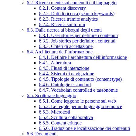
6.2. Ricerca utente sui contenuti e il linguaggio
6.2.1. Content discovery
6.2.2. Dati di ricerca (search keywords)
6.2.3. Ricerca tramite analytics
6.2.4. Ricerca sui forum
6.3. Dalla ricerca ai bisogni degli utenti
6.3.1. User stories per definire i contenuti
6.3.2. Job stories per definire i contenuti
6.3.3. Criteri di accettazione
6.4. Architettura dell’informazione
6.4.1. Definire l’architettura dell’informazione
6.4.2. Alberatura
6.4.3. Flussi di interazione
6.4.4. Sistemi di navigazione
6.4.5. Tipologie di contenuto (content type)
6.4.6. Ontologie e standard
6.4.7. Vocabolari controllati e tassonomie
6.5. Scrittura e linguaggio
6.5.1. Come leggono le persone sul web
6.5.2. Le regole per un linguaggio semplice
6.5.3. Microtesti
6.5.4. Scrittura collaborativa
6.5.5. Content critique
6.5.6. Traduzione e localizzazione dei contenuti
6.6. Documenti