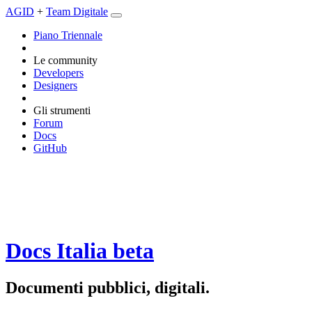
AGID
+
Team Digitale
Piano Triennale
Le community
Developers
Designers
Gli strumenti
Forum
Docs
GitHub
Docs Italia
beta
Documenti pubblici, digitali.