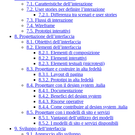
7.1. Caratteristiche dell’interazione
7.2. User stories per definire l’interazione
7.2.1. Differenza tra scenari e user stories
7.3. Flussi di interazione
7.4. Wireframe
7.5. Prototipi interattivi
8. Progettazione dell’interfaccia
8.1. Obiettivi dell’interfaccia
8.2. Elementi dell’interfaccia
8.2.1. Elementi di composizione
8.2.2. Elementi interattivi
8.2.3. Elementi testuali (microtesti)
8.3. Progettare e costruire in alta fedeltà
8.3.1. Layout di pagina
8.3.2. Prototipi in alta fedeltà
8.4. Progettare con il design system .italia
8.4.1. Documentazione
8.4.2. Benefici del design system
8.4.3. Risorse operative
8.4.4. Come contribuire al design system .italia
8.5. Progettare con i modelli di sito e servizi
8.5.1. Vantaggi dell’utilizzo dei modelli
8.5.2. I modelli di sito e servizi disponibili
9. Sviluppo dell’interfaccia
9.1. Approccio allo sviluppo