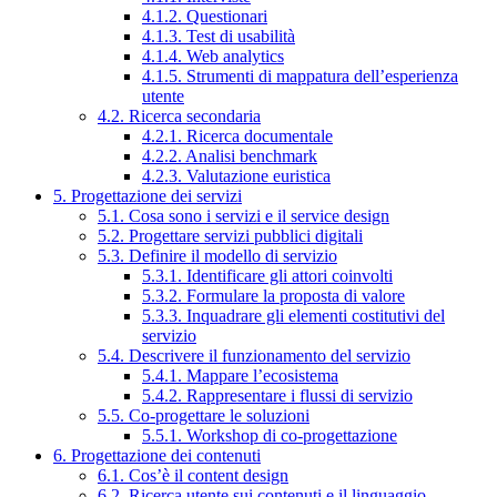
4.1.2. Questionari
4.1.3. Test di usabilità
4.1.4. Web analytics
4.1.5. Strumenti di mappatura dell’esperienza
utente
4.2. Ricerca secondaria
4.2.1. Ricerca documentale
4.2.2. Analisi benchmark
4.2.3. Valutazione euristica
5. Progettazione dei servizi
5.1. Cosa sono i servizi e il service design
5.2. Progettare servizi pubblici digitali
5.3. Definire il modello di servizio
5.3.1. Identificare gli attori coinvolti
5.3.2. Formulare la proposta di valore
5.3.3. Inquadrare gli elementi costitutivi del
servizio
5.4. Descrivere il funzionamento del servizio
5.4.1. Mappare l’ecosistema
5.4.2. Rappresentare i flussi di servizio
5.5. Co-progettare le soluzioni
5.5.1. Workshop di co-progettazione
6. Progettazione dei contenuti
6.1. Cos’è il content design
6.2. Ricerca utente sui contenuti e il linguaggio