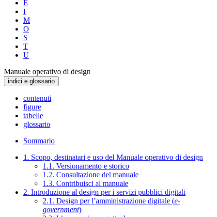
E
I
M
O
S
T
U
Manuale operativo di design
indici e glossario
contenuti
figure
tabelle
glossario
Sommario
1. Scopo, destinatari e uso del Manuale operativo di design
1.1. Versionamento e storico
1.2. Consultazione del manuale
1.3. Contribuisci al manuale
2. Introduzione al design per i servizi pubblici digitali
2.1. Design per l’amministrazione digitale (
e-
government
)