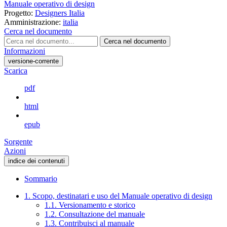
Manuale operativo di design
Progetto:
Designers Italia
Amministrazione:
italia
Cerca nel documento
Cerca nel documento
Informazioni
versione-corrente
Scarica
pdf
html
epub
Sorgente
Azioni
indice dei contenuti
Sommario
1. Scopo, destinatari e uso del Manuale operativo di design
1.1. Versionamento e storico
1.2. Consultazione del manuale
1.3. Contribuisci al manuale