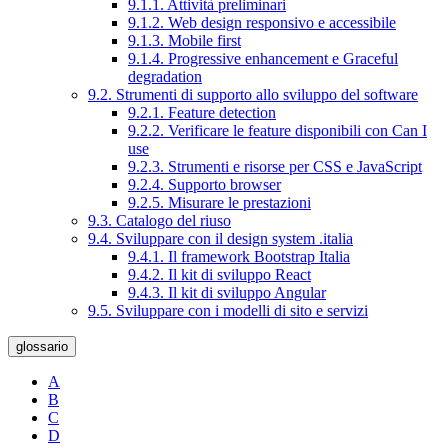
9.1.1. Attività preliminari
9.1.2. Web design responsivo e accessibile
9.1.3. Mobile first
9.1.4. Progressive enhancement e Graceful
degradation
9.2. Strumenti di supporto allo sviluppo del software
9.2.1. Feature detection
9.2.2. Verificare le feature disponibili con Can I
use
9.2.3. Strumenti e risorse per CSS e JavaScript
9.2.4. Supporto browser
9.2.5. Misurare le prestazioni
9.3. Catalogo del riuso
9.4. Sviluppare con il design system .italia
9.4.1. Il framework Bootstrap Italia
9.4.2. Il kit di sviluppo React
9.4.3. Il kit di sviluppo Angular
9.5. Sviluppare con i modelli di sito e servizi
glossario
A
B
C
D