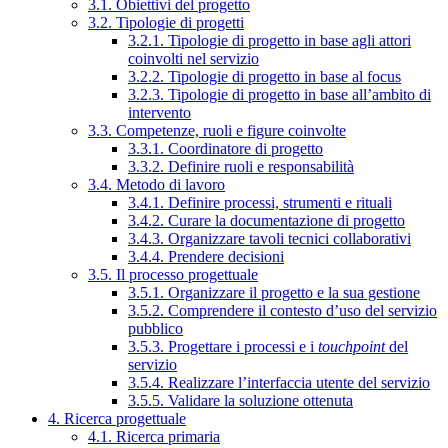
3.1. Obiettivi del progetto
3.2. Tipologie di progetti
3.2.1. Tipologie di progetto in base agli attori
coinvolti nel servizio
3.2.2. Tipologie di progetto in base al focus
3.2.3. Tipologie di progetto in base all’ambito di
intervento
3.3. Competenze, ruoli e figure coinvolte
3.3.1. Coordinatore di progetto
3.3.2. Definire ruoli e responsabilità
3.4. Metodo di lavoro
3.4.1. Definire processi, strumenti e rituali
3.4.2. Curare la documentazione di progetto
3.4.3. Organizzare tavoli tecnici collaborativi
3.4.4. Prendere decisioni
3.5. Il processo progettuale
3.5.1. Organizzare il progetto e la sua gestione
3.5.2. Comprendere il contesto d’uso del servizio
pubblico
3.5.3. Progettare i processi e i
touchpoint
del
servizio
3.5.4. Realizzare l’interfaccia utente del servizio
3.5.5. Validare la soluzione ottenuta
4. Ricerca progettuale
4.1. Ricerca primaria