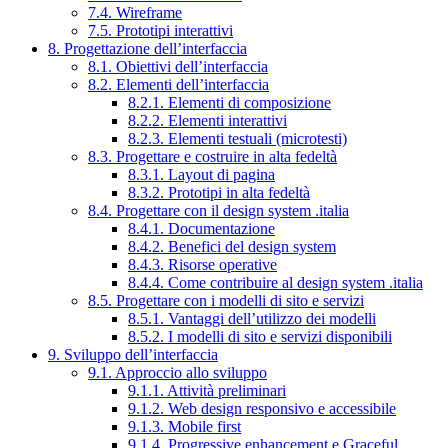
7.4. Wireframe
7.5. Prototipi interattivi
8. Progettazione dell’interfaccia
8.1. Obiettivi dell’interfaccia
8.2. Elementi dell’interfaccia
8.2.1. Elementi di composizione
8.2.2. Elementi interattivi
8.2.3. Elementi testuali (microtesti)
8.3. Progettare e costruire in alta fedeltà
8.3.1. Layout di pagina
8.3.2. Prototipi in alta fedeltà
8.4. Progettare con il design system .italia
8.4.1. Documentazione
8.4.2. Benefici del design system
8.4.3. Risorse operative
8.4.4. Come contribuire al design system .italia
8.5. Progettare con i modelli di sito e servizi
8.5.1. Vantaggi dell’utilizzo dei modelli
8.5.2. I modelli di sito e servizi disponibili
9. Sviluppo dell’interfaccia
9.1. Approccio allo sviluppo
9.1.1. Attività preliminari
9.1.2. Web design responsivo e accessibile
9.1.3. Mobile first
9.1.4. Progressive enhancement e Graceful