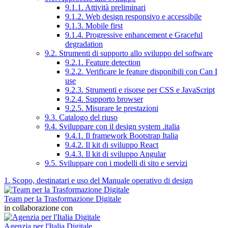
9.1.1. Attività preliminari
9.1.2. Web design responsivo e accessibile
9.1.3. Mobile first
9.1.4. Progressive enhancement e Graceful
degradation
9.2. Strumenti di supporto allo sviluppo del software
9.2.1. Feature detection
9.2.2. Verificare le feature disponibili con Can I
use
9.2.3. Strumenti e risorse per CSS e JavaScript
9.2.4. Supporto browser
9.2.5. Misurare le prestazioni
9.3. Catalogo del riuso
9.4. Sviluppare con il design system .italia
9.4.1. Il framework Bootstrap Italia
9.4.2. Il kit di sviluppo React
9.4.3. Il kit di sviluppo Angular
9.5. Sviluppare con i modelli di sito e servizi
1. Scopo, destinatari e uso del Manuale operativo di design
Team per la Trasformazione Digitale
in collaborazione con
Agenzia per l'Italia Digitale