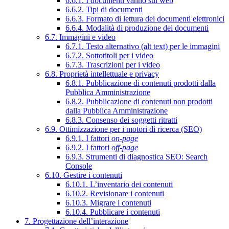
6.6.1. I documenti vanno sul web
6.6.2. Tipi di documenti
6.6.3. Formato di lettura dei documenti elettronici
6.6.4. Modalità di produzione dei documenti
6.7. Immagini e video
6.7.1. Testo alternativo (alt text) per le immagini
6.7.2. Sottotitoli per i video
6.7.3. Trascrizioni per i video
6.8. Proprietà intellettuale e privacy
6.8.1. Pubblicazione di contenuti prodotti dalla
Pubblica Amministrazione
6.8.2. Pubblicazione di contenuti non prodotti
dalla Pubblica Amministrazione
6.8.3. Consenso dei soggetti ritratti
6.9. Ottimizzazione per i motori di ricerca (SEO)
6.9.1. I fattori
on-page
6.9.2. I fattori
off-page
6.9.3. Strumenti di diagnostica SEO: Search
Console
6.10. Gestire i contenuti
6.10.1. L’inventario dei contenuti
6.10.2. Revisionare i contenuti
6.10.3. Migrare i contenuti
6.10.4. Pubblicare i contenuti
7. Progettazione dell’interazione