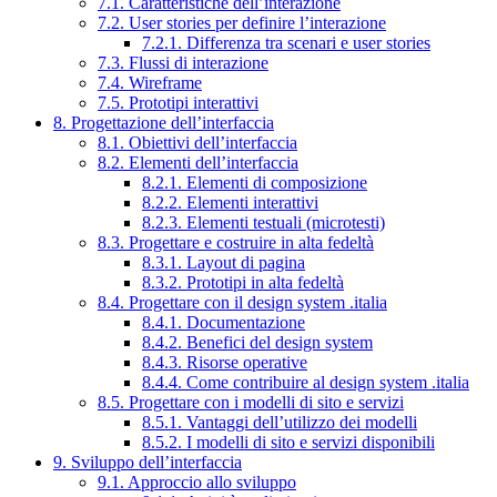
7.1. Caratteristiche dell’interazione
7.2. User stories per definire l’interazione
7.2.1. Differenza tra scenari e user stories
7.3. Flussi di interazione
7.4. Wireframe
7.5. Prototipi interattivi
8. Progettazione dell’interfaccia
8.1. Obiettivi dell’interfaccia
8.2. Elementi dell’interfaccia
8.2.1. Elementi di composizione
8.2.2. Elementi interattivi
8.2.3. Elementi testuali (microtesti)
8.3. Progettare e costruire in alta fedeltà
8.3.1. Layout di pagina
8.3.2. Prototipi in alta fedeltà
8.4. Progettare con il design system .italia
8.4.1. Documentazione
8.4.2. Benefici del design system
8.4.3. Risorse operative
8.4.4. Come contribuire al design system .italia
8.5. Progettare con i modelli di sito e servizi
8.5.1. Vantaggi dell’utilizzo dei modelli
8.5.2. I modelli di sito e servizi disponibili
9. Sviluppo dell’interfaccia
9.1. Approccio allo sviluppo