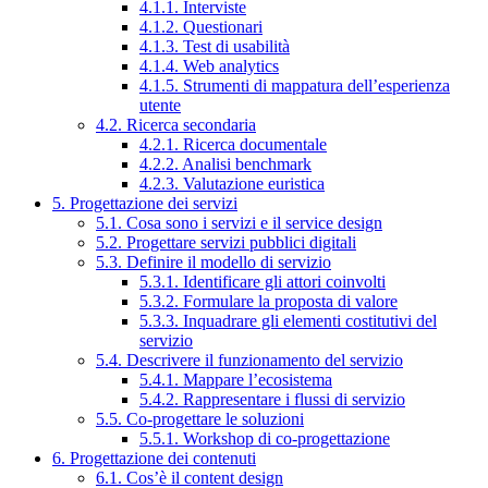
4.1.1. Interviste
4.1.2. Questionari
4.1.3. Test di usabilità
4.1.4. Web analytics
4.1.5. Strumenti di mappatura dell’esperienza
utente
4.2. Ricerca secondaria
4.2.1. Ricerca documentale
4.2.2. Analisi benchmark
4.2.3. Valutazione euristica
5. Progettazione dei servizi
5.1. Cosa sono i servizi e il service design
5.2. Progettare servizi pubblici digitali
5.3. Definire il modello di servizio
5.3.1. Identificare gli attori coinvolti
5.3.2. Formulare la proposta di valore
5.3.3. Inquadrare gli elementi costitutivi del
servizio
5.4. Descrivere il funzionamento del servizio
5.4.1. Mappare l’ecosistema
5.4.2. Rappresentare i flussi di servizio
5.5. Co-progettare le soluzioni
5.5.1. Workshop di co-progettazione
6. Progettazione dei contenuti
6.1. Cos’è il content design