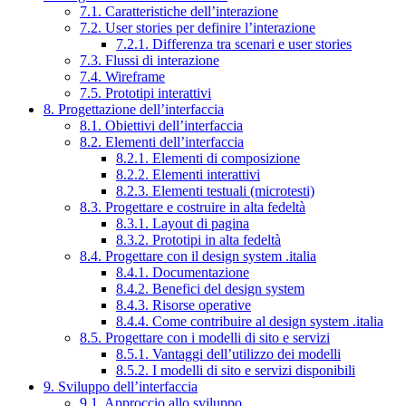
7.1. Caratteristiche dell’interazione
7.2. User stories per definire l’interazione
7.2.1. Differenza tra scenari e user stories
7.3. Flussi di interazione
7.4. Wireframe
7.5. Prototipi interattivi
8. Progettazione dell’interfaccia
8.1. Obiettivi dell’interfaccia
8.2. Elementi dell’interfaccia
8.2.1. Elementi di composizione
8.2.2. Elementi interattivi
8.2.3. Elementi testuali (microtesti)
8.3. Progettare e costruire in alta fedeltà
8.3.1. Layout di pagina
8.3.2. Prototipi in alta fedeltà
8.4. Progettare con il design system .italia
8.4.1. Documentazione
8.4.2. Benefici del design system
8.4.3. Risorse operative
8.4.4. Come contribuire al design system .italia
8.5. Progettare con i modelli di sito e servizi
8.5.1. Vantaggi dell’utilizzo dei modelli
8.5.2. I modelli di sito e servizi disponibili
9. Sviluppo dell’interfaccia
9.1. Approccio allo sviluppo