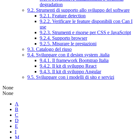
degradation
9.2. Strumenti di supporto allo sviluppo del software
9.2.1. Feature detection
9.2.2. Verificare le feature disponibili con Can I
use
9.2.3. Strumenti e risorse per CSS e JavaScript
9.2.4. Supporto browser
9.2.5. Misurare le prestazioni
9.3. Catalogo del riuso
9.4. Sviluppare con il design system .italia
9.4.1. Il framework Bootstrap Italia
9.4.2. Il kit di sviluppo React
9.4.3. Il kit di sviluppo Angular
9.5. Sviluppare con i modelli di sito e servizi
None
None
A
B
C
D
E
I
M