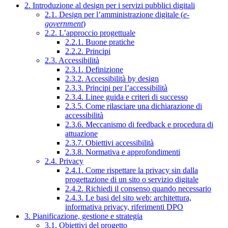
2. Introduzione al design per i servizi pubblici digitali
2.1. Design per l’amministrazione digitale (
e-
government
)
2.2. L’approccio progettuale
2.2.1. Buone pratiche
2.2.2. Principi
2.3. Accessibilità
2.3.1. Definizione
2.3.2. Accessibilità by design
2.3.3. Principi per l’accessibilità
2.3.4. Linee guida e criteri di successo
2.3.5. Come rilasciare una dichiarazione di
accessibilità
2.3.6. Meccanismo di feedback e procedura di
attuazione
2.3.7. Obiettivi accessibilità
2.3.8. Normativa e approfondimenti
2.4. Privacy
2.4.1. Come rispettare la privacy sin dalla
progettazione di un sito o servizio digitale
2.4.2. Richiedi il consenso quando necessario
2.4.3. Le basi del sito web: architettura,
informativa privacy, riferimenti DPO
3. Pianificazione, gestione e strategia
3.1. Obiettivi del progetto