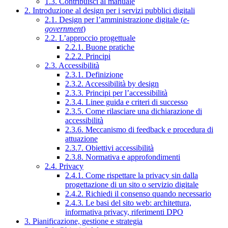
1.3. Contribuisci al manuale
2. Introduzione al design per i servizi pubblici digitali
2.1. Design per l’amministrazione digitale (
e-
government
)
2.2. L’approccio progettuale
2.2.1. Buone pratiche
2.2.2. Principi
2.3. Accessibilità
2.3.1. Definizione
2.3.2. Accessibilità by design
2.3.3. Principi per l’accessibilità
2.3.4. Linee guida e criteri di successo
2.3.5. Come rilasciare una dichiarazione di
accessibilità
2.3.6. Meccanismo di feedback e procedura di
attuazione
2.3.7. Obiettivi accessibilità
2.3.8. Normativa e approfondimenti
2.4. Privacy
2.4.1. Come rispettare la privacy sin dalla
progettazione di un sito o servizio digitale
2.4.2. Richiedi il consenso quando necessario
2.4.3. Le basi del sito web: architettura,
informativa privacy, riferimenti DPO
3. Pianificazione, gestione e strategia