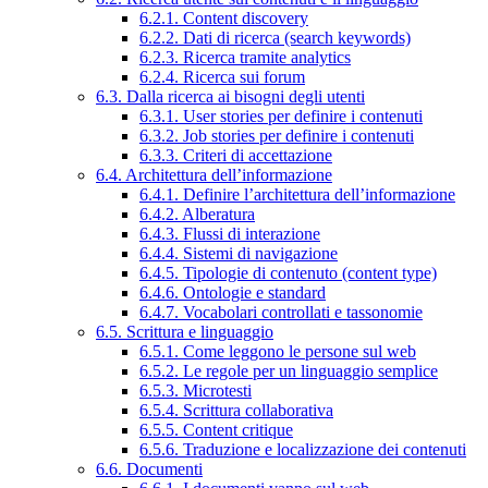
6.2.1. Content discovery
6.2.2. Dati di ricerca (search keywords)
6.2.3. Ricerca tramite analytics
6.2.4. Ricerca sui forum
6.3. Dalla ricerca ai bisogni degli utenti
6.3.1. User stories per definire i contenuti
6.3.2. Job stories per definire i contenuti
6.3.3. Criteri di accettazione
6.4. Architettura dell’informazione
6.4.1. Definire l’architettura dell’informazione
6.4.2. Alberatura
6.4.3. Flussi di interazione
6.4.4. Sistemi di navigazione
6.4.5. Tipologie di contenuto (content type)
6.4.6. Ontologie e standard
6.4.7. Vocabolari controllati e tassonomie
6.5. Scrittura e linguaggio
6.5.1. Come leggono le persone sul web
6.5.2. Le regole per un linguaggio semplice
6.5.3. Microtesti
6.5.4. Scrittura collaborativa
6.5.5. Content critique
6.5.6. Traduzione e localizzazione dei contenuti
6.6. Documenti