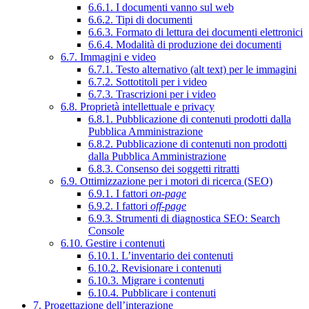
6.6.1. I documenti vanno sul web
6.6.2. Tipi di documenti
6.6.3. Formato di lettura dei documenti elettronici
6.6.4. Modalità di produzione dei documenti
6.7. Immagini e video
6.7.1. Testo alternativo (alt text) per le immagini
6.7.2. Sottotitoli per i video
6.7.3. Trascrizioni per i video
6.8. Proprietà intellettuale e privacy
6.8.1. Pubblicazione di contenuti prodotti dalla
Pubblica Amministrazione
6.8.2. Pubblicazione di contenuti non prodotti
dalla Pubblica Amministrazione
6.8.3. Consenso dei soggetti ritratti
6.9. Ottimizzazione per i motori di ricerca (SEO)
6.9.1. I fattori
on-page
6.9.2. I fattori
off-page
6.9.3. Strumenti di diagnostica SEO: Search
Console
6.10. Gestire i contenuti
6.10.1. L’inventario dei contenuti
6.10.2. Revisionare i contenuti
6.10.3. Migrare i contenuti
6.10.4. Pubblicare i contenuti
7. Progettazione dell’interazione