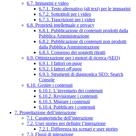
6.7. Immagini e video
6.7.1. Testo alternativo (alt text) per le immagini
6.7.2. Sottotitoli per i video
6.7.3. Trascrizioni per i video
6.8. Proprietà intellettuale e privacy
6.8.1. Pubblicazione di contenuti prodotti dalla
Pubblica Amministrazione
6.8.2. Pubblicazione di contenuti non prodotti
dalla Pubblica Amministrazione
6.8.3. Consenso dei soggetti ritratti
6.9. Ottimizzazione per i motori di ricerca (SEO)
6.9.1. I fattori
on-page
6.9.2. I fattori
off-page
6.9.3. Strumenti di diagnostica SEO: Search
Console
6.10. Gestire i contenuti
6.10.1. L’inventario dei contenuti
6.10.2. Revisionare i contenuti
6.10.3. Migrare i contenuti
6.10.4. Pubblicare i contenuti
7. Progettazione dell’interazione
7.1. Caratteristiche dell’interazione
7.2. User stories per definire l’interazione
7.2.1. Differenza tra scenari e user stories
7.3. Flussi di interazione