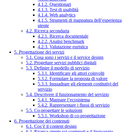
4.1.2. Questionari
4.1.3. Test di usabilità
4.1.4. Web analytics
4.1.5. Strumenti di mappatura dell’esperienza
utente
4.2. Ricerca secondaria
4.2.1. Ricerca documentale
4.2.2. Analisi benchmark
4.2.3. Valutazione euristica
5. Progettazione dei servizi
5.1. Cosa sono i servizi e il service design
5.2. Progettare servizi pubblici digitali
5.3. Definire il modello di servizio
5.3.1. Identificare gli attori coinvolti
5.3.2. Formulare la proposta di valore
5.3.3. Inquadrare gli elementi costitutivi del
servizio
5.4. Descrivere il funzionamento del servizio
5.4.1. Mappare l’ecosistema
5.4.2. Rappresentare i flussi di servizio
5.5. Co-progettare le soluzioni
5.5.1. Workshop di co-progettazione
6. Progettazione dei contenuti
6.1. Cos’è il content design
6.2. Ricerca utente sui contenuti e il linguaggio