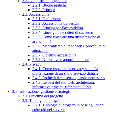
2.2. L’approccio progettuale
2.2.1. Buone pratiche
2.2.2. Principi
2.3. Accessibilità
2.3.1. Definizione
2.3.2. Accessibilità by design
2.3.3. Principi per l’accessibilità
2.3.4. Linee guida e criteri di successo
2.3.5. Come rilasciare una dichiarazione di
accessibilità
2.3.6. Meccanismo di feedback e procedura di
attuazione
2.3.7. Obiettivi accessibilità
2.3.8. Normativa e approfondimenti
2.4. Privacy
2.4.1. Come rispettare la privacy sin dalla
progettazione di un sito o servizio digitale
2.4.2. Richiedi il consenso quando necessario
2.4.3. Le basi del sito web: architettura,
informativa privacy, riferimenti DPO
3. Pianificazione, gestione e strategia
3.1. Obiettivi del progetto
3.2. Tipologie di progetti
3.2.1. Tipologie di progetto in base agli attori
coinvolti nel servizio