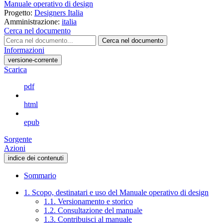
Manuale operativo di design
Progetto:
Designers Italia
Amministrazione:
italia
Cerca nel documento
Cerca nel documento
Informazioni
versione-corrente
Scarica
pdf
html
epub
Sorgente
Azioni
indice dei contenuti
Sommario
1. Scopo, destinatari e uso del Manuale operativo di design
1.1. Versionamento e storico
1.2. Consultazione del manuale
1.3. Contribuisci al manuale