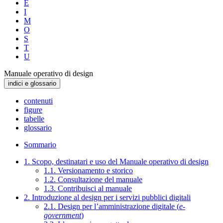
E
I
M
O
S
T
U
Manuale operativo di design
indici e glossario
contenuti
figure
tabelle
glossario
Sommario
1. Scopo, destinatari e uso del Manuale operativo di design
1.1. Versionamento e storico
1.2. Consultazione del manuale
1.3. Contribuisci al manuale
2. Introduzione al design per i servizi pubblici digitali
2.1. Design per l’amministrazione digitale (
e-
government
)