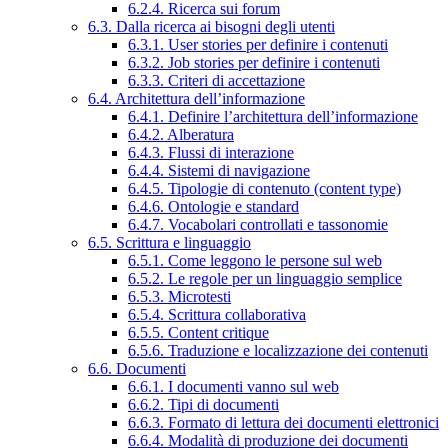
6.2.4. Ricerca sui forum
6.3. Dalla ricerca ai bisogni degli utenti
6.3.1. User stories per definire i contenuti
6.3.2. Job stories per definire i contenuti
6.3.3. Criteri di accettazione
6.4. Architettura dell’informazione
6.4.1. Definire l’architettura dell’informazione
6.4.2. Alberatura
6.4.3. Flussi di interazione
6.4.4. Sistemi di navigazione
6.4.5. Tipologie di contenuto (content type)
6.4.6. Ontologie e standard
6.4.7. Vocabolari controllati e tassonomie
6.5. Scrittura e linguaggio
6.5.1. Come leggono le persone sul web
6.5.2. Le regole per un linguaggio semplice
6.5.3. Microtesti
6.5.4. Scrittura collaborativa
6.5.5. Content critique
6.5.6. Traduzione e localizzazione dei contenuti
6.6. Documenti
6.6.1. I documenti vanno sul web
6.6.2. Tipi di documenti
6.6.3. Formato di lettura dei documenti elettronici
6.6.4. Modalità di produzione dei documenti