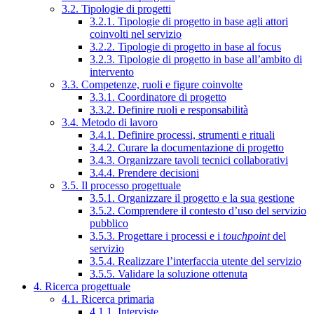
3.2. Tipologie di progetti
3.2.1. Tipologie di progetto in base agli attori
coinvolti nel servizio
3.2.2. Tipologie di progetto in base al focus
3.2.3. Tipologie di progetto in base all’ambito di
intervento
3.3. Competenze, ruoli e figure coinvolte
3.3.1. Coordinatore di progetto
3.3.2. Definire ruoli e responsabilità
3.4. Metodo di lavoro
3.4.1. Definire processi, strumenti e rituali
3.4.2. Curare la documentazione di progetto
3.4.3. Organizzare tavoli tecnici collaborativi
3.4.4. Prendere decisioni
3.5. Il processo progettuale
3.5.1. Organizzare il progetto e la sua gestione
3.5.2. Comprendere il contesto d’uso del servizio
pubblico
3.5.3. Progettare i processi e i
touchpoint
del
servizio
3.5.4. Realizzare l’interfaccia utente del servizio
3.5.5. Validare la soluzione ottenuta
4. Ricerca progettuale
4.1. Ricerca primaria
4.1.1. Interviste