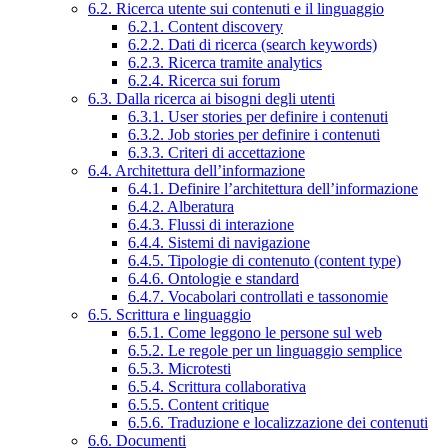
6.2. Ricerca utente sui contenuti e il linguaggio
6.2.1. Content discovery
6.2.2. Dati di ricerca (search keywords)
6.2.3. Ricerca tramite analytics
6.2.4. Ricerca sui forum
6.3. Dalla ricerca ai bisogni degli utenti
6.3.1. User stories per definire i contenuti
6.3.2. Job stories per definire i contenuti
6.3.3. Criteri di accettazione
6.4. Architettura dell’informazione
6.4.1. Definire l’architettura dell’informazione
6.4.2. Alberatura
6.4.3. Flussi di interazione
6.4.4. Sistemi di navigazione
6.4.5. Tipologie di contenuto (content type)
6.4.6. Ontologie e standard
6.4.7. Vocabolari controllati e tassonomie
6.5. Scrittura e linguaggio
6.5.1. Come leggono le persone sul web
6.5.2. Le regole per un linguaggio semplice
6.5.3. Microtesti
6.5.4. Scrittura collaborativa
6.5.5. Content critique
6.5.6. Traduzione e localizzazione dei contenuti
6.6. Documenti