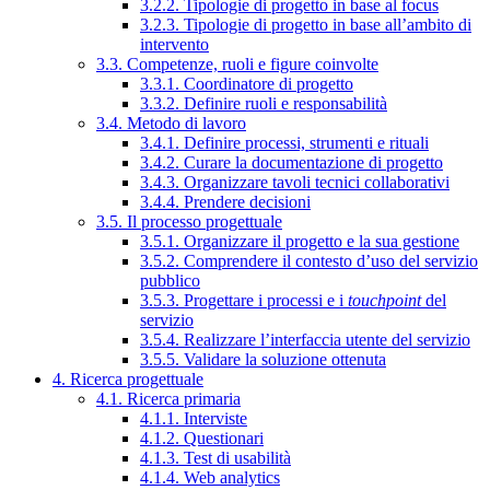
3.2.2. Tipologie di progetto in base al focus
3.2.3. Tipologie di progetto in base all’ambito di
intervento
3.3. Competenze, ruoli e figure coinvolte
3.3.1. Coordinatore di progetto
3.3.2. Definire ruoli e responsabilità
3.4. Metodo di lavoro
3.4.1. Definire processi, strumenti e rituali
3.4.2. Curare la documentazione di progetto
3.4.3. Organizzare tavoli tecnici collaborativi
3.4.4. Prendere decisioni
3.5. Il processo progettuale
3.5.1. Organizzare il progetto e la sua gestione
3.5.2. Comprendere il contesto d’uso del servizio
pubblico
3.5.3. Progettare i processi e i
touchpoint
del
servizio
3.5.4. Realizzare l’interfaccia utente del servizio
3.5.5. Validare la soluzione ottenuta
4. Ricerca progettuale
4.1. Ricerca primaria
4.1.1. Interviste
4.1.2. Questionari
4.1.3. Test di usabilità
4.1.4. Web analytics