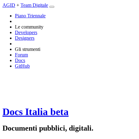
AGID
+
Team Digitale
Piano Triennale
Le community
Developers
Designers
Gli strumenti
Forum
Docs
GitHub
Docs Italia
beta
Documenti pubblici, digitali.