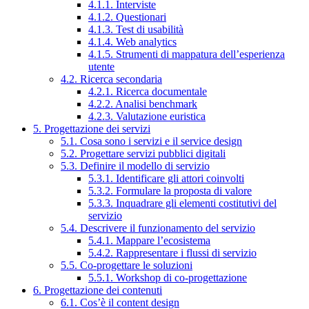
4.1.1. Interviste
4.1.2. Questionari
4.1.3. Test di usabilità
4.1.4. Web analytics
4.1.5. Strumenti di mappatura dell’esperienza
utente
4.2. Ricerca secondaria
4.2.1. Ricerca documentale
4.2.2. Analisi benchmark
4.2.3. Valutazione euristica
5. Progettazione dei servizi
5.1. Cosa sono i servizi e il service design
5.2. Progettare servizi pubblici digitali
5.3. Definire il modello di servizio
5.3.1. Identificare gli attori coinvolti
5.3.2. Formulare la proposta di valore
5.3.3. Inquadrare gli elementi costitutivi del
servizio
5.4. Descrivere il funzionamento del servizio
5.4.1. Mappare l’ecosistema
5.4.2. Rappresentare i flussi di servizio
5.5. Co-progettare le soluzioni
5.5.1. Workshop di co-progettazione
6. Progettazione dei contenuti
6.1. Cos’è il content design