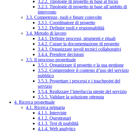
3.2.2. Tipologie di progetto in base al focus
3.2.3. Tipologie di progetto in base all’ambito di
intervento
3.3. Competenze, ruoli e figure coinvolte
3.3.1. Coordinatore di progetto
3.3.2. Definire ruoli e responsabilità
3.4. Metodo di lavoro
3.4.1. Definire processi, strumenti e rituali
3.4.2. Curare la documentazione di progetto
3.4.3. Organizzare tavoli tecnici collaborativi
3.4.4. Prendere decisioni
3.5. Il processo progettuale
3.5.1. Organizzare il progetto e la sua gestione
3.5.2. Comprendere il contesto d’uso del servizio
pubblico
3.5.3. Progettare i processi e i
touchpoint
del
servizio
3.5.4. Realizzare l’interfaccia utente del servizio
3.5.5. Validare la soluzione ottenuta
4. Ricerca progettuale
4.1. Ricerca primaria
4.1.1. Interviste
4.1.2. Questionari
4.1.3. Test di usabilità
4.1.4. Web analytics