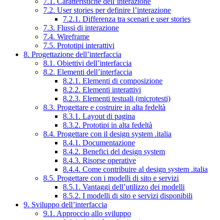
7.1. Caratteristiche dell’interazione
7.2. User stories per definire l’interazione
7.2.1. Differenza tra scenari e user stories
7.3. Flussi di interazione
7.4. Wireframe
7.5. Prototipi interattivi
8. Progettazione dell’interfaccia
8.1. Obiettivi dell’interfaccia
8.2. Elementi dell’interfaccia
8.2.1. Elementi di composizione
8.2.2. Elementi interattivi
8.2.3. Elementi testuali (microtesti)
8.3. Progettare e costruire in alta fedeltà
8.3.1. Layout di pagina
8.3.2. Prototipi in alta fedeltà
8.4. Progettare con il design system .italia
8.4.1. Documentazione
8.4.2. Benefici del design system
8.4.3. Risorse operative
8.4.4. Come contribuire al design system .italia
8.5. Progettare con i modelli di sito e servizi
8.5.1. Vantaggi dell’utilizzo dei modelli
8.5.2. I modelli di sito e servizi disponibili
9. Sviluppo dell’interfaccia
9.1. Approccio allo sviluppo