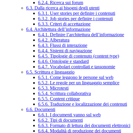
6.2.4. Ricerca sui forum
6.3. Dalla ricerca ai bisogni degli utenti
6.3.1. User stories per definire i contenuti
6.3.2. Job stories per definire i contenuti
6.3.3. Criteri di accettazione
6.4. Architettura dell’informazione
6.4.1. Definire l’architettura dell’informazione
6.4.2. Alberatura
6.4.3. Flussi di interazione
6.4.4. Sistemi di navigazione
6.4.5. Tipologie di contenuto (content type)
6.4.6. Ontologie e standard
6.4.7. Vocabolari controllati e tassonomie
6.5. Scrittura e linguaggio
6.5.1. Come leggono le persone sul web
6.5.2. Le regole per un linguaggio semplice
6.5.3. Microtesti
6.5.4. Scrittura collaborativa
6.5.5. Content critique
6.5.6. Traduzione e localizzazione dei contenuti
6.6. Documenti
6.6.1. I documenti vanno sul web
6.6.2. Tipi di documenti
6.6.3. Formato di lettura dei documenti elettronici
6.6.4. Modalità di produzione dei documenti