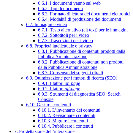
6.6.1. I documenti vanno sul web
6.6.2. Tipi di documenti
6.6.3. Formato di lettura dei documenti elettronici
6.6.4. Modalità di produzione dei documenti
6.7. Immagini e video
6.7.1. Testo alternativo (alt text) per le immagini
6.7.2. Sottotitoli per i video
6.7.3. Trascrizioni per i video
6.8. Proprietà intellettuale e privacy
6.8.1. Pubblicazione di contenuti prodotti dalla
Pubblica Amministrazione
6.8.2. Pubblicazione di contenuti non prodotti
dalla Pubblica Amministrazione
6.8.3. Consenso dei soggetti ritratti
6.9. Ottimizzazione per i motori di ricerca (SEO)
6.9.1. I fattori
on-page
6.9.2. I fattori
off-page
6.9.3. Strumenti di diagnostica SEO: Search
Console
6.10. Gestire i contenuti
6.10.1. L’inventario dei contenuti
6.10.2. Revisionare i contenuti
6.10.3. Migrare i contenuti
6.10.4. Pubblicare i contenuti
7. Progettazione dell’interazione