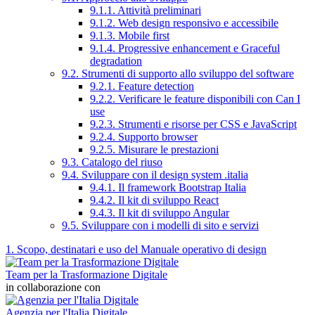
9.1.1. Attività preliminari
9.1.2. Web design responsivo e accessibile
9.1.3. Mobile first
9.1.4. Progressive enhancement e Graceful
degradation
9.2. Strumenti di supporto allo sviluppo del software
9.2.1. Feature detection
9.2.2. Verificare le feature disponibili con Can I
use
9.2.3. Strumenti e risorse per CSS e JavaScript
9.2.4. Supporto browser
9.2.5. Misurare le prestazioni
9.3. Catalogo del riuso
9.4. Sviluppare con il design system .italia
9.4.1. Il framework Bootstrap Italia
9.4.2. Il kit di sviluppo React
9.4.3. Il kit di sviluppo Angular
9.5. Sviluppare con i modelli di sito e servizi
1. Scopo, destinatari e uso del Manuale operativo di design
Team per la Trasformazione Digitale
in collaborazione con
Agenzia per l'Italia Digitale