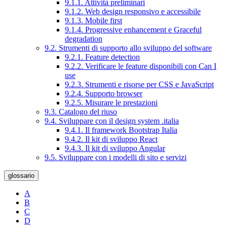
9.1.1. Attività preliminari
9.1.2. Web design responsivo e accessibile
9.1.3. Mobile first
9.1.4. Progressive enhancement e Graceful
degradation
9.2. Strumenti di supporto allo sviluppo del software
9.2.1. Feature detection
9.2.2. Verificare le feature disponibili con Can I
use
9.2.3. Strumenti e risorse per CSS e JavaScript
9.2.4. Supporto browser
9.2.5. Misurare le prestazioni
9.3. Catalogo del riuso
9.4. Sviluppare con il design system .italia
9.4.1. Il framework Bootstrap Italia
9.4.2. Il kit di sviluppo React
9.4.3. Il kit di sviluppo Angular
9.5. Sviluppare con i modelli di sito e servizi
glossario
A
B
C
D