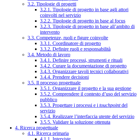
3.2. Tipologie di progetti
3.2.1. Tipologie di progetto in base agli attori
coinvolti nel servizio
3.2.2. Tipologie di progetto in base al focus
3.2.3. Tipologie di progetto in base all’ambito di
intervento
3.3. Competenze, ruoli e figure coinvolte
3.3.1. Coordinatore di progetto
3.3.2. Definire ruoli e responsabilità
3.4. Metodo di lavoro
3.4.1. Definire processi, strumenti e rituali
3.4.2. Curare la documentazione di progetto
3.4.3. Organizzare tavoli tecnici collaborativi
3.4.4. Prendere decisioni
3.5. Il processo progettuale
3.5.1. Organizzare il progetto e la sua gestione
3.5.2. Comprendere il contesto d’uso del servizio
pubblico
3.5.3. Progettare i processi e i
touchpoint
del
servizio
3.5.4. Realizzare l’interfaccia utente del servizio
3.5.5. Validare la soluzione ottenuta
4. Ricerca progettuale
4.1. Ricerca primaria
4.1.1. Interviste