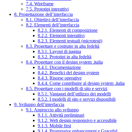
7.4. Wireframe
7.5. Prototipi interattivi
8. Progettazione dell’interfaccia
8.1. Obiettivi dell’interfaccia
8.2. Elementi dell’interfaccia
8.2.1. Elementi di composizione
8.2.2. Elementi interattivi
8.2.3. Elementi testuali (microtesti)
8.3. Progettare e costruire in alta fedeltà
8.3.1. Layout di pagina
8.3.2. Prototipi in alta fedeltà
8.4. Progettare con il design system .italia
8.4.1. Documentazione
8.4.2. Benefici del design system
8.4.3. Risorse operative
8.4.4. Come contribuire al design system .italia
8.5. Progettare con i modelli di sito e servizi
8.5.1. Vantaggi dell’utilizzo dei modelli
8.5.2. I modelli di sito e servizi disponibili
9. Sviluppo dell’interfaccia
9.1. Approccio allo sviluppo
9.1.1. Attività preliminari
9.1.2. Web design responsivo e accessibile
9.1.3. Mobile first
9.1.4. Progressive enhancement e Graceful