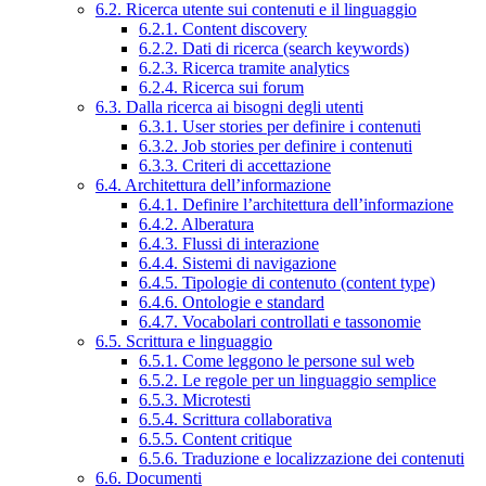
6.2. Ricerca utente sui contenuti e il linguaggio
6.2.1. Content discovery
6.2.2. Dati di ricerca (search keywords)
6.2.3. Ricerca tramite analytics
6.2.4. Ricerca sui forum
6.3. Dalla ricerca ai bisogni degli utenti
6.3.1. User stories per definire i contenuti
6.3.2. Job stories per definire i contenuti
6.3.3. Criteri di accettazione
6.4. Architettura dell’informazione
6.4.1. Definire l’architettura dell’informazione
6.4.2. Alberatura
6.4.3. Flussi di interazione
6.4.4. Sistemi di navigazione
6.4.5. Tipologie di contenuto (content type)
6.4.6. Ontologie e standard
6.4.7. Vocabolari controllati e tassonomie
6.5. Scrittura e linguaggio
6.5.1. Come leggono le persone sul web
6.5.2. Le regole per un linguaggio semplice
6.5.3. Microtesti
6.5.4. Scrittura collaborativa
6.5.5. Content critique
6.5.6. Traduzione e localizzazione dei contenuti
6.6. Documenti