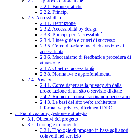
2.2. L’approccio progettuale
2.2.1. Buone pratiche
2.2.2. Principi
2.3. Accessibilità
2.3.1. Definizione
2.3.2. Accessibilità by design
2.3.3. Principi per l’accessibilità
2.3.4. Linee guida e criteri di successo
2.3.5. Come rilasciare una dichiarazione di
accessibilità
2.3.6. Meccanismo di feedback e procedura di
attuazione
2.3.7. Obiettivi accessibilità
2.3.8. Normativa e approfondimenti
2.4. Privacy
2.4.1. Come rispettare la privacy sin dalla
progettazione di un sito o servizio digitale
2.4.2. Richiedi il consenso quando necessario
2.4.3. Le basi del sito web: architettura,
informativa privacy, riferimenti DPO
3. Pianificazione, gestione e strategia
3.1. Obiettivi del progetto
3.2. Tipologie di progetti
3.2.1. Tipologie di progetto in base agli attori
coinvolti nel servizio