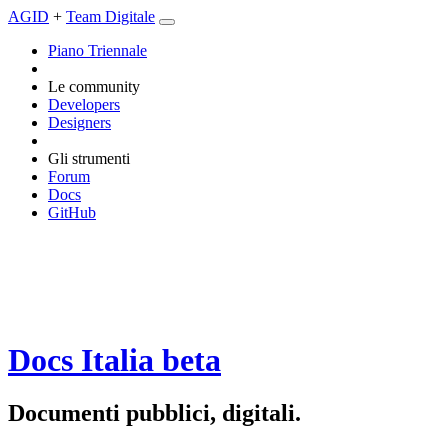
AGID
+
Team Digitale
Piano Triennale
Le community
Developers
Designers
Gli strumenti
Forum
Docs
GitHub
Docs Italia
beta
Documenti pubblici, digitali.