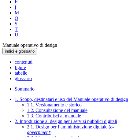
E
I
M
O
S
T
U
Manuale operativo di design
indici e glossario
contenuti
figure
tabelle
glossario
Sommario
1. Scopo, destinatari e uso del Manuale operativo di design
1.1. Versionamento e storico
1.2. Consultazione del manuale
1.3. Contribuisci al manuale
2. Introduzione al design per i servizi pubblici digitali
2.1. Design per l’amministrazione digitale (
e-
government
)