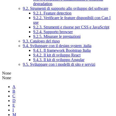
degradation
9.2. Strumenti di supporto allo sviluppo del software
9.2.1. Feature detection
9.2.2. Verificare le feature disponibili con Can I
use
9.2.3. Strumenti e risorse per CSS e JavaScript
9.2.4. Supporto browser
9.2.5. Misurare le prestazioni
9.3. Catalogo del riuso
9.4. Sviluppare con il design system .italia
9.4.1. Il framework Bootstrap Italia
9.4.2. Il kit di sviluppo React
9.4.3. Il kit di sviluppo Angular
9.5. Sviluppare con i modelli di sito e servizi
None
None
A
B
C
D
E
I
M