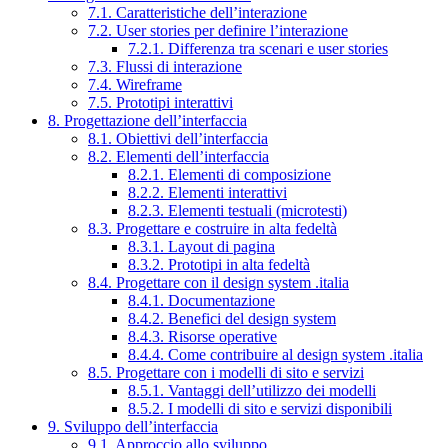
7.1. Caratteristiche dell’interazione
7.2. User stories per definire l’interazione
7.2.1. Differenza tra scenari e user stories
7.3. Flussi di interazione
7.4. Wireframe
7.5. Prototipi interattivi
8. Progettazione dell’interfaccia
8.1. Obiettivi dell’interfaccia
8.2. Elementi dell’interfaccia
8.2.1. Elementi di composizione
8.2.2. Elementi interattivi
8.2.3. Elementi testuali (microtesti)
8.3. Progettare e costruire in alta fedeltà
8.3.1. Layout di pagina
8.3.2. Prototipi in alta fedeltà
8.4. Progettare con il design system .italia
8.4.1. Documentazione
8.4.2. Benefici del design system
8.4.3. Risorse operative
8.4.4. Come contribuire al design system .italia
8.5. Progettare con i modelli di sito e servizi
8.5.1. Vantaggi dell’utilizzo dei modelli
8.5.2. I modelli di sito e servizi disponibili
9. Sviluppo dell’interfaccia
9.1. Approccio allo sviluppo