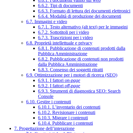
6.6.1. I documenti vanno sul web
6.6.2. Tipi di documenti
6.6.3. Formato di lettura dei documenti elettronici
6.6.4. Modalità di produzione dei documenti
6.7. Immagini e video
6.7.1. Testo alternativo (alt text) per le immagini
6.7.2. Sottotitoli per i video
6.7.3. Trascrizioni per i video
6.8. Proprietà intellettuale e privacy
6.8.1. Pubblicazione di contenuti prodotti dalla
Pubblica Amministrazione
6.8.2. Pubblicazione di contenuti non prodotti
dalla Pubblica Amministrazione
6.8.3. Consenso dei soggetti ritratti
6.9. Ottimizzazione per i motori di ricerca (SEO)
6.9.1. I fattori
on-page
6.9.2. I fattori
off-page
6.9.3. Strumenti di diagnostica SEO: Search
Console
6.10. Gestire i contenuti
6.10.1. L’inventario dei contenuti
6.10.2. Revisionare i contenuti
6.10.3. Migrare i contenuti
6.10.4. Pubblicare i contenuti
7. Progettazione dell’interazione