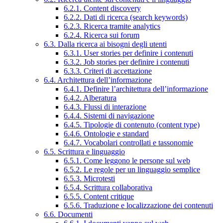
6.2.1. Content discovery
6.2.2. Dati di ricerca (search keywords)
6.2.3. Ricerca tramite analytics
6.2.4. Ricerca sui forum
6.3. Dalla ricerca ai bisogni degli utenti
6.3.1. User stories per definire i contenuti
6.3.2. Job stories per definire i contenuti
6.3.3. Criteri di accettazione
6.4. Architettura dell’informazione
6.4.1. Definire l’architettura dell’informazione
6.4.2. Alberatura
6.4.3. Flussi di interazione
6.4.4. Sistemi di navigazione
6.4.5. Tipologie di contenuto (content type)
6.4.6. Ontologie e standard
6.4.7. Vocabolari controllati e tassonomie
6.5. Scrittura e linguaggio
6.5.1. Come leggono le persone sul web
6.5.2. Le regole per un linguaggio semplice
6.5.3. Microtesti
6.5.4. Scrittura collaborativa
6.5.5. Content critique
6.5.6. Traduzione e localizzazione dei contenuti
6.6. Documenti