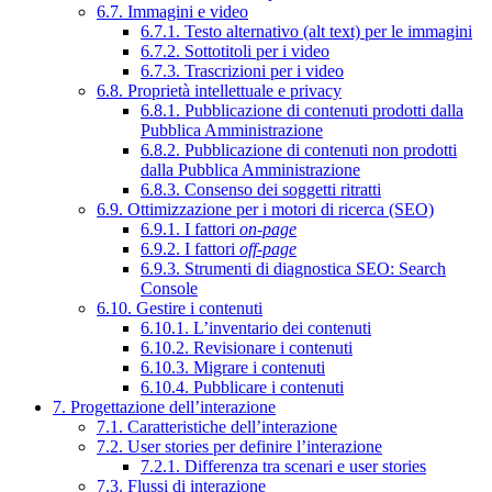
6.7. Immagini e video
6.7.1. Testo alternativo (alt text) per le immagini
6.7.2. Sottotitoli per i video
6.7.3. Trascrizioni per i video
6.8. Proprietà intellettuale e privacy
6.8.1. Pubblicazione di contenuti prodotti dalla
Pubblica Amministrazione
6.8.2. Pubblicazione di contenuti non prodotti
dalla Pubblica Amministrazione
6.8.3. Consenso dei soggetti ritratti
6.9. Ottimizzazione per i motori di ricerca (SEO)
6.9.1. I fattori
on-page
6.9.2. I fattori
off-page
6.9.3. Strumenti di diagnostica SEO: Search
Console
6.10. Gestire i contenuti
6.10.1. L’inventario dei contenuti
6.10.2. Revisionare i contenuti
6.10.3. Migrare i contenuti
6.10.4. Pubblicare i contenuti
7. Progettazione dell’interazione
7.1. Caratteristiche dell’interazione
7.2. User stories per definire l’interazione
7.2.1. Differenza tra scenari e user stories
7.3. Flussi di interazione