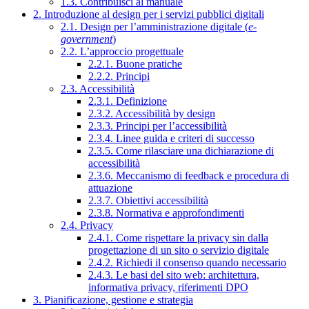
1.3. Contribuisci al manuale
2. Introduzione al design per i servizi pubblici digitali
2.1. Design per l’amministrazione digitale (
e-
government
)
2.2. L’approccio progettuale
2.2.1. Buone pratiche
2.2.2. Principi
2.3. Accessibilità
2.3.1. Definizione
2.3.2. Accessibilità by design
2.3.3. Principi per l’accessibilità
2.3.4. Linee guida e criteri di successo
2.3.5. Come rilasciare una dichiarazione di
accessibilità
2.3.6. Meccanismo di feedback e procedura di
attuazione
2.3.7. Obiettivi accessibilità
2.3.8. Normativa e approfondimenti
2.4. Privacy
2.4.1. Come rispettare la privacy sin dalla
progettazione di un sito o servizio digitale
2.4.2. Richiedi il consenso quando necessario
2.4.3. Le basi del sito web: architettura,
informativa privacy, riferimenti DPO
3. Pianificazione, gestione e strategia