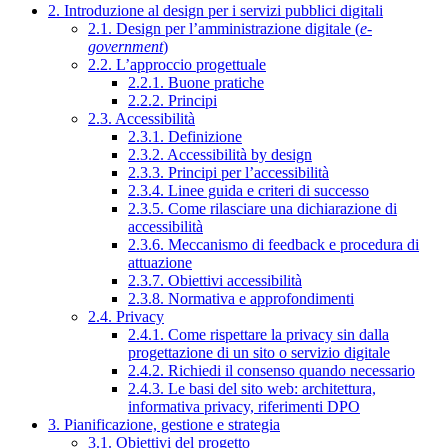
2. Introduzione al design per i servizi pubblici digitali
2.1. Design per l’amministrazione digitale (
e-
government
)
2.2. L’approccio progettuale
2.2.1. Buone pratiche
2.2.2. Principi
2.3. Accessibilità
2.3.1. Definizione
2.3.2. Accessibilità by design
2.3.3. Principi per l’accessibilità
2.3.4. Linee guida e criteri di successo
2.3.5. Come rilasciare una dichiarazione di
accessibilità
2.3.6. Meccanismo di feedback e procedura di
attuazione
2.3.7. Obiettivi accessibilità
2.3.8. Normativa e approfondimenti
2.4. Privacy
2.4.1. Come rispettare la privacy sin dalla
progettazione di un sito o servizio digitale
2.4.2. Richiedi il consenso quando necessario
2.4.3. Le basi del sito web: architettura,
informativa privacy, riferimenti DPO
3. Pianificazione, gestione e strategia
3.1. Obiettivi del progetto