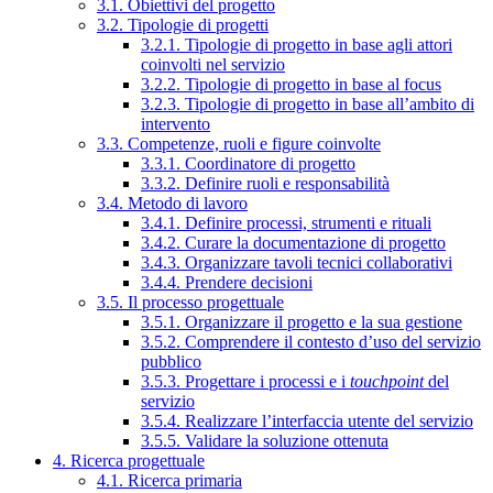
3.1. Obiettivi del progetto
3.2. Tipologie di progetti
3.2.1. Tipologie di progetto in base agli attori
coinvolti nel servizio
3.2.2. Tipologie di progetto in base al focus
3.2.3. Tipologie di progetto in base all’ambito di
intervento
3.3. Competenze, ruoli e figure coinvolte
3.3.1. Coordinatore di progetto
3.3.2. Definire ruoli e responsabilità
3.4. Metodo di lavoro
3.4.1. Definire processi, strumenti e rituali
3.4.2. Curare la documentazione di progetto
3.4.3. Organizzare tavoli tecnici collaborativi
3.4.4. Prendere decisioni
3.5. Il processo progettuale
3.5.1. Organizzare il progetto e la sua gestione
3.5.2. Comprendere il contesto d’uso del servizio
pubblico
3.5.3. Progettare i processi e i
touchpoint
del
servizio
3.5.4. Realizzare l’interfaccia utente del servizio
3.5.5. Validare la soluzione ottenuta
4. Ricerca progettuale
4.1. Ricerca primaria