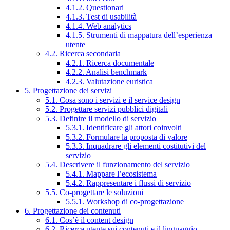
4.1.2. Questionari
4.1.3. Test di usabilità
4.1.4. Web analytics
4.1.5. Strumenti di mappatura dell’esperienza
utente
4.2. Ricerca secondaria
4.2.1. Ricerca documentale
4.2.2. Analisi benchmark
4.2.3. Valutazione euristica
5. Progettazione dei servizi
5.1. Cosa sono i servizi e il service design
5.2. Progettare servizi pubblici digitali
5.3. Definire il modello di servizio
5.3.1. Identificare gli attori coinvolti
5.3.2. Formulare la proposta di valore
5.3.3. Inquadrare gli elementi costitutivi del
servizio
5.4. Descrivere il funzionamento del servizio
5.4.1. Mappare l’ecosistema
5.4.2. Rappresentare i flussi di servizio
5.5. Co-progettare le soluzioni
5.5.1. Workshop di co-progettazione
6. Progettazione dei contenuti
6.1. Cos’è il content design
6.2. Ricerca utente sui contenuti e il linguaggio