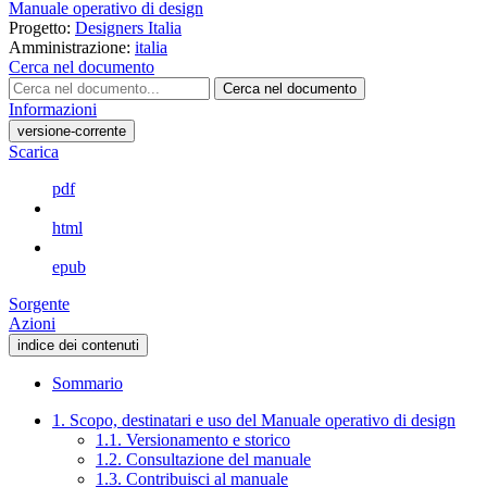
Manuale operativo di design
Progetto:
Designers Italia
Amministrazione:
italia
Cerca nel documento
Cerca nel documento
Informazioni
versione-corrente
Scarica
pdf
html
epub
Sorgente
Azioni
indice dei contenuti
Sommario
1. Scopo, destinatari e uso del Manuale operativo di design
1.1. Versionamento e storico
1.2. Consultazione del manuale
1.3. Contribuisci al manuale