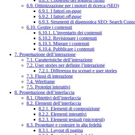
6.8.3. Consenso dei soggetti ritratti
6.9. Ottimizzazione per i motori di ricerca (SEO)
6.9.1. I fattori
on-page
6.9.2. I fattori
off-page
6.9.3. Strumenti di diagnostica SEO: Search Cons
6.10. Gestire i contenuti
6.10.1. L’inventario dei contenuti
6.10.2. Revisionare i contenuti
6.10.3. Migrare i contenuti
6.10.4. Pubblicare i contenuti
7. Progettazione dell’interazione
7.1. Caratteristiche dell’interazione
7.2. User stories per definire l’interazione
7.2.1. Differenza tra scenari e user stories
7.3. Flussi di interazione
7.4. Wireframe
7.5. Prototipi interattivi
8. Progettazione dell’interfaccia
8.1. Obiettivi dell’interfaccia
8.2. Elementi dell’interfaccia
8.2.1. Elementi di composizione
8.2.2. Elementi interattivi
8.2.3. Elementi testuali (microtesti)
8.3. Progettare e costruire in alta fedeltà
8.3.1. Layout di pagina