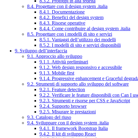
8.3.2. Prototipi in alta fedeltà
8.4. Progettare con il design system .italia
8.4.1. Documentazione
8.4.2. Benefici del design system
8.4.3. Risorse operative
8.4.4. Come contribuire al design system .italia
8.5. Progettare con i modelli di sito e servizi
8.5.1. Vantaggi dell’utilizzo dei modelli
8.5.2. I modelli di sito e servizi disponibili
9. Sviluppo dell’interfaccia
9.1. Approccio allo sviluppo
9.1.1. Attività preliminari
9.1.2. Web design responsivo e accessibile
9.1.3. Mobile first
9.1.4. Progressive enhancement e Graceful degrad
9.2. Strumenti di supporto allo sviluppo del software
9.2.1. Feature detection
9.2.2. Verificare le feature disponibili con Can I us
9.2.3. Strumenti e risorse per CSS e JavaScript
9.2.4. Supporto browser
9.2.5. Misurare le prestazioni
9.3. Catalogo del riuso
9.4. Sviluppare con il design system .italia
9.4.1. Il framework Bootstrap Italia
9.4.2. Il kit di sviluppo React