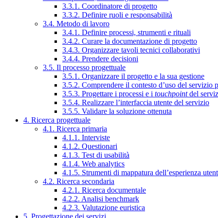
3.3.1. Coordinatore di progetto
3.3.2. Definire ruoli e responsabilità
3.4. Metodo di lavoro
3.4.1. Definire processi, strumenti e rituali
3.4.2. Curare la documentazione di progetto
3.4.3. Organizzare tavoli tecnici collaborativi
3.4.4. Prendere decisioni
3.5. Il processo progettuale
3.5.1. Organizzare il progetto e la sua gestione
3.5.2. Comprendere il contesto d’uso del servizio 
3.5.3. Progettare i processi e i
touchpoint
del servi
3.5.4. Realizzare l’interfaccia utente del servizio
3.5.5. Validare la soluzione ottenuta
4. Ricerca progettuale
4.1. Ricerca primaria
4.1.1. Interviste
4.1.2. Questionari
4.1.3. Test di usabilità
4.1.4. Web analytics
4.1.5. Strumenti di mappatura dell’esperienza uten
4.2. Ricerca secondaria
4.2.1. Ricerca documentale
4.2.2. Analisi benchmark
4.2.3. Valutazione euristica
5. Progettazione dei servizi