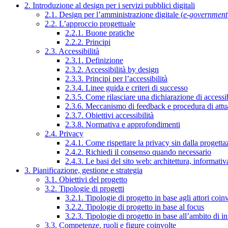
2. Introduzione al design per i servizi pubblici digitali
2.1. Design per l’amministrazione digitale (
e-government
2.2. L’approccio progettuale
2.2.1. Buone pratiche
2.2.2. Principi
2.3. Accessibilità
2.3.1. Definizione
2.3.2. Accessibilità by design
2.3.3. Principi per l’accessibilità
2.3.4. Linee guida e criteri di successo
2.3.5. Come rilasciare una dichiarazione di accessib
2.3.6. Meccanismo di feedback e procedura di attu
2.3.7. Obiettivi accessibilità
2.3.8. Normativa e approfondimenti
2.4. Privacy
2.4.1. Come rispettare la privacy sin dalla progettaz
2.4.2. Richiedi il consenso quando necessario
2.4.3. Le basi del sito web: architettura, informati
3. Pianificazione, gestione e strategia
3.1. Obiettivi del progetto
3.2. Tipologie di progetti
3.2.1. Tipologie di progetto in base agli attori coinv
3.2.2. Tipologie di progetto in base al focus
3.2.3. Tipologie di progetto in base all’ambito di i
3.3. Competenze, ruoli e figure coinvolte