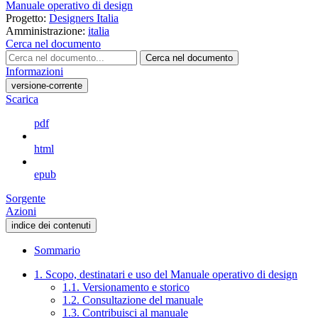
Manuale operativo di design
Progetto:
Designers Italia
Amministrazione:
italia
Cerca nel documento
Cerca nel documento
Informazioni
versione-corrente
Scarica
pdf
html
epub
Sorgente
Azioni
indice dei contenuti
Sommario
1. Scopo, destinatari e uso del Manuale operativo di design
1.1. Versionamento e storico
1.2. Consultazione del manuale
1.3. Contribuisci al manuale