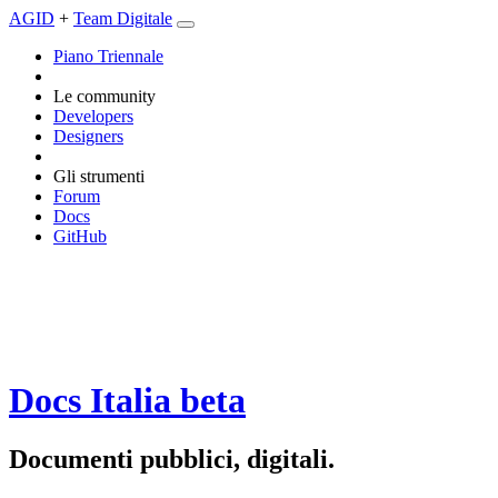
AGID
+
Team Digitale
Piano Triennale
Le community
Developers
Designers
Gli strumenti
Forum
Docs
GitHub
Docs Italia
beta
Documenti pubblici, digitali.