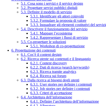
5.1. Cosa sono i servizi e il service design
5.2. Progettare servizi pubblici digitali
5.3. Definire il modello di servizio
5.3.1. Identificare gli attori coinvolti
5.3.2. Formulare la proposta di valore
5.3.3. Inquadrare gli elementi costitutivi del serviz
5.4. Descrivere il funzionamento del servizio
5.4.1. Mappare l’ecosistema
5.4.2. Rappresentare i flussi di servizio
5.5. Co-progettare le soluzioni
5.5.1. Workshop di co-progettazione
6. Progettazione dei contenuti
6.1. Cos’è il content design
6.2. Ricerca utente sui contenuti e il linguaggio
6.2.1. Content discovery
6.2.2. Dati di ricerca (search keywords)
6.2.3. Ricerca tramite analytics
6.2.4. Ricerca sui forum
6.3. Dalla ricerca ai bisogni degli utenti
6.3.1. User stories per definire i contenuti
6.3.2. Job stories per definire i contenuti
6.3.3. Criteri di accettazione
6.4. Architettura dell’informazione
6.4.1. Definire l’architettura dell’informazione
6.4.2. Alberatura