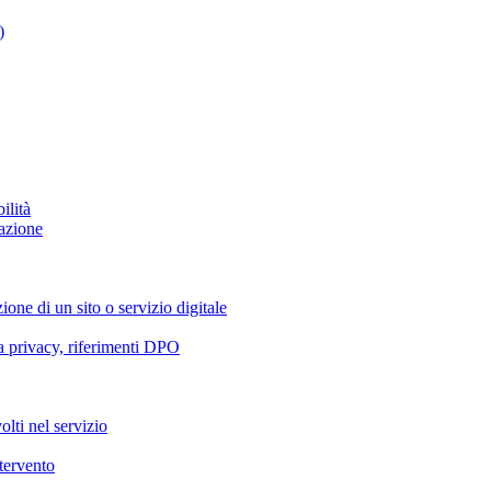
)
ilità
azione
ione di un sito o servizio digitale
va privacy, riferimenti DPO
olti nel servizio
ntervento