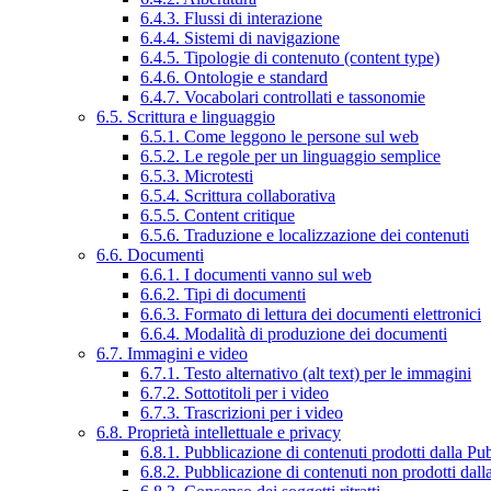
6.4.3. Flussi di interazione
6.4.4. Sistemi di navigazione
6.4.5. Tipologie di contenuto (content type)
6.4.6. Ontologie e standard
6.4.7. Vocabolari controllati e tassonomie
6.5. Scrittura e linguaggio
6.5.1. Come leggono le persone sul web
6.5.2. Le regole per un linguaggio semplice
6.5.3. Microtesti
6.5.4. Scrittura collaborativa
6.5.5. Content critique
6.5.6. Traduzione e localizzazione dei contenuti
6.6. Documenti
6.6.1. I documenti vanno sul web
6.6.2. Tipi di documenti
6.6.3. Formato di lettura dei documenti elettronici
6.6.4. Modalità di produzione dei documenti
6.7. Immagini e video
6.7.1. Testo alternativo (alt text) per le immagini
6.7.2. Sottotitoli per i video
6.7.3. Trascrizioni per i video
6.8. Proprietà intellettuale e privacy
6.8.1. Pubblicazione di contenuti prodotti dalla P
6.8.2. Pubblicazione di contenuti non prodotti dal