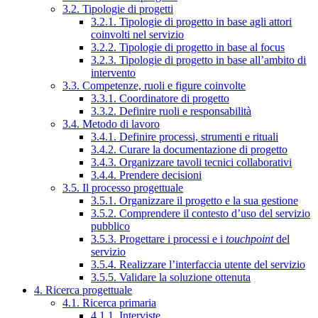
3.2. Tipologie di progetti
3.2.1. Tipologie di progetto in base agli attori
coinvolti nel servizio
3.2.2. Tipologie di progetto in base al focus
3.2.3. Tipologie di progetto in base all’ambito di
intervento
3.3. Competenze, ruoli e figure coinvolte
3.3.1. Coordinatore di progetto
3.3.2. Definire ruoli e responsabilità
3.4. Metodo di lavoro
3.4.1. Definire processi, strumenti e rituali
3.4.2. Curare la documentazione di progetto
3.4.3. Organizzare tavoli tecnici collaborativi
3.4.4. Prendere decisioni
3.5. Il processo progettuale
3.5.1. Organizzare il progetto e la sua gestione
3.5.2. Comprendere il contesto d’uso del servizio
pubblico
3.5.3. Progettare i processi e i
touchpoint
del
servizio
3.5.4. Realizzare l’interfaccia utente del servizio
3.5.5. Validare la soluzione ottenuta
4. Ricerca progettuale
4.1. Ricerca primaria
4.1.1. Interviste