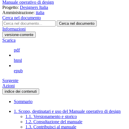
Manuale operativo di design
Progetto:
Designers Italia
Amministrazione:
italia
Cerca nel documento
Cerca nel documento
Informazioni
versione-corrente
Scarica
pdf
html
epub
Sorgente
Azioni
indice dei contenuti
Sommario
1. Scopo, destinatari e uso del Manuale operativo di design
1.1. Versionamento e storico
1.2. Consultazione del manuale
1.3. Contribuisci al manuale