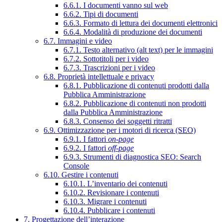
6.6.1. I documenti vanno sul web
6.6.2. Tipi di documenti
6.6.3. Formato di lettura dei documenti elettronici
6.6.4. Modalità di produzione dei documenti
6.7. Immagini e video
6.7.1. Testo alternativo (alt text) per le immagini
6.7.2. Sottotitoli per i video
6.7.3. Trascrizioni per i video
6.8. Proprietà intellettuale e privacy
6.8.1. Pubblicazione di contenuti prodotti dalla
Pubblica Amministrazione
6.8.2. Pubblicazione di contenuti non prodotti
dalla Pubblica Amministrazione
6.8.3. Consenso dei soggetti ritratti
6.9. Ottimizzazione per i motori di ricerca (SEO)
6.9.1. I fattori
on-page
6.9.2. I fattori
off-page
6.9.3. Strumenti di diagnostica SEO: Search
Console
6.10. Gestire i contenuti
6.10.1. L’inventario dei contenuti
6.10.2. Revisionare i contenuti
6.10.3. Migrare i contenuti
6.10.4. Pubblicare i contenuti
7. Progettazione dell’interazione