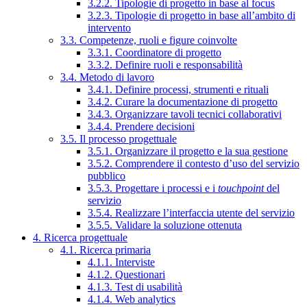
3.2.2. Tipologie di progetto in base al focus
3.2.3. Tipologie di progetto in base all’ambito di
intervento
3.3. Competenze, ruoli e figure coinvolte
3.3.1. Coordinatore di progetto
3.3.2. Definire ruoli e responsabilità
3.4. Metodo di lavoro
3.4.1. Definire processi, strumenti e rituali
3.4.2. Curare la documentazione di progetto
3.4.3. Organizzare tavoli tecnici collaborativi
3.4.4. Prendere decisioni
3.5. Il processo progettuale
3.5.1. Organizzare il progetto e la sua gestione
3.5.2. Comprendere il contesto d’uso del servizio
pubblico
3.5.3. Progettare i processi e i
touchpoint
del
servizio
3.5.4. Realizzare l’interfaccia utente del servizio
3.5.5. Validare la soluzione ottenuta
4. Ricerca progettuale
4.1. Ricerca primaria
4.1.1. Interviste
4.1.2. Questionari
4.1.3. Test di usabilità
4.1.4. Web analytics