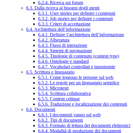
6.2.4. Ricerca sui forum
6.3. Dalla ricerca ai bisogni degli utenti
6.3.1. User stories per definire i contenuti
6.3.2. Job stories per definire i contenuti
6.3.3. Criteri di accettazione
6.4. Architettura dell’informazione
6.4.1. Definire l’architettura dell’informazione
6.4.2. Alberatura
6.4.3. Flussi di interazione
6.4.4. Sistemi di navigazione
6.4.5. Tipologie di contenuto (content type)
6.4.6. Ontologie e standard
6.4.7. Vocabolari controllati e tassonomie
6.5. Scrittura e linguaggio
6.5.1. Come leggono le persone sul web
6.5.2. Le regole per un linguaggio semplice
6.5.3. Microtesti
6.5.4. Scrittura collaborativa
6.5.5. Content critique
6.5.6. Traduzione e localizzazione dei contenuti
6.6. Documenti
6.6.1. I documenti vanno sul web
6.6.2. Tipi di documenti
6.6.3. Formato di lettura dei documenti elettronici
6.6.4. Modalità di produzione dei documenti