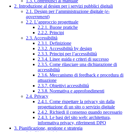
1.3. Contribuisci al manuale
2. Introduzione al design per i servizi pubblici digitali
2.1. Design per l’amministrazione digitale (
e-
government
)
2.2. L’approccio progettuale
2.2.1. Buone pratiche
2.2.2. Principi
2.3. Accessibilità
2.3.1. Definizione
2.3.2. Accessibilità by design
2.3.3. Principi per l’accessibilità
2.3.4. Linee guida e criteri di successo
2.3.5. Come rilasciare una dichiarazione di
accessibilità
2.3.6. Meccanismo di feedback e procedura di
attuazione
2.3.7. Obiettivi accessibilità
2.3.8. Normativa e approfondimenti
2.4. Privacy
2.4.1. Come rispettare la privacy sin dalla
progettazione di un sito o servizio digitale
2.4.2. Richiedi il consenso quando necessario
2.4.3. Le basi del sito web: architettura,
informativa privacy, riferimenti DPO
3. Pianificazione, gestione e strategia