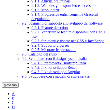
9.1.1. Attività preliminari
9.1.2. Web design responsivo e accessibile
9.1.3. Mobile first
9.1.4. Progressive enhancement e Graceful
degradation
9.2. Strumenti di supporto allo sviluppo del software
9.2.1. Feature detection
9.2.2. Verificare le feature disponibili con Can I
use
9.2.3. Strumenti e risorse per CSS e JavaScript
9.2.4. Supporto browser
9.2.5. Misurare le prestazioni
9.3. Catalogo del riuso
9.4. Sviluppare con il design system .italia
9.4.1. Il framework Bootstrap Italia
9.4.2. Il kit di sviluppo React
9.4.3. Il kit di sviluppo Angular
9.5. Sviluppare con i modelli di sito e servizi
glossario
A
B
C
D