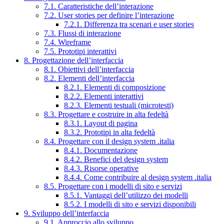
7.1. Caratteristiche dell’interazione
7.2. User stories per definire l’interazione
7.2.1. Differenza tra scenari e user stories
7.3. Flussi di interazione
7.4. Wireframe
7.5. Prototipi interattivi
8. Progettazione dell’interfaccia
8.1. Obiettivi dell’interfaccia
8.2. Elementi dell’interfaccia
8.2.1. Elementi di composizione
8.2.2. Elementi interattivi
8.2.3. Elementi testuali (microtesti)
8.3. Progettare e costruire in alta fedeltà
8.3.1. Layout di pagina
8.3.2. Prototipi in alta fedeltà
8.4. Progettare con il design system .italia
8.4.1. Documentazione
8.4.2. Benefici del design system
8.4.3. Risorse operative
8.4.4. Come contribuire al design system .italia
8.5. Progettare con i modelli di sito e servizi
8.5.1. Vantaggi dell’utilizzo dei modelli
8.5.2. I modelli di sito e servizi disponibili
9. Sviluppo dell’interfaccia
9.1. Approccio allo sviluppo