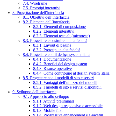
7.4. Wireframe
7.5. Prototipi interattivi
8. Progettazione dell’interfaccia
8.1. Obiettivi dell’interfaccia
8.2. Elementi dell’interfaccia
8.2.1. Elementi di composizione
8.2.2. Elementi interattivi
8.2.3. Elementi testuali (microtesti)
8.3. Progettare e costruire in alta fedeltà
8.3.1. Layout di pagina
8.3.2. Prototipi in alta fedeltà
8.4. Progettare con il design system .italia
8.4.1. Documentazione
8.4.2. Benefici del design system
8.4.3. Risorse operative
8.4.4. Come contribuire al design system .italia
8.5. Progettare con i modelli di sito e servizi
8.5.1. Vantaggi dell’utilizzo dei modelli
8.5.2. I modelli di sito e servizi disponibili
9. Sviluppo dell’interfaccia
9.1. Approccio allo sviluppo
9.1.1. Attività preliminari
9.1.2. Web design responsivo e accessibile
9.1.3. Mobile first
9.1.4. Progressive enhancement e Graceful