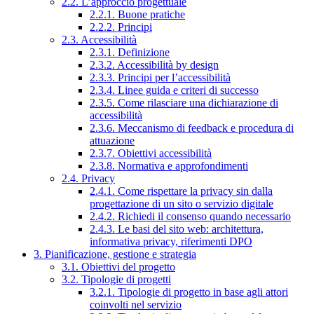
2.2. L’approccio progettuale
2.2.1. Buone pratiche
2.2.2. Principi
2.3. Accessibilità
2.3.1. Definizione
2.3.2. Accessibilità by design
2.3.3. Principi per l’accessibilità
2.3.4. Linee guida e criteri di successo
2.3.5. Come rilasciare una dichiarazione di
accessibilità
2.3.6. Meccanismo di feedback e procedura di
attuazione
2.3.7. Obiettivi accessibilità
2.3.8. Normativa e approfondimenti
2.4. Privacy
2.4.1. Come rispettare la privacy sin dalla
progettazione di un sito o servizio digitale
2.4.2. Richiedi il consenso quando necessario
2.4.3. Le basi del sito web: architettura,
informativa privacy, riferimenti DPO
3. Pianificazione, gestione e strategia
3.1. Obiettivi del progetto
3.2. Tipologie di progetti
3.2.1. Tipologie di progetto in base agli attori
coinvolti nel servizio