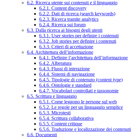
6.2. Ricerca utente sui contenuti e il linguaggio
6.2.1. Content discovery
6.2.2. Dati di ricerca (search keywords)
6.2.3. Ricerca tramite analytics
6.2.4. Ricerca sui forum
6.3. Dalla ricerca ai bisogni degli utenti
6.3.1. User stories per definire i contenuti
6.3.2. Job stories per definire i contenuti
6.3.3. Criteri di accettazione
6.4. Architettura dell’informazione
6.4.1. Definire l’architettura dell’informazione
6.4.2. Alberatura
6.4.3. Flussi di interazione
6.4.4. Sistemi di navigazione
6.4.5. Tipologie di contenuto (content type)
6.4.6. Ontologie e standard
6.4.7. Vocabolari controllati e tassonomie
6.5. Scrittura e linguaggio
6.5.1. Come leggono le persone sul web
6.5.2. Le regole per un linguaggio semplice
6.5.3. Microtesti
6.5.4. Scrittura collaborativa
6.5.5. Content critique
6.5.6. Traduzione e localizzazione dei contenuti
6.6. Documenti