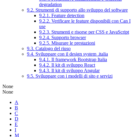
degradation
9.2. Strumenti di supporto allo sviluppo del software
9.2.1. Feature detection
9.2.2. Verificare le feature disponibili con Can I
use
9.2.3. Strumenti e risorse per CSS e JavaScript
9.2.4. Supporto browser
9.2.5. Misurare le prestazioni
9.3. Catalogo del riuso
9.4. Sviluppare con il design system .italia
9.4.1. Il framework Bootstrap Italia
9.4.2. Il kit di sviluppo React
9.4.3. Il kit di sviluppo Angular
9.5. Sviluppare con i modelli di sito e servizi
None
None
A
B
C
D
E
I
M