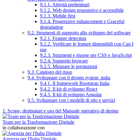
9.1.1. Attività preliminari
9.1.2. Web design responsivo e accessibile
9.1.3. Mobile first
9.1.4. Progressive enhancement e Graceful
degradation
9.2. Strumenti di supporto allo sviluppo del software
9.2.1. Feature detection
9.2.2. Verificare le feature disponibili con Can I
use
9.2.3. Strumenti e risorse per CSS e JavaScript
9.2.4. Supporto browser
9.2.5. Misurare le prestazioni
9.3. Catalogo del riuso
9.4. Sviluppare con il design system .italia
9.4.1. Il framework Bootstrap Italia
9.4.2. Il kit di sviluppo React
9.4.3. Il kit di sviluppo Angular
9.5. Sviluppare con i modelli di sito e servizi
1. Scopo, destinatari e uso del Manuale operativo di design
Team per la Trasformazione Digitale
in collaborazione con
Agenzia per l'Italia Digitale