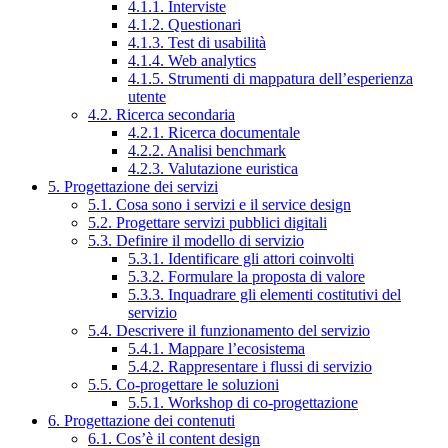
4.1.1. Interviste
4.1.2. Questionari
4.1.3. Test di usabilità
4.1.4. Web analytics
4.1.5. Strumenti di mappatura dell’esperienza
utente
4.2. Ricerca secondaria
4.2.1. Ricerca documentale
4.2.2. Analisi benchmark
4.2.3. Valutazione euristica
5. Progettazione dei servizi
5.1. Cosa sono i servizi e il service design
5.2. Progettare servizi pubblici digitali
5.3. Definire il modello di servizio
5.3.1. Identificare gli attori coinvolti
5.3.2. Formulare la proposta di valore
5.3.3. Inquadrare gli elementi costitutivi del
servizio
5.4. Descrivere il funzionamento del servizio
5.4.1. Mappare l’ecosistema
5.4.2. Rappresentare i flussi di servizio
5.5. Co-progettare le soluzioni
5.5.1. Workshop di co-progettazione
6. Progettazione dei contenuti
6.1. Cos’è il content design