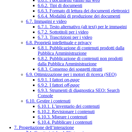
6.6.1. I documenti vanno sul web
6.6.2. Tipi di documenti
6.6.3. Formato di lettura dei documenti elettronici
6.6.4. Modalità di produzione dei documenti
6.7. Immagini e video
6.7.1. Testo alternativo (alt text) per le immagini
6.7.2. Sottotitoli per i video
6.7.3. Trascrizioni per i video
6.8. Proprietà intellettuale e privacy
6.8.1. Pubblicazione di contenuti prodotti dalla
Pubblica Amministrazione
6.8.2. Pubblicazione di contenuti non prodotti
dalla Pubblica Amministrazione
6.8.3. Consenso dei soggetti ritratti
6.9. Ottimizzazione per i motori di ricerca (SEO)
6.9.1. I fattori
on-page
6.9.2. I fattori
off-page
6.9.3. Strumenti di diagnostica SEO: Search
Console
6.10. Gestire i contenuti
6.10.1. L’inventario dei contenuti
6.10.2. Revisionare i contenuti
6.10.3. Migrare i contenuti
6.10.4. Pubblicare i contenuti
7. Progettazione dell’interazione