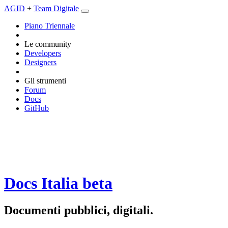
AGID
+
Team Digitale
Piano Triennale
Le community
Developers
Designers
Gli strumenti
Forum
Docs
GitHub
Docs Italia
beta
Documenti pubblici, digitali.