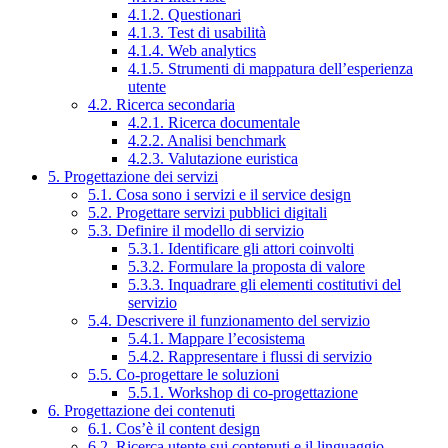
4.1.2. Questionari
4.1.3. Test di usabilità
4.1.4. Web analytics
4.1.5. Strumenti di mappatura dell’esperienza
utente
4.2. Ricerca secondaria
4.2.1. Ricerca documentale
4.2.2. Analisi benchmark
4.2.3. Valutazione euristica
5. Progettazione dei servizi
5.1. Cosa sono i servizi e il service design
5.2. Progettare servizi pubblici digitali
5.3. Definire il modello di servizio
5.3.1. Identificare gli attori coinvolti
5.3.2. Formulare la proposta di valore
5.3.3. Inquadrare gli elementi costitutivi del
servizio
5.4. Descrivere il funzionamento del servizio
5.4.1. Mappare l’ecosistema
5.4.2. Rappresentare i flussi di servizio
5.5. Co-progettare le soluzioni
5.5.1. Workshop di co-progettazione
6. Progettazione dei contenuti
6.1. Cos’è il content design
6.2. Ricerca utente sui contenuti e il linguaggio