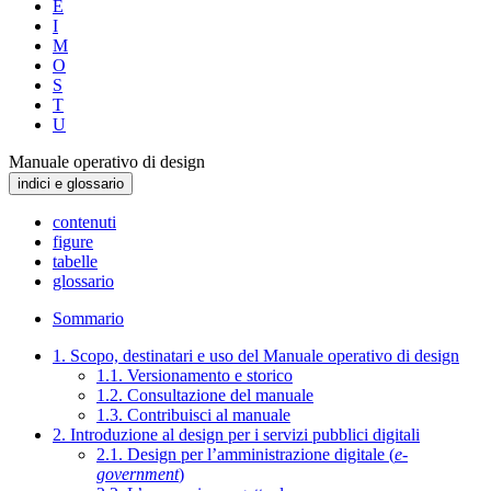
E
I
M
O
S
T
U
Manuale operativo di design
indici e glossario
contenuti
figure
tabelle
glossario
Sommario
1. Scopo, destinatari e uso del Manuale operativo di design
1.1. Versionamento e storico
1.2. Consultazione del manuale
1.3. Contribuisci al manuale
2. Introduzione al design per i servizi pubblici digitali
2.1. Design per l’amministrazione digitale (
e-
government
)