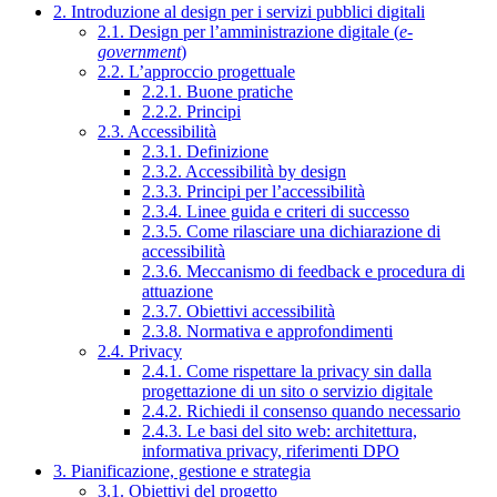
2. Introduzione al design per i servizi pubblici digitali
2.1. Design per l’amministrazione digitale (
e-
government
)
2.2. L’approccio progettuale
2.2.1. Buone pratiche
2.2.2. Principi
2.3. Accessibilità
2.3.1. Definizione
2.3.2. Accessibilità by design
2.3.3. Principi per l’accessibilità
2.3.4. Linee guida e criteri di successo
2.3.5. Come rilasciare una dichiarazione di
accessibilità
2.3.6. Meccanismo di feedback e procedura di
attuazione
2.3.7. Obiettivi accessibilità
2.3.8. Normativa e approfondimenti
2.4. Privacy
2.4.1. Come rispettare la privacy sin dalla
progettazione di un sito o servizio digitale
2.4.2. Richiedi il consenso quando necessario
2.4.3. Le basi del sito web: architettura,
informativa privacy, riferimenti DPO
3. Pianificazione, gestione e strategia
3.1. Obiettivi del progetto