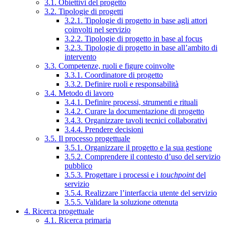
3.1. Obiettivi del progetto
3.2. Tipologie di progetti
3.2.1. Tipologie di progetto in base agli attori
coinvolti nel servizio
3.2.2. Tipologie di progetto in base al focus
3.2.3. Tipologie di progetto in base all’ambito di
intervento
3.3. Competenze, ruoli e figure coinvolte
3.3.1. Coordinatore di progetto
3.3.2. Definire ruoli e responsabilità
3.4. Metodo di lavoro
3.4.1. Definire processi, strumenti e rituali
3.4.2. Curare la documentazione di progetto
3.4.3. Organizzare tavoli tecnici collaborativi
3.4.4. Prendere decisioni
3.5. Il processo progettuale
3.5.1. Organizzare il progetto e la sua gestione
3.5.2. Comprendere il contesto d’uso del servizio
pubblico
3.5.3. Progettare i processi e i
touchpoint
del
servizio
3.5.4. Realizzare l’interfaccia utente del servizio
3.5.5. Validare la soluzione ottenuta
4. Ricerca progettuale
4.1. Ricerca primaria