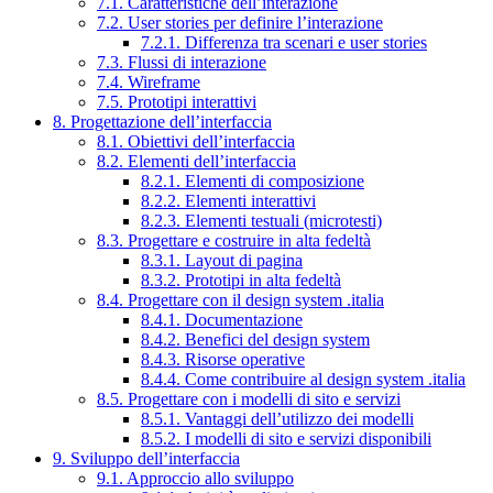
7.1. Caratteristiche dell’interazione
7.2. User stories per definire l’interazione
7.2.1. Differenza tra scenari e user stories
7.3. Flussi di interazione
7.4. Wireframe
7.5. Prototipi interattivi
8. Progettazione dell’interfaccia
8.1. Obiettivi dell’interfaccia
8.2. Elementi dell’interfaccia
8.2.1. Elementi di composizione
8.2.2. Elementi interattivi
8.2.3. Elementi testuali (microtesti)
8.3. Progettare e costruire in alta fedeltà
8.3.1. Layout di pagina
8.3.2. Prototipi in alta fedeltà
8.4. Progettare con il design system .italia
8.4.1. Documentazione
8.4.2. Benefici del design system
8.4.3. Risorse operative
8.4.4. Come contribuire al design system .italia
8.5. Progettare con i modelli di sito e servizi
8.5.1. Vantaggi dell’utilizzo dei modelli
8.5.2. I modelli di sito e servizi disponibili
9. Sviluppo dell’interfaccia
9.1. Approccio allo sviluppo