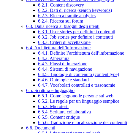
6.2.1. Content discovery
6.2.2. Dati di ricerca (search keywords)
6.2.3. Ricerca tramite analytics
6.2.4. Ricerca sui forum
6.3. Dalla ricerca ai bisogni degli utenti
6.3.1. User stories per definire i contenuti
6.3.2. Job stories per definire i contenuti
6.3.3. Criteri di accettazione
6.4. Architettura dell’informazione
6.4.1. Definire l’architettura dell’informazione
6.4.2. Alberatura
6.4.3. Flussi di interazione
6.4.4. Sistemi di navigazione
6.4.5. Tipologie di contenuto (content type)
6.4.6. Ontologie e standard
6.4.7. Vocabolari controllati e tassonomie
6.5. Scrittura e linguaggio
6.5.1. Come leggono le persone sul web
6.5.2. Le regole per un linguaggio semplice
6.5.3. Microtesti
6.5.4. Scrittura collaborativa
6.5.5. Content critique
6.5.6. Traduzione e localizzazione dei contenuti
6.6. Documenti