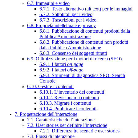
6.7. Immagini e video
6.7.1. Testo alternativo (alt text) per le immagini
6.7.2. Sottotitoli per i video
6.7.3. Trascrizioni per i video
6.8. Proprietà intellettuale e privacy
6.8.1. Pubblicazione di contenuti prodotti dalla
Pubblica Amministrazione
6.8.2. Pubblicazione di contenuti non prodotti
dalla Pubblica Amministrazione
6.8.3. Consenso dei soggetti ritratti
6.9. Ottimizzazione per i motori di ricerca (SEO)
6.9.1. I fattori
on-page
6.9.2. I fattori
off-page
6.9.3. Strumenti di diagnostica SEO: Search
Console
6.10. Gestire i contenuti
6.10.1. L’inventario dei contenuti
6.10.2. Revisionare i contenuti
6.10.3. Migrare i contenuti
6.10.4. Pubblicare i contenuti
7. Progettazione dell’interazione
7.1. Caratteristiche dell’interazione
7.2. User stories per definire l’interazione
7.2.1. Differenza tra scenari e user stories
7.3. Flussi di interazione