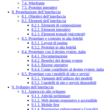
7.4. Wireframe
7.5. Prototipi interattivi
8. Progettazione dell’interfaccia
8.1. Obiettivi dell’interfaccia
8.2. Elementi dell’interfaccia
8.2.1. Elementi di composizione
8.2.2. Elementi interattivi
8.2.3. Elementi testuali (microtesti)
8.3. Progettare e costruire in alta fedeltà
8.3.1. Layout di pagina
8.3.2. Prototipi in alta fedeltà
8.4. Progettare con il design system .italia
8.4.1. Documentazione
8.4.2. Benefici del design system
8.4.3. Risorse operative
8.4.4. Come contribuire al design system .italia
8.5. Progettare con i modelli di sito e servizi
8.5.1. Vantaggi dell’utilizzo dei modelli
8.5.2. I modelli di sito e servizi disponibili
9. Sviluppo dell’interfaccia
9.1. Approccio allo sviluppo
9.1.1. Attività preliminari
9.1.2. Web design responsivo e accessibile
9.1.3. Mobile first
9.1.4. Progressive enhancement e Graceful