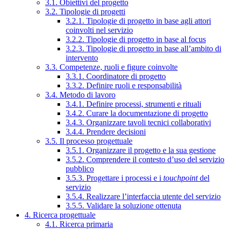
3.1. Obiettivi del progetto
3.2. Tipologie di progetti
3.2.1. Tipologie di progetto in base agli attori
coinvolti nel servizio
3.2.2. Tipologie di progetto in base al focus
3.2.3. Tipologie di progetto in base all’ambito di
intervento
3.3. Competenze, ruoli e figure coinvolte
3.3.1. Coordinatore di progetto
3.3.2. Definire ruoli e responsabilità
3.4. Metodo di lavoro
3.4.1. Definire processi, strumenti e rituali
3.4.2. Curare la documentazione di progetto
3.4.3. Organizzare tavoli tecnici collaborativi
3.4.4. Prendere decisioni
3.5. Il processo progettuale
3.5.1. Organizzare il progetto e la sua gestione
3.5.2. Comprendere il contesto d’uso del servizio
pubblico
3.5.3. Progettare i processi e i
touchpoint
del
servizio
3.5.4. Realizzare l’interfaccia utente del servizio
3.5.5. Validare la soluzione ottenuta
4. Ricerca progettuale
4.1. Ricerca primaria