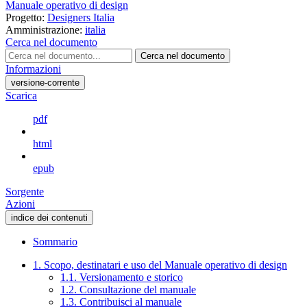
Manuale operativo di design
Progetto:
Designers Italia
Amministrazione:
italia
Cerca nel documento
Cerca nel documento
Informazioni
versione-corrente
Scarica
pdf
html
epub
Sorgente
Azioni
indice dei contenuti
Sommario
1. Scopo, destinatari e uso del Manuale operativo di design
1.1. Versionamento e storico
1.2. Consultazione del manuale
1.3. Contribuisci al manuale