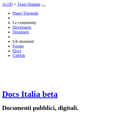
AGID
+
Team Digitale
Piano Triennale
Le community
Developers
Designers
Gli strumenti
Forum
Docs
GitHub
Docs Italia
beta
Documenti pubblici, digitali.