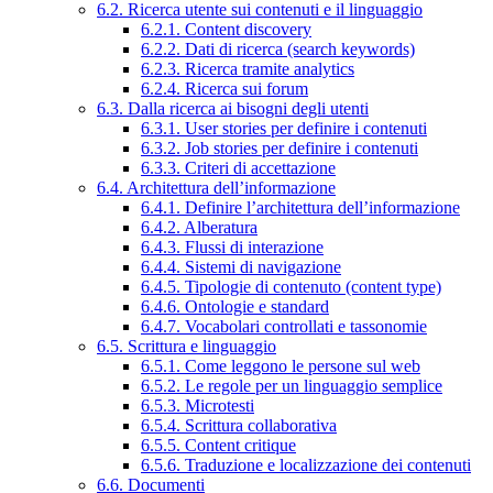
6.2. Ricerca utente sui contenuti e il linguaggio
6.2.1. Content discovery
6.2.2. Dati di ricerca (search keywords)
6.2.3. Ricerca tramite analytics
6.2.4. Ricerca sui forum
6.3. Dalla ricerca ai bisogni degli utenti
6.3.1. User stories per definire i contenuti
6.3.2. Job stories per definire i contenuti
6.3.3. Criteri di accettazione
6.4. Architettura dell’informazione
6.4.1. Definire l’architettura dell’informazione
6.4.2. Alberatura
6.4.3. Flussi di interazione
6.4.4. Sistemi di navigazione
6.4.5. Tipologie di contenuto (content type)
6.4.6. Ontologie e standard
6.4.7. Vocabolari controllati e tassonomie
6.5. Scrittura e linguaggio
6.5.1. Come leggono le persone sul web
6.5.2. Le regole per un linguaggio semplice
6.5.3. Microtesti
6.5.4. Scrittura collaborativa
6.5.5. Content critique
6.5.6. Traduzione e localizzazione dei contenuti
6.6. Documenti