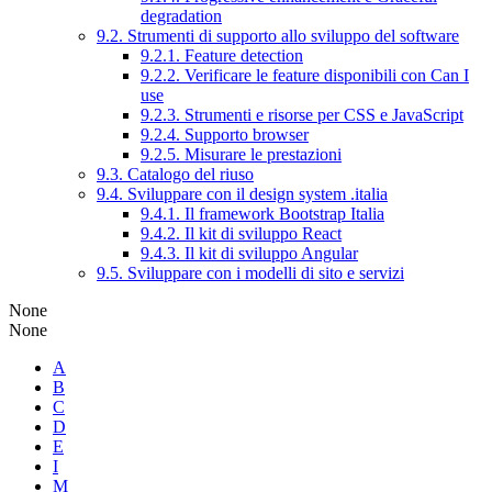
degradation
9.2. Strumenti di supporto allo sviluppo del software
9.2.1. Feature detection
9.2.2. Verificare le feature disponibili con Can I
use
9.2.3. Strumenti e risorse per CSS e JavaScript
9.2.4. Supporto browser
9.2.5. Misurare le prestazioni
9.3. Catalogo del riuso
9.4. Sviluppare con il design system .italia
9.4.1. Il framework Bootstrap Italia
9.4.2. Il kit di sviluppo React
9.4.3. Il kit di sviluppo Angular
9.5. Sviluppare con i modelli di sito e servizi
None
None
A
B
C
D
E
I
M