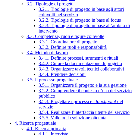
3.2. Tipologie di progetti
3.2.1. Tipologie di progetto in base agli attori
coinvolti nel servizio
3.2.2. Tipologie di progetto in base al focus
3.2.3. Tipologie di progetto in base all’ambito di
intervento
3.3. Competenze, ruoli e figure coinvolte
3.3.1. Coordinatore di progetto
3.3.2. Definire ruoli e responsabilità
3.4. Metodo di lavoro
3.4.1. Definire processi, strumenti e rituali
3.4.2. Curare la documentazione di progetto
3.4.3. Organizzare tavoli tecnici collaborativi
3.4.4. Prendere decisioni
3.5. Il processo progettuale
3.5.1. Organizzare il progetto e la sua gestione
3.5.2. Comprendere il contesto d’uso del servizio
pubblico
3.5.3. Progettare i processi e i
touchpoint
del
servizio
3.5.4. Realizzare l’interfaccia utente del servizio
3.5.5. Validare la soluzione ottenuta
4. Ricerca progettuale
4.1. Ricerca primaria
4.1.1. Interviste