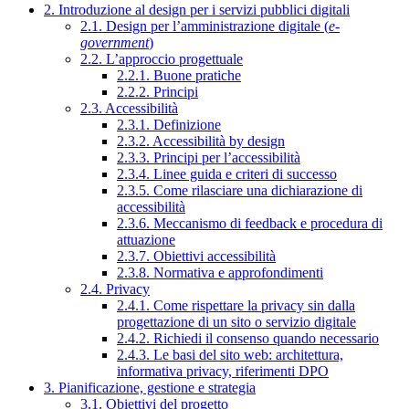
2. Introduzione al design per i servizi pubblici digitali
2.1. Design per l’amministrazione digitale (
e-
government
)
2.2. L’approccio progettuale
2.2.1. Buone pratiche
2.2.2. Principi
2.3. Accessibilità
2.3.1. Definizione
2.3.2. Accessibilità by design
2.3.3. Principi per l’accessibilità
2.3.4. Linee guida e criteri di successo
2.3.5. Come rilasciare una dichiarazione di
accessibilità
2.3.6. Meccanismo di feedback e procedura di
attuazione
2.3.7. Obiettivi accessibilità
2.3.8. Normativa e approfondimenti
2.4. Privacy
2.4.1. Come rispettare la privacy sin dalla
progettazione di un sito o servizio digitale
2.4.2. Richiedi il consenso quando necessario
2.4.3. Le basi del sito web: architettura,
informativa privacy, riferimenti DPO
3. Pianificazione, gestione e strategia
3.1. Obiettivi del progetto