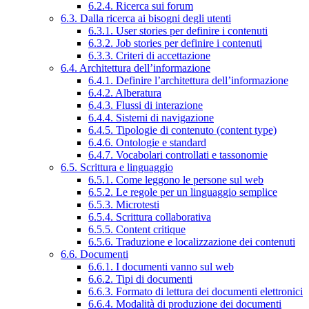
6.2.4. Ricerca sui forum
6.3. Dalla ricerca ai bisogni degli utenti
6.3.1. User stories per definire i contenuti
6.3.2. Job stories per definire i contenuti
6.3.3. Criteri di accettazione
6.4. Architettura dell’informazione
6.4.1. Definire l’architettura dell’informazione
6.4.2. Alberatura
6.4.3. Flussi di interazione
6.4.4. Sistemi di navigazione
6.4.5. Tipologie di contenuto (content type)
6.4.6. Ontologie e standard
6.4.7. Vocabolari controllati e tassonomie
6.5. Scrittura e linguaggio
6.5.1. Come leggono le persone sul web
6.5.2. Le regole per un linguaggio semplice
6.5.3. Microtesti
6.5.4. Scrittura collaborativa
6.5.5. Content critique
6.5.6. Traduzione e localizzazione dei contenuti
6.6. Documenti
6.6.1. I documenti vanno sul web
6.6.2. Tipi di documenti
6.6.3. Formato di lettura dei documenti elettronici
6.6.4. Modalità di produzione dei documenti