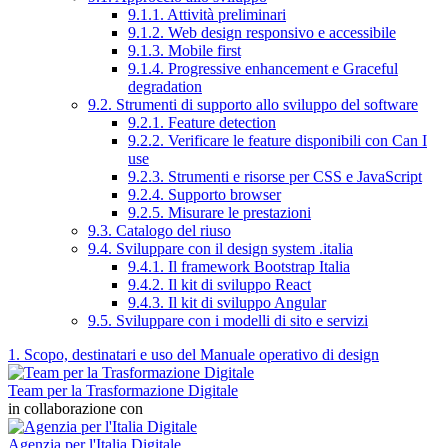
9.1.1. Attività preliminari
9.1.2. Web design responsivo e accessibile
9.1.3. Mobile first
9.1.4. Progressive enhancement e Graceful
degradation
9.2. Strumenti di supporto allo sviluppo del software
9.2.1. Feature detection
9.2.2. Verificare le feature disponibili con Can I
use
9.2.3. Strumenti e risorse per CSS e JavaScript
9.2.4. Supporto browser
9.2.5. Misurare le prestazioni
9.3. Catalogo del riuso
9.4. Sviluppare con il design system .italia
9.4.1. Il framework Bootstrap Italia
9.4.2. Il kit di sviluppo React
9.4.3. Il kit di sviluppo Angular
9.5. Sviluppare con i modelli di sito e servizi
1. Scopo, destinatari e uso del Manuale operativo di design
Team per la Trasformazione Digitale
in collaborazione con
Agenzia per l'Italia Digitale