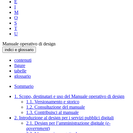
E
I
M
O
S
T
U
Manuale operativo di design
indici e glossario
contenuti
figure
tabelle
glossario
Sommario
1. Scopo, destinatari e uso del Manuale operativo di design
1.1. Versionamento e storico
1.2. Consultazione del manuale
1.3. Contribuisci al manuale
2. Introduzione al design per i servizi pubblici digitali
2.1. Design per l’amministrazione digitale (
e-
government
)