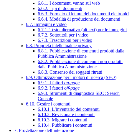
6.6.1. I documenti vanno sul web
6.6.2. Tipi di documenti
6.6.3. Formato di lettura dei documenti elettronici
6.6.4. Modalità di produzione dei documenti
6.7. Immagini e video
6.7.1. Testo alternativo (alt text) per le immagini
6.7.2. Sottotitoli per i video
6.7.3. Trascrizioni per i video
6.8. Proprietà intellettuale e privacy
6.8.1. Pubblicazione di contenuti prodotti dalla
Pubblica Amministrazione
6.8.2. Pubblicazione di contenuti non prodotti
dalla Pubblica Amministrazione
6.8.3. Consenso dei soggetti ritratti
6.9. Ottimizzazione per i motori di ricerca (SEO)
6.9.1. I fattori
on-page
6.9.2. I fattori
off-page
6.9.3. Strumenti di diagnostica SEO: Search
Console
6.10. Gestire i contenuti
6.10.1. L’inventario dei contenuti
6.10.2. Revisionare i contenuti
6.10.3. Migrare i contenuti
6.10.4. Pubblicare i contenuti
7. Progettazione dell’interazione