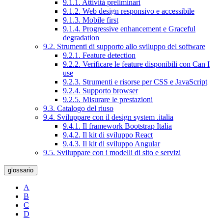
9.1.1. Attività preliminari
9.1.2. Web design responsivo e accessibile
9.1.3. Mobile first
9.1.4. Progressive enhancement e Graceful
degradation
9.2. Strumenti di supporto allo sviluppo del software
9.2.1. Feature detection
9.2.2. Verificare le feature disponibili con Can I
use
9.2.3. Strumenti e risorse per CSS e JavaScript
9.2.4. Supporto browser
9.2.5. Misurare le prestazioni
9.3. Catalogo del riuso
9.4. Sviluppare con il design system .italia
9.4.1. Il framework Bootstrap Italia
9.4.2. Il kit di sviluppo React
9.4.3. Il kit di sviluppo Angular
9.5. Sviluppare con i modelli di sito e servizi
glossario
A
B
C
D