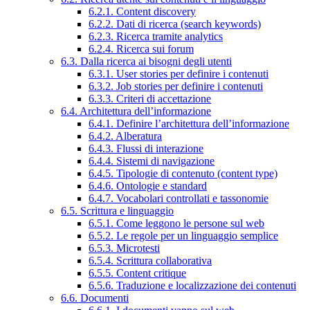
6.2.1. Content discovery
6.2.2. Dati di ricerca (search keywords)
6.2.3. Ricerca tramite analytics
6.2.4. Ricerca sui forum
6.3. Dalla ricerca ai bisogni degli utenti
6.3.1. User stories per definire i contenuti
6.3.2. Job stories per definire i contenuti
6.3.3. Criteri di accettazione
6.4. Architettura dell’informazione
6.4.1. Definire l’architettura dell’informazione
6.4.2. Alberatura
6.4.3. Flussi di interazione
6.4.4. Sistemi di navigazione
6.4.5. Tipologie di contenuto (content type)
6.4.6. Ontologie e standard
6.4.7. Vocabolari controllati e tassonomie
6.5. Scrittura e linguaggio
6.5.1. Come leggono le persone sul web
6.5.2. Le regole per un linguaggio semplice
6.5.3. Microtesti
6.5.4. Scrittura collaborativa
6.5.5. Content critique
6.5.6. Traduzione e localizzazione dei contenuti
6.6. Documenti