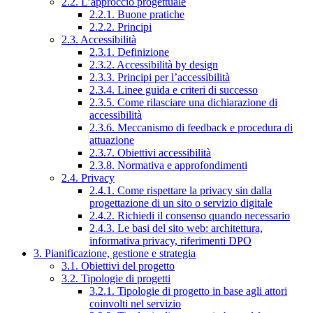
2.2. L’approccio progettuale
2.2.1. Buone pratiche
2.2.2. Principi
2.3. Accessibilità
2.3.1. Definizione
2.3.2. Accessibilità by design
2.3.3. Principi per l’accessibilità
2.3.4. Linee guida e criteri di successo
2.3.5. Come rilasciare una dichiarazione di
accessibilità
2.3.6. Meccanismo di feedback e procedura di
attuazione
2.3.7. Obiettivi accessibilità
2.3.8. Normativa e approfondimenti
2.4. Privacy
2.4.1. Come rispettare la privacy sin dalla
progettazione di un sito o servizio digitale
2.4.2. Richiedi il consenso quando necessario
2.4.3. Le basi del sito web: architettura,
informativa privacy, riferimenti DPO
3. Pianificazione, gestione e strategia
3.1. Obiettivi del progetto
3.2. Tipologie di progetti
3.2.1. Tipologie di progetto in base agli attori
coinvolti nel servizio