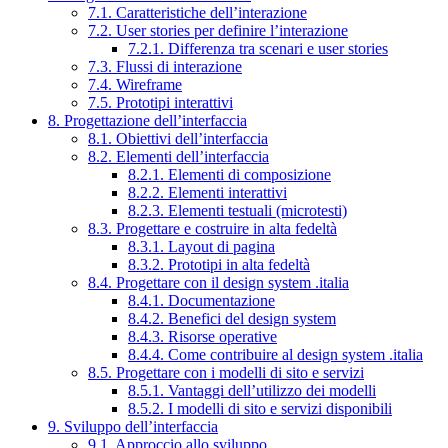
7.1. Caratteristiche dell’interazione
7.2. User stories per definire l’interazione
7.2.1. Differenza tra scenari e user stories
7.3. Flussi di interazione
7.4. Wireframe
7.5. Prototipi interattivi
8. Progettazione dell’interfaccia
8.1. Obiettivi dell’interfaccia
8.2. Elementi dell’interfaccia
8.2.1. Elementi di composizione
8.2.2. Elementi interattivi
8.2.3. Elementi testuali (microtesti)
8.3. Progettare e costruire in alta fedeltà
8.3.1. Layout di pagina
8.3.2. Prototipi in alta fedeltà
8.4. Progettare con il design system .italia
8.4.1. Documentazione
8.4.2. Benefici del design system
8.4.3. Risorse operative
8.4.4. Come contribuire al design system .italia
8.5. Progettare con i modelli di sito e servizi
8.5.1. Vantaggi dell’utilizzo dei modelli
8.5.2. I modelli di sito e servizi disponibili
9. Sviluppo dell’interfaccia
9.1. Approccio allo sviluppo