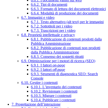
6.6.1. I documenti vanno sul web
6.6.2. Tipi di documenti
6.6.3. Formato di lettura dei documenti elettronici
6.6.4. Modalità di produzione dei documenti
6.7. Immagini e video
6.7.1. Testo alternativo (alt text) per le immagini
6.7.2. Sottotitoli per i video
6.7.3. Trascrizioni per i video
6.8. Proprietà intellettuale e privacy
6.8.1. Pubblicazione di contenuti prodotti dalla
Pubblica Amministrazione
6.8.2. Pubblicazione di contenuti non prodotti
dalla Pubblica Amministrazione
6.8.3. Consenso dei soggetti ritratti
6.9. Ottimizzazione per i motori di ricerca (SEO)
6.9.1. I fattori
on-page
6.9.2. I fattori
off-page
6.9.3. Strumenti di diagnostica SEO: Search
Console
6.10. Gestire i contenuti
6.10.1. L’inventario dei contenuti
6.10.2. Revisionare i contenuti
6.10.3. Migrare i contenuti
6.10.4. Pubblicare i contenuti
7. Progettazione dell’interazione