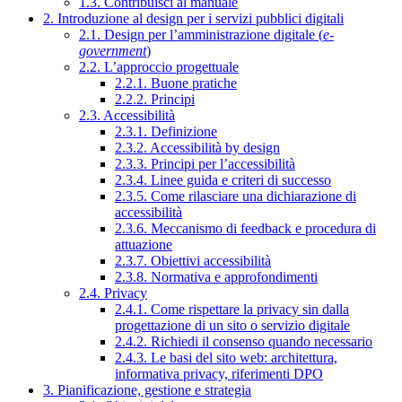
1.3. Contribuisci al manuale
2. Introduzione al design per i servizi pubblici digitali
2.1. Design per l’amministrazione digitale (
e-
government
)
2.2. L’approccio progettuale
2.2.1. Buone pratiche
2.2.2. Principi
2.3. Accessibilità
2.3.1. Definizione
2.3.2. Accessibilità by design
2.3.3. Principi per l’accessibilità
2.3.4. Linee guida e criteri di successo
2.3.5. Come rilasciare una dichiarazione di
accessibilità
2.3.6. Meccanismo di feedback e procedura di
attuazione
2.3.7. Obiettivi accessibilità
2.3.8. Normativa e approfondimenti
2.4. Privacy
2.4.1. Come rispettare la privacy sin dalla
progettazione di un sito o servizio digitale
2.4.2. Richiedi il consenso quando necessario
2.4.3. Le basi del sito web: architettura,
informativa privacy, riferimenti DPO
3. Pianificazione, gestione e strategia