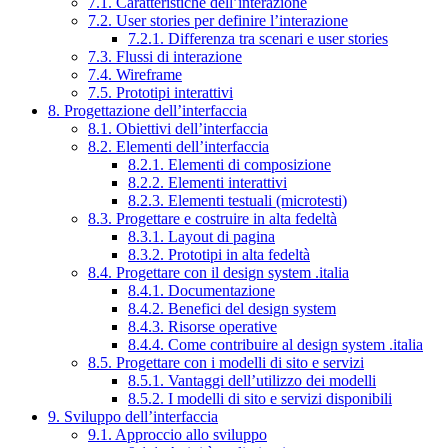
7.1. Caratteristiche dell’interazione
7.2. User stories per definire l’interazione
7.2.1. Differenza tra scenari e user stories
7.3. Flussi di interazione
7.4. Wireframe
7.5. Prototipi interattivi
8. Progettazione dell’interfaccia
8.1. Obiettivi dell’interfaccia
8.2. Elementi dell’interfaccia
8.2.1. Elementi di composizione
8.2.2. Elementi interattivi
8.2.3. Elementi testuali (microtesti)
8.3. Progettare e costruire in alta fedeltà
8.3.1. Layout di pagina
8.3.2. Prototipi in alta fedeltà
8.4. Progettare con il design system .italia
8.4.1. Documentazione
8.4.2. Benefici del design system
8.4.3. Risorse operative
8.4.4. Come contribuire al design system .italia
8.5. Progettare con i modelli di sito e servizi
8.5.1. Vantaggi dell’utilizzo dei modelli
8.5.2. I modelli di sito e servizi disponibili
9. Sviluppo dell’interfaccia
9.1. Approccio allo sviluppo