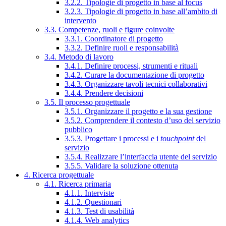
3.2.2. Tipologie di progetto in base al focus
3.2.3. Tipologie di progetto in base all’ambito di
intervento
3.3. Competenze, ruoli e figure coinvolte
3.3.1. Coordinatore di progetto
3.3.2. Definire ruoli e responsabilità
3.4. Metodo di lavoro
3.4.1. Definire processi, strumenti e rituali
3.4.2. Curare la documentazione di progetto
3.4.3. Organizzare tavoli tecnici collaborativi
3.4.4. Prendere decisioni
3.5. Il processo progettuale
3.5.1. Organizzare il progetto e la sua gestione
3.5.2. Comprendere il contesto d’uso del servizio
pubblico
3.5.3. Progettare i processi e i
touchpoint
del
servizio
3.5.4. Realizzare l’interfaccia utente del servizio
3.5.5. Validare la soluzione ottenuta
4. Ricerca progettuale
4.1. Ricerca primaria
4.1.1. Interviste
4.1.2. Questionari
4.1.3. Test di usabilità
4.1.4. Web analytics