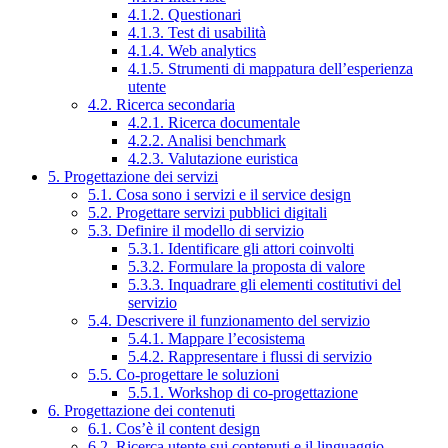
4.1.2. Questionari
4.1.3. Test di usabilità
4.1.4. Web analytics
4.1.5. Strumenti di mappatura dell’esperienza
utente
4.2. Ricerca secondaria
4.2.1. Ricerca documentale
4.2.2. Analisi benchmark
4.2.3. Valutazione euristica
5. Progettazione dei servizi
5.1. Cosa sono i servizi e il service design
5.2. Progettare servizi pubblici digitali
5.3. Definire il modello di servizio
5.3.1. Identificare gli attori coinvolti
5.3.2. Formulare la proposta di valore
5.3.3. Inquadrare gli elementi costitutivi del
servizio
5.4. Descrivere il funzionamento del servizio
5.4.1. Mappare l’ecosistema
5.4.2. Rappresentare i flussi di servizio
5.5. Co-progettare le soluzioni
5.5.1. Workshop di co-progettazione
6. Progettazione dei contenuti
6.1. Cos’è il content design
6.2. Ricerca utente sui contenuti e il linguaggio