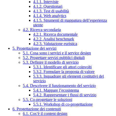
4.1.1. Interviste
4.1.2. Questionari
4.1.3. Test di usabilità
4.1.4. Web analytics
4.1.5. Strumenti di mappatura dell’esperienza
utente
4.2. Ricerca secondaria
4.2.1. Ricerca documentale
4.2.2. Analisi benchmark
4.2.3. Valutazione euristica
5. Progettazione dei servizi
5.1. Cosa sono i servizi e il service design
5.2. Progettare servizi pubblici digitali
5.3. Definire il modello di servizio
5.3.1. Identificare gli attori coinvolti
5.3.2. Formulare la proposta di valore
5.3.3. Inquadrare gli elementi costitutivi del
servizio
5.4. Descrivere il funzionamento del servizio
5.4.1. Mappare l’ecosistema
5.4.2. Rappresentare i flussi di servizio
5.5. Co-progettare le soluzioni
5.5.1. Workshop di co-progettazione
6. Progettazione dei contenuti
6.1. Cos’è il content design