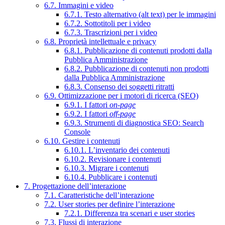
6.7. Immagini e video
6.7.1. Testo alternativo (alt text) per le immagini
6.7.2. Sottotitoli per i video
6.7.3. Trascrizioni per i video
6.8. Proprietà intellettuale e privacy
6.8.1. Pubblicazione di contenuti prodotti dalla
Pubblica Amministrazione
6.8.2. Pubblicazione di contenuti non prodotti
dalla Pubblica Amministrazione
6.8.3. Consenso dei soggetti ritratti
6.9. Ottimizzazione per i motori di ricerca (SEO)
6.9.1. I fattori
on-page
6.9.2. I fattori
off-page
6.9.3. Strumenti di diagnostica SEO: Search
Console
6.10. Gestire i contenuti
6.10.1. L’inventario dei contenuti
6.10.2. Revisionare i contenuti
6.10.3. Migrare i contenuti
6.10.4. Pubblicare i contenuti
7. Progettazione dell’interazione
7.1. Caratteristiche dell’interazione
7.2. User stories per definire l’interazione
7.2.1. Differenza tra scenari e user stories
7.3. Flussi di interazione