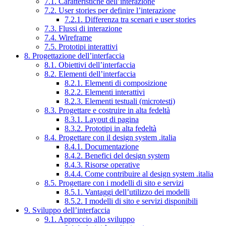
7.1. Caratteristiche dell’interazione
7.2. User stories per definire l’interazione
7.2.1. Differenza tra scenari e user stories
7.3. Flussi di interazione
7.4. Wireframe
7.5. Prototipi interattivi
8. Progettazione dell’interfaccia
8.1. Obiettivi dell’interfaccia
8.2. Elementi dell’interfaccia
8.2.1. Elementi di composizione
8.2.2. Elementi interattivi
8.2.3. Elementi testuali (microtesti)
8.3. Progettare e costruire in alta fedeltà
8.3.1. Layout di pagina
8.3.2. Prototipi in alta fedeltà
8.4. Progettare con il design system .italia
8.4.1. Documentazione
8.4.2. Benefici del design system
8.4.3. Risorse operative
8.4.4. Come contribuire al design system .italia
8.5. Progettare con i modelli di sito e servizi
8.5.1. Vantaggi dell’utilizzo dei modelli
8.5.2. I modelli di sito e servizi disponibili
9. Sviluppo dell’interfaccia
9.1. Approccio allo sviluppo