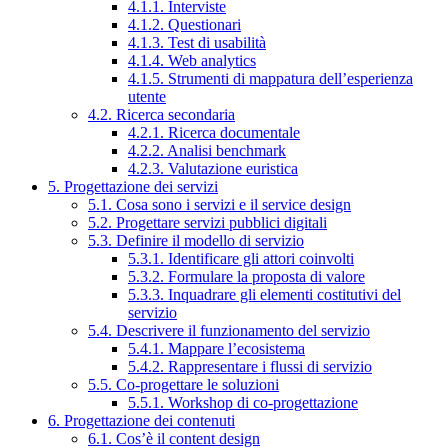
4.1.1. Interviste
4.1.2. Questionari
4.1.3. Test di usabilità
4.1.4. Web analytics
4.1.5. Strumenti di mappatura dell’esperienza
utente
4.2. Ricerca secondaria
4.2.1. Ricerca documentale
4.2.2. Analisi benchmark
4.2.3. Valutazione euristica
5. Progettazione dei servizi
5.1. Cosa sono i servizi e il service design
5.2. Progettare servizi pubblici digitali
5.3. Definire il modello di servizio
5.3.1. Identificare gli attori coinvolti
5.3.2. Formulare la proposta di valore
5.3.3. Inquadrare gli elementi costitutivi del
servizio
5.4. Descrivere il funzionamento del servizio
5.4.1. Mappare l’ecosistema
5.4.2. Rappresentare i flussi di servizio
5.5. Co-progettare le soluzioni
5.5.1. Workshop di co-progettazione
6. Progettazione dei contenuti
6.1. Cos’è il content design