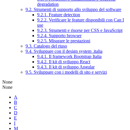
degradation
9.2. Strumenti di supporto allo sviluppo del software
9.2.1. Feature detection
9.2.2. Verificare le feature disponibili con Can I
use
9.2.3. Strumenti e risorse per CSS e JavaScript
9.2.4. Supporto browser
9.2.5. Misurare le prestazioni
9.3. Catalogo del riuso
9.4. Sviluppare con il design system .italia
9.4.1. Il framework Bootstrap Italia
9.4.2. Il kit di sviluppo React
9.4.3. Il kit di sviluppo Angular
9.5. Sviluppare con i modelli di sito e servizi
None
None
A
B
C
D
E
I
M