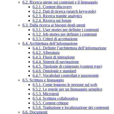
6.2. Ricerca utente sui contenuti e il linguaggio
6.2.1. Content discovery
6.2.2. Dati di ricerca (search keywords)
6.2.3. Ricerca tramite analytics
6.2.4. Ricerca sui forum
6.3. Dalla ricerca ai bisogni degli utenti
6.3.1. User stories per definire i contenuti
6.3.2. Job stories per definire i contenuti
6.3.3. Criteri di accettazione
6.4. Architettura dell’informazione
6.4.1. Definire l’architettura dell’informazione
6.4.2. Alberatura
6.4.3. Flussi di interazione
6.4.4. Sistemi di navigazione
6.4.5. Tipologie di contenuto (content type)
6.4.6. Ontologie e standard
6.4.7. Vocabolari controllati e tassonomie
6.5. Scrittura e linguaggio
6.5.1. Come leggono le persone sul web
6.5.2. Le regole per un linguaggio semplice
6.5.3. Microtesti
6.5.4. Scrittura collaborativa
6.5.5. Content critique
6.5.6. Traduzione e localizzazione dei contenuti
6.6. Documenti