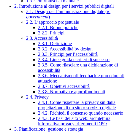
1.3. Contribuisci al manuale
2. Introduzione al design per i servizi pubblici digitali
2.1. Design per l’amministrazione digitale (
e-
government
)
2.2. L’approccio progettuale
2.2.1. Buone pratiche
2.2.2. Principi
2.3. Accessibilità
2.3.1. Definizione
2.3.2. Accessibilità by design
2.3.3. Principi per l’accessibilità
2.3.4. Linee guida e criteri di successo
2.3.5. Come rilasciare una dichiarazione di
accessibilità
2.3.6. Meccanismo di feedback e procedura di
attuazione
2.3.7. Obiettivi accessibilità
2.3.8. Normativa e approfondimenti
2.4. Privacy
2.4.1. Come rispettare la privacy sin dalla
progettazione di un sito o servizio digitale
2.4.2. Richiedi il consenso quando necessario
2.4.3. Le basi del sito web: architettura,
informativa privacy, riferimenti DPO
3. Pianificazione, gestione e strategia