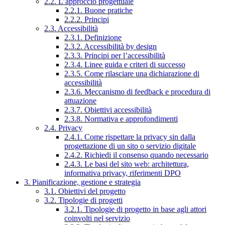
2.2. L’approccio progettuale
2.2.1. Buone pratiche
2.2.2. Principi
2.3. Accessibilità
2.3.1. Definizione
2.3.2. Accessibilità by design
2.3.3. Principi per l’accessibilità
2.3.4. Linee guida e criteri di successo
2.3.5. Come rilasciare una dichiarazione di
accessibilità
2.3.6. Meccanismo di feedback e procedura di
attuazione
2.3.7. Obiettivi accessibilità
2.3.8. Normativa e approfondimenti
2.4. Privacy
2.4.1. Come rispettare la privacy sin dalla
progettazione di un sito o servizio digitale
2.4.2. Richiedi il consenso quando necessario
2.4.3. Le basi del sito web: architettura,
informativa privacy, riferimenti DPO
3. Pianificazione, gestione e strategia
3.1. Obiettivi del progetto
3.2. Tipologie di progetti
3.2.1. Tipologie di progetto in base agli attori
coinvolti nel servizio