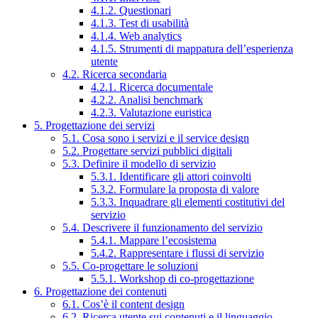
4.1.2. Questionari
4.1.3. Test di usabilità
4.1.4. Web analytics
4.1.5. Strumenti di mappatura dell’esperienza
utente
4.2. Ricerca secondaria
4.2.1. Ricerca documentale
4.2.2. Analisi benchmark
4.2.3. Valutazione euristica
5. Progettazione dei servizi
5.1. Cosa sono i servizi e il service design
5.2. Progettare servizi pubblici digitali
5.3. Definire il modello di servizio
5.3.1. Identificare gli attori coinvolti
5.3.2. Formulare la proposta di valore
5.3.3. Inquadrare gli elementi costitutivi del
servizio
5.4. Descrivere il funzionamento del servizio
5.4.1. Mappare l’ecosistema
5.4.2. Rappresentare i flussi di servizio
5.5. Co-progettare le soluzioni
5.5.1. Workshop di co-progettazione
6. Progettazione dei contenuti
6.1. Cos’è il content design
6.2. Ricerca utente sui contenuti e il linguaggio