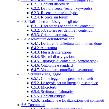
6.2.1. Content discovery
6.2.2. Dati di ricerca (search keywords)
6.2.3. Ricerca tramite analytics
6.2.4. Ricerca sui forum
6.3. Dalla ricerca ai bisogni degli utenti
6.3.1. User stories per definire i contenuti
6.3.2. Job stories per definire i contenuti
6.3.3. Criteri di accettazione
6.4. Architettura dell’informazione
6.4.1. Definire l’architettura dell’informazione
6.4.2. Alberatura
6.4.3. Flussi di interazione
6.4.4. Sistemi di navigazione
6.4.5. Tipologie di contenuto (content type)
6.4.6. Ontologie e standard
6.4.7. Vocabolari controllati e tassonomie
6.5. Scrittura e linguaggio
6.5.1. Come leggono le persone sul web
6.5.2. Le regole per un linguaggio semplice
6.5.3. Microtesti
6.5.4. Scrittura collaborativa
6.5.5. Content critique
6.5.6. Traduzione e localizzazione dei contenuti
6.6. Documenti