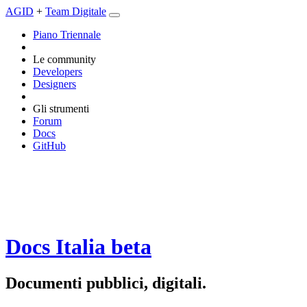
AGID
+
Team Digitale
Piano Triennale
Le community
Developers
Designers
Gli strumenti
Forum
Docs
GitHub
Docs Italia
beta
Documenti pubblici, digitali.