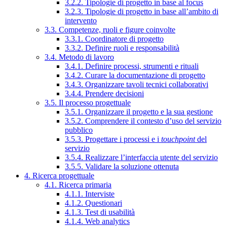
3.2.2. Tipologie di progetto in base al focus
3.2.3. Tipologie di progetto in base all’ambito di
intervento
3.3. Competenze, ruoli e figure coinvolte
3.3.1. Coordinatore di progetto
3.3.2. Definire ruoli e responsabilità
3.4. Metodo di lavoro
3.4.1. Definire processi, strumenti e rituali
3.4.2. Curare la documentazione di progetto
3.4.3. Organizzare tavoli tecnici collaborativi
3.4.4. Prendere decisioni
3.5. Il processo progettuale
3.5.1. Organizzare il progetto e la sua gestione
3.5.2. Comprendere il contesto d’uso del servizio
pubblico
3.5.3. Progettare i processi e i
touchpoint
del
servizio
3.5.4. Realizzare l’interfaccia utente del servizio
3.5.5. Validare la soluzione ottenuta
4. Ricerca progettuale
4.1. Ricerca primaria
4.1.1. Interviste
4.1.2. Questionari
4.1.3. Test di usabilità
4.1.4. Web analytics