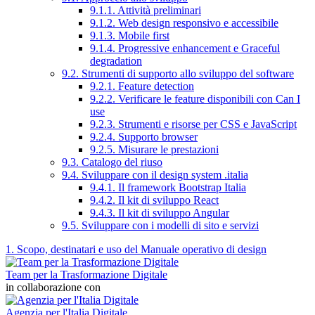
9.1.1. Attività preliminari
9.1.2. Web design responsivo e accessibile
9.1.3. Mobile first
9.1.4. Progressive enhancement e Graceful
degradation
9.2. Strumenti di supporto allo sviluppo del software
9.2.1. Feature detection
9.2.2. Verificare le feature disponibili con Can I
use
9.2.3. Strumenti e risorse per CSS e JavaScript
9.2.4. Supporto browser
9.2.5. Misurare le prestazioni
9.3. Catalogo del riuso
9.4. Sviluppare con il design system .italia
9.4.1. Il framework Bootstrap Italia
9.4.2. Il kit di sviluppo React
9.4.3. Il kit di sviluppo Angular
9.5. Sviluppare con i modelli di sito e servizi
1. Scopo, destinatari e uso del Manuale operativo di design
Team per la Trasformazione Digitale
in collaborazione con
Agenzia per l'Italia Digitale