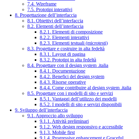
7.4. Wireframe
7.5. Prototipi interattivi
8. Progettazione dell’interfaccia
8.1. Obiettivi dell’interfaccia
8.2. Elementi dell’interfaccia
8.2.1. Elementi di composizione
8.2.2. Elementi interattivi
8.2.3. Elementi testuali (microtesti)
8.3. Progettare e costruire in alta fedeltà
8.3.1. Layout di pagina
8.3.2. Prototipi in alta fedeltà
8.4. Progettare con il design system .italia
8.4.1. Documentazione
8.4.2. Benefici del design system
8.4.3. Risorse operative
8.4.4. Come contribuire al design system .italia
8.5. Progettare con i modelli di sito e servizi
8.5.1. Vantaggi dell’utilizzo dei modelli
8.5.2. I modelli di sito e servizi disponibili
9. Sviluppo dell’interfaccia
9.1. Approccio allo sviluppo
9.1.1. Attività preliminari
9.1.2. Web design responsivo e accessibile
9.1.3. Mobile first
9.1.4. Progressive enhancement e Graceful