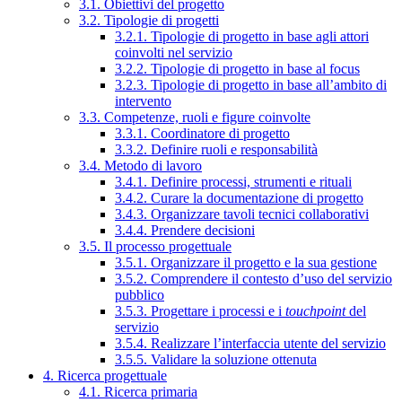
3.1. Obiettivi del progetto
3.2. Tipologie di progetti
3.2.1. Tipologie di progetto in base agli attori
coinvolti nel servizio
3.2.2. Tipologie di progetto in base al focus
3.2.3. Tipologie di progetto in base all’ambito di
intervento
3.3. Competenze, ruoli e figure coinvolte
3.3.1. Coordinatore di progetto
3.3.2. Definire ruoli e responsabilità
3.4. Metodo di lavoro
3.4.1. Definire processi, strumenti e rituali
3.4.2. Curare la documentazione di progetto
3.4.3. Organizzare tavoli tecnici collaborativi
3.4.4. Prendere decisioni
3.5. Il processo progettuale
3.5.1. Organizzare il progetto e la sua gestione
3.5.2. Comprendere il contesto d’uso del servizio
pubblico
3.5.3. Progettare i processi e i
touchpoint
del
servizio
3.5.4. Realizzare l’interfaccia utente del servizio
3.5.5. Validare la soluzione ottenuta
4. Ricerca progettuale
4.1. Ricerca primaria