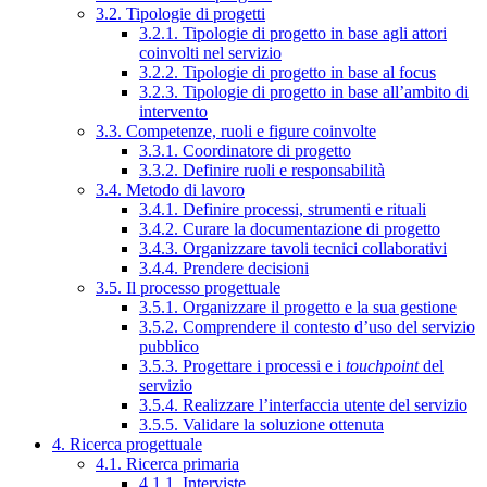
3.2. Tipologie di progetti
3.2.1. Tipologie di progetto in base agli attori
coinvolti nel servizio
3.2.2. Tipologie di progetto in base al focus
3.2.3. Tipologie di progetto in base all’ambito di
intervento
3.3. Competenze, ruoli e figure coinvolte
3.3.1. Coordinatore di progetto
3.3.2. Definire ruoli e responsabilità
3.4. Metodo di lavoro
3.4.1. Definire processi, strumenti e rituali
3.4.2. Curare la documentazione di progetto
3.4.3. Organizzare tavoli tecnici collaborativi
3.4.4. Prendere decisioni
3.5. Il processo progettuale
3.5.1. Organizzare il progetto e la sua gestione
3.5.2. Comprendere il contesto d’uso del servizio
pubblico
3.5.3. Progettare i processi e i
touchpoint
del
servizio
3.5.4. Realizzare l’interfaccia utente del servizio
3.5.5. Validare la soluzione ottenuta
4. Ricerca progettuale
4.1. Ricerca primaria
4.1.1. Interviste