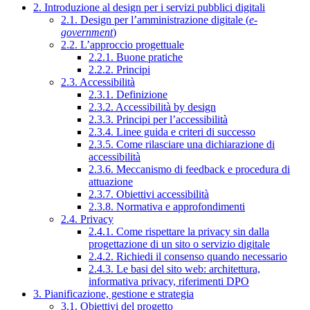
2. Introduzione al design per i servizi pubblici digitali
2.1. Design per l’amministrazione digitale (
e-
government
)
2.2. L’approccio progettuale
2.2.1. Buone pratiche
2.2.2. Principi
2.3. Accessibilità
2.3.1. Definizione
2.3.2. Accessibilità by design
2.3.3. Principi per l’accessibilità
2.3.4. Linee guida e criteri di successo
2.3.5. Come rilasciare una dichiarazione di
accessibilità
2.3.6. Meccanismo di feedback e procedura di
attuazione
2.3.7. Obiettivi accessibilità
2.3.8. Normativa e approfondimenti
2.4. Privacy
2.4.1. Come rispettare la privacy sin dalla
progettazione di un sito o servizio digitale
2.4.2. Richiedi il consenso quando necessario
2.4.3. Le basi del sito web: architettura,
informativa privacy, riferimenti DPO
3. Pianificazione, gestione e strategia
3.1. Obiettivi del progetto