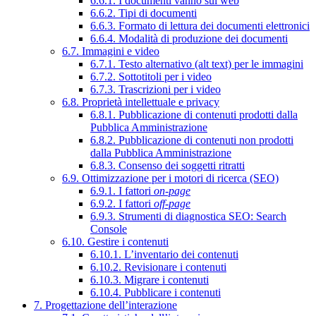
6.6.1. I documenti vanno sul web
6.6.2. Tipi di documenti
6.6.3. Formato di lettura dei documenti elettronici
6.6.4. Modalità di produzione dei documenti
6.7. Immagini e video
6.7.1. Testo alternativo (alt text) per le immagini
6.7.2. Sottotitoli per i video
6.7.3. Trascrizioni per i video
6.8. Proprietà intellettuale e privacy
6.8.1. Pubblicazione di contenuti prodotti dalla
Pubblica Amministrazione
6.8.2. Pubblicazione di contenuti non prodotti
dalla Pubblica Amministrazione
6.8.3. Consenso dei soggetti ritratti
6.9. Ottimizzazione per i motori di ricerca (SEO)
6.9.1. I fattori
on-page
6.9.2. I fattori
off-page
6.9.3. Strumenti di diagnostica SEO: Search
Console
6.10. Gestire i contenuti
6.10.1. L’inventario dei contenuti
6.10.2. Revisionare i contenuti
6.10.3. Migrare i contenuti
6.10.4. Pubblicare i contenuti
7. Progettazione dell’interazione