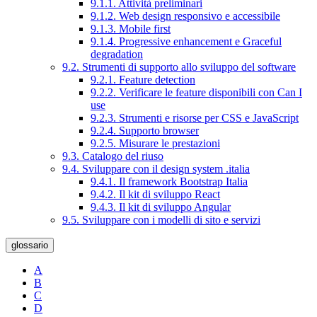
9.1.1. Attività preliminari
9.1.2. Web design responsivo e accessibile
9.1.3. Mobile first
9.1.4. Progressive enhancement e Graceful
degradation
9.2. Strumenti di supporto allo sviluppo del software
9.2.1. Feature detection
9.2.2. Verificare le feature disponibili con Can I
use
9.2.3. Strumenti e risorse per CSS e JavaScript
9.2.4. Supporto browser
9.2.5. Misurare le prestazioni
9.3. Catalogo del riuso
9.4. Sviluppare con il design system .italia
9.4.1. Il framework Bootstrap Italia
9.4.2. Il kit di sviluppo React
9.4.3. Il kit di sviluppo Angular
9.5. Sviluppare con i modelli di sito e servizi
glossario
A
B
C
D