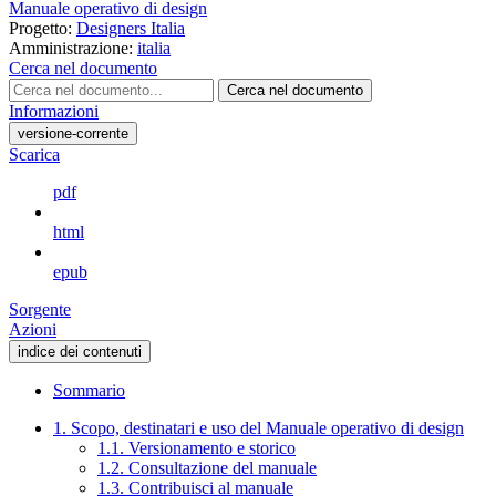
Manuale operativo di design
Progetto:
Designers Italia
Amministrazione:
italia
Cerca nel documento
Cerca nel documento
Informazioni
versione-corrente
Scarica
pdf
html
epub
Sorgente
Azioni
indice dei contenuti
Sommario
1. Scopo, destinatari e uso del Manuale operativo di design
1.1. Versionamento e storico
1.2. Consultazione del manuale
1.3. Contribuisci al manuale