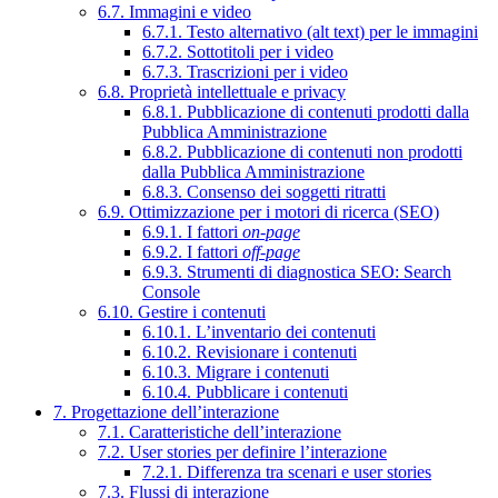
6.7. Immagini e video
6.7.1. Testo alternativo (alt text) per le immagini
6.7.2. Sottotitoli per i video
6.7.3. Trascrizioni per i video
6.8. Proprietà intellettuale e privacy
6.8.1. Pubblicazione di contenuti prodotti dalla
Pubblica Amministrazione
6.8.2. Pubblicazione di contenuti non prodotti
dalla Pubblica Amministrazione
6.8.3. Consenso dei soggetti ritratti
6.9. Ottimizzazione per i motori di ricerca (SEO)
6.9.1. I fattori
on-page
6.9.2. I fattori
off-page
6.9.3. Strumenti di diagnostica SEO: Search
Console
6.10. Gestire i contenuti
6.10.1. L’inventario dei contenuti
6.10.2. Revisionare i contenuti
6.10.3. Migrare i contenuti
6.10.4. Pubblicare i contenuti
7. Progettazione dell’interazione
7.1. Caratteristiche dell’interazione
7.2. User stories per definire l’interazione
7.2.1. Differenza tra scenari e user stories
7.3. Flussi di interazione