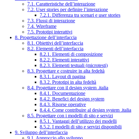
7.1. Caratteristiche dell’interazione
7.2. User stories per definire l’interazione
7.2.1. Differenza tra scenari e user stories
7.3. Flussi di interazione
7.4. Wireframe
7.5. Prototipi interattivi
8. Progettazione dell’interfaccia
8.1. Obiettivi dell’interfaccia
8.2. Elementi dell’interfaccia
8.2.1. Elementi di composizione
8.2.2. Elementi interattivi
8.2.3. Elementi testuali (microtesti)
8.3. Progettare e costruire in alta fedeltà
8.3.1. Layout di pagina
8.3.2. Prototipi in alta fedeltà
8.4. Progettare con il design system .italia
8.4.1. Documentazione
8.4.2. Benefici del design system
8.4.3. Risorse operative
8.4.4. Come contribuire al design system .italia
8.5. Progettare con i modelli di sito e servizi
8.5.1. Vantaggi dell’utilizzo dei modelli
8.5.2. I modelli di sito e servizi disponibili
9. Sviluppo dell’interfaccia
9.1. Approccio allo sviluppo