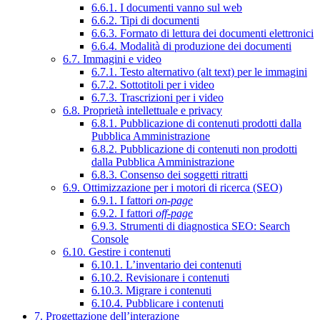
6.6.1. I documenti vanno sul web
6.6.2. Tipi di documenti
6.6.3. Formato di lettura dei documenti elettronici
6.6.4. Modalità di produzione dei documenti
6.7. Immagini e video
6.7.1. Testo alternativo (alt text) per le immagini
6.7.2. Sottotitoli per i video
6.7.3. Trascrizioni per i video
6.8. Proprietà intellettuale e privacy
6.8.1. Pubblicazione di contenuti prodotti dalla
Pubblica Amministrazione
6.8.2. Pubblicazione di contenuti non prodotti
dalla Pubblica Amministrazione
6.8.3. Consenso dei soggetti ritratti
6.9. Ottimizzazione per i motori di ricerca (SEO)
6.9.1. I fattori
on-page
6.9.2. I fattori
off-page
6.9.3. Strumenti di diagnostica SEO: Search
Console
6.10. Gestire i contenuti
6.10.1. L’inventario dei contenuti
6.10.2. Revisionare i contenuti
6.10.3. Migrare i contenuti
6.10.4. Pubblicare i contenuti
7. Progettazione dell’interazione