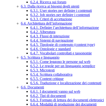
6.2.4. Ricerca sui forum
6.3. Dalla ricerca ai bisogni degli utenti
6.3.1. User stories per definire i contenuti
6.3.2. Job stories per definire i contenuti
6.3.3. Criteri di accettazione
6.4. Architettura dell’informazione
6.4.1. Definire l’architettura dell’informazione
6.4.2. Alberatura
6.4.3. Flussi di interazione
6.4.4. Sistemi di navigazione
6.4.5. Tipologie di contenuto (content type)
6.4.6. Ontologie e standard
6.4.7. Vocabolari controllati e tassonomie
6.5. Scrittura e linguaggio
6.5.1. Come leggono le persone sul web
6.5.2. Le regole per un linguaggio semplice
6.5.3. Microtesti
6.5.4. Scrittura collaborativa
6.5.5. Content critique
6.5.6. Traduzione e localizzazione dei contenuti
6.6. Documenti
6.6.1. I documenti vanno sul web
6.6.2. Tipi di documenti
6.6.3. Formato di lettura dei documenti elettronici
6.6.4. Modalità di produzione dei documenti