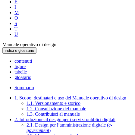
E
I
M
O
S
T
U
Manuale operativo di design
indici e glossario
contenuti
figure
tabelle
glossario
Sommario
1. Scopo, destinatari e uso del Manuale operativo di design
1.1. Versionamento e storico
1.2. Consultazione del manuale
1.3. Contribuisci al manuale
2. Introduzione al design per i servizi pubblici digitali
2.1. Design per l’amministrazione digitale (
e-
government
)