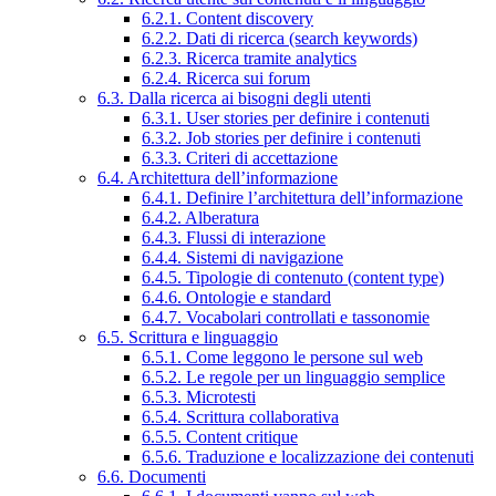
6.2.1. Content discovery
6.2.2. Dati di ricerca (search keywords)
6.2.3. Ricerca tramite analytics
6.2.4. Ricerca sui forum
6.3. Dalla ricerca ai bisogni degli utenti
6.3.1. User stories per definire i contenuti
6.3.2. Job stories per definire i contenuti
6.3.3. Criteri di accettazione
6.4. Architettura dell’informazione
6.4.1. Definire l’architettura dell’informazione
6.4.2. Alberatura
6.4.3. Flussi di interazione
6.4.4. Sistemi di navigazione
6.4.5. Tipologie di contenuto (content type)
6.4.6. Ontologie e standard
6.4.7. Vocabolari controllati e tassonomie
6.5. Scrittura e linguaggio
6.5.1. Come leggono le persone sul web
6.5.2. Le regole per un linguaggio semplice
6.5.3. Microtesti
6.5.4. Scrittura collaborativa
6.5.5. Content critique
6.5.6. Traduzione e localizzazione dei contenuti
6.6. Documenti