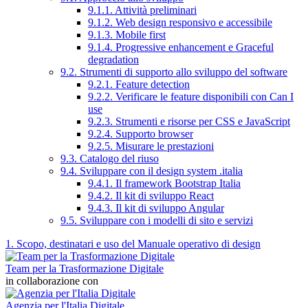
9.1.1. Attività preliminari
9.1.2. Web design responsivo e accessibile
9.1.3. Mobile first
9.1.4. Progressive enhancement e Graceful
degradation
9.2. Strumenti di supporto allo sviluppo del software
9.2.1. Feature detection
9.2.2. Verificare le feature disponibili con Can I
use
9.2.3. Strumenti e risorse per CSS e JavaScript
9.2.4. Supporto browser
9.2.5. Misurare le prestazioni
9.3. Catalogo del riuso
9.4. Sviluppare con il design system .italia
9.4.1. Il framework Bootstrap Italia
9.4.2. Il kit di sviluppo React
9.4.3. Il kit di sviluppo Angular
9.5. Sviluppare con i modelli di sito e servizi
1. Scopo, destinatari e uso del Manuale operativo di design
Team per la Trasformazione Digitale
in collaborazione con
Agenzia per l'Italia Digitale