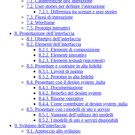
7.1. Caratteristiche dell’interazione
7.2. User stories per definire l’interazione
7.2.1. Differenza tra scenari e user stories
7.3. Flussi di interazione
7.4. Wireframe
7.5. Prototipi interattivi
8. Progettazione dell’interfaccia
8.1. Obiettivi dell’interfaccia
8.2. Elementi dell’interfaccia
8.2.1. Elementi di composizione
8.2.2. Elementi interattivi
8.2.3. Elementi testuali (microtesti)
8.3. Progettare e costruire in alta fedeltà
8.3.1. Layout di pagina
8.3.2. Prototipi in alta fedeltà
8.4. Progettare con il design system .italia
8.4.1. Documentazione
8.4.2. Benefici del design system
8.4.3. Risorse operative
8.4.4. Come contribuire al design system .italia
8.5. Progettare con i modelli di sito e servizi
8.5.1. Vantaggi dell’utilizzo dei modelli
8.5.2. I modelli di sito e servizi disponibili
9. Sviluppo dell’interfaccia
9.1. Approccio allo sviluppo