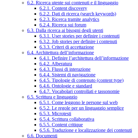
6.2. Ricerca utente sui contenuti e il linguaggio
6.2.1. Content discovery
6.2.2. Dati di ricerca (search keywords)
6.2.3. Ricerca tramite analytics
6.2.4. Ricerca sui forum
6.3. Dalla ricerca ai bisogni degli utenti
6.3.1. User stories per definire i contenuti
6.3.2. Job stories per definire i contenuti
6.3.3. Criteri di accettazione
6.4. Architettura dell’informazione
6.4.1. Definire l’architettura dell’informazione
6.4.2. Alberatura
6.4.3. Flussi di interazione
6.4.4. Sistemi di navigazione
6.4.5. Tipologie di contenuto (content type)
6.4.6. Ontologie e standard
6.4.7. Vocabolari controllati e tassonomie
6.5. Scrittura e linguaggio
6.5.1. Come leggono le persone sul web
6.5.2. Le regole per un linguaggio semplice
6.5.3. Microtesti
6.5.4. Scrittura collaborativa
6.5.5. Content critique
6.5.6. Traduzione e localizzazione dei contenuti
6.6. Documenti