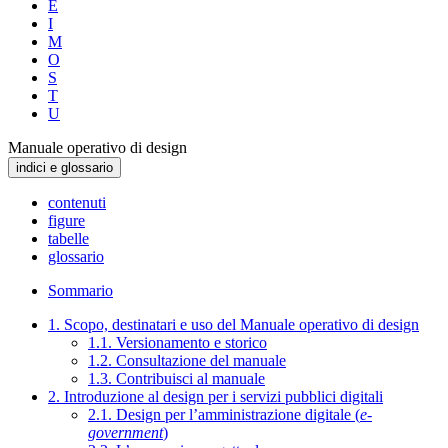
E
I
M
O
S
T
U
Manuale operativo di design
indici e glossario
contenuti
figure
tabelle
glossario
Sommario
1. Scopo, destinatari e uso del Manuale operativo di design
1.1. Versionamento e storico
1.2. Consultazione del manuale
1.3. Contribuisci al manuale
2. Introduzione al design per i servizi pubblici digitali
2.1. Design per l’amministrazione digitale (
e-
government
)