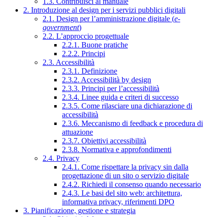
1.3. Contribuisci al manuale
2. Introduzione al design per i servizi pubblici digitali
2.1. Design per l’amministrazione digitale (
e-
government
)
2.2. L’approccio progettuale
2.2.1. Buone pratiche
2.2.2. Principi
2.3. Accessibilità
2.3.1. Definizione
2.3.2. Accessibilità by design
2.3.3. Principi per l’accessibilità
2.3.4. Linee guida e criteri di successo
2.3.5. Come rilasciare una dichiarazione di
accessibilità
2.3.6. Meccanismo di feedback e procedura di
attuazione
2.3.7. Obiettivi accessibilità
2.3.8. Normativa e approfondimenti
2.4. Privacy
2.4.1. Come rispettare la privacy sin dalla
progettazione di un sito o servizio digitale
2.4.2. Richiedi il consenso quando necessario
2.4.3. Le basi del sito web: architettura,
informativa privacy, riferimenti DPO
3. Pianificazione, gestione e strategia