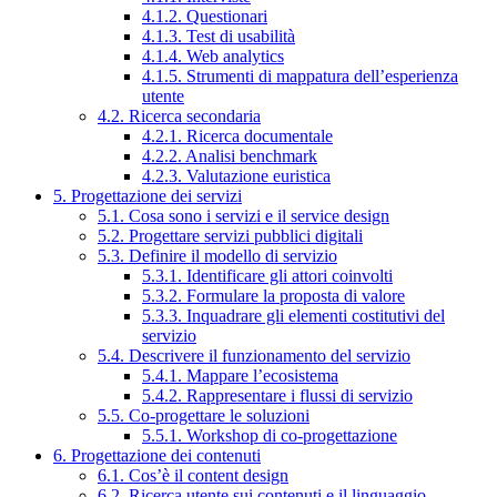
4.1.2. Questionari
4.1.3. Test di usabilità
4.1.4. Web analytics
4.1.5. Strumenti di mappatura dell’esperienza
utente
4.2. Ricerca secondaria
4.2.1. Ricerca documentale
4.2.2. Analisi benchmark
4.2.3. Valutazione euristica
5. Progettazione dei servizi
5.1. Cosa sono i servizi e il service design
5.2. Progettare servizi pubblici digitali
5.3. Definire il modello di servizio
5.3.1. Identificare gli attori coinvolti
5.3.2. Formulare la proposta di valore
5.3.3. Inquadrare gli elementi costitutivi del
servizio
5.4. Descrivere il funzionamento del servizio
5.4.1. Mappare l’ecosistema
5.4.2. Rappresentare i flussi di servizio
5.5. Co-progettare le soluzioni
5.5.1. Workshop di co-progettazione
6. Progettazione dei contenuti
6.1. Cos’è il content design
6.2. Ricerca utente sui contenuti e il linguaggio