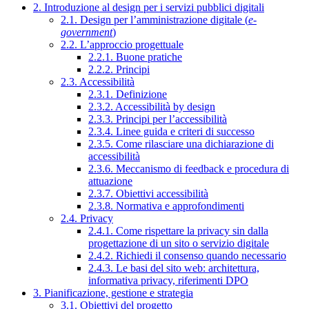
2. Introduzione al design per i servizi pubblici digitali
2.1. Design per l’amministrazione digitale (
e-
government
)
2.2. L’approccio progettuale
2.2.1. Buone pratiche
2.2.2. Principi
2.3. Accessibilità
2.3.1. Definizione
2.3.2. Accessibilità by design
2.3.3. Principi per l’accessibilità
2.3.4. Linee guida e criteri di successo
2.3.5. Come rilasciare una dichiarazione di
accessibilità
2.3.6. Meccanismo di feedback e procedura di
attuazione
2.3.7. Obiettivi accessibilità
2.3.8. Normativa e approfondimenti
2.4. Privacy
2.4.1. Come rispettare la privacy sin dalla
progettazione di un sito o servizio digitale
2.4.2. Richiedi il consenso quando necessario
2.4.3. Le basi del sito web: architettura,
informativa privacy, riferimenti DPO
3. Pianificazione, gestione e strategia
3.1. Obiettivi del progetto