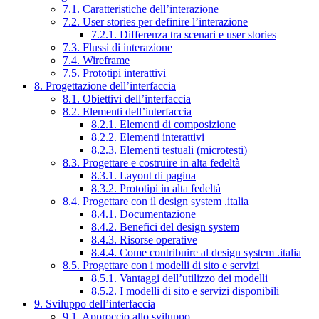
7.1. Caratteristiche dell’interazione
7.2. User stories per definire l’interazione
7.2.1. Differenza tra scenari e user stories
7.3. Flussi di interazione
7.4. Wireframe
7.5. Prototipi interattivi
8. Progettazione dell’interfaccia
8.1. Obiettivi dell’interfaccia
8.2. Elementi dell’interfaccia
8.2.1. Elementi di composizione
8.2.2. Elementi interattivi
8.2.3. Elementi testuali (microtesti)
8.3. Progettare e costruire in alta fedeltà
8.3.1. Layout di pagina
8.3.2. Prototipi in alta fedeltà
8.4. Progettare con il design system .italia
8.4.1. Documentazione
8.4.2. Benefici del design system
8.4.3. Risorse operative
8.4.4. Come contribuire al design system .italia
8.5. Progettare con i modelli di sito e servizi
8.5.1. Vantaggi dell’utilizzo dei modelli
8.5.2. I modelli di sito e servizi disponibili
9. Sviluppo dell’interfaccia
9.1. Approccio allo sviluppo