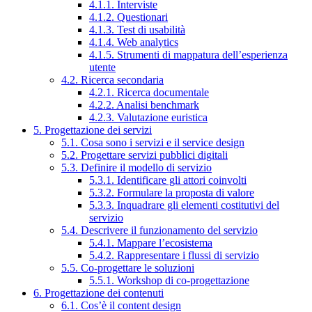
4.1.1. Interviste
4.1.2. Questionari
4.1.3. Test di usabilità
4.1.4. Web analytics
4.1.5. Strumenti di mappatura dell’esperienza
utente
4.2. Ricerca secondaria
4.2.1. Ricerca documentale
4.2.2. Analisi benchmark
4.2.3. Valutazione euristica
5. Progettazione dei servizi
5.1. Cosa sono i servizi e il service design
5.2. Progettare servizi pubblici digitali
5.3. Definire il modello di servizio
5.3.1. Identificare gli attori coinvolti
5.3.2. Formulare la proposta di valore
5.3.3. Inquadrare gli elementi costitutivi del
servizio
5.4. Descrivere il funzionamento del servizio
5.4.1. Mappare l’ecosistema
5.4.2. Rappresentare i flussi di servizio
5.5. Co-progettare le soluzioni
5.5.1. Workshop di co-progettazione
6. Progettazione dei contenuti
6.1. Cos’è il content design