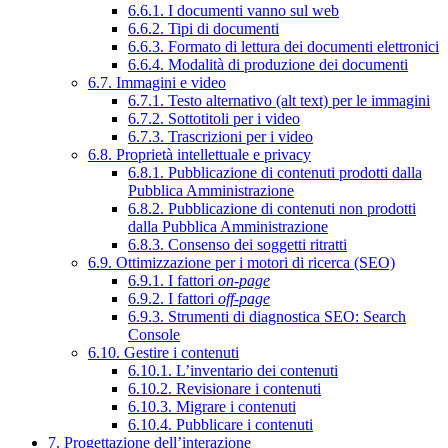
6.6.1. I documenti vanno sul web
6.6.2. Tipi di documenti
6.6.3. Formato di lettura dei documenti elettronici
6.6.4. Modalità di produzione dei documenti
6.7. Immagini e video
6.7.1. Testo alternativo (alt text) per le immagini
6.7.2. Sottotitoli per i video
6.7.3. Trascrizioni per i video
6.8. Proprietà intellettuale e privacy
6.8.1. Pubblicazione di contenuti prodotti dalla
Pubblica Amministrazione
6.8.2. Pubblicazione di contenuti non prodotti
dalla Pubblica Amministrazione
6.8.3. Consenso dei soggetti ritratti
6.9. Ottimizzazione per i motori di ricerca (SEO)
6.9.1. I fattori
on-page
6.9.2. I fattori
off-page
6.9.3. Strumenti di diagnostica SEO: Search
Console
6.10. Gestire i contenuti
6.10.1. L’inventario dei contenuti
6.10.2. Revisionare i contenuti
6.10.3. Migrare i contenuti
6.10.4. Pubblicare i contenuti
7. Progettazione dell’interazione