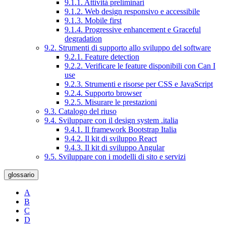
9.1.1. Attività preliminari
9.1.2. Web design responsivo e accessibile
9.1.3. Mobile first
9.1.4. Progressive enhancement e Graceful
degradation
9.2. Strumenti di supporto allo sviluppo del software
9.2.1. Feature detection
9.2.2. Verificare le feature disponibili con Can I
use
9.2.3. Strumenti e risorse per CSS e JavaScript
9.2.4. Supporto browser
9.2.5. Misurare le prestazioni
9.3. Catalogo del riuso
9.4. Sviluppare con il design system .italia
9.4.1. Il framework Bootstrap Italia
9.4.2. Il kit di sviluppo React
9.4.3. Il kit di sviluppo Angular
9.5. Sviluppare con i modelli di sito e servizi
glossario
A
B
C
D