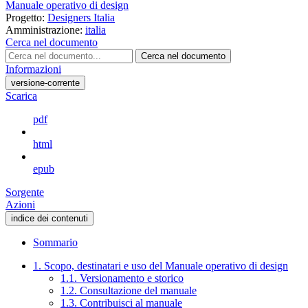
Manuale operativo di design
Progetto:
Designers Italia
Amministrazione:
italia
Cerca nel documento
Cerca nel documento
Informazioni
versione-corrente
Scarica
pdf
html
epub
Sorgente
Azioni
indice dei contenuti
Sommario
1. Scopo, destinatari e uso del Manuale operativo di design
1.1. Versionamento e storico
1.2. Consultazione del manuale
1.3. Contribuisci al manuale