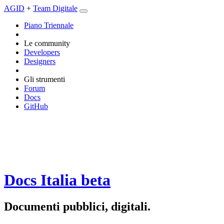
AGID
+
Team Digitale
Piano Triennale
Le community
Developers
Designers
Gli strumenti
Forum
Docs
GitHub
Docs Italia
beta
Documenti pubblici, digitali.