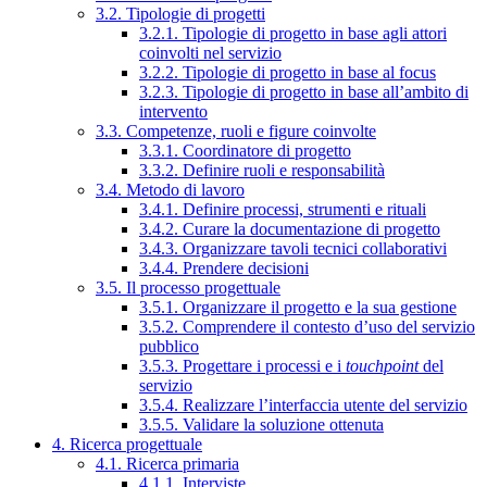
3.2. Tipologie di progetti
3.2.1. Tipologie di progetto in base agli attori
coinvolti nel servizio
3.2.2. Tipologie di progetto in base al focus
3.2.3. Tipologie di progetto in base all’ambito di
intervento
3.3. Competenze, ruoli e figure coinvolte
3.3.1. Coordinatore di progetto
3.3.2. Definire ruoli e responsabilità
3.4. Metodo di lavoro
3.4.1. Definire processi, strumenti e rituali
3.4.2. Curare la documentazione di progetto
3.4.3. Organizzare tavoli tecnici collaborativi
3.4.4. Prendere decisioni
3.5. Il processo progettuale
3.5.1. Organizzare il progetto e la sua gestione
3.5.2. Comprendere il contesto d’uso del servizio
pubblico
3.5.3. Progettare i processi e i
touchpoint
del
servizio
3.5.4. Realizzare l’interfaccia utente del servizio
3.5.5. Validare la soluzione ottenuta
4. Ricerca progettuale
4.1. Ricerca primaria
4.1.1. Interviste