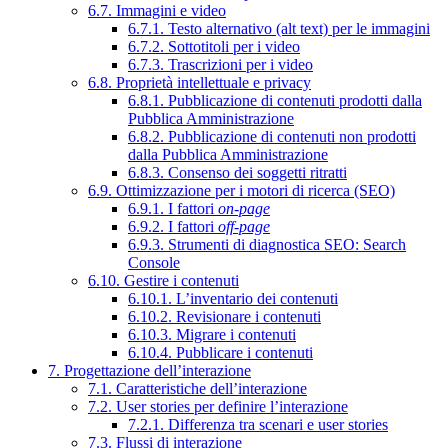
6.7. Immagini e video
6.7.1. Testo alternativo (alt text) per le immagini
6.7.2. Sottotitoli per i video
6.7.3. Trascrizioni per i video
6.8. Proprietà intellettuale e privacy
6.8.1. Pubblicazione di contenuti prodotti dalla
Pubblica Amministrazione
6.8.2. Pubblicazione di contenuti non prodotti
dalla Pubblica Amministrazione
6.8.3. Consenso dei soggetti ritratti
6.9. Ottimizzazione per i motori di ricerca (SEO)
6.9.1. I fattori
on-page
6.9.2. I fattori
off-page
6.9.3. Strumenti di diagnostica SEO: Search
Console
6.10. Gestire i contenuti
6.10.1. L’inventario dei contenuti
6.10.2. Revisionare i contenuti
6.10.3. Migrare i contenuti
6.10.4. Pubblicare i contenuti
7. Progettazione dell’interazione
7.1. Caratteristiche dell’interazione
7.2. User stories per definire l’interazione
7.2.1. Differenza tra scenari e user stories
7.3. Flussi di interazione