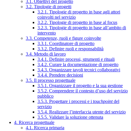
3.1. Obiettivi del progetto
3.2. Tipologie di progetti
3.2.1. Tipologie di progetto in base agli attori
coinvolti nel servizio
3.2.2. Tipologie di progetto in base al focus
3.2.3. Tipologie di progetto in base all’ambito di
intervento
3.3. Competenze, ruoli e figure coinvolte
3.3.1. Coordinatore di progetto
3.3.2. Definire ruoli e responsabilità
3.4. Metodo di lavoro
3.4.1. Definire processi, strumenti e rituali
3.4.2. Curare la documentazione di progetto
3.4.3. Organizzare tavoli tecnici collaborativi
3.4.4. Prendere decisioni
3.5. Il processo progettuale
3.5.1. Organizzare il progetto e la sua gestione
3.5.2. Comprendere il contesto d’uso del servizio
pubblico
3.5.3. Progettare i processi e i
touchpoint
del
servizio
3.5.4. Realizzare l’interfaccia utente del servizio
3.5.5. Validare la soluzione ottenuta
4. Ricerca progettuale
4.1. Ricerca primaria