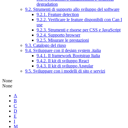
degradation
9.2. Strumenti di supporto allo sviluppo del software
9.2.1. Feature detection
9.2.2. Verificare le feature disponibili con Can I
use
9.2.3. Strumenti e risorse per CSS e JavaScript
9.2.4. Supporto browser
9.2.5. Misurare le prestazioni
9.3. Catalogo del riuso
9.4. Sviluppare con il design system .italia
9.4.1. Il framework Bootstrap Italia
9.4.2. Il kit di sviluppo React
9.4.3. Il kit di sviluppo Angular
9.5. Sviluppare con i modelli di sito e servizi
None
None
A
B
C
D
E
I
M