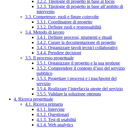
3.2.2. Tipologie di progetto in base al focus
3.2.3. Tipologie di progetto in base all’ambito di
intervento
3.3. Competenze, ruoli e figure coinvolte
3.3.1. Coordinatore di progetto
3.3.2. Definire ruoli e responsabilità
3.4. Metodo di lavoro
3.4.1. Definire processi, strumenti e rituali
3.4.2. Curare la documentazione di progetto
3.4.3. Organizzare tavoli tecnici collaborativi
3.4.4. Prendere decisioni
3.5. Il processo progettuale
3.5.1. Organizzare il progetto e la sua gestione
3.5.2. Comprendere il contesto d’uso del servizio
pubblico
3.5.3. Progettare i processi e i
touchpoint
del
servizio
3.5.4. Realizzare l’interfaccia utente del servizio
3.5.5. Validare la soluzione ottenuta
4. Ricerca progettuale
4.1. Ricerca primaria
4.1.1. Interviste
4.1.2. Questionari
4.1.3. Test di usabilità
4.1.4. Web analytics