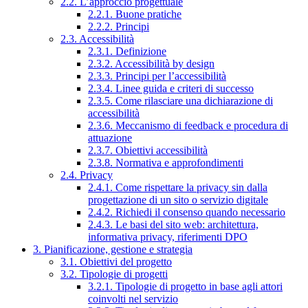
2.2. L’approccio progettuale
2.2.1. Buone pratiche
2.2.2. Principi
2.3. Accessibilità
2.3.1. Definizione
2.3.2. Accessibilità by design
2.3.3. Principi per l’accessibilità
2.3.4. Linee guida e criteri di successo
2.3.5. Come rilasciare una dichiarazione di
accessibilità
2.3.6. Meccanismo di feedback e procedura di
attuazione
2.3.7. Obiettivi accessibilità
2.3.8. Normativa e approfondimenti
2.4. Privacy
2.4.1. Come rispettare la privacy sin dalla
progettazione di un sito o servizio digitale
2.4.2. Richiedi il consenso quando necessario
2.4.3. Le basi del sito web: architettura,
informativa privacy, riferimenti DPO
3. Pianificazione, gestione e strategia
3.1. Obiettivi del progetto
3.2. Tipologie di progetti
3.2.1. Tipologie di progetto in base agli attori
coinvolti nel servizio