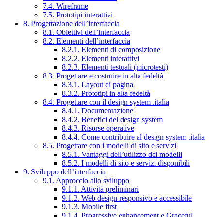
7.4. Wireframe
7.5. Prototipi interattivi
8. Progettazione dell’interfaccia
8.1. Obiettivi dell’interfaccia
8.2. Elementi dell’interfaccia
8.2.1. Elementi di composizione
8.2.2. Elementi interattivi
8.2.3. Elementi testuali (microtesti)
8.3. Progettare e costruire in alta fedeltà
8.3.1. Layout di pagina
8.3.2. Prototipi in alta fedeltà
8.4. Progettare con il design system .italia
8.4.1. Documentazione
8.4.2. Benefici del design system
8.4.3. Risorse operative
8.4.4. Come contribuire al design system .italia
8.5. Progettare con i modelli di sito e servizi
8.5.1. Vantaggi dell’utilizzo dei modelli
8.5.2. I modelli di sito e servizi disponibili
9. Sviluppo dell’interfaccia
9.1. Approccio allo sviluppo
9.1.1. Attività preliminari
9.1.2. Web design responsivo e accessibile
9.1.3. Mobile first
9.1.4. Progressive enhancement e Graceful