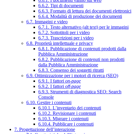
6.6.1. I documenti vanno sul web
6.6.2. Tipi di documenti
6.6.3. Formato di lettura dei documenti elettronici
6.6.4. Modalità di produzione dei documenti
6.7. Immagini e video
6.7.1. Testo alternativo (alt text) per le immagini
6.7.2. Sottotitoli per i video
6.7.3. Trascrizioni per i video
6.8. Proprietà intellettuale e privacy
6.8.1. Pubblicazione di contenuti prodotti dalla
Pubblica Amministrazione
6.8.2. Pubblicazione di contenuti non prodotti
dalla Pubblica Amministrazione
6.8.3. Consenso dei soggetti ritratti
6.9. Ottimizzazione per i motori di ricerca (SEO)
6.9.1. I fattori
on-page
6.9.2. I fattori
off-page
6.9.3. Strumenti di diagnostica SEO: Search
Console
6.10. Gestire i contenuti
6.10.1. L’inventario dei contenuti
6.10.2. Revisionare i contenuti
6.10.3. Migrare i contenuti
6.10.4. Pubblicare i contenuti
7. Progettazione dell’interazione