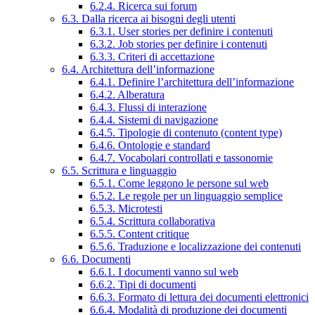
6.2.4. Ricerca sui forum
6.3. Dalla ricerca ai bisogni degli utenti
6.3.1. User stories per definire i contenuti
6.3.2. Job stories per definire i contenuti
6.3.3. Criteri di accettazione
6.4. Architettura dell’informazione
6.4.1. Definire l’architettura dell’informazione
6.4.2. Alberatura
6.4.3. Flussi di interazione
6.4.4. Sistemi di navigazione
6.4.5. Tipologie di contenuto (content type)
6.4.6. Ontologie e standard
6.4.7. Vocabolari controllati e tassonomie
6.5. Scrittura e linguaggio
6.5.1. Come leggono le persone sul web
6.5.2. Le regole per un linguaggio semplice
6.5.3. Microtesti
6.5.4. Scrittura collaborativa
6.5.5. Content critique
6.5.6. Traduzione e localizzazione dei contenuti
6.6. Documenti
6.6.1. I documenti vanno sul web
6.6.2. Tipi di documenti
6.6.3. Formato di lettura dei documenti elettronici
6.6.4. Modalità di produzione dei documenti