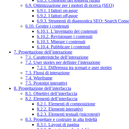
6.8.3. Consenso dei soggetti ritratti
6.9. Ottimizzazione per i motori di ricerca (SEO)
6.9.1. I fattori
on-page
6.9.2. I fattori
off-page
6.9.3. Strumenti di diagnostica SEO: Search Cons
6.10. Gestire i contenuti
6.10.1. L’inventario dei contenuti
6.10.2. Revisionare i contenuti
6.10.3. Migrare i contenuti
6.10.4. Pubblicare i contenuti
7. Progettazione dell’interazione
7.1. Caratteristiche dell’interazione
7.2. User stories per definire l’interazione
7.2.1. Differenza tra scenari e user stories
7.3. Flussi di interazione
7.4. Wireframe
7.5. Prototipi interattivi
8. Progettazione dell’interfaccia
8.1. Obiettivi dell’interfaccia
8.2. Elementi dell’interfaccia
8.2.1. Elementi di composizione
8.2.2. Elementi interattivi
8.2.3. Elementi testuali (microtesti)
8.3. Progettare e costruire in alta fedeltà
8.3.1. Layout di pagina