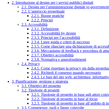
2. Introduzione al design per i servizi pubblici digitali
2.1. Design per l’amministrazione digitale (
e-government
2.2. L’approccio progettuale
2.2.1. Buone pratiche
2.2.2. Principi
2.3. Accessibilità
2.3.1. Definizione
2.3.2. Accessibilità by design
2.3.3. Principi per l’accessibilità
2.3.4. Linee guida e criteri di successo
2.3.5. Come rilasciare una dichiarazione di accessib
2.3.6. Meccanismo di feedback e procedura di attu
2.3.7. Obiettivi accessibilità
2.3.8. Normativa e approfondimenti
2.4. Privacy
2.4.1. Come rispettare la privacy sin dalla progettaz
2.4.2. Richiedi il consenso quando necessario
2.4.3. Le basi del sito web: architettura, informati
3. Pianificazione, gestione e strategia
3.1. Obiettivi del progetto
3.2. Tipologie di progetti
3.2.1. Tipologie di progetto in base agli attori coinv
3.2.2. Tipologie di progetto in base al focus
3.2.3. Tipologie di progetto in base all’ambito di i
3.3. Competenze, ruoli e figure coinvolte