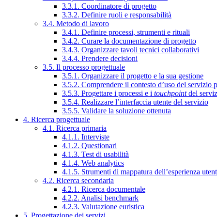
3.3.1. Coordinatore di progetto
3.3.2. Definire ruoli e responsabilità
3.4. Metodo di lavoro
3.4.1. Definire processi, strumenti e rituali
3.4.2. Curare la documentazione di progetto
3.4.3. Organizzare tavoli tecnici collaborativi
3.4.4. Prendere decisioni
3.5. Il processo progettuale
3.5.1. Organizzare il progetto e la sua gestione
3.5.2. Comprendere il contesto d’uso del servizio 
3.5.3. Progettare i processi e i
touchpoint
del servi
3.5.4. Realizzare l’interfaccia utente del servizio
3.5.5. Validare la soluzione ottenuta
4. Ricerca progettuale
4.1. Ricerca primaria
4.1.1. Interviste
4.1.2. Questionari
4.1.3. Test di usabilità
4.1.4. Web analytics
4.1.5. Strumenti di mappatura dell’esperienza uten
4.2. Ricerca secondaria
4.2.1. Ricerca documentale
4.2.2. Analisi benchmark
4.2.3. Valutazione euristica
5. Progettazione dei servizi