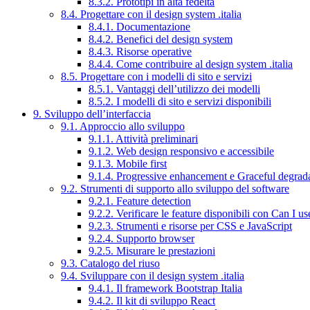
8.3.2. Prototipi in alta fedeltà
8.4. Progettare con il design system .italia
8.4.1. Documentazione
8.4.2. Benefici del design system
8.4.3. Risorse operative
8.4.4. Come contribuire al design system .italia
8.5. Progettare con i modelli di sito e servizi
8.5.1. Vantaggi dell’utilizzo dei modelli
8.5.2. I modelli di sito e servizi disponibili
9. Sviluppo dell’interfaccia
9.1. Approccio allo sviluppo
9.1.1. Attività preliminari
9.1.2. Web design responsivo e accessibile
9.1.3. Mobile first
9.1.4. Progressive enhancement e Graceful degrad
9.2. Strumenti di supporto allo sviluppo del software
9.2.1. Feature detection
9.2.2. Verificare le feature disponibili con Can I us
9.2.3. Strumenti e risorse per CSS e JavaScript
9.2.4. Supporto browser
9.2.5. Misurare le prestazioni
9.3. Catalogo del riuso
9.4. Sviluppare con il design system .italia
9.4.1. Il framework Bootstrap Italia
9.4.2. Il kit di sviluppo React