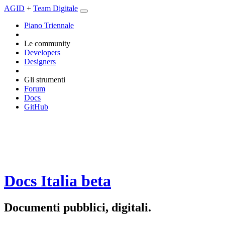
AGID
+
Team Digitale
Piano Triennale
Le community
Developers
Designers
Gli strumenti
Forum
Docs
GitHub
Docs Italia
beta
Documenti pubblici, digitali.