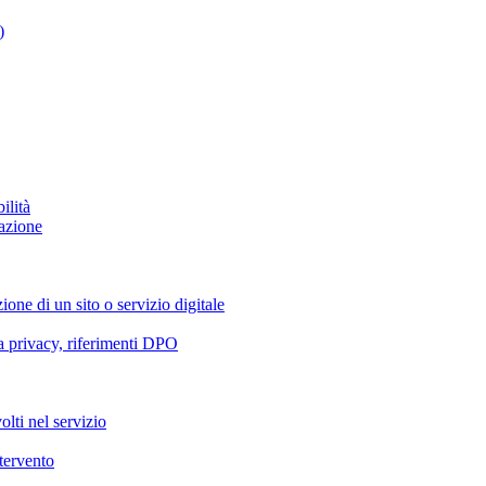
)
ilità
azione
ione di un sito o servizio digitale
va privacy, riferimenti DPO
olti nel servizio
ntervento