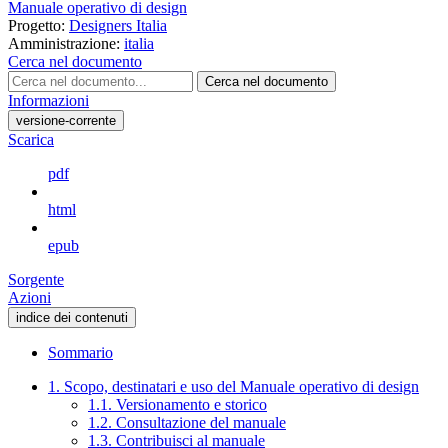
Manuale operativo di design
Progetto:
Designers Italia
Amministrazione:
italia
Cerca nel documento
Cerca nel documento
Informazioni
versione-corrente
Scarica
pdf
html
epub
Sorgente
Azioni
indice dei contenuti
Sommario
1. Scopo, destinatari e uso del Manuale operativo di design
1.1. Versionamento e storico
1.2. Consultazione del manuale
1.3. Contribuisci al manuale