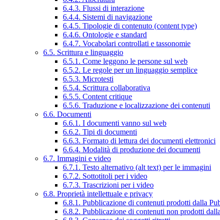
6.4.3. Flussi di interazione
6.4.4. Sistemi di navigazione
6.4.5. Tipologie di contenuto (content type)
6.4.6. Ontologie e standard
6.4.7. Vocabolari controllati e tassonomie
6.5. Scrittura e linguaggio
6.5.1. Come leggono le persone sul web
6.5.2. Le regole per un linguaggio semplice
6.5.3. Microtesti
6.5.4. Scrittura collaborativa
6.5.5. Content critique
6.5.6. Traduzione e localizzazione dei contenuti
6.6. Documenti
6.6.1. I documenti vanno sul web
6.6.2. Tipi di documenti
6.6.3. Formato di lettura dei documenti elettronici
6.6.4. Modalità di produzione dei documenti
6.7. Immagini e video
6.7.1. Testo alternativo (alt text) per le immagini
6.7.2. Sottotitoli per i video
6.7.3. Trascrizioni per i video
6.8. Proprietà intellettuale e privacy
6.8.1. Pubblicazione di contenuti prodotti dalla P
6.8.2. Pubblicazione di contenuti non prodotti dal