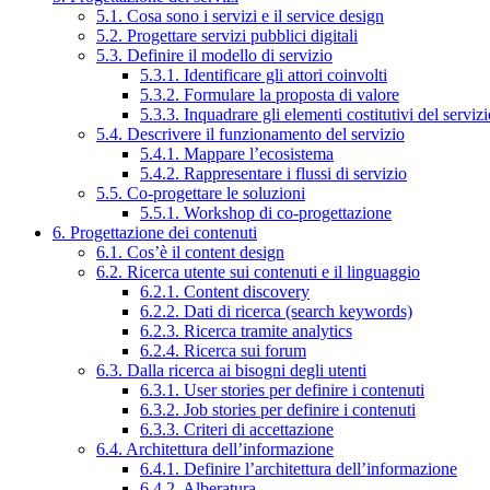
5.1. Cosa sono i servizi e il service design
5.2. Progettare servizi pubblici digitali
5.3. Definire il modello di servizio
5.3.1. Identificare gli attori coinvolti
5.3.2. Formulare la proposta di valore
5.3.3. Inquadrare gli elementi costitutivi del serviz
5.4. Descrivere il funzionamento del servizio
5.4.1. Mappare l’ecosistema
5.4.2. Rappresentare i flussi di servizio
5.5. Co-progettare le soluzioni
5.5.1. Workshop di co-progettazione
6. Progettazione dei contenuti
6.1. Cos’è il content design
6.2. Ricerca utente sui contenuti e il linguaggio
6.2.1. Content discovery
6.2.2. Dati di ricerca (search keywords)
6.2.3. Ricerca tramite analytics
6.2.4. Ricerca sui forum
6.3. Dalla ricerca ai bisogni degli utenti
6.3.1. User stories per definire i contenuti
6.3.2. Job stories per definire i contenuti
6.3.3. Criteri di accettazione
6.4. Architettura dell’informazione
6.4.1. Definire l’architettura dell’informazione
6.4.2. Alberatura