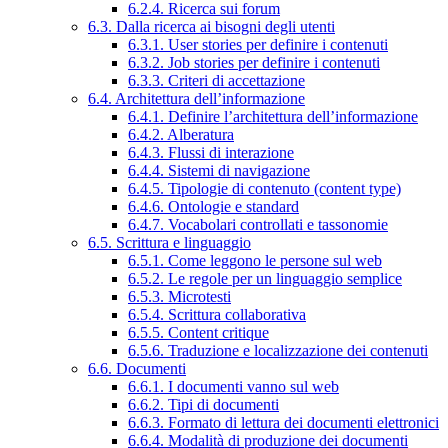
6.2.4. Ricerca sui forum
6.3. Dalla ricerca ai bisogni degli utenti
6.3.1. User stories per definire i contenuti
6.3.2. Job stories per definire i contenuti
6.3.3. Criteri di accettazione
6.4. Architettura dell’informazione
6.4.1. Definire l’architettura dell’informazione
6.4.2. Alberatura
6.4.3. Flussi di interazione
6.4.4. Sistemi di navigazione
6.4.5. Tipologie di contenuto (content type)
6.4.6. Ontologie e standard
6.4.7. Vocabolari controllati e tassonomie
6.5. Scrittura e linguaggio
6.5.1. Come leggono le persone sul web
6.5.2. Le regole per un linguaggio semplice
6.5.3. Microtesti
6.5.4. Scrittura collaborativa
6.5.5. Content critique
6.5.6. Traduzione e localizzazione dei contenuti
6.6. Documenti
6.6.1. I documenti vanno sul web
6.6.2. Tipi di documenti
6.6.3. Formato di lettura dei documenti elettronici
6.6.4. Modalità di produzione dei documenti