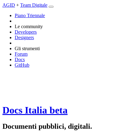
AGID
+
Team Digitale
Piano Triennale
Le community
Developers
Designers
Gli strumenti
Forum
Docs
GitHub
Docs Italia
beta
Documenti pubblici, digitali.