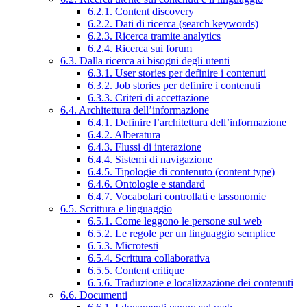
6.2.1. Content discovery
6.2.2. Dati di ricerca (search keywords)
6.2.3. Ricerca tramite analytics
6.2.4. Ricerca sui forum
6.3. Dalla ricerca ai bisogni degli utenti
6.3.1. User stories per definire i contenuti
6.3.2. Job stories per definire i contenuti
6.3.3. Criteri di accettazione
6.4. Architettura dell’informazione
6.4.1. Definire l’architettura dell’informazione
6.4.2. Alberatura
6.4.3. Flussi di interazione
6.4.4. Sistemi di navigazione
6.4.5. Tipologie di contenuto (content type)
6.4.6. Ontologie e standard
6.4.7. Vocabolari controllati e tassonomie
6.5. Scrittura e linguaggio
6.5.1. Come leggono le persone sul web
6.5.2. Le regole per un linguaggio semplice
6.5.3. Microtesti
6.5.4. Scrittura collaborativa
6.5.5. Content critique
6.5.6. Traduzione e localizzazione dei contenuti
6.6. Documenti