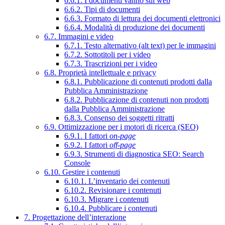
6.6.1. I documenti vanno sul web
6.6.2. Tipi di documenti
6.6.3. Formato di lettura dei documenti elettronici
6.6.4. Modalità di produzione dei documenti
6.7. Immagini e video
6.7.1. Testo alternativo (alt text) per le immagini
6.7.2. Sottotitoli per i video
6.7.3. Trascrizioni per i video
6.8. Proprietà intellettuale e privacy
6.8.1. Pubblicazione di contenuti prodotti dalla
Pubblica Amministrazione
6.8.2. Pubblicazione di contenuti non prodotti
dalla Pubblica Amministrazione
6.8.3. Consenso dei soggetti ritratti
6.9. Ottimizzazione per i motori di ricerca (SEO)
6.9.1. I fattori
on-page
6.9.2. I fattori
off-page
6.9.3. Strumenti di diagnostica SEO: Search
Console
6.10. Gestire i contenuti
6.10.1. L’inventario dei contenuti
6.10.2. Revisionare i contenuti
6.10.3. Migrare i contenuti
6.10.4. Pubblicare i contenuti
7. Progettazione dell’interazione