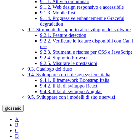
9.1.1. Attività preliminari
9.1.2. Web design responsivo e accessibile
9.1.3. Mobile first
9.1.4. Progressive enhancement e Graceful
degradation
9.2. Strumenti di supporto allo sviluppo del software
9.2.1. Feature detection
9.2.2. Verificare le feature disponibili con Can I
use
9.2.3. Strumenti e risorse per CSS e JavaScript
9.2.4. Supporto browser
9.2.5. Misurare le prestazioni
9.3. Catalogo del riuso
9.4. Sviluppare con il design system .italia
9.4.1. Il framework Bootstrap Italia
9.4.2. Il kit di sviluppo React
9.4.3. Il kit di sviluppo Angular
9.5. Sviluppare con i modelli di sito e servizi
glossario
A
B
C
D