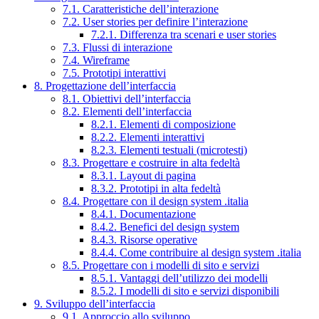
7.1. Caratteristiche dell’interazione
7.2. User stories per definire l’interazione
7.2.1. Differenza tra scenari e user stories
7.3. Flussi di interazione
7.4. Wireframe
7.5. Prototipi interattivi
8. Progettazione dell’interfaccia
8.1. Obiettivi dell’interfaccia
8.2. Elementi dell’interfaccia
8.2.1. Elementi di composizione
8.2.2. Elementi interattivi
8.2.3. Elementi testuali (microtesti)
8.3. Progettare e costruire in alta fedeltà
8.3.1. Layout di pagina
8.3.2. Prototipi in alta fedeltà
8.4. Progettare con il design system .italia
8.4.1. Documentazione
8.4.2. Benefici del design system
8.4.3. Risorse operative
8.4.4. Come contribuire al design system .italia
8.5. Progettare con i modelli di sito e servizi
8.5.1. Vantaggi dell’utilizzo dei modelli
8.5.2. I modelli di sito e servizi disponibili
9. Sviluppo dell’interfaccia
9.1. Approccio allo sviluppo