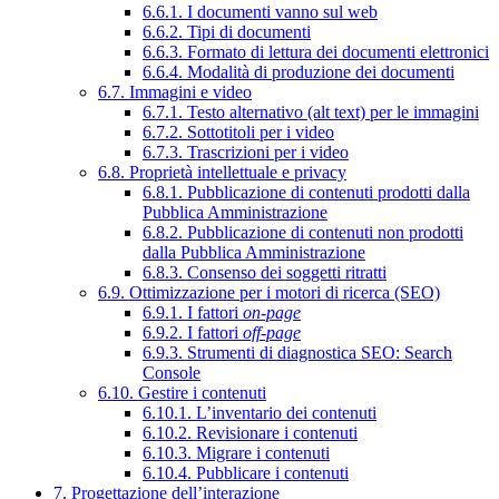
6.6.1. I documenti vanno sul web
6.6.2. Tipi di documenti
6.6.3. Formato di lettura dei documenti elettronici
6.6.4. Modalità di produzione dei documenti
6.7. Immagini e video
6.7.1. Testo alternativo (alt text) per le immagini
6.7.2. Sottotitoli per i video
6.7.3. Trascrizioni per i video
6.8. Proprietà intellettuale e privacy
6.8.1. Pubblicazione di contenuti prodotti dalla
Pubblica Amministrazione
6.8.2. Pubblicazione di contenuti non prodotti
dalla Pubblica Amministrazione
6.8.3. Consenso dei soggetti ritratti
6.9. Ottimizzazione per i motori di ricerca (SEO)
6.9.1. I fattori
on-page
6.9.2. I fattori
off-page
6.9.3. Strumenti di diagnostica SEO: Search
Console
6.10. Gestire i contenuti
6.10.1. L’inventario dei contenuti
6.10.2. Revisionare i contenuti
6.10.3. Migrare i contenuti
6.10.4. Pubblicare i contenuti
7. Progettazione dell’interazione