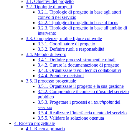
3.1. Obiettivi del progetto
3.2. Tipologie di progetti
3.2.1. Tipologie di progetto in base agli attori
coinvolti nel servizio
3.2.2. Tipologie di progetto in base al focus
3.2.3. Tipologie di progetto in base all’ambito di
intervento
3.3. Competenze, ruoli e figure coinvolte
3.3.1. Coordinatore di progetto
3.3.2. Definire ruoli e responsabilità
3.4. Metodo di lavoro
3.4.1. Definire processi, strumenti e rituali
3.4.2. Curare la documentazione di progetto
3.4.3. Organizzare tavoli tecnici collaborativi
3.4.4. Prendere decisioni
3.5. Il processo progettuale
3.5.1. Organizzare il progetto e la sua gestione
3.5.2. Comprendere il contesto d’uso del servizio
pubblico
3.5.3. Progettare i processi e i
touchpoint
del
servizio
3.5.4. Realizzare l’interfaccia utente del servizio
3.5.5. Validare la soluzione ottenuta
4. Ricerca progettuale
4.1. Ricerca primaria