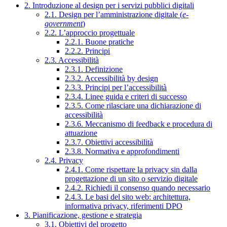
2. Introduzione al design per i servizi pubblici digitali
2.1. Design per l’amministrazione digitale (
e-
government
)
2.2. L’approccio progettuale
2.2.1. Buone pratiche
2.2.2. Principi
2.3. Accessibilità
2.3.1. Definizione
2.3.2. Accessibilità by design
2.3.3. Principi per l’accessibilità
2.3.4. Linee guida e criteri di successo
2.3.5. Come rilasciare una dichiarazione di
accessibilità
2.3.6. Meccanismo di feedback e procedura di
attuazione
2.3.7. Obiettivi accessibilità
2.3.8. Normativa e approfondimenti
2.4. Privacy
2.4.1. Come rispettare la privacy sin dalla
progettazione di un sito o servizio digitale
2.4.2. Richiedi il consenso quando necessario
2.4.3. Le basi del sito web: architettura,
informativa privacy, riferimenti DPO
3. Pianificazione, gestione e strategia
3.1. Obiettivi del progetto