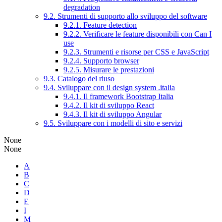
degradation
9.2. Strumenti di supporto allo sviluppo del software
9.2.1. Feature detection
9.2.2. Verificare le feature disponibili con Can I
use
9.2.3. Strumenti e risorse per CSS e JavaScript
9.2.4. Supporto browser
9.2.5. Misurare le prestazioni
9.3. Catalogo del riuso
9.4. Sviluppare con il design system .italia
9.4.1. Il framework Bootstrap Italia
9.4.2. Il kit di sviluppo React
9.4.3. Il kit di sviluppo Angular
9.5. Sviluppare con i modelli di sito e servizi
None
None
A
B
C
D
E
I
M