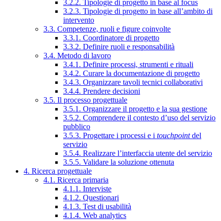
3.2.2. Tipologie di progetto in base al focus
3.2.3. Tipologie di progetto in base all’ambito di
intervento
3.3. Competenze, ruoli e figure coinvolte
3.3.1. Coordinatore di progetto
3.3.2. Definire ruoli e responsabilità
3.4. Metodo di lavoro
3.4.1. Definire processi, strumenti e rituali
3.4.2. Curare la documentazione di progetto
3.4.3. Organizzare tavoli tecnici collaborativi
3.4.4. Prendere decisioni
3.5. Il processo progettuale
3.5.1. Organizzare il progetto e la sua gestione
3.5.2. Comprendere il contesto d’uso del servizio
pubblico
3.5.3. Progettare i processi e i
touchpoint
del
servizio
3.5.4. Realizzare l’interfaccia utente del servizio
3.5.5. Validare la soluzione ottenuta
4. Ricerca progettuale
4.1. Ricerca primaria
4.1.1. Interviste
4.1.2. Questionari
4.1.3. Test di usabilità
4.1.4. Web analytics