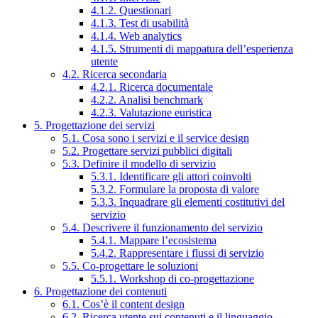
4.1.2. Questionari
4.1.3. Test di usabilità
4.1.4. Web analytics
4.1.5. Strumenti di mappatura dell’esperienza
utente
4.2. Ricerca secondaria
4.2.1. Ricerca documentale
4.2.2. Analisi benchmark
4.2.3. Valutazione euristica
5. Progettazione dei servizi
5.1. Cosa sono i servizi e il service design
5.2. Progettare servizi pubblici digitali
5.3. Definire il modello di servizio
5.3.1. Identificare gli attori coinvolti
5.3.2. Formulare la proposta di valore
5.3.3. Inquadrare gli elementi costitutivi del
servizio
5.4. Descrivere il funzionamento del servizio
5.4.1. Mappare l’ecosistema
5.4.2. Rappresentare i flussi di servizio
5.5. Co-progettare le soluzioni
5.5.1. Workshop di co-progettazione
6. Progettazione dei contenuti
6.1. Cos’è il content design
6.2. Ricerca utente sui contenuti e il linguaggio