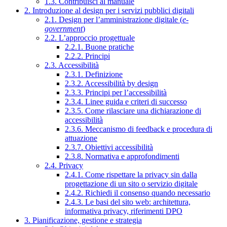
1.3. Contribuisci al manuale
2. Introduzione al design per i servizi pubblici digitali
2.1. Design per l’amministrazione digitale (
e-
government
)
2.2. L’approccio progettuale
2.2.1. Buone pratiche
2.2.2. Principi
2.3. Accessibilità
2.3.1. Definizione
2.3.2. Accessibilità by design
2.3.3. Principi per l’accessibilità
2.3.4. Linee guida e criteri di successo
2.3.5. Come rilasciare una dichiarazione di
accessibilità
2.3.6. Meccanismo di feedback e procedura di
attuazione
2.3.7. Obiettivi accessibilità
2.3.8. Normativa e approfondimenti
2.4. Privacy
2.4.1. Come rispettare la privacy sin dalla
progettazione di un sito o servizio digitale
2.4.2. Richiedi il consenso quando necessario
2.4.3. Le basi del sito web: architettura,
informativa privacy, riferimenti DPO
3. Pianificazione, gestione e strategia