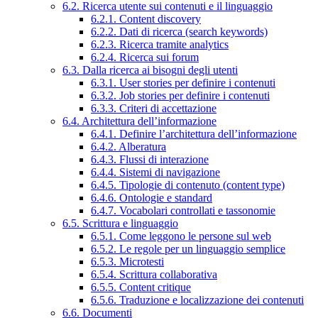
6.2. Ricerca utente sui contenuti e il linguaggio
6.2.1. Content discovery
6.2.2. Dati di ricerca (search keywords)
6.2.3. Ricerca tramite analytics
6.2.4. Ricerca sui forum
6.3. Dalla ricerca ai bisogni degli utenti
6.3.1. User stories per definire i contenuti
6.3.2. Job stories per definire i contenuti
6.3.3. Criteri di accettazione
6.4. Architettura dell’informazione
6.4.1. Definire l’architettura dell’informazione
6.4.2. Alberatura
6.4.3. Flussi di interazione
6.4.4. Sistemi di navigazione
6.4.5. Tipologie di contenuto (content type)
6.4.6. Ontologie e standard
6.4.7. Vocabolari controllati e tassonomie
6.5. Scrittura e linguaggio
6.5.1. Come leggono le persone sul web
6.5.2. Le regole per un linguaggio semplice
6.5.3. Microtesti
6.5.4. Scrittura collaborativa
6.5.5. Content critique
6.5.6. Traduzione e localizzazione dei contenuti
6.6. Documenti