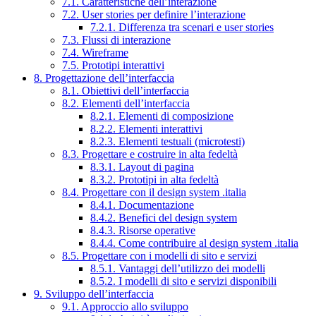
7.1. Caratteristiche dell’interazione
7.2. User stories per definire l’interazione
7.2.1. Differenza tra scenari e user stories
7.3. Flussi di interazione
7.4. Wireframe
7.5. Prototipi interattivi
8. Progettazione dell’interfaccia
8.1. Obiettivi dell’interfaccia
8.2. Elementi dell’interfaccia
8.2.1. Elementi di composizione
8.2.2. Elementi interattivi
8.2.3. Elementi testuali (microtesti)
8.3. Progettare e costruire in alta fedeltà
8.3.1. Layout di pagina
8.3.2. Prototipi in alta fedeltà
8.4. Progettare con il design system .italia
8.4.1. Documentazione
8.4.2. Benefici del design system
8.4.3. Risorse operative
8.4.4. Come contribuire al design system .italia
8.5. Progettare con i modelli di sito e servizi
8.5.1. Vantaggi dell’utilizzo dei modelli
8.5.2. I modelli di sito e servizi disponibili
9. Sviluppo dell’interfaccia
9.1. Approccio allo sviluppo