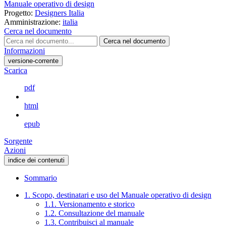
Manuale operativo di design
Progetto:
Designers Italia
Amministrazione:
italia
Cerca nel documento
Cerca nel documento
Informazioni
versione-corrente
Scarica
pdf
html
epub
Sorgente
Azioni
indice dei contenuti
Sommario
1. Scopo, destinatari e uso del Manuale operativo di design
1.1. Versionamento e storico
1.2. Consultazione del manuale
1.3. Contribuisci al manuale