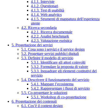
4.1.1. Interviste
4.1.2. Questionari
4.1.3. Test di usabilità
4.1.4. Web analytics
4.1.5. Strumenti di mappatura dell’esperienza
utente
4.2. Ricerca secondaria
4.2.1. Ricerca documentale
4.2.2. Analisi benchmark
4.2.3. Valutazione euristica
5. Progettazione dei servizi
5.1. Cosa sono i servizi e il service design
5.2. Progettare servizi pubblici digitali
5.3. Definire il modello di servizio
5.3.1. Identificare gli attori coinvolti
5.3.2. Formulare la proposta di valore
5.3.3. Inquadrare gli elementi costitutivi del
servizio
5.4. Descrivere il funzionamento del servizio
5.4.1. Mappare l’ecosistema
5.4.2. Rappresentare i flussi di servizio
5.5. Co-progettare le soluzioni
5.5.1. Workshop di co-progettazione
6. Progettazione dei contenuti
6.1. Cos’è il content design