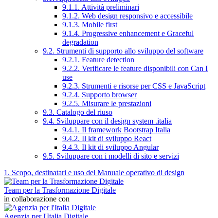
9.1.1. Attività preliminari
9.1.2. Web design responsivo e accessibile
9.1.3. Mobile first
9.1.4. Progressive enhancement e Graceful
degradation
9.2. Strumenti di supporto allo sviluppo del software
9.2.1. Feature detection
9.2.2. Verificare le feature disponibili con Can I
use
9.2.3. Strumenti e risorse per CSS e JavaScript
9.2.4. Supporto browser
9.2.5. Misurare le prestazioni
9.3. Catalogo del riuso
9.4. Sviluppare con il design system .italia
9.4.1. Il framework Bootstrap Italia
9.4.2. Il kit di sviluppo React
9.4.3. Il kit di sviluppo Angular
9.5. Sviluppare con i modelli di sito e servizi
1. Scopo, destinatari e uso del Manuale operativo di design
Team per la Trasformazione Digitale
in collaborazione con
Agenzia per l'Italia Digitale