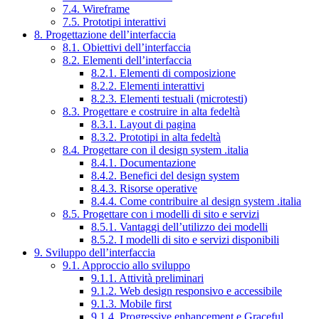
7.4. Wireframe
7.5. Prototipi interattivi
8. Progettazione dell’interfaccia
8.1. Obiettivi dell’interfaccia
8.2. Elementi dell’interfaccia
8.2.1. Elementi di composizione
8.2.2. Elementi interattivi
8.2.3. Elementi testuali (microtesti)
8.3. Progettare e costruire in alta fedeltà
8.3.1. Layout di pagina
8.3.2. Prototipi in alta fedeltà
8.4. Progettare con il design system .italia
8.4.1. Documentazione
8.4.2. Benefici del design system
8.4.3. Risorse operative
8.4.4. Come contribuire al design system .italia
8.5. Progettare con i modelli di sito e servizi
8.5.1. Vantaggi dell’utilizzo dei modelli
8.5.2. I modelli di sito e servizi disponibili
9. Sviluppo dell’interfaccia
9.1. Approccio allo sviluppo
9.1.1. Attività preliminari
9.1.2. Web design responsivo e accessibile
9.1.3. Mobile first
9.1.4. Progressive enhancement e Graceful