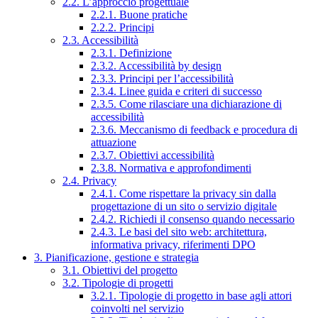
2.2. L’approccio progettuale
2.2.1. Buone pratiche
2.2.2. Principi
2.3. Accessibilità
2.3.1. Definizione
2.3.2. Accessibilità by design
2.3.3. Principi per l’accessibilità
2.3.4. Linee guida e criteri di successo
2.3.5. Come rilasciare una dichiarazione di
accessibilità
2.3.6. Meccanismo di feedback e procedura di
attuazione
2.3.7. Obiettivi accessibilità
2.3.8. Normativa e approfondimenti
2.4. Privacy
2.4.1. Come rispettare la privacy sin dalla
progettazione di un sito o servizio digitale
2.4.2. Richiedi il consenso quando necessario
2.4.3. Le basi del sito web: architettura,
informativa privacy, riferimenti DPO
3. Pianificazione, gestione e strategia
3.1. Obiettivi del progetto
3.2. Tipologie di progetti
3.2.1. Tipologie di progetto in base agli attori
coinvolti nel servizio