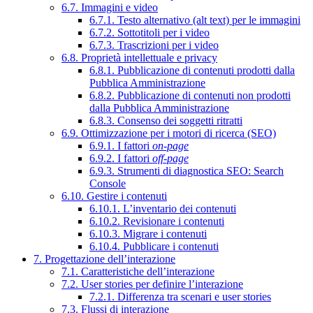
6.7. Immagini e video
6.7.1. Testo alternativo (alt text) per le immagini
6.7.2. Sottotitoli per i video
6.7.3. Trascrizioni per i video
6.8. Proprietà intellettuale e privacy
6.8.1. Pubblicazione di contenuti prodotti dalla
Pubblica Amministrazione
6.8.2. Pubblicazione di contenuti non prodotti
dalla Pubblica Amministrazione
6.8.3. Consenso dei soggetti ritratti
6.9. Ottimizzazione per i motori di ricerca (SEO)
6.9.1. I fattori
on-page
6.9.2. I fattori
off-page
6.9.3. Strumenti di diagnostica SEO: Search
Console
6.10. Gestire i contenuti
6.10.1. L’inventario dei contenuti
6.10.2. Revisionare i contenuti
6.10.3. Migrare i contenuti
6.10.4. Pubblicare i contenuti
7. Progettazione dell’interazione
7.1. Caratteristiche dell’interazione
7.2. User stories per definire l’interazione
7.2.1. Differenza tra scenari e user stories
7.3. Flussi di interazione