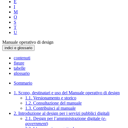
E
I
M
O
S
T
U
Manuale operativo di design
indici e glossario
contenuti
figure
tabelle
glossario
Sommario
1. Scopo, destinatari e uso del Manuale operativo di design
1.1. Versionamento e storico
1.2. Consultazione del manuale
1.3. Contribuisci al manuale
2. Introduzione al design per i servizi pubblici digitali
2.1. Design per l’amministrazione digitale (
e-
government
)