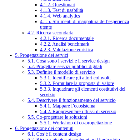
4.1.2. Questionari
4.1.3. Test di usabilità
4.1.4. Web analytics
4.1.5. Strumenti di mappatura dell’esperienza
utente
4.2. Ricerca secondaria
4.2.1. Ricerca documentale
4.2.2. Analisi benchmark
4.2.3. Valutazione euristica
5. Progettazione dei servizi
5.1. Cosa sono i servizi e il service design
5.2. Progettare servizi pubblici digitali
5.3. Definire il modello di servizio
5.3.1. Identificare gli attori coinvolti
5.3.2. Formulare la proposta di valore
5.3.3. Inquadrare gli elementi costitutivi del
servizio
5.4. Descrivere il funzionamento del servizio
5.4.1. Mappare l’ecosistema
5.4.2. Rappresentare i flussi di servizio
5.5. Co-progettare le soluzioni
5.5.1. Workshop di co-progettazione
6. Progettazione dei contenuti
6.1. Cos’è il content design
6.2. Ricerca utente sui contenuti e il linguaggio