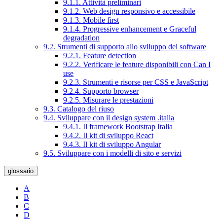
9.1.1. Attività preliminari
9.1.2. Web design responsivo e accessibile
9.1.3. Mobile first
9.1.4. Progressive enhancement e Graceful
degradation
9.2. Strumenti di supporto allo sviluppo del software
9.2.1. Feature detection
9.2.2. Verificare le feature disponibili con Can I
use
9.2.3. Strumenti e risorse per CSS e JavaScript
9.2.4. Supporto browser
9.2.5. Misurare le prestazioni
9.3. Catalogo del riuso
9.4. Sviluppare con il design system .italia
9.4.1. Il framework Bootstrap Italia
9.4.2. Il kit di sviluppo React
9.4.3. Il kit di sviluppo Angular
9.5. Sviluppare con i modelli di sito e servizi
glossario
A
B
C
D