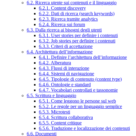
6.2. Ricerca utente sui contenuti e il linguaggio
6.2.1. Content discovery
6.2.2. Dati di ricerca (search keywords)
6.2.3. Ricerca tramite analytics
6.2.4. Ricerca sui forum
6.3. Dalla ricerca ai bisogni degli utenti
6.3.1. User stories per definire i contenuti
6.3.2. Job stories per definire i contenuti
6.3.3. Criteri di accettazione
6.4. Architettura dell’informazione
6.4.1. Definire l’architettura dell’informazione
6.4.2. Alberatura
6.4.3. Flussi di interazione
6.4.4. Sistemi di navigazione
6.4.5. Tipologie di contenuto (content type)
6.4.6. Ontologie e standard
6.4.7. Vocabolari controllati e tassonomie
6.5. Scrittura e linguaggio
6.5.1. Come leggono le persone sul web
6.5.2. Le regole per un linguaggio semplice
6.5.3. Microtesti
6.5.4. Scrittura collaborativa
6.5.5. Content critique
6.5.6. Traduzione e localizzazione dei contenuti
6.6. Documenti