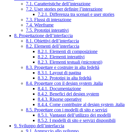
7.1. Caratteristiche dell’interazione
7.2. User stories per definire l’interazione
7.2.1. Differenza tra scenari e user stories
7.3. Flussi di interazione
7.4. Wireframe
7.5. Prototipi interattivi
8. Progettazione dell’interfaccia
8.1. Obiettivi dell’interfaccia
8.2. Elementi dell’interfaccia
8.2.1. Elementi di composizione
8.2.2. Elementi interattivi
8.2.3. Elementi testuali (microtesti)
8.3. Progettare e costruire in alta fedeltà
8.3.1. Layout di pagina
8.3.2. Prototipi in alta fedeltà
8.4. Progettare con il design system .italia
8.4.1. Documentazione
8.4.2. Benefici del design system
8.4.3. Risorse operative
8.4.4. Come contribuire al design system .italia
8.5. Progettare con i modelli di sito e servizi
8.5.1. Vantaggi dell’utilizzo dei modelli
8.5.2. I modelli di sito e servizi disponibili
9. Sviluppo dell’interfaccia
9.1. Approccio allo sviluppo