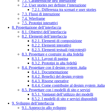
7.1. Caratteristiche dell’interazione
7.2. User stories per definire l’interazione
7.2.1. Differenza tra scenari e user stories
7.3. Flussi di interazione
7.4. Wireframe
7.5. Prototipi interattivi
8. Progettazione dell’interfaccia
8.1. Obiettivi dell’interfaccia
8.2. Elementi dell’interfaccia
8.2.1. Elementi di composizione
8.2.2. Elementi interattivi
8.2.3. Elementi testuali (microtesti)
8.3. Progettare e costruire in alta fedeltà
8.3.1. Layout di pagina
8.3.2. Prototipi in alta fedeltà
8.4. Progettare con il design system .italia
8.4.1. Documentazione
8.4.2. Benefici del design system
8.4.3. Risorse operative
8.4.4. Come contribuire al design system .italia
8.5. Progettare con i modelli di sito e servizi
8.5.1. Vantaggi dell’utilizzo dei modelli
8.5.2. I modelli di sito e servizi disponibili
9. Sviluppo dell’interfaccia
9.1. Approccio allo sviluppo