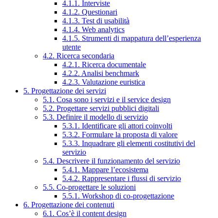
4.1.1. Interviste
4.1.2. Questionari
4.1.3. Test di usabilità
4.1.4. Web analytics
4.1.5. Strumenti di mappatura dell’esperienza
utente
4.2. Ricerca secondaria
4.2.1. Ricerca documentale
4.2.2. Analisi benchmark
4.2.3. Valutazione euristica
5. Progettazione dei servizi
5.1. Cosa sono i servizi e il service design
5.2. Progettare servizi pubblici digitali
5.3. Definire il modello di servizio
5.3.1. Identificare gli attori coinvolti
5.3.2. Formulare la proposta di valore
5.3.3. Inquadrare gli elementi costitutivi del
servizio
5.4. Descrivere il funzionamento del servizio
5.4.1. Mappare l’ecosistema
5.4.2. Rappresentare i flussi di servizio
5.5. Co-progettare le soluzioni
5.5.1. Workshop di co-progettazione
6. Progettazione dei contenuti
6.1. Cos’è il content design