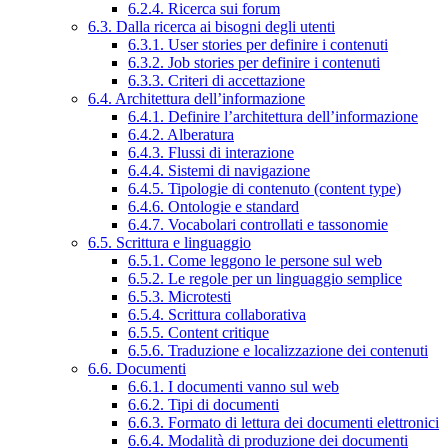
6.2.4. Ricerca sui forum
6.3. Dalla ricerca ai bisogni degli utenti
6.3.1. User stories per definire i contenuti
6.3.2. Job stories per definire i contenuti
6.3.3. Criteri di accettazione
6.4. Architettura dell’informazione
6.4.1. Definire l’architettura dell’informazione
6.4.2. Alberatura
6.4.3. Flussi di interazione
6.4.4. Sistemi di navigazione
6.4.5. Tipologie di contenuto (content type)
6.4.6. Ontologie e standard
6.4.7. Vocabolari controllati e tassonomie
6.5. Scrittura e linguaggio
6.5.1. Come leggono le persone sul web
6.5.2. Le regole per un linguaggio semplice
6.5.3. Microtesti
6.5.4. Scrittura collaborativa
6.5.5. Content critique
6.5.6. Traduzione e localizzazione dei contenuti
6.6. Documenti
6.6.1. I documenti vanno sul web
6.6.2. Tipi di documenti
6.6.3. Formato di lettura dei documenti elettronici
6.6.4. Modalità di produzione dei documenti