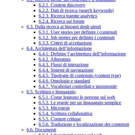
6.2.1. Content discovery
6.2.2. Dati di ricerca (search keywords)
6.2.3. Ricerca tramite analytics
6.2.4. Ricerca sui forum
6.3. Dalla ricerca ai bisogni degli utenti
6.3.1. User stories per definire i contenuti
6.3.2. Job stories per definire i contenuti
6.3.3. Criteri di accettazione
6.4. Architettura dell’informazione
6.4.1. Definire l’architettura dell’informazione
6.4.2. Alberatura
6.4.3. Flussi di interazione
6.4.4. Sistemi di navigazione
6.4.5. Tipologie di contenuto (content type)
6.4.6. Ontologie e standard
6.4.7. Vocabolari controllati e tassonomie
6.5. Scrittura e linguaggio
6.5.1. Come leggono le persone sul web
6.5.2. Le regole per un linguaggio semplice
6.5.3. Microtesti
6.5.4. Scrittura collaborativa
6.5.5. Content critique
6.5.6. Traduzione e localizzazione dei contenuti
6.6. Documenti