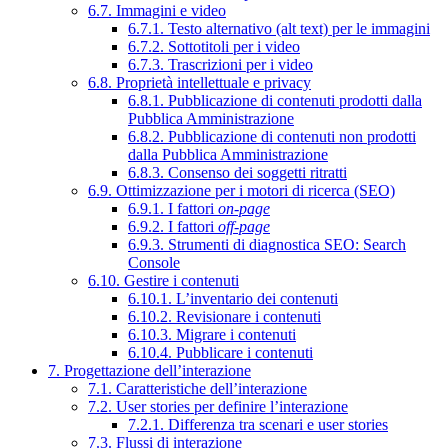
6.7. Immagini e video
6.7.1. Testo alternativo (alt text) per le immagini
6.7.2. Sottotitoli per i video
6.7.3. Trascrizioni per i video
6.8. Proprietà intellettuale e privacy
6.8.1. Pubblicazione di contenuti prodotti dalla
Pubblica Amministrazione
6.8.2. Pubblicazione di contenuti non prodotti
dalla Pubblica Amministrazione
6.8.3. Consenso dei soggetti ritratti
6.9. Ottimizzazione per i motori di ricerca (SEO)
6.9.1. I fattori
on-page
6.9.2. I fattori
off-page
6.9.3. Strumenti di diagnostica SEO: Search
Console
6.10. Gestire i contenuti
6.10.1. L’inventario dei contenuti
6.10.2. Revisionare i contenuti
6.10.3. Migrare i contenuti
6.10.4. Pubblicare i contenuti
7. Progettazione dell’interazione
7.1. Caratteristiche dell’interazione
7.2. User stories per definire l’interazione
7.2.1. Differenza tra scenari e user stories
7.3. Flussi di interazione