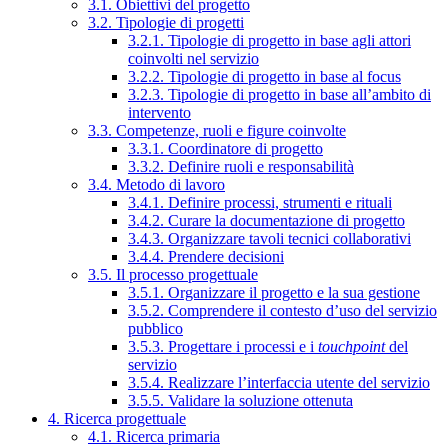
3.1. Obiettivi del progetto
3.2. Tipologie di progetti
3.2.1. Tipologie di progetto in base agli attori
coinvolti nel servizio
3.2.2. Tipologie di progetto in base al focus
3.2.3. Tipologie di progetto in base all’ambito di
intervento
3.3. Competenze, ruoli e figure coinvolte
3.3.1. Coordinatore di progetto
3.3.2. Definire ruoli e responsabilità
3.4. Metodo di lavoro
3.4.1. Definire processi, strumenti e rituali
3.4.2. Curare la documentazione di progetto
3.4.3. Organizzare tavoli tecnici collaborativi
3.4.4. Prendere decisioni
3.5. Il processo progettuale
3.5.1. Organizzare il progetto e la sua gestione
3.5.2. Comprendere il contesto d’uso del servizio
pubblico
3.5.3. Progettare i processi e i
touchpoint
del
servizio
3.5.4. Realizzare l’interfaccia utente del servizio
3.5.5. Validare la soluzione ottenuta
4. Ricerca progettuale
4.1. Ricerca primaria