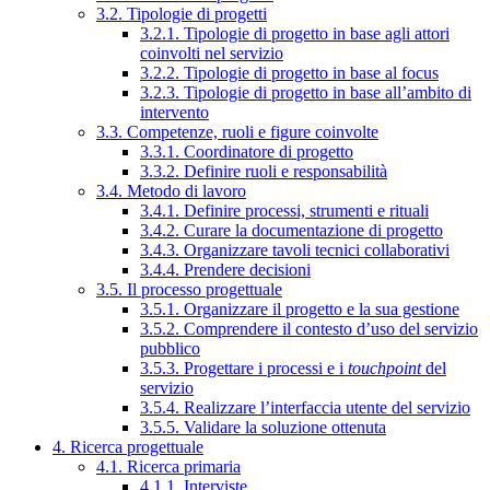
3.2. Tipologie di progetti
3.2.1. Tipologie di progetto in base agli attori
coinvolti nel servizio
3.2.2. Tipologie di progetto in base al focus
3.2.3. Tipologie di progetto in base all’ambito di
intervento
3.3. Competenze, ruoli e figure coinvolte
3.3.1. Coordinatore di progetto
3.3.2. Definire ruoli e responsabilità
3.4. Metodo di lavoro
3.4.1. Definire processi, strumenti e rituali
3.4.2. Curare la documentazione di progetto
3.4.3. Organizzare tavoli tecnici collaborativi
3.4.4. Prendere decisioni
3.5. Il processo progettuale
3.5.1. Organizzare il progetto e la sua gestione
3.5.2. Comprendere il contesto d’uso del servizio
pubblico
3.5.3. Progettare i processi e i
touchpoint
del
servizio
3.5.4. Realizzare l’interfaccia utente del servizio
3.5.5. Validare la soluzione ottenuta
4. Ricerca progettuale
4.1. Ricerca primaria
4.1.1. Interviste