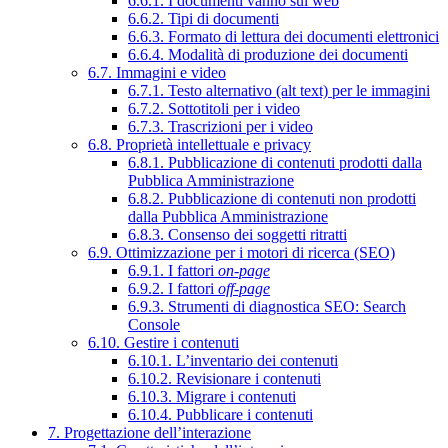
6.6.1. I documenti vanno sul web
6.6.2. Tipi di documenti
6.6.3. Formato di lettura dei documenti elettronici
6.6.4. Modalità di produzione dei documenti
6.7. Immagini e video
6.7.1. Testo alternativo (alt text) per le immagini
6.7.2. Sottotitoli per i video
6.7.3. Trascrizioni per i video
6.8. Proprietà intellettuale e privacy
6.8.1. Pubblicazione di contenuti prodotti dalla
Pubblica Amministrazione
6.8.2. Pubblicazione di contenuti non prodotti
dalla Pubblica Amministrazione
6.8.3. Consenso dei soggetti ritratti
6.9. Ottimizzazione per i motori di ricerca (SEO)
6.9.1. I fattori
on-page
6.9.2. I fattori
off-page
6.9.3. Strumenti di diagnostica SEO: Search
Console
6.10. Gestire i contenuti
6.10.1. L’inventario dei contenuti
6.10.2. Revisionare i contenuti
6.10.3. Migrare i contenuti
6.10.4. Pubblicare i contenuti
7. Progettazione dell’interazione