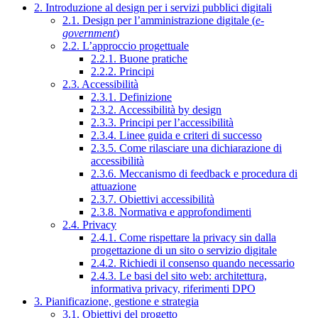
2. Introduzione al design per i servizi pubblici digitali
2.1. Design per l’amministrazione digitale (
e-
government
)
2.2. L’approccio progettuale
2.2.1. Buone pratiche
2.2.2. Principi
2.3. Accessibilità
2.3.1. Definizione
2.3.2. Accessibilità by design
2.3.3. Principi per l’accessibilità
2.3.4. Linee guida e criteri di successo
2.3.5. Come rilasciare una dichiarazione di
accessibilità
2.3.6. Meccanismo di feedback e procedura di
attuazione
2.3.7. Obiettivi accessibilità
2.3.8. Normativa e approfondimenti
2.4. Privacy
2.4.1. Come rispettare la privacy sin dalla
progettazione di un sito o servizio digitale
2.4.2. Richiedi il consenso quando necessario
2.4.3. Le basi del sito web: architettura,
informativa privacy, riferimenti DPO
3. Pianificazione, gestione e strategia
3.1. Obiettivi del progetto