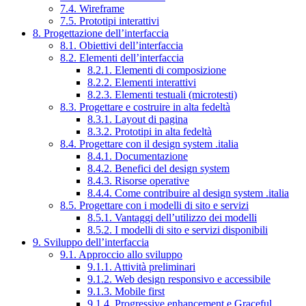
7.4. Wireframe
7.5. Prototipi interattivi
8. Progettazione dell’interfaccia
8.1. Obiettivi dell’interfaccia
8.2. Elementi dell’interfaccia
8.2.1. Elementi di composizione
8.2.2. Elementi interattivi
8.2.3. Elementi testuali (microtesti)
8.3. Progettare e costruire in alta fedeltà
8.3.1. Layout di pagina
8.3.2. Prototipi in alta fedeltà
8.4. Progettare con il design system .italia
8.4.1. Documentazione
8.4.2. Benefici del design system
8.4.3. Risorse operative
8.4.4. Come contribuire al design system .italia
8.5. Progettare con i modelli di sito e servizi
8.5.1. Vantaggi dell’utilizzo dei modelli
8.5.2. I modelli di sito e servizi disponibili
9. Sviluppo dell’interfaccia
9.1. Approccio allo sviluppo
9.1.1. Attività preliminari
9.1.2. Web design responsivo e accessibile
9.1.3. Mobile first
9.1.4. Progressive enhancement e Graceful