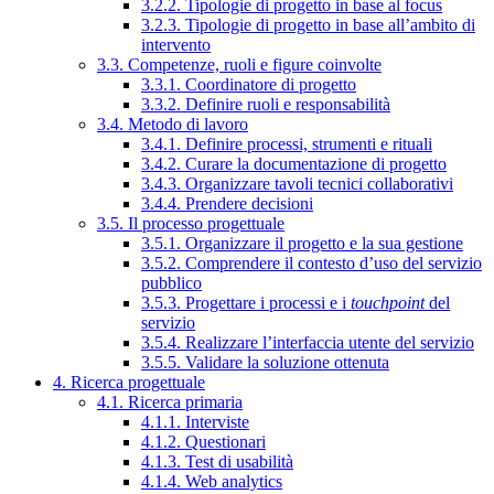
3.2.2. Tipologie di progetto in base al focus
3.2.3. Tipologie di progetto in base all’ambito di
intervento
3.3. Competenze, ruoli e figure coinvolte
3.3.1. Coordinatore di progetto
3.3.2. Definire ruoli e responsabilità
3.4. Metodo di lavoro
3.4.1. Definire processi, strumenti e rituali
3.4.2. Curare la documentazione di progetto
3.4.3. Organizzare tavoli tecnici collaborativi
3.4.4. Prendere decisioni
3.5. Il processo progettuale
3.5.1. Organizzare il progetto e la sua gestione
3.5.2. Comprendere il contesto d’uso del servizio
pubblico
3.5.3. Progettare i processi e i
touchpoint
del
servizio
3.5.4. Realizzare l’interfaccia utente del servizio
3.5.5. Validare la soluzione ottenuta
4. Ricerca progettuale
4.1. Ricerca primaria
4.1.1. Interviste
4.1.2. Questionari
4.1.3. Test di usabilità
4.1.4. Web analytics