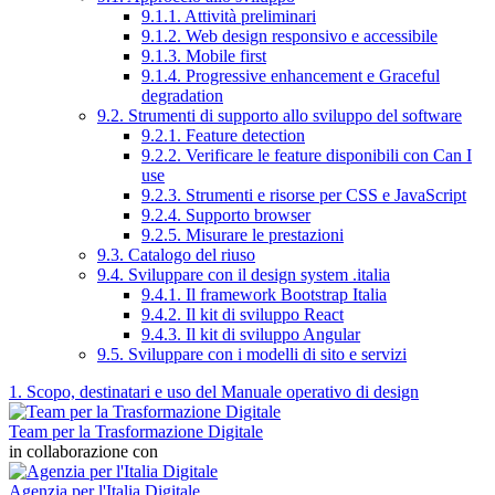
9.1.1. Attività preliminari
9.1.2. Web design responsivo e accessibile
9.1.3. Mobile first
9.1.4. Progressive enhancement e Graceful
degradation
9.2. Strumenti di supporto allo sviluppo del software
9.2.1. Feature detection
9.2.2. Verificare le feature disponibili con Can I
use
9.2.3. Strumenti e risorse per CSS e JavaScript
9.2.4. Supporto browser
9.2.5. Misurare le prestazioni
9.3. Catalogo del riuso
9.4. Sviluppare con il design system .italia
9.4.1. Il framework Bootstrap Italia
9.4.2. Il kit di sviluppo React
9.4.3. Il kit di sviluppo Angular
9.5. Sviluppare con i modelli di sito e servizi
1. Scopo, destinatari e uso del Manuale operativo di design
Team per la Trasformazione Digitale
in collaborazione con
Agenzia per l'Italia Digitale