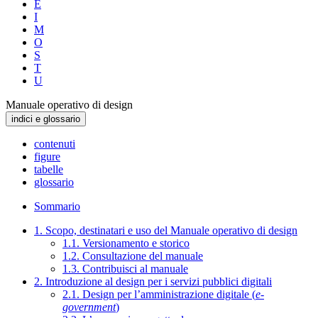
E
I
M
O
S
T
U
Manuale operativo di design
indici e glossario
contenuti
figure
tabelle
glossario
Sommario
1. Scopo, destinatari e uso del Manuale operativo di design
1.1. Versionamento e storico
1.2. Consultazione del manuale
1.3. Contribuisci al manuale
2. Introduzione al design per i servizi pubblici digitali
2.1. Design per l’amministrazione digitale (
e-
government
)