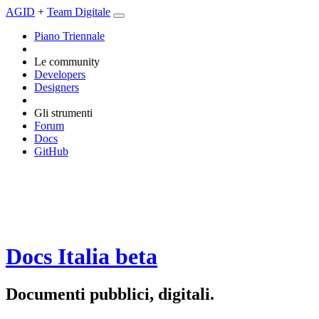
AGID
+
Team Digitale
Piano Triennale
Le community
Developers
Designers
Gli strumenti
Forum
Docs
GitHub
Docs Italia
beta
Documenti pubblici, digitali.