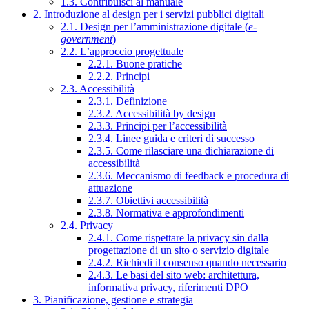
1.3. Contribuisci al manuale
2. Introduzione al design per i servizi pubblici digitali
2.1. Design per l’amministrazione digitale (
e-
government
)
2.2. L’approccio progettuale
2.2.1. Buone pratiche
2.2.2. Principi
2.3. Accessibilità
2.3.1. Definizione
2.3.2. Accessibilità by design
2.3.3. Principi per l’accessibilità
2.3.4. Linee guida e criteri di successo
2.3.5. Come rilasciare una dichiarazione di
accessibilità
2.3.6. Meccanismo di feedback e procedura di
attuazione
2.3.7. Obiettivi accessibilità
2.3.8. Normativa e approfondimenti
2.4. Privacy
2.4.1. Come rispettare la privacy sin dalla
progettazione di un sito o servizio digitale
2.4.2. Richiedi il consenso quando necessario
2.4.3. Le basi del sito web: architettura,
informativa privacy, riferimenti DPO
3. Pianificazione, gestione e strategia