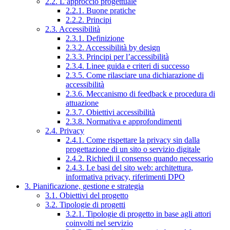
2.2. L’approccio progettuale
2.2.1. Buone pratiche
2.2.2. Principi
2.3. Accessibilità
2.3.1. Definizione
2.3.2. Accessibilità by design
2.3.3. Principi per l’accessibilità
2.3.4. Linee guida e criteri di successo
2.3.5. Come rilasciare una dichiarazione di
accessibilità
2.3.6. Meccanismo di feedback e procedura di
attuazione
2.3.7. Obiettivi accessibilità
2.3.8. Normativa e approfondimenti
2.4. Privacy
2.4.1. Come rispettare la privacy sin dalla
progettazione di un sito o servizio digitale
2.4.2. Richiedi il consenso quando necessario
2.4.3. Le basi del sito web: architettura,
informativa privacy, riferimenti DPO
3. Pianificazione, gestione e strategia
3.1. Obiettivi del progetto
3.2. Tipologie di progetti
3.2.1. Tipologie di progetto in base agli attori
coinvolti nel servizio