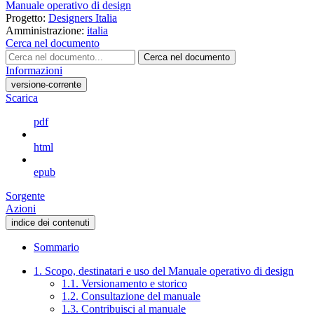
Manuale operativo di design
Progetto:
Designers Italia
Amministrazione:
italia
Cerca nel documento
Cerca nel documento
Informazioni
versione-corrente
Scarica
pdf
html
epub
Sorgente
Azioni
indice dei contenuti
Sommario
1. Scopo, destinatari e uso del Manuale operativo di design
1.1. Versionamento e storico
1.2. Consultazione del manuale
1.3. Contribuisci al manuale