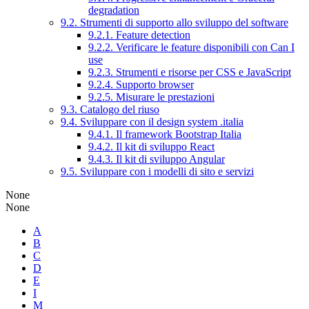
degradation
9.2. Strumenti di supporto allo sviluppo del software
9.2.1. Feature detection
9.2.2. Verificare le feature disponibili con Can I
use
9.2.3. Strumenti e risorse per CSS e JavaScript
9.2.4. Supporto browser
9.2.5. Misurare le prestazioni
9.3. Catalogo del riuso
9.4. Sviluppare con il design system .italia
9.4.1. Il framework Bootstrap Italia
9.4.2. Il kit di sviluppo React
9.4.3. Il kit di sviluppo Angular
9.5. Sviluppare con i modelli di sito e servizi
None
None
A
B
C
D
E
I
M