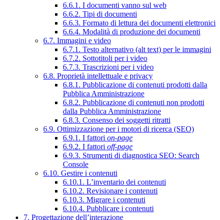
6.6.1. I documenti vanno sul web
6.6.2. Tipi di documenti
6.6.3. Formato di lettura dei documenti elettronici
6.6.4. Modalità di produzione dei documenti
6.7. Immagini e video
6.7.1. Testo alternativo (alt text) per le immagini
6.7.2. Sottotitoli per i video
6.7.3. Trascrizioni per i video
6.8. Proprietà intellettuale e privacy
6.8.1. Pubblicazione di contenuti prodotti dalla
Pubblica Amministrazione
6.8.2. Pubblicazione di contenuti non prodotti
dalla Pubblica Amministrazione
6.8.3. Consenso dei soggetti ritratti
6.9. Ottimizzazione per i motori di ricerca (SEO)
6.9.1. I fattori
on-page
6.9.2. I fattori
off-page
6.9.3. Strumenti di diagnostica SEO: Search
Console
6.10. Gestire i contenuti
6.10.1. L’inventario dei contenuti
6.10.2. Revisionare i contenuti
6.10.3. Migrare i contenuti
6.10.4. Pubblicare i contenuti
7. Progettazione dell’interazione