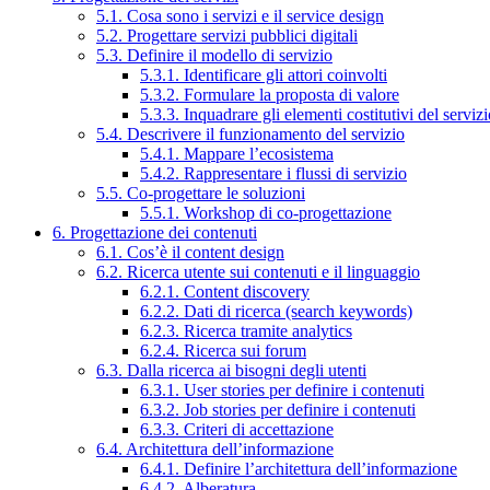
5.1. Cosa sono i servizi e il service design
5.2. Progettare servizi pubblici digitali
5.3. Definire il modello di servizio
5.3.1. Identificare gli attori coinvolti
5.3.2. Formulare la proposta di valore
5.3.3. Inquadrare gli elementi costitutivi del serviz
5.4. Descrivere il funzionamento del servizio
5.4.1. Mappare l’ecosistema
5.4.2. Rappresentare i flussi di servizio
5.5. Co-progettare le soluzioni
5.5.1. Workshop di co-progettazione
6. Progettazione dei contenuti
6.1. Cos’è il content design
6.2. Ricerca utente sui contenuti e il linguaggio
6.2.1. Content discovery
6.2.2. Dati di ricerca (search keywords)
6.2.3. Ricerca tramite analytics
6.2.4. Ricerca sui forum
6.3. Dalla ricerca ai bisogni degli utenti
6.3.1. User stories per definire i contenuti
6.3.2. Job stories per definire i contenuti
6.3.3. Criteri di accettazione
6.4. Architettura dell’informazione
6.4.1. Definire l’architettura dell’informazione
6.4.2. Alberatura