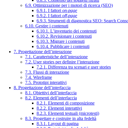
6.8.3. Consenso dei soggetti ritratti
6.9. Ottimizzazione per i motori di ricerca (SEO)
6.9.1. I fattori
on-page
6.9.2. I fattori
off-page
6.9.3. Strumenti di diagnostica SEO: Search Cons
6.10. Gestire i contenuti
6.10.1. L’inventario dei contenuti
6.10.2. Revisionare i contenuti
6.10.3. Migrare i contenuti
6.10.4. Pubblicare i contenuti
7. Progettazione dell’interazione
7.1. Caratteristiche dell’interazione
7.2. User stories per definire l’interazione
7.2.1. Differenza tra scenari e user stories
7.3. Flussi di interazione
7.4. Wireframe
7.5. Prototipi interattivi
8. Progettazione dell’interfaccia
8.1. Obiettivi dell’interfaccia
8.2. Elementi dell’interfaccia
8.2.1. Elementi di composizione
8.2.2. Elementi interattivi
8.2.3. Elementi testuali (microtesti)
8.3. Progettare e costruire in alta fedeltà
8.3.1. Layout di pagina