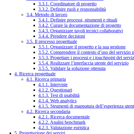
3.3.1. Coordinatore di progetto
3.3.2. Definire ruoli e responsabilità
3.4. Metodo di lavoro
3.4.1. Definire processi, strumenti e rituali
3.4.2. Curare la documentazione di progetto
3.4.3. Organizzare tavoli tecnici collaborativi
3.4.4. Prendere decisioni
3.5. Il processo progettuale
3.5.1. Organizzare il progetto e la sua gestione
3.5.2. Comprendere il contesto d’uso del servizio 
3.5.3. Progettare i processi e i
touchpoint
del servi
3.5.4. Realizzare l’interfaccia utente del servizio
3.5.5. Validare la soluzione ottenuta
4. Ricerca progettuale
4.1. Ricerca primaria
4.1.1. Interviste
4.1.2. Questionari
4.1.3. Test di usabilità
4.1.4. Web analytics
4.1.5. Strumenti di mappatura dell’esperienza uten
4.2. Ricerca secondaria
4.2.1. Ricerca documentale
4.2.2. Analisi benchmark
4.2.3. Valutazione euristica
5. Progettazione dei servizi