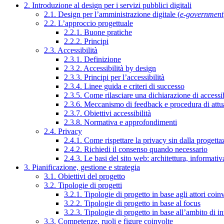
2. Introduzione al design per i servizi pubblici digitali
2.1. Design per l’amministrazione digitale (
e-government
2.2. L’approccio progettuale
2.2.1. Buone pratiche
2.2.2. Principi
2.3. Accessibilità
2.3.1. Definizione
2.3.2. Accessibilità by design
2.3.3. Principi per l’accessibilità
2.3.4. Linee guida e criteri di successo
2.3.5. Come rilasciare una dichiarazione di accessib
2.3.6. Meccanismo di feedback e procedura di attu
2.3.7. Obiettivi accessibilità
2.3.8. Normativa e approfondimenti
2.4. Privacy
2.4.1. Come rispettare la privacy sin dalla progettaz
2.4.2. Richiedi il consenso quando necessario
2.4.3. Le basi del sito web: architettura, informati
3. Pianificazione, gestione e strategia
3.1. Obiettivi del progetto
3.2. Tipologie di progetti
3.2.1. Tipologie di progetto in base agli attori coinv
3.2.2. Tipologie di progetto in base al focus
3.2.3. Tipologie di progetto in base all’ambito di i
3.3. Competenze, ruoli e figure coinvolte