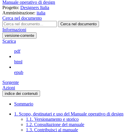
Manuale operativo di design
Progetto:
Designers Italia
Amministrazione:
italia
Cerca nel documento
Cerca nel documento
Informazioni
versione-corrente
Scarica
pdf
html
epub
Sorgente
Azioni
indice dei contenuti
Sommario
1. Scopo, destinatari e uso del Manuale operativo di design
1.1. Versionamento e storico
1.2. Consultazione del manuale
1.3. Contribuisci al manuale