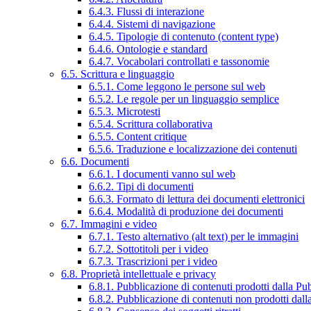
6.4.3. Flussi di interazione
6.4.4. Sistemi di navigazione
6.4.5. Tipologie di contenuto (content type)
6.4.6. Ontologie e standard
6.4.7. Vocabolari controllati e tassonomie
6.5. Scrittura e linguaggio
6.5.1. Come leggono le persone sul web
6.5.2. Le regole per un linguaggio semplice
6.5.3. Microtesti
6.5.4. Scrittura collaborativa
6.5.5. Content critique
6.5.6. Traduzione e localizzazione dei contenuti
6.6. Documenti
6.6.1. I documenti vanno sul web
6.6.2. Tipi di documenti
6.6.3. Formato di lettura dei documenti elettronici
6.6.4. Modalità di produzione dei documenti
6.7. Immagini e video
6.7.1. Testo alternativo (alt text) per le immagini
6.7.2. Sottotitoli per i video
6.7.3. Trascrizioni per i video
6.8. Proprietà intellettuale e privacy
6.8.1. Pubblicazione di contenuti prodotti dalla P
6.8.2. Pubblicazione di contenuti non prodotti dal