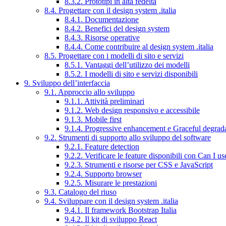
8.3.2. Prototipi in alta fedeltà
8.4. Progettare con il design system .italia
8.4.1. Documentazione
8.4.2. Benefici del design system
8.4.3. Risorse operative
8.4.4. Come contribuire al design system .italia
8.5. Progettare con i modelli di sito e servizi
8.5.1. Vantaggi dell’utilizzo dei modelli
8.5.2. I modelli di sito e servizi disponibili
9. Sviluppo dell’interfaccia
9.1. Approccio allo sviluppo
9.1.1. Attività preliminari
9.1.2. Web design responsivo e accessibile
9.1.3. Mobile first
9.1.4. Progressive enhancement e Graceful degrad
9.2. Strumenti di supporto allo sviluppo del software
9.2.1. Feature detection
9.2.2. Verificare le feature disponibili con Can I us
9.2.3. Strumenti e risorse per CSS e JavaScript
9.2.4. Supporto browser
9.2.5. Misurare le prestazioni
9.3. Catalogo del riuso
9.4. Sviluppare con il design system .italia
9.4.1. Il framework Bootstrap Italia
9.4.2. Il kit di sviluppo React