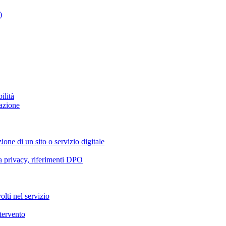
)
ilità
azione
ione di un sito o servizio digitale
va privacy, riferimenti DPO
olti nel servizio
ntervento