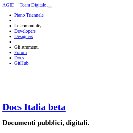
AGID
+
Team Digitale
Piano Triennale
Le community
Developers
Designers
Gli strumenti
Forum
Docs
GitHub
Docs Italia
beta
Documenti pubblici, digitali.