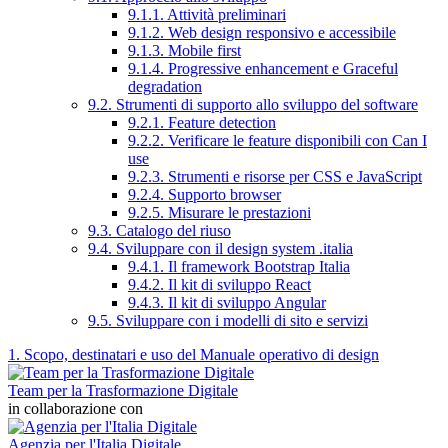
9.1.1. Attività preliminari
9.1.2. Web design responsivo e accessibile
9.1.3. Mobile first
9.1.4. Progressive enhancement e Graceful
degradation
9.2. Strumenti di supporto allo sviluppo del software
9.2.1. Feature detection
9.2.2. Verificare le feature disponibili con Can I
use
9.2.3. Strumenti e risorse per CSS e JavaScript
9.2.4. Supporto browser
9.2.5. Misurare le prestazioni
9.3. Catalogo del riuso
9.4. Sviluppare con il design system .italia
9.4.1. Il framework Bootstrap Italia
9.4.2. Il kit di sviluppo React
9.4.3. Il kit di sviluppo Angular
9.5. Sviluppare con i modelli di sito e servizi
1. Scopo, destinatari e uso del Manuale operativo di design
Team per la Trasformazione Digitale
in collaborazione con
Agenzia per l'Italia Digitale