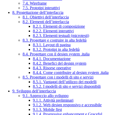
7.4. Wireframe
7.5. Prototipi interattivi
8. Progettazione dell’interfaccia
8.1. Obiettivi dell’interfaccia
8.2. Elementi dell’interfaccia
8.2.1. Elementi di composizione
8.2.2. Elementi interattivi
8.2.3. Elementi testuali (microtesti)
8.3. Progettare e costruire in alta fedeltà
8.3.1. Layout di pagina
8.3.2. Prototipi in alta fedeltà
8.4. Progettare con il design system .italia
8.4.1. Documentazione
8.4.2. Benefici del design system
8.4.3. Risorse operative
8.4.4. Come contribuire al design system .italia
8.5. Progettare con i modelli di sito e servizi
8.5.1. Vantaggi dell’utilizzo dei modelli
8.5.2. I modelli di sito e servizi disponibili
9. Sviluppo dell’interfaccia
9.1. Approccio allo sviluppo
9.1.1. Attività preliminari
9.1.2. Web design responsivo e accessibile
9.1.3. Mobile first
9.1.4. Progressive enhancement e Graceful