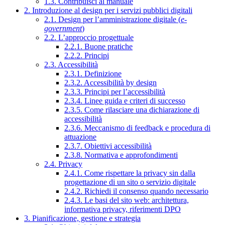
1.3. Contribuisci al manuale
2. Introduzione al design per i servizi pubblici digitali
2.1. Design per l’amministrazione digitale (
e-
government
)
2.2. L’approccio progettuale
2.2.1. Buone pratiche
2.2.2. Principi
2.3. Accessibilità
2.3.1. Definizione
2.3.2. Accessibilità by design
2.3.3. Principi per l’accessibilità
2.3.4. Linee guida e criteri di successo
2.3.5. Come rilasciare una dichiarazione di
accessibilità
2.3.6. Meccanismo di feedback e procedura di
attuazione
2.3.7. Obiettivi accessibilità
2.3.8. Normativa e approfondimenti
2.4. Privacy
2.4.1. Come rispettare la privacy sin dalla
progettazione di un sito o servizio digitale
2.4.2. Richiedi il consenso quando necessario
2.4.3. Le basi del sito web: architettura,
informativa privacy, riferimenti DPO
3. Pianificazione, gestione e strategia