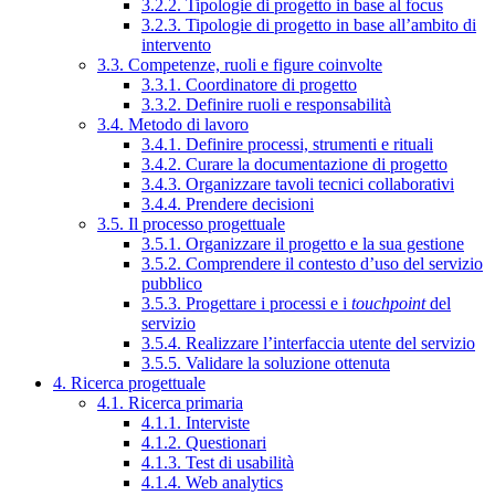
3.2.2. Tipologie di progetto in base al focus
3.2.3. Tipologie di progetto in base all’ambito di
intervento
3.3. Competenze, ruoli e figure coinvolte
3.3.1. Coordinatore di progetto
3.3.2. Definire ruoli e responsabilità
3.4. Metodo di lavoro
3.4.1. Definire processi, strumenti e rituali
3.4.2. Curare la documentazione di progetto
3.4.3. Organizzare tavoli tecnici collaborativi
3.4.4. Prendere decisioni
3.5. Il processo progettuale
3.5.1. Organizzare il progetto e la sua gestione
3.5.2. Comprendere il contesto d’uso del servizio
pubblico
3.5.3. Progettare i processi e i
touchpoint
del
servizio
3.5.4. Realizzare l’interfaccia utente del servizio
3.5.5. Validare la soluzione ottenuta
4. Ricerca progettuale
4.1. Ricerca primaria
4.1.1. Interviste
4.1.2. Questionari
4.1.3. Test di usabilità
4.1.4. Web analytics