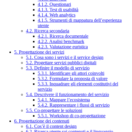
4.1.2. Questionari
4.1.3. Test di usabilità
4.1.4. Web analytics
4.1.5. Strumenti di mappatura dell’esperienza
utente
4.2. Ricerca secondaria
4.2.1. Ricerca documentale
4.2.2. Analisi benchmark
4.2.3. Valutazione euristica
5. Progettazione dei servizi
5.1. Cosa sono i servizi e il service design
5.2. Progettare servizi pubblici digitali
5.3. Definire il modello di servizio
5.3.1. Identificare gli attori coinvolti
5.3.2. Formulare la proposta di valore
5.3.3. Inquadrare gli elementi costitutivi del
servizio
5.4. Descrivere il funzionamento del servizio
5.4.1. Mappare l’ecosistema
5.4.2. Rappresentare i flussi di servizio
5.5. Co-progettare le soluzioni
5.5.1. Workshop di co-progettazione
6. Progettazione dei contenuti
6.1. Cos’è il content design
6.2. Ricerca utente sui contenuti e il linguaggio