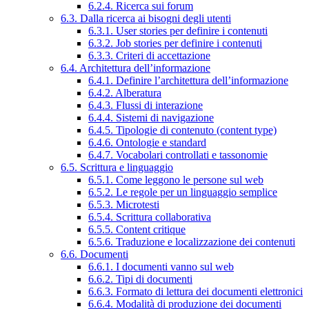
6.2.4. Ricerca sui forum
6.3. Dalla ricerca ai bisogni degli utenti
6.3.1. User stories per definire i contenuti
6.3.2. Job stories per definire i contenuti
6.3.3. Criteri di accettazione
6.4. Architettura dell’informazione
6.4.1. Definire l’architettura dell’informazione
6.4.2. Alberatura
6.4.3. Flussi di interazione
6.4.4. Sistemi di navigazione
6.4.5. Tipologie di contenuto (content type)
6.4.6. Ontologie e standard
6.4.7. Vocabolari controllati e tassonomie
6.5. Scrittura e linguaggio
6.5.1. Come leggono le persone sul web
6.5.2. Le regole per un linguaggio semplice
6.5.3. Microtesti
6.5.4. Scrittura collaborativa
6.5.5. Content critique
6.5.6. Traduzione e localizzazione dei contenuti
6.6. Documenti
6.6.1. I documenti vanno sul web
6.6.2. Tipi di documenti
6.6.3. Formato di lettura dei documenti elettronici
6.6.4. Modalità di produzione dei documenti