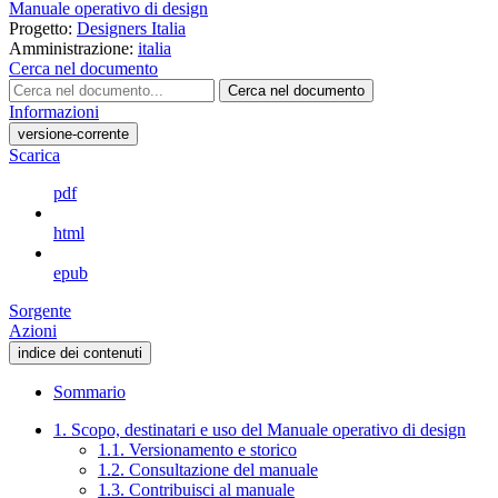
Manuale operativo di design
Progetto:
Designers Italia
Amministrazione:
italia
Cerca nel documento
Cerca nel documento
Informazioni
versione-corrente
Scarica
pdf
html
epub
Sorgente
Azioni
indice dei contenuti
Sommario
1. Scopo, destinatari e uso del Manuale operativo di design
1.1. Versionamento e storico
1.2. Consultazione del manuale
1.3. Contribuisci al manuale