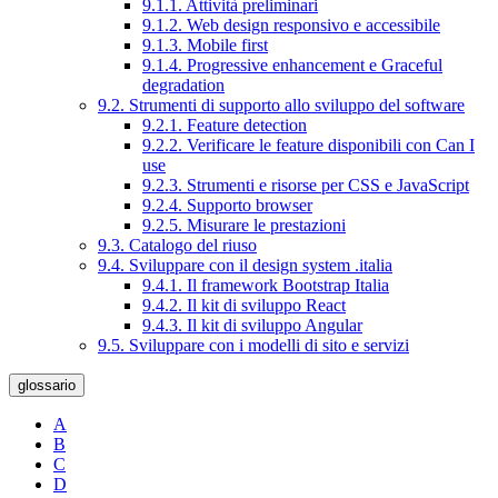
9.1.1. Attività preliminari
9.1.2. Web design responsivo e accessibile
9.1.3. Mobile first
9.1.4. Progressive enhancement e Graceful
degradation
9.2. Strumenti di supporto allo sviluppo del software
9.2.1. Feature detection
9.2.2. Verificare le feature disponibili con Can I
use
9.2.3. Strumenti e risorse per CSS e JavaScript
9.2.4. Supporto browser
9.2.5. Misurare le prestazioni
9.3. Catalogo del riuso
9.4. Sviluppare con il design system .italia
9.4.1. Il framework Bootstrap Italia
9.4.2. Il kit di sviluppo React
9.4.3. Il kit di sviluppo Angular
9.5. Sviluppare con i modelli di sito e servizi
glossario
A
B
C
D