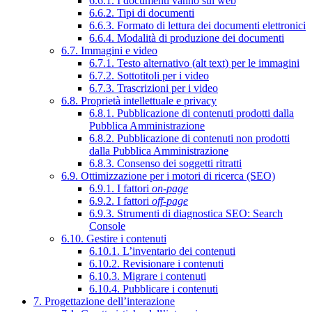
6.6.1. I documenti vanno sul web
6.6.2. Tipi di documenti
6.6.3. Formato di lettura dei documenti elettronici
6.6.4. Modalità di produzione dei documenti
6.7. Immagini e video
6.7.1. Testo alternativo (alt text) per le immagini
6.7.2. Sottotitoli per i video
6.7.3. Trascrizioni per i video
6.8. Proprietà intellettuale e privacy
6.8.1. Pubblicazione di contenuti prodotti dalla
Pubblica Amministrazione
6.8.2. Pubblicazione di contenuti non prodotti
dalla Pubblica Amministrazione
6.8.3. Consenso dei soggetti ritratti
6.9. Ottimizzazione per i motori di ricerca (SEO)
6.9.1. I fattori
on-page
6.9.2. I fattori
off-page
6.9.3. Strumenti di diagnostica SEO: Search
Console
6.10. Gestire i contenuti
6.10.1. L’inventario dei contenuti
6.10.2. Revisionare i contenuti
6.10.3. Migrare i contenuti
6.10.4. Pubblicare i contenuti
7. Progettazione dell’interazione