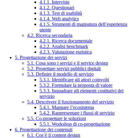
4.1.1. Interviste
4.1.2. Questionari
4.1.3. Test di usabilità
4.1.4. Web analytics
4.1.5. Strumenti di mappatura dell’esperienza
utente
4.2. Ricerca secondaria
4.2.1. Ricerca documentale
4.2.2. Analisi benchmark
4.2.3. Valutazione euristica
5. Progettazione dei servizi
5.1. Cosa sono i servizi e il service design
5.2. Progettare servizi pubblici digitali
5.3. Definire il modello di servizio
5.3.1. Identificare gli attori coinvolti
5.3.2. Formulare la proposta di valore
5.3.3. Inquadrare gli elementi costitutivi del
servizio
5.4. Descrivere il funzionamento del servizio
5.4.1. Mappare l’ecosistema
5.4.2. Rappresentare i flussi di servizio
5.5. Co-progettare le soluzioni
5.5.1. Workshop di co-progettazione
6. Progettazione dei contenuti
6.1. Cos’è il content design