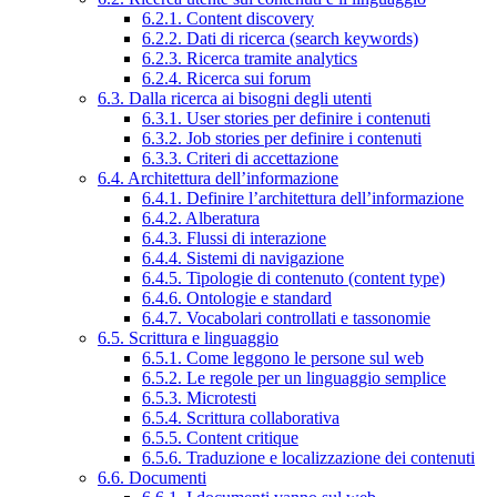
6.2.1. Content discovery
6.2.2. Dati di ricerca (search keywords)
6.2.3. Ricerca tramite analytics
6.2.4. Ricerca sui forum
6.3. Dalla ricerca ai bisogni degli utenti
6.3.1. User stories per definire i contenuti
6.3.2. Job stories per definire i contenuti
6.3.3. Criteri di accettazione
6.4. Architettura dell’informazione
6.4.1. Definire l’architettura dell’informazione
6.4.2. Alberatura
6.4.3. Flussi di interazione
6.4.4. Sistemi di navigazione
6.4.5. Tipologie di contenuto (content type)
6.4.6. Ontologie e standard
6.4.7. Vocabolari controllati e tassonomie
6.5. Scrittura e linguaggio
6.5.1. Come leggono le persone sul web
6.5.2. Le regole per un linguaggio semplice
6.5.3. Microtesti
6.5.4. Scrittura collaborativa
6.5.5. Content critique
6.5.6. Traduzione e localizzazione dei contenuti
6.6. Documenti