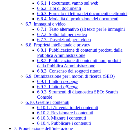
6.6.1. I documenti vanno sul web
6.6.2. Tipi di documenti
6.6.3. Formato di lettura dei documenti elettronici
6.6.4. Modalità di produzione dei documenti
6.7. Immagini e video
6.7.1. Testo alternativo (alt text) per le immagini
6.7.2. Sottotitoli per i video
6.7.3. Trascrizioni per i video
6.8. Proprietà intellettuale e privacy
6.8.1. Pubblicazione di contenuti prodotti dalla
Pubblica Amministrazione
6.8.2. Pubblicazione di contenuti non prodotti
dalla Pubblica Amministrazione
6.8.3. Consenso dei soggetti ritratti
6.9. Ottimizzazione per i motori di ricerca (SEO)
6.9.1. I fattori
on-page
6.9.2. I fattori
off-page
6.9.3. Strumenti di diagnostica SEO: Search
Console
6.10. Gestire i contenuti
6.10.1. L’inventario dei contenuti
6.10.2. Revisionare i contenuti
6.10.3. Migrare i contenuti
6.10.4. Pubblicare i contenuti
7. Progettazione dell’interazione