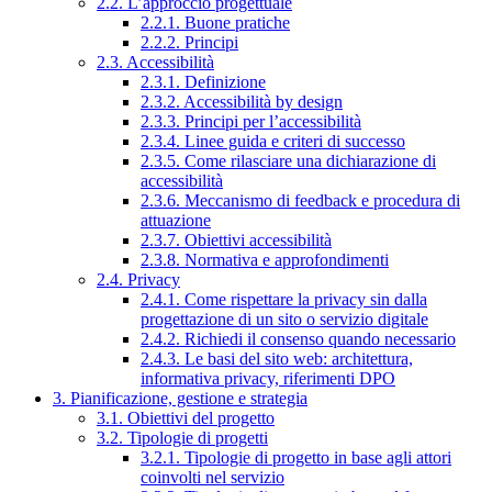
2.2. L’approccio progettuale
2.2.1. Buone pratiche
2.2.2. Principi
2.3. Accessibilità
2.3.1. Definizione
2.3.2. Accessibilità by design
2.3.3. Principi per l’accessibilità
2.3.4. Linee guida e criteri di successo
2.3.5. Come rilasciare una dichiarazione di
accessibilità
2.3.6. Meccanismo di feedback e procedura di
attuazione
2.3.7. Obiettivi accessibilità
2.3.8. Normativa e approfondimenti
2.4. Privacy
2.4.1. Come rispettare la privacy sin dalla
progettazione di un sito o servizio digitale
2.4.2. Richiedi il consenso quando necessario
2.4.3. Le basi del sito web: architettura,
informativa privacy, riferimenti DPO
3. Pianificazione, gestione e strategia
3.1. Obiettivi del progetto
3.2. Tipologie di progetti
3.2.1. Tipologie di progetto in base agli attori
coinvolti nel servizio