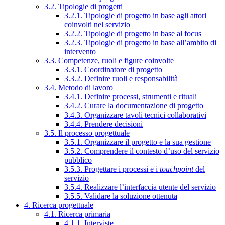
3.2. Tipologie di progetti
3.2.1. Tipologie di progetto in base agli attori
coinvolti nel servizio
3.2.2. Tipologie di progetto in base al focus
3.2.3. Tipologie di progetto in base all’ambito di
intervento
3.3. Competenze, ruoli e figure coinvolte
3.3.1. Coordinatore di progetto
3.3.2. Definire ruoli e responsabilità
3.4. Metodo di lavoro
3.4.1. Definire processi, strumenti e rituali
3.4.2. Curare la documentazione di progetto
3.4.3. Organizzare tavoli tecnici collaborativi
3.4.4. Prendere decisioni
3.5. Il processo progettuale
3.5.1. Organizzare il progetto e la sua gestione
3.5.2. Comprendere il contesto d’uso del servizio
pubblico
3.5.3. Progettare i processi e i
touchpoint
del
servizio
3.5.4. Realizzare l’interfaccia utente del servizio
3.5.5. Validare la soluzione ottenuta
4. Ricerca progettuale
4.1. Ricerca primaria
4.1.1. Interviste