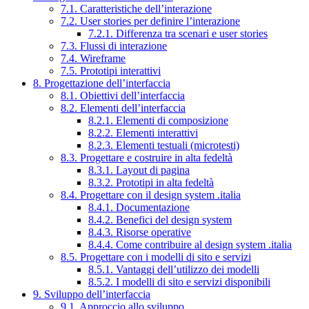
7.1. Caratteristiche dell’interazione
7.2. User stories per definire l’interazione
7.2.1. Differenza tra scenari e user stories
7.3. Flussi di interazione
7.4. Wireframe
7.5. Prototipi interattivi
8. Progettazione dell’interfaccia
8.1. Obiettivi dell’interfaccia
8.2. Elementi dell’interfaccia
8.2.1. Elementi di composizione
8.2.2. Elementi interattivi
8.2.3. Elementi testuali (microtesti)
8.3. Progettare e costruire in alta fedeltà
8.3.1. Layout di pagina
8.3.2. Prototipi in alta fedeltà
8.4. Progettare con il design system .italia
8.4.1. Documentazione
8.4.2. Benefici del design system
8.4.3. Risorse operative
8.4.4. Come contribuire al design system .italia
8.5. Progettare con i modelli di sito e servizi
8.5.1. Vantaggi dell’utilizzo dei modelli
8.5.2. I modelli di sito e servizi disponibili
9. Sviluppo dell’interfaccia
9.1. Approccio allo sviluppo