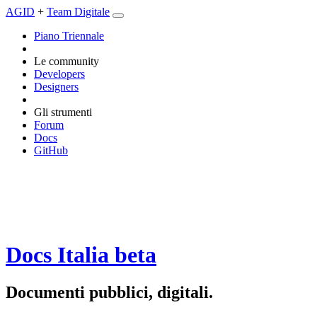
AGID
+
Team Digitale
Piano Triennale
Le community
Developers
Designers
Gli strumenti
Forum
Docs
GitHub
Docs Italia
beta
Documenti pubblici, digitali.