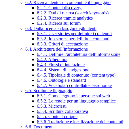
6.2. Ricerca utente sui contenuti e il linguaggio
6.2.1. Content discovery
6.2.2. Dati di ricerca (search keywords)
6.2.3. Ricerca tramite analytics
6.2.4. Ricerca sui forum
6.3. Dalla ricerca ai bisogni degli utenti
6.3.1. User stories per definire i contenuti
6.3.2. Job stories per definire i contenuti
6.3.3. Criteri di accettazione
6.4. Architettura dell’informazione
6.4.1. Definire l’architettura dell’informazione
6.4.2. Alberatura
6.4.3. Flussi di interazione
6.4.4. Sistemi di navigazione
6.4.5. Tipologie di contenuto (content type)
6.4.6. Ontologie e standard
6.4.7. Vocabolari controllati e tassonomie
6.5. Scrittura e linguaggio
6.5.1. Come leggono le persone sul web
6.5.2. Le regole per un linguaggio semplice
6.5.3. Microtesti
6.5.4. Scrittura collaborativa
6.5.5. Content critique
6.5.6. Traduzione e localizzazione dei contenuti
6.6. Documenti