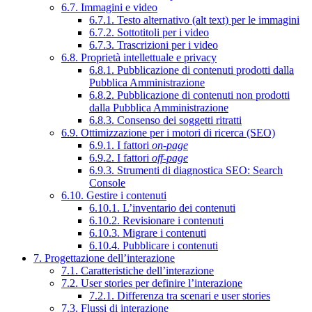
6.7. Immagini e video
6.7.1. Testo alternativo (alt text) per le immagini
6.7.2. Sottotitoli per i video
6.7.3. Trascrizioni per i video
6.8. Proprietà intellettuale e privacy
6.8.1. Pubblicazione di contenuti prodotti dalla
Pubblica Amministrazione
6.8.2. Pubblicazione di contenuti non prodotti
dalla Pubblica Amministrazione
6.8.3. Consenso dei soggetti ritratti
6.9. Ottimizzazione per i motori di ricerca (SEO)
6.9.1. I fattori
on-page
6.9.2. I fattori
off-page
6.9.3. Strumenti di diagnostica SEO: Search
Console
6.10. Gestire i contenuti
6.10.1. L’inventario dei contenuti
6.10.2. Revisionare i contenuti
6.10.3. Migrare i contenuti
6.10.4. Pubblicare i contenuti
7. Progettazione dell’interazione
7.1. Caratteristiche dell’interazione
7.2. User stories per definire l’interazione
7.2.1. Differenza tra scenari e user stories
7.3. Flussi di interazione