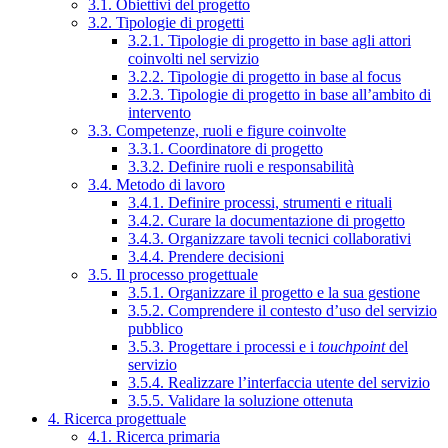
3.1. Obiettivi del progetto
3.2. Tipologie di progetti
3.2.1. Tipologie di progetto in base agli attori
coinvolti nel servizio
3.2.2. Tipologie di progetto in base al focus
3.2.3. Tipologie di progetto in base all’ambito di
intervento
3.3. Competenze, ruoli e figure coinvolte
3.3.1. Coordinatore di progetto
3.3.2. Definire ruoli e responsabilità
3.4. Metodo di lavoro
3.4.1. Definire processi, strumenti e rituali
3.4.2. Curare la documentazione di progetto
3.4.3. Organizzare tavoli tecnici collaborativi
3.4.4. Prendere decisioni
3.5. Il processo progettuale
3.5.1. Organizzare il progetto e la sua gestione
3.5.2. Comprendere il contesto d’uso del servizio
pubblico
3.5.3. Progettare i processi e i
touchpoint
del
servizio
3.5.4. Realizzare l’interfaccia utente del servizio
3.5.5. Validare la soluzione ottenuta
4. Ricerca progettuale
4.1. Ricerca primaria