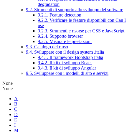
degradation
9.2. Strumenti di supporto allo sviluppo del software
9.2.1. Feature detection
9.2.2. Verificare le feature disponibili con Can I
use
9.2.3. Strumenti e risorse per CSS e JavaScript
9.2.4. Supporto browser
9.2.5. Misurare le prestazioni
9.3. Catalogo del riuso
9.4. Sviluppare con il design system .italia
9.4.1. Il framework Bootstrap Italia
9.4.2. Il kit di sviluppo React
9.4.3. Il kit di sviluppo Angular
9.5. Sviluppare con i modelli di sito e servizi
None
None
A
B
C
D
E
I
M