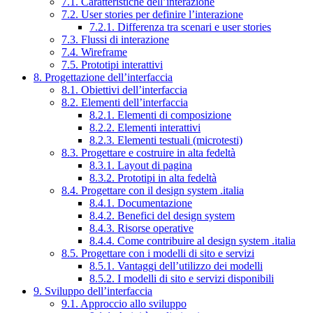
7.1. Caratteristiche dell’interazione
7.2. User stories per definire l’interazione
7.2.1. Differenza tra scenari e user stories
7.3. Flussi di interazione
7.4. Wireframe
7.5. Prototipi interattivi
8. Progettazione dell’interfaccia
8.1. Obiettivi dell’interfaccia
8.2. Elementi dell’interfaccia
8.2.1. Elementi di composizione
8.2.2. Elementi interattivi
8.2.3. Elementi testuali (microtesti)
8.3. Progettare e costruire in alta fedeltà
8.3.1. Layout di pagina
8.3.2. Prototipi in alta fedeltà
8.4. Progettare con il design system .italia
8.4.1. Documentazione
8.4.2. Benefici del design system
8.4.3. Risorse operative
8.4.4. Come contribuire al design system .italia
8.5. Progettare con i modelli di sito e servizi
8.5.1. Vantaggi dell’utilizzo dei modelli
8.5.2. I modelli di sito e servizi disponibili
9. Sviluppo dell’interfaccia
9.1. Approccio allo sviluppo