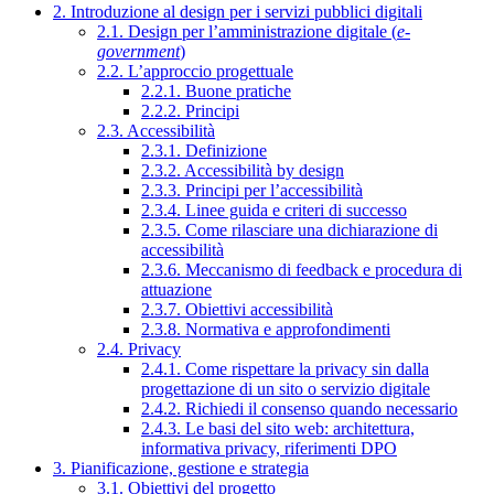
2. Introduzione al design per i servizi pubblici digitali
2.1. Design per l’amministrazione digitale (
e-
government
)
2.2. L’approccio progettuale
2.2.1. Buone pratiche
2.2.2. Principi
2.3. Accessibilità
2.3.1. Definizione
2.3.2. Accessibilità by design
2.3.3. Principi per l’accessibilità
2.3.4. Linee guida e criteri di successo
2.3.5. Come rilasciare una dichiarazione di
accessibilità
2.3.6. Meccanismo di feedback e procedura di
attuazione
2.3.7. Obiettivi accessibilità
2.3.8. Normativa e approfondimenti
2.4. Privacy
2.4.1. Come rispettare la privacy sin dalla
progettazione di un sito o servizio digitale
2.4.2. Richiedi il consenso quando necessario
2.4.3. Le basi del sito web: architettura,
informativa privacy, riferimenti DPO
3. Pianificazione, gestione e strategia
3.1. Obiettivi del progetto