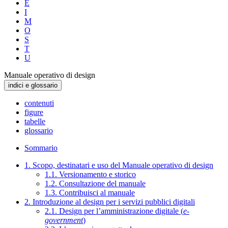
E
I
M
O
S
T
U
Manuale operativo di design
indici e glossario
contenuti
figure
tabelle
glossario
Sommario
1. Scopo, destinatari e uso del Manuale operativo di design
1.1. Versionamento e storico
1.2. Consultazione del manuale
1.3. Contribuisci al manuale
2. Introduzione al design per i servizi pubblici digitali
2.1. Design per l’amministrazione digitale (
e-
government
)