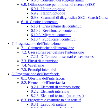
6.8.3. Consenso dei soggetti ritratti
6.9. Ottimizzazione per i motori di ricerca (SEO)
6.9.1. I fattori
on-page
6.9.2. I fattori
off-page
6.9.3. Strumenti di diagnostica SEO: Search Cons
6.10. Gestire i contenuti
6.10.1. L’inventario dei contenuti
6.10.2. Revisionare i contenuti
6.10.3. Migrare i contenuti
6.10.4. Pubblicare i contenuti
7. Progettazione dell’interazione
7.1. Caratteristiche dell’interazione
7.2. User stories per definire l’interazione
7.2.1. Differenza tra scenari e user stories
7.3. Flussi di interazione
7.4. Wireframe
7.5. Prototipi interattivi
8. Progettazione dell’interfaccia
8.1. Obiettivi dell’interfaccia
8.2. Elementi dell’interfaccia
8.2.1. Elementi di composizione
8.2.2. Elementi interattivi
8.2.3. Elementi testuali (microtesti)
8.3. Progettare e costruire in alta fedeltà
8.3.1. Layout di pagina