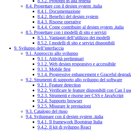
8.3.2. Prototipi in alta fedeltà
8.4. Progettare con il design system .italia
8.4.1. Documentazione
8.4.2. Benefici del design system
8.4.3. Risorse operative
8.4.4. Come contribuire al design system .italia
8.5. Progettare con i modelli di sito e servizi
8.5.1. Vantaggi dell’utilizzo dei modelli
8.5.2. I modelli di sito e servizi disponibili
9. Sviluppo dell’interfaccia
9.1. Approccio allo sviluppo
9.1.1. Attività preliminari
9.1.2. Web design responsivo e accessibile
9.1.3. Mobile first
9.1.4. Progressive enhancement e Graceful degrad
9.2. Strumenti di supporto allo sviluppo del software
9.2.1. Feature detection
9.2.2. Verificare le feature disponibili con Can I us
9.2.3. Strumenti e risorse per CSS e JavaScript
9.2.4. Supporto browser
9.2.5. Misurare le prestazioni
9.3. Catalogo del riuso
9.4. Sviluppare con il design system .italia
9.4.1. Il framework Bootstrap Italia
9.4.2. Il kit di sviluppo React