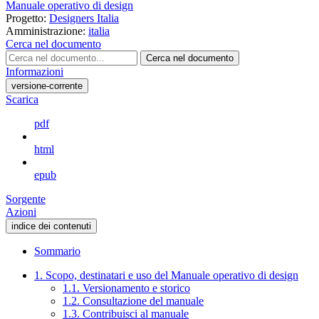
Manuale operativo di design
Progetto:
Designers Italia
Amministrazione:
italia
Cerca nel documento
Cerca nel documento
Informazioni
versione-corrente
Scarica
pdf
html
epub
Sorgente
Azioni
indice dei contenuti
Sommario
1. Scopo, destinatari e uso del Manuale operativo di design
1.1. Versionamento e storico
1.2. Consultazione del manuale
1.3. Contribuisci al manuale