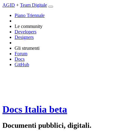
AGID
+
Team Digitale
Piano Triennale
Le community
Developers
Designers
Gli strumenti
Forum
Docs
GitHub
Docs Italia
beta
Documenti pubblici, digitali.