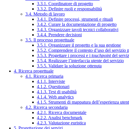
3.3.1. Coordinatore di progetto
3.3.2. Definire ruoli e responsabilità
3.4. Metodo di lavoro
3.4.1. Definire processi, strumenti e rituali
3.4.2. Curare la documentazione di progetto
3.4.3. Organizzare tavoli tecnici collaborativi
3.4.4. Prendere decisioni
3.5. Il processo progettuale
3.5.1. Organizzare il progetto e la sua gestione
3.5.2. Comprendere il contesto d’uso del servizio 
3.5.3. Progettare i processi e i
touchpoint
del servi
3.5.4. Realizzare l’interfaccia utente del servizio
3.5.5. Validare la soluzione ottenuta
4. Ricerca progettuale
4.1. Ricerca primaria
4.1.1. Interviste
4.1.2. Questionari
4.1.3. Test di usabilità
4.1.4. Web analytics
4.1.5. Strumenti di mappatura dell’esperienza uten
4.2. Ricerca secondaria
4.2.1. Ricerca documentale
4.2.2. Analisi benchmark
4.2.3. Valutazione euristica
5. Progettazione dei servizi