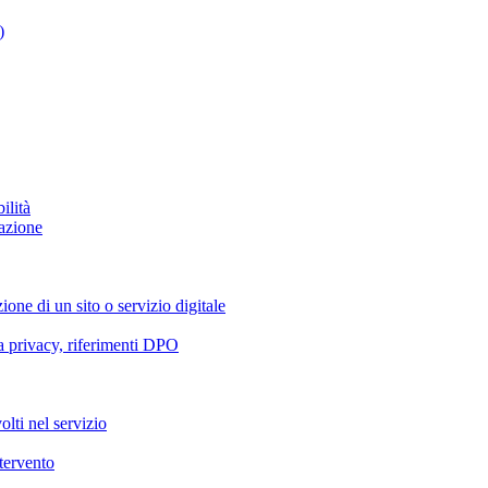
)
ilità
azione
ione di un sito o servizio digitale
va privacy, riferimenti DPO
olti nel servizio
ntervento