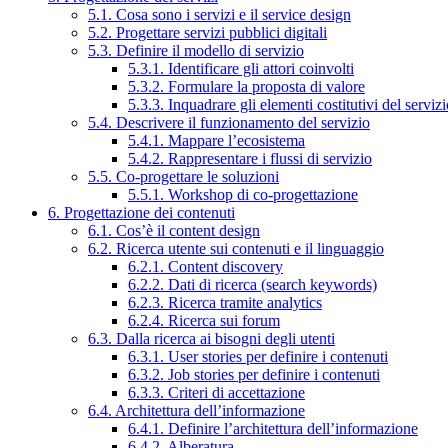
5.1. Cosa sono i servizi e il service design
5.2. Progettare servizi pubblici digitali
5.3. Definire il modello di servizio
5.3.1. Identificare gli attori coinvolti
5.3.2. Formulare la proposta di valore
5.3.3. Inquadrare gli elementi costitutivi del serviz
5.4. Descrivere il funzionamento del servizio
5.4.1. Mappare l’ecosistema
5.4.2. Rappresentare i flussi di servizio
5.5. Co-progettare le soluzioni
5.5.1. Workshop di co-progettazione
6. Progettazione dei contenuti
6.1. Cos’è il content design
6.2. Ricerca utente sui contenuti e il linguaggio
6.2.1. Content discovery
6.2.2. Dati di ricerca (search keywords)
6.2.3. Ricerca tramite analytics
6.2.4. Ricerca sui forum
6.3. Dalla ricerca ai bisogni degli utenti
6.3.1. User stories per definire i contenuti
6.3.2. Job stories per definire i contenuti
6.3.3. Criteri di accettazione
6.4. Architettura dell’informazione
6.4.1. Definire l’architettura dell’informazione
6.4.2. Alberatura