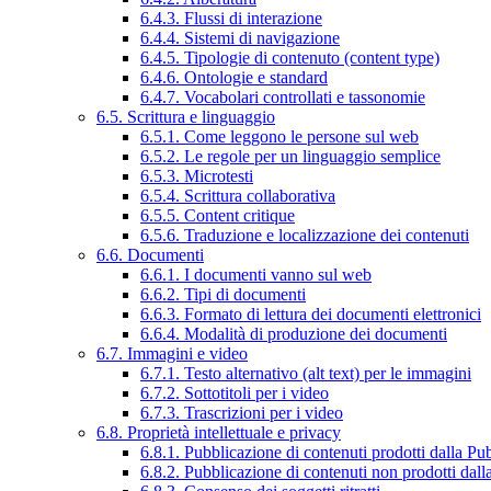
6.4.3. Flussi di interazione
6.4.4. Sistemi di navigazione
6.4.5. Tipologie di contenuto (content type)
6.4.6. Ontologie e standard
6.4.7. Vocabolari controllati e tassonomie
6.5. Scrittura e linguaggio
6.5.1. Come leggono le persone sul web
6.5.2. Le regole per un linguaggio semplice
6.5.3. Microtesti
6.5.4. Scrittura collaborativa
6.5.5. Content critique
6.5.6. Traduzione e localizzazione dei contenuti
6.6. Documenti
6.6.1. I documenti vanno sul web
6.6.2. Tipi di documenti
6.6.3. Formato di lettura dei documenti elettronici
6.6.4. Modalità di produzione dei documenti
6.7. Immagini e video
6.7.1. Testo alternativo (alt text) per le immagini
6.7.2. Sottotitoli per i video
6.7.3. Trascrizioni per i video
6.8. Proprietà intellettuale e privacy
6.8.1. Pubblicazione di contenuti prodotti dalla P
6.8.2. Pubblicazione di contenuti non prodotti dal