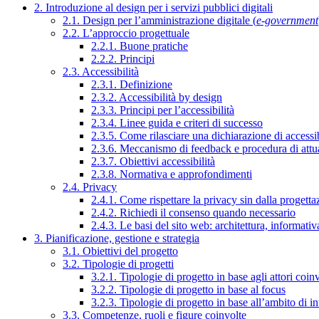
2. Introduzione al design per i servizi pubblici digitali
2.1. Design per l’amministrazione digitale (
e-government
2.2. L’approccio progettuale
2.2.1. Buone pratiche
2.2.2. Principi
2.3. Accessibilità
2.3.1. Definizione
2.3.2. Accessibilità by design
2.3.3. Principi per l’accessibilità
2.3.4. Linee guida e criteri di successo
2.3.5. Come rilasciare una dichiarazione di accessib
2.3.6. Meccanismo di feedback e procedura di attu
2.3.7. Obiettivi accessibilità
2.3.8. Normativa e approfondimenti
2.4. Privacy
2.4.1. Come rispettare la privacy sin dalla progettaz
2.4.2. Richiedi il consenso quando necessario
2.4.3. Le basi del sito web: architettura, informati
3. Pianificazione, gestione e strategia
3.1. Obiettivi del progetto
3.2. Tipologie di progetti
3.2.1. Tipologie di progetto in base agli attori coinv
3.2.2. Tipologie di progetto in base al focus
3.2.3. Tipologie di progetto in base all’ambito di i
3.3. Competenze, ruoli e figure coinvolte