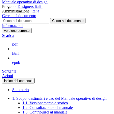
Manuale operativo di design
Progetto:
Designers Italia
Amministrazione:
italia
Cerca nel documento
Cerca nel documento
Informazioni
versione-corrente
Scarica
pdf
html
epub
Sorgente
Azioni
indice dei contenuti
Sommario
1. Scopo, destinatari e uso del Manuale operativo di design
1.1. Versionamento e storico
1.2. Consultazione del manuale
1.3. Contribuisci al manuale