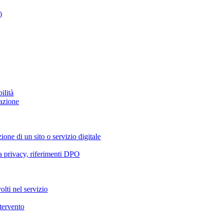
)
ilità
azione
ione di un sito o servizio digitale
va privacy, riferimenti DPO
olti nel servizio
ntervento