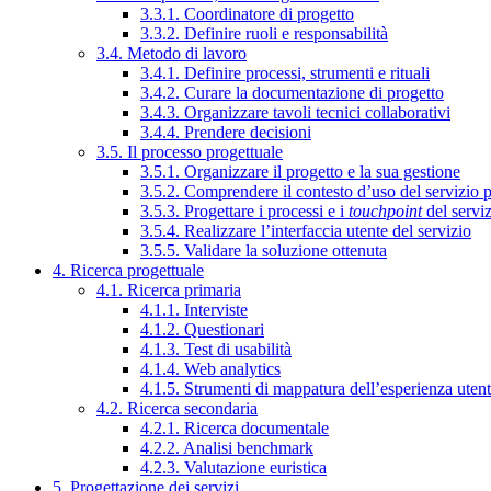
3.3.1. Coordinatore di progetto
3.3.2. Definire ruoli e responsabilità
3.4. Metodo di lavoro
3.4.1. Definire processi, strumenti e rituali
3.4.2. Curare la documentazione di progetto
3.4.3. Organizzare tavoli tecnici collaborativi
3.4.4. Prendere decisioni
3.5. Il processo progettuale
3.5.1. Organizzare il progetto e la sua gestione
3.5.2. Comprendere il contesto d’uso del servizio 
3.5.3. Progettare i processi e i
touchpoint
del servi
3.5.4. Realizzare l’interfaccia utente del servizio
3.5.5. Validare la soluzione ottenuta
4. Ricerca progettuale
4.1. Ricerca primaria
4.1.1. Interviste
4.1.2. Questionari
4.1.3. Test di usabilità
4.1.4. Web analytics
4.1.5. Strumenti di mappatura dell’esperienza uten
4.2. Ricerca secondaria
4.2.1. Ricerca documentale
4.2.2. Analisi benchmark
4.2.3. Valutazione euristica
5. Progettazione dei servizi