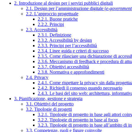
2. Introduzione al design per i servizi pubblici digitali
2.1. Design per l’amministrazione digitale (
e-government
2.2. L’approccio progettuale
2.2.1. Buone pratiche
2.2.2. Principi
2.3. Accessibilità
2.3.1. Definizione
2.3.2. Accessibilità by design
2.3.3. Principi per l’accessibilità
2.3.4. Linee guida e criteri di successo
2.3.5. Come rilasciare una dichiarazione di accessib
2.3.6. Meccanismo di feedback e procedura di attu
2.3.7. Obiettivi accessibilità
2.3.8. Normativa e approfondimenti
2.4. Privacy
2.4.1. Come rispettare la privacy sin dalla progettaz
2.4.2. Richiedi il consenso quando necessario
2.4.3. Le basi del sito web: architettura, informati
3. Pianificazione, gestione e strategia
3.1. Obiettivi del progetto
3.2. Tipologie di progetti
3.2.1. Tipologie di progetto in base agli attori coinv
3.2.2. Tipologie di progetto in base al focus
3.2.3. Tipologie di progetto in base all’ambito di i
3.3. Competenze, ruoli e figure coinvolte