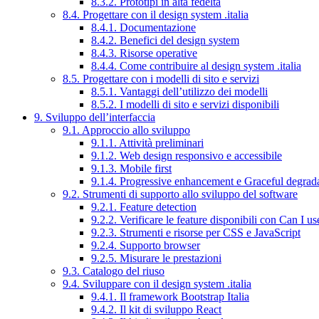
8.3.2. Prototipi in alta fedeltà
8.4. Progettare con il design system .italia
8.4.1. Documentazione
8.4.2. Benefici del design system
8.4.3. Risorse operative
8.4.4. Come contribuire al design system .italia
8.5. Progettare con i modelli di sito e servizi
8.5.1. Vantaggi dell’utilizzo dei modelli
8.5.2. I modelli di sito e servizi disponibili
9. Sviluppo dell’interfaccia
9.1. Approccio allo sviluppo
9.1.1. Attività preliminari
9.1.2. Web design responsivo e accessibile
9.1.3. Mobile first
9.1.4. Progressive enhancement e Graceful degrad
9.2. Strumenti di supporto allo sviluppo del software
9.2.1. Feature detection
9.2.2. Verificare le feature disponibili con Can I us
9.2.3. Strumenti e risorse per CSS e JavaScript
9.2.4. Supporto browser
9.2.5. Misurare le prestazioni
9.3. Catalogo del riuso
9.4. Sviluppare con il design system .italia
9.4.1. Il framework Bootstrap Italia
9.4.2. Il kit di sviluppo React