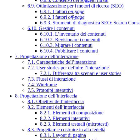
6.8.3. Consenso dei soggetti ritratti
6.9. Ottimizzazione per i motori di ricerca (SEO)
6.9.1. I fattori
on-page
6.9.2. I fattori
off-page
6.9.3. Strumenti di diagnostica SEO: Search Cons
6.10. Gestire i contenuti
6.10.1. L’inventario dei contenuti
6.10.2. Revisionare i contenuti
6.10.3. Migrare i contenuti
6.10.4. Pubblicare i contenuti
7. Progettazione dell’interazione
7.1. Caratteristiche dell’interazione
7.2. User stories per definire l’interazione
7.2.1. Differenza tra scenari e user stories
7.3. Flussi di interazione
7.4. Wireframe
7.5. Prototipi interattivi
8. Progettazione dell’interfaccia
8.1. Obiettivi dell’interfaccia
8.2. Elementi dell’interfaccia
8.2.1. Elementi di composizione
8.2.2. Elementi interattivi
8.2.3. Elementi testuali (microtesti)
8.3. Progettare e costruire in alta fedeltà
8.3.1. Layout di pagina