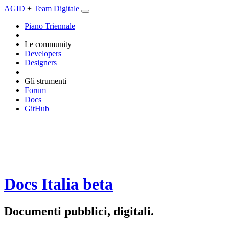
AGID
+
Team Digitale
Piano Triennale
Le community
Developers
Designers
Gli strumenti
Forum
Docs
GitHub
Docs Italia
beta
Documenti pubblici, digitali.