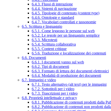
6.4.3. Flussi di interazione
6.4.4. Sistemi di navigazione
6.4.5. Tipologie di contenuto (content type)
6.4.6. Ontologie e standard
6.4.7. Vocabolari controllati e tassonomie
6.5. Scrittura e linguaggio
6.5.1. Come leggono le persone sul web
6.5.2. Le regole per un linguaggio semplice
6.5.3. Microtesti
6.5.4. Scrittura collaborativa
6.5.5. Content critique
6.5.6. Traduzione e localizzazione dei contenuti
6.6. Documenti
6.6.1. I documenti vanno sul web
6.6.2. Tipi di documenti
6.6.3. Formato di lettura dei documenti elettronici
6.6.4. Modalità di produzione dei documenti
6.7. Immagini e video
6.7.1. Testo alternativo (alt text) per le immagini
6.7.2. Sottotitoli per i video
6.7.3. Trascrizioni per i video
6.8. Proprietà intellettuale e privacy
6.8.1. Pubblicazione di contenuti prodotti dalla P
6.8.2. Pubblicazione di contenuti non prodotti dal