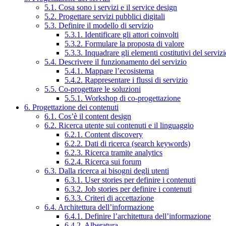
5.1. Cosa sono i servizi e il service design
5.2. Progettare servizi pubblici digitali
5.3. Definire il modello di servizio
5.3.1. Identificare gli attori coinvolti
5.3.2. Formulare la proposta di valore
5.3.3. Inquadrare gli elementi costitutivi del serviz
5.4. Descrivere il funzionamento del servizio
5.4.1. Mappare l’ecosistema
5.4.2. Rappresentare i flussi di servizio
5.5. Co-progettare le soluzioni
5.5.1. Workshop di co-progettazione
6. Progettazione dei contenuti
6.1. Cos’è il content design
6.2. Ricerca utente sui contenuti e il linguaggio
6.2.1. Content discovery
6.2.2. Dati di ricerca (search keywords)
6.2.3. Ricerca tramite analytics
6.2.4. Ricerca sui forum
6.3. Dalla ricerca ai bisogni degli utenti
6.3.1. User stories per definire i contenuti
6.3.2. Job stories per definire i contenuti
6.3.3. Criteri di accettazione
6.4. Architettura dell’informazione
6.4.1. Definire l’architettura dell’informazione
6.4.2. Alberatura