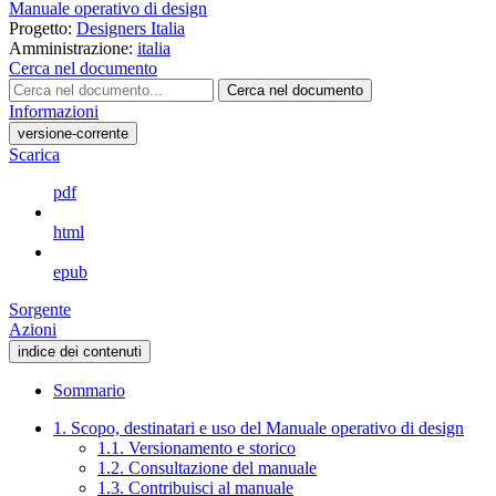
Manuale operativo di design
Progetto:
Designers Italia
Amministrazione:
italia
Cerca nel documento
Cerca nel documento
Informazioni
versione-corrente
Scarica
pdf
html
epub
Sorgente
Azioni
indice dei contenuti
Sommario
1. Scopo, destinatari e uso del Manuale operativo di design
1.1. Versionamento e storico
1.2. Consultazione del manuale
1.3. Contribuisci al manuale