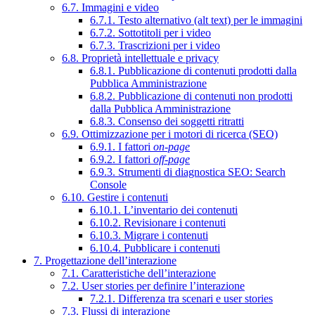
6.7. Immagini e video
6.7.1. Testo alternativo (alt text) per le immagini
6.7.2. Sottotitoli per i video
6.7.3. Trascrizioni per i video
6.8. Proprietà intellettuale e privacy
6.8.1. Pubblicazione di contenuti prodotti dalla
Pubblica Amministrazione
6.8.2. Pubblicazione di contenuti non prodotti
dalla Pubblica Amministrazione
6.8.3. Consenso dei soggetti ritratti
6.9. Ottimizzazione per i motori di ricerca (SEO)
6.9.1. I fattori
on-page
6.9.2. I fattori
off-page
6.9.3. Strumenti di diagnostica SEO: Search
Console
6.10. Gestire i contenuti
6.10.1. L’inventario dei contenuti
6.10.2. Revisionare i contenuti
6.10.3. Migrare i contenuti
6.10.4. Pubblicare i contenuti
7. Progettazione dell’interazione
7.1. Caratteristiche dell’interazione
7.2. User stories per definire l’interazione
7.2.1. Differenza tra scenari e user stories
7.3. Flussi di interazione