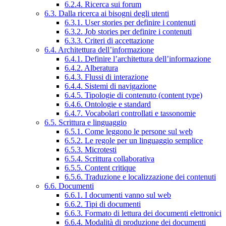
6.2.4. Ricerca sui forum
6.3. Dalla ricerca ai bisogni degli utenti
6.3.1. User stories per definire i contenuti
6.3.2. Job stories per definire i contenuti
6.3.3. Criteri di accettazione
6.4. Architettura dell’informazione
6.4.1. Definire l’architettura dell’informazione
6.4.2. Alberatura
6.4.3. Flussi di interazione
6.4.4. Sistemi di navigazione
6.4.5. Tipologie di contenuto (content type)
6.4.6. Ontologie e standard
6.4.7. Vocabolari controllati e tassonomie
6.5. Scrittura e linguaggio
6.5.1. Come leggono le persone sul web
6.5.2. Le regole per un linguaggio semplice
6.5.3. Microtesti
6.5.4. Scrittura collaborativa
6.5.5. Content critique
6.5.6. Traduzione e localizzazione dei contenuti
6.6. Documenti
6.6.1. I documenti vanno sul web
6.6.2. Tipi di documenti
6.6.3. Formato di lettura dei documenti elettronici
6.6.4. Modalità di produzione dei documenti