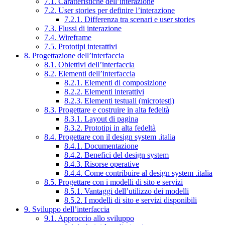
7.1. Caratteristiche dell’interazione
7.2. User stories per definire l’interazione
7.2.1. Differenza tra scenari e user stories
7.3. Flussi di interazione
7.4. Wireframe
7.5. Prototipi interattivi
8. Progettazione dell’interfaccia
8.1. Obiettivi dell’interfaccia
8.2. Elementi dell’interfaccia
8.2.1. Elementi di composizione
8.2.2. Elementi interattivi
8.2.3. Elementi testuali (microtesti)
8.3. Progettare e costruire in alta fedeltà
8.3.1. Layout di pagina
8.3.2. Prototipi in alta fedeltà
8.4. Progettare con il design system .italia
8.4.1. Documentazione
8.4.2. Benefici del design system
8.4.3. Risorse operative
8.4.4. Come contribuire al design system .italia
8.5. Progettare con i modelli di sito e servizi
8.5.1. Vantaggi dell’utilizzo dei modelli
8.5.2. I modelli di sito e servizi disponibili
9. Sviluppo dell’interfaccia
9.1. Approccio allo sviluppo