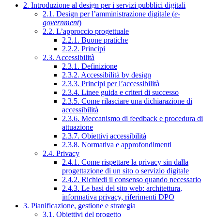
2. Introduzione al design per i servizi pubblici digitali
2.1. Design per l’amministrazione digitale (
e-
government
)
2.2. L’approccio progettuale
2.2.1. Buone pratiche
2.2.2. Principi
2.3. Accessibilità
2.3.1. Definizione
2.3.2. Accessibilità by design
2.3.3. Principi per l’accessibilità
2.3.4. Linee guida e criteri di successo
2.3.5. Come rilasciare una dichiarazione di
accessibilità
2.3.6. Meccanismo di feedback e procedura di
attuazione
2.3.7. Obiettivi accessibilità
2.3.8. Normativa e approfondimenti
2.4. Privacy
2.4.1. Come rispettare la privacy sin dalla
progettazione di un sito o servizio digitale
2.4.2. Richiedi il consenso quando necessario
2.4.3. Le basi del sito web: architettura,
informativa privacy, riferimenti DPO
3. Pianificazione, gestione e strategia
3.1. Obiettivi del progetto