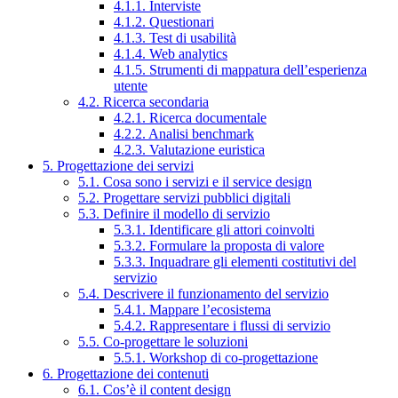
4.1.1. Interviste
4.1.2. Questionari
4.1.3. Test di usabilità
4.1.4. Web analytics
4.1.5. Strumenti di mappatura dell’esperienza
utente
4.2. Ricerca secondaria
4.2.1. Ricerca documentale
4.2.2. Analisi benchmark
4.2.3. Valutazione euristica
5. Progettazione dei servizi
5.1. Cosa sono i servizi e il service design
5.2. Progettare servizi pubblici digitali
5.3. Definire il modello di servizio
5.3.1. Identificare gli attori coinvolti
5.3.2. Formulare la proposta di valore
5.3.3. Inquadrare gli elementi costitutivi del
servizio
5.4. Descrivere il funzionamento del servizio
5.4.1. Mappare l’ecosistema
5.4.2. Rappresentare i flussi di servizio
5.5. Co-progettare le soluzioni
5.5.1. Workshop di co-progettazione
6. Progettazione dei contenuti
6.1. Cos’è il content design