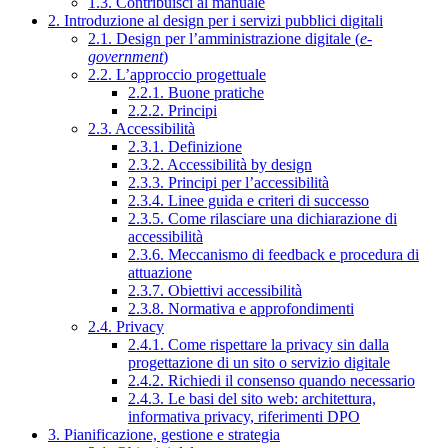
1.3. Contribuisci al manuale
2. Introduzione al design per i servizi pubblici digitali
2.1. Design per l’amministrazione digitale (
e-
government
)
2.2. L’approccio progettuale
2.2.1. Buone pratiche
2.2.2. Principi
2.3. Accessibilità
2.3.1. Definizione
2.3.2. Accessibilità by design
2.3.3. Principi per l’accessibilità
2.3.4. Linee guida e criteri di successo
2.3.5. Come rilasciare una dichiarazione di
accessibilità
2.3.6. Meccanismo di feedback e procedura di
attuazione
2.3.7. Obiettivi accessibilità
2.3.8. Normativa e approfondimenti
2.4. Privacy
2.4.1. Come rispettare la privacy sin dalla
progettazione di un sito o servizio digitale
2.4.2. Richiedi il consenso quando necessario
2.4.3. Le basi del sito web: architettura,
informativa privacy, riferimenti DPO
3. Pianificazione, gestione e strategia