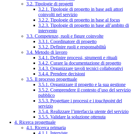
3.2. Tipologie di progetti
3.2.1. Tipologie di progetto in base agli attori
coinvolti nel servizio
3.2.2. Tipologie di progetto in base al focus
3.2.3. Tipologie di progetto in base all’ambito di
intervento
3.3. Competenze, ruoli e figure coinvolte
3.3.1. Coordinatore di progetto
3.3.2. Definire ruoli e responsabilità
3.4. Metodo di lavoro
3.4.1. Definire processi, strumenti e rituali
3.4.2. Curare la documentazione di progetto
3.4.3. Organizzare tavoli tecnici collaborativi
3.4.4. Prendere decisioni
3.5. Il processo progettuale
3.5.1. Organizzare il progetto e la sua gestione
3.5.2. Comprendere il contesto d’uso del servizio
pubblico
3.5.3. Progettare i processi e i
touchpoint
del
servizio
3.5.4. Realizzare l’interfaccia utente del servizio
3.5.5. Validare la soluzione ottenuta
4. Ricerca progettuale
4.1. Ricerca primaria
4.1.1. Interviste