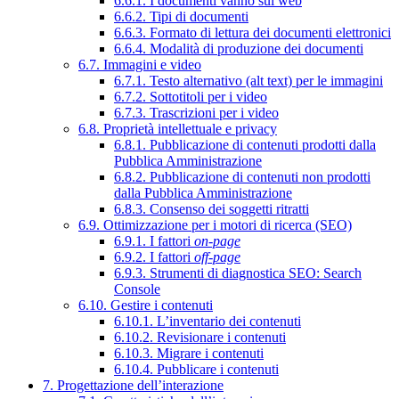
6.6.1. I documenti vanno sul web
6.6.2. Tipi di documenti
6.6.3. Formato di lettura dei documenti elettronici
6.6.4. Modalità di produzione dei documenti
6.7. Immagini e video
6.7.1. Testo alternativo (alt text) per le immagini
6.7.2. Sottotitoli per i video
6.7.3. Trascrizioni per i video
6.8. Proprietà intellettuale e privacy
6.8.1. Pubblicazione di contenuti prodotti dalla
Pubblica Amministrazione
6.8.2. Pubblicazione di contenuti non prodotti
dalla Pubblica Amministrazione
6.8.3. Consenso dei soggetti ritratti
6.9. Ottimizzazione per i motori di ricerca (SEO)
6.9.1. I fattori
on-page
6.9.2. I fattori
off-page
6.9.3. Strumenti di diagnostica SEO: Search
Console
6.10. Gestire i contenuti
6.10.1. L’inventario dei contenuti
6.10.2. Revisionare i contenuti
6.10.3. Migrare i contenuti
6.10.4. Pubblicare i contenuti
7. Progettazione dell’interazione