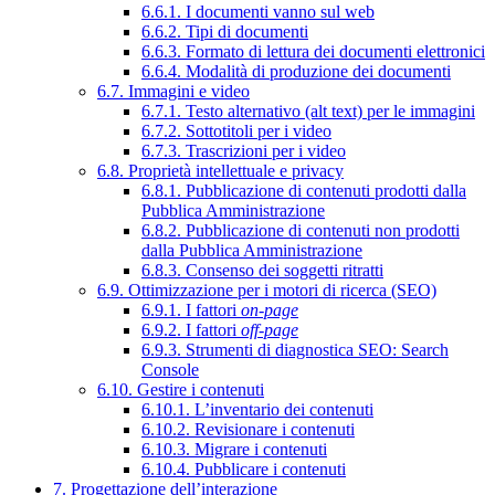
6.6.1. I documenti vanno sul web
6.6.2. Tipi di documenti
6.6.3. Formato di lettura dei documenti elettronici
6.6.4. Modalità di produzione dei documenti
6.7. Immagini e video
6.7.1. Testo alternativo (alt text) per le immagini
6.7.2. Sottotitoli per i video
6.7.3. Trascrizioni per i video
6.8. Proprietà intellettuale e privacy
6.8.1. Pubblicazione di contenuti prodotti dalla
Pubblica Amministrazione
6.8.2. Pubblicazione di contenuti non prodotti
dalla Pubblica Amministrazione
6.8.3. Consenso dei soggetti ritratti
6.9. Ottimizzazione per i motori di ricerca (SEO)
6.9.1. I fattori
on-page
6.9.2. I fattori
off-page
6.9.3. Strumenti di diagnostica SEO: Search
Console
6.10. Gestire i contenuti
6.10.1. L’inventario dei contenuti
6.10.2. Revisionare i contenuti
6.10.3. Migrare i contenuti
6.10.4. Pubblicare i contenuti
7. Progettazione dell’interazione