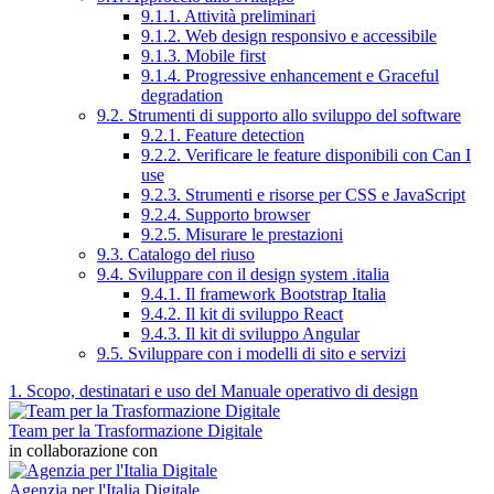
9.1.1. Attività preliminari
9.1.2. Web design responsivo e accessibile
9.1.3. Mobile first
9.1.4. Progressive enhancement e Graceful
degradation
9.2. Strumenti di supporto allo sviluppo del software
9.2.1. Feature detection
9.2.2. Verificare le feature disponibili con Can I
use
9.2.3. Strumenti e risorse per CSS e JavaScript
9.2.4. Supporto browser
9.2.5. Misurare le prestazioni
9.3. Catalogo del riuso
9.4. Sviluppare con il design system .italia
9.4.1. Il framework Bootstrap Italia
9.4.2. Il kit di sviluppo React
9.4.3. Il kit di sviluppo Angular
9.5. Sviluppare con i modelli di sito e servizi
1. Scopo, destinatari e uso del Manuale operativo di design
Team per la Trasformazione Digitale
in collaborazione con
Agenzia per l'Italia Digitale