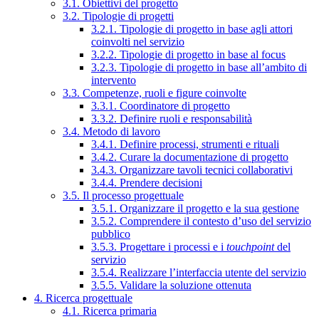
3.1. Obiettivi del progetto
3.2. Tipologie di progetti
3.2.1. Tipologie di progetto in base agli attori
coinvolti nel servizio
3.2.2. Tipologie di progetto in base al focus
3.2.3. Tipologie di progetto in base all’ambito di
intervento
3.3. Competenze, ruoli e figure coinvolte
3.3.1. Coordinatore di progetto
3.3.2. Definire ruoli e responsabilità
3.4. Metodo di lavoro
3.4.1. Definire processi, strumenti e rituali
3.4.2. Curare la documentazione di progetto
3.4.3. Organizzare tavoli tecnici collaborativi
3.4.4. Prendere decisioni
3.5. Il processo progettuale
3.5.1. Organizzare il progetto e la sua gestione
3.5.2. Comprendere il contesto d’uso del servizio
pubblico
3.5.3. Progettare i processi e i
touchpoint
del
servizio
3.5.4. Realizzare l’interfaccia utente del servizio
3.5.5. Validare la soluzione ottenuta
4. Ricerca progettuale
4.1. Ricerca primaria