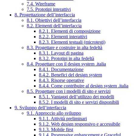
7.4. Wireframe
7.5. Prototipi interattivi
8. Progettazione dell’interfaccia
8.1. Obiettivi dell’interfaccia
8.2. Elementi dell’interfaccia
8.2.1. Elementi di composizione
8.2.2. Elementi interattivi
8.2.3. Elementi testuali (microtesti)
8.3. Progettare e costruire in alta fedeltà
8.3.1. Layout di pagina
8.3.2. Prototipi in alta fedeltà
8.4. Progettare con il design system .italia
8.4.1. Documentazione
8.4.2. Benefici del design system
8.4.3. Risorse operative
8.4.4. Come contribuire al design system .italia
8.5. Progettare con i modelli di sito e servizi
8.5.1. Vantaggi dell’utilizzo dei modelli
8.5.2. I modelli di sito e servizi disponibili
9. Sviluppo dell’interfaccia
9.1. Approccio allo sviluppo
9.1.1. Attività preliminari
9.1.2. Web design responsivo e accessibile
9.1.3. Mobile first
9.1.4. Progressive enhancement e Graceful