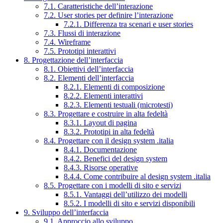
7.1. Caratteristiche dell’interazione
7.2. User stories per definire l’interazione
7.2.1. Differenza tra scenari e user stories
7.3. Flussi di interazione
7.4. Wireframe
7.5. Prototipi interattivi
8. Progettazione dell’interfaccia
8.1. Obiettivi dell’interfaccia
8.2. Elementi dell’interfaccia
8.2.1. Elementi di composizione
8.2.2. Elementi interattivi
8.2.3. Elementi testuali (microtesti)
8.3. Progettare e costruire in alta fedeltà
8.3.1. Layout di pagina
8.3.2. Prototipi in alta fedeltà
8.4. Progettare con il design system .italia
8.4.1. Documentazione
8.4.2. Benefici del design system
8.4.3. Risorse operative
8.4.4. Come contribuire al design system .italia
8.5. Progettare con i modelli di sito e servizi
8.5.1. Vantaggi dell’utilizzo dei modelli
8.5.2. I modelli di sito e servizi disponibili
9. Sviluppo dell’interfaccia
9.1. Approccio allo sviluppo