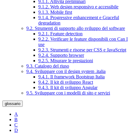
9.1.1. Attività preliminari
9.1.2. Web design responsivo e accessibile
9.1.3. Mobile first
9.1.4. Progressive enhancement e Graceful
degradation
9.2. Strumenti di supporto allo sviluppo del software
9.2.1. Feature detection
9.2.2. Verificare le feature disponibili con Can I
use
9.2.3. Strumenti e risorse per CSS e JavaScript
9.2.4. Supporto browser
9.2.5. Misurare le prestazioni
9.3. Catalogo del riuso
9.4. Sviluppare con il design system .italia
9.4.1. Il framework Bootstrap Italia
9.4.2. Il kit di sviluppo React
9.4.3. Il kit di sviluppo Angular
9.5. Sviluppare con i modelli di sito e servizi
glossario
A
B
C
D