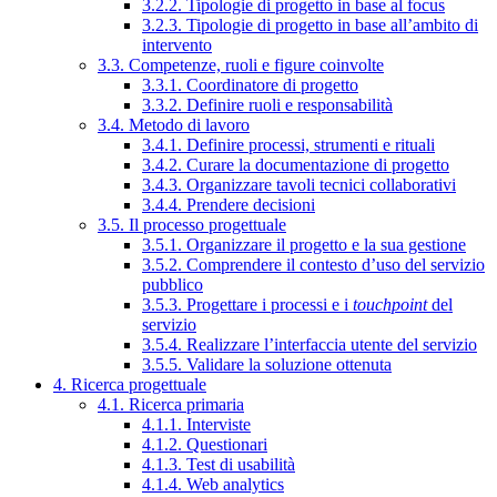
3.2.2. Tipologie di progetto in base al focus
3.2.3. Tipologie di progetto in base all’ambito di
intervento
3.3. Competenze, ruoli e figure coinvolte
3.3.1. Coordinatore di progetto
3.3.2. Definire ruoli e responsabilità
3.4. Metodo di lavoro
3.4.1. Definire processi, strumenti e rituali
3.4.2. Curare la documentazione di progetto
3.4.3. Organizzare tavoli tecnici collaborativi
3.4.4. Prendere decisioni
3.5. Il processo progettuale
3.5.1. Organizzare il progetto e la sua gestione
3.5.2. Comprendere il contesto d’uso del servizio
pubblico
3.5.3. Progettare i processi e i
touchpoint
del
servizio
3.5.4. Realizzare l’interfaccia utente del servizio
3.5.5. Validare la soluzione ottenuta
4. Ricerca progettuale
4.1. Ricerca primaria
4.1.1. Interviste
4.1.2. Questionari
4.1.3. Test di usabilità
4.1.4. Web analytics