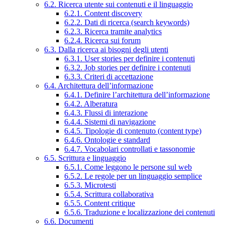
6.2. Ricerca utente sui contenuti e il linguaggio
6.2.1. Content discovery
6.2.2. Dati di ricerca (search keywords)
6.2.3. Ricerca tramite analytics
6.2.4. Ricerca sui forum
6.3. Dalla ricerca ai bisogni degli utenti
6.3.1. User stories per definire i contenuti
6.3.2. Job stories per definire i contenuti
6.3.3. Criteri di accettazione
6.4. Architettura dell’informazione
6.4.1. Definire l’architettura dell’informazione
6.4.2. Alberatura
6.4.3. Flussi di interazione
6.4.4. Sistemi di navigazione
6.4.5. Tipologie di contenuto (content type)
6.4.6. Ontologie e standard
6.4.7. Vocabolari controllati e tassonomie
6.5. Scrittura e linguaggio
6.5.1. Come leggono le persone sul web
6.5.2. Le regole per un linguaggio semplice
6.5.3. Microtesti
6.5.4. Scrittura collaborativa
6.5.5. Content critique
6.5.6. Traduzione e localizzazione dei contenuti
6.6. Documenti