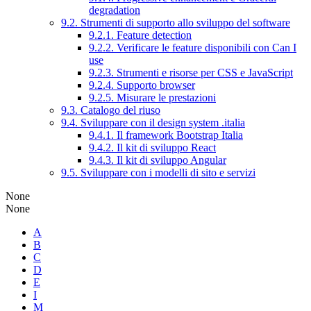
degradation
9.2. Strumenti di supporto allo sviluppo del software
9.2.1. Feature detection
9.2.2. Verificare le feature disponibili con Can I
use
9.2.3. Strumenti e risorse per CSS e JavaScript
9.2.4. Supporto browser
9.2.5. Misurare le prestazioni
9.3. Catalogo del riuso
9.4. Sviluppare con il design system .italia
9.4.1. Il framework Bootstrap Italia
9.4.2. Il kit di sviluppo React
9.4.3. Il kit di sviluppo Angular
9.5. Sviluppare con i modelli di sito e servizi
None
None
A
B
C
D
E
I
M