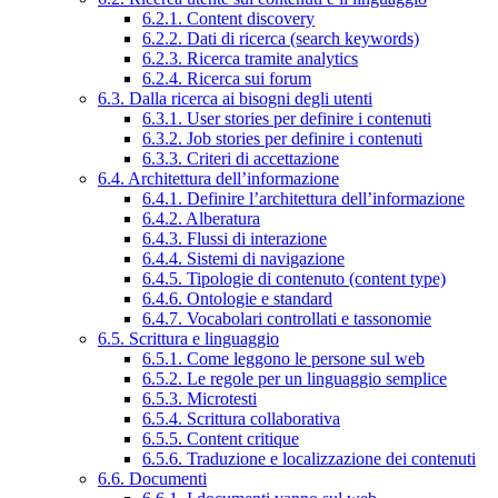
6.2.1. Content discovery
6.2.2. Dati di ricerca (search keywords)
6.2.3. Ricerca tramite analytics
6.2.4. Ricerca sui forum
6.3. Dalla ricerca ai bisogni degli utenti
6.3.1. User stories per definire i contenuti
6.3.2. Job stories per definire i contenuti
6.3.3. Criteri di accettazione
6.4. Architettura dell’informazione
6.4.1. Definire l’architettura dell’informazione
6.4.2. Alberatura
6.4.3. Flussi di interazione
6.4.4. Sistemi di navigazione
6.4.5. Tipologie di contenuto (content type)
6.4.6. Ontologie e standard
6.4.7. Vocabolari controllati e tassonomie
6.5. Scrittura e linguaggio
6.5.1. Come leggono le persone sul web
6.5.2. Le regole per un linguaggio semplice
6.5.3. Microtesti
6.5.4. Scrittura collaborativa
6.5.5. Content critique
6.5.6. Traduzione e localizzazione dei contenuti
6.6. Documenti