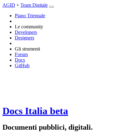
AGID
+
Team Digitale
Piano Triennale
Le community
Developers
Designers
Gli strumenti
Forum
Docs
GitHub
Docs Italia
beta
Documenti pubblici, digitali.