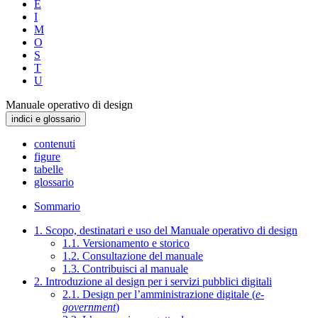
E
I
M
O
S
T
U
Manuale operativo di design
indici e glossario
contenuti
figure
tabelle
glossario
Sommario
1. Scopo, destinatari e uso del Manuale operativo di design
1.1. Versionamento e storico
1.2. Consultazione del manuale
1.3. Contribuisci al manuale
2. Introduzione al design per i servizi pubblici digitali
2.1. Design per l’amministrazione digitale (
e-
government
)