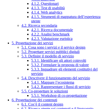
4.1.2. Questionari
4.1.3. Test di usabilità
4.1.4. Web analytics
4.1.5. Strumenti di mappatura dell’esperienza
utente
4.2. Ricerca secondaria
4.2.1. Ricerca documentale
4.2.2. Analisi benchmark
4.2.3. Valutazione euristica
5. Progettazione dei servizi
5.1. Cosa sono i servizi e il service design
5.2. Progettare servizi pubblici digitali
5.3. Definire il modello di servizio
5.3.1. Identificare gli attori coinvolti
5.3.2. Formulare la proposta di valore
5.3.3. Inquadrare gli elementi costitutivi del
servizio
5.4. Descrivere il funzionamento del servizio
5.4.1. Mappare l’ecosistema
5.4.2. Rappresentare i flussi di servizio
5.5. Co-progettare le soluzioni
5.5.1. Workshop di co-progettazione
6. Progettazione dei contenuti
6.1. Cos’è il content design
6.2. Ricerca utente sui contenuti e il linguaggio