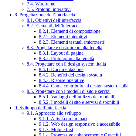
7.4. Wireframe
7.5. Prototipi interattivi
8. Progettazione dell’interfaccia
8.1. Obiettivi dell’interfaccia
8.2. Elementi dell’interfaccia
8.2.1. Elementi di composizione
8.2.2. Elementi interattivi
8.2.3. Elementi testuali (microtesti)
8.3. Progettare e costruire in alta fedeltà
8.3.1. Layout di pagina
8.3.2. Prototipi in alta fedeltà
8.4. Progettare con il design system .italia
8.4.1. Documentazione
8.4.2. Benefici del design system
8.4.3. Risorse operative
8.4.4. Come contribuire al design system .italia
8.5. Progettare con i modelli di sito e servizi
8.5.1. Vantaggi dell’utilizzo dei modelli
8.5.2. I modelli di sito e servizi disponibili
9. Sviluppo dell’interfaccia
9.1. Approccio allo sviluppo
9.1.1. Attività preliminari
9.1.2. Web design responsivo e accessibile
9.1.3. Mobile first
9.1.4. Progressive enhancement e Graceful