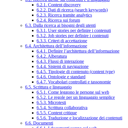
6.2.1. Content discovery
6.2.2. Dati di ricerca (search keywords)
6.2.3. Ricerca tramite analytics
6.2.4. Ricerca sui forum
6.3. Dalla ricerca ai bisogni degli utenti
6.3.1. User stories per definire i contenuti
6.3.2. Job stories per definire i contenuti
6.3.3. Criteri di accettazione
6.4. Architettura dell’informazione
6.4.1. Definire l’architettura dell’informazione
6.4.2. Alberatura
6.4.3. Flussi di interazione
6.4.4. Sistemi di navigazione
6.4.5. Tipologie di contenuto (content type)
6.4.6. Ontologie e standard
6.4.7. Vocabolari controllati e tassonomie
6.5. Scrittura e linguaggio
6.5.1. Come leggono le persone sul web
6.5.2. Le regole per un linguaggio semplice
6.5.3. Microtesti
6.5.4. Scrittura collaborativa
6.5.5. Content critique
6.5.6. Traduzione e localizzazione dei contenuti
6.6. Documenti