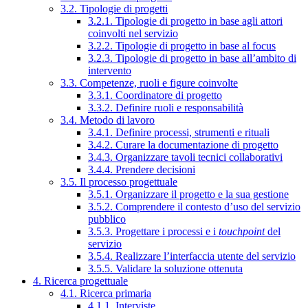
3.2. Tipologie di progetti
3.2.1. Tipologie di progetto in base agli attori
coinvolti nel servizio
3.2.2. Tipologie di progetto in base al focus
3.2.3. Tipologie di progetto in base all’ambito di
intervento
3.3. Competenze, ruoli e figure coinvolte
3.3.1. Coordinatore di progetto
3.3.2. Definire ruoli e responsabilità
3.4. Metodo di lavoro
3.4.1. Definire processi, strumenti e rituali
3.4.2. Curare la documentazione di progetto
3.4.3. Organizzare tavoli tecnici collaborativi
3.4.4. Prendere decisioni
3.5. Il processo progettuale
3.5.1. Organizzare il progetto e la sua gestione
3.5.2. Comprendere il contesto d’uso del servizio
pubblico
3.5.3. Progettare i processi e i
touchpoint
del
servizio
3.5.4. Realizzare l’interfaccia utente del servizio
3.5.5. Validare la soluzione ottenuta
4. Ricerca progettuale
4.1. Ricerca primaria
4.1.1. Interviste