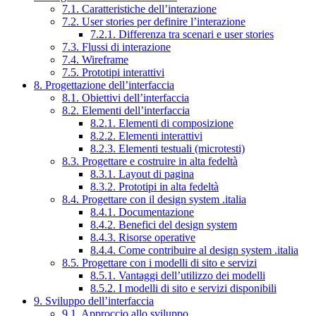
7.1. Caratteristiche dell’interazione
7.2. User stories per definire l’interazione
7.2.1. Differenza tra scenari e user stories
7.3. Flussi di interazione
7.4. Wireframe
7.5. Prototipi interattivi
8. Progettazione dell’interfaccia
8.1. Obiettivi dell’interfaccia
8.2. Elementi dell’interfaccia
8.2.1. Elementi di composizione
8.2.2. Elementi interattivi
8.2.3. Elementi testuali (microtesti)
8.3. Progettare e costruire in alta fedeltà
8.3.1. Layout di pagina
8.3.2. Prototipi in alta fedeltà
8.4. Progettare con il design system .italia
8.4.1. Documentazione
8.4.2. Benefici del design system
8.4.3. Risorse operative
8.4.4. Come contribuire al design system .italia
8.5. Progettare con i modelli di sito e servizi
8.5.1. Vantaggi dell’utilizzo dei modelli
8.5.2. I modelli di sito e servizi disponibili
9. Sviluppo dell’interfaccia
9.1. Approccio allo sviluppo