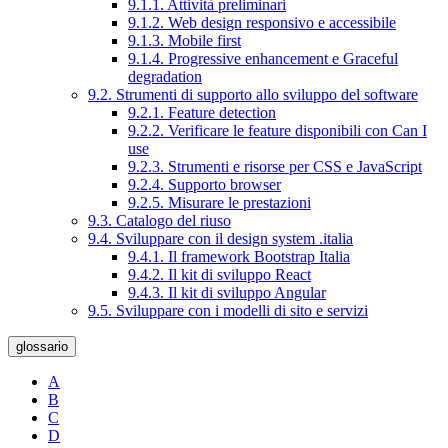
9.1.1. Attività preliminari
9.1.2. Web design responsivo e accessibile
9.1.3. Mobile first
9.1.4. Progressive enhancement e Graceful
degradation
9.2. Strumenti di supporto allo sviluppo del software
9.2.1. Feature detection
9.2.2. Verificare le feature disponibili con Can I
use
9.2.3. Strumenti e risorse per CSS e JavaScript
9.2.4. Supporto browser
9.2.5. Misurare le prestazioni
9.3. Catalogo del riuso
9.4. Sviluppare con il design system .italia
9.4.1. Il framework Bootstrap Italia
9.4.2. Il kit di sviluppo React
9.4.3. Il kit di sviluppo Angular
9.5. Sviluppare con i modelli di sito e servizi
glossario
A
B
C
D