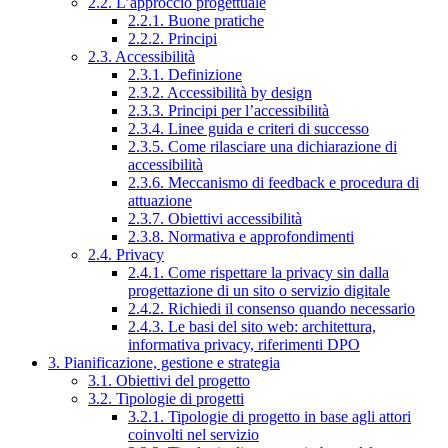
2.2. L’approccio progettuale
2.2.1. Buone pratiche
2.2.2. Principi
2.3. Accessibilità
2.3.1. Definizione
2.3.2. Accessibilità by design
2.3.3. Principi per l’accessibilità
2.3.4. Linee guida e criteri di successo
2.3.5. Come rilasciare una dichiarazione di
accessibilità
2.3.6. Meccanismo di feedback e procedura di
attuazione
2.3.7. Obiettivi accessibilità
2.3.8. Normativa e approfondimenti
2.4. Privacy
2.4.1. Come rispettare la privacy sin dalla
progettazione di un sito o servizio digitale
2.4.2. Richiedi il consenso quando necessario
2.4.3. Le basi del sito web: architettura,
informativa privacy, riferimenti DPO
3. Pianificazione, gestione e strategia
3.1. Obiettivi del progetto
3.2. Tipologie di progetti
3.2.1. Tipologie di progetto in base agli attori
coinvolti nel servizio