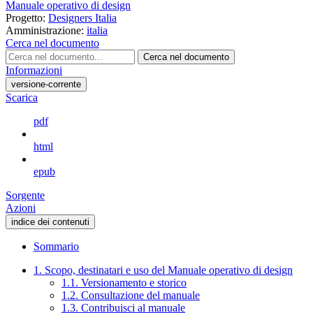
Manuale operativo di design
Progetto:
Designers Italia
Amministrazione:
italia
Cerca nel documento
Cerca nel documento
Informazioni
versione-corrente
Scarica
pdf
html
epub
Sorgente
Azioni
indice dei contenuti
Sommario
1. Scopo, destinatari e uso del Manuale operativo di design
1.1. Versionamento e storico
1.2. Consultazione del manuale
1.3. Contribuisci al manuale