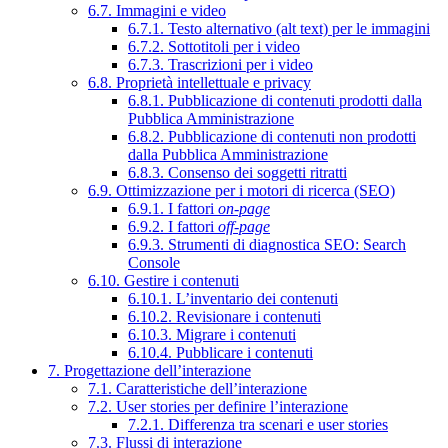
6.7. Immagini e video
6.7.1. Testo alternativo (alt text) per le immagini
6.7.2. Sottotitoli per i video
6.7.3. Trascrizioni per i video
6.8. Proprietà intellettuale e privacy
6.8.1. Pubblicazione di contenuti prodotti dalla
Pubblica Amministrazione
6.8.2. Pubblicazione di contenuti non prodotti
dalla Pubblica Amministrazione
6.8.3. Consenso dei soggetti ritratti
6.9. Ottimizzazione per i motori di ricerca (SEO)
6.9.1. I fattori
on-page
6.9.2. I fattori
off-page
6.9.3. Strumenti di diagnostica SEO: Search
Console
6.10. Gestire i contenuti
6.10.1. L’inventario dei contenuti
6.10.2. Revisionare i contenuti
6.10.3. Migrare i contenuti
6.10.4. Pubblicare i contenuti
7. Progettazione dell’interazione
7.1. Caratteristiche dell’interazione
7.2. User stories per definire l’interazione
7.2.1. Differenza tra scenari e user stories
7.3. Flussi di interazione