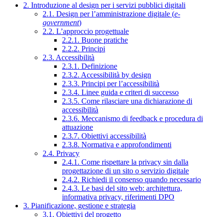
2. Introduzione al design per i servizi pubblici digitali
2.1. Design per l’amministrazione digitale (
e-
government
)
2.2. L’approccio progettuale
2.2.1. Buone pratiche
2.2.2. Principi
2.3. Accessibilità
2.3.1. Definizione
2.3.2. Accessibilità by design
2.3.3. Principi per l’accessibilità
2.3.4. Linee guida e criteri di successo
2.3.5. Come rilasciare una dichiarazione di
accessibilità
2.3.6. Meccanismo di feedback e procedura di
attuazione
2.3.7. Obiettivi accessibilità
2.3.8. Normativa e approfondimenti
2.4. Privacy
2.4.1. Come rispettare la privacy sin dalla
progettazione di un sito o servizio digitale
2.4.2. Richiedi il consenso quando necessario
2.4.3. Le basi del sito web: architettura,
informativa privacy, riferimenti DPO
3. Pianificazione, gestione e strategia
3.1. Obiettivi del progetto