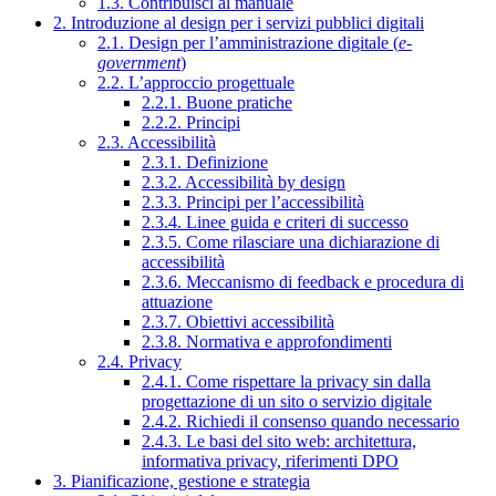
1.3. Contribuisci al manuale
2. Introduzione al design per i servizi pubblici digitali
2.1. Design per l’amministrazione digitale (
e-
government
)
2.2. L’approccio progettuale
2.2.1. Buone pratiche
2.2.2. Principi
2.3. Accessibilità
2.3.1. Definizione
2.3.2. Accessibilità by design
2.3.3. Principi per l’accessibilità
2.3.4. Linee guida e criteri di successo
2.3.5. Come rilasciare una dichiarazione di
accessibilità
2.3.6. Meccanismo di feedback e procedura di
attuazione
2.3.7. Obiettivi accessibilità
2.3.8. Normativa e approfondimenti
2.4. Privacy
2.4.1. Come rispettare la privacy sin dalla
progettazione di un sito o servizio digitale
2.4.2. Richiedi il consenso quando necessario
2.4.3. Le basi del sito web: architettura,
informativa privacy, riferimenti DPO
3. Pianificazione, gestione e strategia