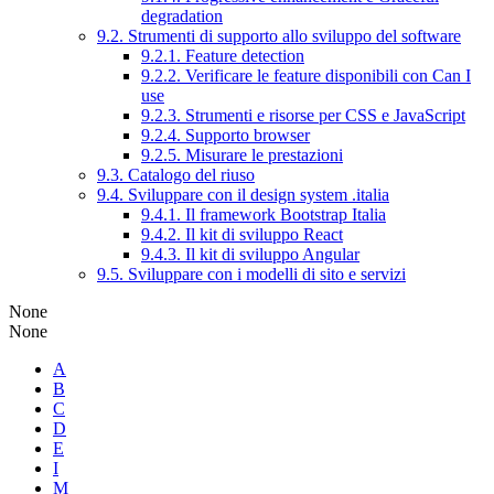
degradation
9.2. Strumenti di supporto allo sviluppo del software
9.2.1. Feature detection
9.2.2. Verificare le feature disponibili con Can I
use
9.2.3. Strumenti e risorse per CSS e JavaScript
9.2.4. Supporto browser
9.2.5. Misurare le prestazioni
9.3. Catalogo del riuso
9.4. Sviluppare con il design system .italia
9.4.1. Il framework Bootstrap Italia
9.4.2. Il kit di sviluppo React
9.4.3. Il kit di sviluppo Angular
9.5. Sviluppare con i modelli di sito e servizi
None
None
A
B
C
D
E
I
M