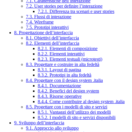
7.1. Caratteristiche dell’interazione
7.2. User stories per definire l’interazione
7.2.1. Differenza tra scenari e user stories
7.3. Flussi di interazione
7.4. Wireframe
7.5. Prototipi interattivi
8. Progettazione dell’interfaccia
8.1. Obiettivi dell’interfaccia
8.2. Elementi dell’interfaccia
8.2.1. Elementi di composizione
8.2.2. Elementi interattivi
8.2.3. Elementi testuali (microtesti)
8.3. Progettare e costruire in alta fedeltà
8.3.1. Layout di pagina
8.3.2. Prototipi in alta fedeltà
8.4. Progettare con il design system .italia
8.4.1. Documentazione
8.4.2. Benefici del design system
8.4.3. Risorse operative
8.4.4. Come contribuire al design system .italia
8.5. Progettare con i modelli di sito e servizi
8.5.1. Vantaggi dell’utilizzo dei modelli
8.5.2. I modelli di sito e servizi disponibili
9. Sviluppo dell’interfaccia
9.1. Approccio allo sviluppo