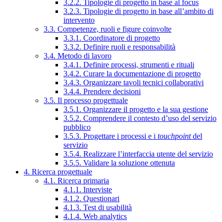
3.2.2. Tipologie di progetto in base al focus
3.2.3. Tipologie di progetto in base all’ambito di
intervento
3.3. Competenze, ruoli e figure coinvolte
3.3.1. Coordinatore di progetto
3.3.2. Definire ruoli e responsabilità
3.4. Metodo di lavoro
3.4.1. Definire processi, strumenti e rituali
3.4.2. Curare la documentazione di progetto
3.4.3. Organizzare tavoli tecnici collaborativi
3.4.4. Prendere decisioni
3.5. Il processo progettuale
3.5.1. Organizzare il progetto e la sua gestione
3.5.2. Comprendere il contesto d’uso del servizio
pubblico
3.5.3. Progettare i processi e i
touchpoint
del
servizio
3.5.4. Realizzare l’interfaccia utente del servizio
3.5.5. Validare la soluzione ottenuta
4. Ricerca progettuale
4.1. Ricerca primaria
4.1.1. Interviste
4.1.2. Questionari
4.1.3. Test di usabilità
4.1.4. Web analytics