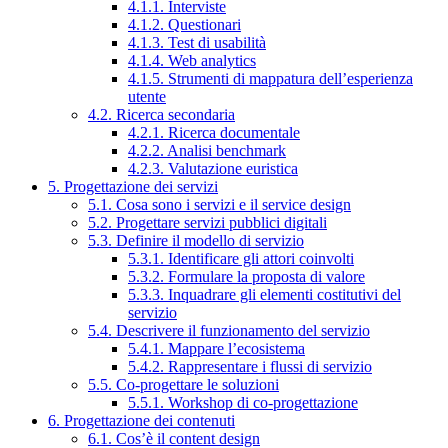
4.1.1. Interviste
4.1.2. Questionari
4.1.3. Test di usabilità
4.1.4. Web analytics
4.1.5. Strumenti di mappatura dell’esperienza
utente
4.2. Ricerca secondaria
4.2.1. Ricerca documentale
4.2.2. Analisi benchmark
4.2.3. Valutazione euristica
5. Progettazione dei servizi
5.1. Cosa sono i servizi e il service design
5.2. Progettare servizi pubblici digitali
5.3. Definire il modello di servizio
5.3.1. Identificare gli attori coinvolti
5.3.2. Formulare la proposta di valore
5.3.3. Inquadrare gli elementi costitutivi del
servizio
5.4. Descrivere il funzionamento del servizio
5.4.1. Mappare l’ecosistema
5.4.2. Rappresentare i flussi di servizio
5.5. Co-progettare le soluzioni
5.5.1. Workshop di co-progettazione
6. Progettazione dei contenuti
6.1. Cos’è il content design