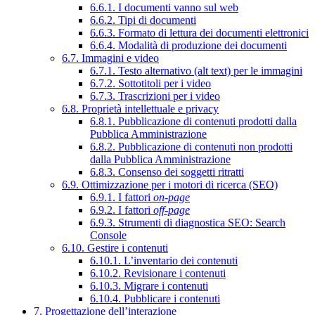
6.6.1. I documenti vanno sul web
6.6.2. Tipi di documenti
6.6.3. Formato di lettura dei documenti elettronici
6.6.4. Modalità di produzione dei documenti
6.7. Immagini e video
6.7.1. Testo alternativo (alt text) per le immagini
6.7.2. Sottotitoli per i video
6.7.3. Trascrizioni per i video
6.8. Proprietà intellettuale e privacy
6.8.1. Pubblicazione di contenuti prodotti dalla
Pubblica Amministrazione
6.8.2. Pubblicazione di contenuti non prodotti
dalla Pubblica Amministrazione
6.8.3. Consenso dei soggetti ritratti
6.9. Ottimizzazione per i motori di ricerca (SEO)
6.9.1. I fattori
on-page
6.9.2. I fattori
off-page
6.9.3. Strumenti di diagnostica SEO: Search
Console
6.10. Gestire i contenuti
6.10.1. L’inventario dei contenuti
6.10.2. Revisionare i contenuti
6.10.3. Migrare i contenuti
6.10.4. Pubblicare i contenuti
7. Progettazione dell’interazione