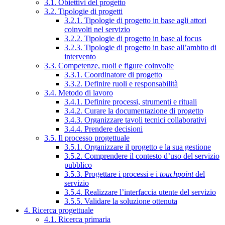
3.1. Obiettivi del progetto
3.2. Tipologie di progetti
3.2.1. Tipologie di progetto in base agli attori
coinvolti nel servizio
3.2.2. Tipologie di progetto in base al focus
3.2.3. Tipologie di progetto in base all’ambito di
intervento
3.3. Competenze, ruoli e figure coinvolte
3.3.1. Coordinatore di progetto
3.3.2. Definire ruoli e responsabilità
3.4. Metodo di lavoro
3.4.1. Definire processi, strumenti e rituali
3.4.2. Curare la documentazione di progetto
3.4.3. Organizzare tavoli tecnici collaborativi
3.4.4. Prendere decisioni
3.5. Il processo progettuale
3.5.1. Organizzare il progetto e la sua gestione
3.5.2. Comprendere il contesto d’uso del servizio
pubblico
3.5.3. Progettare i processi e i
touchpoint
del
servizio
3.5.4. Realizzare l’interfaccia utente del servizio
3.5.5. Validare la soluzione ottenuta
4. Ricerca progettuale
4.1. Ricerca primaria