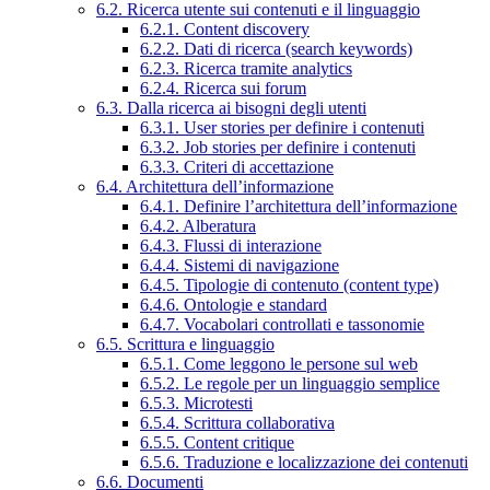
6.2. Ricerca utente sui contenuti e il linguaggio
6.2.1. Content discovery
6.2.2. Dati di ricerca (search keywords)
6.2.3. Ricerca tramite analytics
6.2.4. Ricerca sui forum
6.3. Dalla ricerca ai bisogni degli utenti
6.3.1. User stories per definire i contenuti
6.3.2. Job stories per definire i contenuti
6.3.3. Criteri di accettazione
6.4. Architettura dell’informazione
6.4.1. Definire l’architettura dell’informazione
6.4.2. Alberatura
6.4.3. Flussi di interazione
6.4.4. Sistemi di navigazione
6.4.5. Tipologie di contenuto (content type)
6.4.6. Ontologie e standard
6.4.7. Vocabolari controllati e tassonomie
6.5. Scrittura e linguaggio
6.5.1. Come leggono le persone sul web
6.5.2. Le regole per un linguaggio semplice
6.5.3. Microtesti
6.5.4. Scrittura collaborativa
6.5.5. Content critique
6.5.6. Traduzione e localizzazione dei contenuti
6.6. Documenti