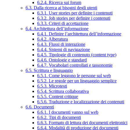
6.2.4. Ricerca sui forum
6.3. Dalla ricerca ai bisogni degli utenti
6.3.1. User stories per definire i contenuti
6.3.2. Job stories per definire i contenuti
6.3.3. Criteri di accettazione
6.4. Architettura dell’informazione
6.4.1. Definire l’architettura dell’informazione
6.4.2. Alberatura
6.4.3. Flussi di interazione
6.4.4. Sistemi di navigazione
6.4.5. Tipologie di contenuto (content type)
6.4.6. Ontologie e standard
6.4.7. Vocabolari controllati e tassonomie
6.5. Scrittura e linguaggio
6.5.1. Come leggono le persone sul web
6.5.2. Le regole per un linguaggio semplice
6.5.3. Microtesti
6.5.4. Scrittura collaborativa
6.5.5. Content critique
6.5.6. Traduzione e localizzazione dei contenuti
6.6. Documenti
6.6.1. I documenti vanno sul web
6.6.2. Tipi di documenti
6.6.3. Formato di lettura dei documenti elettronici
6.6.4. Modalità di produzione dei documenti