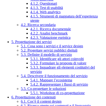
4.1.2. Questionari
4.1.3. Test di usabilità
4.1.4. Web analytics
4.1.5. Strumenti di mappatura dell’esperienza
utente
4.2. Ricerca secondaria
4.2.1. Ricerca documentale
4.2.2. Analisi benchmark
4.2.3. Valutazione euristica
5. Progettazione dei servizi
5.1. Cosa sono i servizi e il service design
5.2. Progettare servizi pubblici digitali
5.3. Definire il modello di servizio
5.3.1. Identificare gli attori coinvolti
5.3.2. Formulare la proposta di valore
5.3.3. Inquadrare gli elementi costitutivi del
servizio
5.4. Descrivere il funzionamento del servizio
5.4.1. Mappare l’ecosistema
5.4.2. Rappresentare i flussi di servizio
5.5. Co-progettare le soluzioni
5.5.1. Workshop di co-progettazione
6. Progettazione dei contenuti
6.1. Cos’è il content design
6.2. Ricerca utente sui contenuti e il linguaggio