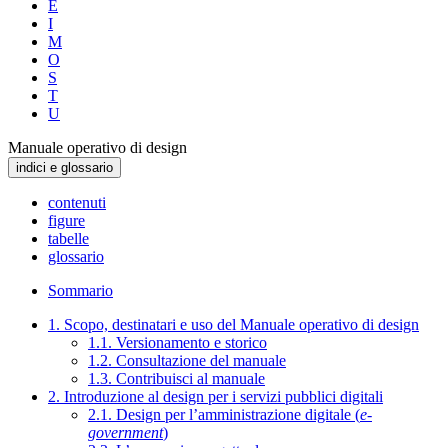
E
I
M
O
S
T
U
Manuale operativo di design
indici e glossario
contenuti
figure
tabelle
glossario
Sommario
1. Scopo, destinatari e uso del Manuale operativo di design
1.1. Versionamento e storico
1.2. Consultazione del manuale
1.3. Contribuisci al manuale
2. Introduzione al design per i servizi pubblici digitali
2.1. Design per l’amministrazione digitale (
e-
government
)