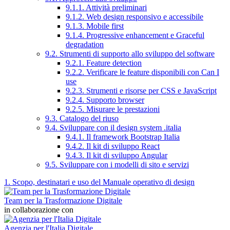
9.1.1. Attività preliminari
9.1.2. Web design responsivo e accessibile
9.1.3. Mobile first
9.1.4. Progressive enhancement e Graceful
degradation
9.2. Strumenti di supporto allo sviluppo del software
9.2.1. Feature detection
9.2.2. Verificare le feature disponibili con Can I
use
9.2.3. Strumenti e risorse per CSS e JavaScript
9.2.4. Supporto browser
9.2.5. Misurare le prestazioni
9.3. Catalogo del riuso
9.4. Sviluppare con il design system .italia
9.4.1. Il framework Bootstrap Italia
9.4.2. Il kit di sviluppo React
9.4.3. Il kit di sviluppo Angular
9.5. Sviluppare con i modelli di sito e servizi
1. Scopo, destinatari e uso del Manuale operativo di design
Team per la Trasformazione Digitale
in collaborazione con
Agenzia per l'Italia Digitale