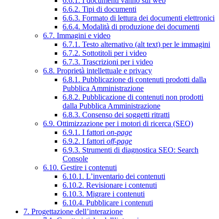
6.6.1. I documenti vanno sul web
6.6.2. Tipi di documenti
6.6.3. Formato di lettura dei documenti elettronici
6.6.4. Modalità di produzione dei documenti
6.7. Immagini e video
6.7.1. Testo alternativo (alt text) per le immagini
6.7.2. Sottotitoli per i video
6.7.3. Trascrizioni per i video
6.8. Proprietà intellettuale e privacy
6.8.1. Pubblicazione di contenuti prodotti dalla
Pubblica Amministrazione
6.8.2. Pubblicazione di contenuti non prodotti
dalla Pubblica Amministrazione
6.8.3. Consenso dei soggetti ritratti
6.9. Ottimizzazione per i motori di ricerca (SEO)
6.9.1. I fattori
on-page
6.9.2. I fattori
off-page
6.9.3. Strumenti di diagnostica SEO: Search
Console
6.10. Gestire i contenuti
6.10.1. L’inventario dei contenuti
6.10.2. Revisionare i contenuti
6.10.3. Migrare i contenuti
6.10.4. Pubblicare i contenuti
7. Progettazione dell’interazione