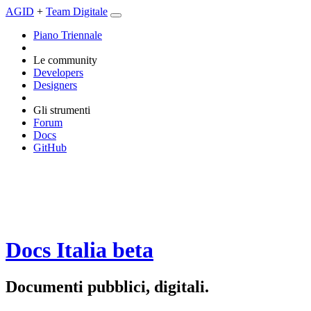
AGID
+
Team Digitale
Piano Triennale
Le community
Developers
Designers
Gli strumenti
Forum
Docs
GitHub
Docs Italia
beta
Documenti pubblici, digitali.