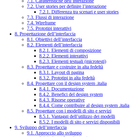
7.1. Caratteristiche dell’interazione
7.2. User stories per definire l’interazione
7.2.1. Differenza tra scenari e user stories
7.3. Flussi di interazione
7.4. Wireframe
7.5. Prototipi interattivi
8. Progettazione dell’interfaccia
8.1. Obiettivi dell’interfaccia
8.2. Elementi dell’interfaccia
8.2.1. Elementi di composizione
8.2.2. Elementi interattivi
8.2.3. Elementi testuali (microtesti)
8.3. Progettare e costruire in alta fedeltà
8.3.1. Layout di pagina
8.3.2. Prototipi in alta fedeltà
8.4. Progettare con il design system .italia
8.4.1. Documentazione
8.4.2. Benefici del design system
8.4.3. Risorse operative
8.4.4. Come contribuire al design system .italia
8.5. Progettare con i modelli di sito e servizi
8.5.1. Vantaggi dell’utilizzo dei modelli
8.5.2. I modelli di sito e servizi disponibili
9. Sviluppo dell’interfaccia
9.1. Approccio allo sviluppo