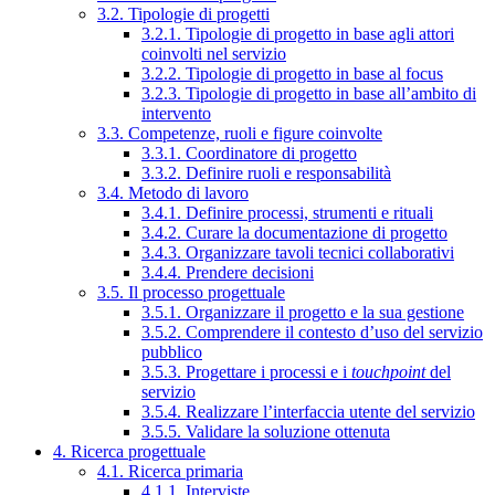
3.2. Tipologie di progetti
3.2.1. Tipologie di progetto in base agli attori
coinvolti nel servizio
3.2.2. Tipologie di progetto in base al focus
3.2.3. Tipologie di progetto in base all’ambito di
intervento
3.3. Competenze, ruoli e figure coinvolte
3.3.1. Coordinatore di progetto
3.3.2. Definire ruoli e responsabilità
3.4. Metodo di lavoro
3.4.1. Definire processi, strumenti e rituali
3.4.2. Curare la documentazione di progetto
3.4.3. Organizzare tavoli tecnici collaborativi
3.4.4. Prendere decisioni
3.5. Il processo progettuale
3.5.1. Organizzare il progetto e la sua gestione
3.5.2. Comprendere il contesto d’uso del servizio
pubblico
3.5.3. Progettare i processi e i
touchpoint
del
servizio
3.5.4. Realizzare l’interfaccia utente del servizio
3.5.5. Validare la soluzione ottenuta
4. Ricerca progettuale
4.1. Ricerca primaria
4.1.1. Interviste