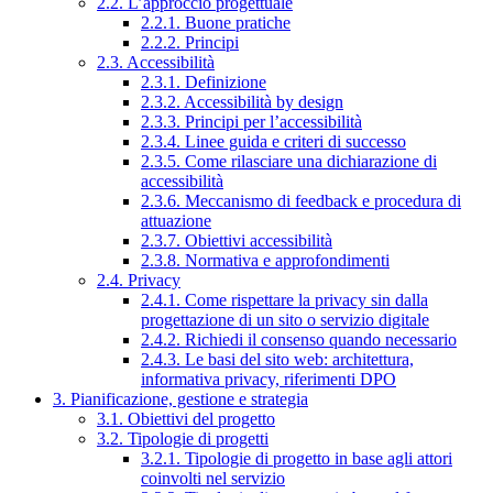
2.2. L’approccio progettuale
2.2.1. Buone pratiche
2.2.2. Principi
2.3. Accessibilità
2.3.1. Definizione
2.3.2. Accessibilità by design
2.3.3. Principi per l’accessibilità
2.3.4. Linee guida e criteri di successo
2.3.5. Come rilasciare una dichiarazione di
accessibilità
2.3.6. Meccanismo di feedback e procedura di
attuazione
2.3.7. Obiettivi accessibilità
2.3.8. Normativa e approfondimenti
2.4. Privacy
2.4.1. Come rispettare la privacy sin dalla
progettazione di un sito o servizio digitale
2.4.2. Richiedi il consenso quando necessario
2.4.3. Le basi del sito web: architettura,
informativa privacy, riferimenti DPO
3. Pianificazione, gestione e strategia
3.1. Obiettivi del progetto
3.2. Tipologie di progetti
3.2.1. Tipologie di progetto in base agli attori
coinvolti nel servizio