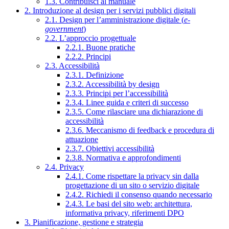
1.3. Contribuisci al manuale
2. Introduzione al design per i servizi pubblici digitali
2.1. Design per l’amministrazione digitale (
e-
government
)
2.2. L’approccio progettuale
2.2.1. Buone pratiche
2.2.2. Principi
2.3. Accessibilità
2.3.1. Definizione
2.3.2. Accessibilità by design
2.3.3. Principi per l’accessibilità
2.3.4. Linee guida e criteri di successo
2.3.5. Come rilasciare una dichiarazione di
accessibilità
2.3.6. Meccanismo di feedback e procedura di
attuazione
2.3.7. Obiettivi accessibilità
2.3.8. Normativa e approfondimenti
2.4. Privacy
2.4.1. Come rispettare la privacy sin dalla
progettazione di un sito o servizio digitale
2.4.2. Richiedi il consenso quando necessario
2.4.3. Le basi del sito web: architettura,
informativa privacy, riferimenti DPO
3. Pianificazione, gestione e strategia