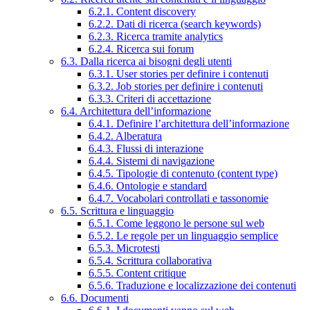
6.2.1. Content discovery
6.2.2. Dati di ricerca (search keywords)
6.2.3. Ricerca tramite analytics
6.2.4. Ricerca sui forum
6.3. Dalla ricerca ai bisogni degli utenti
6.3.1. User stories per definire i contenuti
6.3.2. Job stories per definire i contenuti
6.3.3. Criteri di accettazione
6.4. Architettura dell’informazione
6.4.1. Definire l’architettura dell’informazione
6.4.2. Alberatura
6.4.3. Flussi di interazione
6.4.4. Sistemi di navigazione
6.4.5. Tipologie di contenuto (content type)
6.4.6. Ontologie e standard
6.4.7. Vocabolari controllati e tassonomie
6.5. Scrittura e linguaggio
6.5.1. Come leggono le persone sul web
6.5.2. Le regole per un linguaggio semplice
6.5.3. Microtesti
6.5.4. Scrittura collaborativa
6.5.5. Content critique
6.5.6. Traduzione e localizzazione dei contenuti
6.6. Documenti