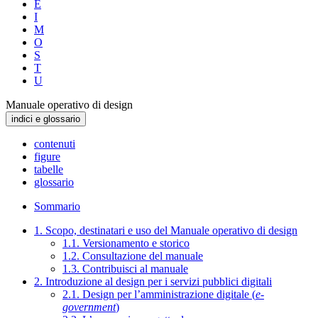
E
I
M
O
S
T
U
Manuale operativo di design
indici e glossario
contenuti
figure
tabelle
glossario
Sommario
1. Scopo, destinatari e uso del Manuale operativo di design
1.1. Versionamento e storico
1.2. Consultazione del manuale
1.3. Contribuisci al manuale
2. Introduzione al design per i servizi pubblici digitali
2.1. Design per l’amministrazione digitale (
e-
government
)