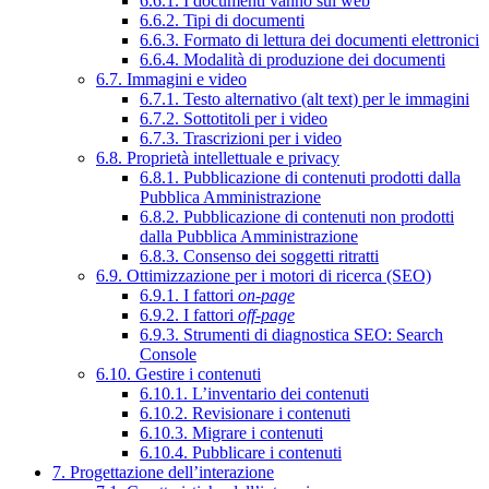
6.6.1. I documenti vanno sul web
6.6.2. Tipi di documenti
6.6.3. Formato di lettura dei documenti elettronici
6.6.4. Modalità di produzione dei documenti
6.7. Immagini e video
6.7.1. Testo alternativo (alt text) per le immagini
6.7.2. Sottotitoli per i video
6.7.3. Trascrizioni per i video
6.8. Proprietà intellettuale e privacy
6.8.1. Pubblicazione di contenuti prodotti dalla
Pubblica Amministrazione
6.8.2. Pubblicazione di contenuti non prodotti
dalla Pubblica Amministrazione
6.8.3. Consenso dei soggetti ritratti
6.9. Ottimizzazione per i motori di ricerca (SEO)
6.9.1. I fattori
on-page
6.9.2. I fattori
off-page
6.9.3. Strumenti di diagnostica SEO: Search
Console
6.10. Gestire i contenuti
6.10.1. L’inventario dei contenuti
6.10.2. Revisionare i contenuti
6.10.3. Migrare i contenuti
6.10.4. Pubblicare i contenuti
7. Progettazione dell’interazione