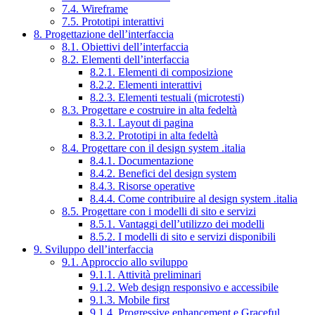
7.4. Wireframe
7.5. Prototipi interattivi
8. Progettazione dell’interfaccia
8.1. Obiettivi dell’interfaccia
8.2. Elementi dell’interfaccia
8.2.1. Elementi di composizione
8.2.2. Elementi interattivi
8.2.3. Elementi testuali (microtesti)
8.3. Progettare e costruire in alta fedeltà
8.3.1. Layout di pagina
8.3.2. Prototipi in alta fedeltà
8.4. Progettare con il design system .italia
8.4.1. Documentazione
8.4.2. Benefici del design system
8.4.3. Risorse operative
8.4.4. Come contribuire al design system .italia
8.5. Progettare con i modelli di sito e servizi
8.5.1. Vantaggi dell’utilizzo dei modelli
8.5.2. I modelli di sito e servizi disponibili
9. Sviluppo dell’interfaccia
9.1. Approccio allo sviluppo
9.1.1. Attività preliminari
9.1.2. Web design responsivo e accessibile
9.1.3. Mobile first
9.1.4. Progressive enhancement e Graceful