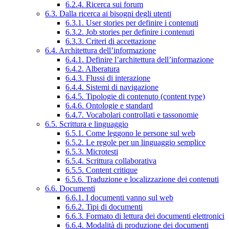
6.2.4. Ricerca sui forum
6.3. Dalla ricerca ai bisogni degli utenti
6.3.1. User stories per definire i contenuti
6.3.2. Job stories per definire i contenuti
6.3.3. Criteri di accettazione
6.4. Architettura dell’informazione
6.4.1. Definire l’architettura dell’informazione
6.4.2. Alberatura
6.4.3. Flussi di interazione
6.4.4. Sistemi di navigazione
6.4.5. Tipologie di contenuto (content type)
6.4.6. Ontologie e standard
6.4.7. Vocabolari controllati e tassonomie
6.5. Scrittura e linguaggio
6.5.1. Come leggono le persone sul web
6.5.2. Le regole per un linguaggio semplice
6.5.3. Microtesti
6.5.4. Scrittura collaborativa
6.5.5. Content critique
6.5.6. Traduzione e localizzazione dei contenuti
6.6. Documenti
6.6.1. I documenti vanno sul web
6.6.2. Tipi di documenti
6.6.3. Formato di lettura dei documenti elettronici
6.6.4. Modalità di produzione dei documenti