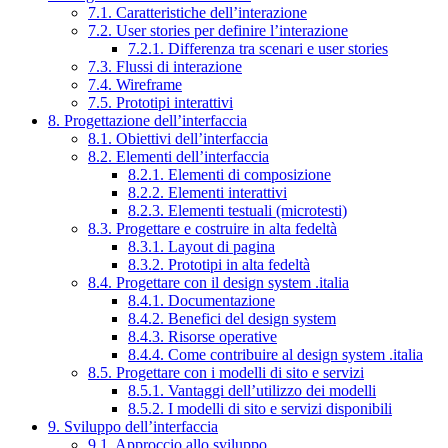
7.1. Caratteristiche dell’interazione
7.2. User stories per definire l’interazione
7.2.1. Differenza tra scenari e user stories
7.3. Flussi di interazione
7.4. Wireframe
7.5. Prototipi interattivi
8. Progettazione dell’interfaccia
8.1. Obiettivi dell’interfaccia
8.2. Elementi dell’interfaccia
8.2.1. Elementi di composizione
8.2.2. Elementi interattivi
8.2.3. Elementi testuali (microtesti)
8.3. Progettare e costruire in alta fedeltà
8.3.1. Layout di pagina
8.3.2. Prototipi in alta fedeltà
8.4. Progettare con il design system .italia
8.4.1. Documentazione
8.4.2. Benefici del design system
8.4.3. Risorse operative
8.4.4. Come contribuire al design system .italia
8.5. Progettare con i modelli di sito e servizi
8.5.1. Vantaggi dell’utilizzo dei modelli
8.5.2. I modelli di sito e servizi disponibili
9. Sviluppo dell’interfaccia
9.1. Approccio allo sviluppo