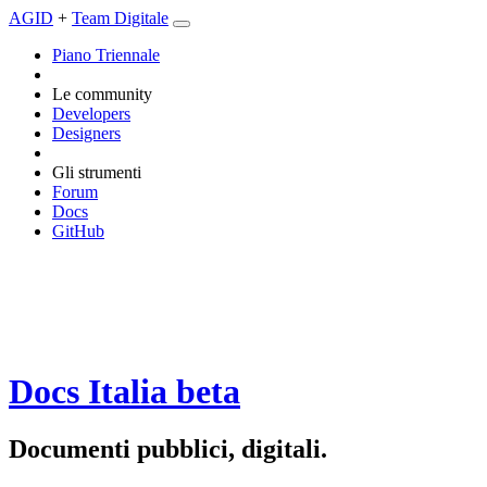
AGID
+
Team Digitale
Piano Triennale
Le community
Developers
Designers
Gli strumenti
Forum
Docs
GitHub
Docs Italia
beta
Documenti pubblici, digitali.