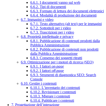
6.6.1. I documenti vanno sul web
6.6.2. Tipi di documenti
6.6.3. Formato di lettura dei documenti elettronici
6.6.4. Modalità di produzione dei documenti
6.7. Immagini e video
6.7.1. Testo alternativo (alt text) per le immagini
6.7.2. Sottotitoli per i video
6.7.3. Trascrizioni per i video
6.8. Proprietà intellettuale e privacy
6.8.1. Pubblicazione di contenuti prodotti dalla
Pubblica Amministrazione
6.8.2. Pubblicazione di contenuti non prodotti
dalla Pubblica Amministrazione
6.8.3. Consenso dei soggetti ritratti
6.9. Ottimizzazione per i motori di ricerca (SEO)
6.9.1. I fattori
on-page
6.9.2. I fattori
off-page
6.9.3. Strumenti di diagnostica SEO: Search
Console
6.10. Gestire i contenuti
6.10.1. L’inventario dei contenuti
6.10.2. Revisionare i contenuti
6.10.3. Migrare i contenuti
6.10.4. Pubblicare i contenuti
7. Progettazione dell’interazione