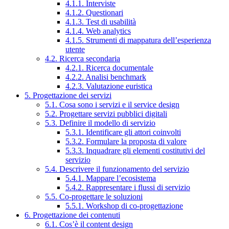
4.1.1. Interviste
4.1.2. Questionari
4.1.3. Test di usabilità
4.1.4. Web analytics
4.1.5. Strumenti di mappatura dell’esperienza
utente
4.2. Ricerca secondaria
4.2.1. Ricerca documentale
4.2.2. Analisi benchmark
4.2.3. Valutazione euristica
5. Progettazione dei servizi
5.1. Cosa sono i servizi e il service design
5.2. Progettare servizi pubblici digitali
5.3. Definire il modello di servizio
5.3.1. Identificare gli attori coinvolti
5.3.2. Formulare la proposta di valore
5.3.3. Inquadrare gli elementi costitutivi del
servizio
5.4. Descrivere il funzionamento del servizio
5.4.1. Mappare l’ecosistema
5.4.2. Rappresentare i flussi di servizio
5.5. Co-progettare le soluzioni
5.5.1. Workshop di co-progettazione
6. Progettazione dei contenuti
6.1. Cos’è il content design