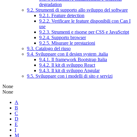
degradation
9.2. Strumenti di supporto allo sviluppo del software
9.2.1. Feature detection
9.2.2. Verificare le feature disponibili con Can I
use
9.2.3. Strumenti e risorse per CSS e JavaScript
9.2.4. Supporto browser
9.2.5. Misurare le prestazioni
9.3. Catalogo del riuso
9.4. Sviluppare con il design system .italia
9.4.1. Il framework Bootstrap Italia
9.4.2. Il kit di sviluppo React
9.4.3. Il kit di sviluppo Angular
9.5. Sviluppare con i modelli di sito e servizi
None
None
A
B
C
D
E
I
M