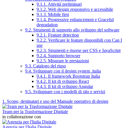
9.1.1. Attività preliminari
9.1.2. Web design responsivo e accessibile
9.1.3. Mobile first
9.1.4. Progressive enhancement e Graceful
degradation
9.2. Strumenti di supporto allo sviluppo del software
9.2.1. Feature detection
9.2.2. Verificare le feature disponibili con Can I
use
9.2.3. Strumenti e risorse per CSS e JavaScript
9.2.4. Supporto browser
9.2.5. Misurare le prestazioni
9.3. Catalogo del riuso
9.4. Sviluppare con il design system .italia
9.4.1. Il framework Bootstrap Italia
9.4.2. Il kit di sviluppo React
9.4.3. Il kit di sviluppo Angular
9.5. Sviluppare con i modelli di sito e servizi
1. Scopo, destinatari e uso del Manuale operativo di design
Team per la Trasformazione Digitale
in collaborazione con
Agenzia per l'Italia Digitale