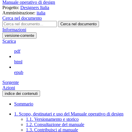
Manuale operativo di design
Progetto:
Designers Italia
Amministrazione:
italia
Cerca nel documento
Cerca nel documento
Informazioni
versione-corrente
Scarica
pdf
html
epub
Sorgente
Azioni
indice dei contenuti
Sommario
1. Scopo, destinatari e uso del Manuale operativo di design
1.1. Versionamento e storico
1.2. Consultazione del manuale
1.3. Contribuisci al manuale