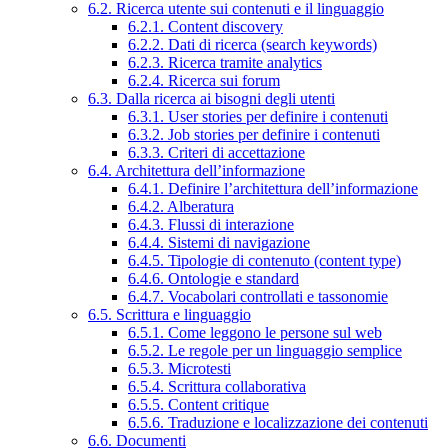
6.2. Ricerca utente sui contenuti e il linguaggio
6.2.1. Content discovery
6.2.2. Dati di ricerca (search keywords)
6.2.3. Ricerca tramite analytics
6.2.4. Ricerca sui forum
6.3. Dalla ricerca ai bisogni degli utenti
6.3.1. User stories per definire i contenuti
6.3.2. Job stories per definire i contenuti
6.3.3. Criteri di accettazione
6.4. Architettura dell’informazione
6.4.1. Definire l’architettura dell’informazione
6.4.2. Alberatura
6.4.3. Flussi di interazione
6.4.4. Sistemi di navigazione
6.4.5. Tipologie di contenuto (content type)
6.4.6. Ontologie e standard
6.4.7. Vocabolari controllati e tassonomie
6.5. Scrittura e linguaggio
6.5.1. Come leggono le persone sul web
6.5.2. Le regole per un linguaggio semplice
6.5.3. Microtesti
6.5.4. Scrittura collaborativa
6.5.5. Content critique
6.5.6. Traduzione e localizzazione dei contenuti
6.6. Documenti