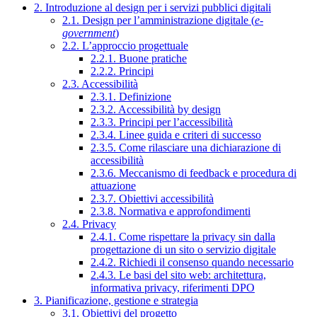
2. Introduzione al design per i servizi pubblici digitali
2.1. Design per l’amministrazione digitale (
e-
government
)
2.2. L’approccio progettuale
2.2.1. Buone pratiche
2.2.2. Principi
2.3. Accessibilità
2.3.1. Definizione
2.3.2. Accessibilità by design
2.3.3. Principi per l’accessibilità
2.3.4. Linee guida e criteri di successo
2.3.5. Come rilasciare una dichiarazione di
accessibilità
2.3.6. Meccanismo di feedback e procedura di
attuazione
2.3.7. Obiettivi accessibilità
2.3.8. Normativa e approfondimenti
2.4. Privacy
2.4.1. Come rispettare la privacy sin dalla
progettazione di un sito o servizio digitale
2.4.2. Richiedi il consenso quando necessario
2.4.3. Le basi del sito web: architettura,
informativa privacy, riferimenti DPO
3. Pianificazione, gestione e strategia
3.1. Obiettivi del progetto