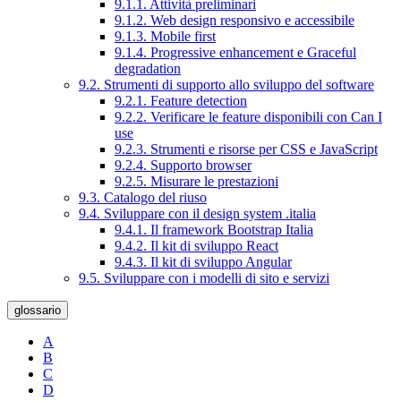
9.1.1. Attività preliminari
9.1.2. Web design responsivo e accessibile
9.1.3. Mobile first
9.1.4. Progressive enhancement e Graceful
degradation
9.2. Strumenti di supporto allo sviluppo del software
9.2.1. Feature detection
9.2.2. Verificare le feature disponibili con Can I
use
9.2.3. Strumenti e risorse per CSS e JavaScript
9.2.4. Supporto browser
9.2.5. Misurare le prestazioni
9.3. Catalogo del riuso
9.4. Sviluppare con il design system .italia
9.4.1. Il framework Bootstrap Italia
9.4.2. Il kit di sviluppo React
9.4.3. Il kit di sviluppo Angular
9.5. Sviluppare con i modelli di sito e servizi
glossario
A
B
C
D