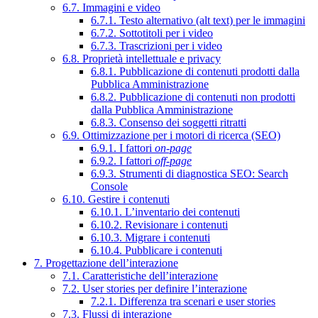
6.7. Immagini e video
6.7.1. Testo alternativo (alt text) per le immagini
6.7.2. Sottotitoli per i video
6.7.3. Trascrizioni per i video
6.8. Proprietà intellettuale e privacy
6.8.1. Pubblicazione di contenuti prodotti dalla
Pubblica Amministrazione
6.8.2. Pubblicazione di contenuti non prodotti
dalla Pubblica Amministrazione
6.8.3. Consenso dei soggetti ritratti
6.9. Ottimizzazione per i motori di ricerca (SEO)
6.9.1. I fattori
on-page
6.9.2. I fattori
off-page
6.9.3. Strumenti di diagnostica SEO: Search
Console
6.10. Gestire i contenuti
6.10.1. L’inventario dei contenuti
6.10.2. Revisionare i contenuti
6.10.3. Migrare i contenuti
6.10.4. Pubblicare i contenuti
7. Progettazione dell’interazione
7.1. Caratteristiche dell’interazione
7.2. User stories per definire l’interazione
7.2.1. Differenza tra scenari e user stories
7.3. Flussi di interazione