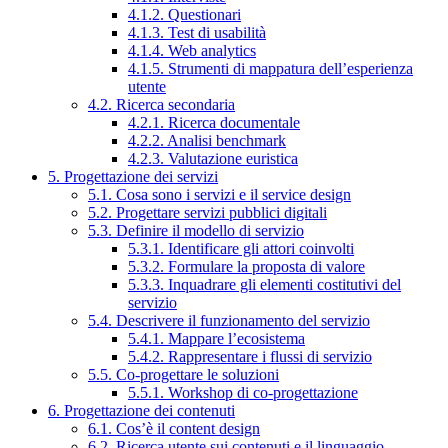
4.1.2. Questionari
4.1.3. Test di usabilità
4.1.4. Web analytics
4.1.5. Strumenti di mappatura dell’esperienza
utente
4.2. Ricerca secondaria
4.2.1. Ricerca documentale
4.2.2. Analisi benchmark
4.2.3. Valutazione euristica
5. Progettazione dei servizi
5.1. Cosa sono i servizi e il service design
5.2. Progettare servizi pubblici digitali
5.3. Definire il modello di servizio
5.3.1. Identificare gli attori coinvolti
5.3.2. Formulare la proposta di valore
5.3.3. Inquadrare gli elementi costitutivi del
servizio
5.4. Descrivere il funzionamento del servizio
5.4.1. Mappare l’ecosistema
5.4.2. Rappresentare i flussi di servizio
5.5. Co-progettare le soluzioni
5.5.1. Workshop di co-progettazione
6. Progettazione dei contenuti
6.1. Cos’è il content design
6.2. Ricerca utente sui contenuti e il linguaggio