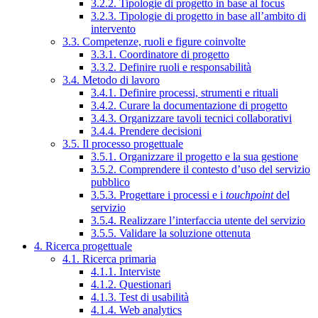
3.2.2. Tipologie di progetto in base al focus
3.2.3. Tipologie di progetto in base all’ambito di
intervento
3.3. Competenze, ruoli e figure coinvolte
3.3.1. Coordinatore di progetto
3.3.2. Definire ruoli e responsabilità
3.4. Metodo di lavoro
3.4.1. Definire processi, strumenti e rituali
3.4.2. Curare la documentazione di progetto
3.4.3. Organizzare tavoli tecnici collaborativi
3.4.4. Prendere decisioni
3.5. Il processo progettuale
3.5.1. Organizzare il progetto e la sua gestione
3.5.2. Comprendere il contesto d’uso del servizio
pubblico
3.5.3. Progettare i processi e i
touchpoint
del
servizio
3.5.4. Realizzare l’interfaccia utente del servizio
3.5.5. Validare la soluzione ottenuta
4. Ricerca progettuale
4.1. Ricerca primaria
4.1.1. Interviste
4.1.2. Questionari
4.1.3. Test di usabilità
4.1.4. Web analytics