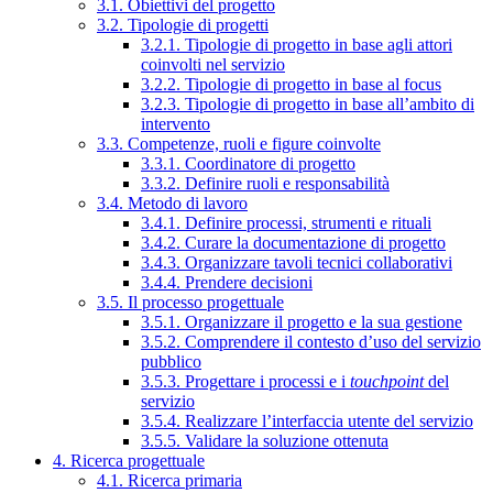
3.1. Obiettivi del progetto
3.2. Tipologie di progetti
3.2.1. Tipologie di progetto in base agli attori
coinvolti nel servizio
3.2.2. Tipologie di progetto in base al focus
3.2.3. Tipologie di progetto in base all’ambito di
intervento
3.3. Competenze, ruoli e figure coinvolte
3.3.1. Coordinatore di progetto
3.3.2. Definire ruoli e responsabilità
3.4. Metodo di lavoro
3.4.1. Definire processi, strumenti e rituali
3.4.2. Curare la documentazione di progetto
3.4.3. Organizzare tavoli tecnici collaborativi
3.4.4. Prendere decisioni
3.5. Il processo progettuale
3.5.1. Organizzare il progetto e la sua gestione
3.5.2. Comprendere il contesto d’uso del servizio
pubblico
3.5.3. Progettare i processi e i
touchpoint
del
servizio
3.5.4. Realizzare l’interfaccia utente del servizio
3.5.5. Validare la soluzione ottenuta
4. Ricerca progettuale
4.1. Ricerca primaria