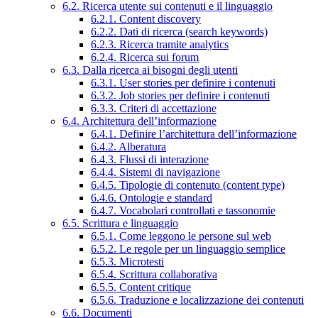
6.2. Ricerca utente sui contenuti e il linguaggio
6.2.1. Content discovery
6.2.2. Dati di ricerca (search keywords)
6.2.3. Ricerca tramite analytics
6.2.4. Ricerca sui forum
6.3. Dalla ricerca ai bisogni degli utenti
6.3.1. User stories per definire i contenuti
6.3.2. Job stories per definire i contenuti
6.3.3. Criteri di accettazione
6.4. Architettura dell’informazione
6.4.1. Definire l’architettura dell’informazione
6.4.2. Alberatura
6.4.3. Flussi di interazione
6.4.4. Sistemi di navigazione
6.4.5. Tipologie di contenuto (content type)
6.4.6. Ontologie e standard
6.4.7. Vocabolari controllati e tassonomie
6.5. Scrittura e linguaggio
6.5.1. Come leggono le persone sul web
6.5.2. Le regole per un linguaggio semplice
6.5.3. Microtesti
6.5.4. Scrittura collaborativa
6.5.5. Content critique
6.5.6. Traduzione e localizzazione dei contenuti
6.6. Documenti