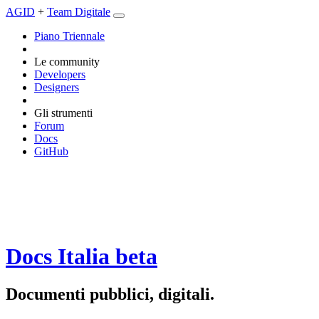
AGID
+
Team Digitale
Piano Triennale
Le community
Developers
Designers
Gli strumenti
Forum
Docs
GitHub
Docs Italia
beta
Documenti pubblici, digitali.