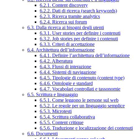
6.2.1. Content discovery
6.2.2. Dati di ricerca (search keywords)
6.2.3. Ricerca tramite analytics
6.2.4. Ricerca sui forum
6.3. Dalla ricerca ai bisogni degli utenti
6.3.1. User stories per definire i contenuti
6.3.2. Job stories per definire i contenuti
6.3.3. Criteri di accettazione
6.4. Architettura dell’informazione
6.4.1. Definire l’architettura dell’informazione
6.4.2. Alberatura
6.4.3. Flussi di interazione
6.4.4. Sistemi di navigazione
6.4.5. Tipologie di contenuto (content type)
6.4.6. Ontologie e standard
6.4.7. Vocabolari controllati e tassonomie
6.5. Scrittura e linguaggio
6.5.1. Come leggono le persone sul web
6.5.2. Le regole per un linguaggio semplice
6.5.3. Microtesti
6.5.4. Scrittura collaborativa
6.5.5. Content critique
6.5.6. Traduzione e localizzazione dei contenuti
6.6. Documenti