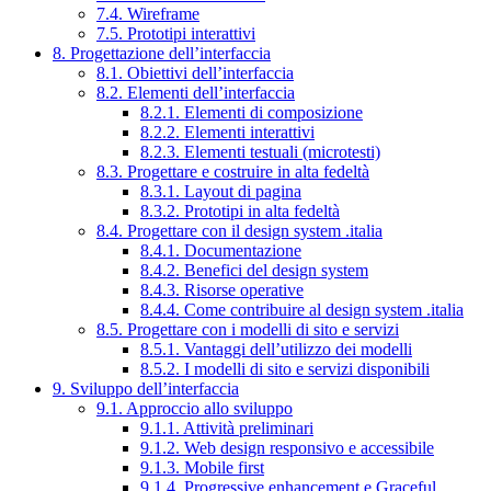
7.4. Wireframe
7.5. Prototipi interattivi
8. Progettazione dell’interfaccia
8.1. Obiettivi dell’interfaccia
8.2. Elementi dell’interfaccia
8.2.1. Elementi di composizione
8.2.2. Elementi interattivi
8.2.3. Elementi testuali (microtesti)
8.3. Progettare e costruire in alta fedeltà
8.3.1. Layout di pagina
8.3.2. Prototipi in alta fedeltà
8.4. Progettare con il design system .italia
8.4.1. Documentazione
8.4.2. Benefici del design system
8.4.3. Risorse operative
8.4.4. Come contribuire al design system .italia
8.5. Progettare con i modelli di sito e servizi
8.5.1. Vantaggi dell’utilizzo dei modelli
8.5.2. I modelli di sito e servizi disponibili
9. Sviluppo dell’interfaccia
9.1. Approccio allo sviluppo
9.1.1. Attività preliminari
9.1.2. Web design responsivo e accessibile
9.1.3. Mobile first
9.1.4. Progressive enhancement e Graceful