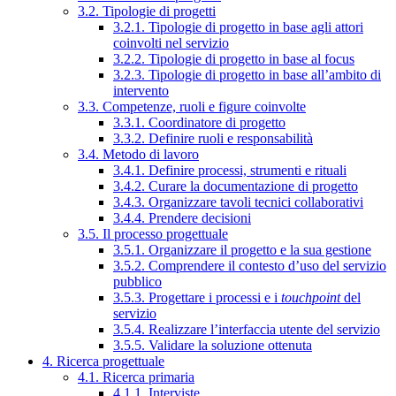
3.2. Tipologie di progetti
3.2.1. Tipologie di progetto in base agli attori
coinvolti nel servizio
3.2.2. Tipologie di progetto in base al focus
3.2.3. Tipologie di progetto in base all’ambito di
intervento
3.3. Competenze, ruoli e figure coinvolte
3.3.1. Coordinatore di progetto
3.3.2. Definire ruoli e responsabilità
3.4. Metodo di lavoro
3.4.1. Definire processi, strumenti e rituali
3.4.2. Curare la documentazione di progetto
3.4.3. Organizzare tavoli tecnici collaborativi
3.4.4. Prendere decisioni
3.5. Il processo progettuale
3.5.1. Organizzare il progetto e la sua gestione
3.5.2. Comprendere il contesto d’uso del servizio
pubblico
3.5.3. Progettare i processi e i
touchpoint
del
servizio
3.5.4. Realizzare l’interfaccia utente del servizio
3.5.5. Validare la soluzione ottenuta
4. Ricerca progettuale
4.1. Ricerca primaria
4.1.1. Interviste