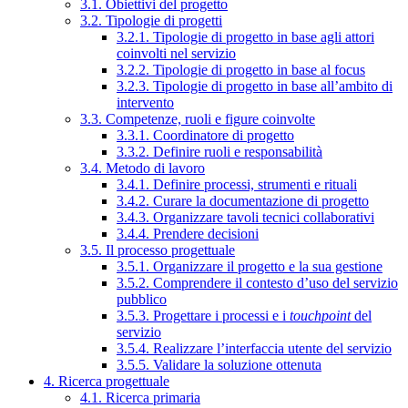
3.1. Obiettivi del progetto
3.2. Tipologie di progetti
3.2.1. Tipologie di progetto in base agli attori
coinvolti nel servizio
3.2.2. Tipologie di progetto in base al focus
3.2.3. Tipologie di progetto in base all’ambito di
intervento
3.3. Competenze, ruoli e figure coinvolte
3.3.1. Coordinatore di progetto
3.3.2. Definire ruoli e responsabilità
3.4. Metodo di lavoro
3.4.1. Definire processi, strumenti e rituali
3.4.2. Curare la documentazione di progetto
3.4.3. Organizzare tavoli tecnici collaborativi
3.4.4. Prendere decisioni
3.5. Il processo progettuale
3.5.1. Organizzare il progetto e la sua gestione
3.5.2. Comprendere il contesto d’uso del servizio
pubblico
3.5.3. Progettare i processi e i
touchpoint
del
servizio
3.5.4. Realizzare l’interfaccia utente del servizio
3.5.5. Validare la soluzione ottenuta
4. Ricerca progettuale
4.1. Ricerca primaria