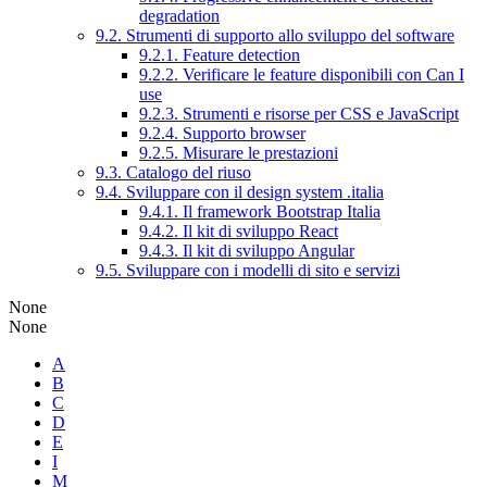
degradation
9.2. Strumenti di supporto allo sviluppo del software
9.2.1. Feature detection
9.2.2. Verificare le feature disponibili con Can I
use
9.2.3. Strumenti e risorse per CSS e JavaScript
9.2.4. Supporto browser
9.2.5. Misurare le prestazioni
9.3. Catalogo del riuso
9.4. Sviluppare con il design system .italia
9.4.1. Il framework Bootstrap Italia
9.4.2. Il kit di sviluppo React
9.4.3. Il kit di sviluppo Angular
9.5. Sviluppare con i modelli di sito e servizi
None
None
A
B
C
D
E
I
M