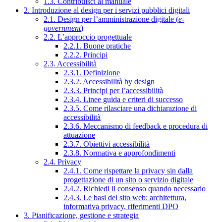
1.3. Contribuisci al manuale
2. Introduzione al design per i servizi pubblici digitali
2.1. Design per l’amministrazione digitale (
e-
government
)
2.2. L’approccio progettuale
2.2.1. Buone pratiche
2.2.2. Principi
2.3. Accessibilità
2.3.1. Definizione
2.3.2. Accessibilità by design
2.3.3. Principi per l’accessibilità
2.3.4. Linee guida e criteri di successo
2.3.5. Come rilasciare una dichiarazione di
accessibilità
2.3.6. Meccanismo di feedback e procedura di
attuazione
2.3.7. Obiettivi accessibilità
2.3.8. Normativa e approfondimenti
2.4. Privacy
2.4.1. Come rispettare la privacy sin dalla
progettazione di un sito o servizio digitale
2.4.2. Richiedi il consenso quando necessario
2.4.3. Le basi del sito web: architettura,
informativa privacy, riferimenti DPO
3. Pianificazione, gestione e strategia