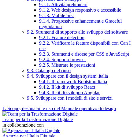
9.1.1. Attività preliminari
9.1.2. Web design responsivo e accessibile
9.1.3. Mobile first
9.1.4. Progressive enhancement e Graceful
degradation
9.2. Strumenti di supporto allo sviluppo del software
9.2.1. Feature detection
9.2.2. Verificare le feature disponibili con Can I
use
9.2.3. Strumenti e risorse per CSS e JavaScript
9.2.4. Supporto browser
9.2.5. Misurare le prestazioni
9.3. Catalogo del riuso
9.4. Sviluppare con il design system .italia
9.4.1. Il framework Bootstrap Italia
9.4.2. Il kit di sviluppo React
9.4.3. Il kit di sviluppo Angular
9.5. Sviluppare con i modelli di sito e servizi
1. Scopo, destinatari e uso del Manuale operativo di design
Team per la Trasformazione Digitale
in collaborazione con
Agenzia per l'Italia Digitale