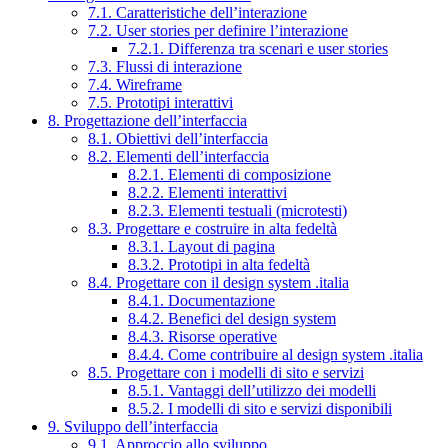
7.1. Caratteristiche dell’interazione
7.2. User stories per definire l’interazione
7.2.1. Differenza tra scenari e user stories
7.3. Flussi di interazione
7.4. Wireframe
7.5. Prototipi interattivi
8. Progettazione dell’interfaccia
8.1. Obiettivi dell’interfaccia
8.2. Elementi dell’interfaccia
8.2.1. Elementi di composizione
8.2.2. Elementi interattivi
8.2.3. Elementi testuali (microtesti)
8.3. Progettare e costruire in alta fedeltà
8.3.1. Layout di pagina
8.3.2. Prototipi in alta fedeltà
8.4. Progettare con il design system .italia
8.4.1. Documentazione
8.4.2. Benefici del design system
8.4.3. Risorse operative
8.4.4. Come contribuire al design system .italia
8.5. Progettare con i modelli di sito e servizi
8.5.1. Vantaggi dell’utilizzo dei modelli
8.5.2. I modelli di sito e servizi disponibili
9. Sviluppo dell’interfaccia
9.1. Approccio allo sviluppo