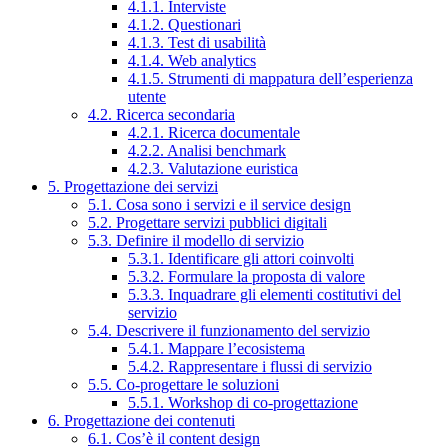
4.1.1. Interviste
4.1.2. Questionari
4.1.3. Test di usabilità
4.1.4. Web analytics
4.1.5. Strumenti di mappatura dell’esperienza
utente
4.2. Ricerca secondaria
4.2.1. Ricerca documentale
4.2.2. Analisi benchmark
4.2.3. Valutazione euristica
5. Progettazione dei servizi
5.1. Cosa sono i servizi e il service design
5.2. Progettare servizi pubblici digitali
5.3. Definire il modello di servizio
5.3.1. Identificare gli attori coinvolti
5.3.2. Formulare la proposta di valore
5.3.3. Inquadrare gli elementi costitutivi del
servizio
5.4. Descrivere il funzionamento del servizio
5.4.1. Mappare l’ecosistema
5.4.2. Rappresentare i flussi di servizio
5.5. Co-progettare le soluzioni
5.5.1. Workshop di co-progettazione
6. Progettazione dei contenuti
6.1. Cos’è il content design