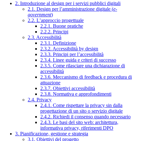
2. Introduzione al design per i servizi pubblici digitali
2.1. Design per l’amministrazione digitale (
e-
government
)
2.2. L’approccio progettuale
2.2.1. Buone pratiche
2.2.2. Principi
2.3. Accessibilità
2.3.1. Definizione
2.3.2. Accessibilità by design
2.3.3. Principi per l’accessibilità
2.3.4. Linee guida e criteri di successo
2.3.5. Come rilasciare una dichiarazione di
accessibilità
2.3.6. Meccanismo di feedback e procedura di
attuazione
2.3.7. Obiettivi accessibilità
2.3.8. Normativa e approfondimenti
2.4. Privacy
2.4.1. Come rispettare la privacy sin dalla
progettazione di un sito o servizio digitale
2.4.2. Richiedi il consenso quando necessario
2.4.3. Le basi del sito web: architettura,
informativa privacy, riferimenti DPO
3. Pianificazione, gestione e strategia
3.1. Obiettivi del progetto