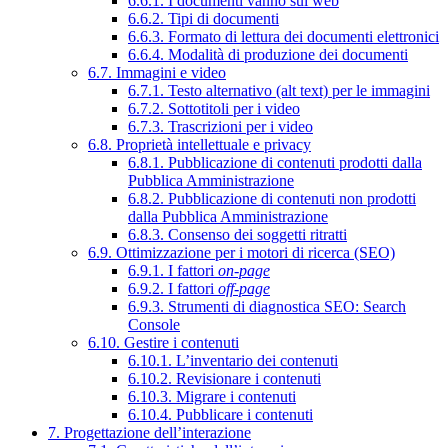
6.6.1. I documenti vanno sul web
6.6.2. Tipi di documenti
6.6.3. Formato di lettura dei documenti elettronici
6.6.4. Modalità di produzione dei documenti
6.7. Immagini e video
6.7.1. Testo alternativo (alt text) per le immagini
6.7.2. Sottotitoli per i video
6.7.3. Trascrizioni per i video
6.8. Proprietà intellettuale e privacy
6.8.1. Pubblicazione di contenuti prodotti dalla
Pubblica Amministrazione
6.8.2. Pubblicazione di contenuti non prodotti
dalla Pubblica Amministrazione
6.8.3. Consenso dei soggetti ritratti
6.9. Ottimizzazione per i motori di ricerca (SEO)
6.9.1. I fattori
on-page
6.9.2. I fattori
off-page
6.9.3. Strumenti di diagnostica SEO: Search
Console
6.10. Gestire i contenuti
6.10.1. L’inventario dei contenuti
6.10.2. Revisionare i contenuti
6.10.3. Migrare i contenuti
6.10.4. Pubblicare i contenuti
7. Progettazione dell’interazione