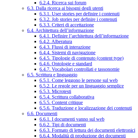
6.2.4. Ricerca sui forum
6.3. Dalla ricerca ai bisogni degli utenti
6.3.1. User stories per definire i contenuti
6.3.2. Job stories per definire i contenuti
6.3.3. Criteri di accettazione
6.4. Architettura dell’informazione
6.4.1. Definire l’architettura dell’informazione
6.4.2. Alberatura
6.4.3. Flussi di interazione
6.4.4. Sistemi di navigazione
6.4.5. Tipologie di contenuto (content type)
6.4.6. Ontologie e standard
6.4.7. Vocabolari controllati e tassonomie
6.5. Scrittura e linguaggio
6.5.1. Come leggono le persone sul web
6.5.2. Le regole per un linguaggio semplice
6.5.3. Microtesti
6.5.4. Scrittura collaborativa
6.5.5. Content critique
6.5.6. Traduzione e localizzazione dei contenuti
6.6. Documenti
6.6.1. I documenti vanno sul web
6.6.2. Tipi di documenti
6.6.3. Formato di lettura dei documenti elettronici
6.6.4. Modalità di produzione dei documenti