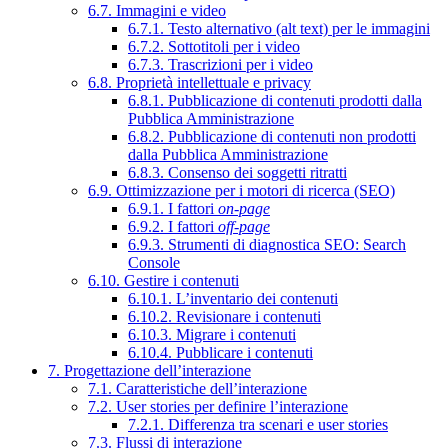
6.7. Immagini e video
6.7.1. Testo alternativo (alt text) per le immagini
6.7.2. Sottotitoli per i video
6.7.3. Trascrizioni per i video
6.8. Proprietà intellettuale e privacy
6.8.1. Pubblicazione di contenuti prodotti dalla
Pubblica Amministrazione
6.8.2. Pubblicazione di contenuti non prodotti
dalla Pubblica Amministrazione
6.8.3. Consenso dei soggetti ritratti
6.9. Ottimizzazione per i motori di ricerca (SEO)
6.9.1. I fattori
on-page
6.9.2. I fattori
off-page
6.9.3. Strumenti di diagnostica SEO: Search
Console
6.10. Gestire i contenuti
6.10.1. L’inventario dei contenuti
6.10.2. Revisionare i contenuti
6.10.3. Migrare i contenuti
6.10.4. Pubblicare i contenuti
7. Progettazione dell’interazione
7.1. Caratteristiche dell’interazione
7.2. User stories per definire l’interazione
7.2.1. Differenza tra scenari e user stories
7.3. Flussi di interazione