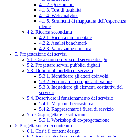
4.1.2. Questionari
4.1.3. Test di usabilità
4.1.4. Web analytics
4.1.5. Strumenti di mappatura dell’esperienza
utente
4.2. Ricerca secondaria
4.2.1. Ricerca documentale
4.2.2. Analisi benchmark
4.2.3. Valutazione euristica
5. Progettazione dei servizi
5.1. Cosa sono i servizi e il service design
5.2. Progettare servizi pubblici digitali
5.3. Definire il modello di servizio
5.3.1. Identificare gli attori coinvolti
5.3.2. Formulare la proposta di valore
5.3.3. Inquadrare gli elementi costitutivi del
servizio
5.4. Descrivere il funzionamento del servizio
5.4.1. Mappare l’ecosistema
5.4.2. Rappresentare i flussi di servizio
5.5. Co-progettare le soluzioni
5.5.1. Workshop di co-progettazione
6. Progettazione dei contenuti
6.1. Cos’è il content design
6.2. Ricerca utente sui contenuti e il linguaggio