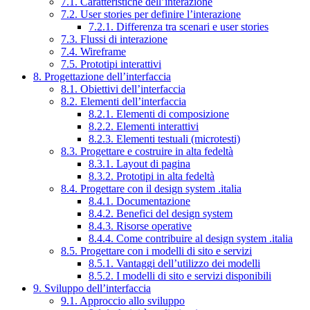
7.1. Caratteristiche dell’interazione
7.2. User stories per definire l’interazione
7.2.1. Differenza tra scenari e user stories
7.3. Flussi di interazione
7.4. Wireframe
7.5. Prototipi interattivi
8. Progettazione dell’interfaccia
8.1. Obiettivi dell’interfaccia
8.2. Elementi dell’interfaccia
8.2.1. Elementi di composizione
8.2.2. Elementi interattivi
8.2.3. Elementi testuali (microtesti)
8.3. Progettare e costruire in alta fedeltà
8.3.1. Layout di pagina
8.3.2. Prototipi in alta fedeltà
8.4. Progettare con il design system .italia
8.4.1. Documentazione
8.4.2. Benefici del design system
8.4.3. Risorse operative
8.4.4. Come contribuire al design system .italia
8.5. Progettare con i modelli di sito e servizi
8.5.1. Vantaggi dell’utilizzo dei modelli
8.5.2. I modelli di sito e servizi disponibili
9. Sviluppo dell’interfaccia
9.1. Approccio allo sviluppo