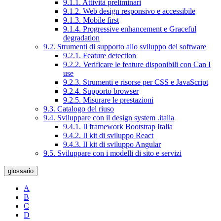
9.1.1. Attività preliminari
9.1.2. Web design responsivo e accessibile
9.1.3. Mobile first
9.1.4. Progressive enhancement e Graceful
degradation
9.2. Strumenti di supporto allo sviluppo del software
9.2.1. Feature detection
9.2.2. Verificare le feature disponibili con Can I
use
9.2.3. Strumenti e risorse per CSS e JavaScript
9.2.4. Supporto browser
9.2.5. Misurare le prestazioni
9.3. Catalogo del riuso
9.4. Sviluppare con il design system .italia
9.4.1. Il framework Bootstrap Italia
9.4.2. Il kit di sviluppo React
9.4.3. Il kit di sviluppo Angular
9.5. Sviluppare con i modelli di sito e servizi
glossario
A
B
C
D