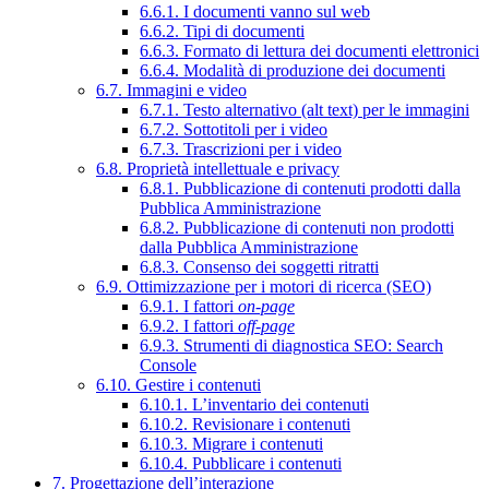
6.6.1. I documenti vanno sul web
6.6.2. Tipi di documenti
6.6.3. Formato di lettura dei documenti elettronici
6.6.4. Modalità di produzione dei documenti
6.7. Immagini e video
6.7.1. Testo alternativo (alt text) per le immagini
6.7.2. Sottotitoli per i video
6.7.3. Trascrizioni per i video
6.8. Proprietà intellettuale e privacy
6.8.1. Pubblicazione di contenuti prodotti dalla
Pubblica Amministrazione
6.8.2. Pubblicazione di contenuti non prodotti
dalla Pubblica Amministrazione
6.8.3. Consenso dei soggetti ritratti
6.9. Ottimizzazione per i motori di ricerca (SEO)
6.9.1. I fattori
on-page
6.9.2. I fattori
off-page
6.9.3. Strumenti di diagnostica SEO: Search
Console
6.10. Gestire i contenuti
6.10.1. L’inventario dei contenuti
6.10.2. Revisionare i contenuti
6.10.3. Migrare i contenuti
6.10.4. Pubblicare i contenuti
7. Progettazione dell’interazione