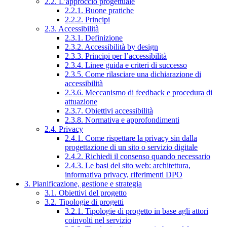
2.2. L’approccio progettuale
2.2.1. Buone pratiche
2.2.2. Principi
2.3. Accessibilità
2.3.1. Definizione
2.3.2. Accessibilità by design
2.3.3. Principi per l’accessibilità
2.3.4. Linee guida e criteri di successo
2.3.5. Come rilasciare una dichiarazione di
accessibilità
2.3.6. Meccanismo di feedback e procedura di
attuazione
2.3.7. Obiettivi accessibilità
2.3.8. Normativa e approfondimenti
2.4. Privacy
2.4.1. Come rispettare la privacy sin dalla
progettazione di un sito o servizio digitale
2.4.2. Richiedi il consenso quando necessario
2.4.3. Le basi del sito web: architettura,
informativa privacy, riferimenti DPO
3. Pianificazione, gestione e strategia
3.1. Obiettivi del progetto
3.2. Tipologie di progetti
3.2.1. Tipologie di progetto in base agli attori
coinvolti nel servizio