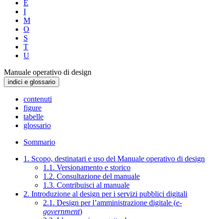
E
I
M
O
S
T
U
Manuale operativo di design
indici e glossario
contenuti
figure
tabelle
glossario
Sommario
1. Scopo, destinatari e uso del Manuale operativo di design
1.1. Versionamento e storico
1.2. Consultazione del manuale
1.3. Contribuisci al manuale
2. Introduzione al design per i servizi pubblici digitali
2.1. Design per l’amministrazione digitale (
e-
government
)