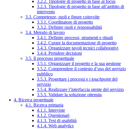
3.2.2. Tipologie di progetto in base al focus
3.2.3. Tipologie di progetto in base all’ambito di
intervento
3.3. Competenze, ruoli e figure coinvolte
3.3.1. Coordinatore di progetto
3.3.2. Definire ruoli e responsabilità
3.4. Metodo di lavoro
3.4.1. Definire processi, strumenti e rituali
3.4.2. Curare la documentazione di progetto
3.4.3. Organizzare tavoli tecnici collaborativi
3.4.4. Prendere decisioni
3.5. Il processo progettuale
3.5.1. Organizzare il progetto e la sua gestione
3.5.2. Comprendere il contesto d’uso del servizio
pubblico
3.5.3. Progettare i processi e i
touchpoint
del
servizio
3.5.4. Realizzare l’interfaccia utente del servizio
3.5.5. Validare la soluzione ottenuta
4. Ricerca progettuale
4.1. Ricerca primaria
4.1.1. Interviste
4.1.2. Questionari
4.1.3. Test di usabilità
4.1.4. Web analytics