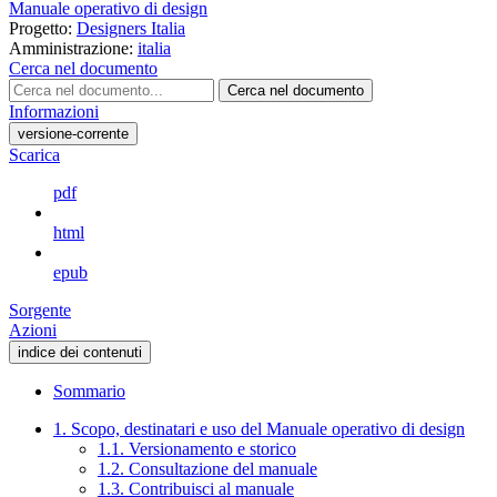
Manuale operativo di design
Progetto:
Designers Italia
Amministrazione:
italia
Cerca nel documento
Cerca nel documento
Informazioni
versione-corrente
Scarica
pdf
html
epub
Sorgente
Azioni
indice dei contenuti
Sommario
1. Scopo, destinatari e uso del Manuale operativo di design
1.1. Versionamento e storico
1.2. Consultazione del manuale
1.3. Contribuisci al manuale