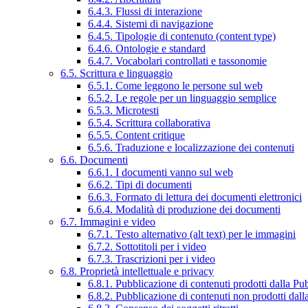
6.4.3. Flussi di interazione
6.4.4. Sistemi di navigazione
6.4.5. Tipologie di contenuto (content type)
6.4.6. Ontologie e standard
6.4.7. Vocabolari controllati e tassonomie
6.5. Scrittura e linguaggio
6.5.1. Come leggono le persone sul web
6.5.2. Le regole per un linguaggio semplice
6.5.3. Microtesti
6.5.4. Scrittura collaborativa
6.5.5. Content critique
6.5.6. Traduzione e localizzazione dei contenuti
6.6. Documenti
6.6.1. I documenti vanno sul web
6.6.2. Tipi di documenti
6.6.3. Formato di lettura dei documenti elettronici
6.6.4. Modalità di produzione dei documenti
6.7. Immagini e video
6.7.1. Testo alternativo (alt text) per le immagini
6.7.2. Sottotitoli per i video
6.7.3. Trascrizioni per i video
6.8. Proprietà intellettuale e privacy
6.8.1. Pubblicazione di contenuti prodotti dalla P
6.8.2. Pubblicazione di contenuti non prodotti dal