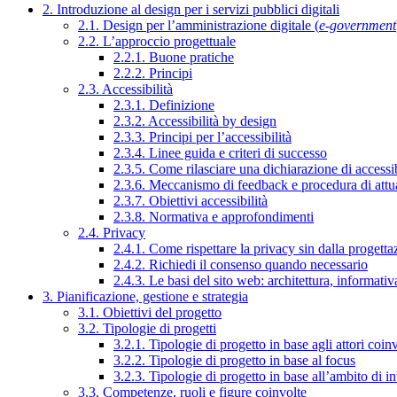
2. Introduzione al design per i servizi pubblici digitali
2.1. Design per l’amministrazione digitale (
e-government
2.2. L’approccio progettuale
2.2.1. Buone pratiche
2.2.2. Principi
2.3. Accessibilità
2.3.1. Definizione
2.3.2. Accessibilità by design
2.3.3. Principi per l’accessibilità
2.3.4. Linee guida e criteri di successo
2.3.5. Come rilasciare una dichiarazione di accessib
2.3.6. Meccanismo di feedback e procedura di attu
2.3.7. Obiettivi accessibilità
2.3.8. Normativa e approfondimenti
2.4. Privacy
2.4.1. Come rispettare la privacy sin dalla progettaz
2.4.2. Richiedi il consenso quando necessario
2.4.3. Le basi del sito web: architettura, informati
3. Pianificazione, gestione e strategia
3.1. Obiettivi del progetto
3.2. Tipologie di progetti
3.2.1. Tipologie di progetto in base agli attori coinv
3.2.2. Tipologie di progetto in base al focus
3.2.3. Tipologie di progetto in base all’ambito di i
3.3. Competenze, ruoli e figure coinvolte