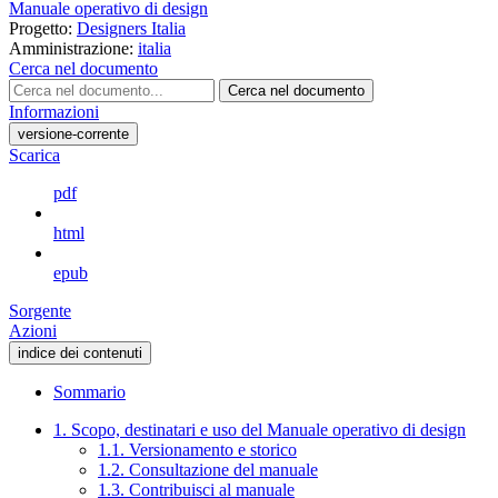
Manuale operativo di design
Progetto:
Designers Italia
Amministrazione:
italia
Cerca nel documento
Cerca nel documento
Informazioni
versione-corrente
Scarica
pdf
html
epub
Sorgente
Azioni
indice dei contenuti
Sommario
1. Scopo, destinatari e uso del Manuale operativo di design
1.1. Versionamento e storico
1.2. Consultazione del manuale
1.3. Contribuisci al manuale