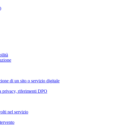
)
ilità
azione
ione di un sito o servizio digitale
va privacy, riferimenti DPO
olti nel servizio
ntervento