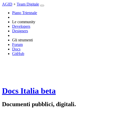
AGID
+
Team Digitale
Piano Triennale
Le community
Developers
Designers
Gli strumenti
Forum
Docs
GitHub
Docs Italia
beta
Documenti pubblici, digitali.