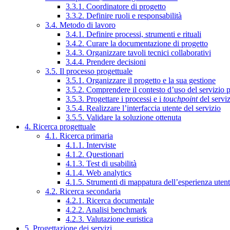
3.3.1. Coordinatore di progetto
3.3.2. Definire ruoli e responsabilità
3.4. Metodo di lavoro
3.4.1. Definire processi, strumenti e rituali
3.4.2. Curare la documentazione di progetto
3.4.3. Organizzare tavoli tecnici collaborativi
3.4.4. Prendere decisioni
3.5. Il processo progettuale
3.5.1. Organizzare il progetto e la sua gestione
3.5.2. Comprendere il contesto d’uso del servizio 
3.5.3. Progettare i processi e i
touchpoint
del servi
3.5.4. Realizzare l’interfaccia utente del servizio
3.5.5. Validare la soluzione ottenuta
4. Ricerca progettuale
4.1. Ricerca primaria
4.1.1. Interviste
4.1.2. Questionari
4.1.3. Test di usabilità
4.1.4. Web analytics
4.1.5. Strumenti di mappatura dell’esperienza uten
4.2. Ricerca secondaria
4.2.1. Ricerca documentale
4.2.2. Analisi benchmark
4.2.3. Valutazione euristica
5. Progettazione dei servizi