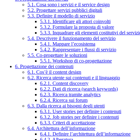
5.1. Cosa sono i servizi e il service design
5.2. Progettare servizi pubblici digitali
5.3. Definire il modello di servizio
5.3.1. Identificare gli attori coinvolti
5.3.2. Formulare la proposta di valore
5.3.3. Inquadrare gli elementi costitutivi del serviz
5.4. Descrivere il funzionamento del servizio
5.4.1. Mappare l’ecosistema
5.4.2. Rappresentare i flussi di servizio
5.5. Co-progettare le soluzioni
5.5.1. Workshop di co-progettazione
6. Progettazione dei contenuti
6.1. Cos’è il content design
6.2. Ricerca utente sui contenuti e il linguaggio
6.2.1. Content discovery
6.2.2. Dati di ricerca (search keywords)
6.2.3. Ricerca tramite analytics
6.2.4. Ricerca sui forum
6.3. Dalla ricerca ai bisogni degli utenti
6.3.1. User stories per definire i contenuti
6.3.2. Job stories per definire i contenuti
6.3.3. Criteri di accettazione
6.4. Architettura dell’informazione
6.4.1. Definire l’architettura dell’informazione
6.4.2. Alberatura