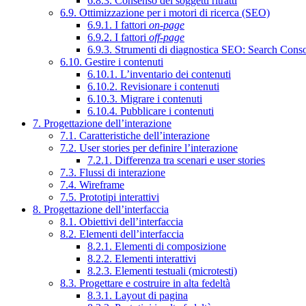
6.8.3. Consenso dei soggetti ritratti
6.9. Ottimizzazione per i motori di ricerca (SEO)
6.9.1. I fattori
on-page
6.9.2. I fattori
off-page
6.9.3. Strumenti di diagnostica SEO: Search Cons
6.10. Gestire i contenuti
6.10.1. L’inventario dei contenuti
6.10.2. Revisionare i contenuti
6.10.3. Migrare i contenuti
6.10.4. Pubblicare i contenuti
7. Progettazione dell’interazione
7.1. Caratteristiche dell’interazione
7.2. User stories per definire l’interazione
7.2.1. Differenza tra scenari e user stories
7.3. Flussi di interazione
7.4. Wireframe
7.5. Prototipi interattivi
8. Progettazione dell’interfaccia
8.1. Obiettivi dell’interfaccia
8.2. Elementi dell’interfaccia
8.2.1. Elementi di composizione
8.2.2. Elementi interattivi
8.2.3. Elementi testuali (microtesti)
8.3. Progettare e costruire in alta fedeltà
8.3.1. Layout di pagina