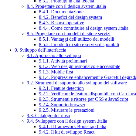
8.3.2. Prototipi in alta fedeltà
8.4. Progettare con il design system .italia
8.4.1. Documentazione
8.4.2. Benefici del design system
8.4.3. Risorse operative
8.4.4. Come contribuire al design system .italia
8.5. Progettare con i modelli di sito e servizi
8.5.1. Vantaggi dell’utilizzo dei modelli
8.5.2. I modelli di sito e servizi disponibili
9. Sviluppo dell’interfaccia
9.1. Approccio allo sviluppo
9.1.1. Attività preliminari
9.1.2. Web design responsivo e accessibile
9.1.3. Mobile first
9.1.4. Progressive enhancement e Graceful degrad
9.2. Strumenti di supporto allo sviluppo del software
9.2.1. Feature detection
9.2.2. Verificare le feature disponibili con Can I us
9.2.3. Strumenti e risorse per CSS e JavaScript
9.2.4. Supporto browser
9.2.5. Misurare le prestazioni
9.3. Catalogo del riuso
9.4. Sviluppare con il design system .italia
9.4.1. Il framework Bootstrap Italia
9.4.2. Il kit di sviluppo React