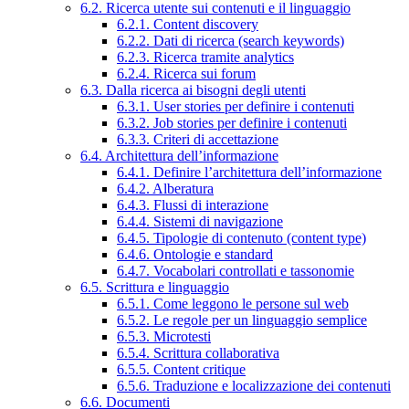
6.2. Ricerca utente sui contenuti e il linguaggio
6.2.1. Content discovery
6.2.2. Dati di ricerca (search keywords)
6.2.3. Ricerca tramite analytics
6.2.4. Ricerca sui forum
6.3. Dalla ricerca ai bisogni degli utenti
6.3.1. User stories per definire i contenuti
6.3.2. Job stories per definire i contenuti
6.3.3. Criteri di accettazione
6.4. Architettura dell’informazione
6.4.1. Definire l’architettura dell’informazione
6.4.2. Alberatura
6.4.3. Flussi di interazione
6.4.4. Sistemi di navigazione
6.4.5. Tipologie di contenuto (content type)
6.4.6. Ontologie e standard
6.4.7. Vocabolari controllati e tassonomie
6.5. Scrittura e linguaggio
6.5.1. Come leggono le persone sul web
6.5.2. Le regole per un linguaggio semplice
6.5.3. Microtesti
6.5.4. Scrittura collaborativa
6.5.5. Content critique
6.5.6. Traduzione e localizzazione dei contenuti
6.6. Documenti