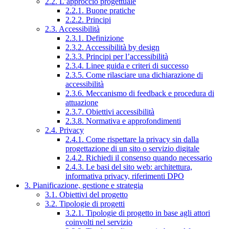
2.2. L’approccio progettuale
2.2.1. Buone pratiche
2.2.2. Principi
2.3. Accessibilità
2.3.1. Definizione
2.3.2. Accessibilità by design
2.3.3. Principi per l’accessibilità
2.3.4. Linee guida e criteri di successo
2.3.5. Come rilasciare una dichiarazione di
accessibilità
2.3.6. Meccanismo di feedback e procedura di
attuazione
2.3.7. Obiettivi accessibilità
2.3.8. Normativa e approfondimenti
2.4. Privacy
2.4.1. Come rispettare la privacy sin dalla
progettazione di un sito o servizio digitale
2.4.2. Richiedi il consenso quando necessario
2.4.3. Le basi del sito web: architettura,
informativa privacy, riferimenti DPO
3. Pianificazione, gestione e strategia
3.1. Obiettivi del progetto
3.2. Tipologie di progetti
3.2.1. Tipologie di progetto in base agli attori
coinvolti nel servizio