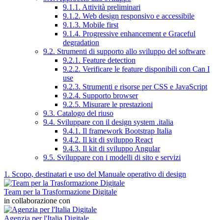
9.1.1. Attività preliminari
9.1.2. Web design responsivo e accessibile
9.1.3. Mobile first
9.1.4. Progressive enhancement e Graceful
degradation
9.2. Strumenti di supporto allo sviluppo del software
9.2.1. Feature detection
9.2.2. Verificare le feature disponibili con Can I
use
9.2.3. Strumenti e risorse per CSS e JavaScript
9.2.4. Supporto browser
9.2.5. Misurare le prestazioni
9.3. Catalogo del riuso
9.4. Sviluppare con il design system .italia
9.4.1. Il framework Bootstrap Italia
9.4.2. Il kit di sviluppo React
9.4.3. Il kit di sviluppo Angular
9.5. Sviluppare con i modelli di sito e servizi
1. Scopo, destinatari e uso del Manuale operativo di design
Team per la Trasformazione Digitale
in collaborazione con
Agenzia per l'Italia Digitale