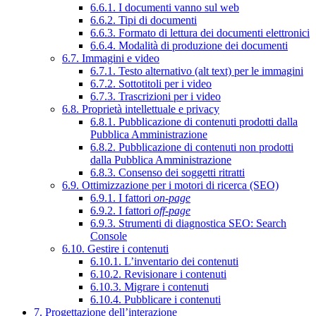
6.6.1. I documenti vanno sul web
6.6.2. Tipi di documenti
6.6.3. Formato di lettura dei documenti elettronici
6.6.4. Modalità di produzione dei documenti
6.7. Immagini e video
6.7.1. Testo alternativo (alt text) per le immagini
6.7.2. Sottotitoli per i video
6.7.3. Trascrizioni per i video
6.8. Proprietà intellettuale e privacy
6.8.1. Pubblicazione di contenuti prodotti dalla
Pubblica Amministrazione
6.8.2. Pubblicazione di contenuti non prodotti
dalla Pubblica Amministrazione
6.8.3. Consenso dei soggetti ritratti
6.9. Ottimizzazione per i motori di ricerca (SEO)
6.9.1. I fattori
on-page
6.9.2. I fattori
off-page
6.9.3. Strumenti di diagnostica SEO: Search
Console
6.10. Gestire i contenuti
6.10.1. L’inventario dei contenuti
6.10.2. Revisionare i contenuti
6.10.3. Migrare i contenuti
6.10.4. Pubblicare i contenuti
7. Progettazione dell’interazione