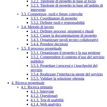
3.2.2. Tipologie di progetto in base al focus
3.2.3. Tipologie di progetto in base all’ambito di
intervento
3.3. Competenze, ruoli e figure coinvolte
3.3.1. Coordinatore di progetto
3.3.2. Definire ruoli e responsabilità
3.4. Metodo di lavoro
3.4.1. Definire processi, strumenti e rituali
3.4.2. Curare la documentazione di progetto
3.4.3. Organizzare tavoli tecnici collaborativi
3.4.4. Prendere decisioni
3.5. Il processo progettuale
3.5.1. Organizzare il progetto e la sua gestione
3.5.2. Comprendere il contesto d’uso del servizio
pubblico
3.5.3. Progettare i processi e i
touchpoint
del
servizio
3.5.4. Realizzare l’interfaccia utente del servizio
3.5.5. Validare la soluzione ottenuta
4. Ricerca progettuale
4.1. Ricerca primaria
4.1.1. Interviste
4.1.2. Questionari
4.1.3. Test di usabilità
4.1.4. Web analytics