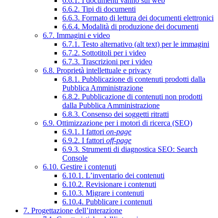
6.6.1. I documenti vanno sul web
6.6.2. Tipi di documenti
6.6.3. Formato di lettura dei documenti elettronici
6.6.4. Modalità di produzione dei documenti
6.7. Immagini e video
6.7.1. Testo alternativo (alt text) per le immagini
6.7.2. Sottotitoli per i video
6.7.3. Trascrizioni per i video
6.8. Proprietà intellettuale e privacy
6.8.1. Pubblicazione di contenuti prodotti dalla
Pubblica Amministrazione
6.8.2. Pubblicazione di contenuti non prodotti
dalla Pubblica Amministrazione
6.8.3. Consenso dei soggetti ritratti
6.9. Ottimizzazione per i motori di ricerca (SEO)
6.9.1. I fattori
on-page
6.9.2. I fattori
off-page
6.9.3. Strumenti di diagnostica SEO: Search
Console
6.10. Gestire i contenuti
6.10.1. L’inventario dei contenuti
6.10.2. Revisionare i contenuti
6.10.3. Migrare i contenuti
6.10.4. Pubblicare i contenuti
7. Progettazione dell’interazione