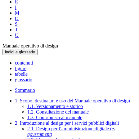
E
I
M
O
S
T
U
Manuale operativo di design
indici e glossario
contenuti
figure
tabelle
glossario
Sommario
1. Scopo, destinatari e uso del Manuale operativo di design
1.1. Versionamento e storico
1.2. Consultazione del manuale
1.3. Contribuisci al manuale
2. Introduzione al design per i servizi pubblici digitali
2.1. Design per l’amministrazione digitale (
e-
government
)