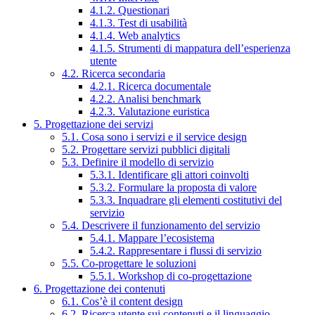
4.1.2. Questionari
4.1.3. Test di usabilità
4.1.4. Web analytics
4.1.5. Strumenti di mappatura dell’esperienza
utente
4.2. Ricerca secondaria
4.2.1. Ricerca documentale
4.2.2. Analisi benchmark
4.2.3. Valutazione euristica
5. Progettazione dei servizi
5.1. Cosa sono i servizi e il service design
5.2. Progettare servizi pubblici digitali
5.3. Definire il modello di servizio
5.3.1. Identificare gli attori coinvolti
5.3.2. Formulare la proposta di valore
5.3.3. Inquadrare gli elementi costitutivi del
servizio
5.4. Descrivere il funzionamento del servizio
5.4.1. Mappare l’ecosistema
5.4.2. Rappresentare i flussi di servizio
5.5. Co-progettare le soluzioni
5.5.1. Workshop di co-progettazione
6. Progettazione dei contenuti
6.1. Cos’è il content design
6.2. Ricerca utente sui contenuti e il linguaggio