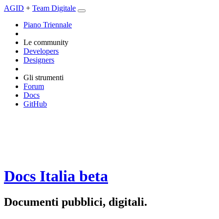
AGID
+
Team Digitale
Piano Triennale
Le community
Developers
Designers
Gli strumenti
Forum
Docs
GitHub
Docs Italia
beta
Documenti pubblici, digitali.