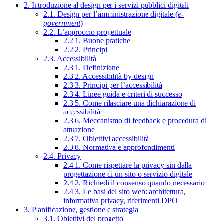
2. Introduzione al design per i servizi pubblici digitali
2.1. Design per l’amministrazione digitale (
e-
government
)
2.2. L’approccio progettuale
2.2.1. Buone pratiche
2.2.2. Principi
2.3. Accessibilità
2.3.1. Definizione
2.3.2. Accessibilità by design
2.3.3. Principi per l’accessibilità
2.3.4. Linee guida e criteri di successo
2.3.5. Come rilasciare una dichiarazione di
accessibilità
2.3.6. Meccanismo di feedback e procedura di
attuazione
2.3.7. Obiettivi accessibilità
2.3.8. Normativa e approfondimenti
2.4. Privacy
2.4.1. Come rispettare la privacy sin dalla
progettazione di un sito o servizio digitale
2.4.2. Richiedi il consenso quando necessario
2.4.3. Le basi del sito web: architettura,
informativa privacy, riferimenti DPO
3. Pianificazione, gestione e strategia
3.1. Obiettivi del progetto