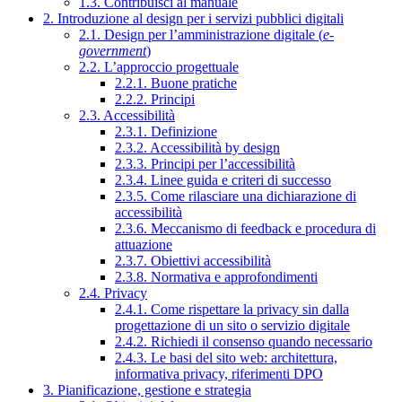
1.3. Contribuisci al manuale
2. Introduzione al design per i servizi pubblici digitali
2.1. Design per l’amministrazione digitale (
e-
government
)
2.2. L’approccio progettuale
2.2.1. Buone pratiche
2.2.2. Principi
2.3. Accessibilità
2.3.1. Definizione
2.3.2. Accessibilità by design
2.3.3. Principi per l’accessibilità
2.3.4. Linee guida e criteri di successo
2.3.5. Come rilasciare una dichiarazione di
accessibilità
2.3.6. Meccanismo di feedback e procedura di
attuazione
2.3.7. Obiettivi accessibilità
2.3.8. Normativa e approfondimenti
2.4. Privacy
2.4.1. Come rispettare la privacy sin dalla
progettazione di un sito o servizio digitale
2.4.2. Richiedi il consenso quando necessario
2.4.3. Le basi del sito web: architettura,
informativa privacy, riferimenti DPO
3. Pianificazione, gestione e strategia