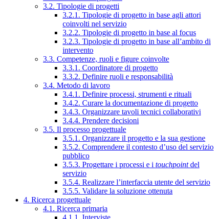
3.2. Tipologie di progetti
3.2.1. Tipologie di progetto in base agli attori
coinvolti nel servizio
3.2.2. Tipologie di progetto in base al focus
3.2.3. Tipologie di progetto in base all’ambito di
intervento
3.3. Competenze, ruoli e figure coinvolte
3.3.1. Coordinatore di progetto
3.3.2. Definire ruoli e responsabilità
3.4. Metodo di lavoro
3.4.1. Definire processi, strumenti e rituali
3.4.2. Curare la documentazione di progetto
3.4.3. Organizzare tavoli tecnici collaborativi
3.4.4. Prendere decisioni
3.5. Il processo progettuale
3.5.1. Organizzare il progetto e la sua gestione
3.5.2. Comprendere il contesto d’uso del servizio
pubblico
3.5.3. Progettare i processi e i
touchpoint
del
servizio
3.5.4. Realizzare l’interfaccia utente del servizio
3.5.5. Validare la soluzione ottenuta
4. Ricerca progettuale
4.1. Ricerca primaria
4.1.1. Interviste