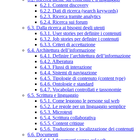
6.2.1. Content discovery
6.2.2. Dati di ricerca (search keywords)
6.2.3. Ricerca tramite analytics
6.2.4. Ricerca sui forum
6.3. Dalla ricerca ai bisogni degli utenti
6.3.1. User stories per definire i contenuti
6.3.2. Job stories per definire i contenuti
6.3.3. Criteri di accettazione
6.4. Architettura dell’informazione
6.4.1. Definire l’architettura dell’informazione
6.4.2. Alberatura
6.4.3. Flussi di interazione
6.4.4. Sistemi di navigazione
6.4.5. Tipologie di contenuto (content type)
6.4.6. Ontologie e standard
6.4.7. Vocabolari controllati e tassonomie
6.5. Scrittura e linguaggio
6.5.1. Come leggono le persone sul web
6.5.2. Le regole per un linguaggio semplice
6.5.3. Microtesti
6.5.4. Scrittura collaborativa
6.5.5. Content critique
6.5.6. Traduzione e localizzazione dei contenuti
6.6. Documenti