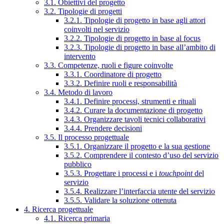
3.1. Obiettivi del progetto
3.2. Tipologie di progetti
3.2.1. Tipologie di progetto in base agli attori
coinvolti nel servizio
3.2.2. Tipologie di progetto in base al focus
3.2.3. Tipologie di progetto in base all’ambito di
intervento
3.3. Competenze, ruoli e figure coinvolte
3.3.1. Coordinatore di progetto
3.3.2. Definire ruoli e responsabilità
3.4. Metodo di lavoro
3.4.1. Definire processi, strumenti e rituali
3.4.2. Curare la documentazione di progetto
3.4.3. Organizzare tavoli tecnici collaborativi
3.4.4. Prendere decisioni
3.5. Il processo progettuale
3.5.1. Organizzare il progetto e la sua gestione
3.5.2. Comprendere il contesto d’uso del servizio
pubblico
3.5.3. Progettare i processi e i
touchpoint
del
servizio
3.5.4. Realizzare l’interfaccia utente del servizio
3.5.5. Validare la soluzione ottenuta
4. Ricerca progettuale
4.1. Ricerca primaria