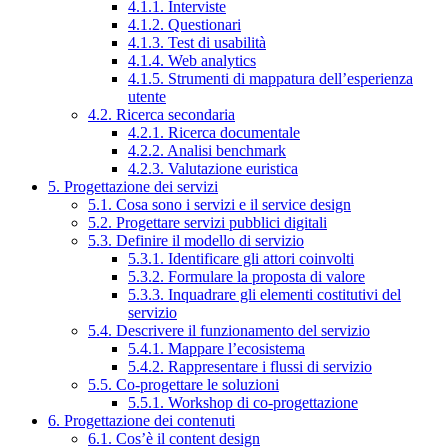
4.1.1. Interviste
4.1.2. Questionari
4.1.3. Test di usabilità
4.1.4. Web analytics
4.1.5. Strumenti di mappatura dell’esperienza
utente
4.2. Ricerca secondaria
4.2.1. Ricerca documentale
4.2.2. Analisi benchmark
4.2.3. Valutazione euristica
5. Progettazione dei servizi
5.1. Cosa sono i servizi e il service design
5.2. Progettare servizi pubblici digitali
5.3. Definire il modello di servizio
5.3.1. Identificare gli attori coinvolti
5.3.2. Formulare la proposta di valore
5.3.3. Inquadrare gli elementi costitutivi del
servizio
5.4. Descrivere il funzionamento del servizio
5.4.1. Mappare l’ecosistema
5.4.2. Rappresentare i flussi di servizio
5.5. Co-progettare le soluzioni
5.5.1. Workshop di co-progettazione
6. Progettazione dei contenuti
6.1. Cos’è il content design