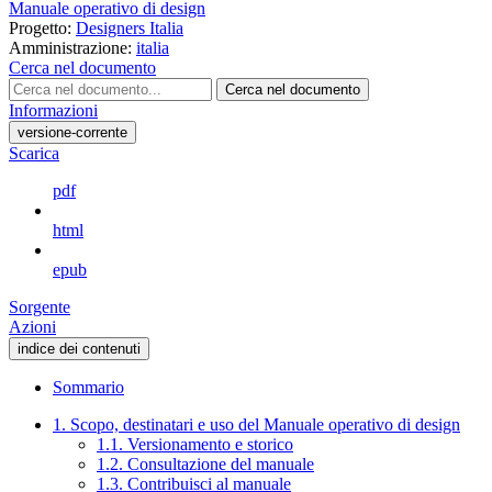
Manuale operativo di design
Progetto:
Designers Italia
Amministrazione:
italia
Cerca nel documento
Cerca nel documento
Informazioni
versione-corrente
Scarica
pdf
html
epub
Sorgente
Azioni
indice dei contenuti
Sommario
1. Scopo, destinatari e uso del Manuale operativo di design
1.1. Versionamento e storico
1.2. Consultazione del manuale
1.3. Contribuisci al manuale