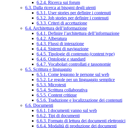
6.2.4. Ricerca sui forum
6.3. Dalla ricerca ai bisogni degli utenti
6.3.1. User stories per definire i contenuti
6.3.2. Job stories per definire i contenuti
6.3.3. Criteri di accettazione
6.4. Architettura dell’informazione
6.4.1. Definire l’architettura dell’informazione
6.4.2. Alberatura
6.4.3. Flussi di interazione
6.4.4. Sistemi di navigazione
6.4.5. Tipologie di contenuto (content type)
6.4.6. Ontologie e standard
6.4.7. Vocabolari controllati e tassonomie
6.5. Scrittura e linguaggio
6.5.1. Come leggono le persone sul web
6.5.2. Le regole per un linguaggio semplice
6.5.3. Microtesti
6.5.4. Scrittura collaborativa
6.5.5. Content critique
6.5.6. Traduzione e localizzazione dei contenuti
6.6. Documenti
6.6.1. I documenti vanno sul web
6.6.2. Tipi di documenti
6.6.3. Formato di lettura dei documenti elettronici
6.6.4. Modalità di produzione dei documenti