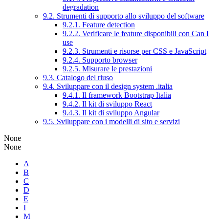
degradation
9.2. Strumenti di supporto allo sviluppo del software
9.2.1. Feature detection
9.2.2. Verificare le feature disponibili con Can I
use
9.2.3. Strumenti e risorse per CSS e JavaScript
9.2.4. Supporto browser
9.2.5. Misurare le prestazioni
9.3. Catalogo del riuso
9.4. Sviluppare con il design system .italia
9.4.1. Il framework Bootstrap Italia
9.4.2. Il kit di sviluppo React
9.4.3. Il kit di sviluppo Angular
9.5. Sviluppare con i modelli di sito e servizi
None
None
A
B
C
D
E
I
M