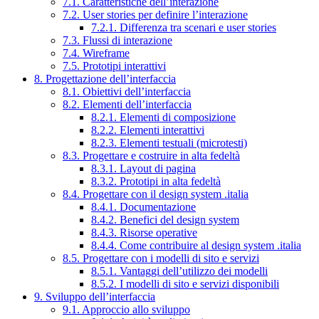
7.1. Caratteristiche dell’interazione
7.2. User stories per definire l’interazione
7.2.1. Differenza tra scenari e user stories
7.3. Flussi di interazione
7.4. Wireframe
7.5. Prototipi interattivi
8. Progettazione dell’interfaccia
8.1. Obiettivi dell’interfaccia
8.2. Elementi dell’interfaccia
8.2.1. Elementi di composizione
8.2.2. Elementi interattivi
8.2.3. Elementi testuali (microtesti)
8.3. Progettare e costruire in alta fedeltà
8.3.1. Layout di pagina
8.3.2. Prototipi in alta fedeltà
8.4. Progettare con il design system .italia
8.4.1. Documentazione
8.4.2. Benefici del design system
8.4.3. Risorse operative
8.4.4. Come contribuire al design system .italia
8.5. Progettare con i modelli di sito e servizi
8.5.1. Vantaggi dell’utilizzo dei modelli
8.5.2. I modelli di sito e servizi disponibili
9. Sviluppo dell’interfaccia
9.1. Approccio allo sviluppo