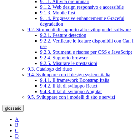
9.1.1. Attività preliminari
9.1.2. Web design responsivo e accessibile
9.1.3. Mobile first
9.1.4. Progressive enhancement e Graceful
degradation
9.2. Strumenti di supporto allo sviluppo del software
9.2.1. Feature detection
9.2.2. Verificare le feature disponibili con Can I
use
9.2.3. Strumenti e risorse per CSS e JavaScript
9.2.4. Supporto browser
9.2.5. Misurare le prestazioni
9.3. Catalogo del riuso
9.4. Sviluppare con il design system .italia
9.4.1. Il framework Bootstrap Italia
9.4.2. Il kit di sviluppo React
9.4.3. Il kit di sviluppo Angular
9.5. Sviluppare con i modelli di sito e servizi
glossario
A
B
C
D