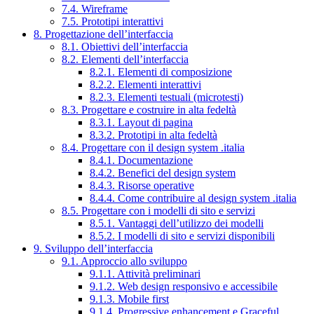
7.4. Wireframe
7.5. Prototipi interattivi
8. Progettazione dell’interfaccia
8.1. Obiettivi dell’interfaccia
8.2. Elementi dell’interfaccia
8.2.1. Elementi di composizione
8.2.2. Elementi interattivi
8.2.3. Elementi testuali (microtesti)
8.3. Progettare e costruire in alta fedeltà
8.3.1. Layout di pagina
8.3.2. Prototipi in alta fedeltà
8.4. Progettare con il design system .italia
8.4.1. Documentazione
8.4.2. Benefici del design system
8.4.3. Risorse operative
8.4.4. Come contribuire al design system .italia
8.5. Progettare con i modelli di sito e servizi
8.5.1. Vantaggi dell’utilizzo dei modelli
8.5.2. I modelli di sito e servizi disponibili
9. Sviluppo dell’interfaccia
9.1. Approccio allo sviluppo
9.1.1. Attività preliminari
9.1.2. Web design responsivo e accessibile
9.1.3. Mobile first
9.1.4. Progressive enhancement e Graceful