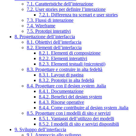
7.1. Caratteristiche dell’interazione
7.2. User stories per definire l’interazione
7.2.1. Differenza tra scenari e user stories
7.3. Flussi di interazione
7.4. Wireframe
7.5. Prototipi interattivi
8. Progettazione dell’interfaccia
8.1. Obiettivi dell’interfaccia
8.2. Elementi dell’interfaccia
8.2.1. Elementi di composizione
8.2.2. Elementi interattivi
8.2.3. Elementi testuali (microtesti)
8.3. Progettare e costruire in alta fedeltà
8.3.1. Layout di pagina
8.3.2. Prototipi in alta fedeltà
8.4. Progettare con il design system .italia
8.4.1. Documentazione
8.4.2. Benefici del design system
8.4.3. Risorse operative
8.4.4. Come contribuire al design system .italia
8.5. Progettare con i modelli di sito e servizi
8.5.1. Vantaggi dell’utilizzo dei modelli
8.5.2. I modelli di sito e servizi disponibili
9. Sviluppo dell’interfaccia
9.1. Approccio allo sviluppo