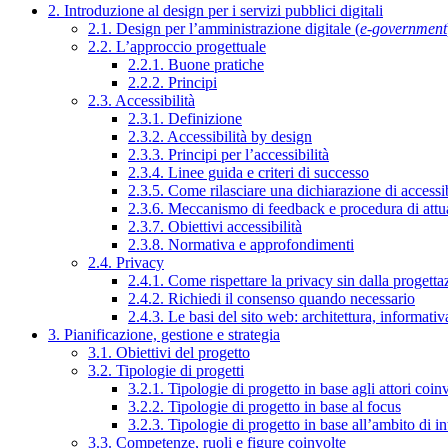
2. Introduzione al design per i servizi pubblici digitali
2.1. Design per l’amministrazione digitale (
e-government
2.2. L’approccio progettuale
2.2.1. Buone pratiche
2.2.2. Principi
2.3. Accessibilità
2.3.1. Definizione
2.3.2. Accessibilità by design
2.3.3. Principi per l’accessibilità
2.3.4. Linee guida e criteri di successo
2.3.5. Come rilasciare una dichiarazione di accessib
2.3.6. Meccanismo di feedback e procedura di attu
2.3.7. Obiettivi accessibilità
2.3.8. Normativa e approfondimenti
2.4. Privacy
2.4.1. Come rispettare la privacy sin dalla progettaz
2.4.2. Richiedi il consenso quando necessario
2.4.3. Le basi del sito web: architettura, informati
3. Pianificazione, gestione e strategia
3.1. Obiettivi del progetto
3.2. Tipologie di progetti
3.2.1. Tipologie di progetto in base agli attori coinv
3.2.2. Tipologie di progetto in base al focus
3.2.3. Tipologie di progetto in base all’ambito di i
3.3. Competenze, ruoli e figure coinvolte