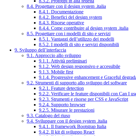
8.3.2. Prototipi in alta fedeltà
8.4. Progettare con il design system .italia
8.4.1. Documentazione
8.4.2. Benefici del design system
8.4.3. Risorse operative
8.4.4. Come contribuire al design system .italia
8.5. Progettare con i modelli di sito e servizi
8.5.1. Vantaggi dell’utilizzo dei modelli
8.5.2. I modelli di sito e servizi disponibili
9. Sviluppo dell’interfaccia
9.1. Approccio allo sviluppo
9.1.1. Attività preliminari
9.1.2. Web design responsivo e accessibile
9.1.3. Mobile first
9.1.4. Progressive enhancement e Graceful degrad
9.2. Strumenti di supporto allo sviluppo del software
9.2.1. Feature detection
9.2.2. Verificare le feature disponibili con Can I us
9.2.3. Strumenti e risorse per CSS e JavaScript
9.2.4. Supporto browser
9.2.5. Misurare le prestazioni
9.3. Catalogo del riuso
9.4. Sviluppare con il design system .italia
9.4.1. Il framework Bootstrap Italia
9.4.2. Il kit di sviluppo React