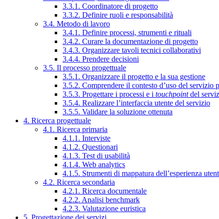
3.3.1. Coordinatore di progetto
3.3.2. Definire ruoli e responsabilità
3.4. Metodo di lavoro
3.4.1. Definire processi, strumenti e rituali
3.4.2. Curare la documentazione di progetto
3.4.3. Organizzare tavoli tecnici collaborativi
3.4.4. Prendere decisioni
3.5. Il processo progettuale
3.5.1. Organizzare il progetto e la sua gestione
3.5.2. Comprendere il contesto d’uso del servizio 
3.5.3. Progettare i processi e i
touchpoint
del servi
3.5.4. Realizzare l’interfaccia utente del servizio
3.5.5. Validare la soluzione ottenuta
4. Ricerca progettuale
4.1. Ricerca primaria
4.1.1. Interviste
4.1.2. Questionari
4.1.3. Test di usabilità
4.1.4. Web analytics
4.1.5. Strumenti di mappatura dell’esperienza uten
4.2. Ricerca secondaria
4.2.1. Ricerca documentale
4.2.2. Analisi benchmark
4.2.3. Valutazione euristica
5. Progettazione dei servizi