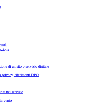
)
ilità
azione
ione di un sito o servizio digitale
va privacy, riferimenti DPO
olti nel servizio
ntervento