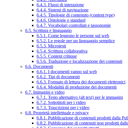
6.4.3. Flussi di interazione
6.4.4. Sistemi di navigazione
6.4.5. Tipologie di contenuto (content type)
6.4.6. Ontologie e standard
6.4.7. Vocabolari controllati e tassonomie
6.5. Scrittura e linguaggio
6.5.1. Come leggono le persone sul web
6.5.2. Le regole per un linguaggio semplice
6.5.3. Microtesti
6.5.4. Scrittura collaborativa
6.5.5. Content critique
6.5.6. Traduzione e localizzazione dei contenuti
6.6. Documenti
6.6.1. I documenti vanno sul web
6.6.2. Tipi di documenti
6.6.3. Formato di lettura dei documenti elettronici
6.6.4. Modalità di produzione dei documenti
6.7. Immagini e video
6.7.1. Testo alternativo (alt text) per le immagini
6.7.2. Sottotitoli per i video
6.7.3. Trascrizioni per i video
6.8. Proprietà intellettuale e privacy
6.8.1. Pubblicazione di contenuti prodotti dalla P
6.8.2. Pubblicazione di contenuti non prodotti dal