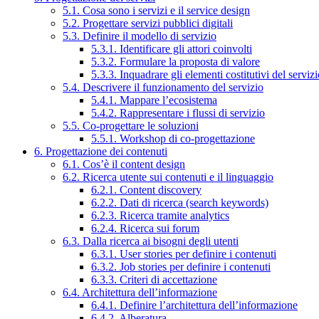
5.1. Cosa sono i servizi e il service design
5.2. Progettare servizi pubblici digitali
5.3. Definire il modello di servizio
5.3.1. Identificare gli attori coinvolti
5.3.2. Formulare la proposta di valore
5.3.3. Inquadrare gli elementi costitutivi del serviz
5.4. Descrivere il funzionamento del servizio
5.4.1. Mappare l’ecosistema
5.4.2. Rappresentare i flussi di servizio
5.5. Co-progettare le soluzioni
5.5.1. Workshop di co-progettazione
6. Progettazione dei contenuti
6.1. Cos’è il content design
6.2. Ricerca utente sui contenuti e il linguaggio
6.2.1. Content discovery
6.2.2. Dati di ricerca (search keywords)
6.2.3. Ricerca tramite analytics
6.2.4. Ricerca sui forum
6.3. Dalla ricerca ai bisogni degli utenti
6.3.1. User stories per definire i contenuti
6.3.2. Job stories per definire i contenuti
6.3.3. Criteri di accettazione
6.4. Architettura dell’informazione
6.4.1. Definire l’architettura dell’informazione
6.4.2. Alberatura