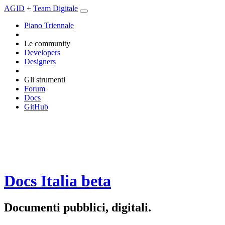
AGID
+
Team Digitale
Piano Triennale
Le community
Developers
Designers
Gli strumenti
Forum
Docs
GitHub
Docs Italia
beta
Documenti pubblici, digitali.