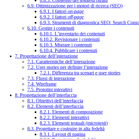
6.8.3. Consenso dei soggetti ritratti
6.9. Ottimizzazione per i motori di ricerca (SEO)
6.9.1. I fattori
on-page
6.9.2. I fattori
off-page
6.9.3. Strumenti di diagnostica SEO: Search Cons
6.10. Gestire i contenuti
6.10.1. L’inventario dei contenuti
6.10.2. Revisionare i contenuti
6.10.3. Migrare i contenuti
6.10.4. Pubblicare i contenuti
7. Progettazione dell’interazione
7.1. Caratteristiche dell’interazione
7.2. User stories per definire l’interazione
7.2.1. Differenza tra scenari e user stories
7.3. Flussi di interazione
7.4. Wireframe
7.5. Prototipi interattivi
8. Progettazione dell’interfaccia
8.1. Obiettivi dell’interfaccia
8.2. Elementi dell’interfaccia
8.2.1. Elementi di composizione
8.2.2. Elementi interattivi
8.2.3. Elementi testuali (microtesti)
8.3. Progettare e costruire in alta fedeltà
8.3.1. Layout di pagina