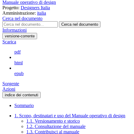
Manuale operativo di design
Progetto:
Designers Italia
Amministrazione:
italia
Cerca nel documento
Cerca nel documento
Informazioni
versione-corrente
Scarica
pdf
html
epub
Sorgente
Azioni
indice dei contenuti
Sommario
1. Scopo, destinatari e uso del Manuale operativo di design
1.1. Versionamento e storico
1.2. Consultazione del manuale
1.3. Contribuisci al manuale