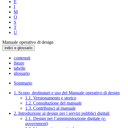
E
I
M
O
S
T
U
Manuale operativo di design
indici e glossario
contenuti
figure
tabelle
glossario
Sommario
1. Scopo, destinatari e uso del Manuale operativo di design
1.1. Versionamento e storico
1.2. Consultazione del manuale
1.3. Contribuisci al manuale
2. Introduzione al design per i servizi pubblici digitali
2.1. Design per l’amministrazione digitale (
e-
government
)