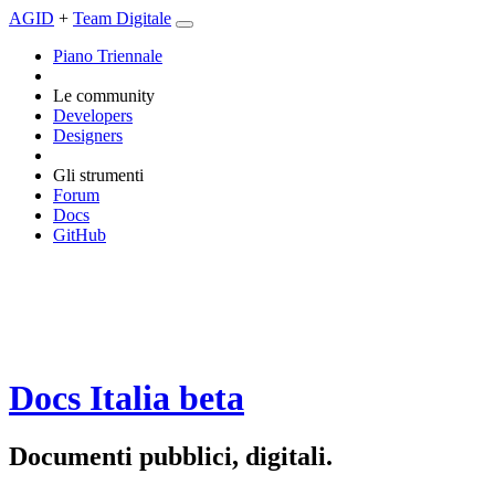
AGID
+
Team Digitale
Piano Triennale
Le community
Developers
Designers
Gli strumenti
Forum
Docs
GitHub
Docs Italia
beta
Documenti pubblici, digitali.