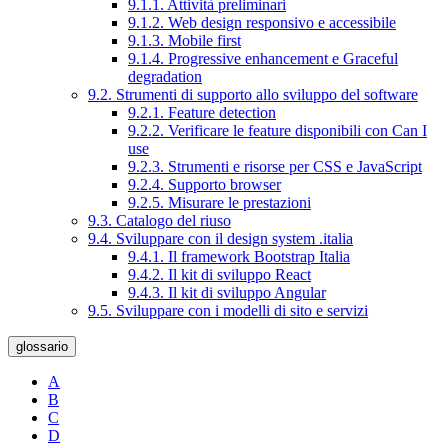
9.1.1. Attività preliminari
9.1.2. Web design responsivo e accessibile
9.1.3. Mobile first
9.1.4. Progressive enhancement e Graceful
degradation
9.2. Strumenti di supporto allo sviluppo del software
9.2.1. Feature detection
9.2.2. Verificare le feature disponibili con Can I
use
9.2.3. Strumenti e risorse per CSS e JavaScript
9.2.4. Supporto browser
9.2.5. Misurare le prestazioni
9.3. Catalogo del riuso
9.4. Sviluppare con il design system .italia
9.4.1. Il framework Bootstrap Italia
9.4.2. Il kit di sviluppo React
9.4.3. Il kit di sviluppo Angular
9.5. Sviluppare con i modelli di sito e servizi
glossario
A
B
C
D