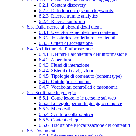
6.2.1. Content discovery
6.2.2. Dati di ricerca (search keywords)
6.2.3. Ricerca tramite analytics
6.2.4. Ricerca sui forum
6.3. Dalla ricerca ai bisogni degli utenti
6.3.1. User stories per definire i contenuti
6.3.2. Job stories per definire i contenuti
6.3.3. Criteri di accettazione
6.4. Architettura dell’informazione
6.4.1. Definire l’architettura dell’informazione
6.4.2. Alberatura
6.4.3. Flussi di interazione
6.4.4. Sistemi di navigazione
6.4.5. Tipologie di contenuto (content type)
6.4.6. Ontologie e standard
6.4.7. Vocabolari controllati e tassonomie
6.5. Scrittura e linguaggio
6.5.1. Come leggono le persone sul web
6.5.2. Le regole per un linguaggio semplice
6.5.3. Microtesti
6.5.4. Scrittura collaborativa
6.5.5. Content critique
6.5.6. Traduzione e localizzazione dei contenuti
6.6. Documenti