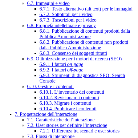
6.7. Immagini e video
6.7.1. Testo alternativo (alt text) per le immagini
6.7.2. Sottotitoli per i video
6.7.3. Trascrizioni per i video
6.8. Proprietà intellettuale e privacy
6.8.1. Pubblicazione di contenuti prodotti dalla
Pubblica Amministrazione
6.8.2. Pubblicazione di contenuti non prodotti
dalla Pubblica Amministrazione
6.8.3. Consenso dei soggetti ritratti
6.9. Ottimizzazione per i motori di ricerca (SEO)
6.9.1. I fattori
on-page
6.9.2. I fattori
off-page
6.9.3. Strumenti di diagnostica SEO: Search
Console
6.10. Gestire i contenuti
6.10.1. L’inventario dei contenuti
6.10.2. Revisionare i contenuti
6.10.3. Migrare i contenuti
6.10.4. Pubblicare i contenuti
7. Progettazione dell’interazione
7.1. Caratteristiche dell’interazione
7.2. User stories per definire l’interazione
7.2.1. Differenza tra scenari e user stories
7.3. Flussi di interazione