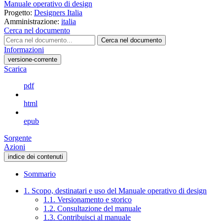
Manuale operativo di design
Progetto:
Designers Italia
Amministrazione:
italia
Cerca nel documento
Cerca nel documento
Informazioni
versione-corrente
Scarica
pdf
html
epub
Sorgente
Azioni
indice dei contenuti
Sommario
1. Scopo, destinatari e uso del Manuale operativo di design
1.1. Versionamento e storico
1.2. Consultazione del manuale
1.3. Contribuisci al manuale