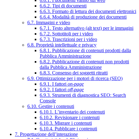
6.6.1. I documenti vanno sul web
6.6.2. Tipi di documenti
6.6.3. Formato di lettura dei documenti elettronici
6.6.4. Modalità di produzione dei documenti
6.7. Immagini e video
6.7.1. Testo alternativo (alt text) per le immagini
6.7.2. Sottotitoli per i video
6.7.3. Trascrizioni per i video
6.8. Proprietà intellettuale e privacy
6.8.1. Pubblicazione di contenuti prodotti dalla
Pubblica Amministrazione
6.8.2. Pubblicazione di contenuti non prodotti
dalla Pubblica Amministrazione
6.8.3. Consenso dei soggetti ritratti
6.9. Ottimizzazione per i motori di ricerca (SEO)
6.9.1. I fattori
on-page
6.9.2. I fattori
off-page
6.9.3. Strumenti di diagnostica SEO: Search
Console
6.10. Gestire i contenuti
6.10.1. L’inventario dei contenuti
6.10.2. Revisionare i contenuti
6.10.3. Migrare i contenuti
6.10.4. Pubblicare i contenuti
7. Progettazione dell’interazione