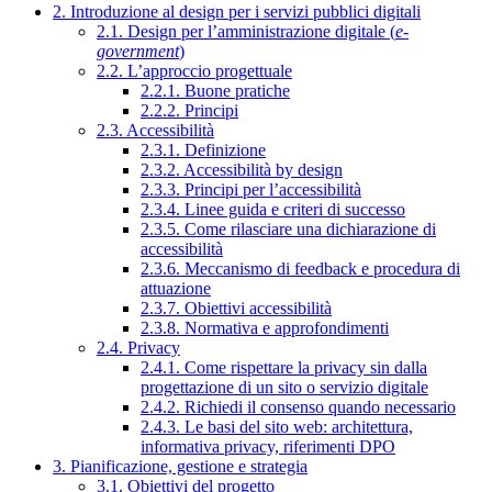
2. Introduzione al design per i servizi pubblici digitali
2.1. Design per l’amministrazione digitale (
e-
government
)
2.2. L’approccio progettuale
2.2.1. Buone pratiche
2.2.2. Principi
2.3. Accessibilità
2.3.1. Definizione
2.3.2. Accessibilità by design
2.3.3. Principi per l’accessibilità
2.3.4. Linee guida e criteri di successo
2.3.5. Come rilasciare una dichiarazione di
accessibilità
2.3.6. Meccanismo di feedback e procedura di
attuazione
2.3.7. Obiettivi accessibilità
2.3.8. Normativa e approfondimenti
2.4. Privacy
2.4.1. Come rispettare la privacy sin dalla
progettazione di un sito o servizio digitale
2.4.2. Richiedi il consenso quando necessario
2.4.3. Le basi del sito web: architettura,
informativa privacy, riferimenti DPO
3. Pianificazione, gestione e strategia
3.1. Obiettivi del progetto