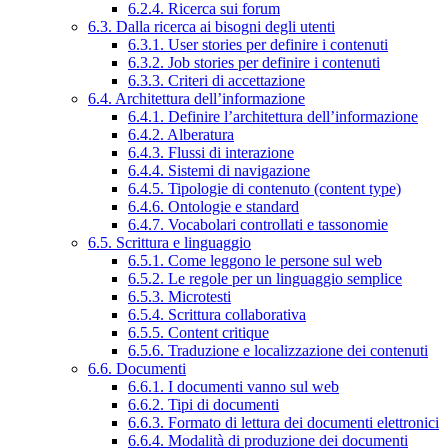
6.2.4. Ricerca sui forum
6.3. Dalla ricerca ai bisogni degli utenti
6.3.1. User stories per definire i contenuti
6.3.2. Job stories per definire i contenuti
6.3.3. Criteri di accettazione
6.4. Architettura dell’informazione
6.4.1. Definire l’architettura dell’informazione
6.4.2. Alberatura
6.4.3. Flussi di interazione
6.4.4. Sistemi di navigazione
6.4.5. Tipologie di contenuto (content type)
6.4.6. Ontologie e standard
6.4.7. Vocabolari controllati e tassonomie
6.5. Scrittura e linguaggio
6.5.1. Come leggono le persone sul web
6.5.2. Le regole per un linguaggio semplice
6.5.3. Microtesti
6.5.4. Scrittura collaborativa
6.5.5. Content critique
6.5.6. Traduzione e localizzazione dei contenuti
6.6. Documenti
6.6.1. I documenti vanno sul web
6.6.2. Tipi di documenti
6.6.3. Formato di lettura dei documenti elettronici
6.6.4. Modalità di produzione dei documenti