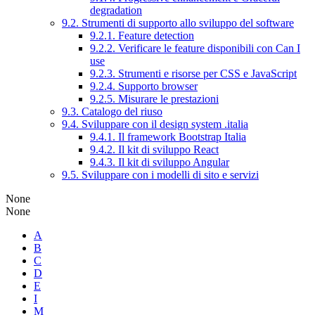
degradation
9.2. Strumenti di supporto allo sviluppo del software
9.2.1. Feature detection
9.2.2. Verificare le feature disponibili con Can I
use
9.2.3. Strumenti e risorse per CSS e JavaScript
9.2.4. Supporto browser
9.2.5. Misurare le prestazioni
9.3. Catalogo del riuso
9.4. Sviluppare con il design system .italia
9.4.1. Il framework Bootstrap Italia
9.4.2. Il kit di sviluppo React
9.4.3. Il kit di sviluppo Angular
9.5. Sviluppare con i modelli di sito e servizi
None
None
A
B
C
D
E
I
M