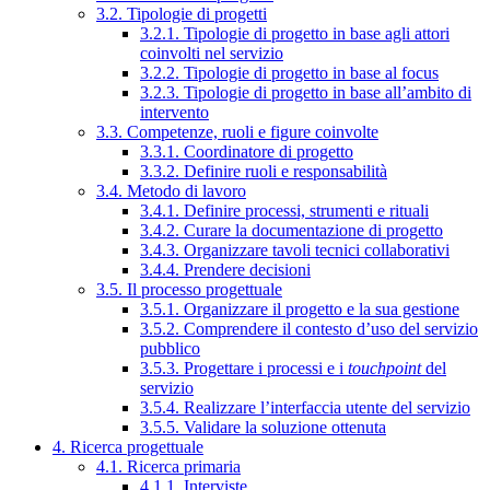
3.2. Tipologie di progetti
3.2.1. Tipologie di progetto in base agli attori
coinvolti nel servizio
3.2.2. Tipologie di progetto in base al focus
3.2.3. Tipologie di progetto in base all’ambito di
intervento
3.3. Competenze, ruoli e figure coinvolte
3.3.1. Coordinatore di progetto
3.3.2. Definire ruoli e responsabilità
3.4. Metodo di lavoro
3.4.1. Definire processi, strumenti e rituali
3.4.2. Curare la documentazione di progetto
3.4.3. Organizzare tavoli tecnici collaborativi
3.4.4. Prendere decisioni
3.5. Il processo progettuale
3.5.1. Organizzare il progetto e la sua gestione
3.5.2. Comprendere il contesto d’uso del servizio
pubblico
3.5.3. Progettare i processi e i
touchpoint
del
servizio
3.5.4. Realizzare l’interfaccia utente del servizio
3.5.5. Validare la soluzione ottenuta
4. Ricerca progettuale
4.1. Ricerca primaria
4.1.1. Interviste