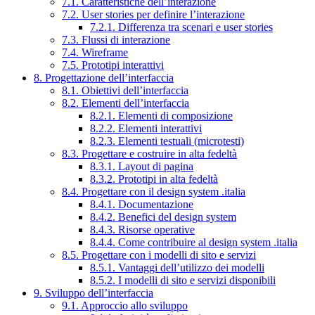
7.1. Caratteristiche dell’interazione
7.2. User stories per definire l’interazione
7.2.1. Differenza tra scenari e user stories
7.3. Flussi di interazione
7.4. Wireframe
7.5. Prototipi interattivi
8. Progettazione dell’interfaccia
8.1. Obiettivi dell’interfaccia
8.2. Elementi dell’interfaccia
8.2.1. Elementi di composizione
8.2.2. Elementi interattivi
8.2.3. Elementi testuali (microtesti)
8.3. Progettare e costruire in alta fedeltà
8.3.1. Layout di pagina
8.3.2. Prototipi in alta fedeltà
8.4. Progettare con il design system .italia
8.4.1. Documentazione
8.4.2. Benefici del design system
8.4.3. Risorse operative
8.4.4. Come contribuire al design system .italia
8.5. Progettare con i modelli di sito e servizi
8.5.1. Vantaggi dell’utilizzo dei modelli
8.5.2. I modelli di sito e servizi disponibili
9. Sviluppo dell’interfaccia
9.1. Approccio allo sviluppo