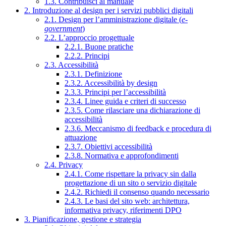
1.3. Contribuisci al manuale
2. Introduzione al design per i servizi pubblici digitali
2.1. Design per l’amministrazione digitale (
e-
government
)
2.2. L’approccio progettuale
2.2.1. Buone pratiche
2.2.2. Principi
2.3. Accessibilità
2.3.1. Definizione
2.3.2. Accessibilità by design
2.3.3. Principi per l’accessibilità
2.3.4. Linee guida e criteri di successo
2.3.5. Come rilasciare una dichiarazione di
accessibilità
2.3.6. Meccanismo di feedback e procedura di
attuazione
2.3.7. Obiettivi accessibilità
2.3.8. Normativa e approfondimenti
2.4. Privacy
2.4.1. Come rispettare la privacy sin dalla
progettazione di un sito o servizio digitale
2.4.2. Richiedi il consenso quando necessario
2.4.3. Le basi del sito web: architettura,
informativa privacy, riferimenti DPO
3. Pianificazione, gestione e strategia