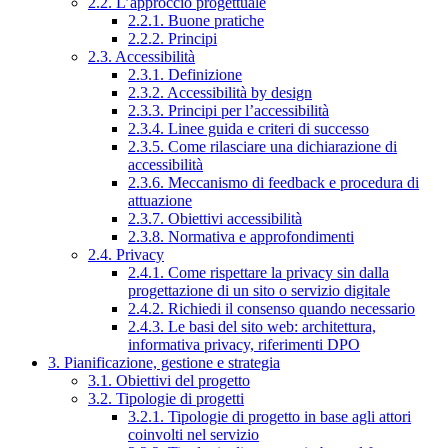
2.2. L’approccio progettuale
2.2.1. Buone pratiche
2.2.2. Principi
2.3. Accessibilità
2.3.1. Definizione
2.3.2. Accessibilità by design
2.3.3. Principi per l’accessibilità
2.3.4. Linee guida e criteri di successo
2.3.5. Come rilasciare una dichiarazione di
accessibilità
2.3.6. Meccanismo di feedback e procedura di
attuazione
2.3.7. Obiettivi accessibilità
2.3.8. Normativa e approfondimenti
2.4. Privacy
2.4.1. Come rispettare la privacy sin dalla
progettazione di un sito o servizio digitale
2.4.2. Richiedi il consenso quando necessario
2.4.3. Le basi del sito web: architettura,
informativa privacy, riferimenti DPO
3. Pianificazione, gestione e strategia
3.1. Obiettivi del progetto
3.2. Tipologie di progetti
3.2.1. Tipologie di progetto in base agli attori
coinvolti nel servizio