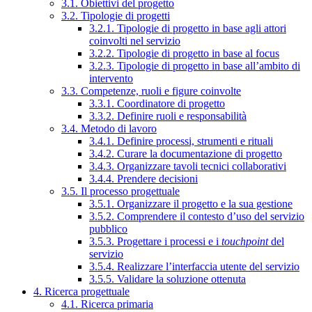
3.1. Obiettivi del progetto
3.2. Tipologie di progetti
3.2.1. Tipologie di progetto in base agli attori
coinvolti nel servizio
3.2.2. Tipologie di progetto in base al focus
3.2.3. Tipologie di progetto in base all’ambito di
intervento
3.3. Competenze, ruoli e figure coinvolte
3.3.1. Coordinatore di progetto
3.3.2. Definire ruoli e responsabilità
3.4. Metodo di lavoro
3.4.1. Definire processi, strumenti e rituali
3.4.2. Curare la documentazione di progetto
3.4.3. Organizzare tavoli tecnici collaborativi
3.4.4. Prendere decisioni
3.5. Il processo progettuale
3.5.1. Organizzare il progetto e la sua gestione
3.5.2. Comprendere il contesto d’uso del servizio
pubblico
3.5.3. Progettare i processi e i
touchpoint
del
servizio
3.5.4. Realizzare l’interfaccia utente del servizio
3.5.5. Validare la soluzione ottenuta
4. Ricerca progettuale
4.1. Ricerca primaria