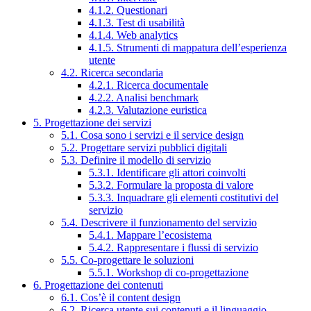
4.1.2. Questionari
4.1.3. Test di usabilità
4.1.4. Web analytics
4.1.5. Strumenti di mappatura dell’esperienza
utente
4.2. Ricerca secondaria
4.2.1. Ricerca documentale
4.2.2. Analisi benchmark
4.2.3. Valutazione euristica
5. Progettazione dei servizi
5.1. Cosa sono i servizi e il service design
5.2. Progettare servizi pubblici digitali
5.3. Definire il modello di servizio
5.3.1. Identificare gli attori coinvolti
5.3.2. Formulare la proposta di valore
5.3.3. Inquadrare gli elementi costitutivi del
servizio
5.4. Descrivere il funzionamento del servizio
5.4.1. Mappare l’ecosistema
5.4.2. Rappresentare i flussi di servizio
5.5. Co-progettare le soluzioni
5.5.1. Workshop di co-progettazione
6. Progettazione dei contenuti
6.1. Cos’è il content design
6.2. Ricerca utente sui contenuti e il linguaggio