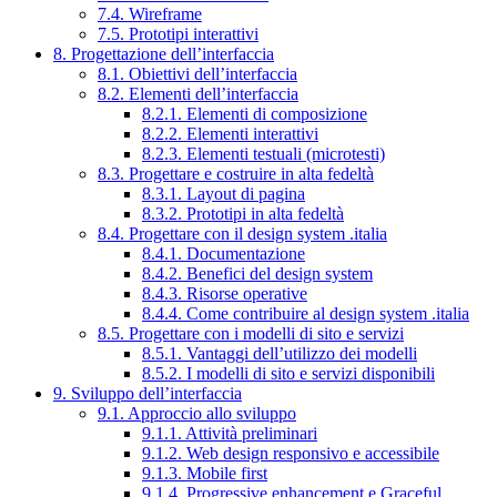
7.4. Wireframe
7.5. Prototipi interattivi
8. Progettazione dell’interfaccia
8.1. Obiettivi dell’interfaccia
8.2. Elementi dell’interfaccia
8.2.1. Elementi di composizione
8.2.2. Elementi interattivi
8.2.3. Elementi testuali (microtesti)
8.3. Progettare e costruire in alta fedeltà
8.3.1. Layout di pagina
8.3.2. Prototipi in alta fedeltà
8.4. Progettare con il design system .italia
8.4.1. Documentazione
8.4.2. Benefici del design system
8.4.3. Risorse operative
8.4.4. Come contribuire al design system .italia
8.5. Progettare con i modelli di sito e servizi
8.5.1. Vantaggi dell’utilizzo dei modelli
8.5.2. I modelli di sito e servizi disponibili
9. Sviluppo dell’interfaccia
9.1. Approccio allo sviluppo
9.1.1. Attività preliminari
9.1.2. Web design responsivo e accessibile
9.1.3. Mobile first
9.1.4. Progressive enhancement e Graceful