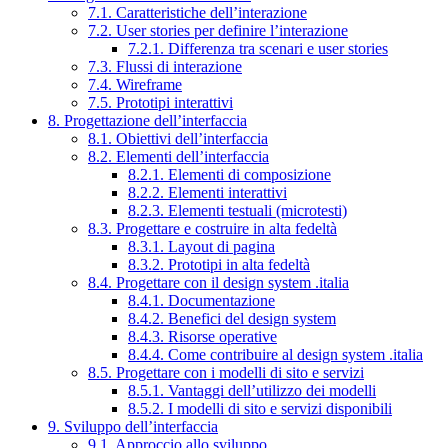
7.1. Caratteristiche dell’interazione
7.2. User stories per definire l’interazione
7.2.1. Differenza tra scenari e user stories
7.3. Flussi di interazione
7.4. Wireframe
7.5. Prototipi interattivi
8. Progettazione dell’interfaccia
8.1. Obiettivi dell’interfaccia
8.2. Elementi dell’interfaccia
8.2.1. Elementi di composizione
8.2.2. Elementi interattivi
8.2.3. Elementi testuali (microtesti)
8.3. Progettare e costruire in alta fedeltà
8.3.1. Layout di pagina
8.3.2. Prototipi in alta fedeltà
8.4. Progettare con il design system .italia
8.4.1. Documentazione
8.4.2. Benefici del design system
8.4.3. Risorse operative
8.4.4. Come contribuire al design system .italia
8.5. Progettare con i modelli di sito e servizi
8.5.1. Vantaggi dell’utilizzo dei modelli
8.5.2. I modelli di sito e servizi disponibili
9. Sviluppo dell’interfaccia
9.1. Approccio allo sviluppo