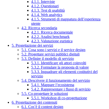
4.1.1. Interviste
4.1.2. Questionari
4.1.3. Test di usabilità
4.1.4. Web analytics
4.1.5. Strumenti di mappatura dell’esperienza
utente
4.2. Ricerca secondaria
4.2.1. Ricerca documentale
4.2.2. Analisi benchmark
4.2.3. Valutazione euristica
5. Progettazione dei servizi
5.1. Cosa sono i servizi e il service design
5.2. Progettare servizi pubblici digitali
5.3. Definire il modello di servizio
5.3.1. Identificare gli attori coinvolti
5.3.2. Formulare la proposta di valore
5.3.3. Inquadrare gli elementi costitutivi del
servizio
5.4. Descrivere il funzionamento del servizio
5.4.1. Mappare l’ecosistema
5.4.2. Rappresentare i flussi di servizio
5.5. Co-progettare le soluzioni
5.5.1. Workshop di co-progettazione
6. Progettazione dei contenuti
6.1. Cos’è il content design