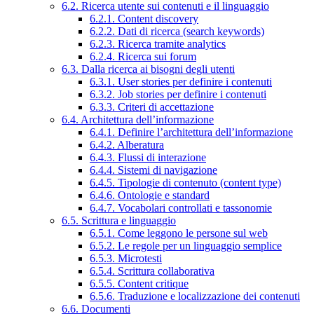
6.2. Ricerca utente sui contenuti e il linguaggio
6.2.1. Content discovery
6.2.2. Dati di ricerca (search keywords)
6.2.3. Ricerca tramite analytics
6.2.4. Ricerca sui forum
6.3. Dalla ricerca ai bisogni degli utenti
6.3.1. User stories per definire i contenuti
6.3.2. Job stories per definire i contenuti
6.3.3. Criteri di accettazione
6.4. Architettura dell’informazione
6.4.1. Definire l’architettura dell’informazione
6.4.2. Alberatura
6.4.3. Flussi di interazione
6.4.4. Sistemi di navigazione
6.4.5. Tipologie di contenuto (content type)
6.4.6. Ontologie e standard
6.4.7. Vocabolari controllati e tassonomie
6.5. Scrittura e linguaggio
6.5.1. Come leggono le persone sul web
6.5.2. Le regole per un linguaggio semplice
6.5.3. Microtesti
6.5.4. Scrittura collaborativa
6.5.5. Content critique
6.5.6. Traduzione e localizzazione dei contenuti
6.6. Documenti