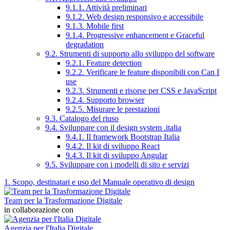
9.1.1. Attività preliminari
9.1.2. Web design responsivo e accessibile
9.1.3. Mobile first
9.1.4. Progressive enhancement e Graceful
degradation
9.2. Strumenti di supporto allo sviluppo del software
9.2.1. Feature detection
9.2.2. Verificare le feature disponibili con Can I
use
9.2.3. Strumenti e risorse per CSS e JavaScript
9.2.4. Supporto browser
9.2.5. Misurare le prestazioni
9.3. Catalogo del riuso
9.4. Sviluppare con il design system .italia
9.4.1. Il framework Bootstrap Italia
9.4.2. Il kit di sviluppo React
9.4.3. Il kit di sviluppo Angular
9.5. Sviluppare con i modelli di sito e servizi
1. Scopo, destinatari e uso del Manuale operativo di design
Team per la Trasformazione Digitale
in collaborazione con
Agenzia per l'Italia Digitale