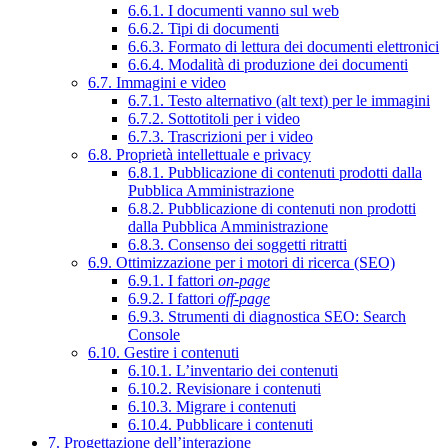
6.6.1. I documenti vanno sul web
6.6.2. Tipi di documenti
6.6.3. Formato di lettura dei documenti elettronici
6.6.4. Modalità di produzione dei documenti
6.7. Immagini e video
6.7.1. Testo alternativo (alt text) per le immagini
6.7.2. Sottotitoli per i video
6.7.3. Trascrizioni per i video
6.8. Proprietà intellettuale e privacy
6.8.1. Pubblicazione di contenuti prodotti dalla
Pubblica Amministrazione
6.8.2. Pubblicazione di contenuti non prodotti
dalla Pubblica Amministrazione
6.8.3. Consenso dei soggetti ritratti
6.9. Ottimizzazione per i motori di ricerca (SEO)
6.9.1. I fattori
on-page
6.9.2. I fattori
off-page
6.9.3. Strumenti di diagnostica SEO: Search
Console
6.10. Gestire i contenuti
6.10.1. L’inventario dei contenuti
6.10.2. Revisionare i contenuti
6.10.3. Migrare i contenuti
6.10.4. Pubblicare i contenuti
7. Progettazione dell’interazione