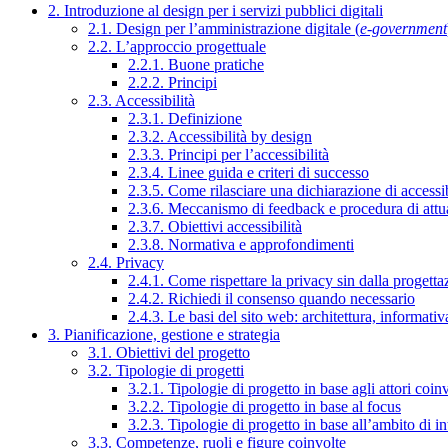
2. Introduzione al design per i servizi pubblici digitali
2.1. Design per l’amministrazione digitale (
e-government
2.2. L’approccio progettuale
2.2.1. Buone pratiche
2.2.2. Principi
2.3. Accessibilità
2.3.1. Definizione
2.3.2. Accessibilità by design
2.3.3. Principi per l’accessibilità
2.3.4. Linee guida e criteri di successo
2.3.5. Come rilasciare una dichiarazione di accessib
2.3.6. Meccanismo di feedback e procedura di attu
2.3.7. Obiettivi accessibilità
2.3.8. Normativa e approfondimenti
2.4. Privacy
2.4.1. Come rispettare la privacy sin dalla progettaz
2.4.2. Richiedi il consenso quando necessario
2.4.3. Le basi del sito web: architettura, informati
3. Pianificazione, gestione e strategia
3.1. Obiettivi del progetto
3.2. Tipologie di progetti
3.2.1. Tipologie di progetto in base agli attori coinv
3.2.2. Tipologie di progetto in base al focus
3.2.3. Tipologie di progetto in base all’ambito di i
3.3. Competenze, ruoli e figure coinvolte