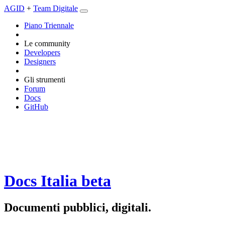
AGID
+
Team Digitale
Piano Triennale
Le community
Developers
Designers
Gli strumenti
Forum
Docs
GitHub
Docs Italia
beta
Documenti pubblici, digitali.