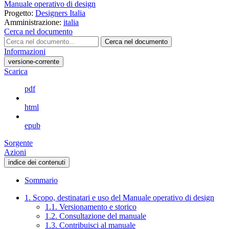
Manuale operativo di design
Progetto:
Designers Italia
Amministrazione:
italia
Cerca nel documento
Cerca nel documento
Informazioni
versione-corrente
Scarica
pdf
html
epub
Sorgente
Azioni
indice dei contenuti
Sommario
1. Scopo, destinatari e uso del Manuale operativo di design
1.1. Versionamento e storico
1.2. Consultazione del manuale
1.3. Contribuisci al manuale