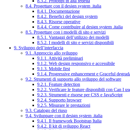
8.3.2. Prototipi in alta fedeltà
8.4. Progettare con il design system .italia
8.4.1. Documentazione
8.4.2. Benefici del design system
8.4.3. Risorse operative
8.4.4. Come contribuire al design system .italia
8.5. Progettare con i modelli di sito e servizi
8.5.1. Vantaggi dell’utilizzo dei modelli
8.5.2. I modelli di sito e servizi disponibili
9. Sviluppo dell’interfaccia
9.1. Approccio allo sviluppo
9.1.1. Attività preliminari
9.1.2. Web design responsivo e accessibile
9.1.3. Mobile first
9.1.4. Progressive enhancement e Graceful degrad
9.2. Strumenti di supporto allo sviluppo del software
9.2.1. Feature detection
9.2.2. Verificare le feature disponibili con Can I us
9.2.3. Strumenti e risorse per CSS e JavaScript
9.2.4. Supporto browser
9.2.5. Misurare le prestazioni
9.3. Catalogo del riuso
9.4. Sviluppare con il design system .italia
9.4.1. Il framework Bootstrap Italia
9.4.2. Il kit di sviluppo React