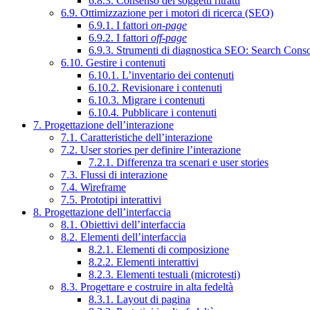
6.8.3. Consenso dei soggetti ritratti
6.9. Ottimizzazione per i motori di ricerca (SEO)
6.9.1. I fattori
on-page
6.9.2. I fattori
off-page
6.9.3. Strumenti di diagnostica SEO: Search Cons
6.10. Gestire i contenuti
6.10.1. L’inventario dei contenuti
6.10.2. Revisionare i contenuti
6.10.3. Migrare i contenuti
6.10.4. Pubblicare i contenuti
7. Progettazione dell’interazione
7.1. Caratteristiche dell’interazione
7.2. User stories per definire l’interazione
7.2.1. Differenza tra scenari e user stories
7.3. Flussi di interazione
7.4. Wireframe
7.5. Prototipi interattivi
8. Progettazione dell’interfaccia
8.1. Obiettivi dell’interfaccia
8.2. Elementi dell’interfaccia
8.2.1. Elementi di composizione
8.2.2. Elementi interattivi
8.2.3. Elementi testuali (microtesti)
8.3. Progettare e costruire in alta fedeltà
8.3.1. Layout di pagina