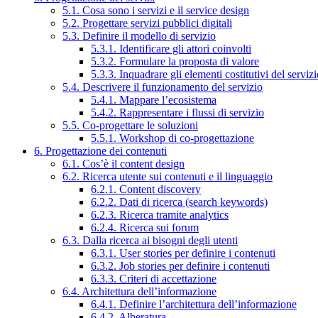
5.1. Cosa sono i servizi e il service design
5.2. Progettare servizi pubblici digitali
5.3. Definire il modello di servizio
5.3.1. Identificare gli attori coinvolti
5.3.2. Formulare la proposta di valore
5.3.3. Inquadrare gli elementi costitutivi del serviz
5.4. Descrivere il funzionamento del servizio
5.4.1. Mappare l’ecosistema
5.4.2. Rappresentare i flussi di servizio
5.5. Co-progettare le soluzioni
5.5.1. Workshop di co-progettazione
6. Progettazione dei contenuti
6.1. Cos’è il content design
6.2. Ricerca utente sui contenuti e il linguaggio
6.2.1. Content discovery
6.2.2. Dati di ricerca (search keywords)
6.2.3. Ricerca tramite analytics
6.2.4. Ricerca sui forum
6.3. Dalla ricerca ai bisogni degli utenti
6.3.1. User stories per definire i contenuti
6.3.2. Job stories per definire i contenuti
6.3.3. Criteri di accettazione
6.4. Architettura dell’informazione
6.4.1. Definire l’architettura dell’informazione
6.4.2. Alberatura