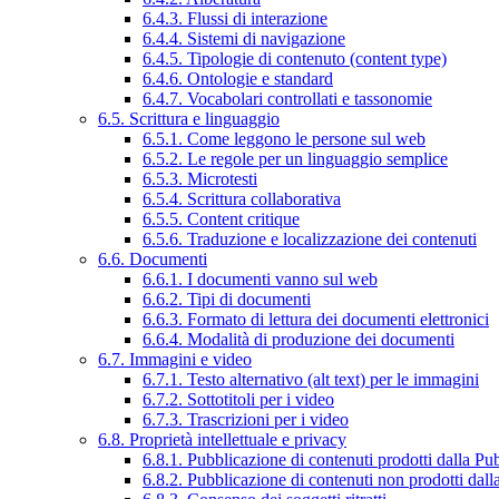
6.4.3. Flussi di interazione
6.4.4. Sistemi di navigazione
6.4.5. Tipologie di contenuto (content type)
6.4.6. Ontologie e standard
6.4.7. Vocabolari controllati e tassonomie
6.5. Scrittura e linguaggio
6.5.1. Come leggono le persone sul web
6.5.2. Le regole per un linguaggio semplice
6.5.3. Microtesti
6.5.4. Scrittura collaborativa
6.5.5. Content critique
6.5.6. Traduzione e localizzazione dei contenuti
6.6. Documenti
6.6.1. I documenti vanno sul web
6.6.2. Tipi di documenti
6.6.3. Formato di lettura dei documenti elettronici
6.6.4. Modalità di produzione dei documenti
6.7. Immagini e video
6.7.1. Testo alternativo (alt text) per le immagini
6.7.2. Sottotitoli per i video
6.7.3. Trascrizioni per i video
6.8. Proprietà intellettuale e privacy
6.8.1. Pubblicazione di contenuti prodotti dalla P
6.8.2. Pubblicazione di contenuti non prodotti dal