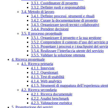
3.3.1. Coordinatore di progetto
3.3.2. Definire ruoli e responsabilità
3.4. Metodo di lavoro
3.4.1. Definire processi, strumenti e rituali
3.4.2. Curare la documentazione di progetto
3.4.3. Organizzare tavoli tecnici collaborativi
3.4.4. Prendere decisioni
3.5. Il processo progettuale
3.5.1. Organizzare il progetto e la sua gestione
3.5.2. Comprendere il contesto d’uso del servizio 
3.5.3. Progettare i processi e i
touchpoint
del servi
3.5.4. Realizzare l’interfaccia utente del servizio
3.5.5. Validare la soluzione ottenuta
4. Ricerca progettuale
4.1. Ricerca primaria
4.1.1. Interviste
4.1.2. Questionari
4.1.3. Test di usabilità
4.1.4. Web analytics
4.1.5. Strumenti di mappatura dell’esperienza uten
4.2. Ricerca secondaria
4.2.1. Ricerca documentale
4.2.2. Analisi benchmark
4.2.3. Valutazione euristica
5. Progettazione dei servizi