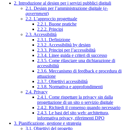
2. Introduzione al design per i servizi pubblici digitali
2.1. Design per l’amministrazione digitale (
e-
government
)
2.2. L’approccio progettuale
2.2.1. Buone pratiche
2.2.2. Principi
2.3. Accessibilità
2.3.1. Definizione
2.3.2. Accessibilità by design
2.3.3. Principi per l’accessibilità
2.3.4. Linee guida e criteri di successo
2.3.5. Come rilasciare una dichiarazione di
accessibilità
2.3.6. Meccanismo di feedback e procedura di
attuazione
2.3.7. Obiettivi accessibilità
2.3.8. Normativa e approfondimenti
2.4. Privacy
2.4.1. Come rispettare la privacy sin dalla
progettazione di un sito o servizio digitale
2.4.2. Richiedi il consenso quando necessario
2.4.3. Le basi del sito web: architettura,
informativa privacy, riferimenti DPO
3. Pianificazione, gestione e strategia
3.1. Obiettivi del progetto