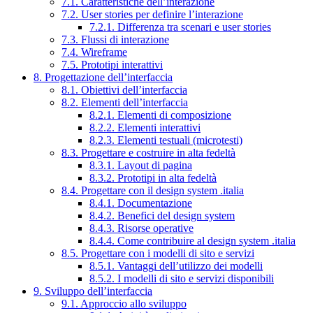
7.1. Caratteristiche dell’interazione
7.2. User stories per definire l’interazione
7.2.1. Differenza tra scenari e user stories
7.3. Flussi di interazione
7.4. Wireframe
7.5. Prototipi interattivi
8. Progettazione dell’interfaccia
8.1. Obiettivi dell’interfaccia
8.2. Elementi dell’interfaccia
8.2.1. Elementi di composizione
8.2.2. Elementi interattivi
8.2.3. Elementi testuali (microtesti)
8.3. Progettare e costruire in alta fedeltà
8.3.1. Layout di pagina
8.3.2. Prototipi in alta fedeltà
8.4. Progettare con il design system .italia
8.4.1. Documentazione
8.4.2. Benefici del design system
8.4.3. Risorse operative
8.4.4. Come contribuire al design system .italia
8.5. Progettare con i modelli di sito e servizi
8.5.1. Vantaggi dell’utilizzo dei modelli
8.5.2. I modelli di sito e servizi disponibili
9. Sviluppo dell’interfaccia
9.1. Approccio allo sviluppo