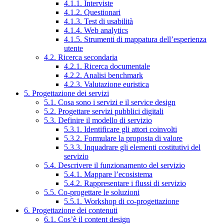
4.1.1. Interviste
4.1.2. Questionari
4.1.3. Test di usabilità
4.1.4. Web analytics
4.1.5. Strumenti di mappatura dell’esperienza
utente
4.2. Ricerca secondaria
4.2.1. Ricerca documentale
4.2.2. Analisi benchmark
4.2.3. Valutazione euristica
5. Progettazione dei servizi
5.1. Cosa sono i servizi e il service design
5.2. Progettare servizi pubblici digitali
5.3. Definire il modello di servizio
5.3.1. Identificare gli attori coinvolti
5.3.2. Formulare la proposta di valore
5.3.3. Inquadrare gli elementi costitutivi del
servizio
5.4. Descrivere il funzionamento del servizio
5.4.1. Mappare l’ecosistema
5.4.2. Rappresentare i flussi di servizio
5.5. Co-progettare le soluzioni
5.5.1. Workshop di co-progettazione
6. Progettazione dei contenuti
6.1. Cos’è il content design