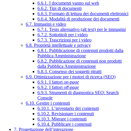
6.6.1. I documenti vanno sul web
6.6.2. Tipi di documenti
6.6.3. Formato di lettura dei documenti elettronici
6.6.4. Modalità di produzione dei documenti
6.7. Immagini e video
6.7.1. Testo alternativo (alt text) per le immagini
6.7.2. Sottotitoli per i video
6.7.3. Trascrizioni per i video
6.8. Proprietà intellettuale e privacy
6.8.1. Pubblicazione di contenuti prodotti dalla
Pubblica Amministrazione
6.8.2. Pubblicazione di contenuti non prodotti
dalla Pubblica Amministrazione
6.8.3. Consenso dei soggetti ritratti
6.9. Ottimizzazione per i motori di ricerca (SEO)
6.9.1. I fattori
on-page
6.9.2. I fattori
off-page
6.9.3. Strumenti di diagnostica SEO: Search
Console
6.10. Gestire i contenuti
6.10.1. L’inventario dei contenuti
6.10.2. Revisionare i contenuti
6.10.3. Migrare i contenuti
6.10.4. Pubblicare i contenuti
7. Progettazione dell’interazione