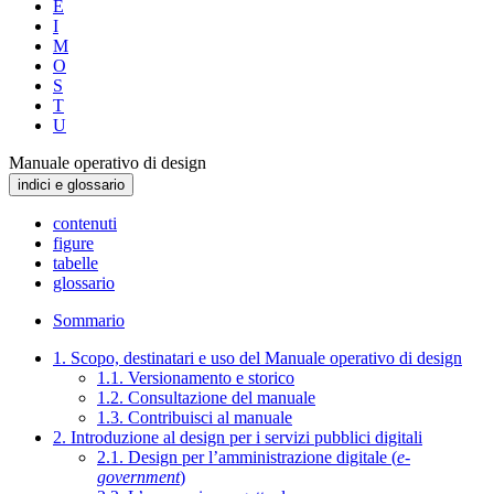
E
I
M
O
S
T
U
Manuale operativo di design
indici e glossario
contenuti
figure
tabelle
glossario
Sommario
1. Scopo, destinatari e uso del Manuale operativo di design
1.1. Versionamento e storico
1.2. Consultazione del manuale
1.3. Contribuisci al manuale
2. Introduzione al design per i servizi pubblici digitali
2.1. Design per l’amministrazione digitale (
e-
government
)