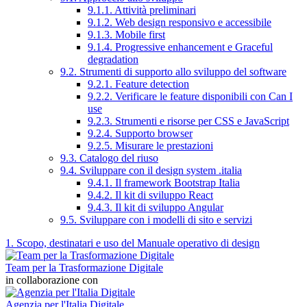
9.1.1. Attività preliminari
9.1.2. Web design responsivo e accessibile
9.1.3. Mobile first
9.1.4. Progressive enhancement e Graceful
degradation
9.2. Strumenti di supporto allo sviluppo del software
9.2.1. Feature detection
9.2.2. Verificare le feature disponibili con Can I
use
9.2.3. Strumenti e risorse per CSS e JavaScript
9.2.4. Supporto browser
9.2.5. Misurare le prestazioni
9.3. Catalogo del riuso
9.4. Sviluppare con il design system .italia
9.4.1. Il framework Bootstrap Italia
9.4.2. Il kit di sviluppo React
9.4.3. Il kit di sviluppo Angular
9.5. Sviluppare con i modelli di sito e servizi
1. Scopo, destinatari e uso del Manuale operativo di design
Team per la Trasformazione Digitale
in collaborazione con
Agenzia per l'Italia Digitale