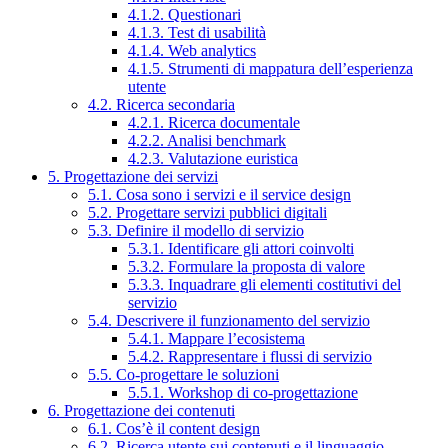
4.1.2. Questionari
4.1.3. Test di usabilità
4.1.4. Web analytics
4.1.5. Strumenti di mappatura dell’esperienza
utente
4.2. Ricerca secondaria
4.2.1. Ricerca documentale
4.2.2. Analisi benchmark
4.2.3. Valutazione euristica
5. Progettazione dei servizi
5.1. Cosa sono i servizi e il service design
5.2. Progettare servizi pubblici digitali
5.3. Definire il modello di servizio
5.3.1. Identificare gli attori coinvolti
5.3.2. Formulare la proposta di valore
5.3.3. Inquadrare gli elementi costitutivi del
servizio
5.4. Descrivere il funzionamento del servizio
5.4.1. Mappare l’ecosistema
5.4.2. Rappresentare i flussi di servizio
5.5. Co-progettare le soluzioni
5.5.1. Workshop di co-progettazione
6. Progettazione dei contenuti
6.1. Cos’è il content design
6.2. Ricerca utente sui contenuti e il linguaggio