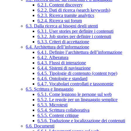
6.2.1. Content discovery
6.2.2. Dati di ricerca (search keywords)
6.2.3. Ricerca tramite analytics
6.2.4. Ricerca sui forum
6.3. Dalla ricerca ai bisogni degli utenti
6.3.1. User stories per definire i contenuti
6.3.2. Job stories per definire i contenuti
6.3.3. Criteri di accettazione
6.4. Architettura dell’informazione
6.4.1. Definire l’architettura dell’informazione
6.4.2. Alberatura
6.4.3. Flussi di interazione
6.4.4. Sistemi di navigazione
6.4.5. Tipologie di contenuto (content type)
6.4.6. Ontologie e standard
6.4.7. Vocabolari controllati e tassonomie
6.5. Scrittura e linguaggio
6.5.1. Come leggono le persone sul web
6.5.2. Le regole per un linguaggio semplice
6.5.3. Microtesti
6.5.4. Scrittura collaborativa
6.5.5. Content critique
6.5.6. Traduzione e localizzazione dei contenuti
6.6. Documenti