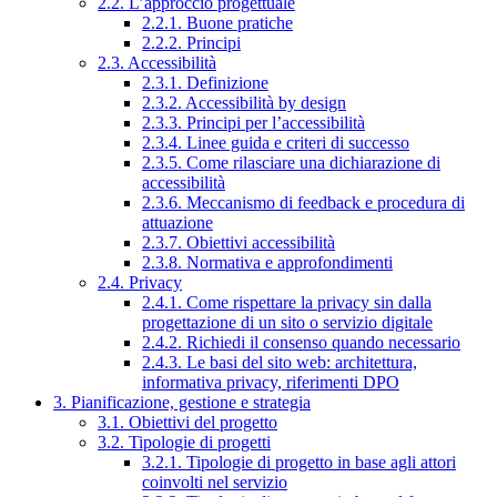
2.2. L’approccio progettuale
2.2.1. Buone pratiche
2.2.2. Principi
2.3. Accessibilità
2.3.1. Definizione
2.3.2. Accessibilità by design
2.3.3. Principi per l’accessibilità
2.3.4. Linee guida e criteri di successo
2.3.5. Come rilasciare una dichiarazione di
accessibilità
2.3.6. Meccanismo di feedback e procedura di
attuazione
2.3.7. Obiettivi accessibilità
2.3.8. Normativa e approfondimenti
2.4. Privacy
2.4.1. Come rispettare la privacy sin dalla
progettazione di un sito o servizio digitale
2.4.2. Richiedi il consenso quando necessario
2.4.3. Le basi del sito web: architettura,
informativa privacy, riferimenti DPO
3. Pianificazione, gestione e strategia
3.1. Obiettivi del progetto
3.2. Tipologie di progetti
3.2.1. Tipologie di progetto in base agli attori
coinvolti nel servizio