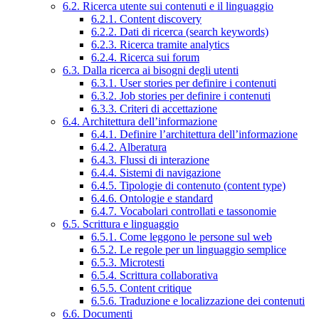
6.2. Ricerca utente sui contenuti e il linguaggio
6.2.1. Content discovery
6.2.2. Dati di ricerca (search keywords)
6.2.3. Ricerca tramite analytics
6.2.4. Ricerca sui forum
6.3. Dalla ricerca ai bisogni degli utenti
6.3.1. User stories per definire i contenuti
6.3.2. Job stories per definire i contenuti
6.3.3. Criteri di accettazione
6.4. Architettura dell’informazione
6.4.1. Definire l’architettura dell’informazione
6.4.2. Alberatura
6.4.3. Flussi di interazione
6.4.4. Sistemi di navigazione
6.4.5. Tipologie di contenuto (content type)
6.4.6. Ontologie e standard
6.4.7. Vocabolari controllati e tassonomie
6.5. Scrittura e linguaggio
6.5.1. Come leggono le persone sul web
6.5.2. Le regole per un linguaggio semplice
6.5.3. Microtesti
6.5.4. Scrittura collaborativa
6.5.5. Content critique
6.5.6. Traduzione e localizzazione dei contenuti
6.6. Documenti