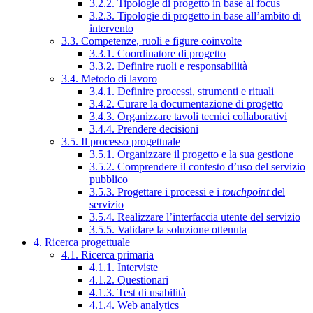
3.2.2. Tipologie di progetto in base al focus
3.2.3. Tipologie di progetto in base all’ambito di
intervento
3.3. Competenze, ruoli e figure coinvolte
3.3.1. Coordinatore di progetto
3.3.2. Definire ruoli e responsabilità
3.4. Metodo di lavoro
3.4.1. Definire processi, strumenti e rituali
3.4.2. Curare la documentazione di progetto
3.4.3. Organizzare tavoli tecnici collaborativi
3.4.4. Prendere decisioni
3.5. Il processo progettuale
3.5.1. Organizzare il progetto e la sua gestione
3.5.2. Comprendere il contesto d’uso del servizio
pubblico
3.5.3. Progettare i processi e i
touchpoint
del
servizio
3.5.4. Realizzare l’interfaccia utente del servizio
3.5.5. Validare la soluzione ottenuta
4. Ricerca progettuale
4.1. Ricerca primaria
4.1.1. Interviste
4.1.2. Questionari
4.1.3. Test di usabilità
4.1.4. Web analytics