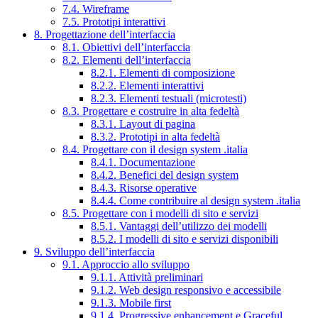
7.4. Wireframe
7.5. Prototipi interattivi
8. Progettazione dell’interfaccia
8.1. Obiettivi dell’interfaccia
8.2. Elementi dell’interfaccia
8.2.1. Elementi di composizione
8.2.2. Elementi interattivi
8.2.3. Elementi testuali (microtesti)
8.3. Progettare e costruire in alta fedeltà
8.3.1. Layout di pagina
8.3.2. Prototipi in alta fedeltà
8.4. Progettare con il design system .italia
8.4.1. Documentazione
8.4.2. Benefici del design system
8.4.3. Risorse operative
8.4.4. Come contribuire al design system .italia
8.5. Progettare con i modelli di sito e servizi
8.5.1. Vantaggi dell’utilizzo dei modelli
8.5.2. I modelli di sito e servizi disponibili
9. Sviluppo dell’interfaccia
9.1. Approccio allo sviluppo
9.1.1. Attività preliminari
9.1.2. Web design responsivo e accessibile
9.1.3. Mobile first
9.1.4. Progressive enhancement e Graceful