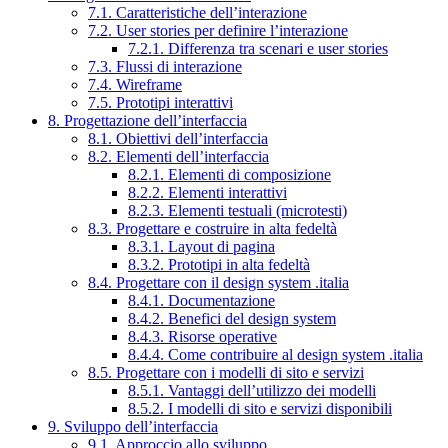
7.1. Caratteristiche dell’interazione
7.2. User stories per definire l’interazione
7.2.1. Differenza tra scenari e user stories
7.3. Flussi di interazione
7.4. Wireframe
7.5. Prototipi interattivi
8. Progettazione dell’interfaccia
8.1. Obiettivi dell’interfaccia
8.2. Elementi dell’interfaccia
8.2.1. Elementi di composizione
8.2.2. Elementi interattivi
8.2.3. Elementi testuali (microtesti)
8.3. Progettare e costruire in alta fedeltà
8.3.1. Layout di pagina
8.3.2. Prototipi in alta fedeltà
8.4. Progettare con il design system .italia
8.4.1. Documentazione
8.4.2. Benefici del design system
8.4.3. Risorse operative
8.4.4. Come contribuire al design system .italia
8.5. Progettare con i modelli di sito e servizi
8.5.1. Vantaggi dell’utilizzo dei modelli
8.5.2. I modelli di sito e servizi disponibili
9. Sviluppo dell’interfaccia
9.1. Approccio allo sviluppo