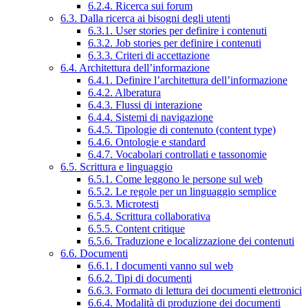
6.2.4. Ricerca sui forum
6.3. Dalla ricerca ai bisogni degli utenti
6.3.1. User stories per definire i contenuti
6.3.2. Job stories per definire i contenuti
6.3.3. Criteri di accettazione
6.4. Architettura dell’informazione
6.4.1. Definire l’architettura dell’informazione
6.4.2. Alberatura
6.4.3. Flussi di interazione
6.4.4. Sistemi di navigazione
6.4.5. Tipologie di contenuto (content type)
6.4.6. Ontologie e standard
6.4.7. Vocabolari controllati e tassonomie
6.5. Scrittura e linguaggio
6.5.1. Come leggono le persone sul web
6.5.2. Le regole per un linguaggio semplice
6.5.3. Microtesti
6.5.4. Scrittura collaborativa
6.5.5. Content critique
6.5.6. Traduzione e localizzazione dei contenuti
6.6. Documenti
6.6.1. I documenti vanno sul web
6.6.2. Tipi di documenti
6.6.3. Formato di lettura dei documenti elettronici
6.6.4. Modalità di produzione dei documenti