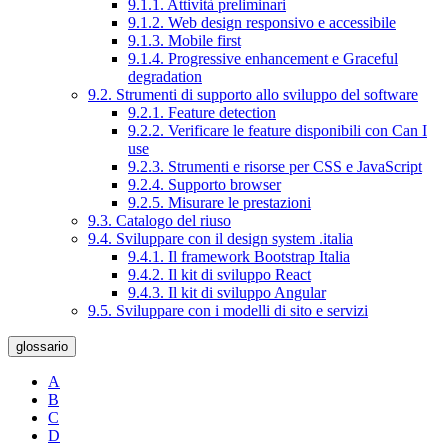
9.1.1. Attività preliminari
9.1.2. Web design responsivo e accessibile
9.1.3. Mobile first
9.1.4. Progressive enhancement e Graceful
degradation
9.2. Strumenti di supporto allo sviluppo del software
9.2.1. Feature detection
9.2.2. Verificare le feature disponibili con Can I
use
9.2.3. Strumenti e risorse per CSS e JavaScript
9.2.4. Supporto browser
9.2.5. Misurare le prestazioni
9.3. Catalogo del riuso
9.4. Sviluppare con il design system .italia
9.4.1. Il framework Bootstrap Italia
9.4.2. Il kit di sviluppo React
9.4.3. Il kit di sviluppo Angular
9.5. Sviluppare con i modelli di sito e servizi
glossario
A
B
C
D