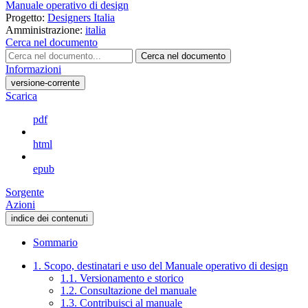
Manuale operativo di design
Progetto:
Designers Italia
Amministrazione:
italia
Cerca nel documento
Cerca nel documento
Informazioni
versione-corrente
Scarica
pdf
html
epub
Sorgente
Azioni
indice dei contenuti
Sommario
1. Scopo, destinatari e uso del Manuale operativo di design
1.1. Versionamento e storico
1.2. Consultazione del manuale
1.3. Contribuisci al manuale