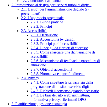
1.3. Contribuisci al manuale
2. Introduzione al design per i servizi pubblici digitali
2.1. Design per l’amministrazione digitale (
e-
government
)
2.2. L’approccio progettuale
2.2.1. Buone pratiche
2.2.2. Principi
2.3. Accessibilità
2.3.1. Definizione
2.3.2. Accessibilità by design
2.3.3. Principi per l’accessibilità
2.3.4. Linee guida e criteri di successo
2.3.5. Come rilasciare una dichiarazione di
accessibilità
2.3.6. Meccanismo di feedback e procedura di
attuazione
2.3.7. Obiettivi accessibilità
2.3.8. Normativa e approfondimenti
2.4. Privacy
2.4.1. Come rispettare la privacy sin dalla
progettazione di un sito o servizio digitale
2.4.2. Richiedi il consenso quando necessario
2.4.3. Le basi del sito web: architettura,
informativa privacy, riferimenti DPO
3. Pianificazione, gestione e strategia