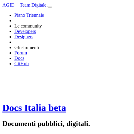
AGID
+
Team Digitale
Piano Triennale
Le community
Developers
Designers
Gli strumenti
Forum
Docs
GitHub
Docs Italia
beta
Documenti pubblici, digitali.