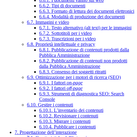
6.6.1. I documenti vanno sul web
6.6.2. Tipi di documenti
6.6.3. Formato di lettura dei documenti elettronici
6.6.4. Modalità di produzione dei documenti
6.7. Immagini e video
6.7.1. Testo alternativo (alt text) per le immagini
6.7.2. Sottotitoli per i video
6.7.3. Trascrizioni per i video
6.8. Proprietà intellettuale e privacy
6.8.1. Pubblicazione di contenuti prodotti dalla
Pubblica Amministrazione
6.8.2. Pubblicazione di contenuti non prodotti
dalla Pubblica Amministrazione
6.8.3. Consenso dei soggetti ritratti
6.9. Ottimizzazione per i motori di ricerca (SEO)
6.9.1. I fattori
on-page
6.9.2. I fattori
off-page
6.9.3. Strumenti di diagnostica SEO: Search
Console
6.10. Gestire i contenuti
6.10.1. L’inventario dei contenuti
6.10.2. Revisionare i contenuti
6.10.3. Migrare i contenuti
6.10.4. Pubblicare i contenuti
7. Progettazione dell’interazione