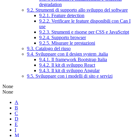
degradation
9.2. Strumenti di supporto allo sviluppo del software
9.2.1. Feature detection
9.2.2. Verificare le feature disponibili con Can I
use
9.2.3. Strumenti e risorse per CSS e JavaScript
9.2.4. Supporto browser
9.2.5. Misurare le prestazioni
9.3. Catalogo del riuso
9.4. Sviluppare con il design system .italia
9.4.1. Il framework Bootstrap Italia
9.4.2. Il kit di sviluppo React
9.4.3. Il kit di sviluppo Angular
9.5. Sviluppare con i modelli di sito e servizi
None
None
A
B
C
D
E
I
M