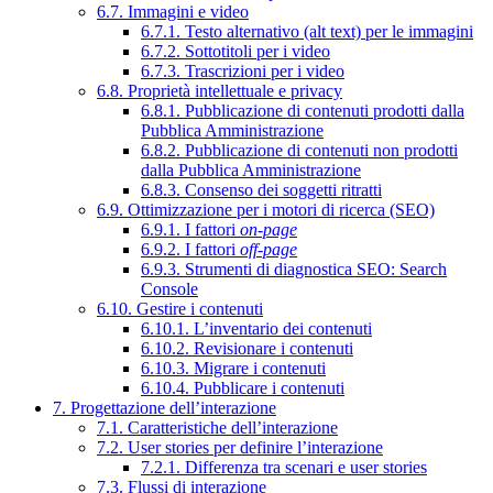
6.7. Immagini e video
6.7.1. Testo alternativo (alt text) per le immagini
6.7.2. Sottotitoli per i video
6.7.3. Trascrizioni per i video
6.8. Proprietà intellettuale e privacy
6.8.1. Pubblicazione di contenuti prodotti dalla
Pubblica Amministrazione
6.8.2. Pubblicazione di contenuti non prodotti
dalla Pubblica Amministrazione
6.8.3. Consenso dei soggetti ritratti
6.9. Ottimizzazione per i motori di ricerca (SEO)
6.9.1. I fattori
on-page
6.9.2. I fattori
off-page
6.9.3. Strumenti di diagnostica SEO: Search
Console
6.10. Gestire i contenuti
6.10.1. L’inventario dei contenuti
6.10.2. Revisionare i contenuti
6.10.3. Migrare i contenuti
6.10.4. Pubblicare i contenuti
7. Progettazione dell’interazione
7.1. Caratteristiche dell’interazione
7.2. User stories per definire l’interazione
7.2.1. Differenza tra scenari e user stories
7.3. Flussi di interazione