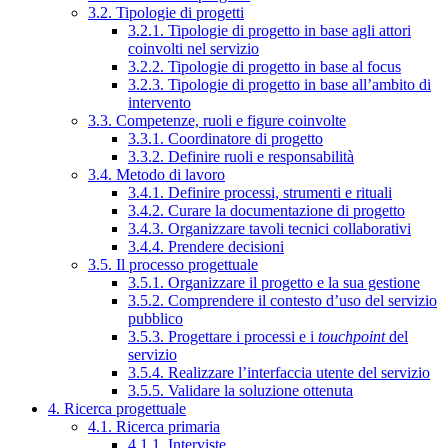
3.2. Tipologie di progetti
3.2.1. Tipologie di progetto in base agli attori
coinvolti nel servizio
3.2.2. Tipologie di progetto in base al focus
3.2.3. Tipologie di progetto in base all’ambito di
intervento
3.3. Competenze, ruoli e figure coinvolte
3.3.1. Coordinatore di progetto
3.3.2. Definire ruoli e responsabilità
3.4. Metodo di lavoro
3.4.1. Definire processi, strumenti e rituali
3.4.2. Curare la documentazione di progetto
3.4.3. Organizzare tavoli tecnici collaborativi
3.4.4. Prendere decisioni
3.5. Il processo progettuale
3.5.1. Organizzare il progetto e la sua gestione
3.5.2. Comprendere il contesto d’uso del servizio
pubblico
3.5.3. Progettare i processi e i
touchpoint
del
servizio
3.5.4. Realizzare l’interfaccia utente del servizio
3.5.5. Validare la soluzione ottenuta
4. Ricerca progettuale
4.1. Ricerca primaria
4.1.1. Interviste