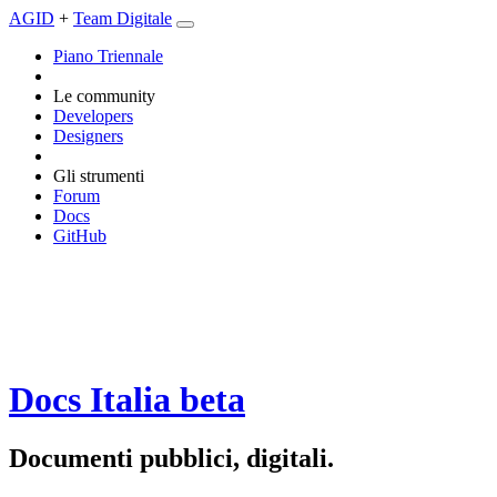
AGID
+
Team Digitale
Piano Triennale
Le community
Developers
Designers
Gli strumenti
Forum
Docs
GitHub
Docs Italia
beta
Documenti pubblici, digitali.