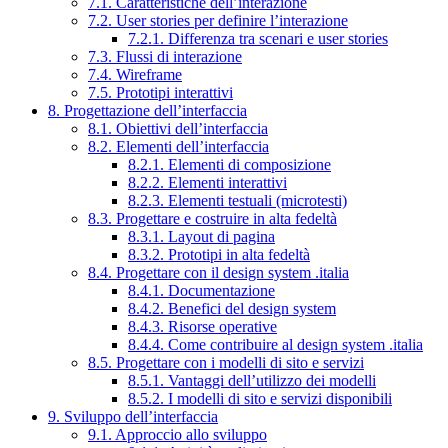
7.1. Caratteristiche dell’interazione
7.2. User stories per definire l’interazione
7.2.1. Differenza tra scenari e user stories
7.3. Flussi di interazione
7.4. Wireframe
7.5. Prototipi interattivi
8. Progettazione dell’interfaccia
8.1. Obiettivi dell’interfaccia
8.2. Elementi dell’interfaccia
8.2.1. Elementi di composizione
8.2.2. Elementi interattivi
8.2.3. Elementi testuali (microtesti)
8.3. Progettare e costruire in alta fedeltà
8.3.1. Layout di pagina
8.3.2. Prototipi in alta fedeltà
8.4. Progettare con il design system .italia
8.4.1. Documentazione
8.4.2. Benefici del design system
8.4.3. Risorse operative
8.4.4. Come contribuire al design system .italia
8.5. Progettare con i modelli di sito e servizi
8.5.1. Vantaggi dell’utilizzo dei modelli
8.5.2. I modelli di sito e servizi disponibili
9. Sviluppo dell’interfaccia
9.1. Approccio allo sviluppo