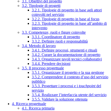
3.1. Obiettivi del progetto
3.2. Tipologie di progetti
3.2.1. Tipologie di progetto in base agli attori
coinvolti nel servizio
3.2.2. Tipologie di progetto in base al focus
3.2.3. Tipologie di progetto in base all’ambito di
intervento
3.3. Competenze, ruoli e figure coinvolte
3.3.1. Coordinatore di progetto
3.3.2. Definire ruoli e responsabilità
3.4. Metodo di lavoro
3.4.1. Definire processi, strumenti e rituali
3.4.2. Curare la documentazione di progetto
3.4.3. Organizzare tavoli tecnici collaborativi
3.4.4. Prendere decisioni
3.5. Il processo progettuale
3.5.1. Organizzare il progetto e la sua gestione
3.5.2. Comprendere il contesto d’uso del servizio
pubblico
3.5.3. Progettare i processi e i
touchpoint
del
servizio
3.5.4. Realizzare l’interfaccia utente del servizio
3.5.5. Validare la soluzione ottenuta
4. Ricerca progettuale
4.1. Ricerca primaria