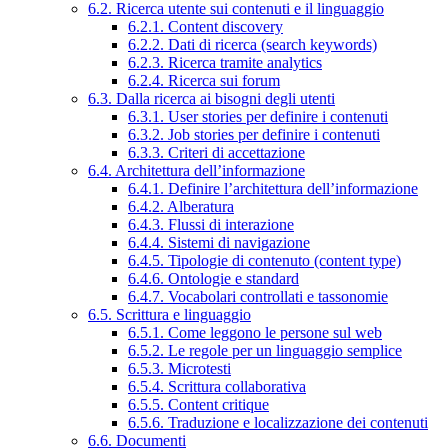
6.2. Ricerca utente sui contenuti e il linguaggio
6.2.1. Content discovery
6.2.2. Dati di ricerca (search keywords)
6.2.3. Ricerca tramite analytics
6.2.4. Ricerca sui forum
6.3. Dalla ricerca ai bisogni degli utenti
6.3.1. User stories per definire i contenuti
6.3.2. Job stories per definire i contenuti
6.3.3. Criteri di accettazione
6.4. Architettura dell’informazione
6.4.1. Definire l’architettura dell’informazione
6.4.2. Alberatura
6.4.3. Flussi di interazione
6.4.4. Sistemi di navigazione
6.4.5. Tipologie di contenuto (content type)
6.4.6. Ontologie e standard
6.4.7. Vocabolari controllati e tassonomie
6.5. Scrittura e linguaggio
6.5.1. Come leggono le persone sul web
6.5.2. Le regole per un linguaggio semplice
6.5.3. Microtesti
6.5.4. Scrittura collaborativa
6.5.5. Content critique
6.5.6. Traduzione e localizzazione dei contenuti
6.6. Documenti