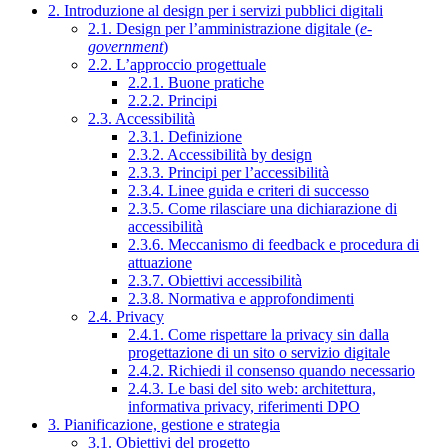
2. Introduzione al design per i servizi pubblici digitali
2.1. Design per l’amministrazione digitale (
e-
government
)
2.2. L’approccio progettuale
2.2.1. Buone pratiche
2.2.2. Principi
2.3. Accessibilità
2.3.1. Definizione
2.3.2. Accessibilità by design
2.3.3. Principi per l’accessibilità
2.3.4. Linee guida e criteri di successo
2.3.5. Come rilasciare una dichiarazione di
accessibilità
2.3.6. Meccanismo di feedback e procedura di
attuazione
2.3.7. Obiettivi accessibilità
2.3.8. Normativa e approfondimenti
2.4. Privacy
2.4.1. Come rispettare la privacy sin dalla
progettazione di un sito o servizio digitale
2.4.2. Richiedi il consenso quando necessario
2.4.3. Le basi del sito web: architettura,
informativa privacy, riferimenti DPO
3. Pianificazione, gestione e strategia
3.1. Obiettivi del progetto