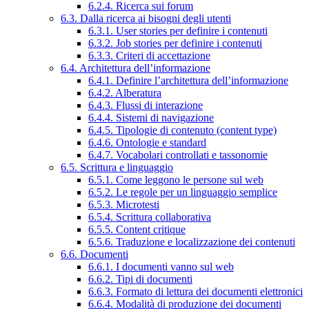
6.2.4. Ricerca sui forum
6.3. Dalla ricerca ai bisogni degli utenti
6.3.1. User stories per definire i contenuti
6.3.2. Job stories per definire i contenuti
6.3.3. Criteri di accettazione
6.4. Architettura dell’informazione
6.4.1. Definire l’architettura dell’informazione
6.4.2. Alberatura
6.4.3. Flussi di interazione
6.4.4. Sistemi di navigazione
6.4.5. Tipologie di contenuto (content type)
6.4.6. Ontologie e standard
6.4.7. Vocabolari controllati e tassonomie
6.5. Scrittura e linguaggio
6.5.1. Come leggono le persone sul web
6.5.2. Le regole per un linguaggio semplice
6.5.3. Microtesti
6.5.4. Scrittura collaborativa
6.5.5. Content critique
6.5.6. Traduzione e localizzazione dei contenuti
6.6. Documenti
6.6.1. I documenti vanno sul web
6.6.2. Tipi di documenti
6.6.3. Formato di lettura dei documenti elettronici
6.6.4. Modalità di produzione dei documenti