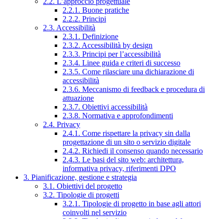
2.2. L’approccio progettuale
2.2.1. Buone pratiche
2.2.2. Principi
2.3. Accessibilità
2.3.1. Definizione
2.3.2. Accessibilità by design
2.3.3. Principi per l’accessibilità
2.3.4. Linee guida e criteri di successo
2.3.5. Come rilasciare una dichiarazione di
accessibilità
2.3.6. Meccanismo di feedback e procedura di
attuazione
2.3.7. Obiettivi accessibilità
2.3.8. Normativa e approfondimenti
2.4. Privacy
2.4.1. Come rispettare la privacy sin dalla
progettazione di un sito o servizio digitale
2.4.2. Richiedi il consenso quando necessario
2.4.3. Le basi del sito web: architettura,
informativa privacy, riferimenti DPO
3. Pianificazione, gestione e strategia
3.1. Obiettivi del progetto
3.2. Tipologie di progetti
3.2.1. Tipologie di progetto in base agli attori
coinvolti nel servizio