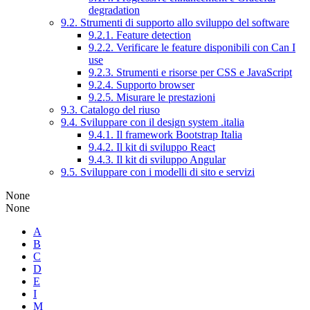
degradation
9.2. Strumenti di supporto allo sviluppo del software
9.2.1. Feature detection
9.2.2. Verificare le feature disponibili con Can I
use
9.2.3. Strumenti e risorse per CSS e JavaScript
9.2.4. Supporto browser
9.2.5. Misurare le prestazioni
9.3. Catalogo del riuso
9.4. Sviluppare con il design system .italia
9.4.1. Il framework Bootstrap Italia
9.4.2. Il kit di sviluppo React
9.4.3. Il kit di sviluppo Angular
9.5. Sviluppare con i modelli di sito e servizi
None
None
A
B
C
D
E
I
M