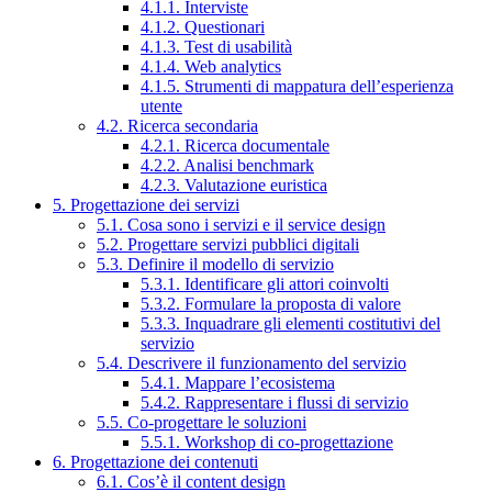
4.1.1. Interviste
4.1.2. Questionari
4.1.3. Test di usabilità
4.1.4. Web analytics
4.1.5. Strumenti di mappatura dell’esperienza
utente
4.2. Ricerca secondaria
4.2.1. Ricerca documentale
4.2.2. Analisi benchmark
4.2.3. Valutazione euristica
5. Progettazione dei servizi
5.1. Cosa sono i servizi e il service design
5.2. Progettare servizi pubblici digitali
5.3. Definire il modello di servizio
5.3.1. Identificare gli attori coinvolti
5.3.2. Formulare la proposta di valore
5.3.3. Inquadrare gli elementi costitutivi del
servizio
5.4. Descrivere il funzionamento del servizio
5.4.1. Mappare l’ecosistema
5.4.2. Rappresentare i flussi di servizio
5.5. Co-progettare le soluzioni
5.5.1. Workshop di co-progettazione
6. Progettazione dei contenuti
6.1. Cos’è il content design