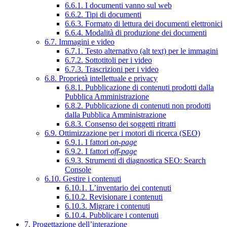
6.6.1. I documenti vanno sul web
6.6.2. Tipi di documenti
6.6.3. Formato di lettura dei documenti elettronici
6.6.4. Modalità di produzione dei documenti
6.7. Immagini e video
6.7.1. Testo alternativo (alt text) per le immagini
6.7.2. Sottotitoli per i video
6.7.3. Trascrizioni per i video
6.8. Proprietà intellettuale e privacy
6.8.1. Pubblicazione di contenuti prodotti dalla
Pubblica Amministrazione
6.8.2. Pubblicazione di contenuti non prodotti
dalla Pubblica Amministrazione
6.8.3. Consenso dei soggetti ritratti
6.9. Ottimizzazione per i motori di ricerca (SEO)
6.9.1. I fattori
on-page
6.9.2. I fattori
off-page
6.9.3. Strumenti di diagnostica SEO: Search
Console
6.10. Gestire i contenuti
6.10.1. L’inventario dei contenuti
6.10.2. Revisionare i contenuti
6.10.3. Migrare i contenuti
6.10.4. Pubblicare i contenuti
7. Progettazione dell’interazione