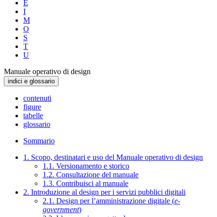
E
I
M
O
S
T
U
Manuale operativo di design
indici e glossario
contenuti
figure
tabelle
glossario
Sommario
1. Scopo, destinatari e uso del Manuale operativo di design
1.1. Versionamento e storico
1.2. Consultazione del manuale
1.3. Contribuisci al manuale
2. Introduzione al design per i servizi pubblici digitali
2.1. Design per l’amministrazione digitale (
e-
government
)