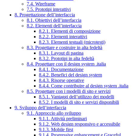
7.4. Wireframe
7.5. Prototipi interattivi
8. Progettazione dell’interfaccia
8.1. Obiettivi dell’interfaccia
8.2. Elementi dell’interfaccia
8.2.1. Elementi di composizione
8.2.2. Elementi interattivi
8.2.3. Elementi testuali (microtesti)
8.3. Progettare e costruire in alta fedeltà
8.3.1. Layout di pagina
8.3.2. Prototipi in alta fedeltà
8.4. Progettare con il design system .italia
8.4.1. Documentazione
8.4.2. Benefici del design system
8.4.3. Risorse operative
8.4.4. Come contribuire al design system .italia
8.5. Progettare con i modelli di sito e servizi
8.5.1. Vantaggi dell’utilizzo dei modelli
8.5.2. I modelli di sito e servizi disponibili
9. Sviluppo dell’interfaccia
9.1. Approccio allo sviluppo
9.1.1. Attività preliminari
9.1.2. Web design responsivo e accessibile
9.1.3. Mobile first
9.1.4. Progressive enhancement e Graceful