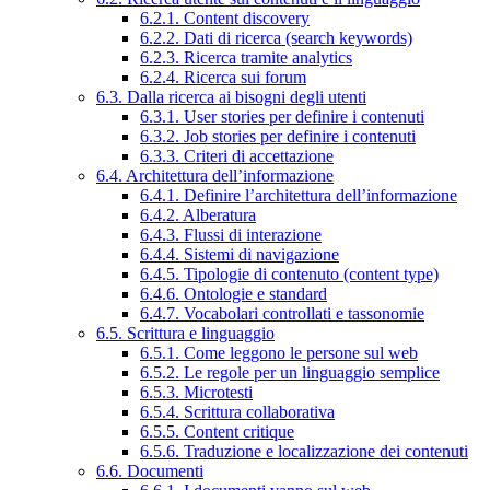
6.2.1. Content discovery
6.2.2. Dati di ricerca (search keywords)
6.2.3. Ricerca tramite analytics
6.2.4. Ricerca sui forum
6.3. Dalla ricerca ai bisogni degli utenti
6.3.1. User stories per definire i contenuti
6.3.2. Job stories per definire i contenuti
6.3.3. Criteri di accettazione
6.4. Architettura dell’informazione
6.4.1. Definire l’architettura dell’informazione
6.4.2. Alberatura
6.4.3. Flussi di interazione
6.4.4. Sistemi di navigazione
6.4.5. Tipologie di contenuto (content type)
6.4.6. Ontologie e standard
6.4.7. Vocabolari controllati e tassonomie
6.5. Scrittura e linguaggio
6.5.1. Come leggono le persone sul web
6.5.2. Le regole per un linguaggio semplice
6.5.3. Microtesti
6.5.4. Scrittura collaborativa
6.5.5. Content critique
6.5.6. Traduzione e localizzazione dei contenuti
6.6. Documenti