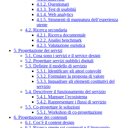
4.1.2. Questionari
4.1.3. Test di usabilità
4.1.4. Web analytics
4.1.5. Strumenti di mappatura dell’esperienza
utente
4.2. Ricerca secondaria
4.2.1. Ricerca documentale
4.2.2. Analisi benchmark
4.2.3. Valutazione euristica
5. Progettazione dei servizi
5.1. Cosa sono i servizi e il service design
5.2. Progettare servizi pubblici digitali
5.3. Definire il modello di servizio
5.3.1. Identificare gli attori coinvolti
5.3.2. Formulare la proposta di valore
5.3.3. Inquadrare gli elementi costitutivi del
servizio
5.4. Descrivere il funzionamento del servizio
5.4.1. Mappare l’ecosistema
5.4.2. Rappresentare i flussi di servizio
5.5. Co-progettare le soluzioni
5.5.1. Workshop di co-progettazione
6. Progettazione dei contenuti
6.1. Cos’è il content design
6.2. Ricerca utente sui contenuti e il linguaggio