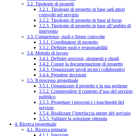
3.2. Tipologie di progetti
3.2.1. Tipologie di progetto in base agli attori
coinvolti nel servizio
3.2.2. Tipologie di progetto in base al focus
3.2.3. Tipologie di progetto in base all’ambito di
intervento
3.3. Competenze, ruoli e figure coinvolte
3.3.1. Coordinatore di progetto
3.3.2. Definire ruoli e responsabilità
3.4. Metodo di lavoro
3.4.1. Definire processi, strumenti e rituali
3.4.2. Curare la documentazione di progetto
3.4.3. Organizzare tavoli tecnici collaborativi
3.4.4. Prendere decisioni
3.5. Il processo progettuale
3.5.1. Organizzare il progetto e la sua gestione
3.5.2. Comprendere il contesto d’uso del servizio
pubblico
3.5.3. Progettare i processi e i
touchpoint
del
servizio
3.5.4. Realizzare l’interfaccia utente del servizio
3.5.5. Validare la soluzione ottenuta
4. Ricerca progettuale
4.1. Ricerca primaria
4.1.1. Interviste