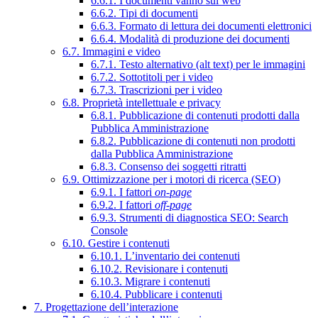
6.6.1. I documenti vanno sul web
6.6.2. Tipi di documenti
6.6.3. Formato di lettura dei documenti elettronici
6.6.4. Modalità di produzione dei documenti
6.7. Immagini e video
6.7.1. Testo alternativo (alt text) per le immagini
6.7.2. Sottotitoli per i video
6.7.3. Trascrizioni per i video
6.8. Proprietà intellettuale e privacy
6.8.1. Pubblicazione di contenuti prodotti dalla
Pubblica Amministrazione
6.8.2. Pubblicazione di contenuti non prodotti
dalla Pubblica Amministrazione
6.8.3. Consenso dei soggetti ritratti
6.9. Ottimizzazione per i motori di ricerca (SEO)
6.9.1. I fattori
on-page
6.9.2. I fattori
off-page
6.9.3. Strumenti di diagnostica SEO: Search
Console
6.10. Gestire i contenuti
6.10.1. L’inventario dei contenuti
6.10.2. Revisionare i contenuti
6.10.3. Migrare i contenuti
6.10.4. Pubblicare i contenuti
7. Progettazione dell’interazione