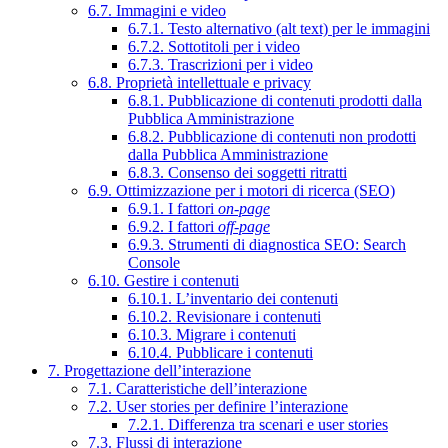
6.7. Immagini e video
6.7.1. Testo alternativo (alt text) per le immagini
6.7.2. Sottotitoli per i video
6.7.3. Trascrizioni per i video
6.8. Proprietà intellettuale e privacy
6.8.1. Pubblicazione di contenuti prodotti dalla
Pubblica Amministrazione
6.8.2. Pubblicazione di contenuti non prodotti
dalla Pubblica Amministrazione
6.8.3. Consenso dei soggetti ritratti
6.9. Ottimizzazione per i motori di ricerca (SEO)
6.9.1. I fattori
on-page
6.9.2. I fattori
off-page
6.9.3. Strumenti di diagnostica SEO: Search
Console
6.10. Gestire i contenuti
6.10.1. L’inventario dei contenuti
6.10.2. Revisionare i contenuti
6.10.3. Migrare i contenuti
6.10.4. Pubblicare i contenuti
7. Progettazione dell’interazione
7.1. Caratteristiche dell’interazione
7.2. User stories per definire l’interazione
7.2.1. Differenza tra scenari e user stories
7.3. Flussi di interazione