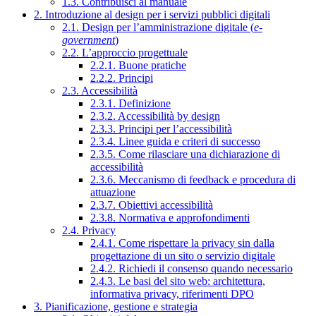
1.3. Contribuisci al manuale
2. Introduzione al design per i servizi pubblici digitali
2.1. Design per l’amministrazione digitale (
e-
government
)
2.2. L’approccio progettuale
2.2.1. Buone pratiche
2.2.2. Principi
2.3. Accessibilità
2.3.1. Definizione
2.3.2. Accessibilità by design
2.3.3. Principi per l’accessibilità
2.3.4. Linee guida e criteri di successo
2.3.5. Come rilasciare una dichiarazione di
accessibilità
2.3.6. Meccanismo di feedback e procedura di
attuazione
2.3.7. Obiettivi accessibilità
2.3.8. Normativa e approfondimenti
2.4. Privacy
2.4.1. Come rispettare la privacy sin dalla
progettazione di un sito o servizio digitale
2.4.2. Richiedi il consenso quando necessario
2.4.3. Le basi del sito web: architettura,
informativa privacy, riferimenti DPO
3. Pianificazione, gestione e strategia