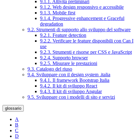
9.1.1. Attività preliminari
9.1.2. Web design responsivo e accessibile
9.1.3. Mobile first
9.1.4. Progressive enhancement e Graceful
degradation
9.2. Strumenti di supporto allo sviluppo del software
9.2.1. Feature detection
9.2.2. Verificare le feature disponibili con Can I
use
9.2.3. Strumenti e risorse per CSS e JavaScript
9.2.4. Supporto browser
9.2.5. Misurare le prestazioni
9.3. Catalogo del riuso
9.4. Sviluppare con il design system .italia
9.4.1. Il framework Bootstrap Italia
9.4.2. Il kit di sviluppo React
9.4.3. Il kit di sviluppo Angular
9.5. Sviluppare con i modelli di sito e servizi
glossario
A
B
C
D