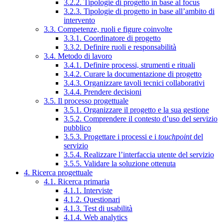
3.2.2. Tipologie di progetto in base al focus
3.2.3. Tipologie di progetto in base all’ambito di
intervento
3.3. Competenze, ruoli e figure coinvolte
3.3.1. Coordinatore di progetto
3.3.2. Definire ruoli e responsabilità
3.4. Metodo di lavoro
3.4.1. Definire processi, strumenti e rituali
3.4.2. Curare la documentazione di progetto
3.4.3. Organizzare tavoli tecnici collaborativi
3.4.4. Prendere decisioni
3.5. Il processo progettuale
3.5.1. Organizzare il progetto e la sua gestione
3.5.2. Comprendere il contesto d’uso del servizio
pubblico
3.5.3. Progettare i processi e i
touchpoint
del
servizio
3.5.4. Realizzare l’interfaccia utente del servizio
3.5.5. Validare la soluzione ottenuta
4. Ricerca progettuale
4.1. Ricerca primaria
4.1.1. Interviste
4.1.2. Questionari
4.1.3. Test di usabilità
4.1.4. Web analytics