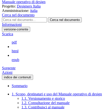
Manuale operativo di design
Progetto:
Designers Italia
Amministrazione:
italia
Cerca nel documento
Cerca nel documento
Informazioni
versione-corrente
Scarica
pdf
html
epub
Sorgente
Azioni
indice dei contenuti
Sommario
1. Scopo, destinatari e uso del Manuale operativo di design
1.1. Versionamento e storico
1.2. Consultazione del manuale
1.3. Contribuisci al manuale