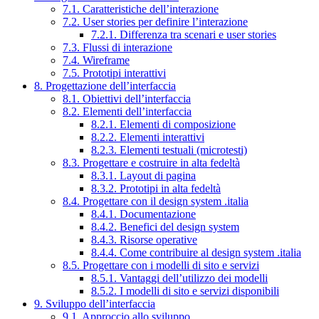
7.1. Caratteristiche dell’interazione
7.2. User stories per definire l’interazione
7.2.1. Differenza tra scenari e user stories
7.3. Flussi di interazione
7.4. Wireframe
7.5. Prototipi interattivi
8. Progettazione dell’interfaccia
8.1. Obiettivi dell’interfaccia
8.2. Elementi dell’interfaccia
8.2.1. Elementi di composizione
8.2.2. Elementi interattivi
8.2.3. Elementi testuali (microtesti)
8.3. Progettare e costruire in alta fedeltà
8.3.1. Layout di pagina
8.3.2. Prototipi in alta fedeltà
8.4. Progettare con il design system .italia
8.4.1. Documentazione
8.4.2. Benefici del design system
8.4.3. Risorse operative
8.4.4. Come contribuire al design system .italia
8.5. Progettare con i modelli di sito e servizi
8.5.1. Vantaggi dell’utilizzo dei modelli
8.5.2. I modelli di sito e servizi disponibili
9. Sviluppo dell’interfaccia
9.1. Approccio allo sviluppo