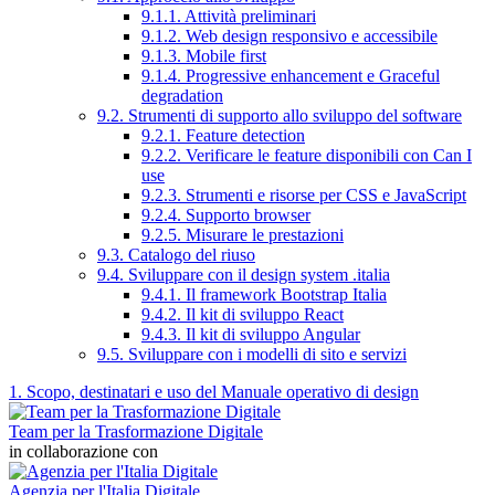
9.1.1. Attività preliminari
9.1.2. Web design responsivo e accessibile
9.1.3. Mobile first
9.1.4. Progressive enhancement e Graceful
degradation
9.2. Strumenti di supporto allo sviluppo del software
9.2.1. Feature detection
9.2.2. Verificare le feature disponibili con Can I
use
9.2.3. Strumenti e risorse per CSS e JavaScript
9.2.4. Supporto browser
9.2.5. Misurare le prestazioni
9.3. Catalogo del riuso
9.4. Sviluppare con il design system .italia
9.4.1. Il framework Bootstrap Italia
9.4.2. Il kit di sviluppo React
9.4.3. Il kit di sviluppo Angular
9.5. Sviluppare con i modelli di sito e servizi
1. Scopo, destinatari e uso del Manuale operativo di design
Team per la Trasformazione Digitale
in collaborazione con
Agenzia per l'Italia Digitale