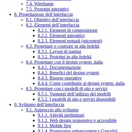
7.4. Wireframe
7.5. Prototipi interattivi
8. Progettazione dell’interfaccia
8.1. Obiettivi dell’interfaccia
8.2. Elementi dell’interfaccia
8.2.1. Elementi di composizione
8.2.2. Elementi interattivi
8.2.3. Elementi testuali (microtesti)
8.3. Progettare e costruire in alta fedeltà
8.3.1. Layout di pagina
8.3.2. Prototipi in alta fedeltà
8.4. Progettare con il design system .italia
8.4.1. Documentazione
8.4.2. Benefici del design system
8.4.3. Risorse operative
8.4.4. Come contribuire al design system .italia
8.5. Progettare con i modelli di sito e servizi
8.5.1. Vantaggi dell’utilizzo dei modelli
8.5.2. I modelli di sito e servizi disponibili
9. Sviluppo dell’interfaccia
9.1. Approccio allo sviluppo
9.1.1. Attività preliminari
9.1.2. Web design responsivo e accessibile
9.1.3. Mobile first
9.1.4. Progressive enhancement e Graceful