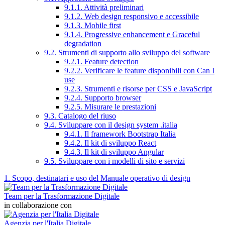
9.1.1. Attività preliminari
9.1.2. Web design responsivo e accessibile
9.1.3. Mobile first
9.1.4. Progressive enhancement e Graceful
degradation
9.2. Strumenti di supporto allo sviluppo del software
9.2.1. Feature detection
9.2.2. Verificare le feature disponibili con Can I
use
9.2.3. Strumenti e risorse per CSS e JavaScript
9.2.4. Supporto browser
9.2.5. Misurare le prestazioni
9.3. Catalogo del riuso
9.4. Sviluppare con il design system .italia
9.4.1. Il framework Bootstrap Italia
9.4.2. Il kit di sviluppo React
9.4.3. Il kit di sviluppo Angular
9.5. Sviluppare con i modelli di sito e servizi
1. Scopo, destinatari e uso del Manuale operativo di design
Team per la Trasformazione Digitale
in collaborazione con
Agenzia per l'Italia Digitale