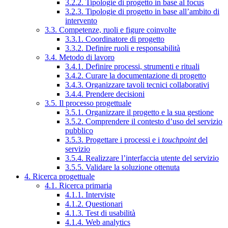
3.2.2. Tipologie di progetto in base al focus
3.2.3. Tipologie di progetto in base all’ambito di
intervento
3.3. Competenze, ruoli e figure coinvolte
3.3.1. Coordinatore di progetto
3.3.2. Definire ruoli e responsabilità
3.4. Metodo di lavoro
3.4.1. Definire processi, strumenti e rituali
3.4.2. Curare la documentazione di progetto
3.4.3. Organizzare tavoli tecnici collaborativi
3.4.4. Prendere decisioni
3.5. Il processo progettuale
3.5.1. Organizzare il progetto e la sua gestione
3.5.2. Comprendere il contesto d’uso del servizio
pubblico
3.5.3. Progettare i processi e i
touchpoint
del
servizio
3.5.4. Realizzare l’interfaccia utente del servizio
3.5.5. Validare la soluzione ottenuta
4. Ricerca progettuale
4.1. Ricerca primaria
4.1.1. Interviste
4.1.2. Questionari
4.1.3. Test di usabilità
4.1.4. Web analytics