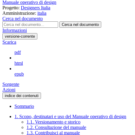
Manuale operativo di design
Progetto:
Designers Italia
Amministrazione:
italia
Cerca nel documento
Cerca nel documento
Informazioni
versione-corrente
Scarica
pdf
html
epub
Sorgente
Azioni
indice dei contenuti
Sommario
1. Scopo, destinatari e uso del Manuale operativo di design
1.1. Versionamento e storico
1.2. Consultazione del manuale
1.3. Contribuisci al manuale