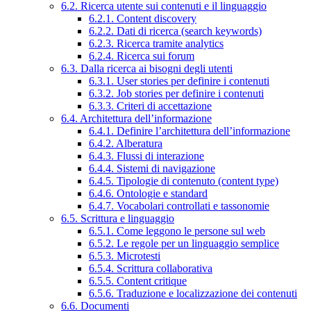
6.2. Ricerca utente sui contenuti e il linguaggio
6.2.1. Content discovery
6.2.2. Dati di ricerca (search keywords)
6.2.3. Ricerca tramite analytics
6.2.4. Ricerca sui forum
6.3. Dalla ricerca ai bisogni degli utenti
6.3.1. User stories per definire i contenuti
6.3.2. Job stories per definire i contenuti
6.3.3. Criteri di accettazione
6.4. Architettura dell’informazione
6.4.1. Definire l’architettura dell’informazione
6.4.2. Alberatura
6.4.3. Flussi di interazione
6.4.4. Sistemi di navigazione
6.4.5. Tipologie di contenuto (content type)
6.4.6. Ontologie e standard
6.4.7. Vocabolari controllati e tassonomie
6.5. Scrittura e linguaggio
6.5.1. Come leggono le persone sul web
6.5.2. Le regole per un linguaggio semplice
6.5.3. Microtesti
6.5.4. Scrittura collaborativa
6.5.5. Content critique
6.5.6. Traduzione e localizzazione dei contenuti
6.6. Documenti