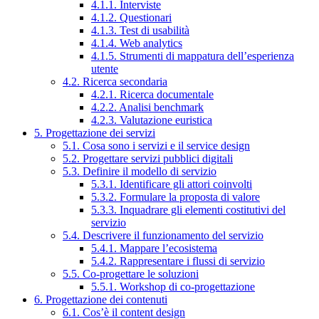
4.1.1. Interviste
4.1.2. Questionari
4.1.3. Test di usabilità
4.1.4. Web analytics
4.1.5. Strumenti di mappatura dell’esperienza
utente
4.2. Ricerca secondaria
4.2.1. Ricerca documentale
4.2.2. Analisi benchmark
4.2.3. Valutazione euristica
5. Progettazione dei servizi
5.1. Cosa sono i servizi e il service design
5.2. Progettare servizi pubblici digitali
5.3. Definire il modello di servizio
5.3.1. Identificare gli attori coinvolti
5.3.2. Formulare la proposta di valore
5.3.3. Inquadrare gli elementi costitutivi del
servizio
5.4. Descrivere il funzionamento del servizio
5.4.1. Mappare l’ecosistema
5.4.2. Rappresentare i flussi di servizio
5.5. Co-progettare le soluzioni
5.5.1. Workshop di co-progettazione
6. Progettazione dei contenuti
6.1. Cos’è il content design