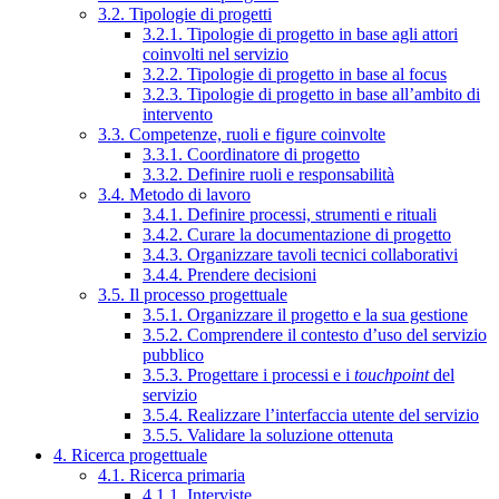
3.2. Tipologie di progetti
3.2.1. Tipologie di progetto in base agli attori
coinvolti nel servizio
3.2.2. Tipologie di progetto in base al focus
3.2.3. Tipologie di progetto in base all’ambito di
intervento
3.3. Competenze, ruoli e figure coinvolte
3.3.1. Coordinatore di progetto
3.3.2. Definire ruoli e responsabilità
3.4. Metodo di lavoro
3.4.1. Definire processi, strumenti e rituali
3.4.2. Curare la documentazione di progetto
3.4.3. Organizzare tavoli tecnici collaborativi
3.4.4. Prendere decisioni
3.5. Il processo progettuale
3.5.1. Organizzare il progetto e la sua gestione
3.5.2. Comprendere il contesto d’uso del servizio
pubblico
3.5.3. Progettare i processi e i
touchpoint
del
servizio
3.5.4. Realizzare l’interfaccia utente del servizio
3.5.5. Validare la soluzione ottenuta
4. Ricerca progettuale
4.1. Ricerca primaria
4.1.1. Interviste