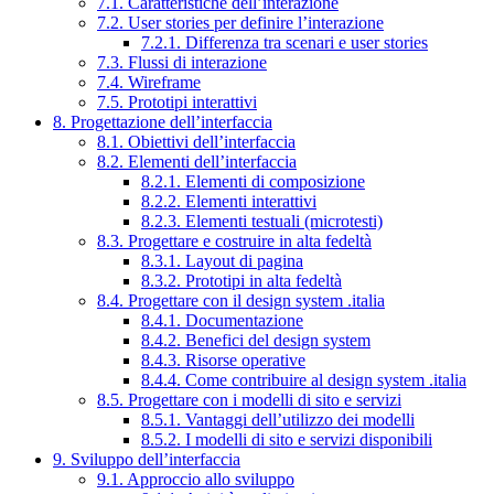
7.1. Caratteristiche dell’interazione
7.2. User stories per definire l’interazione
7.2.1. Differenza tra scenari e user stories
7.3. Flussi di interazione
7.4. Wireframe
7.5. Prototipi interattivi
8. Progettazione dell’interfaccia
8.1. Obiettivi dell’interfaccia
8.2. Elementi dell’interfaccia
8.2.1. Elementi di composizione
8.2.2. Elementi interattivi
8.2.3. Elementi testuali (microtesti)
8.3. Progettare e costruire in alta fedeltà
8.3.1. Layout di pagina
8.3.2. Prototipi in alta fedeltà
8.4. Progettare con il design system .italia
8.4.1. Documentazione
8.4.2. Benefici del design system
8.4.3. Risorse operative
8.4.4. Come contribuire al design system .italia
8.5. Progettare con i modelli di sito e servizi
8.5.1. Vantaggi dell’utilizzo dei modelli
8.5.2. I modelli di sito e servizi disponibili
9. Sviluppo dell’interfaccia
9.1. Approccio allo sviluppo