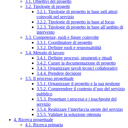
3.1. Obiettivi del progetto
3.2. Tipologie di progetti
3.2.1. Tipologie di progetto in base agli attori
coinvolti nel servizio
3.2.2. Tipologie di progetto in base al focus
3.2.3. Tipologie di progetto in base all’ambito di
intervento
3.3. Competenze, ruoli e figure coinvolte
3.3.1. Coordinatore di progetto
3.3.2. Definire ruoli e responsabilità
3.4. Metodo di lavoro
3.4.1. Definire processi, strumenti e rituali
3.4.2. Curare la documentazione di progetto
3.4.3. Organizzare tavoli tecnici collaborativi
3.4.4. Prendere decisioni
3.5. Il processo progettuale
3.5.1. Organizzare il progetto e la sua gestione
3.5.2. Comprendere il contesto d’uso del servizio
pubblico
3.5.3. Progettare i processi e i
touchpoint
del
servizio
3.5.4. Realizzare l’interfaccia utente del servizio
3.5.5. Validare la soluzione ottenuta
4. Ricerca progettuale
4.1. Ricerca primaria