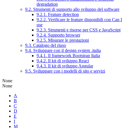
degradation
9.2. Strumenti di supporto allo sviluppo del software
9.2.1. Feature detection
9.2.2. Verificare le feature disponibili con Can I
use
9.2.3. Strumenti e risorse per CSS e JavaScript
9.2.4. Supporto browser
9.2.5. Misurare le prestazioni
9.3. Catalogo del riuso
9.4. Sviluppare con il design system .italia
9.4.1. Il framework Bootstrap Italia
9.4.2. Il kit di sviluppo React
9.4.3. Il kit di sviluppo Angular
9.5. Sviluppare con i modelli di sito e servizi
None
None
A
B
C
D
E
I
M