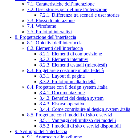
7.1. Caratteristiche dell’interazione
7.2. User stories per definire l’interazione
7.2.1. Differenza tra scenari e user stories
7.3. Flussi di interazione
7.4. Wireframe
7.5. Prototipi interattivi
8. Progettazione dell’interfaccia
8.1. Obiettivi dell’interfaccia
8.2. Elementi dell’interfaccia
8.2.1. Elementi di composizione
8.2.2. Elementi interattivi
8.2.3. Elementi testuali (microtesti)
8.3. Progettare e costruire in alta fedeltà
8.3.1. Layout di pagina
8.3.2. Prototipi in alta fedeltà
8.4. Progettare con il design system .italia
8.4.1. Documentazione
8.4.2. Benefici del design system
8.4.3. Risorse operative
8.4.4. Come contribuire al design system .italia
8.5. Progettare con i modelli di sito e servizi
8.5.1. Vantaggi dell’utilizzo dei modelli
8.5.2. I modelli di sito e servizi disponibili
9. Sviluppo dell’interfaccia
9.1. Approccio allo sviluppo