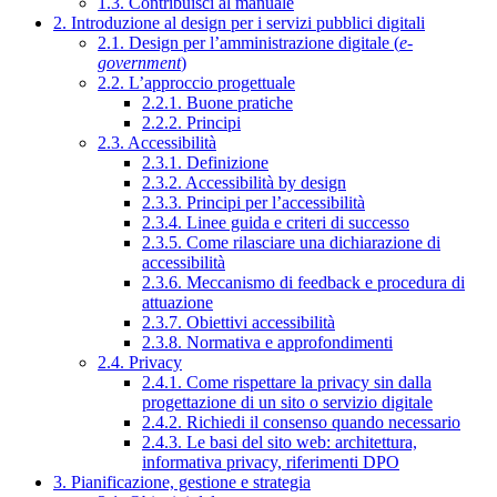
1.3. Contribuisci al manuale
2. Introduzione al design per i servizi pubblici digitali
2.1. Design per l’amministrazione digitale (
e-
government
)
2.2. L’approccio progettuale
2.2.1. Buone pratiche
2.2.2. Principi
2.3. Accessibilità
2.3.1. Definizione
2.3.2. Accessibilità by design
2.3.3. Principi per l’accessibilità
2.3.4. Linee guida e criteri di successo
2.3.5. Come rilasciare una dichiarazione di
accessibilità
2.3.6. Meccanismo di feedback e procedura di
attuazione
2.3.7. Obiettivi accessibilità
2.3.8. Normativa e approfondimenti
2.4. Privacy
2.4.1. Come rispettare la privacy sin dalla
progettazione di un sito o servizio digitale
2.4.2. Richiedi il consenso quando necessario
2.4.3. Le basi del sito web: architettura,
informativa privacy, riferimenti DPO
3. Pianificazione, gestione e strategia