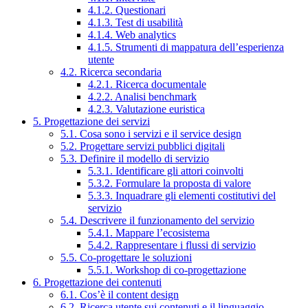
4.1.2. Questionari
4.1.3. Test di usabilità
4.1.4. Web analytics
4.1.5. Strumenti di mappatura dell’esperienza
utente
4.2. Ricerca secondaria
4.2.1. Ricerca documentale
4.2.2. Analisi benchmark
4.2.3. Valutazione euristica
5. Progettazione dei servizi
5.1. Cosa sono i servizi e il service design
5.2. Progettare servizi pubblici digitali
5.3. Definire il modello di servizio
5.3.1. Identificare gli attori coinvolti
5.3.2. Formulare la proposta di valore
5.3.3. Inquadrare gli elementi costitutivi del
servizio
5.4. Descrivere il funzionamento del servizio
5.4.1. Mappare l’ecosistema
5.4.2. Rappresentare i flussi di servizio
5.5. Co-progettare le soluzioni
5.5.1. Workshop di co-progettazione
6. Progettazione dei contenuti
6.1. Cos’è il content design
6.2. Ricerca utente sui contenuti e il linguaggio