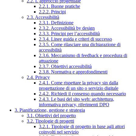
2.2. L’approccio progettuale
2.2.1. Buone pratiche
2.2.2. Principi
2.3. Accessibilità
2.3.1. Definizione
2.3.2. Accessibilità by design
2.3.3. Principi per l’accessibilità
2.3.4. Linee guida e criteri di successo
2.3.5. Come rilasciare una dichiarazione di
accessibilità
2.3.6. Meccanismo di feedback e procedura di
attuazione
2.3.7. Obiettivi accessibilità
2.3.8. Normativa e approfondimenti
2.4. Privacy
2.4.1. Come rispettare la privacy sin dalla
progettazione di un sito o servizio digitale
2.4.2. Richiedi il consenso quando necessario
2.4.3. Le basi del sito web: architettura,
informativa privacy, riferimenti DPO
3. Pianificazione, gestione e strategia
3.1. Obiettivi del progetto
3.2. Tipologie di progetti
3.2.1. Tipologie di progetto in base agli attori
coinvolti nel servizio