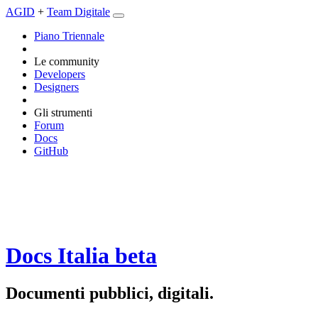
AGID
+
Team Digitale
Piano Triennale
Le community
Developers
Designers
Gli strumenti
Forum
Docs
GitHub
Docs Italia
beta
Documenti pubblici, digitali.