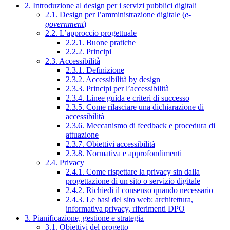
2. Introduzione al design per i servizi pubblici digitali
2.1. Design per l’amministrazione digitale (
e-
government
)
2.2. L’approccio progettuale
2.2.1. Buone pratiche
2.2.2. Principi
2.3. Accessibilità
2.3.1. Definizione
2.3.2. Accessibilità by design
2.3.3. Principi per l’accessibilità
2.3.4. Linee guida e criteri di successo
2.3.5. Come rilasciare una dichiarazione di
accessibilità
2.3.6. Meccanismo di feedback e procedura di
attuazione
2.3.7. Obiettivi accessibilità
2.3.8. Normativa e approfondimenti
2.4. Privacy
2.4.1. Come rispettare la privacy sin dalla
progettazione di un sito o servizio digitale
2.4.2. Richiedi il consenso quando necessario
2.4.3. Le basi del sito web: architettura,
informativa privacy, riferimenti DPO
3. Pianificazione, gestione e strategia
3.1. Obiettivi del progetto