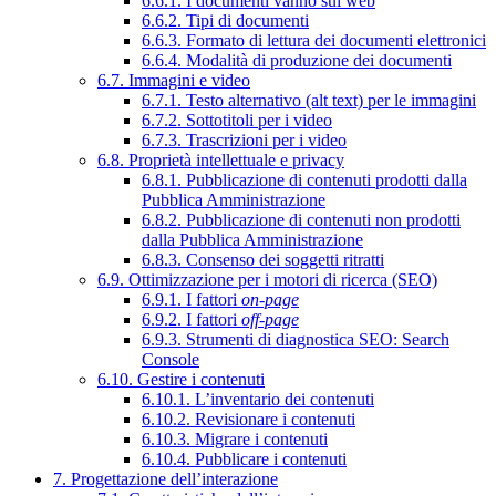
6.6.1. I documenti vanno sul web
6.6.2. Tipi di documenti
6.6.3. Formato di lettura dei documenti elettronici
6.6.4. Modalità di produzione dei documenti
6.7. Immagini e video
6.7.1. Testo alternativo (alt text) per le immagini
6.7.2. Sottotitoli per i video
6.7.3. Trascrizioni per i video
6.8. Proprietà intellettuale e privacy
6.8.1. Pubblicazione di contenuti prodotti dalla
Pubblica Amministrazione
6.8.2. Pubblicazione di contenuti non prodotti
dalla Pubblica Amministrazione
6.8.3. Consenso dei soggetti ritratti
6.9. Ottimizzazione per i motori di ricerca (SEO)
6.9.1. I fattori
on-page
6.9.2. I fattori
off-page
6.9.3. Strumenti di diagnostica SEO: Search
Console
6.10. Gestire i contenuti
6.10.1. L’inventario dei contenuti
6.10.2. Revisionare i contenuti
6.10.3. Migrare i contenuti
6.10.4. Pubblicare i contenuti
7. Progettazione dell’interazione