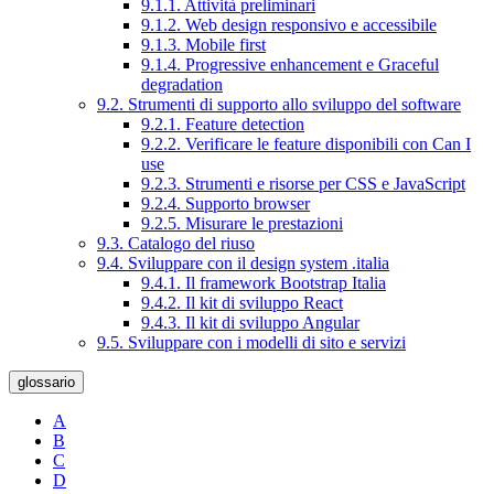
9.1.1. Attività preliminari
9.1.2. Web design responsivo e accessibile
9.1.3. Mobile first
9.1.4. Progressive enhancement e Graceful
degradation
9.2. Strumenti di supporto allo sviluppo del software
9.2.1. Feature detection
9.2.2. Verificare le feature disponibili con Can I
use
9.2.3. Strumenti e risorse per CSS e JavaScript
9.2.4. Supporto browser
9.2.5. Misurare le prestazioni
9.3. Catalogo del riuso
9.4. Sviluppare con il design system .italia
9.4.1. Il framework Bootstrap Italia
9.4.2. Il kit di sviluppo React
9.4.3. Il kit di sviluppo Angular
9.5. Sviluppare con i modelli di sito e servizi
glossario
A
B
C
D