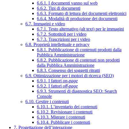
6.6.1. I documenti vanno sul web
6.6.2. Tipi di documenti
6.6.3. Formato di lettura dei documenti elettronici
6.6.4. Modalità di produzione dei documenti
6.7. Immagini e video
6.7.1. Testo alternativo (alt text) per le immagini
6.7.2. Sottotitoli per i video
6.7.3. Trascrizioni per i video
6.8. Proprietà intellettuale e privacy
6.8.1. Pubblicazione di contenuti prodotti dalla
Pubblica Amministrazione
6.8.2. Pubblicazione di contenuti non prodotti
dalla Pubblica Amministrazione
6.8.3. Consenso dei soggetti ritratti
6.9. Ottimizzazione per i motori di ricerca (SEO)
6.9.1. I fattori
on-page
6.9.2. I fattori
off-page
6.9.3. Strumenti di diagnostica SEO: Search
Console
6.10. Gestire i contenuti
6.10.1. L’inventario dei contenuti
6.10.2. Revisionare i contenuti
6.10.3. Migrare i contenuti
6.10.4. Pubblicare i contenuti
7. Progettazione dell’interazione