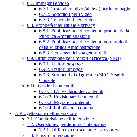
6.7. Immagini e video
6.7.1. Testo alternativo (alt text) per le immagini
6.7.2. Sottotitoli per i video
6.7.3. Trascrizioni per i video
6.8. Proprietà intellettuale e privacy
6.8.1. Pubblicazione di contenuti prodotti dalla
Pubblica Amministrazione
6.8.2. Pubblicazione di contenuti non prodotti
dalla Pubblica Amministrazione
6.8.3. Consenso dei soggetti ritratti
6.9. Ottimizzazione per i motori di ricerca (SEO)
6.9.1. I fattori
on-page
6.9.2. I fattori
off-page
6.9.3. Strumenti di diagnostica SEO: Search
Console
6.10. Gestire i contenuti
6.10.1. L’inventario dei contenuti
6.10.2. Revisionare i contenuti
6.10.3. Migrare i contenuti
6.10.4. Pubblicare i contenuti
7. Progettazione dell’interazione
7.1. Caratteristiche dell’interazione
7.2. User stories per definire l’interazione
7.2.1. Differenza tra scenari e user stories
7.3. Flussi di interazione