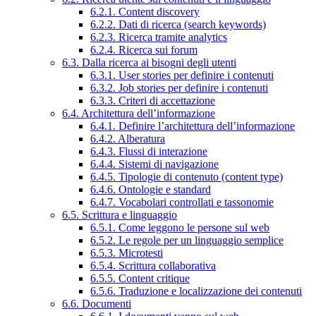
6.2.1. Content discovery
6.2.2. Dati di ricerca (search keywords)
6.2.3. Ricerca tramite analytics
6.2.4. Ricerca sui forum
6.3. Dalla ricerca ai bisogni degli utenti
6.3.1. User stories per definire i contenuti
6.3.2. Job stories per definire i contenuti
6.3.3. Criteri di accettazione
6.4. Architettura dell’informazione
6.4.1. Definire l’architettura dell’informazione
6.4.2. Alberatura
6.4.3. Flussi di interazione
6.4.4. Sistemi di navigazione
6.4.5. Tipologie di contenuto (content type)
6.4.6. Ontologie e standard
6.4.7. Vocabolari controllati e tassonomie
6.5. Scrittura e linguaggio
6.5.1. Come leggono le persone sul web
6.5.2. Le regole per un linguaggio semplice
6.5.3. Microtesti
6.5.4. Scrittura collaborativa
6.5.5. Content critique
6.5.6. Traduzione e localizzazione dei contenuti
6.6. Documenti