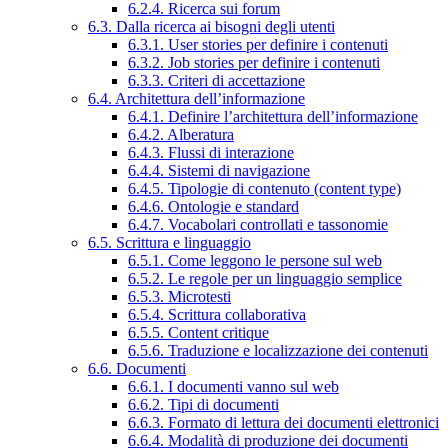
6.2.4. Ricerca sui forum
6.3. Dalla ricerca ai bisogni degli utenti
6.3.1. User stories per definire i contenuti
6.3.2. Job stories per definire i contenuti
6.3.3. Criteri di accettazione
6.4. Architettura dell’informazione
6.4.1. Definire l’architettura dell’informazione
6.4.2. Alberatura
6.4.3. Flussi di interazione
6.4.4. Sistemi di navigazione
6.4.5. Tipologie di contenuto (content type)
6.4.6. Ontologie e standard
6.4.7. Vocabolari controllati e tassonomie
6.5. Scrittura e linguaggio
6.5.1. Come leggono le persone sul web
6.5.2. Le regole per un linguaggio semplice
6.5.3. Microtesti
6.5.4. Scrittura collaborativa
6.5.5. Content critique
6.5.6. Traduzione e localizzazione dei contenuti
6.6. Documenti
6.6.1. I documenti vanno sul web
6.6.2. Tipi di documenti
6.6.3. Formato di lettura dei documenti elettronici
6.6.4. Modalità di produzione dei documenti