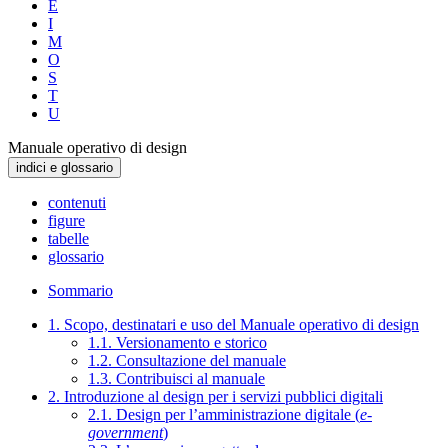
E
I
M
O
S
T
U
Manuale operativo di design
indici e glossario
contenuti
figure
tabelle
glossario
Sommario
1. Scopo, destinatari e uso del Manuale operativo di design
1.1. Versionamento e storico
1.2. Consultazione del manuale
1.3. Contribuisci al manuale
2. Introduzione al design per i servizi pubblici digitali
2.1. Design per l’amministrazione digitale (
e-
government
)