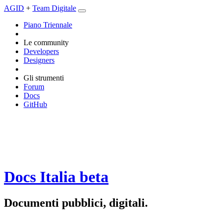
AGID
+
Team Digitale
Piano Triennale
Le community
Developers
Designers
Gli strumenti
Forum
Docs
GitHub
Docs Italia
beta
Documenti pubblici, digitali.