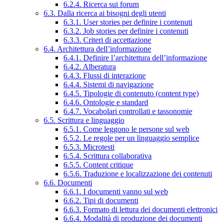
6.2.4. Ricerca sui forum
6.3. Dalla ricerca ai bisogni degli utenti
6.3.1. User stories per definire i contenuti
6.3.2. Job stories per definire i contenuti
6.3.3. Criteri di accettazione
6.4. Architettura dell’informazione
6.4.1. Definire l’architettura dell’informazione
6.4.2. Alberatura
6.4.3. Flussi di interazione
6.4.4. Sistemi di navigazione
6.4.5. Tipologie di contenuto (content type)
6.4.6. Ontologie e standard
6.4.7. Vocabolari controllati e tassonomie
6.5. Scrittura e linguaggio
6.5.1. Come leggono le persone sul web
6.5.2. Le regole per un linguaggio semplice
6.5.3. Microtesti
6.5.4. Scrittura collaborativa
6.5.5. Content critique
6.5.6. Traduzione e localizzazione dei contenuti
6.6. Documenti
6.6.1. I documenti vanno sul web
6.6.2. Tipi di documenti
6.6.3. Formato di lettura dei documenti elettronici
6.6.4. Modalità di produzione dei documenti