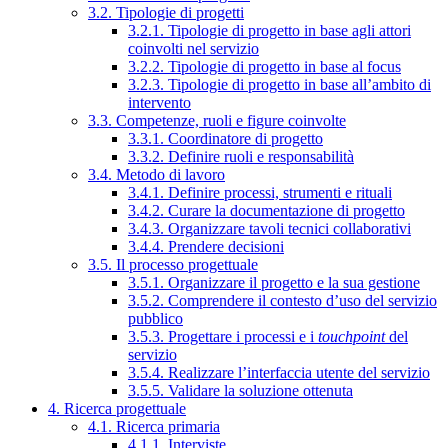
3.2. Tipologie di progetti
3.2.1. Tipologie di progetto in base agli attori
coinvolti nel servizio
3.2.2. Tipologie di progetto in base al focus
3.2.3. Tipologie di progetto in base all’ambito di
intervento
3.3. Competenze, ruoli e figure coinvolte
3.3.1. Coordinatore di progetto
3.3.2. Definire ruoli e responsabilità
3.4. Metodo di lavoro
3.4.1. Definire processi, strumenti e rituali
3.4.2. Curare la documentazione di progetto
3.4.3. Organizzare tavoli tecnici collaborativi
3.4.4. Prendere decisioni
3.5. Il processo progettuale
3.5.1. Organizzare il progetto e la sua gestione
3.5.2. Comprendere il contesto d’uso del servizio
pubblico
3.5.3. Progettare i processi e i
touchpoint
del
servizio
3.5.4. Realizzare l’interfaccia utente del servizio
3.5.5. Validare la soluzione ottenuta
4. Ricerca progettuale
4.1. Ricerca primaria
4.1.1. Interviste