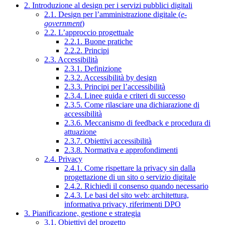
2. Introduzione al design per i servizi pubblici digitali
2.1. Design per l’amministrazione digitale (
e-
government
)
2.2. L’approccio progettuale
2.2.1. Buone pratiche
2.2.2. Principi
2.3. Accessibilità
2.3.1. Definizione
2.3.2. Accessibilità by design
2.3.3. Principi per l’accessibilità
2.3.4. Linee guida e criteri di successo
2.3.5. Come rilasciare una dichiarazione di
accessibilità
2.3.6. Meccanismo di feedback e procedura di
attuazione
2.3.7. Obiettivi accessibilità
2.3.8. Normativa e approfondimenti
2.4. Privacy
2.4.1. Come rispettare la privacy sin dalla
progettazione di un sito o servizio digitale
2.4.2. Richiedi il consenso quando necessario
2.4.3. Le basi del sito web: architettura,
informativa privacy, riferimenti DPO
3. Pianificazione, gestione e strategia
3.1. Obiettivi del progetto