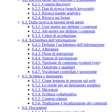
6.2.1. Content discovery
6.2.2. Dati di ricerca (search keywords)
6.2.3. Ricerca tramite analytics
6.2.4. Ricerca sui forum
6.3. Dalla ricerca ai bisogni degli utenti
6.3.1. User stories per definire i contenuti
6.3.2. Job stories per definire i contenuti
6.3.3. Criteri di accettazione
6.4. Architettura dell’informazione
6.4.1. Definire l’architettura dell’informazione
6.4.2. Alberatura
6.4.3. Flussi di interazione
6.4.4. Sistemi di navigazione
6.4.5. Tipologie di contenuto (content type)
6.4.6. Ontologie e standard
6.4.7. Vocabolari controllati e tassonomie
6.5. Scrittura e linguaggio
6.5.1. Come leggono le persone sul web
6.5.2. Le regole per un linguaggio semplice
6.5.3. Microtesti
6.5.4. Scrittura collaborativa
6.5.5. Content critique
6.5.6. Traduzione e localizzazione dei contenuti
6.6. Documenti