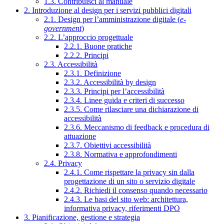
1.3. Contribuisci al manuale
2. Introduzione al design per i servizi pubblici digitali
2.1. Design per l’amministrazione digitale (
e-
government
)
2.2. L’approccio progettuale
2.2.1. Buone pratiche
2.2.2. Principi
2.3. Accessibilità
2.3.1. Definizione
2.3.2. Accessibilità by design
2.3.3. Principi per l’accessibilità
2.3.4. Linee guida e criteri di successo
2.3.5. Come rilasciare una dichiarazione di
accessibilità
2.3.6. Meccanismo di feedback e procedura di
attuazione
2.3.7. Obiettivi accessibilità
2.3.8. Normativa e approfondimenti
2.4. Privacy
2.4.1. Come rispettare la privacy sin dalla
progettazione di un sito o servizio digitale
2.4.2. Richiedi il consenso quando necessario
2.4.3. Le basi del sito web: architettura,
informativa privacy, riferimenti DPO
3. Pianificazione, gestione e strategia