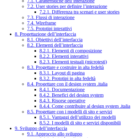
7.1. Caratteristiche dell’interazione
7.2. User stories per definire l’interazione
7.2.1. Differenza tra scenari e user stories
7.3. Flussi di interazione
7.4. Wireframe
7.5. Prototipi interattivi
8. Progettazione dell’interfaccia
8.1. Obiettivi dell’interfaccia
8.2. Elementi dell’interfaccia
8.2.1. Elementi di composizione
8.2.2. Elementi interattivi
8.2.3. Elementi testuali (microtesti)
8.3. Progettare e costruire in alta fedeltà
8.3.1. Layout di pagina
8.3.2. Prototipi in alta fedeltà
8.4. Progettare con il design system .italia
8.4.1. Documentazione
8.4.2. Benefici del design system
8.4.3. Risorse operative
8.4.4. Come contribuire al design system .italia
8.5. Progettare con i modelli di sito e servizi
8.5.1. Vantaggi dell’utilizzo dei modelli
8.5.2. I modelli di sito e servizi disponibili
9. Sviluppo dell’interfaccia
9.1. Approccio allo sviluppo