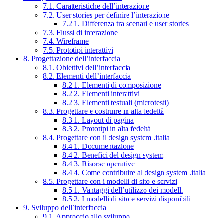
7.1. Caratteristiche dell’interazione
7.2. User stories per definire l’interazione
7.2.1. Differenza tra scenari e user stories
7.3. Flussi di interazione
7.4. Wireframe
7.5. Prototipi interattivi
8. Progettazione dell’interfaccia
8.1. Obiettivi dell’interfaccia
8.2. Elementi dell’interfaccia
8.2.1. Elementi di composizione
8.2.2. Elementi interattivi
8.2.3. Elementi testuali (microtesti)
8.3. Progettare e costruire in alta fedeltà
8.3.1. Layout di pagina
8.3.2. Prototipi in alta fedeltà
8.4. Progettare con il design system .italia
8.4.1. Documentazione
8.4.2. Benefici del design system
8.4.3. Risorse operative
8.4.4. Come contribuire al design system .italia
8.5. Progettare con i modelli di sito e servizi
8.5.1. Vantaggi dell’utilizzo dei modelli
8.5.2. I modelli di sito e servizi disponibili
9. Sviluppo dell’interfaccia
9.1. Approccio allo sviluppo