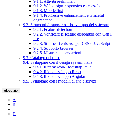
9.1.1. Attività preliminari
9.1.2. Web design responsivo e accessibile
9.1.3. Mobile first
9.1.4. Progressive enhancement e Graceful
degradation
9.2. Strumenti di supporto allo sviluppo del software
9.2.1. Feature detection
9.2.2. Verificare le feature disponibili con Can I
use
9.2.3. Strumenti e risorse per CSS e JavaScript
9.2.4. Supporto browser
9.2.5. Misurare le prestazioni
9.3. Catalogo del riuso
9.4. Sviluppare con il design system .italia
9.4.1. Il framework Bootstrap Italia
9.4.2. Il kit di sviluppo React
9.4.3. Il kit di sviluppo Angular
9.5. Sviluppare con i modelli di sito e servizi
glossario
A
B
C
D