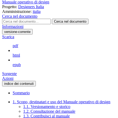
Manuale operativo di design
Progetto:
Designers Italia
Amministrazione:
italia
Cerca nel documento
Cerca nel documento
Informazioni
versione-corrente
Scarica
pdf
html
epub
Sorgente
Azioni
indice dei contenuti
Sommario
1. Scopo, destinatari e uso del Manuale operativo di design
1.1. Versionamento e storico
1.2. Consultazione del manuale
1.3. Contribuisci al manuale