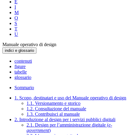
E
I
M
O
S
T
U
Manuale operativo di design
indici e glossario
contenuti
figure
tabelle
glossario
Sommario
1. Scopo, destinatari e uso del Manuale operativo di design
1.1. Versionamento e storico
1.2. Consultazione del manuale
1.3. Contribuisci al manuale
2. Introduzione al design per i servizi pubblici digitali
2.1. Design per l’amministrazione digitale (
e-
government
)