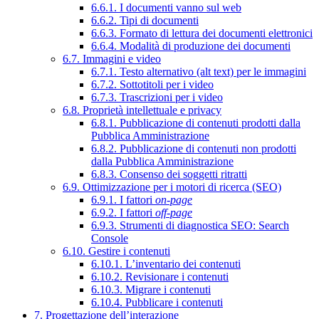
6.6.1. I documenti vanno sul web
6.6.2. Tipi di documenti
6.6.3. Formato di lettura dei documenti elettronici
6.6.4. Modalità di produzione dei documenti
6.7. Immagini e video
6.7.1. Testo alternativo (alt text) per le immagini
6.7.2. Sottotitoli per i video
6.7.3. Trascrizioni per i video
6.8. Proprietà intellettuale e privacy
6.8.1. Pubblicazione di contenuti prodotti dalla
Pubblica Amministrazione
6.8.2. Pubblicazione di contenuti non prodotti
dalla Pubblica Amministrazione
6.8.3. Consenso dei soggetti ritratti
6.9. Ottimizzazione per i motori di ricerca (SEO)
6.9.1. I fattori
on-page
6.9.2. I fattori
off-page
6.9.3. Strumenti di diagnostica SEO: Search
Console
6.10. Gestire i contenuti
6.10.1. L’inventario dei contenuti
6.10.2. Revisionare i contenuti
6.10.3. Migrare i contenuti
6.10.4. Pubblicare i contenuti
7. Progettazione dell’interazione