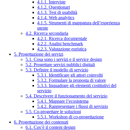
4.1.1. Interviste
4.1.2. Questionari
4.1.3. Test di usabilità
4.1.4. Web analytics
4.1.5. Strumenti di mappatura dell’esperienza
utente
4.2. Ricerca secondaria
4.2.1. Ricerca documentale
4.2.2. Analisi benchmark
4.2.3. Valutazione euristica
5. Progettazione dei servizi
5.1. Cosa sono i servizi e il service design
5.2. Progettare servizi pubblici digitali
5.3. Definire il modello di servizio
5.3.1. Identificare gli attori coinvolti
5.3.2. Formulare la proposta di valore
5.3.3. Inquadrare gli elementi costitutivi del
servizio
5.4. Descrivere il funzionamento del servizio
5.4.1. Mappare l’ecosistema
5.4.2. Rappresentare i flussi di servizio
5.5. Co-progettare le soluzioni
5.5.1. Workshop di co-progettazione
6. Progettazione dei contenuti
6.1. Cos’è il content design