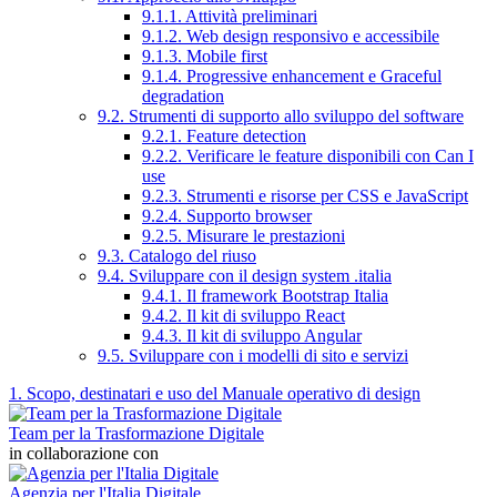
9.1.1. Attività preliminari
9.1.2. Web design responsivo e accessibile
9.1.3. Mobile first
9.1.4. Progressive enhancement e Graceful
degradation
9.2. Strumenti di supporto allo sviluppo del software
9.2.1. Feature detection
9.2.2. Verificare le feature disponibili con Can I
use
9.2.3. Strumenti e risorse per CSS e JavaScript
9.2.4. Supporto browser
9.2.5. Misurare le prestazioni
9.3. Catalogo del riuso
9.4. Sviluppare con il design system .italia
9.4.1. Il framework Bootstrap Italia
9.4.2. Il kit di sviluppo React
9.4.3. Il kit di sviluppo Angular
9.5. Sviluppare con i modelli di sito e servizi
1. Scopo, destinatari e uso del Manuale operativo di design
Team per la Trasformazione Digitale
in collaborazione con
Agenzia per l'Italia Digitale