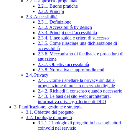
2.2. L’approccio progettuale
2.2.1. Buone pratiche
2.2.2. Principi
2.3. Accessibilità
2.3.1. Definizione
2.3.2. Accessibilità by design
2.3.3. Principi per l’accessibilità
2.3.4. Linee guida e criteri di successo
2.3.5. Come rilasciare una dichiarazione di
accessibilità
2.3.6. Meccanismo di feedback e procedura di
attuazione
2.3.7. Obiettivi accessibilità
2.3.8. Normativa e approfondimenti
2.4. Privacy
2.4.1. Come rispettare la privacy sin dalla
progettazione di un sito o servizio digitale
2.4.2. Richiedi il consenso quando necessario
2.4.3. Le basi del sito web: architettura,
informativa privacy, riferimenti DPO
3. Pianificazione, gestione e strategia
3.1. Obiettivi del progetto
3.2. Tipologie di progetti
3.2.1. Tipologie di progetto in base agli attori
coinvolti nel servizio