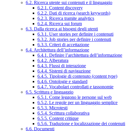
6.2. Ricerca utente sui contenuti e il linguaggio
6.2.1. Content discovery
6.2.2. Dati di ricerca (search keywords)
6.2.3. Ricerca tramite analytics
6.2.4. Ricerca sui forum
6.3. Dalla ricerca ai bisogni degli utenti
6.3.1. User stories per definire i contenuti
6.3.2. Job stories per definire i contenuti
6.3.3. Criteri di accettazione
6.4. Architettura dell’informazione
6.4.1. Definire l’architettura dell’informazione
6.4.2. Alberatura
6.4.3. Flussi di interazione
6.4.4. Sistemi di navigazione
6.4.5. Tipologie di contenuto (content type)
6.4.6. Ontologie e standard
6.4.7. Vocabolari controllati e tassonomie
6.5. Scrittura e linguaggio
6.5.1. Come leggono le persone sul web
6.5.2. Le regole per un linguaggio semplice
6.5.3. Microtesti
6.5.4. Scrittura collaborativa
6.5.5. Content critique
6.5.6. Traduzione e localizzazione dei contenuti
6.6. Documenti