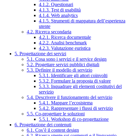
4.1.2. Questionari
4.1.3. Test di usabilità
4.1.4. Web analytics
4.1.5. Strumenti di mappatura dell’esperienza
utente
4.2. Ricerca secondaria
4.2.1. Ricerca documentale
4.2.2. Analisi benchmark
4.2.3. Valutazione euristica
5. Progettazione dei servizi
5.1. Cosa sono i servizi e il service design
5.2. Progettare servizi pubblici digitali
5.3. Definire il modello di servizio
5.3.1. Identificare gli attori coinvolti
5.3.2. Formulare la proposta di valore
5.3.3. Inquadrare gli elementi costitutivi del
servizio
5.4. Descrivere il funzionamento del servizio
5.4.1. Mappare l’ecosistema
5.4.2. Rappresentare i flussi di servizio
5.5. Co-progettare le soluzioni
5.5.1. Workshop di co-progettazione
6. Progettazione dei contenuti
6.1. Cos’è il content design
6.2. Ricerca utente sui contenuti e il linguaggio