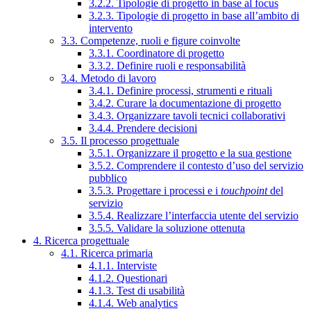
3.2.2. Tipologie di progetto in base al focus
3.2.3. Tipologie di progetto in base all’ambito di
intervento
3.3. Competenze, ruoli e figure coinvolte
3.3.1. Coordinatore di progetto
3.3.2. Definire ruoli e responsabilità
3.4. Metodo di lavoro
3.4.1. Definire processi, strumenti e rituali
3.4.2. Curare la documentazione di progetto
3.4.3. Organizzare tavoli tecnici collaborativi
3.4.4. Prendere decisioni
3.5. Il processo progettuale
3.5.1. Organizzare il progetto e la sua gestione
3.5.2. Comprendere il contesto d’uso del servizio
pubblico
3.5.3. Progettare i processi e i
touchpoint
del
servizio
3.5.4. Realizzare l’interfaccia utente del servizio
3.5.5. Validare la soluzione ottenuta
4. Ricerca progettuale
4.1. Ricerca primaria
4.1.1. Interviste
4.1.2. Questionari
4.1.3. Test di usabilità
4.1.4. Web analytics