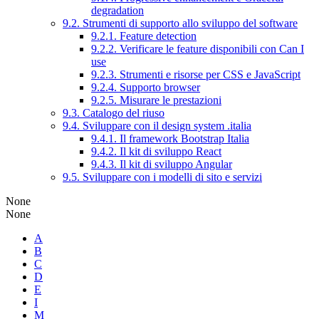
degradation
9.2. Strumenti di supporto allo sviluppo del software
9.2.1. Feature detection
9.2.2. Verificare le feature disponibili con Can I
use
9.2.3. Strumenti e risorse per CSS e JavaScript
9.2.4. Supporto browser
9.2.5. Misurare le prestazioni
9.3. Catalogo del riuso
9.4. Sviluppare con il design system .italia
9.4.1. Il framework Bootstrap Italia
9.4.2. Il kit di sviluppo React
9.4.3. Il kit di sviluppo Angular
9.5. Sviluppare con i modelli di sito e servizi
None
None
A
B
C
D
E
I
M