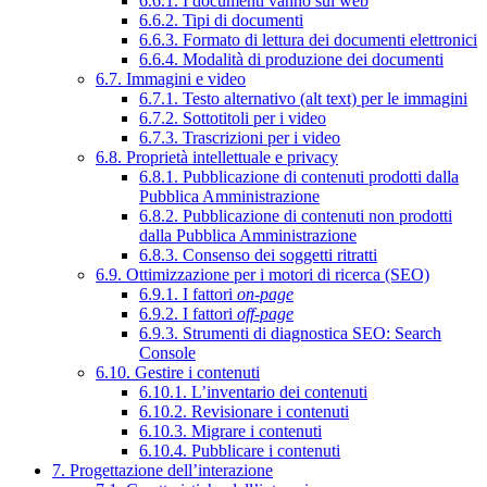
6.6.1. I documenti vanno sul web
6.6.2. Tipi di documenti
6.6.3. Formato di lettura dei documenti elettronici
6.6.4. Modalità di produzione dei documenti
6.7. Immagini e video
6.7.1. Testo alternativo (alt text) per le immagini
6.7.2. Sottotitoli per i video
6.7.3. Trascrizioni per i video
6.8. Proprietà intellettuale e privacy
6.8.1. Pubblicazione di contenuti prodotti dalla
Pubblica Amministrazione
6.8.2. Pubblicazione di contenuti non prodotti
dalla Pubblica Amministrazione
6.8.3. Consenso dei soggetti ritratti
6.9. Ottimizzazione per i motori di ricerca (SEO)
6.9.1. I fattori
on-page
6.9.2. I fattori
off-page
6.9.3. Strumenti di diagnostica SEO: Search
Console
6.10. Gestire i contenuti
6.10.1. L’inventario dei contenuti
6.10.2. Revisionare i contenuti
6.10.3. Migrare i contenuti
6.10.4. Pubblicare i contenuti
7. Progettazione dell’interazione