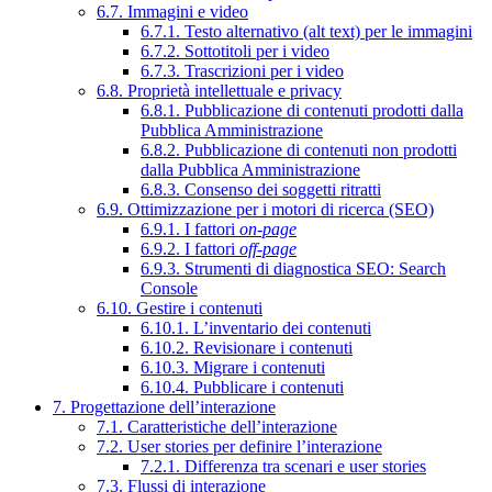
6.7. Immagini e video
6.7.1. Testo alternativo (alt text) per le immagini
6.7.2. Sottotitoli per i video
6.7.3. Trascrizioni per i video
6.8. Proprietà intellettuale e privacy
6.8.1. Pubblicazione di contenuti prodotti dalla
Pubblica Amministrazione
6.8.2. Pubblicazione di contenuti non prodotti
dalla Pubblica Amministrazione
6.8.3. Consenso dei soggetti ritratti
6.9. Ottimizzazione per i motori di ricerca (SEO)
6.9.1. I fattori
on-page
6.9.2. I fattori
off-page
6.9.3. Strumenti di diagnostica SEO: Search
Console
6.10. Gestire i contenuti
6.10.1. L’inventario dei contenuti
6.10.2. Revisionare i contenuti
6.10.3. Migrare i contenuti
6.10.4. Pubblicare i contenuti
7. Progettazione dell’interazione
7.1. Caratteristiche dell’interazione
7.2. User stories per definire l’interazione
7.2.1. Differenza tra scenari e user stories
7.3. Flussi di interazione