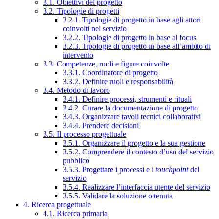
3.1. Obiettivi del progetto
3.2. Tipologie di progetti
3.2.1. Tipologie di progetto in base agli attori
coinvolti nel servizio
3.2.2. Tipologie di progetto in base al focus
3.2.3. Tipologie di progetto in base all’ambito di
intervento
3.3. Competenze, ruoli e figure coinvolte
3.3.1. Coordinatore di progetto
3.3.2. Definire ruoli e responsabilità
3.4. Metodo di lavoro
3.4.1. Definire processi, strumenti e rituali
3.4.2. Curare la documentazione di progetto
3.4.3. Organizzare tavoli tecnici collaborativi
3.4.4. Prendere decisioni
3.5. Il processo progettuale
3.5.1. Organizzare il progetto e la sua gestione
3.5.2. Comprendere il contesto d’uso del servizio
pubblico
3.5.3. Progettare i processi e i
touchpoint
del
servizio
3.5.4. Realizzare l’interfaccia utente del servizio
3.5.5. Validare la soluzione ottenuta
4. Ricerca progettuale
4.1. Ricerca primaria