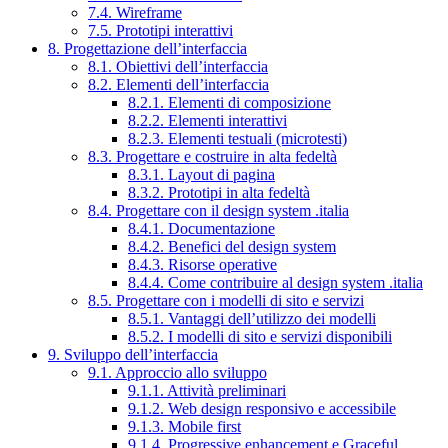
7.4. Wireframe
7.5. Prototipi interattivi
8. Progettazione dell’interfaccia
8.1. Obiettivi dell’interfaccia
8.2. Elementi dell’interfaccia
8.2.1. Elementi di composizione
8.2.2. Elementi interattivi
8.2.3. Elementi testuali (microtesti)
8.3. Progettare e costruire in alta fedeltà
8.3.1. Layout di pagina
8.3.2. Prototipi in alta fedeltà
8.4. Progettare con il design system .italia
8.4.1. Documentazione
8.4.2. Benefici del design system
8.4.3. Risorse operative
8.4.4. Come contribuire al design system .italia
8.5. Progettare con i modelli di sito e servizi
8.5.1. Vantaggi dell’utilizzo dei modelli
8.5.2. I modelli di sito e servizi disponibili
9. Sviluppo dell’interfaccia
9.1. Approccio allo sviluppo
9.1.1. Attività preliminari
9.1.2. Web design responsivo e accessibile
9.1.3. Mobile first
9.1.4. Progressive enhancement e Graceful