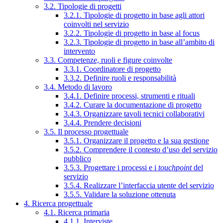
3.2. Tipologie di progetti
3.2.1. Tipologie di progetto in base agli attori
coinvolti nel servizio
3.2.2. Tipologie di progetto in base al focus
3.2.3. Tipologie di progetto in base all’ambito di
intervento
3.3. Competenze, ruoli e figure coinvolte
3.3.1. Coordinatore di progetto
3.3.2. Definire ruoli e responsabilità
3.4. Metodo di lavoro
3.4.1. Definire processi, strumenti e rituali
3.4.2. Curare la documentazione di progetto
3.4.3. Organizzare tavoli tecnici collaborativi
3.4.4. Prendere decisioni
3.5. Il processo progettuale
3.5.1. Organizzare il progetto e la sua gestione
3.5.2. Comprendere il contesto d’uso del servizio
pubblico
3.5.3. Progettare i processi e i
touchpoint
del
servizio
3.5.4. Realizzare l’interfaccia utente del servizio
3.5.5. Validare la soluzione ottenuta
4. Ricerca progettuale
4.1. Ricerca primaria
4.1.1. Interviste