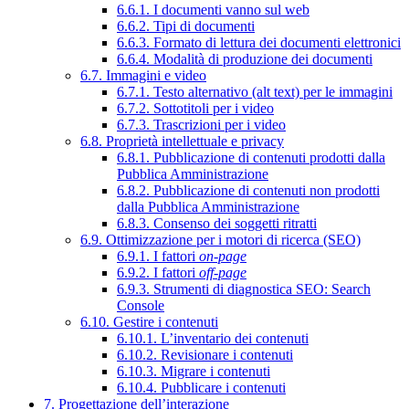
6.6.1. I documenti vanno sul web
6.6.2. Tipi di documenti
6.6.3. Formato di lettura dei documenti elettronici
6.6.4. Modalità di produzione dei documenti
6.7. Immagini e video
6.7.1. Testo alternativo (alt text) per le immagini
6.7.2. Sottotitoli per i video
6.7.3. Trascrizioni per i video
6.8. Proprietà intellettuale e privacy
6.8.1. Pubblicazione di contenuti prodotti dalla
Pubblica Amministrazione
6.8.2. Pubblicazione di contenuti non prodotti
dalla Pubblica Amministrazione
6.8.3. Consenso dei soggetti ritratti
6.9. Ottimizzazione per i motori di ricerca (SEO)
6.9.1. I fattori
on-page
6.9.2. I fattori
off-page
6.9.3. Strumenti di diagnostica SEO: Search
Console
6.10. Gestire i contenuti
6.10.1. L’inventario dei contenuti
6.10.2. Revisionare i contenuti
6.10.3. Migrare i contenuti
6.10.4. Pubblicare i contenuti
7. Progettazione dell’interazione