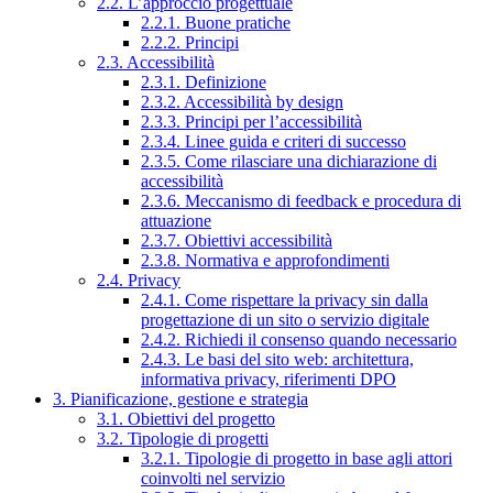
2.2. L’approccio progettuale
2.2.1. Buone pratiche
2.2.2. Principi
2.3. Accessibilità
2.3.1. Definizione
2.3.2. Accessibilità by design
2.3.3. Principi per l’accessibilità
2.3.4. Linee guida e criteri di successo
2.3.5. Come rilasciare una dichiarazione di
accessibilità
2.3.6. Meccanismo di feedback e procedura di
attuazione
2.3.7. Obiettivi accessibilità
2.3.8. Normativa e approfondimenti
2.4. Privacy
2.4.1. Come rispettare la privacy sin dalla
progettazione di un sito o servizio digitale
2.4.2. Richiedi il consenso quando necessario
2.4.3. Le basi del sito web: architettura,
informativa privacy, riferimenti DPO
3. Pianificazione, gestione e strategia
3.1. Obiettivi del progetto
3.2. Tipologie di progetti
3.2.1. Tipologie di progetto in base agli attori
coinvolti nel servizio