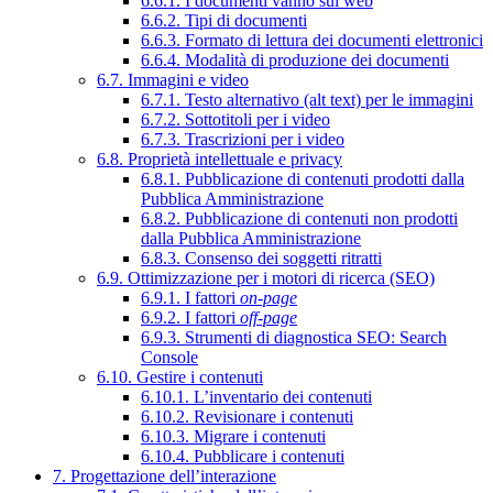
6.6.1. I documenti vanno sul web
6.6.2. Tipi di documenti
6.6.3. Formato di lettura dei documenti elettronici
6.6.4. Modalità di produzione dei documenti
6.7. Immagini e video
6.7.1. Testo alternativo (alt text) per le immagini
6.7.2. Sottotitoli per i video
6.7.3. Trascrizioni per i video
6.8. Proprietà intellettuale e privacy
6.8.1. Pubblicazione di contenuti prodotti dalla
Pubblica Amministrazione
6.8.2. Pubblicazione di contenuti non prodotti
dalla Pubblica Amministrazione
6.8.3. Consenso dei soggetti ritratti
6.9. Ottimizzazione per i motori di ricerca (SEO)
6.9.1. I fattori
on-page
6.9.2. I fattori
off-page
6.9.3. Strumenti di diagnostica SEO: Search
Console
6.10. Gestire i contenuti
6.10.1. L’inventario dei contenuti
6.10.2. Revisionare i contenuti
6.10.3. Migrare i contenuti
6.10.4. Pubblicare i contenuti
7. Progettazione dell’interazione