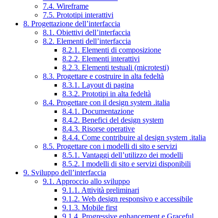
7.4. Wireframe
7.5. Prototipi interattivi
8. Progettazione dell’interfaccia
8.1. Obiettivi dell’interfaccia
8.2. Elementi dell’interfaccia
8.2.1. Elementi di composizione
8.2.2. Elementi interattivi
8.2.3. Elementi testuali (microtesti)
8.3. Progettare e costruire in alta fedeltà
8.3.1. Layout di pagina
8.3.2. Prototipi in alta fedeltà
8.4. Progettare con il design system .italia
8.4.1. Documentazione
8.4.2. Benefici del design system
8.4.3. Risorse operative
8.4.4. Come contribuire al design system .italia
8.5. Progettare con i modelli di sito e servizi
8.5.1. Vantaggi dell’utilizzo dei modelli
8.5.2. I modelli di sito e servizi disponibili
9. Sviluppo dell’interfaccia
9.1. Approccio allo sviluppo
9.1.1. Attività preliminari
9.1.2. Web design responsivo e accessibile
9.1.3. Mobile first
9.1.4. Progressive enhancement e Graceful