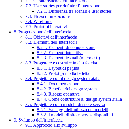
7.1. Caratteristiche dell’interazione
7.2. User stories per definire l’interazione
7.2.1. Differenza tra scenari e user stories
7.3. Flussi di interazione
7.4. Wireframe
7.5. Prototipi interattivi
8. Progettazione dell’interfaccia
8.1. Obiettivi dell’interfaccia
8.2. Elementi dell’interfaccia
8.2.1. Elementi di composizione
8.2.2. Elementi interattivi
8.2.3. Elementi testuali (microtesti)
8.3. Progettare e costruire in alta fedeltà
8.3.1. Layout di pagina
8.3.2. Prototipi in alta fedeltà
8.4. Progettare con il design system .italia
8.4.1. Documentazione
8.4.2. Benefici del design system
8.4.3. Risorse operative
8.4.4. Come contribuire al design system .italia
8.5. Progettare con i modelli di sito e servizi
8.5.1. Vantaggi dell’utilizzo dei modelli
8.5.2. I modelli di sito e servizi disponibili
9. Sviluppo dell’interfaccia
9.1. Approccio allo sviluppo