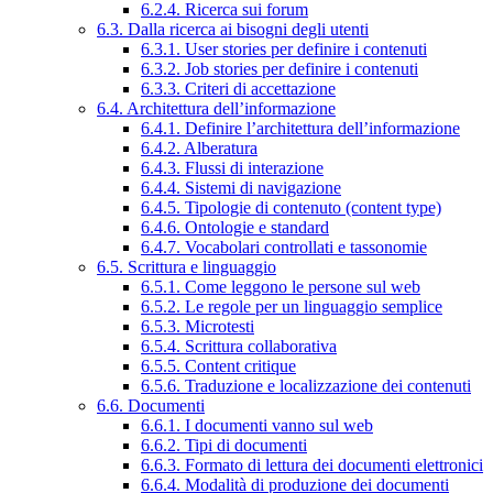
6.2.4. Ricerca sui forum
6.3. Dalla ricerca ai bisogni degli utenti
6.3.1. User stories per definire i contenuti
6.3.2. Job stories per definire i contenuti
6.3.3. Criteri di accettazione
6.4. Architettura dell’informazione
6.4.1. Definire l’architettura dell’informazione
6.4.2. Alberatura
6.4.3. Flussi di interazione
6.4.4. Sistemi di navigazione
6.4.5. Tipologie di contenuto (content type)
6.4.6. Ontologie e standard
6.4.7. Vocabolari controllati e tassonomie
6.5. Scrittura e linguaggio
6.5.1. Come leggono le persone sul web
6.5.2. Le regole per un linguaggio semplice
6.5.3. Microtesti
6.5.4. Scrittura collaborativa
6.5.5. Content critique
6.5.6. Traduzione e localizzazione dei contenuti
6.6. Documenti
6.6.1. I documenti vanno sul web
6.6.2. Tipi di documenti
6.6.3. Formato di lettura dei documenti elettronici
6.6.4. Modalità di produzione dei documenti