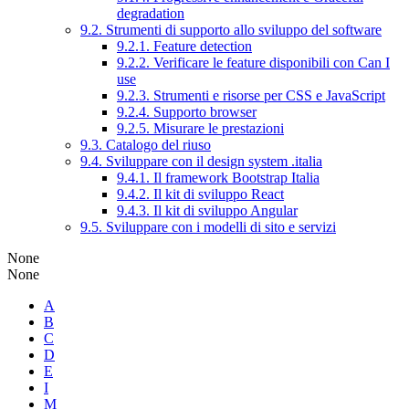
degradation
9.2. Strumenti di supporto allo sviluppo del software
9.2.1. Feature detection
9.2.2. Verificare le feature disponibili con Can I
use
9.2.3. Strumenti e risorse per CSS e JavaScript
9.2.4. Supporto browser
9.2.5. Misurare le prestazioni
9.3. Catalogo del riuso
9.4. Sviluppare con il design system .italia
9.4.1. Il framework Bootstrap Italia
9.4.2. Il kit di sviluppo React
9.4.3. Il kit di sviluppo Angular
9.5. Sviluppare con i modelli di sito e servizi
None
None
A
B
C
D
E
I
M