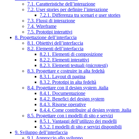
7.1. Caratteristiche dell’interazione
7.2. User stories per definire l’interazione
7.2.1. Differenza tra scenari e user stories
7.3. Flussi di interazione
7.4. Wireframe
7.5. Prototipi interattivi
8. Progettazione dell’interfaccia
8.1. Obiettivi dell’interfaccia
8.2. Elementi dell’interfaccia
8.2.1. Elementi di composizione
8.2.2. Elementi interattivi
8.2.3. Elementi testuali (microtesti)
8.3. Progettare e costruire in alta fedeltà
8.3.1. Layout di pagina
8.3.2. Prototipi in alta fedeltà
8.4. Progettare con il design system .italia
8.4.1. Documentazione
8.4.2. Benefici del design system
8.4.3. Risorse operative
8.4.4. Come contribuire al design system .italia
8.5. Progettare con i modelli di sito e servizi
8.5.1. Vantaggi dell’utilizzo dei modelli
8.5.2. I modelli di sito e servizi disponibili
9. Sviluppo dell’interfaccia
9.1. Approccio allo sviluppo