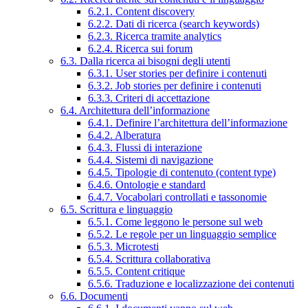
6.2.1. Content discovery
6.2.2. Dati di ricerca (search keywords)
6.2.3. Ricerca tramite analytics
6.2.4. Ricerca sui forum
6.3. Dalla ricerca ai bisogni degli utenti
6.3.1. User stories per definire i contenuti
6.3.2. Job stories per definire i contenuti
6.3.3. Criteri di accettazione
6.4. Architettura dell’informazione
6.4.1. Definire l’architettura dell’informazione
6.4.2. Alberatura
6.4.3. Flussi di interazione
6.4.4. Sistemi di navigazione
6.4.5. Tipologie di contenuto (content type)
6.4.6. Ontologie e standard
6.4.7. Vocabolari controllati e tassonomie
6.5. Scrittura e linguaggio
6.5.1. Come leggono le persone sul web
6.5.2. Le regole per un linguaggio semplice
6.5.3. Microtesti
6.5.4. Scrittura collaborativa
6.5.5. Content critique
6.5.6. Traduzione e localizzazione dei contenuti
6.6. Documenti