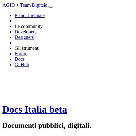
AGID
+
Team Digitale
Piano Triennale
Le community
Developers
Designers
Gli strumenti
Forum
Docs
GitHub
Docs Italia
beta
Documenti pubblici, digitali.