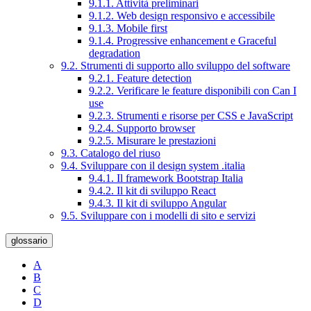
9.1.1. Attività preliminari
9.1.2. Web design responsivo e accessibile
9.1.3. Mobile first
9.1.4. Progressive enhancement e Graceful
degradation
9.2. Strumenti di supporto allo sviluppo del software
9.2.1. Feature detection
9.2.2. Verificare le feature disponibili con Can I
use
9.2.3. Strumenti e risorse per CSS e JavaScript
9.2.4. Supporto browser
9.2.5. Misurare le prestazioni
9.3. Catalogo del riuso
9.4. Sviluppare con il design system .italia
9.4.1. Il framework Bootstrap Italia
9.4.2. Il kit di sviluppo React
9.4.3. Il kit di sviluppo Angular
9.5. Sviluppare con i modelli di sito e servizi
glossario
A
B
C
D