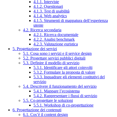
4.1.1. Interviste
4.1.2. Questionari
4.1.3. Test di usabilità
4.1.4. Web analytics
4.1.5. Strumenti di mappatura dell’esperienza
utente
4.2. Ricerca secondaria
4.2.1. Ricerca documentale
4.2.2. Analisi benchmark
4.2.3. Valutazione euristica
5. Progettazione dei servizi
5.1. Cosa sono i servizi e il service design
5.2. Progettare servizi pubblici digitali
5.3. Definire il modello di servizio
5.3.1. Identificare gli attori coinvolti
5.3.2. Formulare la proposta di valore
5.3.3. Inquadrare gli elementi costitutivi del
servizio
5.4. Descrivere il funzionamento del servizio
5.4.1. Mappare l’ecosistema
5.4.2. Rappresentare i flussi di servizio
5.5. Co-progettare le soluzioni
5.5.1. Workshop di co-progettazione
6. Progettazione dei contenuti
6.1. Cos’è il content design