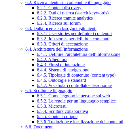
6.2. Ricerca utente sui contenuti e il linguaggio
6.2.1. Content discovery
6.2.2. Dati di ricerca (search keywords)
6.2.3. Ricerca tramite analytics
6.2.4. Ricerca sui forum
6.3. Dalla ricerca ai bisogni degli utenti
6.3.1. User stories per definire i contenuti
6.3.2. Job stories per definire i contenuti
6.3.3. Criteri di accettazione
6.4. Architettura dell’informazione
6.4.1. Definire l’architettura dell’informazione
6.4.2. Alberatura
6.4.3. Flussi di interazione
6.4.4. Sistemi di navigazione
6.4.5. Tipologie di contenuto (content type)
6.4.6. Ontologie e standard
6.4.7. Vocabolari controllati e tassonomie
6.5. Scrittura e linguaggio
6.5.1. Come leggono le persone sul web
6.5.2. Le regole per un linguaggio semplice
6.5.3. Microtesti
6.5.4. Scrittura collaborativa
6.5.5. Content critique
6.5.6. Traduzione e localizzazione dei contenuti
6.6. Documenti