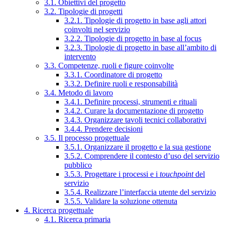
3.1. Obiettivi del progetto
3.2. Tipologie di progetti
3.2.1. Tipologie di progetto in base agli attori
coinvolti nel servizio
3.2.2. Tipologie di progetto in base al focus
3.2.3. Tipologie di progetto in base all’ambito di
intervento
3.3. Competenze, ruoli e figure coinvolte
3.3.1. Coordinatore di progetto
3.3.2. Definire ruoli e responsabilità
3.4. Metodo di lavoro
3.4.1. Definire processi, strumenti e rituali
3.4.2. Curare la documentazione di progetto
3.4.3. Organizzare tavoli tecnici collaborativi
3.4.4. Prendere decisioni
3.5. Il processo progettuale
3.5.1. Organizzare il progetto e la sua gestione
3.5.2. Comprendere il contesto d’uso del servizio
pubblico
3.5.3. Progettare i processi e i
touchpoint
del
servizio
3.5.4. Realizzare l’interfaccia utente del servizio
3.5.5. Validare la soluzione ottenuta
4. Ricerca progettuale
4.1. Ricerca primaria