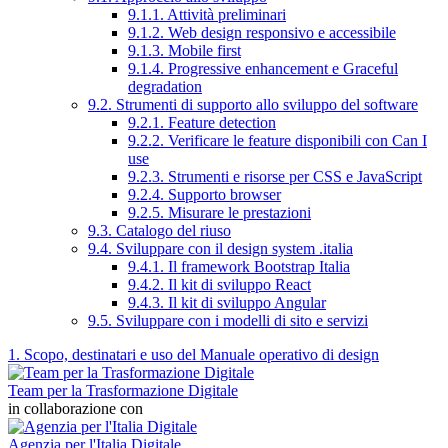
9.1.1. Attività preliminari
9.1.2. Web design responsivo e accessibile
9.1.3. Mobile first
9.1.4. Progressive enhancement e Graceful
degradation
9.2. Strumenti di supporto allo sviluppo del software
9.2.1. Feature detection
9.2.2. Verificare le feature disponibili con Can I
use
9.2.3. Strumenti e risorse per CSS e JavaScript
9.2.4. Supporto browser
9.2.5. Misurare le prestazioni
9.3. Catalogo del riuso
9.4. Sviluppare con il design system .italia
9.4.1. Il framework Bootstrap Italia
9.4.2. Il kit di sviluppo React
9.4.3. Il kit di sviluppo Angular
9.5. Sviluppare con i modelli di sito e servizi
1. Scopo, destinatari e uso del Manuale operativo di design
Team per la Trasformazione Digitale
in collaborazione con
Agenzia per l'Italia Digitale