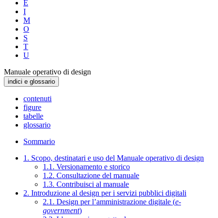
E
I
M
O
S
T
U
Manuale operativo di design
indici e glossario
contenuti
figure
tabelle
glossario
Sommario
1. Scopo, destinatari e uso del Manuale operativo di design
1.1. Versionamento e storico
1.2. Consultazione del manuale
1.3. Contribuisci al manuale
2. Introduzione al design per i servizi pubblici digitali
2.1. Design per l’amministrazione digitale (
e-
government
)