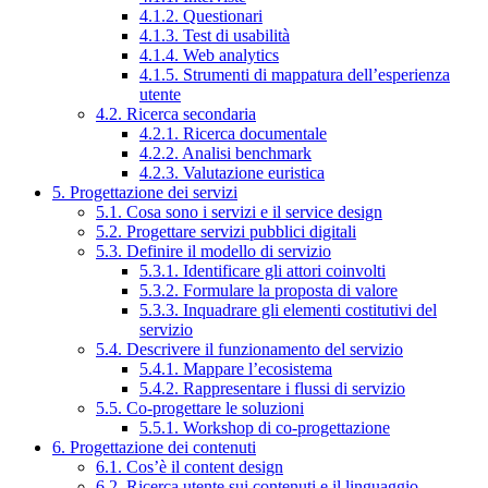
4.1.2. Questionari
4.1.3. Test di usabilità
4.1.4. Web analytics
4.1.5. Strumenti di mappatura dell’esperienza
utente
4.2. Ricerca secondaria
4.2.1. Ricerca documentale
4.2.2. Analisi benchmark
4.2.3. Valutazione euristica
5. Progettazione dei servizi
5.1. Cosa sono i servizi e il service design
5.2. Progettare servizi pubblici digitali
5.3. Definire il modello di servizio
5.3.1. Identificare gli attori coinvolti
5.3.2. Formulare la proposta di valore
5.3.3. Inquadrare gli elementi costitutivi del
servizio
5.4. Descrivere il funzionamento del servizio
5.4.1. Mappare l’ecosistema
5.4.2. Rappresentare i flussi di servizio
5.5. Co-progettare le soluzioni
5.5.1. Workshop di co-progettazione
6. Progettazione dei contenuti
6.1. Cos’è il content design
6.2. Ricerca utente sui contenuti e il linguaggio