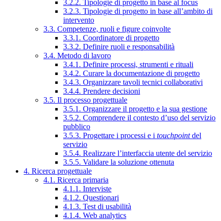
3.2.2. Tipologie di progetto in base al focus
3.2.3. Tipologie di progetto in base all’ambito di
intervento
3.3. Competenze, ruoli e figure coinvolte
3.3.1. Coordinatore di progetto
3.3.2. Definire ruoli e responsabilità
3.4. Metodo di lavoro
3.4.1. Definire processi, strumenti e rituali
3.4.2. Curare la documentazione di progetto
3.4.3. Organizzare tavoli tecnici collaborativi
3.4.4. Prendere decisioni
3.5. Il processo progettuale
3.5.1. Organizzare il progetto e la sua gestione
3.5.2. Comprendere il contesto d’uso del servizio
pubblico
3.5.3. Progettare i processi e i
touchpoint
del
servizio
3.5.4. Realizzare l’interfaccia utente del servizio
3.5.5. Validare la soluzione ottenuta
4. Ricerca progettuale
4.1. Ricerca primaria
4.1.1. Interviste
4.1.2. Questionari
4.1.3. Test di usabilità
4.1.4. Web analytics