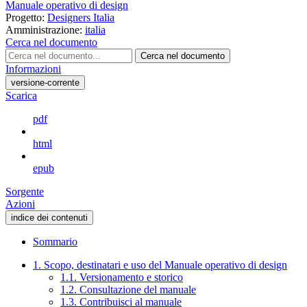
Manuale operativo di design
Progetto:
Designers Italia
Amministrazione:
italia
Cerca nel documento
Cerca nel documento
Informazioni
versione-corrente
Scarica
pdf
html
epub
Sorgente
Azioni
indice dei contenuti
Sommario
1. Scopo, destinatari e uso del Manuale operativo di design
1.1. Versionamento e storico
1.2. Consultazione del manuale
1.3. Contribuisci al manuale