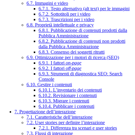
6.7. Immagini e video
6.7.1. Testo alternativo (alt text) per le immagini
6.7.2. Sottotitoli per i video
6.7.3. Trascrizioni per i video
6.8. Proprietà intellettuale e privacy
6.8.1. Pubblicazione di contenuti prodotti dalla
Pubblica Amministrazione
6.8.2. Pubblicazione di contenuti non prodotti
dalla Pubblica Amministrazione
6.8.3. Consenso dei soggetti ritratti
6.9. Ottimizzazione per i motori di ricerca (SEO)
6.9.1. I fattori
on-page
6.9.2. I fattori
off-page
6.9.3. Strumenti di diagnostica SEO: Search
Console
6.10. Gestire i contenuti
6.10.1. L’inventario dei contenuti
6.10.2. Revisionare i contenuti
6.10.3. Migrare i contenuti
6.10.4. Pubblicare i contenuti
7. Progettazione dell’interazione
7.1. Caratteristiche dell’interazione
7.2. User stories per definire l’interazione
7.2.1. Differenza tra scenari e user stories
7.3. Flussi di interazione