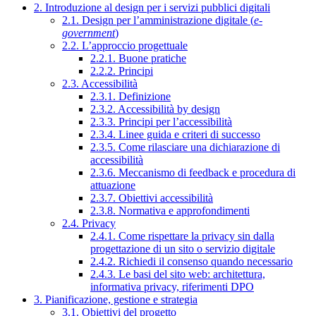
2. Introduzione al design per i servizi pubblici digitali
2.1. Design per l’amministrazione digitale (
e-
government
)
2.2. L’approccio progettuale
2.2.1. Buone pratiche
2.2.2. Principi
2.3. Accessibilità
2.3.1. Definizione
2.3.2. Accessibilità by design
2.3.3. Principi per l’accessibilità
2.3.4. Linee guida e criteri di successo
2.3.5. Come rilasciare una dichiarazione di
accessibilità
2.3.6. Meccanismo di feedback e procedura di
attuazione
2.3.7. Obiettivi accessibilità
2.3.8. Normativa e approfondimenti
2.4. Privacy
2.4.1. Come rispettare la privacy sin dalla
progettazione di un sito o servizio digitale
2.4.2. Richiedi il consenso quando necessario
2.4.3. Le basi del sito web: architettura,
informativa privacy, riferimenti DPO
3. Pianificazione, gestione e strategia
3.1. Obiettivi del progetto