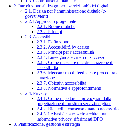
1.3. Contribuisci al manuale
2. Introduzione al design per i servizi pubblici digitali
2.1. Design per l’amministrazione digitale (
e-
government
)
2.2. L’approccio progettuale
2.2.1. Buone pratiche
2.2.2. Principi
2.3. Accessibilità
2.3.1. Definizione
2.3.2. Accessibilità by design
2.3.3. Principi per l’accessibilità
2.3.4. Linee guida e criteri di successo
2.3.5. Come rilasciare una dichiarazione di
accessibilità
2.3.6. Meccanismo di feedback e procedura di
attuazione
2.3.7. Obiettivi accessibilità
2.3.8. Normativa e approfondimenti
2.4. Privacy
2.4.1. Come rispettare la privacy sin dalla
progettazione di un sito o servizio digitale
2.4.2. Richiedi il consenso quando necessario
2.4.3. Le basi del sito web: architettura,
informativa privacy, riferimenti DPO
3. Pianificazione, gestione e strategia