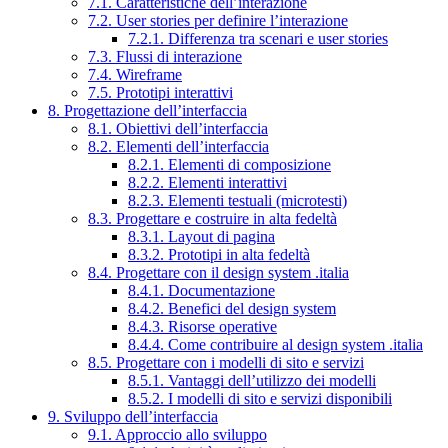
7.1. Caratteristiche dell’interazione
7.2. User stories per definire l’interazione
7.2.1. Differenza tra scenari e user stories
7.3. Flussi di interazione
7.4. Wireframe
7.5. Prototipi interattivi
8. Progettazione dell’interfaccia
8.1. Obiettivi dell’interfaccia
8.2. Elementi dell’interfaccia
8.2.1. Elementi di composizione
8.2.2. Elementi interattivi
8.2.3. Elementi testuali (microtesti)
8.3. Progettare e costruire in alta fedeltà
8.3.1. Layout di pagina
8.3.2. Prototipi in alta fedeltà
8.4. Progettare con il design system .italia
8.4.1. Documentazione
8.4.2. Benefici del design system
8.4.3. Risorse operative
8.4.4. Come contribuire al design system .italia
8.5. Progettare con i modelli di sito e servizi
8.5.1. Vantaggi dell’utilizzo dei modelli
8.5.2. I modelli di sito e servizi disponibili
9. Sviluppo dell’interfaccia
9.1. Approccio allo sviluppo