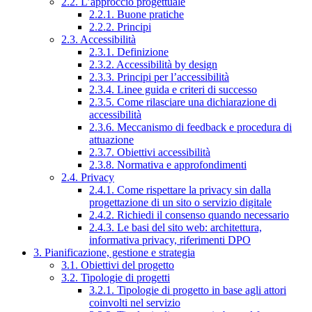
2.2. L’approccio progettuale
2.2.1. Buone pratiche
2.2.2. Principi
2.3. Accessibilità
2.3.1. Definizione
2.3.2. Accessibilità by design
2.3.3. Principi per l’accessibilità
2.3.4. Linee guida e criteri di successo
2.3.5. Come rilasciare una dichiarazione di
accessibilità
2.3.6. Meccanismo di feedback e procedura di
attuazione
2.3.7. Obiettivi accessibilità
2.3.8. Normativa e approfondimenti
2.4. Privacy
2.4.1. Come rispettare la privacy sin dalla
progettazione di un sito o servizio digitale
2.4.2. Richiedi il consenso quando necessario
2.4.3. Le basi del sito web: architettura,
informativa privacy, riferimenti DPO
3. Pianificazione, gestione e strategia
3.1. Obiettivi del progetto
3.2. Tipologie di progetti
3.2.1. Tipologie di progetto in base agli attori
coinvolti nel servizio