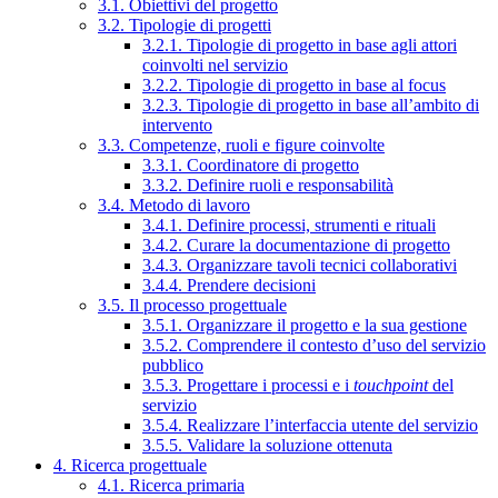
3.1. Obiettivi del progetto
3.2. Tipologie di progetti
3.2.1. Tipologie di progetto in base agli attori
coinvolti nel servizio
3.2.2. Tipologie di progetto in base al focus
3.2.3. Tipologie di progetto in base all’ambito di
intervento
3.3. Competenze, ruoli e figure coinvolte
3.3.1. Coordinatore di progetto
3.3.2. Definire ruoli e responsabilità
3.4. Metodo di lavoro
3.4.1. Definire processi, strumenti e rituali
3.4.2. Curare la documentazione di progetto
3.4.3. Organizzare tavoli tecnici collaborativi
3.4.4. Prendere decisioni
3.5. Il processo progettuale
3.5.1. Organizzare il progetto e la sua gestione
3.5.2. Comprendere il contesto d’uso del servizio
pubblico
3.5.3. Progettare i processi e i
touchpoint
del
servizio
3.5.4. Realizzare l’interfaccia utente del servizio
3.5.5. Validare la soluzione ottenuta
4. Ricerca progettuale
4.1. Ricerca primaria