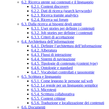
6.2. Ricerca utente sui contenuti e il linguaggio
6.2.1. Content discovery
6.2.2. Dati di ricerca (search keywords)
6.2.3. Ricerca tramite analytics
6.2.4. Ricerca sui forum
6.3. Dalla ricerca ai bisogni degli utenti
6.3.1. User stories per definire i contenuti
6.3.2. Job stories per definire i contenuti
6.3.3. Criteri di accettazione
6.4. Architettura dell’informazione
6.4.1. Definire l’architettura dell’informazione
6.4.2. Alberatura
6.4.3. Flussi di interazione
6.4.4. Sistemi di navigazione
6.4.5. Tipologie di contenuto (content type)
6.4.6. Ontologie e standard
6.4.7. Vocabolari controllati e tassonomie
6.5. Scrittura e linguaggio
6.5.1. Come leggono le persone sul web
6.5.2. Le regole per un linguaggio semplice
6.5.3. Microtesti
6.5.4. Scrittura collaborativa
6.5.5. Content critique
6.5.6. Traduzione e localizzazione dei contenuti
6.6. Documenti