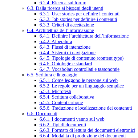
6.2.4. Ricerca sui forum
6.3. Dalla ricerca ai bisogni degli utenti
6.3.1. User stories per definire i contenuti
6.3.2. Job stories per definire i contenuti
6.3.3. Criteri di accettazione
6.4. Architettura dell’informazione
6.4.1. Definire l’architettura dell’informazione
6.4.2. Alberatura
6.4.3. Flussi di interazione
6.4.4. Sistemi di navigazione
6.4.5. Tipologie di contenuto (content type)
6.4.6. Ontologie e standard
6.4.7. Vocabolari controllati e tassonomie
6.5. Scrittura e linguaggio
6.5.1. Come leggono le persone sul web
6.5.2. Le regole per un linguaggio semplice
6.5.3. Microtesti
6.5.4. Scrittura collaborativa
6.5.5. Content critique
6.5.6. Traduzione e localizzazione dei contenuti
6.6. Documenti
6.6.1. I documenti vanno sul web
6.6.2. Tipi di documenti
6.6.3. Formato di lettura dei documenti elettronici
6.6.4. Modalità di produzione dei documenti