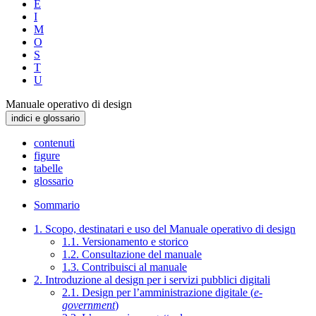
E
I
M
O
S
T
U
Manuale operativo di design
indici e glossario
contenuti
figure
tabelle
glossario
Sommario
1. Scopo, destinatari e uso del Manuale operativo di design
1.1. Versionamento e storico
1.2. Consultazione del manuale
1.3. Contribuisci al manuale
2. Introduzione al design per i servizi pubblici digitali
2.1. Design per l’amministrazione digitale (
e-
government
)