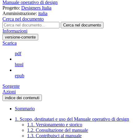
Manuale operativo di design
Progetto:
Designers Italia
Amministrazione:
italia
Cerca nel documento
Cerca nel documento
Informazioni
versione-corrente
Scarica
pdf
html
epub
Sorgente
Azioni
indice dei contenuti
Sommario
1. Scopo, destinatari e uso del Manuale operativo di design
1.1. Versionamento e storico
1.2. Consultazione del manuale
1.3. Contribuisci al manuale