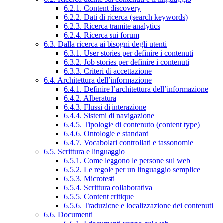
6.2.1. Content discovery
6.2.2. Dati di ricerca (search keywords)
6.2.3. Ricerca tramite analytics
6.2.4. Ricerca sui forum
6.3. Dalla ricerca ai bisogni degli utenti
6.3.1. User stories per definire i contenuti
6.3.2. Job stories per definire i contenuti
6.3.3. Criteri di accettazione
6.4. Architettura dell’informazione
6.4.1. Definire l’architettura dell’informazione
6.4.2. Alberatura
6.4.3. Flussi di interazione
6.4.4. Sistemi di navigazione
6.4.5. Tipologie di contenuto (content type)
6.4.6. Ontologie e standard
6.4.7. Vocabolari controllati e tassonomie
6.5. Scrittura e linguaggio
6.5.1. Come leggono le persone sul web
6.5.2. Le regole per un linguaggio semplice
6.5.3. Microtesti
6.5.4. Scrittura collaborativa
6.5.5. Content critique
6.5.6. Traduzione e localizzazione dei contenuti
6.6. Documenti