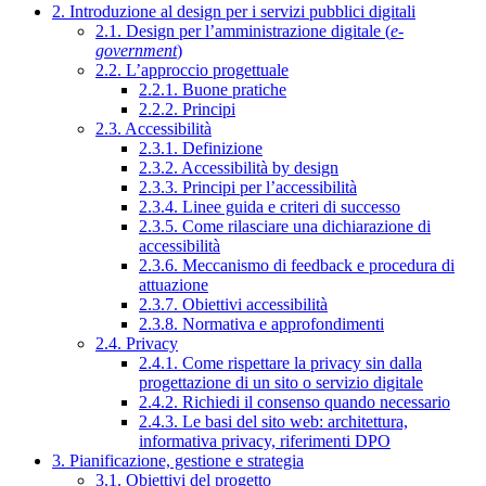
2. Introduzione al design per i servizi pubblici digitali
2.1. Design per l’amministrazione digitale (
e-
government
)
2.2. L’approccio progettuale
2.2.1. Buone pratiche
2.2.2. Principi
2.3. Accessibilità
2.3.1. Definizione
2.3.2. Accessibilità by design
2.3.3. Principi per l’accessibilità
2.3.4. Linee guida e criteri di successo
2.3.5. Come rilasciare una dichiarazione di
accessibilità
2.3.6. Meccanismo di feedback e procedura di
attuazione
2.3.7. Obiettivi accessibilità
2.3.8. Normativa e approfondimenti
2.4. Privacy
2.4.1. Come rispettare la privacy sin dalla
progettazione di un sito o servizio digitale
2.4.2. Richiedi il consenso quando necessario
2.4.3. Le basi del sito web: architettura,
informativa privacy, riferimenti DPO
3. Pianificazione, gestione e strategia
3.1. Obiettivi del progetto