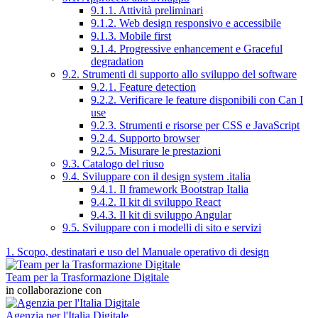
9.1.1. Attività preliminari
9.1.2. Web design responsivo e accessibile
9.1.3. Mobile first
9.1.4. Progressive enhancement e Graceful
degradation
9.2. Strumenti di supporto allo sviluppo del software
9.2.1. Feature detection
9.2.2. Verificare le feature disponibili con Can I
use
9.2.3. Strumenti e risorse per CSS e JavaScript
9.2.4. Supporto browser
9.2.5. Misurare le prestazioni
9.3. Catalogo del riuso
9.4. Sviluppare con il design system .italia
9.4.1. Il framework Bootstrap Italia
9.4.2. Il kit di sviluppo React
9.4.3. Il kit di sviluppo Angular
9.5. Sviluppare con i modelli di sito e servizi
1. Scopo, destinatari e uso del Manuale operativo di design
Team per la Trasformazione Digitale
in collaborazione con
Agenzia per l'Italia Digitale