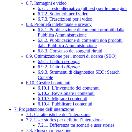
6.7. Immagini e video
6.7.1. Testo alternativo (alt text) per le immagini
6.7.2. Sottotitoli per i video
6.7.3. Trascrizioni per i video
6.8. Proprietà intellettuale e privacy
6.8.1. Pubblicazione di contenuti prodotti dalla
Pubblica Amministrazione
6.8.2. Pubblicazione di contenuti non prodotti
dalla Pubblica Amministrazione
6.8.3. Consenso dei soggetti ritratti
6.9. Ottimizzazione per i motori di ricerca (SEO)
6.9.1. I fattori
on-page
6.9.2. I fattori
off-page
6.9.3. Strumenti di diagnostica SEO: Search
Console
6.10. Gestire i contenuti
6.10.1. L’inventario dei contenuti
6.10.2. Revisionare i contenuti
6.10.3. Migrare i contenuti
6.10.4. Pubblicare i contenuti
7. Progettazione dell’interazione
7.1. Caratteristiche dell’interazione
7.2. User stories per definire l’interazione
7.2.1. Differenza tra scenari e user stories
7.3. Flussi di interazione