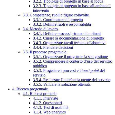
3.2.2. Tipologie di progetto in base al focus
3.2.3. Tipologie di progetto in base all’ambito di
intervento
3.3. Competenze, ruoli e figure coinvolte
3.3.1. Coordinatore di progetto
3.3.2. Definire ruoli e responsabilità
3.4. Metodo di lavoro
3.4.1. Definire processi, strumenti e rituali
3.4.2. Curare la documentazione di progetto
3.4.3. Organizzare tavoli tecnici collaborativi
3.4.4. Prendere decisioni
3.5. Il processo progettuale
3.5.1. Organizzare il progetto e la sua gestione
3.5.2. Comprendere il contesto d’uso del servizio
pubblico
3.5.3. Progettare i processi e i
touchpoint
del
servizio
3.5.4. Realizzare l’interfaccia utente del servizio
3.5.5. Validare la soluzione ottenuta
4. Ricerca progettuale
4.1. Ricerca primaria
4.1.1. Interviste
4.1.2. Questionari
4.1.3. Test di usabilità
4.1.4. Web analytics