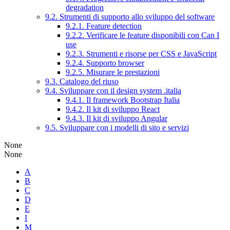
degradation
9.2. Strumenti di supporto allo sviluppo del software
9.2.1. Feature detection
9.2.2. Verificare le feature disponibili con Can I
use
9.2.3. Strumenti e risorse per CSS e JavaScript
9.2.4. Supporto browser
9.2.5. Misurare le prestazioni
9.3. Catalogo del riuso
9.4. Sviluppare con il design system .italia
9.4.1. Il framework Bootstrap Italia
9.4.2. Il kit di sviluppo React
9.4.3. Il kit di sviluppo Angular
9.5. Sviluppare con i modelli di sito e servizi
None
None
A
B
C
D
E
I
M