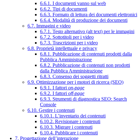
6.6.1. I documenti vanno sul web
6.6.2. Tipi di documenti
6.6.3. Formato di lettura dei documenti elettronici
6.6.4. Modalità di produzione dei documenti
6.7. Immagini e video
6.7.1. Testo alternativo (alt text) per le immagini
6.7.2. Sottotitoli per i video
6.7.3. Trascrizioni per i video
6.8. Proprietà intellettuale e privacy
6.8.1. Pubblicazione di contenuti prodotti dalla
Pubblica Amministrazione
6.8.2. Pubblicazione di contenuti non prodotti
dalla Pubblica Amministrazione
6.8.3. Consenso dei soggetti ritratti
6.9. Ottimizzazione per i motori di ricerca (SEO)
6.9.1. I fattori
on-page
6.9.2. I fattori
off-page
6.9.3. Strumenti di diagnostica SEO: Search
Console
6.10. Gestire i contenuti
6.10.1. L’inventario dei contenuti
6.10.2. Revisionare i contenuti
6.10.3. Migrare i contenuti
6.10.4. Pubblicare i contenuti
7. Progettazione dell’interazione