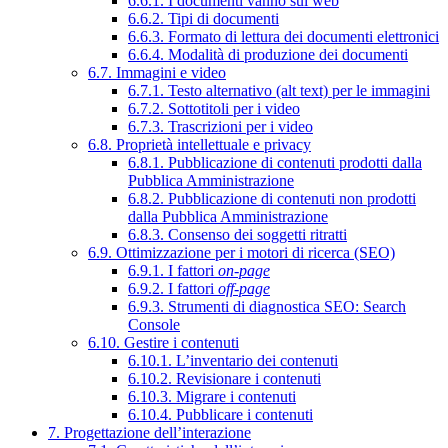
6.6.1. I documenti vanno sul web
6.6.2. Tipi di documenti
6.6.3. Formato di lettura dei documenti elettronici
6.6.4. Modalità di produzione dei documenti
6.7. Immagini e video
6.7.1. Testo alternativo (alt text) per le immagini
6.7.2. Sottotitoli per i video
6.7.3. Trascrizioni per i video
6.8. Proprietà intellettuale e privacy
6.8.1. Pubblicazione di contenuti prodotti dalla
Pubblica Amministrazione
6.8.2. Pubblicazione di contenuti non prodotti
dalla Pubblica Amministrazione
6.8.3. Consenso dei soggetti ritratti
6.9. Ottimizzazione per i motori di ricerca (SEO)
6.9.1. I fattori
on-page
6.9.2. I fattori
off-page
6.9.3. Strumenti di diagnostica SEO: Search
Console
6.10. Gestire i contenuti
6.10.1. L’inventario dei contenuti
6.10.2. Revisionare i contenuti
6.10.3. Migrare i contenuti
6.10.4. Pubblicare i contenuti
7. Progettazione dell’interazione