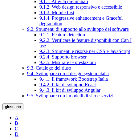
9.1.1. Attività preliminari
9.1.2. Web design responsivo e accessibile
9.1.3. Mobile first
9.1.4. Progressive enhancement e Graceful
degradation
9.2. Strumenti di supporto allo sviluppo del software
9.2.1. Feature detection
9.2.2. Verificare le feature disponibili con Can I
use
9.2.3. Strumenti e risorse per CSS e JavaScript
9.2.4. Supporto browser
9.2.5. Misurare le prestazioni
9.3. Catalogo del riuso
9.4. Sviluppare con il design system .italia
9.4.1. Il framework Bootstrap Italia
9.4.2. Il kit di sviluppo React
9.4.3. Il kit di sviluppo Angular
9.5. Sviluppare con i modelli di sito e servizi
glossario
A
B
C
D