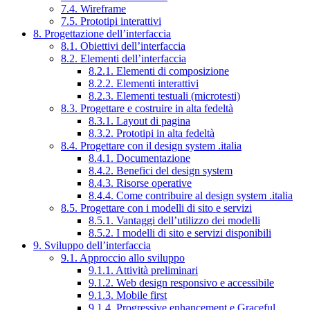
7.4. Wireframe
7.5. Prototipi interattivi
8. Progettazione dell’interfaccia
8.1. Obiettivi dell’interfaccia
8.2. Elementi dell’interfaccia
8.2.1. Elementi di composizione
8.2.2. Elementi interattivi
8.2.3. Elementi testuali (microtesti)
8.3. Progettare e costruire in alta fedeltà
8.3.1. Layout di pagina
8.3.2. Prototipi in alta fedeltà
8.4. Progettare con il design system .italia
8.4.1. Documentazione
8.4.2. Benefici del design system
8.4.3. Risorse operative
8.4.4. Come contribuire al design system .italia
8.5. Progettare con i modelli di sito e servizi
8.5.1. Vantaggi dell’utilizzo dei modelli
8.5.2. I modelli di sito e servizi disponibili
9. Sviluppo dell’interfaccia
9.1. Approccio allo sviluppo
9.1.1. Attività preliminari
9.1.2. Web design responsivo e accessibile
9.1.3. Mobile first
9.1.4. Progressive enhancement e Graceful