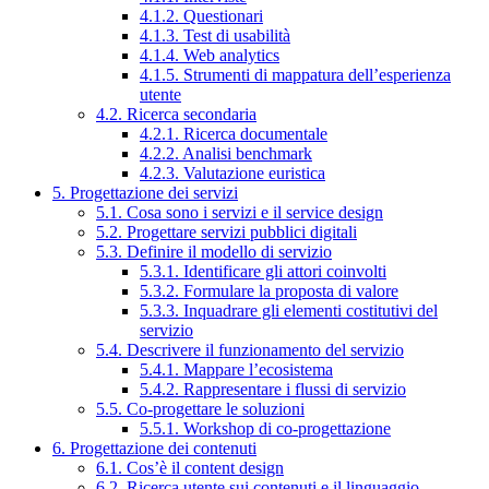
4.1.2. Questionari
4.1.3. Test di usabilità
4.1.4. Web analytics
4.1.5. Strumenti di mappatura dell’esperienza
utente
4.2. Ricerca secondaria
4.2.1. Ricerca documentale
4.2.2. Analisi benchmark
4.2.3. Valutazione euristica
5. Progettazione dei servizi
5.1. Cosa sono i servizi e il service design
5.2. Progettare servizi pubblici digitali
5.3. Definire il modello di servizio
5.3.1. Identificare gli attori coinvolti
5.3.2. Formulare la proposta di valore
5.3.3. Inquadrare gli elementi costitutivi del
servizio
5.4. Descrivere il funzionamento del servizio
5.4.1. Mappare l’ecosistema
5.4.2. Rappresentare i flussi di servizio
5.5. Co-progettare le soluzioni
5.5.1. Workshop di co-progettazione
6. Progettazione dei contenuti
6.1. Cos’è il content design
6.2. Ricerca utente sui contenuti e il linguaggio