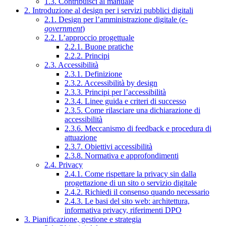
1.3. Contribuisci al manuale
2. Introduzione al design per i servizi pubblici digitali
2.1. Design per l’amministrazione digitale (
e-
government
)
2.2. L’approccio progettuale
2.2.1. Buone pratiche
2.2.2. Principi
2.3. Accessibilità
2.3.1. Definizione
2.3.2. Accessibilità by design
2.3.3. Principi per l’accessibilità
2.3.4. Linee guida e criteri di successo
2.3.5. Come rilasciare una dichiarazione di
accessibilità
2.3.6. Meccanismo di feedback e procedura di
attuazione
2.3.7. Obiettivi accessibilità
2.3.8. Normativa e approfondimenti
2.4. Privacy
2.4.1. Come rispettare la privacy sin dalla
progettazione di un sito o servizio digitale
2.4.2. Richiedi il consenso quando necessario
2.4.3. Le basi del sito web: architettura,
informativa privacy, riferimenti DPO
3. Pianificazione, gestione e strategia