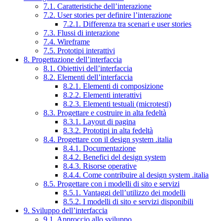
7.1. Caratteristiche dell’interazione
7.2. User stories per definire l’interazione
7.2.1. Differenza tra scenari e user stories
7.3. Flussi di interazione
7.4. Wireframe
7.5. Prototipi interattivi
8. Progettazione dell’interfaccia
8.1. Obiettivi dell’interfaccia
8.2. Elementi dell’interfaccia
8.2.1. Elementi di composizione
8.2.2. Elementi interattivi
8.2.3. Elementi testuali (microtesti)
8.3. Progettare e costruire in alta fedeltà
8.3.1. Layout di pagina
8.3.2. Prototipi in alta fedeltà
8.4. Progettare con il design system .italia
8.4.1. Documentazione
8.4.2. Benefici del design system
8.4.3. Risorse operative
8.4.4. Come contribuire al design system .italia
8.5. Progettare con i modelli di sito e servizi
8.5.1. Vantaggi dell’utilizzo dei modelli
8.5.2. I modelli di sito e servizi disponibili
9. Sviluppo dell’interfaccia
9.1. Approccio allo sviluppo