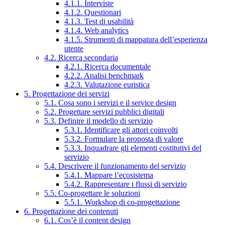
4.1.1. Interviste
4.1.2. Questionari
4.1.3. Test di usabilità
4.1.4. Web analytics
4.1.5. Strumenti di mappatura dell’esperienza
utente
4.2. Ricerca secondaria
4.2.1. Ricerca documentale
4.2.2. Analisi benchmark
4.2.3. Valutazione euristica
5. Progettazione dei servizi
5.1. Cosa sono i servizi e il service design
5.2. Progettare servizi pubblici digitali
5.3. Definire il modello di servizio
5.3.1. Identificare gli attori coinvolti
5.3.2. Formulare la proposta di valore
5.3.3. Inquadrare gli elementi costitutivi del
servizio
5.4. Descrivere il funzionamento del servizio
5.4.1. Mappare l’ecosistema
5.4.2. Rappresentare i flussi di servizio
5.5. Co-progettare le soluzioni
5.5.1. Workshop di co-progettazione
6. Progettazione dei contenuti
6.1. Cos’è il content design