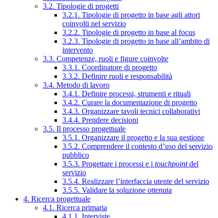
3.2. Tipologie di progetti
3.2.1. Tipologie di progetto in base agli attori
coinvolti nel servizio
3.2.2. Tipologie di progetto in base al focus
3.2.3. Tipologie di progetto in base all’ambito di
intervento
3.3. Competenze, ruoli e figure coinvolte
3.3.1. Coordinatore di progetto
3.3.2. Definire ruoli e responsabilità
3.4. Metodo di lavoro
3.4.1. Definire processi, strumenti e rituali
3.4.2. Curare la documentazione di progetto
3.4.3. Organizzare tavoli tecnici collaborativi
3.4.4. Prendere decisioni
3.5. Il processo progettuale
3.5.1. Organizzare il progetto e la sua gestione
3.5.2. Comprendere il contesto d’uso del servizio
pubblico
3.5.3. Progettare i processi e i
touchpoint
del
servizio
3.5.4. Realizzare l’interfaccia utente del servizio
3.5.5. Validare la soluzione ottenuta
4. Ricerca progettuale
4.1. Ricerca primaria
4.1.1. Interviste