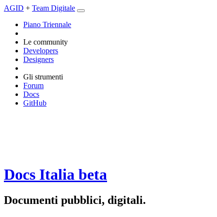
AGID
+
Team Digitale
Piano Triennale
Le community
Developers
Designers
Gli strumenti
Forum
Docs
GitHub
Docs Italia
beta
Documenti pubblici, digitali.