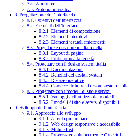
7.4. Wireframe
7.5. Prototipi interattivi
8. Progettazione dell’interfaccia
8.1. Obiettivi dell’interfaccia
8.2. Elementi dell’interfaccia
8.2.1. Elementi di composizione
8.2.2. Elementi interattivi
8.2.3. Elementi testuali (microtesti)
8.3. Progettare e costruire in alta fedeltà
8.3.1. Layout di pagina
8.3.2. Prototipi in alta fedeltà
8.4. Progettare con il design system .italia
8.4.1. Documentazione
8.4.2. Benefici del design system
8.4.3. Risorse operative
8.4.4. Come contribuire al design system .italia
8.5. Progettare con i modelli di sito e servizi
8.5.1. Vantaggi dell’utilizzo dei modelli
8.5.2. I modelli di sito e servizi disponibili
9. Sviluppo dell’interfaccia
9.1. Approccio allo sviluppo
9.1.1. Attività preliminari
9.1.2. Web design responsivo e accessibile
9.1.3. Mobile first
9.1.4. Progressive enhancement e Graceful