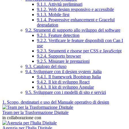
9.1.1. Attività preliminari
9.1.2. Web design responsivo e accessibile
9.1.3. Mobile first
9.1.4. Progressive enhancement e Graceful
degradation
9.2. Strumenti di supporto allo sviluppo del software
9.2.1. Feature detection
9.2.2. Verificare le feature disponibili con Can I
use
9.2.3. Strumenti e risorse per CSS e JavaScript
9.2.4. Supporto browser
9.2.5. Misurare le prestazioni
9.3. Catalogo del riuso
9.4. Sviluppare con il design system .italia
9.4.1. Il framework Bootstrap Italia
9.4.2. Il kit di sviluppo React
9.4.3. Il kit di sviluppo Angular
9.5. Sviluppare con i modelli di sito e servizi
1. Scopo, destinatari e uso del Manuale operativo di design
Team per la Trasformazione Digitale
in collaborazione con
Agenzia per l'Italia Digitale