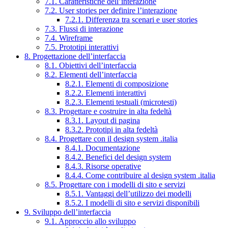
7.1. Caratteristiche dell’interazione
7.2. User stories per definire l’interazione
7.2.1. Differenza tra scenari e user stories
7.3. Flussi di interazione
7.4. Wireframe
7.5. Prototipi interattivi
8. Progettazione dell’interfaccia
8.1. Obiettivi dell’interfaccia
8.2. Elementi dell’interfaccia
8.2.1. Elementi di composizione
8.2.2. Elementi interattivi
8.2.3. Elementi testuali (microtesti)
8.3. Progettare e costruire in alta fedeltà
8.3.1. Layout di pagina
8.3.2. Prototipi in alta fedeltà
8.4. Progettare con il design system .italia
8.4.1. Documentazione
8.4.2. Benefici del design system
8.4.3. Risorse operative
8.4.4. Come contribuire al design system .italia
8.5. Progettare con i modelli di sito e servizi
8.5.1. Vantaggi dell’utilizzo dei modelli
8.5.2. I modelli di sito e servizi disponibili
9. Sviluppo dell’interfaccia
9.1. Approccio allo sviluppo