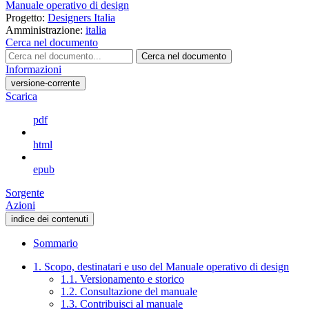
Manuale operativo di design
Progetto:
Designers Italia
Amministrazione:
italia
Cerca nel documento
Cerca nel documento
Informazioni
versione-corrente
Scarica
pdf
html
epub
Sorgente
Azioni
indice dei contenuti
Sommario
1. Scopo, destinatari e uso del Manuale operativo di design
1.1. Versionamento e storico
1.2. Consultazione del manuale
1.3. Contribuisci al manuale