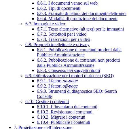
6.6.1. I documenti vanno sul web
6.6.2. Tipi di documenti
6.6.3. Formato di lettura dei documenti elettronici
6.6.4. Modalità di produzione dei documenti
6.7. Immagini e video
6.7.1. Testo alternativo (alt text) per le immagini
6.7.2. Sottotitoli per i video
6.7.3. Trascrizioni per i video
6.8. Proprietà intellettuale e privacy
6.8.1. Pubblicazione di contenuti prodotti dalla
Pubblica Amministrazione
6.8.2. Pubblicazione di contenuti non prodotti
dalla Pubblica Amministrazione
6.8.3. Consenso dei soggetti ritratti
6.9. Ottimizzazione per i motori di ricerca (SEO)
6.9.1. I fattori
on-page
6.9.2. I fattori
off-page
6.9.3. Strumenti di diagnostica SEO: Search
Console
6.10. Gestire i contenuti
6.10.1. L’inventario dei contenuti
6.10.2. Revisionare i contenuti
6.10.3. Migrare i contenuti
6.10.4. Pubblicare i contenuti
7. Progettazione dell’interazione