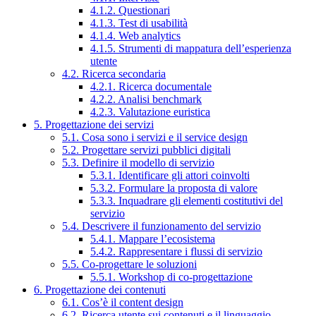
4.1.2. Questionari
4.1.3. Test di usabilità
4.1.4. Web analytics
4.1.5. Strumenti di mappatura dell’esperienza
utente
4.2. Ricerca secondaria
4.2.1. Ricerca documentale
4.2.2. Analisi benchmark
4.2.3. Valutazione euristica
5. Progettazione dei servizi
5.1. Cosa sono i servizi e il service design
5.2. Progettare servizi pubblici digitali
5.3. Definire il modello di servizio
5.3.1. Identificare gli attori coinvolti
5.3.2. Formulare la proposta di valore
5.3.3. Inquadrare gli elementi costitutivi del
servizio
5.4. Descrivere il funzionamento del servizio
5.4.1. Mappare l’ecosistema
5.4.2. Rappresentare i flussi di servizio
5.5. Co-progettare le soluzioni
5.5.1. Workshop di co-progettazione
6. Progettazione dei contenuti
6.1. Cos’è il content design
6.2. Ricerca utente sui contenuti e il linguaggio