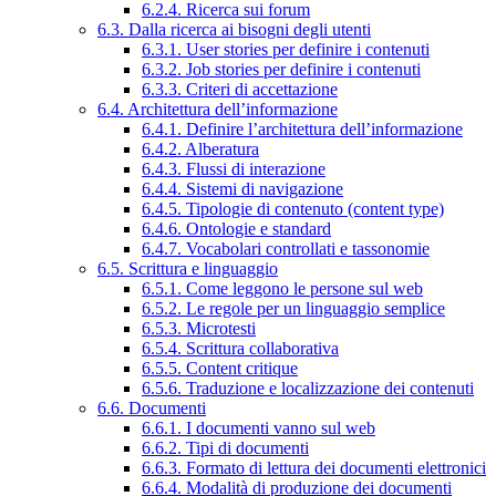
6.2.4. Ricerca sui forum
6.3. Dalla ricerca ai bisogni degli utenti
6.3.1. User stories per definire i contenuti
6.3.2. Job stories per definire i contenuti
6.3.3. Criteri di accettazione
6.4. Architettura dell’informazione
6.4.1. Definire l’architettura dell’informazione
6.4.2. Alberatura
6.4.3. Flussi di interazione
6.4.4. Sistemi di navigazione
6.4.5. Tipologie di contenuto (content type)
6.4.6. Ontologie e standard
6.4.7. Vocabolari controllati e tassonomie
6.5. Scrittura e linguaggio
6.5.1. Come leggono le persone sul web
6.5.2. Le regole per un linguaggio semplice
6.5.3. Microtesti
6.5.4. Scrittura collaborativa
6.5.5. Content critique
6.5.6. Traduzione e localizzazione dei contenuti
6.6. Documenti
6.6.1. I documenti vanno sul web
6.6.2. Tipi di documenti
6.6.3. Formato di lettura dei documenti elettronici
6.6.4. Modalità di produzione dei documenti