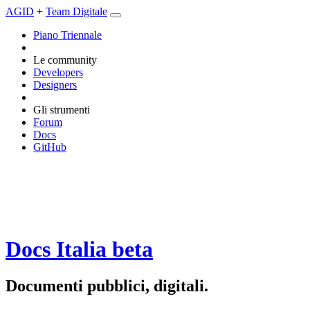
AGID
+
Team Digitale
Piano Triennale
Le community
Developers
Designers
Gli strumenti
Forum
Docs
GitHub
Docs Italia
beta
Documenti pubblici, digitali.