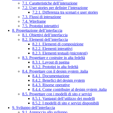
7.1. Caratteristiche dell’interazione
7.2. User stories per definire l’interazione
7.2.1. Differenza tra scenari e user stories
7.3. Flussi di interazione
7.4. Wireframe
7.5. Prototipi interattivi
8. Progettazione dell’interfaccia
8.1. Obiettivi dell’interfaccia
8.2. Elementi dell’interfaccia
8.2.1. Elementi di composizione
8.2.2. Elementi interattivi
8.2.3. Elementi testuali (microtesti)
8.3. Progettare e costruire in alta fedeltà
8.3.1. Layout di pagina
8.3.2. Prototipi in alta fedeltà
8.4. Progettare con il design system .italia
8.4.1. Documentazione
8.4.2. Benefici del design system
8.4.3. Risorse operative
8.4.4. Come contribuire al design system .italia
8.5. Progettare con i modelli di sito e servizi
8.5.1. Vantaggi dell’utilizzo dei modelli
8.5.2. I modelli di sito e servizi disponibili
9. Sviluppo dell’interfaccia
9.1. Approccio allo sviluppo