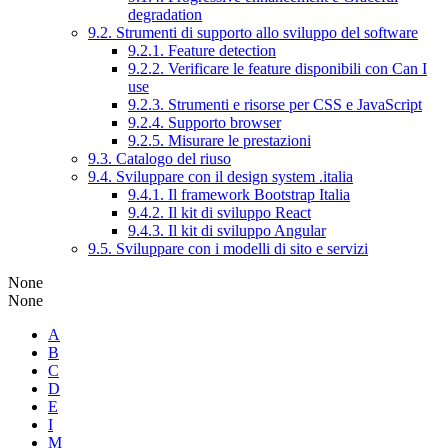
degradation
9.2. Strumenti di supporto allo sviluppo del software
9.2.1. Feature detection
9.2.2. Verificare le feature disponibili con Can I
use
9.2.3. Strumenti e risorse per CSS e JavaScript
9.2.4. Supporto browser
9.2.5. Misurare le prestazioni
9.3. Catalogo del riuso
9.4. Sviluppare con il design system .italia
9.4.1. Il framework Bootstrap Italia
9.4.2. Il kit di sviluppo React
9.4.3. Il kit di sviluppo Angular
9.5. Sviluppare con i modelli di sito e servizi
None
None
A
B
C
D
E
I
M