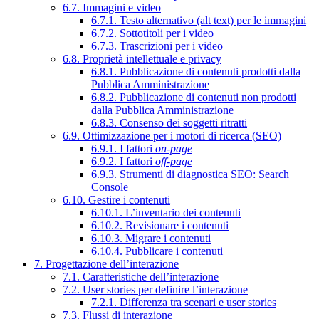
6.7. Immagini e video
6.7.1. Testo alternativo (alt text) per le immagini
6.7.2. Sottotitoli per i video
6.7.3. Trascrizioni per i video
6.8. Proprietà intellettuale e privacy
6.8.1. Pubblicazione di contenuti prodotti dalla
Pubblica Amministrazione
6.8.2. Pubblicazione di contenuti non prodotti
dalla Pubblica Amministrazione
6.8.3. Consenso dei soggetti ritratti
6.9. Ottimizzazione per i motori di ricerca (SEO)
6.9.1. I fattori
on-page
6.9.2. I fattori
off-page
6.9.3. Strumenti di diagnostica SEO: Search
Console
6.10. Gestire i contenuti
6.10.1. L’inventario dei contenuti
6.10.2. Revisionare i contenuti
6.10.3. Migrare i contenuti
6.10.4. Pubblicare i contenuti
7. Progettazione dell’interazione
7.1. Caratteristiche dell’interazione
7.2. User stories per definire l’interazione
7.2.1. Differenza tra scenari e user stories
7.3. Flussi di interazione