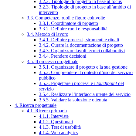
3.2.2. Tipologie di progetto in base al focus
3.2.3. Tipologie di progetto in base all’ambito di
intervento
3.3. Competenze, ruoli e figure coinvolte
3.3.1. Coordinatore di progetto
3.3.2. Definire ruoli e responsabilità
3.4. Metodo di lavoro
3.4.1. Definire processi, strumenti e rituali
3.4.2. Curare la documentazione di progetto
3.4.3. Organizzare tavoli tecnici collaborativi
3.4.4. Prendere decisioni
3.5. Il processo progettuale
3.5.1. Organizzare il progetto e la sua gestione
3.5.2. Comprendere il contesto d’uso del servizio
pubblico
3.5.3. Progettare i processi e i
touchpoint
del
servizio
3.5.4. Realizzare l’interfaccia utente del servizio
3.5.5. Validare la soluzione ottenuta
4. Ricerca progettuale
4.1. Ricerca primaria
4.1.1. Interviste
4.1.2. Questionari
4.1.3. Test di usabilità
4.1.4. Web analytics