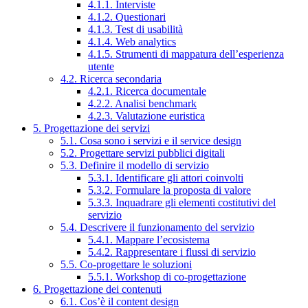
4.1.1. Interviste
4.1.2. Questionari
4.1.3. Test di usabilità
4.1.4. Web analytics
4.1.5. Strumenti di mappatura dell’esperienza
utente
4.2. Ricerca secondaria
4.2.1. Ricerca documentale
4.2.2. Analisi benchmark
4.2.3. Valutazione euristica
5. Progettazione dei servizi
5.1. Cosa sono i servizi e il service design
5.2. Progettare servizi pubblici digitali
5.3. Definire il modello di servizio
5.3.1. Identificare gli attori coinvolti
5.3.2. Formulare la proposta di valore
5.3.3. Inquadrare gli elementi costitutivi del
servizio
5.4. Descrivere il funzionamento del servizio
5.4.1. Mappare l’ecosistema
5.4.2. Rappresentare i flussi di servizio
5.5. Co-progettare le soluzioni
5.5.1. Workshop di co-progettazione
6. Progettazione dei contenuti
6.1. Cos’è il content design