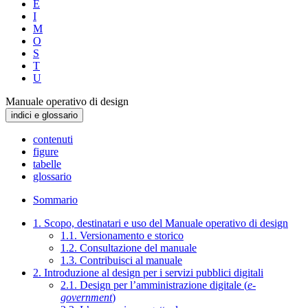
E
I
M
O
S
T
U
Manuale operativo di design
indici e glossario
contenuti
figure
tabelle
glossario
Sommario
1. Scopo, destinatari e uso del Manuale operativo di design
1.1. Versionamento e storico
1.2. Consultazione del manuale
1.3. Contribuisci al manuale
2. Introduzione al design per i servizi pubblici digitali
2.1. Design per l’amministrazione digitale (
e-
government
)