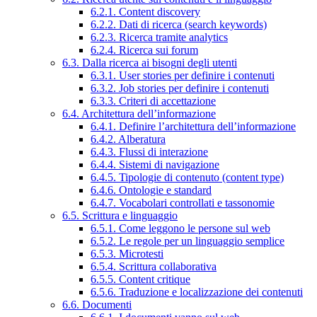
6.2.1. Content discovery
6.2.2. Dati di ricerca (search keywords)
6.2.3. Ricerca tramite analytics
6.2.4. Ricerca sui forum
6.3. Dalla ricerca ai bisogni degli utenti
6.3.1. User stories per definire i contenuti
6.3.2. Job stories per definire i contenuti
6.3.3. Criteri di accettazione
6.4. Architettura dell’informazione
6.4.1. Definire l’architettura dell’informazione
6.4.2. Alberatura
6.4.3. Flussi di interazione
6.4.4. Sistemi di navigazione
6.4.5. Tipologie di contenuto (content type)
6.4.6. Ontologie e standard
6.4.7. Vocabolari controllati e tassonomie
6.5. Scrittura e linguaggio
6.5.1. Come leggono le persone sul web
6.5.2. Le regole per un linguaggio semplice
6.5.3. Microtesti
6.5.4. Scrittura collaborativa
6.5.5. Content critique
6.5.6. Traduzione e localizzazione dei contenuti
6.6. Documenti