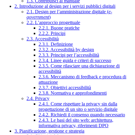
1.3. Contribuisci al manuale
2. Introduzione al design per i servizi pubblici digitali
2.1. Design per l’amministrazione digitale (
e-
government
)
2.2. L’approccio progettuale
2.2.1. Buone pratiche
2.2.2. Principi
2.3. Accessibilità
2.3.1. Definizione
2.3.2. Accessibilità by design
2.3.3. Principi per l’accessibilità
2.3.4. Linee guida e criteri di successo
2.3.5. Come rilasciare una dichiarazione di
accessibilità
2.3.6. Meccanismo di feedback e procedura di
attuazione
2.3.7. Obiettivi accessibilità
2.3.8. Normativa e approfondimenti
2.4. Privacy
2.4.1. Come rispettare la privacy sin dalla
progettazione di un sito o servizio digitale
2.4.2. Richiedi il consenso quando necessario
2.4.3. Le basi del sito web: architettura,
informativa privacy, riferimenti DPO
3. Pianificazione, gestione e strategia