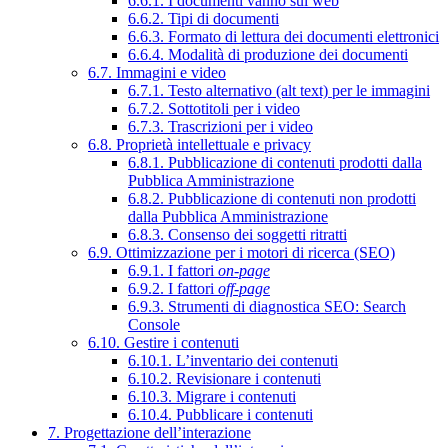
6.6.1. I documenti vanno sul web
6.6.2. Tipi di documenti
6.6.3. Formato di lettura dei documenti elettronici
6.6.4. Modalità di produzione dei documenti
6.7. Immagini e video
6.7.1. Testo alternativo (alt text) per le immagini
6.7.2. Sottotitoli per i video
6.7.3. Trascrizioni per i video
6.8. Proprietà intellettuale e privacy
6.8.1. Pubblicazione di contenuti prodotti dalla
Pubblica Amministrazione
6.8.2. Pubblicazione di contenuti non prodotti
dalla Pubblica Amministrazione
6.8.3. Consenso dei soggetti ritratti
6.9. Ottimizzazione per i motori di ricerca (SEO)
6.9.1. I fattori
on-page
6.9.2. I fattori
off-page
6.9.3. Strumenti di diagnostica SEO: Search
Console
6.10. Gestire i contenuti
6.10.1. L’inventario dei contenuti
6.10.2. Revisionare i contenuti
6.10.3. Migrare i contenuti
6.10.4. Pubblicare i contenuti
7. Progettazione dell’interazione