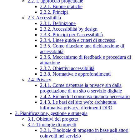
2.2. L’approccio progettuale
2.2.1. Buone pratiche
2.2.2. Principi
2.3. Accessibilità
2.3.1. Definizione
2.3.2. Accessibilità by design
2.3.3. Principi per l’accessibilità
2.3.4. Linee guida e criteri di successo
2.3.5. Come rilasciare una dichiarazione di
accessibilità
2.3.6. Meccanismo di feedback e procedura di
attuazione
2.3.7. Obiettivi accessibilità
2.3.8. Normativa e approfondimenti
2.4. Privacy
2.4.1. Come rispettare la privacy sin dalla
progettazione di un sito o servizio digitale
2.4.2. Richiedi il consenso quando necessario
2.4.3. Le basi del sito web: architettura,
informativa privacy, riferimenti DPO
3. Pianificazione, gestione e strategia
3.1. Obiettivi del progetto
3.2. Tipologie di progetti
3.2.1. Tipologie di progetto in base agli attori
coinvolti nel servizio