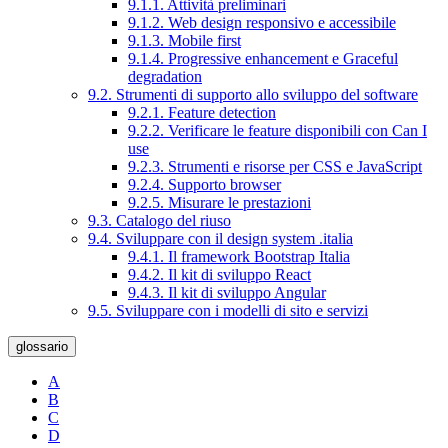
9.1.1. Attività preliminari
9.1.2. Web design responsivo e accessibile
9.1.3. Mobile first
9.1.4. Progressive enhancement e Graceful
degradation
9.2. Strumenti di supporto allo sviluppo del software
9.2.1. Feature detection
9.2.2. Verificare le feature disponibili con Can I
use
9.2.3. Strumenti e risorse per CSS e JavaScript
9.2.4. Supporto browser
9.2.5. Misurare le prestazioni
9.3. Catalogo del riuso
9.4. Sviluppare con il design system .italia
9.4.1. Il framework Bootstrap Italia
9.4.2. Il kit di sviluppo React
9.4.3. Il kit di sviluppo Angular
9.5. Sviluppare con i modelli di sito e servizi
glossario
A
B
C
D