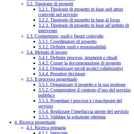
3.2. Tipologie di progetti
3.2.1. Tipologie di progetto in base agli attori
coinvolti nel servizio
3.2.2. Tipologie di progetto in base al focus
3.2.3. Tipologie di progetto in base all’ambito di
intervento
3.3. Competenze, ruoli e figure coinvolte
3.3.1. Coordinatore di progetto
3.3.2. Definire ruoli e responsabilità
3.4. Metodo di lavoro
3.4.1. Definire processi, strumenti e rituali
3.4.2. Curare la documentazione di progetto
3.4.3. Organizzare tavoli tecnici collaborativi
3.4.4. Prendere decisioni
3.5. Il processo progettuale
3.5.1. Organizzare il progetto e la sua gestione
3.5.2. Comprendere il contesto d’uso del servizio
pubblico
3.5.3. Progettare i processi e i
touchpoint
del
servizio
3.5.4. Realizzare l’interfaccia utente del servizio
3.5.5. Validare la soluzione ottenuta
4. Ricerca progettuale
4.1. Ricerca primaria
4.1.1. Interviste