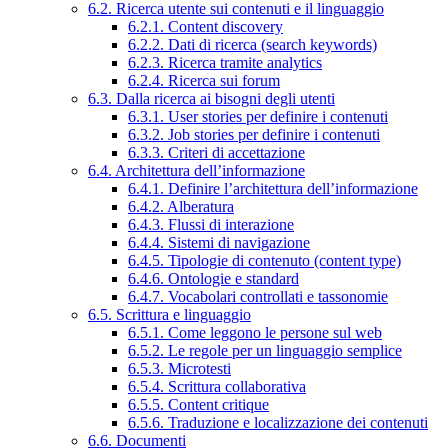
6.2. Ricerca utente sui contenuti e il linguaggio
6.2.1. Content discovery
6.2.2. Dati di ricerca (search keywords)
6.2.3. Ricerca tramite analytics
6.2.4. Ricerca sui forum
6.3. Dalla ricerca ai bisogni degli utenti
6.3.1. User stories per definire i contenuti
6.3.2. Job stories per definire i contenuti
6.3.3. Criteri di accettazione
6.4. Architettura dell’informazione
6.4.1. Definire l’architettura dell’informazione
6.4.2. Alberatura
6.4.3. Flussi di interazione
6.4.4. Sistemi di navigazione
6.4.5. Tipologie di contenuto (content type)
6.4.6. Ontologie e standard
6.4.7. Vocabolari controllati e tassonomie
6.5. Scrittura e linguaggio
6.5.1. Come leggono le persone sul web
6.5.2. Le regole per un linguaggio semplice
6.5.3. Microtesti
6.5.4. Scrittura collaborativa
6.5.5. Content critique
6.5.6. Traduzione e localizzazione dei contenuti
6.6. Documenti