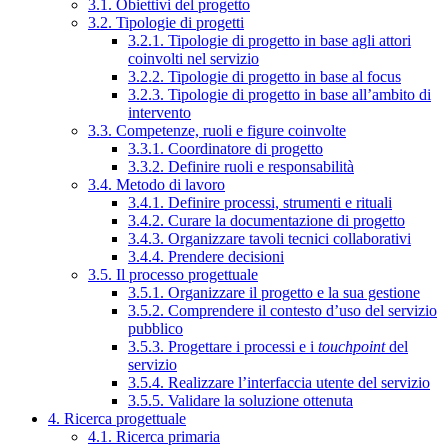
3.1. Obiettivi del progetto
3.2. Tipologie di progetti
3.2.1. Tipologie di progetto in base agli attori
coinvolti nel servizio
3.2.2. Tipologie di progetto in base al focus
3.2.3. Tipologie di progetto in base all’ambito di
intervento
3.3. Competenze, ruoli e figure coinvolte
3.3.1. Coordinatore di progetto
3.3.2. Definire ruoli e responsabilità
3.4. Metodo di lavoro
3.4.1. Definire processi, strumenti e rituali
3.4.2. Curare la documentazione di progetto
3.4.3. Organizzare tavoli tecnici collaborativi
3.4.4. Prendere decisioni
3.5. Il processo progettuale
3.5.1. Organizzare il progetto e la sua gestione
3.5.2. Comprendere il contesto d’uso del servizio
pubblico
3.5.3. Progettare i processi e i
touchpoint
del
servizio
3.5.4. Realizzare l’interfaccia utente del servizio
3.5.5. Validare la soluzione ottenuta
4. Ricerca progettuale
4.1. Ricerca primaria