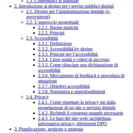
1.3. Contribuisci al manuale
2. Introduzione al design per i servizi pubblici digitali
2.1. Design per l’amministrazione digitale (
e-
government
)
2.2. L’approccio progettuale
2.2.1. Buone pratiche
2.2.2. Principi
2.3. Accessibilità
2.3.1. Definizione
2.3.2. Accessibilità by design
2.3.3. Principi per l’accessibilità
2.3.4. Linee guida e criteri di successo
2.3.5. Come rilasciare una dichiarazione di
accessibilità
2.3.6. Meccanismo di feedback e procedura di
attuazione
2.3.7. Obiettivi accessibilità
2.3.8. Normativa e approfondimenti
2.4. Privacy
2.4.1. Come rispettare la privacy sin dalla
progettazione di un sito o servizio digitale
2.4.2. Richiedi il consenso quando necessario
2.4.3. Le basi del sito web: architettura,
informativa privacy, riferimenti DPO
3. Pianificazione, gestione e strategia