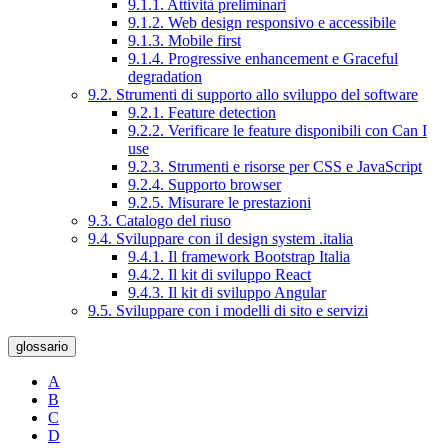
9.1.1. Attività preliminari
9.1.2. Web design responsivo e accessibile
9.1.3. Mobile first
9.1.4. Progressive enhancement e Graceful
degradation
9.2. Strumenti di supporto allo sviluppo del software
9.2.1. Feature detection
9.2.2. Verificare le feature disponibili con Can I
use
9.2.3. Strumenti e risorse per CSS e JavaScript
9.2.4. Supporto browser
9.2.5. Misurare le prestazioni
9.3. Catalogo del riuso
9.4. Sviluppare con il design system .italia
9.4.1. Il framework Bootstrap Italia
9.4.2. Il kit di sviluppo React
9.4.3. Il kit di sviluppo Angular
9.5. Sviluppare con i modelli di sito e servizi
glossario
A
B
C
D