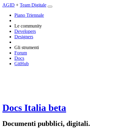
AGID
+
Team Digitale
Piano Triennale
Le community
Developers
Designers
Gli strumenti
Forum
Docs
GitHub
Docs Italia
beta
Documenti pubblici, digitali.