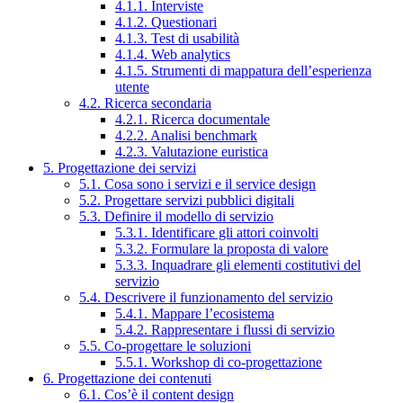
4.1.1. Interviste
4.1.2. Questionari
4.1.3. Test di usabilità
4.1.4. Web analytics
4.1.5. Strumenti di mappatura dell’esperienza
utente
4.2. Ricerca secondaria
4.2.1. Ricerca documentale
4.2.2. Analisi benchmark
4.2.3. Valutazione euristica
5. Progettazione dei servizi
5.1. Cosa sono i servizi e il service design
5.2. Progettare servizi pubblici digitali
5.3. Definire il modello di servizio
5.3.1. Identificare gli attori coinvolti
5.3.2. Formulare la proposta di valore
5.3.3. Inquadrare gli elementi costitutivi del
servizio
5.4. Descrivere il funzionamento del servizio
5.4.1. Mappare l’ecosistema
5.4.2. Rappresentare i flussi di servizio
5.5. Co-progettare le soluzioni
5.5.1. Workshop di co-progettazione
6. Progettazione dei contenuti
6.1. Cos’è il content design