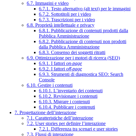
6.7. Immagini e video
6.7.1. Testo alternativo (alt text) per le immagini
6.7.2. Sottotitoli per i video
6.7.3. Trascrizioni per i video
6.8. Proprietà intellettuale e privacy
6.8.1. Pubblicazione di contenuti prodotti dalla
Pubblica Amministrazione
6.8.2. Pubblicazione di contenuti non prodotti
dalla Pubblica Amministrazione
6.8.3. Consenso dei soggetti ritratti
6.9. Ottimizzazione per i motori di ricerca (SEO)
6.9.1. I fattori
on-page
6.9.2. I fattori
off-page
6.9.3. Strumenti di diagnostica SEO: Search
Console
6.10. Gestire i contenuti
6.10.1. L’inventario dei contenuti
6.10.2. Revisionare i contenuti
6.10.3. Migrare i contenuti
6.10.4. Pubblicare i contenuti
7. Progettazione dell’interazione
7.1. Caratteristiche dell’interazione
7.2. User stories per definire l’interazione
7.2.1. Differenza tra scenari e user stories
7.3. Flussi di interazione