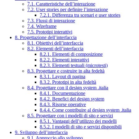
7.1. Caratteristiche dell’interazione
7.2. User stories per definire l’interazione
7.2.1. Differenza tra scenari e user stories
7.3. Flussi di interazione
7.4. Wireframe
7.5. Prototipi interattivi
8. Progettazione dell’interfaccia
8.1. Obiettivi dell’interfaccia
8.2. Elementi dell’interfaccia
8.2.1. Elementi di composizione
8.2.2. Elementi interattivi
8.2.3. Elementi testuali (microtesti)
8.3. Progettare e costruire in alta fedeltà
8.3.1. Layout di pagina
8.3.2. Prototipi in alta fedeltà
8.4. Progettare con il design system .italia
8.4.1. Documentazione
8.4.2. Benefici del design system
8.4.3. Risorse operative
8.4.4. Come contribuire al design system .italia
8.5. Progettare con i modelli di sito e servizi
8.5.1. Vantaggi dell’utilizzo dei modelli
8.5.2. I modelli di sito e servizi disponibili
9. Sviluppo dell’interfaccia
9.1. Approccio allo sviluppo