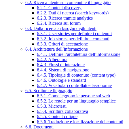
6.2. Ricerca utente sui contenuti e il linguaggio
6.2.1. Content discovery
6.2.2. Dati di ricerca (search keywords)
6.2.3. Ricerca tramite analytics
6.2.4. Ricerca sui forum
6.3. Dalla ricerca ai bisogni degli utenti
6.3.1. User stories per definire i contenuti
6.3.2. Job stories per definire i contenuti
6.3.3. Criteri di accettazione
6.4. Architettura dell’informazione
6.4.1. Definire l’architettura dell’informazione
6.4.2. Alberatura
6.4.3. Flussi di interazione
6.4.4. Sistemi di navigazione
6.4.5. Tipologie di contenuto (content type)
6.4.6. Ontologie e standard
6.4.7. Vocabolari controllati e tassonomie
6.5. Scrittura e linguaggio
6.5.1. Come leggono le persone sul web
6.5.2. Le regole per un linguaggio semplice
6.5.3. Microtesti
6.5.4. Scrittura collaborativa
6.5.5. Content critique
6.5.6. Traduzione e localizzazione dei contenuti
6.6. Documenti