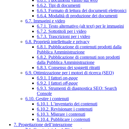
6.6.1. I documenti vanno sul web
6.6.2. Tipi di documenti
6.6.3. Formato di lettura dei documenti elettronici
6.6.4. Modalità di produzione dei documenti
6.7. Immagini e video
6.7.1. Testo alternativo (alt text) per le immagini
6.7.2. Sottotitoli per i video
6.7.3. Trascrizioni per i video
6.8. Proprietà intellettuale e privacy
6.8.1. Pubblicazione di contenuti prodotti dalla
Pubblica Amministrazione
6.8.2. Pubblicazione di contenuti non prodotti
dalla Pubblica Amministrazione
6.8.3. Consenso dei soggetti ritratti
6.9. Ottimizzazione per i motori di ricerca (SEO)
6.9.1. I fattori
on-page
6.9.2. I fattori
off-page
6.9.3. Strumenti di diagnostica SEO: Search
Console
6.10. Gestire i contenuti
6.10.1. L’inventario dei contenuti
6.10.2. Revisionare i contenuti
6.10.3. Migrare i contenuti
6.10.4. Pubblicare i contenuti
7. Progettazione dell’interazione