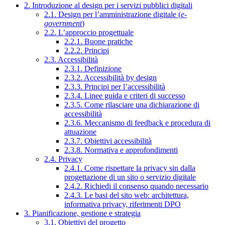
2. Introduzione al design per i servizi pubblici digitali
2.1. Design per l’amministrazione digitale (
e-
government
)
2.2. L’approccio progettuale
2.2.1. Buone pratiche
2.2.2. Principi
2.3. Accessibilità
2.3.1. Definizione
2.3.2. Accessibilità by design
2.3.3. Principi per l’accessibilità
2.3.4. Linee guida e criteri di successo
2.3.5. Come rilasciare una dichiarazione di
accessibilità
2.3.6. Meccanismo di feedback e procedura di
attuazione
2.3.7. Obiettivi accessibilità
2.3.8. Normativa e approfondimenti
2.4. Privacy
2.4.1. Come rispettare la privacy sin dalla
progettazione di un sito o servizio digitale
2.4.2. Richiedi il consenso quando necessario
2.4.3. Le basi del sito web: architettura,
informativa privacy, riferimenti DPO
3. Pianificazione, gestione e strategia
3.1. Obiettivi del progetto