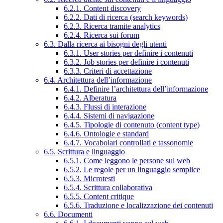
6.2.1. Content discovery
6.2.2. Dati di ricerca (search keywords)
6.2.3. Ricerca tramite analytics
6.2.4. Ricerca sui forum
6.3. Dalla ricerca ai bisogni degli utenti
6.3.1. User stories per definire i contenuti
6.3.2. Job stories per definire i contenuti
6.3.3. Criteri di accettazione
6.4. Architettura dell’informazione
6.4.1. Definire l’architettura dell’informazione
6.4.2. Alberatura
6.4.3. Flussi di interazione
6.4.4. Sistemi di navigazione
6.4.5. Tipologie di contenuto (content type)
6.4.6. Ontologie e standard
6.4.7. Vocabolari controllati e tassonomie
6.5. Scrittura e linguaggio
6.5.1. Come leggono le persone sul web
6.5.2. Le regole per un linguaggio semplice
6.5.3. Microtesti
6.5.4. Scrittura collaborativa
6.5.5. Content critique
6.5.6. Traduzione e localizzazione dei contenuti
6.6. Documenti