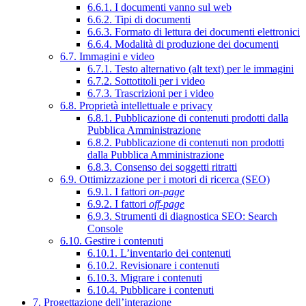
6.6.1. I documenti vanno sul web
6.6.2. Tipi di documenti
6.6.3. Formato di lettura dei documenti elettronici
6.6.4. Modalità di produzione dei documenti
6.7. Immagini e video
6.7.1. Testo alternativo (alt text) per le immagini
6.7.2. Sottotitoli per i video
6.7.3. Trascrizioni per i video
6.8. Proprietà intellettuale e privacy
6.8.1. Pubblicazione di contenuti prodotti dalla
Pubblica Amministrazione
6.8.2. Pubblicazione di contenuti non prodotti
dalla Pubblica Amministrazione
6.8.3. Consenso dei soggetti ritratti
6.9. Ottimizzazione per i motori di ricerca (SEO)
6.9.1. I fattori
on-page
6.9.2. I fattori
off-page
6.9.3. Strumenti di diagnostica SEO: Search
Console
6.10. Gestire i contenuti
6.10.1. L’inventario dei contenuti
6.10.2. Revisionare i contenuti
6.10.3. Migrare i contenuti
6.10.4. Pubblicare i contenuti
7. Progettazione dell’interazione