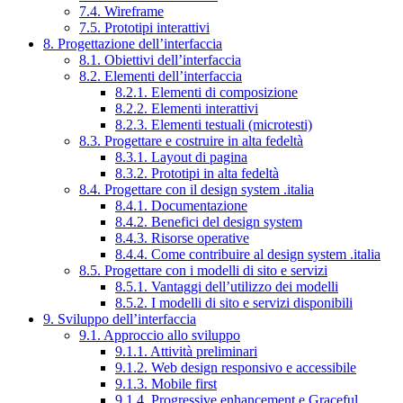
7.4. Wireframe
7.5. Prototipi interattivi
8. Progettazione dell’interfaccia
8.1. Obiettivi dell’interfaccia
8.2. Elementi dell’interfaccia
8.2.1. Elementi di composizione
8.2.2. Elementi interattivi
8.2.3. Elementi testuali (microtesti)
8.3. Progettare e costruire in alta fedeltà
8.3.1. Layout di pagina
8.3.2. Prototipi in alta fedeltà
8.4. Progettare con il design system .italia
8.4.1. Documentazione
8.4.2. Benefici del design system
8.4.3. Risorse operative
8.4.4. Come contribuire al design system .italia
8.5. Progettare con i modelli di sito e servizi
8.5.1. Vantaggi dell’utilizzo dei modelli
8.5.2. I modelli di sito e servizi disponibili
9. Sviluppo dell’interfaccia
9.1. Approccio allo sviluppo
9.1.1. Attività preliminari
9.1.2. Web design responsivo e accessibile
9.1.3. Mobile first
9.1.4. Progressive enhancement e Graceful