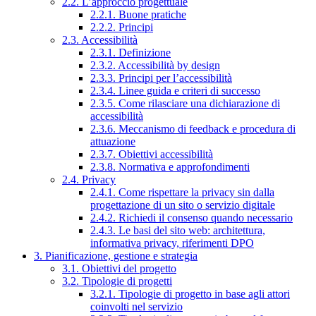
2.2. L’approccio progettuale
2.2.1. Buone pratiche
2.2.2. Principi
2.3. Accessibilità
2.3.1. Definizione
2.3.2. Accessibilità by design
2.3.3. Principi per l’accessibilità
2.3.4. Linee guida e criteri di successo
2.3.5. Come rilasciare una dichiarazione di
accessibilità
2.3.6. Meccanismo di feedback e procedura di
attuazione
2.3.7. Obiettivi accessibilità
2.3.8. Normativa e approfondimenti
2.4. Privacy
2.4.1. Come rispettare la privacy sin dalla
progettazione di un sito o servizio digitale
2.4.2. Richiedi il consenso quando necessario
2.4.3. Le basi del sito web: architettura,
informativa privacy, riferimenti DPO
3. Pianificazione, gestione e strategia
3.1. Obiettivi del progetto
3.2. Tipologie di progetti
3.2.1. Tipologie di progetto in base agli attori
coinvolti nel servizio