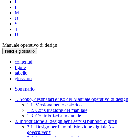
E
I
M
O
S
T
U
Manuale operativo di design
indici e glossario
contenuti
figure
tabelle
glossario
Sommario
1. Scopo, destinatari e uso del Manuale operativo di design
1.1. Versionamento e storico
1.2. Consultazione del manuale
1.3. Contribuisci al manuale
2. Introduzione al design per i servizi pubblici digitali
2.1. Design per l’amministrazione digitale (
e-
government
)