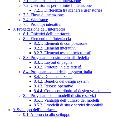
7.1. Caratteristiche dell’interazione
7.2. User stories per definire l’interazione
7.2.1. Differenza tra scenari e user stories
7.3. Flussi di interazione
7.4. Wireframe
7.5. Prototipi interattivi
8. Progettazione dell’interfaccia
8.1. Obiettivi dell’interfaccia
8.2. Elementi dell’interfaccia
8.2.1. Elementi di composizione
8.2.2. Elementi interattivi
8.2.3. Elementi testuali (microtesti)
8.3. Progettare e costruire in alta fedeltà
8.3.1. Layout di pagina
8.3.2. Prototipi in alta fedeltà
8.4. Progettare con il design system .italia
8.4.1. Documentazione
8.4.2. Benefici del design system
8.4.3. Risorse operative
8.4.4. Come contribuire al design system .italia
8.5. Progettare con i modelli di sito e servizi
8.5.1. Vantaggi dell’utilizzo dei modelli
8.5.2. I modelli di sito e servizi disponibili
9. Sviluppo dell’interfaccia
9.1. Approccio allo sviluppo