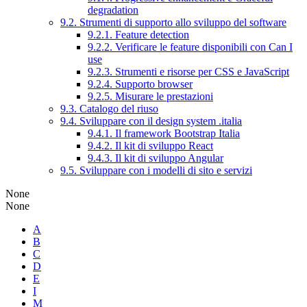
degradation
9.2. Strumenti di supporto allo sviluppo del software
9.2.1. Feature detection
9.2.2. Verificare le feature disponibili con Can I
use
9.2.3. Strumenti e risorse per CSS e JavaScript
9.2.4. Supporto browser
9.2.5. Misurare le prestazioni
9.3. Catalogo del riuso
9.4. Sviluppare con il design system .italia
9.4.1. Il framework Bootstrap Italia
9.4.2. Il kit di sviluppo React
9.4.3. Il kit di sviluppo Angular
9.5. Sviluppare con i modelli di sito e servizi
None
None
A
B
C
D
E
I
M