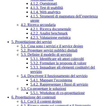
4.1.2. Questionari
4.1.3. Test di usabilità
4.1.4. Web analytics
4.1.5. Strumenti di mappatura dell’esperienza
utente
4.2. Ricerca secondaria
4.2.1. Ricerca documentale
4.2.2. Analisi benchmark
4.2.3. Valutazione euristica
5. Progettazione dei servizi
5.1. Cosa sono i servizi e il service design
5.2. Progettare servizi pubblici digitali
5.3. Definire il modello di servizio
5.3.1. Identificare gli attori coinvolti
5.3.2. Formulare la proposta di valore
5.3.3. Inquadrare gli elementi costitutivi del
servizio
5.4. Descrivere il funzionamento del servizio
5.4.1. Mappare l’ecosistema
5.4.2. Rappresentare i flussi di servizio
5.5. Co-progettare le soluzioni
5.5.1. Workshop di co-progettazione
6. Progettazione dei contenuti
6.1. Cos’è il content design
6.2. Ricerca utente sui contenuti e il linguaggio