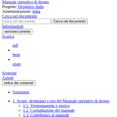
Manuale operativo di design
Progetto:
Designers Italia
Amministrazione:
italia
Cerca nel documento
Cerca nel documento
Informazioni
versione-corrente
Scarica
pdf
html
epub
Sorgente
Azioni
indice dei contenuti
Sommario
1. Scopo, destinatari e uso del Manuale operativo di design
1.1. Versionamento e storico
1.2. Consultazione del manuale
1.3. Contribuisci al manuale