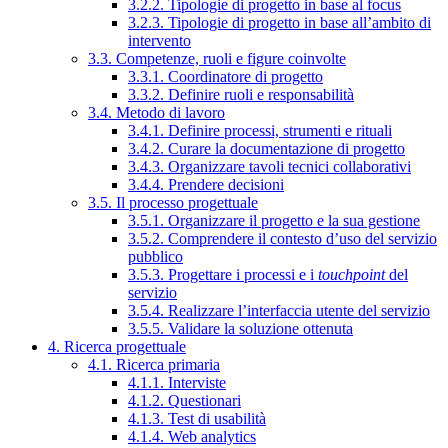
3.2.2. Tipologie di progetto in base al focus
3.2.3. Tipologie di progetto in base all’ambito di
intervento
3.3. Competenze, ruoli e figure coinvolte
3.3.1. Coordinatore di progetto
3.3.2. Definire ruoli e responsabilità
3.4. Metodo di lavoro
3.4.1. Definire processi, strumenti e rituali
3.4.2. Curare la documentazione di progetto
3.4.3. Organizzare tavoli tecnici collaborativi
3.4.4. Prendere decisioni
3.5. Il processo progettuale
3.5.1. Organizzare il progetto e la sua gestione
3.5.2. Comprendere il contesto d’uso del servizio
pubblico
3.5.3. Progettare i processi e i
touchpoint
del
servizio
3.5.4. Realizzare l’interfaccia utente del servizio
3.5.5. Validare la soluzione ottenuta
4. Ricerca progettuale
4.1. Ricerca primaria
4.1.1. Interviste
4.1.2. Questionari
4.1.3. Test di usabilità
4.1.4. Web analytics