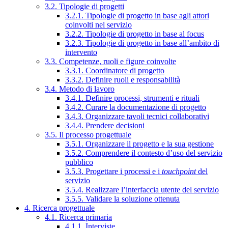
3.2. Tipologie di progetti
3.2.1. Tipologie di progetto in base agli attori
coinvolti nel servizio
3.2.2. Tipologie di progetto in base al focus
3.2.3. Tipologie di progetto in base all’ambito di
intervento
3.3. Competenze, ruoli e figure coinvolte
3.3.1. Coordinatore di progetto
3.3.2. Definire ruoli e responsabilità
3.4. Metodo di lavoro
3.4.1. Definire processi, strumenti e rituali
3.4.2. Curare la documentazione di progetto
3.4.3. Organizzare tavoli tecnici collaborativi
3.4.4. Prendere decisioni
3.5. Il processo progettuale
3.5.1. Organizzare il progetto e la sua gestione
3.5.2. Comprendere il contesto d’uso del servizio
pubblico
3.5.3. Progettare i processi e i
touchpoint
del
servizio
3.5.4. Realizzare l’interfaccia utente del servizio
3.5.5. Validare la soluzione ottenuta
4. Ricerca progettuale
4.1. Ricerca primaria
4.1.1. Interviste