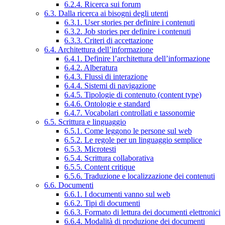
6.2.4. Ricerca sui forum
6.3. Dalla ricerca ai bisogni degli utenti
6.3.1. User stories per definire i contenuti
6.3.2. Job stories per definire i contenuti
6.3.3. Criteri di accettazione
6.4. Architettura dell’informazione
6.4.1. Definire l’architettura dell’informazione
6.4.2. Alberatura
6.4.3. Flussi di interazione
6.4.4. Sistemi di navigazione
6.4.5. Tipologie di contenuto (content type)
6.4.6. Ontologie e standard
6.4.7. Vocabolari controllati e tassonomie
6.5. Scrittura e linguaggio
6.5.1. Come leggono le persone sul web
6.5.2. Le regole per un linguaggio semplice
6.5.3. Microtesti
6.5.4. Scrittura collaborativa
6.5.5. Content critique
6.5.6. Traduzione e localizzazione dei contenuti
6.6. Documenti
6.6.1. I documenti vanno sul web
6.6.2. Tipi di documenti
6.6.3. Formato di lettura dei documenti elettronici
6.6.4. Modalità di produzione dei documenti