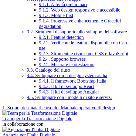
9.1.1. Attività preliminari
9.1.2. Web design responsivo e accessibile
9.1.3. Mobile first
9.1.4. Progressive enhancement e Graceful
degradation
9.2. Strumenti di supporto allo sviluppo del software
9.2.1. Feature detection
9.2.2. Verificare le feature disponibili con Can I
use
9.2.3. Strumenti e risorse per CSS e JavaScript
9.2.4. Supporto browser
9.2.5. Misurare le prestazioni
9.3. Catalogo del riuso
9.4. Sviluppare con il design system .italia
9.4.1. Il framework Bootstrap Italia
9.4.2. Il kit di sviluppo React
9.4.3. Il kit di sviluppo Angular
9.5. Sviluppare con i modelli di sito e servizi
1. Scopo, destinatari e uso del Manuale operativo di design
Team per la Trasformazione Digitale
in collaborazione con
Agenzia per l'Italia Digitale