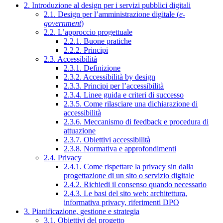
2. Introduzione al design per i servizi pubblici digitali
2.1. Design per l’amministrazione digitale (
e-
government
)
2.2. L’approccio progettuale
2.2.1. Buone pratiche
2.2.2. Principi
2.3. Accessibilità
2.3.1. Definizione
2.3.2. Accessibilità by design
2.3.3. Principi per l’accessibilità
2.3.4. Linee guida e criteri di successo
2.3.5. Come rilasciare una dichiarazione di
accessibilità
2.3.6. Meccanismo di feedback e procedura di
attuazione
2.3.7. Obiettivi accessibilità
2.3.8. Normativa e approfondimenti
2.4. Privacy
2.4.1. Come rispettare la privacy sin dalla
progettazione di un sito o servizio digitale
2.4.2. Richiedi il consenso quando necessario
2.4.3. Le basi del sito web: architettura,
informativa privacy, riferimenti DPO
3. Pianificazione, gestione e strategia
3.1. Obiettivi del progetto