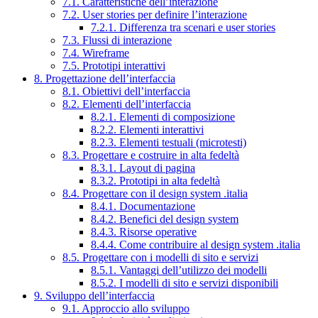
7.1. Caratteristiche dell’interazione
7.2. User stories per definire l’interazione
7.2.1. Differenza tra scenari e user stories
7.3. Flussi di interazione
7.4. Wireframe
7.5. Prototipi interattivi
8. Progettazione dell’interfaccia
8.1. Obiettivi dell’interfaccia
8.2. Elementi dell’interfaccia
8.2.1. Elementi di composizione
8.2.2. Elementi interattivi
8.2.3. Elementi testuali (microtesti)
8.3. Progettare e costruire in alta fedeltà
8.3.1. Layout di pagina
8.3.2. Prototipi in alta fedeltà
8.4. Progettare con il design system .italia
8.4.1. Documentazione
8.4.2. Benefici del design system
8.4.3. Risorse operative
8.4.4. Come contribuire al design system .italia
8.5. Progettare con i modelli di sito e servizi
8.5.1. Vantaggi dell’utilizzo dei modelli
8.5.2. I modelli di sito e servizi disponibili
9. Sviluppo dell’interfaccia
9.1. Approccio allo sviluppo