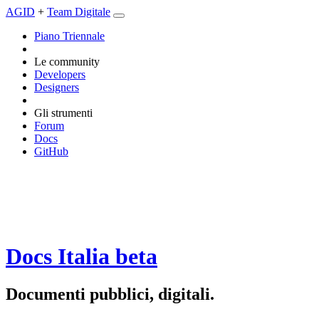
AGID
+
Team Digitale
Piano Triennale
Le community
Developers
Designers
Gli strumenti
Forum
Docs
GitHub
Docs Italia
beta
Documenti pubblici, digitali.