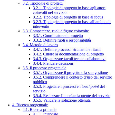
3.2. Tipologie di progetti
3.2.1. Tipologie di progetto in base agli attori
coinvolti nel servizio
3.2.2. Tipologie di progetto in base al focus
3.2.3. Tipologie di progetto in base all’ambito di
intervento
3.3. Competenze, ruoli e figure coinvolte
3.3.1. Coordinatore di progetto
3.3.2. Definire ruoli e responsabilità
3.4. Metodo di lavoro
3.4.1. Definire processi, strumenti e rituali
3.4.2. Curare la documentazione di progetto
3.4.3. Organizzare tavoli tecnici collaborativi
3.4.4. Prendere decisioni
3.5. Il processo progettuale
3.5.1. Organizzare il progetto e la sua gestione
3.5.2. Comprendere il contesto d’uso del servizio
pubblico
3.5.3. Progettare i processi e i
touchpoint
del
servizio
3.5.4. Realizzare l’interfaccia utente del servizio
3.5.5. Validare la soluzione ottenuta
4. Ricerca progettuale
4.1. Ricerca primaria
4.1.1. Interviste