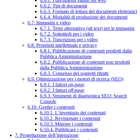
6.6.1. I documenti vanno sul web
6.6.2. Tipi di documenti
6.6.3. Formato di lettura dei documenti elettronici
6.6.4. Modalità di produzione dei documenti
6.7. Immagini e video
6.7.1. Testo alternativo (alt text) per le immagini
6.7.2. Sottotitoli per i video
6.7.3. Trascrizioni per i video
6.8. Proprietà intellettuale e privacy
6.8.1. Pubblicazione di contenuti prodotti dalla
Pubblica Amministrazione
6.8.2. Pubblicazione di contenuti non prodotti
dalla Pubblica Amministrazione
6.8.3. Consenso dei soggetti ritratti
6.9. Ottimizzazione per i motori di ricerca (SEO)
6.9.1. I fattori
on-page
6.9.2. I fattori
off-page
6.9.3. Strumenti di diagnostica SEO: Search
Console
6.10. Gestire i contenuti
6.10.1. L’inventario dei contenuti
6.10.2. Revisionare i contenuti
6.10.3. Migrare i contenuti
6.10.4. Pubblicare i contenuti
7. Progettazione dell’interazione