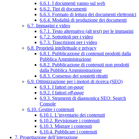
6.6.1. I documenti vanno sul web
6.6.2. Tipi di documenti
6.6.3. Formato di lettura dei documenti elettronici
6.6.4. Modalità di produzione dei documenti
6.7. Immagini e video
6.7.1. Testo alternativo (alt text) per le immagini
6.7.2. Sottotitoli per i video
6.7.3. Trascrizioni per i video
6.8. Proprietà intellettuale e privacy
6.8.1. Pubblicazione di contenuti prodotti dalla
Pubblica Amministrazione
6.8.2. Pubblicazione di contenuti non prodotti
dalla Pubblica Amministrazione
6.8.3. Consenso dei soggetti ritratti
6.9. Ottimizzazione per i motori di ricerca (SEO)
6.9.1. I fattori
on-page
6.9.2. I fattori
off-page
6.9.3. Strumenti di diagnostica SEO: Search
Console
6.10. Gestire i contenuti
6.10.1. L’inventario dei contenuti
6.10.2. Revisionare i contenuti
6.10.3. Migrare i contenuti
6.10.4. Pubblicare i contenuti
7. Progettazione dell’interazione