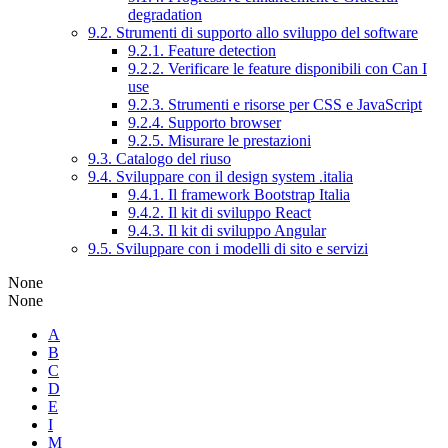
degradation
9.2. Strumenti di supporto allo sviluppo del software
9.2.1. Feature detection
9.2.2. Verificare le feature disponibili con Can I
use
9.2.3. Strumenti e risorse per CSS e JavaScript
9.2.4. Supporto browser
9.2.5. Misurare le prestazioni
9.3. Catalogo del riuso
9.4. Sviluppare con il design system .italia
9.4.1. Il framework Bootstrap Italia
9.4.2. Il kit di sviluppo React
9.4.3. Il kit di sviluppo Angular
9.5. Sviluppare con i modelli di sito e servizi
None
None
A
B
C
D
E
I
M