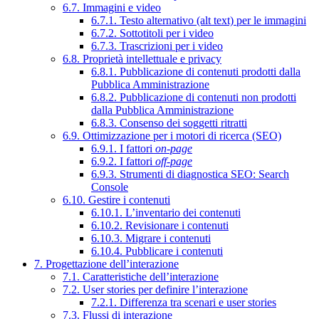
6.7. Immagini e video
6.7.1. Testo alternativo (alt text) per le immagini
6.7.2. Sottotitoli per i video
6.7.3. Trascrizioni per i video
6.8. Proprietà intellettuale e privacy
6.8.1. Pubblicazione di contenuti prodotti dalla
Pubblica Amministrazione
6.8.2. Pubblicazione di contenuti non prodotti
dalla Pubblica Amministrazione
6.8.3. Consenso dei soggetti ritratti
6.9. Ottimizzazione per i motori di ricerca (SEO)
6.9.1. I fattori
on-page
6.9.2. I fattori
off-page
6.9.3. Strumenti di diagnostica SEO: Search
Console
6.10. Gestire i contenuti
6.10.1. L’inventario dei contenuti
6.10.2. Revisionare i contenuti
6.10.3. Migrare i contenuti
6.10.4. Pubblicare i contenuti
7. Progettazione dell’interazione
7.1. Caratteristiche dell’interazione
7.2. User stories per definire l’interazione
7.2.1. Differenza tra scenari e user stories
7.3. Flussi di interazione