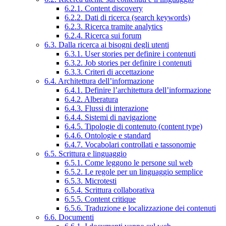
6.2.1. Content discovery
6.2.2. Dati di ricerca (search keywords)
6.2.3. Ricerca tramite analytics
6.2.4. Ricerca sui forum
6.3. Dalla ricerca ai bisogni degli utenti
6.3.1. User stories per definire i contenuti
6.3.2. Job stories per definire i contenuti
6.3.3. Criteri di accettazione
6.4. Architettura dell’informazione
6.4.1. Definire l’architettura dell’informazione
6.4.2. Alberatura
6.4.3. Flussi di interazione
6.4.4. Sistemi di navigazione
6.4.5. Tipologie di contenuto (content type)
6.4.6. Ontologie e standard
6.4.7. Vocabolari controllati e tassonomie
6.5. Scrittura e linguaggio
6.5.1. Come leggono le persone sul web
6.5.2. Le regole per un linguaggio semplice
6.5.3. Microtesti
6.5.4. Scrittura collaborativa
6.5.5. Content critique
6.5.6. Traduzione e localizzazione dei contenuti
6.6. Documenti