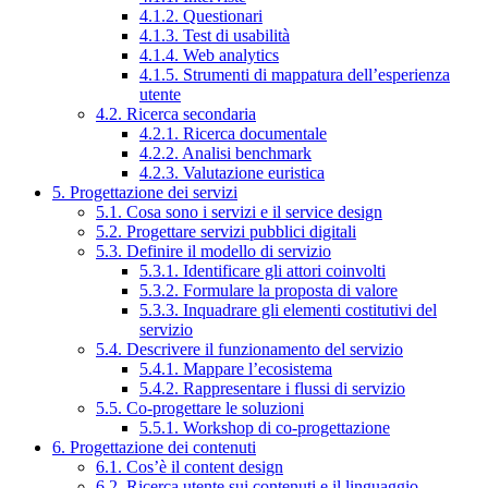
4.1.2. Questionari
4.1.3. Test di usabilità
4.1.4. Web analytics
4.1.5. Strumenti di mappatura dell’esperienza
utente
4.2. Ricerca secondaria
4.2.1. Ricerca documentale
4.2.2. Analisi benchmark
4.2.3. Valutazione euristica
5. Progettazione dei servizi
5.1. Cosa sono i servizi e il service design
5.2. Progettare servizi pubblici digitali
5.3. Definire il modello di servizio
5.3.1. Identificare gli attori coinvolti
5.3.2. Formulare la proposta di valore
5.3.3. Inquadrare gli elementi costitutivi del
servizio
5.4. Descrivere il funzionamento del servizio
5.4.1. Mappare l’ecosistema
5.4.2. Rappresentare i flussi di servizio
5.5. Co-progettare le soluzioni
5.5.1. Workshop di co-progettazione
6. Progettazione dei contenuti
6.1. Cos’è il content design
6.2. Ricerca utente sui contenuti e il linguaggio