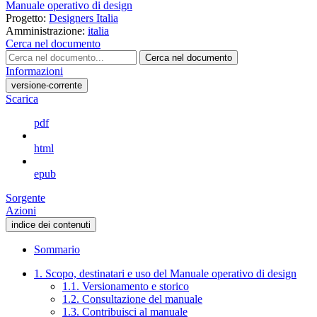
Manuale operativo di design
Progetto:
Designers Italia
Amministrazione:
italia
Cerca nel documento
Cerca nel documento
Informazioni
versione-corrente
Scarica
pdf
html
epub
Sorgente
Azioni
indice dei contenuti
Sommario
1. Scopo, destinatari e uso del Manuale operativo di design
1.1. Versionamento e storico
1.2. Consultazione del manuale
1.3. Contribuisci al manuale