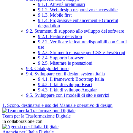
9.1.1. Attività preliminari
9.1.2. Web design responsivo e accessibile
9.1.3. Mobile first
9.1.4. Progressive enhancement e Graceful
degradation
9.2. Strumenti di supporto allo sviluppo del software
9.2.1. Feature detection
9.2.2. Verificare le feature disponibili con Can I
use
9.2.3. Strumenti e risorse per CSS e JavaScript
9.2.4. Supporto browser
9.2.5. Misurare le prestazioni
9.3. Catalogo del riuso
9.4. Sviluppare con il design system .italia
9.4.1. Il framework Bootstrap Italia
9.4.2. Il kit di sviluppo React
9.4.3. Il kit di sviluppo Angular
9.5. Sviluppare con i modelli di sito e servizi
1. Scopo, destinatari e uso del Manuale operativo di design
Team per la Trasformazione Digitale
in collaborazione con
Agenzia per l'Italia Digitale