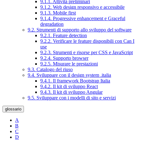
9.1.1. Attività preliminari
9.1.2. Web design responsivo e accessibile
9.1.3. Mobile first
9.1.4. Progressive enhancement e Graceful
degradation
9.2. Strumenti di supporto allo sviluppo del software
9.2.1. Feature detection
9.2.2. Verificare le feature disponibili con Can I
use
9.2.3. Strumenti e risorse per CSS e JavaScript
9.2.4. Supporto browser
9.2.5. Misurare le prestazioni
9.3. Catalogo del riuso
9.4. Sviluppare con il design system .italia
9.4.1. Il framework Bootstrap Italia
9.4.2. Il kit di sviluppo React
9.4.3. Il kit di sviluppo Angular
9.5. Sviluppare con i modelli di sito e servizi
glossario
A
B
C
D