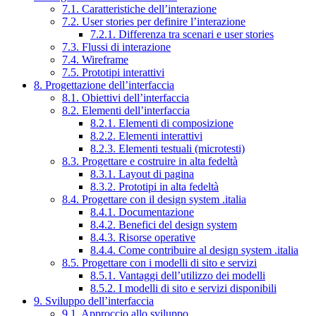
7.1. Caratteristiche dell’interazione
7.2. User stories per definire l’interazione
7.2.1. Differenza tra scenari e user stories
7.3. Flussi di interazione
7.4. Wireframe
7.5. Prototipi interattivi
8. Progettazione dell’interfaccia
8.1. Obiettivi dell’interfaccia
8.2. Elementi dell’interfaccia
8.2.1. Elementi di composizione
8.2.2. Elementi interattivi
8.2.3. Elementi testuali (microtesti)
8.3. Progettare e costruire in alta fedeltà
8.3.1. Layout di pagina
8.3.2. Prototipi in alta fedeltà
8.4. Progettare con il design system .italia
8.4.1. Documentazione
8.4.2. Benefici del design system
8.4.3. Risorse operative
8.4.4. Come contribuire al design system .italia
8.5. Progettare con i modelli di sito e servizi
8.5.1. Vantaggi dell’utilizzo dei modelli
8.5.2. I modelli di sito e servizi disponibili
9. Sviluppo dell’interfaccia
9.1. Approccio allo sviluppo