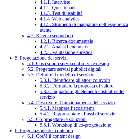
4.1.1. Interviste
4.1.2. Questionari
4.1.3. Test di usabilità
4.1.4. Web analytics
4.1.5. Strumenti di mappatura dell’esperienza
utente
4.2. Ricerca secondaria
4.2.1. Ricerca documentale
4.2.2. Analisi benchmark
4.2.3. Valutazione euristica
5. Progettazione dei servizi
5.1. Cosa sono i servizi e il service design
5.2. Progettare servizi pubblici digitali
5.3. Definire il modello di servizio
5.3.1. Identificare gli attori coinvolti
5.3.2. Formulare la proposta di valore
5.3.3. Inquadrare gli elementi costitutivi del
servizio
5.4. Descrivere il funzionamento del servizio
5.4.1. Mappare l’ecosistema
5.4.2. Rappresentare i flussi di servizio
5.5. Co-progettare le soluzioni
5.5.1. Workshop di co-progettazione
6. Progettazione dei contenuti
6.1. Cos’è il content design