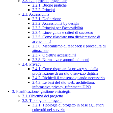
2.2. L’approccio progettuale
2.2.1. Buone pratiche
2.2.2. Principi
2.3. Accessibilità
2.3.1. Definizione
2.3.2. Accessibilità by design
2.3.3. Principi per l’accessibilità
2.3.4. Linee guida e criteri di successo
2.3.5. Come rilasciare una dichiarazione di
accessibilità
2.3.6. Meccanismo di feedback e procedura di
attuazione
2.3.7. Obiettivi accessibilità
2.3.8. Normativa e approfondimenti
2.4. Privacy
2.4.1. Come rispettare la privacy sin dalla
progettazione di un sito o servizio digitale
2.4.2. Richiedi il consenso quando necessario
2.4.3. Le basi del sito web: architettura,
informativa privacy, riferimenti DPO
3. Pianificazione, gestione e strategia
3.1. Obiettivi del progetto
3.2. Tipologie di progetti
3.2.1. Tipologie di progetto in base agli attori
coinvolti nel servizio