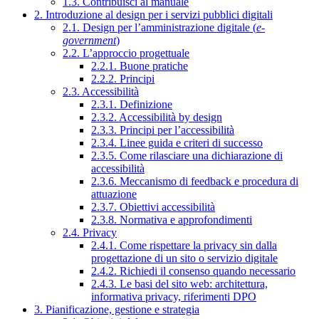
1.3. Contribuisci al manuale
2. Introduzione al design per i servizi pubblici digitali
2.1. Design per l’amministrazione digitale (
e-
government
)
2.2. L’approccio progettuale
2.2.1. Buone pratiche
2.2.2. Principi
2.3. Accessibilità
2.3.1. Definizione
2.3.2. Accessibilità by design
2.3.3. Principi per l’accessibilità
2.3.4. Linee guida e criteri di successo
2.3.5. Come rilasciare una dichiarazione di
accessibilità
2.3.6. Meccanismo di feedback e procedura di
attuazione
2.3.7. Obiettivi accessibilità
2.3.8. Normativa e approfondimenti
2.4. Privacy
2.4.1. Come rispettare la privacy sin dalla
progettazione di un sito o servizio digitale
2.4.2. Richiedi il consenso quando necessario
2.4.3. Le basi del sito web: architettura,
informativa privacy, riferimenti DPO
3. Pianificazione, gestione e strategia