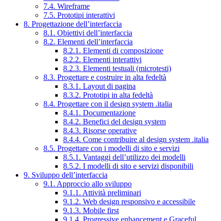
7.4. Wireframe
7.5. Prototipi interattivi
8. Progettazione dell’interfaccia
8.1. Obiettivi dell’interfaccia
8.2. Elementi dell’interfaccia
8.2.1. Elementi di composizione
8.2.2. Elementi interattivi
8.2.3. Elementi testuali (microtesti)
8.3. Progettare e costruire in alta fedeltà
8.3.1. Layout di pagina
8.3.2. Prototipi in alta fedeltà
8.4. Progettare con il design system .italia
8.4.1. Documentazione
8.4.2. Benefici del design system
8.4.3. Risorse operative
8.4.4. Come contribuire al design system .italia
8.5. Progettare con i modelli di sito e servizi
8.5.1. Vantaggi dell’utilizzo dei modelli
8.5.2. I modelli di sito e servizi disponibili
9. Sviluppo dell’interfaccia
9.1. Approccio allo sviluppo
9.1.1. Attività preliminari
9.1.2. Web design responsivo e accessibile
9.1.3. Mobile first
9.1.4. Progressive enhancement e Graceful