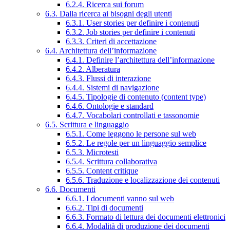
6.2.4. Ricerca sui forum
6.3. Dalla ricerca ai bisogni degli utenti
6.3.1. User stories per definire i contenuti
6.3.2. Job stories per definire i contenuti
6.3.3. Criteri di accettazione
6.4. Architettura dell’informazione
6.4.1. Definire l’architettura dell’informazione
6.4.2. Alberatura
6.4.3. Flussi di interazione
6.4.4. Sistemi di navigazione
6.4.5. Tipologie di contenuto (content type)
6.4.6. Ontologie e standard
6.4.7. Vocabolari controllati e tassonomie
6.5. Scrittura e linguaggio
6.5.1. Come leggono le persone sul web
6.5.2. Le regole per un linguaggio semplice
6.5.3. Microtesti
6.5.4. Scrittura collaborativa
6.5.5. Content critique
6.5.6. Traduzione e localizzazione dei contenuti
6.6. Documenti
6.6.1. I documenti vanno sul web
6.6.2. Tipi di documenti
6.6.3. Formato di lettura dei documenti elettronici
6.6.4. Modalità di produzione dei documenti