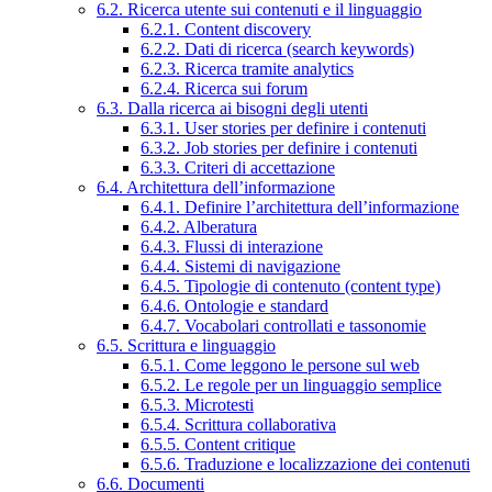
6.2. Ricerca utente sui contenuti e il linguaggio
6.2.1. Content discovery
6.2.2. Dati di ricerca (search keywords)
6.2.3. Ricerca tramite analytics
6.2.4. Ricerca sui forum
6.3. Dalla ricerca ai bisogni degli utenti
6.3.1. User stories per definire i contenuti
6.3.2. Job stories per definire i contenuti
6.3.3. Criteri di accettazione
6.4. Architettura dell’informazione
6.4.1. Definire l’architettura dell’informazione
6.4.2. Alberatura
6.4.3. Flussi di interazione
6.4.4. Sistemi di navigazione
6.4.5. Tipologie di contenuto (content type)
6.4.6. Ontologie e standard
6.4.7. Vocabolari controllati e tassonomie
6.5. Scrittura e linguaggio
6.5.1. Come leggono le persone sul web
6.5.2. Le regole per un linguaggio semplice
6.5.3. Microtesti
6.5.4. Scrittura collaborativa
6.5.5. Content critique
6.5.6. Traduzione e localizzazione dei contenuti
6.6. Documenti