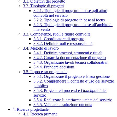
3.1. Obiettivi del progetto
3.2. Tipologie di progetti
3.2.1. Tipologie di progetto in base agli attori
coinvolti nel servizio
3.2.2. Tipologie di progetto in base al focus
3.2.3. Tipologie di progetto in base all’ambito di
intervento
3.3. Competenze, ruoli e figure coinvolte
3.3.1. Coordinatore di progetto
3.3.2. Definire ruoli e responsabilità
3.4. Metodo di lavoro
3.4.1. Definire processi, strumenti e rituali
3.4.2. Curare la documentazione di progetto
3.4.3. Organizzare tavoli tecnici collaborativi
3.4.4. Prendere decisioni
3.5. Il processo progettuale
3.5.1. Organizzare il progetto e la sua gestione
3.5.2. Comprendere il contesto d’uso del servizio
pubblico
3.5.3. Progettare i processi e i
touchpoint
del
servizio
3.5.4. Realizzare l’interfaccia utente del servizio
3.5.5. Validare la soluzione ottenuta
4. Ricerca progettuale
4.1. Ricerca primaria