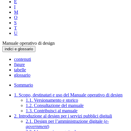
E
I
M
O
S
T
U
Manuale operativo di design
indici e glossario
contenuti
figure
tabelle
glossario
Sommario
1. Scopo, destinatari e uso del Manuale operativo di design
1.1. Versionamento e storico
1.2. Consultazione del manuale
1.3. Contribuisci al manuale
2. Introduzione al design per i servizi pubblici digitali
2.1. Design per l’amministrazione digitale (
e-
government
)