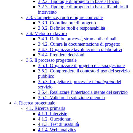
3.2.2. Tipologie di progetto in base al focus
3.2.3. Tipologie di progetto in base all’ambito di
intervento
3.3. Competenze, ruoli e figure coinvolte
3.3.1. Coordinatore di progetto
3.3.2. Definire ruoli e responsabilità
3.4. Metodo di lavoro
3.4.1. Definire processi, strumenti e rituali
3.4.2. Curare la documentazione di progetto
3.4.3. Organizzare tavoli tecnici collaborativi
3.4.4. Prendere decisioni
3.5. Il processo progettuale
3.5.1. Organizzare il progetto e la sua gestione
3.5.2. Comprendere il contesto d’uso del servizio
pubblico
3.5.3. Progettare i processi e i
touchpoint
del
servizio
3.5.4. Realizzare l’interfaccia utente del servizio
3.5.5. Validare la soluzione ottenuta
4. Ricerca progettuale
4.1. Ricerca primaria
4.1.1. Interviste
4.1.2. Questionari
4.1.3. Test di usabilità
4.1.4. Web analytics