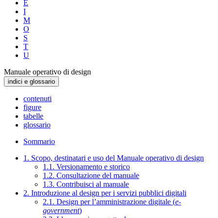
E
I
M
O
S
T
U
Manuale operativo di design
indici e glossario
contenuti
figure
tabelle
glossario
Sommario
1. Scopo, destinatari e uso del Manuale operativo di design
1.1. Versionamento e storico
1.2. Consultazione del manuale
1.3. Contribuisci al manuale
2. Introduzione al design per i servizi pubblici digitali
2.1. Design per l’amministrazione digitale (
e-
government
)