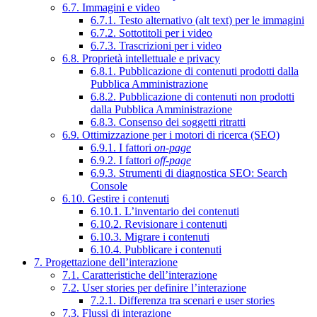
6.7. Immagini e video
6.7.1. Testo alternativo (alt text) per le immagini
6.7.2. Sottotitoli per i video
6.7.3. Trascrizioni per i video
6.8. Proprietà intellettuale e privacy
6.8.1. Pubblicazione di contenuti prodotti dalla
Pubblica Amministrazione
6.8.2. Pubblicazione di contenuti non prodotti
dalla Pubblica Amministrazione
6.8.3. Consenso dei soggetti ritratti
6.9. Ottimizzazione per i motori di ricerca (SEO)
6.9.1. I fattori
on-page
6.9.2. I fattori
off-page
6.9.3. Strumenti di diagnostica SEO: Search
Console
6.10. Gestire i contenuti
6.10.1. L’inventario dei contenuti
6.10.2. Revisionare i contenuti
6.10.3. Migrare i contenuti
6.10.4. Pubblicare i contenuti
7. Progettazione dell’interazione
7.1. Caratteristiche dell’interazione
7.2. User stories per definire l’interazione
7.2.1. Differenza tra scenari e user stories
7.3. Flussi di interazione