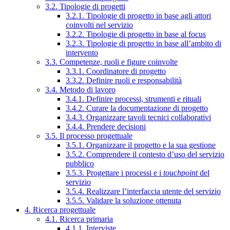
3.2. Tipologie di progetti
3.2.1. Tipologie di progetto in base agli attori
coinvolti nel servizio
3.2.2. Tipologie di progetto in base al focus
3.2.3. Tipologie di progetto in base all’ambito di
intervento
3.3. Competenze, ruoli e figure coinvolte
3.3.1. Coordinatore di progetto
3.3.2. Definire ruoli e responsabilità
3.4. Metodo di lavoro
3.4.1. Definire processi, strumenti e rituali
3.4.2. Curare la documentazione di progetto
3.4.3. Organizzare tavoli tecnici collaborativi
3.4.4. Prendere decisioni
3.5. Il processo progettuale
3.5.1. Organizzare il progetto e la sua gestione
3.5.2. Comprendere il contesto d’uso del servizio
pubblico
3.5.3. Progettare i processi e i
touchpoint
del
servizio
3.5.4. Realizzare l’interfaccia utente del servizio
3.5.5. Validare la soluzione ottenuta
4. Ricerca progettuale
4.1. Ricerca primaria
4.1.1. Interviste