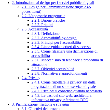
2. Introduzione al design per i servizi pubblici digitali
2.1. Design per l’amministrazione digitale (
e-
government
)
2.2. L’approccio progettuale
2.2.1. Buone pratiche
2.2.2. Principi
2.3. Accessibilità
2.3.1. Definizione
2.3.2. Accessibilità by design
2.3.3. Principi per l’accessibilità
2.3.4. Linee guida e criteri di successo
2.3.5. Come rilasciare una dichiarazione di
accessibilità
2.3.6. Meccanismo di feedback e procedura di
attuazione
2.3.7. Obiettivi accessibilità
2.3.8. Normativa e approfondimenti
2.4. Privacy
2.4.1. Come rispettare la privacy sin dalla
progettazione di un sito o servizio digitale
2.4.2. Richiedi il consenso quando necessario
2.4.3. Le basi del sito web: architettura,
informativa privacy, riferimenti DPO
3. Pianificazione, gestione e strategia
3.1. Obiettivi del progetto