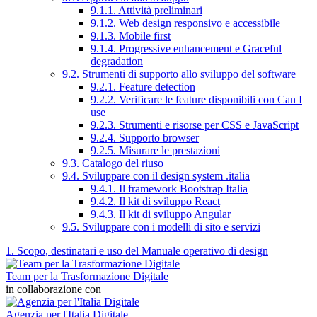
9.1.1. Attività preliminari
9.1.2. Web design responsivo e accessibile
9.1.3. Mobile first
9.1.4. Progressive enhancement e Graceful
degradation
9.2. Strumenti di supporto allo sviluppo del software
9.2.1. Feature detection
9.2.2. Verificare le feature disponibili con Can I
use
9.2.3. Strumenti e risorse per CSS e JavaScript
9.2.4. Supporto browser
9.2.5. Misurare le prestazioni
9.3. Catalogo del riuso
9.4. Sviluppare con il design system .italia
9.4.1. Il framework Bootstrap Italia
9.4.2. Il kit di sviluppo React
9.4.3. Il kit di sviluppo Angular
9.5. Sviluppare con i modelli di sito e servizi
1. Scopo, destinatari e uso del Manuale operativo di design
Team per la Trasformazione Digitale
in collaborazione con
Agenzia per l'Italia Digitale