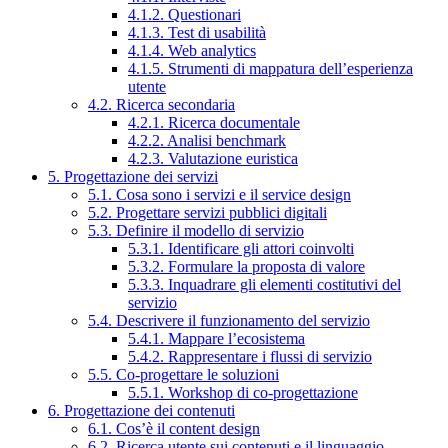
4.1.2. Questionari
4.1.3. Test di usabilità
4.1.4. Web analytics
4.1.5. Strumenti di mappatura dell’esperienza
utente
4.2. Ricerca secondaria
4.2.1. Ricerca documentale
4.2.2. Analisi benchmark
4.2.3. Valutazione euristica
5. Progettazione dei servizi
5.1. Cosa sono i servizi e il service design
5.2. Progettare servizi pubblici digitali
5.3. Definire il modello di servizio
5.3.1. Identificare gli attori coinvolti
5.3.2. Formulare la proposta di valore
5.3.3. Inquadrare gli elementi costitutivi del
servizio
5.4. Descrivere il funzionamento del servizio
5.4.1. Mappare l’ecosistema
5.4.2. Rappresentare i flussi di servizio
5.5. Co-progettare le soluzioni
5.5.1. Workshop di co-progettazione
6. Progettazione dei contenuti
6.1. Cos’è il content design
6.2. Ricerca utente sui contenuti e il linguaggio