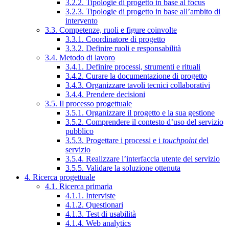
3.2.2. Tipologie di progetto in base al focus
3.2.3. Tipologie di progetto in base all’ambito di
intervento
3.3. Competenze, ruoli e figure coinvolte
3.3.1. Coordinatore di progetto
3.3.2. Definire ruoli e responsabilità
3.4. Metodo di lavoro
3.4.1. Definire processi, strumenti e rituali
3.4.2. Curare la documentazione di progetto
3.4.3. Organizzare tavoli tecnici collaborativi
3.4.4. Prendere decisioni
3.5. Il processo progettuale
3.5.1. Organizzare il progetto e la sua gestione
3.5.2. Comprendere il contesto d’uso del servizio
pubblico
3.5.3. Progettare i processi e i
touchpoint
del
servizio
3.5.4. Realizzare l’interfaccia utente del servizio
3.5.5. Validare la soluzione ottenuta
4. Ricerca progettuale
4.1. Ricerca primaria
4.1.1. Interviste
4.1.2. Questionari
4.1.3. Test di usabilità
4.1.4. Web analytics