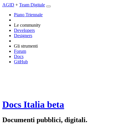
AGID
+
Team Digitale
Piano Triennale
Le community
Developers
Designers
Gli strumenti
Forum
Docs
GitHub
Docs Italia
beta
Documenti pubblici, digitali.