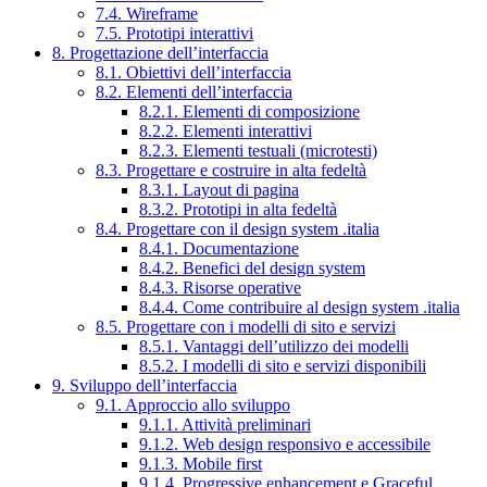
7.4. Wireframe
7.5. Prototipi interattivi
8. Progettazione dell’interfaccia
8.1. Obiettivi dell’interfaccia
8.2. Elementi dell’interfaccia
8.2.1. Elementi di composizione
8.2.2. Elementi interattivi
8.2.3. Elementi testuali (microtesti)
8.3. Progettare e costruire in alta fedeltà
8.3.1. Layout di pagina
8.3.2. Prototipi in alta fedeltà
8.4. Progettare con il design system .italia
8.4.1. Documentazione
8.4.2. Benefici del design system
8.4.3. Risorse operative
8.4.4. Come contribuire al design system .italia
8.5. Progettare con i modelli di sito e servizi
8.5.1. Vantaggi dell’utilizzo dei modelli
8.5.2. I modelli di sito e servizi disponibili
9. Sviluppo dell’interfaccia
9.1. Approccio allo sviluppo
9.1.1. Attività preliminari
9.1.2. Web design responsivo e accessibile
9.1.3. Mobile first
9.1.4. Progressive enhancement e Graceful