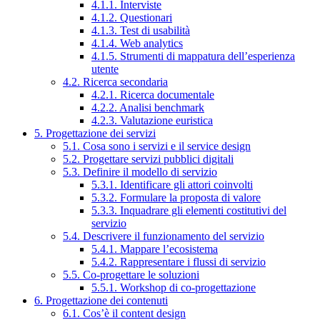
4.1.1. Interviste
4.1.2. Questionari
4.1.3. Test di usabilità
4.1.4. Web analytics
4.1.5. Strumenti di mappatura dell’esperienza
utente
4.2. Ricerca secondaria
4.2.1. Ricerca documentale
4.2.2. Analisi benchmark
4.2.3. Valutazione euristica
5. Progettazione dei servizi
5.1. Cosa sono i servizi e il service design
5.2. Progettare servizi pubblici digitali
5.3. Definire il modello di servizio
5.3.1. Identificare gli attori coinvolti
5.3.2. Formulare la proposta di valore
5.3.3. Inquadrare gli elementi costitutivi del
servizio
5.4. Descrivere il funzionamento del servizio
5.4.1. Mappare l’ecosistema
5.4.2. Rappresentare i flussi di servizio
5.5. Co-progettare le soluzioni
5.5.1. Workshop di co-progettazione
6. Progettazione dei contenuti
6.1. Cos’è il content design