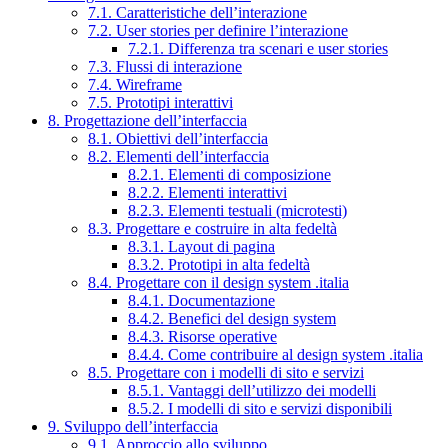
7.1. Caratteristiche dell’interazione
7.2. User stories per definire l’interazione
7.2.1. Differenza tra scenari e user stories
7.3. Flussi di interazione
7.4. Wireframe
7.5. Prototipi interattivi
8. Progettazione dell’interfaccia
8.1. Obiettivi dell’interfaccia
8.2. Elementi dell’interfaccia
8.2.1. Elementi di composizione
8.2.2. Elementi interattivi
8.2.3. Elementi testuali (microtesti)
8.3. Progettare e costruire in alta fedeltà
8.3.1. Layout di pagina
8.3.2. Prototipi in alta fedeltà
8.4. Progettare con il design system .italia
8.4.1. Documentazione
8.4.2. Benefici del design system
8.4.3. Risorse operative
8.4.4. Come contribuire al design system .italia
8.5. Progettare con i modelli di sito e servizi
8.5.1. Vantaggi dell’utilizzo dei modelli
8.5.2. I modelli di sito e servizi disponibili
9. Sviluppo dell’interfaccia
9.1. Approccio allo sviluppo