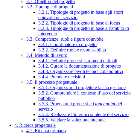
3.1. Obiettivi del progetto
3.2. Tipologie di progetti
3.2.1. Tipologie di progetto in base agli attori
coinvolti nel servizio
3.2.2. Tipologie di progetto in base al focus
3.2.3. Tipologie di progetto in base all’ambito di
intervento
3.3. Competenze, ruoli e figure coinvolte
3.3.1. Coordinatore di progetto
3.3.2. Definire ruoli e responsabilità
3.4. Metodo di lavoro
3.4.1. Definire processi, strumenti e rituali
3.4.2. Curare la documentazione di progetto
3.4.3. Organizzare tavoli tecnici collaborativi
3.4.4. Prendere decisioni
3.5. Il processo progettuale
3.5.1. Organizzare il progetto e la sua gestione
3.5.2. Comprendere il contesto d’uso del servizio
pubblico
3.5.3. Progettare i processi e i
touchpoint
del
servizio
3.5.4. Realizzare l’interfaccia utente del servizio
3.5.5. Validare la soluzione ottenuta
4. Ricerca progettuale
4.1. Ricerca primaria