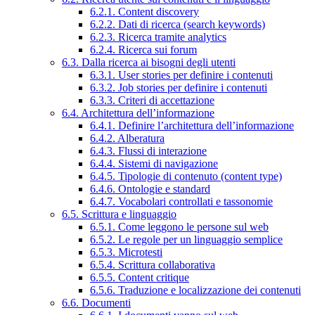
6.2.1. Content discovery
6.2.2. Dati di ricerca (search keywords)
6.2.3. Ricerca tramite analytics
6.2.4. Ricerca sui forum
6.3. Dalla ricerca ai bisogni degli utenti
6.3.1. User stories per definire i contenuti
6.3.2. Job stories per definire i contenuti
6.3.3. Criteri di accettazione
6.4. Architettura dell’informazione
6.4.1. Definire l’architettura dell’informazione
6.4.2. Alberatura
6.4.3. Flussi di interazione
6.4.4. Sistemi di navigazione
6.4.5. Tipologie di contenuto (content type)
6.4.6. Ontologie e standard
6.4.7. Vocabolari controllati e tassonomie
6.5. Scrittura e linguaggio
6.5.1. Come leggono le persone sul web
6.5.2. Le regole per un linguaggio semplice
6.5.3. Microtesti
6.5.4. Scrittura collaborativa
6.5.5. Content critique
6.5.6. Traduzione e localizzazione dei contenuti
6.6. Documenti