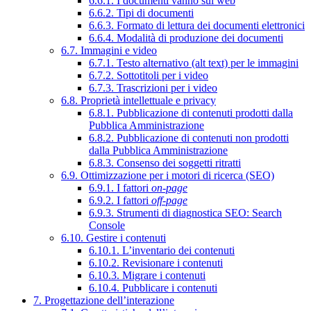
6.6.1. I documenti vanno sul web
6.6.2. Tipi di documenti
6.6.3. Formato di lettura dei documenti elettronici
6.6.4. Modalità di produzione dei documenti
6.7. Immagini e video
6.7.1. Testo alternativo (alt text) per le immagini
6.7.2. Sottotitoli per i video
6.7.3. Trascrizioni per i video
6.8. Proprietà intellettuale e privacy
6.8.1. Pubblicazione di contenuti prodotti dalla
Pubblica Amministrazione
6.8.2. Pubblicazione di contenuti non prodotti
dalla Pubblica Amministrazione
6.8.3. Consenso dei soggetti ritratti
6.9. Ottimizzazione per i motori di ricerca (SEO)
6.9.1. I fattori
on-page
6.9.2. I fattori
off-page
6.9.3. Strumenti di diagnostica SEO: Search
Console
6.10. Gestire i contenuti
6.10.1. L’inventario dei contenuti
6.10.2. Revisionare i contenuti
6.10.3. Migrare i contenuti
6.10.4. Pubblicare i contenuti
7. Progettazione dell’interazione