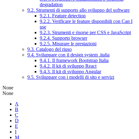
degradation
9.2. Strumenti di supporto allo sviluppo del software
9.2.1. Feature detection
9.2.2. Verificare le feature disponibili con Can I
use
9.2.3. Strumenti e risorse per CSS e JavaScript
9.2.4. Supporto browser
9.2.5. Misurare le prestazioni
9.3. Catalogo del riuso
9.4. Sviluppare con il design system .italia
9.4.1. Il framework Bootstrap Italia
9.4.2. Il kit di sviluppo React
9.4.3. Il kit di sviluppo Angular
9.5. Sviluppare con i modelli di sito e servizi
None
None
A
B
C
D
E
I
M