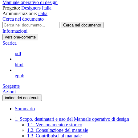
Manuale operativo di design
Progetto:
Designers Italia
Amministrazione:
italia
Cerca nel documento
Cerca nel documento
Informazioni
versione-corrente
Scarica
pdf
html
epub
Sorgente
Azioni
indice dei contenuti
Sommario
1. Scopo, destinatari e uso del Manuale operativo di design
1.1. Versionamento e storico
1.2. Consultazione del manuale
1.3. Contribuisci al manuale