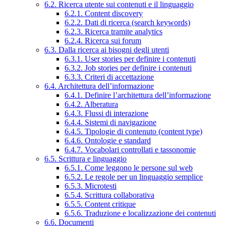
6.2. Ricerca utente sui contenuti e il linguaggio
6.2.1. Content discovery
6.2.2. Dati di ricerca (search keywords)
6.2.3. Ricerca tramite analytics
6.2.4. Ricerca sui forum
6.3. Dalla ricerca ai bisogni degli utenti
6.3.1. User stories per definire i contenuti
6.3.2. Job stories per definire i contenuti
6.3.3. Criteri di accettazione
6.4. Architettura dell’informazione
6.4.1. Definire l’architettura dell’informazione
6.4.2. Alberatura
6.4.3. Flussi di interazione
6.4.4. Sistemi di navigazione
6.4.5. Tipologie di contenuto (content type)
6.4.6. Ontologie e standard
6.4.7. Vocabolari controllati e tassonomie
6.5. Scrittura e linguaggio
6.5.1. Come leggono le persone sul web
6.5.2. Le regole per un linguaggio semplice
6.5.3. Microtesti
6.5.4. Scrittura collaborativa
6.5.5. Content critique
6.5.6. Traduzione e localizzazione dei contenuti
6.6. Documenti