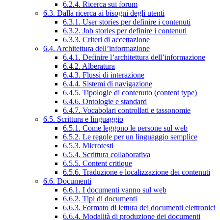
6.2.4. Ricerca sui forum
6.3. Dalla ricerca ai bisogni degli utenti
6.3.1. User stories per definire i contenuti
6.3.2. Job stories per definire i contenuti
6.3.3. Criteri di accettazione
6.4. Architettura dell’informazione
6.4.1. Definire l’architettura dell’informazione
6.4.2. Alberatura
6.4.3. Flussi di interazione
6.4.4. Sistemi di navigazione
6.4.5. Tipologie di contenuto (content type)
6.4.6. Ontologie e standard
6.4.7. Vocabolari controllati e tassonomie
6.5. Scrittura e linguaggio
6.5.1. Come leggono le persone sul web
6.5.2. Le regole per un linguaggio semplice
6.5.3. Microtesti
6.5.4. Scrittura collaborativa
6.5.5. Content critique
6.5.6. Traduzione e localizzazione dei contenuti
6.6. Documenti
6.6.1. I documenti vanno sul web
6.6.2. Tipi di documenti
6.6.3. Formato di lettura dei documenti elettronici
6.6.4. Modalità di produzione dei documenti