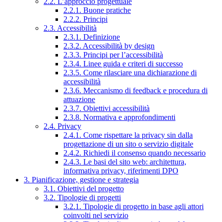
2.2. L’approccio progettuale
2.2.1. Buone pratiche
2.2.2. Principi
2.3. Accessibilità
2.3.1. Definizione
2.3.2. Accessibilità by design
2.3.3. Principi per l’accessibilità
2.3.4. Linee guida e criteri di successo
2.3.5. Come rilasciare una dichiarazione di
accessibilità
2.3.6. Meccanismo di feedback e procedura di
attuazione
2.3.7. Obiettivi accessibilità
2.3.8. Normativa e approfondimenti
2.4. Privacy
2.4.1. Come rispettare la privacy sin dalla
progettazione di un sito o servizio digitale
2.4.2. Richiedi il consenso quando necessario
2.4.3. Le basi del sito web: architettura,
informativa privacy, riferimenti DPO
3. Pianificazione, gestione e strategia
3.1. Obiettivi del progetto
3.2. Tipologie di progetti
3.2.1. Tipologie di progetto in base agli attori
coinvolti nel servizio