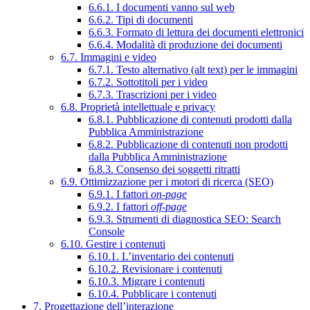
6.6.1. I documenti vanno sul web
6.6.2. Tipi di documenti
6.6.3. Formato di lettura dei documenti elettronici
6.6.4. Modalità di produzione dei documenti
6.7. Immagini e video
6.7.1. Testo alternativo (alt text) per le immagini
6.7.2. Sottotitoli per i video
6.7.3. Trascrizioni per i video
6.8. Proprietà intellettuale e privacy
6.8.1. Pubblicazione di contenuti prodotti dalla
Pubblica Amministrazione
6.8.2. Pubblicazione di contenuti non prodotti
dalla Pubblica Amministrazione
6.8.3. Consenso dei soggetti ritratti
6.9. Ottimizzazione per i motori di ricerca (SEO)
6.9.1. I fattori
on-page
6.9.2. I fattori
off-page
6.9.3. Strumenti di diagnostica SEO: Search
Console
6.10. Gestire i contenuti
6.10.1. L’inventario dei contenuti
6.10.2. Revisionare i contenuti
6.10.3. Migrare i contenuti
6.10.4. Pubblicare i contenuti
7. Progettazione dell’interazione