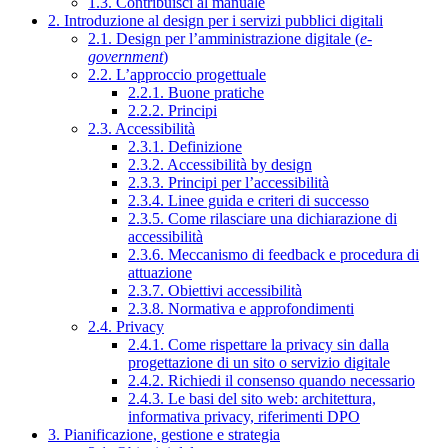
1.3. Contribuisci al manuale
2. Introduzione al design per i servizi pubblici digitali
2.1. Design per l’amministrazione digitale (
e-
government
)
2.2. L’approccio progettuale
2.2.1. Buone pratiche
2.2.2. Principi
2.3. Accessibilità
2.3.1. Definizione
2.3.2. Accessibilità by design
2.3.3. Principi per l’accessibilità
2.3.4. Linee guida e criteri di successo
2.3.5. Come rilasciare una dichiarazione di
accessibilità
2.3.6. Meccanismo di feedback e procedura di
attuazione
2.3.7. Obiettivi accessibilità
2.3.8. Normativa e approfondimenti
2.4. Privacy
2.4.1. Come rispettare la privacy sin dalla
progettazione di un sito o servizio digitale
2.4.2. Richiedi il consenso quando necessario
2.4.3. Le basi del sito web: architettura,
informativa privacy, riferimenti DPO
3. Pianificazione, gestione e strategia