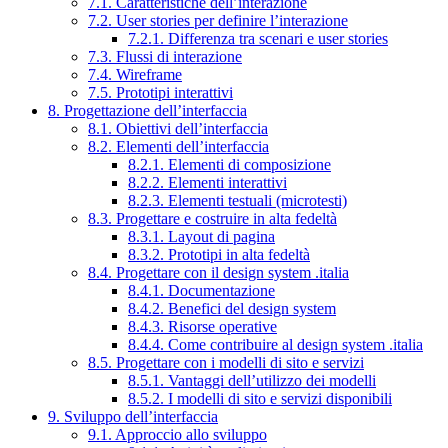
7.1. Caratteristiche dell’interazione
7.2. User stories per definire l’interazione
7.2.1. Differenza tra scenari e user stories
7.3. Flussi di interazione
7.4. Wireframe
7.5. Prototipi interattivi
8. Progettazione dell’interfaccia
8.1. Obiettivi dell’interfaccia
8.2. Elementi dell’interfaccia
8.2.1. Elementi di composizione
8.2.2. Elementi interattivi
8.2.3. Elementi testuali (microtesti)
8.3. Progettare e costruire in alta fedeltà
8.3.1. Layout di pagina
8.3.2. Prototipi in alta fedeltà
8.4. Progettare con il design system .italia
8.4.1. Documentazione
8.4.2. Benefici del design system
8.4.3. Risorse operative
8.4.4. Come contribuire al design system .italia
8.5. Progettare con i modelli di sito e servizi
8.5.1. Vantaggi dell’utilizzo dei modelli
8.5.2. I modelli di sito e servizi disponibili
9. Sviluppo dell’interfaccia
9.1. Approccio allo sviluppo