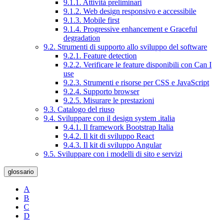
9.1.1. Attività preliminari
9.1.2. Web design responsivo e accessibile
9.1.3. Mobile first
9.1.4. Progressive enhancement e Graceful
degradation
9.2. Strumenti di supporto allo sviluppo del software
9.2.1. Feature detection
9.2.2. Verificare le feature disponibili con Can I
use
9.2.3. Strumenti e risorse per CSS e JavaScript
9.2.4. Supporto browser
9.2.5. Misurare le prestazioni
9.3. Catalogo del riuso
9.4. Sviluppare con il design system .italia
9.4.1. Il framework Bootstrap Italia
9.4.2. Il kit di sviluppo React
9.4.3. Il kit di sviluppo Angular
9.5. Sviluppare con i modelli di sito e servizi
glossario
A
B
C
D