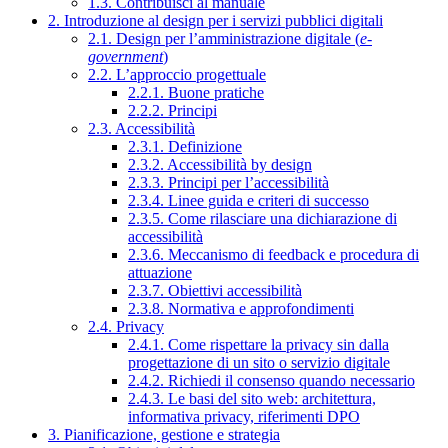
1.3. Contribuisci al manuale
2. Introduzione al design per i servizi pubblici digitali
2.1. Design per l’amministrazione digitale (
e-
government
)
2.2. L’approccio progettuale
2.2.1. Buone pratiche
2.2.2. Principi
2.3. Accessibilità
2.3.1. Definizione
2.3.2. Accessibilità by design
2.3.3. Principi per l’accessibilità
2.3.4. Linee guida e criteri di successo
2.3.5. Come rilasciare una dichiarazione di
accessibilità
2.3.6. Meccanismo di feedback e procedura di
attuazione
2.3.7. Obiettivi accessibilità
2.3.8. Normativa e approfondimenti
2.4. Privacy
2.4.1. Come rispettare la privacy sin dalla
progettazione di un sito o servizio digitale
2.4.2. Richiedi il consenso quando necessario
2.4.3. Le basi del sito web: architettura,
informativa privacy, riferimenti DPO
3. Pianificazione, gestione e strategia