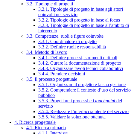
3.2. Tipologie di progetti
3.2.1. Tipologie di progetto in base agli attori
coinvolti nel servizio
3.2.2. Tipologie di progetto in base al focus
3.2.3. Tipologie di progetto in base all’ambito di
intervento
3.3. Competenze, ruoli e figure coinvolte
3.3.1. Coordinatore di progetto
3.3.2. Definire ruoli e responsabilità
3.4. Metodo di lavoro
3.4.1. Definire processi, strumenti e rituali
3.4.2. Curare la documentazione di progetto
3.4.3. Organizzare tavoli tecnici collaborativi
3.4.4. Prendere decisioni
3.5. Il processo progettuale
3.5.1. Organizzare il progetto e la sua gestione
3.5.2. Comprendere il contesto d’uso del servizio
pubblico
3.5.3. Progettare i processi e i
touchpoint
del
servizio
3.5.4. Realizzare l’interfaccia utente del servizio
3.5.5. Validare la soluzione ottenuta
4. Ricerca progettuale
4.1. Ricerca primaria
4.1.1. Interviste