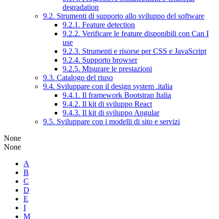
degradation
9.2. Strumenti di supporto allo sviluppo del software
9.2.1. Feature detection
9.2.2. Verificare le feature disponibili con Can I
use
9.2.3. Strumenti e risorse per CSS e JavaScript
9.2.4. Supporto browser
9.2.5. Misurare le prestazioni
9.3. Catalogo del riuso
9.4. Sviluppare con il design system .italia
9.4.1. Il framework Bootstrap Italia
9.4.2. Il kit di sviluppo React
9.4.3. Il kit di sviluppo Angular
9.5. Sviluppare con i modelli di sito e servizi
None
None
A
B
C
D
E
I
M