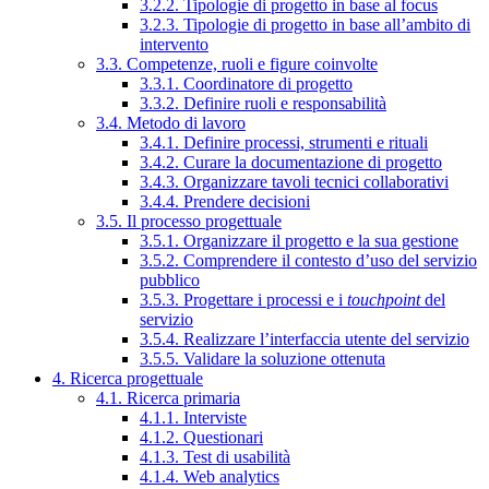
3.2.2. Tipologie di progetto in base al focus
3.2.3. Tipologie di progetto in base all’ambito di
intervento
3.3. Competenze, ruoli e figure coinvolte
3.3.1. Coordinatore di progetto
3.3.2. Definire ruoli e responsabilità
3.4. Metodo di lavoro
3.4.1. Definire processi, strumenti e rituali
3.4.2. Curare la documentazione di progetto
3.4.3. Organizzare tavoli tecnici collaborativi
3.4.4. Prendere decisioni
3.5. Il processo progettuale
3.5.1. Organizzare il progetto e la sua gestione
3.5.2. Comprendere il contesto d’uso del servizio
pubblico
3.5.3. Progettare i processi e i
touchpoint
del
servizio
3.5.4. Realizzare l’interfaccia utente del servizio
3.5.5. Validare la soluzione ottenuta
4. Ricerca progettuale
4.1. Ricerca primaria
4.1.1. Interviste
4.1.2. Questionari
4.1.3. Test di usabilità
4.1.4. Web analytics