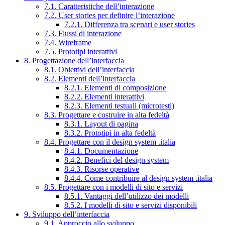
7.1. Caratteristiche dell’interazione
7.2. User stories per definire l’interazione
7.2.1. Differenza tra scenari e user stories
7.3. Flussi di interazione
7.4. Wireframe
7.5. Prototipi interattivi
8. Progettazione dell’interfaccia
8.1. Obiettivi dell’interfaccia
8.2. Elementi dell’interfaccia
8.2.1. Elementi di composizione
8.2.2. Elementi interattivi
8.2.3. Elementi testuali (microtesti)
8.3. Progettare e costruire in alta fedeltà
8.3.1. Layout di pagina
8.3.2. Prototipi in alta fedeltà
8.4. Progettare con il design system .italia
8.4.1. Documentazione
8.4.2. Benefici del design system
8.4.3. Risorse operative
8.4.4. Come contribuire al design system .italia
8.5. Progettare con i modelli di sito e servizi
8.5.1. Vantaggi dell’utilizzo dei modelli
8.5.2. I modelli di sito e servizi disponibili
9. Sviluppo dell’interfaccia
9.1. Approccio allo sviluppo