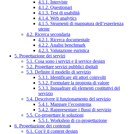
4.1.1. Interviste
4.1.2. Questionari
4.1.3. Test di usabilità
4.1.4. Web analytics
4.1.5. Strumenti di mappatura dell’esperienza
utente
4.2. Ricerca secondaria
4.2.1. Ricerca documentale
4.2.2. Analisi benchmark
4.2.3. Valutazione euristica
5. Progettazione dei servizi
5.1. Cosa sono i servizi e il service design
5.2. Progettare servizi pubblici digitali
5.3. Definire il modello di servizio
5.3.1. Identificare gli attori coinvolti
5.3.2. Formulare la proposta di valore
5.3.3. Inquadrare gli elementi costitutivi del
servizio
5.4. Descrivere il funzionamento del servizio
5.4.1. Mappare l’ecosistema
5.4.2. Rappresentare i flussi di servizio
5.5. Co-progettare le soluzioni
5.5.1. Workshop di co-progettazione
6. Progettazione dei contenuti
6.1. Cos’è il content design