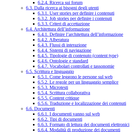
6.2.4. Ricerca sui forum
6.3. Dalla ricerca ai bisogni degli utenti
6.3.1. User stories per definire i contenuti
6.3.2. Job stories per definire i contenuti
6.3.3. Criteri di accettazione
6.4. Architettura dell’informazione
6.4.1. Definire l’architettura dell’informazione
6.4.2. Alberatura
6.4.3. Flussi di interazione
6.4.4. Sistemi di navigazione
6.4.5. Tipologie di contenuto (content type)
6.4.6. Ontologie e standard
6.4.7. Vocabolari controllati e tassonomie
6.5. Scrittura e linguaggio
6.5.1. Come leggono le persone sul web
6.5.2. Le regole per un linguaggio semplice
6.5.3. Microtesti
6.5.4. Scrittura collaborativa
6.5.5. Content critique
6.5.6. Traduzione e localizzazione dei contenuti
6.6. Documenti
6.6.1. I documenti vanno sul web
6.6.2. Tipi di documenti
6.6.3. Formato di lettura dei documenti elettronici
6.6.4. Modalità di produzione dei documenti