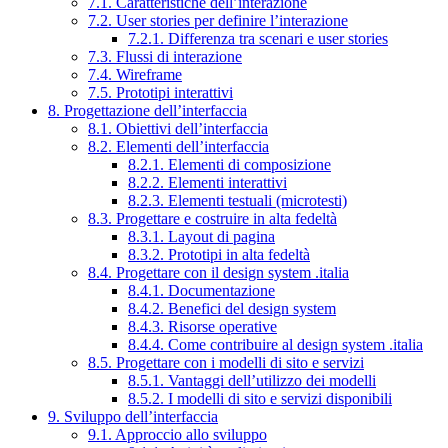
7.1. Caratteristiche dell’interazione
7.2. User stories per definire l’interazione
7.2.1. Differenza tra scenari e user stories
7.3. Flussi di interazione
7.4. Wireframe
7.5. Prototipi interattivi
8. Progettazione dell’interfaccia
8.1. Obiettivi dell’interfaccia
8.2. Elementi dell’interfaccia
8.2.1. Elementi di composizione
8.2.2. Elementi interattivi
8.2.3. Elementi testuali (microtesti)
8.3. Progettare e costruire in alta fedeltà
8.3.1. Layout di pagina
8.3.2. Prototipi in alta fedeltà
8.4. Progettare con il design system .italia
8.4.1. Documentazione
8.4.2. Benefici del design system
8.4.3. Risorse operative
8.4.4. Come contribuire al design system .italia
8.5. Progettare con i modelli di sito e servizi
8.5.1. Vantaggi dell’utilizzo dei modelli
8.5.2. I modelli di sito e servizi disponibili
9. Sviluppo dell’interfaccia
9.1. Approccio allo sviluppo