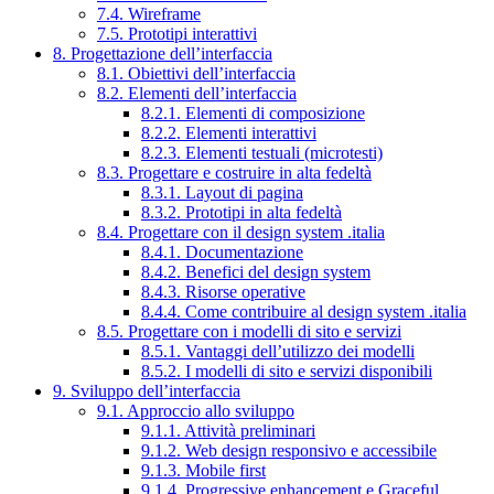
7.4. Wireframe
7.5. Prototipi interattivi
8. Progettazione dell’interfaccia
8.1. Obiettivi dell’interfaccia
8.2. Elementi dell’interfaccia
8.2.1. Elementi di composizione
8.2.2. Elementi interattivi
8.2.3. Elementi testuali (microtesti)
8.3. Progettare e costruire in alta fedeltà
8.3.1. Layout di pagina
8.3.2. Prototipi in alta fedeltà
8.4. Progettare con il design system .italia
8.4.1. Documentazione
8.4.2. Benefici del design system
8.4.3. Risorse operative
8.4.4. Come contribuire al design system .italia
8.5. Progettare con i modelli di sito e servizi
8.5.1. Vantaggi dell’utilizzo dei modelli
8.5.2. I modelli di sito e servizi disponibili
9. Sviluppo dell’interfaccia
9.1. Approccio allo sviluppo
9.1.1. Attività preliminari
9.1.2. Web design responsivo e accessibile
9.1.3. Mobile first
9.1.4. Progressive enhancement e Graceful