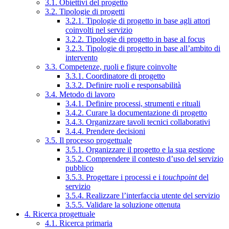
3.1. Obiettivi del progetto
3.2. Tipologie di progetti
3.2.1. Tipologie di progetto in base agli attori
coinvolti nel servizio
3.2.2. Tipologie di progetto in base al focus
3.2.3. Tipologie di progetto in base all’ambito di
intervento
3.3. Competenze, ruoli e figure coinvolte
3.3.1. Coordinatore di progetto
3.3.2. Definire ruoli e responsabilità
3.4. Metodo di lavoro
3.4.1. Definire processi, strumenti e rituali
3.4.2. Curare la documentazione di progetto
3.4.3. Organizzare tavoli tecnici collaborativi
3.4.4. Prendere decisioni
3.5. Il processo progettuale
3.5.1. Organizzare il progetto e la sua gestione
3.5.2. Comprendere il contesto d’uso del servizio
pubblico
3.5.3. Progettare i processi e i
touchpoint
del
servizio
3.5.4. Realizzare l’interfaccia utente del servizio
3.5.5. Validare la soluzione ottenuta
4. Ricerca progettuale
4.1. Ricerca primaria