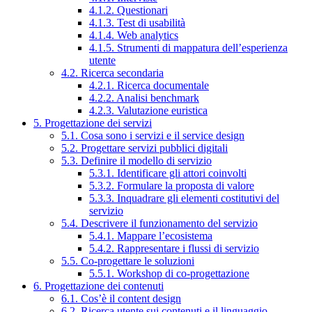
4.1.2. Questionari
4.1.3. Test di usabilità
4.1.4. Web analytics
4.1.5. Strumenti di mappatura dell’esperienza
utente
4.2. Ricerca secondaria
4.2.1. Ricerca documentale
4.2.2. Analisi benchmark
4.2.3. Valutazione euristica
5. Progettazione dei servizi
5.1. Cosa sono i servizi e il service design
5.2. Progettare servizi pubblici digitali
5.3. Definire il modello di servizio
5.3.1. Identificare gli attori coinvolti
5.3.2. Formulare la proposta di valore
5.3.3. Inquadrare gli elementi costitutivi del
servizio
5.4. Descrivere il funzionamento del servizio
5.4.1. Mappare l’ecosistema
5.4.2. Rappresentare i flussi di servizio
5.5. Co-progettare le soluzioni
5.5.1. Workshop di co-progettazione
6. Progettazione dei contenuti
6.1. Cos’è il content design
6.2. Ricerca utente sui contenuti e il linguaggio