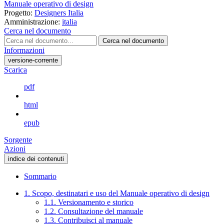
Manuale operativo di design
Progetto:
Designers Italia
Amministrazione:
italia
Cerca nel documento
Cerca nel documento
Informazioni
versione-corrente
Scarica
pdf
html
epub
Sorgente
Azioni
indice dei contenuti
Sommario
1. Scopo, destinatari e uso del Manuale operativo di design
1.1. Versionamento e storico
1.2. Consultazione del manuale
1.3. Contribuisci al manuale