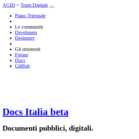
AGID
+
Team Digitale
Piano Triennale
Le community
Developers
Designers
Gli strumenti
Forum
Docs
GitHub
Docs Italia
beta
Documenti pubblici, digitali.