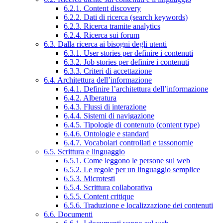
6.2.1. Content discovery
6.2.2. Dati di ricerca (search keywords)
6.2.3. Ricerca tramite analytics
6.2.4. Ricerca sui forum
6.3. Dalla ricerca ai bisogni degli utenti
6.3.1. User stories per definire i contenuti
6.3.2. Job stories per definire i contenuti
6.3.3. Criteri di accettazione
6.4. Architettura dell’informazione
6.4.1. Definire l’architettura dell’informazione
6.4.2. Alberatura
6.4.3. Flussi di interazione
6.4.4. Sistemi di navigazione
6.4.5. Tipologie di contenuto (content type)
6.4.6. Ontologie e standard
6.4.7. Vocabolari controllati e tassonomie
6.5. Scrittura e linguaggio
6.5.1. Come leggono le persone sul web
6.5.2. Le regole per un linguaggio semplice
6.5.3. Microtesti
6.5.4. Scrittura collaborativa
6.5.5. Content critique
6.5.6. Traduzione e localizzazione dei contenuti
6.6. Documenti