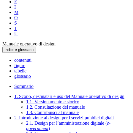
E
I
M
O
S
T
U
Manuale operativo di design
indici e glossario
contenuti
figure
tabelle
glossario
Sommario
1. Scopo, destinatari e uso del Manuale operativo di design
1.1. Versionamento e storico
1.2. Consultazione del manuale
1.3. Contribuisci al manuale
2. Introduzione al design per i servizi pubblici digitali
2.1. Design per l’amministrazione digitale (
e-
government
)