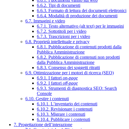
6.6.1. I documenti vanno sul web
6.6.2. Tipi di documenti
6.6.3. Formato di lettura dei documenti elettronici
6.6.4. Modalità di produzione dei documenti
6.7. Immagini e video
6.7.1. Testo alternativo (alt text) per le immagini
6.7.2. Sottotitoli per i video
6.7.3. Trascrizioni per i video
6.8. Proprietà intellettuale e privacy
6.8.1. Pubblicazione di contenuti prodotti dalla
Pubblica Amministrazione
6.8.2. Pubblicazione di contenuti non prodotti
dalla Pubblica Amministrazione
6.8.3. Consenso dei soggetti ritratti
6.9. Ottimizzazione per i motori di ricerca (SEO)
6.9.1. I fattori
on-page
6.9.2. I fattori
off-page
6.9.3. Strumenti di diagnostica SEO: Search
Console
6.10. Gestire i contenuti
6.10.1. L’inventario dei contenuti
6.10.2. Revisionare i contenuti
6.10.3. Migrare i contenuti
6.10.4. Pubblicare i contenuti
7. Progettazione dell’interazione