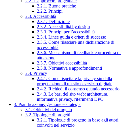
2.2. L’approccio progettuale
2.2.1. Buone pratiche
2.2.2. Principi
2.3. Accessibilità
2.3.1. Definizione
2.3.2. Accessibilità by design
2.3.3. Principi per l’accessibilità
2.3.4. Linee guida e criteri di successo
2.3.5. Come rilasciare una dichiarazione di
accessibilità
2.3.6. Meccanismo di feedback e procedura di
attuazione
2.3.7. Obiettivi accessibilità
2.3.8. Normativa e approfondimenti
2.4. Privacy
2.4.1. Come rispettare la privacy sin dalla
progettazione di un sito o servizio digitale
2.4.2. Richiedi il consenso quando necessario
2.4.3. Le basi del sito web: architettura,
informativa privacy, riferimenti DPO
3. Pianificazione, gestione e strategia
3.1. Obiettivi del progetto
3.2. Tipologie di progetti
3.2.1. Tipologie di progetto in base agli attori
coinvolti nel servizio