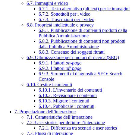
6.7. Immagini e video
6.7.1. Testo alternativo (alt text) per le immagini
6.7.2. Sottotitoli per i video
6.7.3. Trascrizioni per i video
6.8. Proprietà intellettuale e privacy
6.8.1. Pubblicazione di contenuti prodotti dalla
Pubblica Amministrazione
6.8.2. Pubblicazione di contenuti non prodotti
dalla Pubblica Amministrazione
6.8.3. Consenso dei soggetti ritratti
6.9. Ottimizzazione per i motori di ricerca (SEO)
6.9.1. I fattori
on-page
6.9.2. I fattori
off-page
6.9.3. Strumenti di diagnostica SEO: Search
Console
6.10. Gestire i contenuti
6.10.1. L’inventario dei contenuti
6.10.2. Revisionare i contenuti
6.10.3. Migrare i contenuti
6.10.4. Pubblicare i contenuti
7. Progettazione dell’interazione
7.1. Caratteristiche dell’interazione
7.2. User stories per definire l’interazione
7.2.1. Differenza tra scenari e user stories
7.3. Flussi di interazione