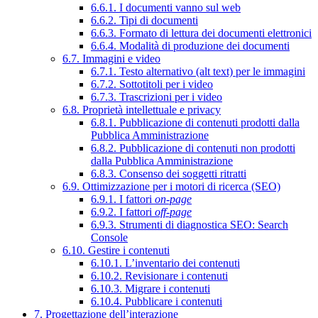
6.6.1. I documenti vanno sul web
6.6.2. Tipi di documenti
6.6.3. Formato di lettura dei documenti elettronici
6.6.4. Modalità di produzione dei documenti
6.7. Immagini e video
6.7.1. Testo alternativo (alt text) per le immagini
6.7.2. Sottotitoli per i video
6.7.3. Trascrizioni per i video
6.8. Proprietà intellettuale e privacy
6.8.1. Pubblicazione di contenuti prodotti dalla
Pubblica Amministrazione
6.8.2. Pubblicazione di contenuti non prodotti
dalla Pubblica Amministrazione
6.8.3. Consenso dei soggetti ritratti
6.9. Ottimizzazione per i motori di ricerca (SEO)
6.9.1. I fattori
on-page
6.9.2. I fattori
off-page
6.9.3. Strumenti di diagnostica SEO: Search
Console
6.10. Gestire i contenuti
6.10.1. L’inventario dei contenuti
6.10.2. Revisionare i contenuti
6.10.3. Migrare i contenuti
6.10.4. Pubblicare i contenuti
7. Progettazione dell’interazione