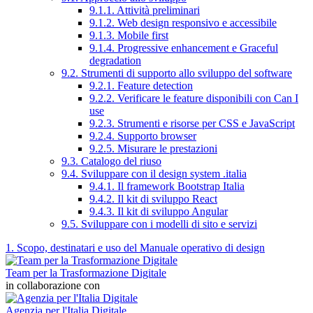
9.1.1. Attività preliminari
9.1.2. Web design responsivo e accessibile
9.1.3. Mobile first
9.1.4. Progressive enhancement e Graceful
degradation
9.2. Strumenti di supporto allo sviluppo del software
9.2.1. Feature detection
9.2.2. Verificare le feature disponibili con Can I
use
9.2.3. Strumenti e risorse per CSS e JavaScript
9.2.4. Supporto browser
9.2.5. Misurare le prestazioni
9.3. Catalogo del riuso
9.4. Sviluppare con il design system .italia
9.4.1. Il framework Bootstrap Italia
9.4.2. Il kit di sviluppo React
9.4.3. Il kit di sviluppo Angular
9.5. Sviluppare con i modelli di sito e servizi
1. Scopo, destinatari e uso del Manuale operativo di design
Team per la Trasformazione Digitale
in collaborazione con
Agenzia per l'Italia Digitale