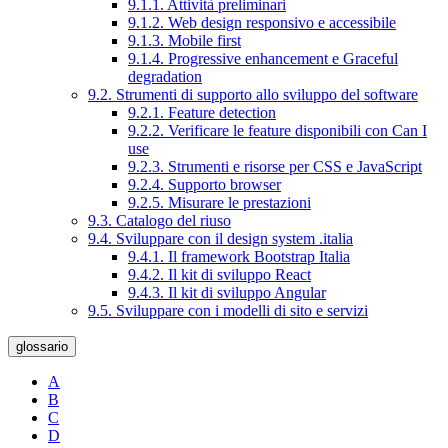
9.1.1. Attività preliminari
9.1.2. Web design responsivo e accessibile
9.1.3. Mobile first
9.1.4. Progressive enhancement e Graceful
degradation
9.2. Strumenti di supporto allo sviluppo del software
9.2.1. Feature detection
9.2.2. Verificare le feature disponibili con Can I
use
9.2.3. Strumenti e risorse per CSS e JavaScript
9.2.4. Supporto browser
9.2.5. Misurare le prestazioni
9.3. Catalogo del riuso
9.4. Sviluppare con il design system .italia
9.4.1. Il framework Bootstrap Italia
9.4.2. Il kit di sviluppo React
9.4.3. Il kit di sviluppo Angular
9.5. Sviluppare con i modelli di sito e servizi
glossario
A
B
C
D