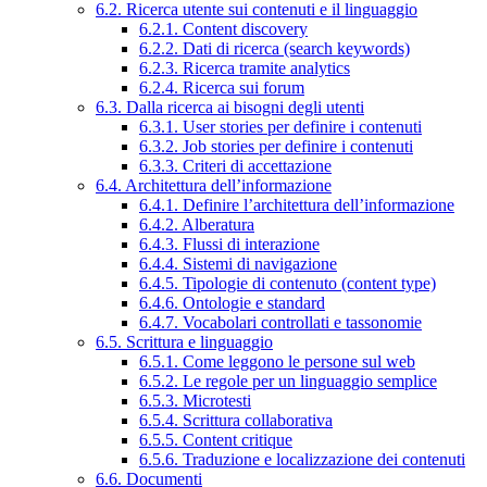
6.2. Ricerca utente sui contenuti e il linguaggio
6.2.1. Content discovery
6.2.2. Dati di ricerca (search keywords)
6.2.3. Ricerca tramite analytics
6.2.4. Ricerca sui forum
6.3. Dalla ricerca ai bisogni degli utenti
6.3.1. User stories per definire i contenuti
6.3.2. Job stories per definire i contenuti
6.3.3. Criteri di accettazione
6.4. Architettura dell’informazione
6.4.1. Definire l’architettura dell’informazione
6.4.2. Alberatura
6.4.3. Flussi di interazione
6.4.4. Sistemi di navigazione
6.4.5. Tipologie di contenuto (content type)
6.4.6. Ontologie e standard
6.4.7. Vocabolari controllati e tassonomie
6.5. Scrittura e linguaggio
6.5.1. Come leggono le persone sul web
6.5.2. Le regole per un linguaggio semplice
6.5.3. Microtesti
6.5.4. Scrittura collaborativa
6.5.5. Content critique
6.5.6. Traduzione e localizzazione dei contenuti
6.6. Documenti