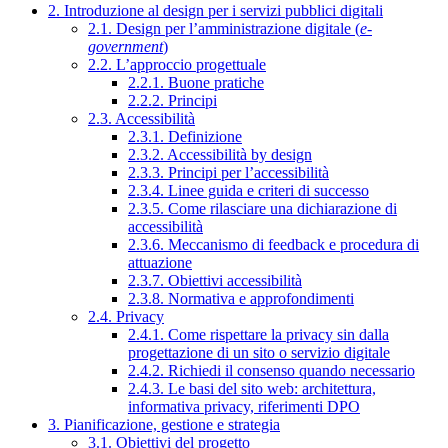
2. Introduzione al design per i servizi pubblici digitali
2.1. Design per l’amministrazione digitale (
e-
government
)
2.2. L’approccio progettuale
2.2.1. Buone pratiche
2.2.2. Principi
2.3. Accessibilità
2.3.1. Definizione
2.3.2. Accessibilità by design
2.3.3. Principi per l’accessibilità
2.3.4. Linee guida e criteri di successo
2.3.5. Come rilasciare una dichiarazione di
accessibilità
2.3.6. Meccanismo di feedback e procedura di
attuazione
2.3.7. Obiettivi accessibilità
2.3.8. Normativa e approfondimenti
2.4. Privacy
2.4.1. Come rispettare la privacy sin dalla
progettazione di un sito o servizio digitale
2.4.2. Richiedi il consenso quando necessario
2.4.3. Le basi del sito web: architettura,
informativa privacy, riferimenti DPO
3. Pianificazione, gestione e strategia
3.1. Obiettivi del progetto