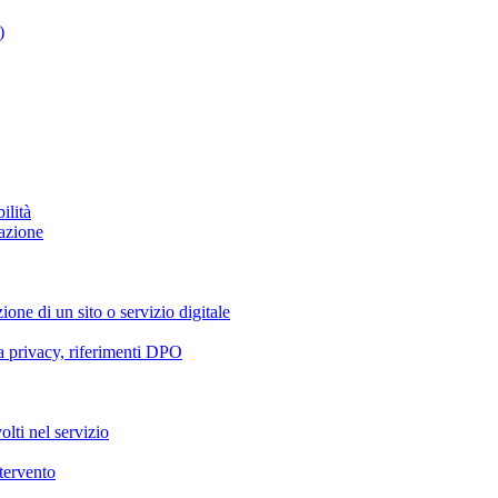
)
ilità
azione
ione di un sito o servizio digitale
va privacy, riferimenti DPO
olti nel servizio
ntervento