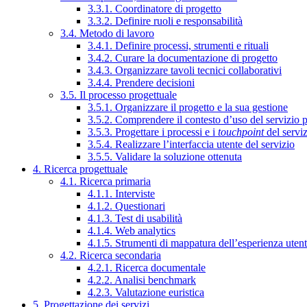
3.3.1. Coordinatore di progetto
3.3.2. Definire ruoli e responsabilità
3.4. Metodo di lavoro
3.4.1. Definire processi, strumenti e rituali
3.4.2. Curare la documentazione di progetto
3.4.3. Organizzare tavoli tecnici collaborativi
3.4.4. Prendere decisioni
3.5. Il processo progettuale
3.5.1. Organizzare il progetto e la sua gestione
3.5.2. Comprendere il contesto d’uso del servizio 
3.5.3. Progettare i processi e i
touchpoint
del servi
3.5.4. Realizzare l’interfaccia utente del servizio
3.5.5. Validare la soluzione ottenuta
4. Ricerca progettuale
4.1. Ricerca primaria
4.1.1. Interviste
4.1.2. Questionari
4.1.3. Test di usabilità
4.1.4. Web analytics
4.1.5. Strumenti di mappatura dell’esperienza uten
4.2. Ricerca secondaria
4.2.1. Ricerca documentale
4.2.2. Analisi benchmark
4.2.3. Valutazione euristica
5. Progettazione dei servizi