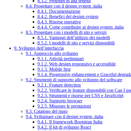
8.3.2. Prototipi in alta fedeltà
8.4. Progettare con il design system .italia
8.4.1. Documentazione
8.4.2. Benefici del design system
8.4.3. Risorse operative
8.4.4. Come contribuire al design system .italia
8.5. Progettare con i modelli di sito e servizi
8.5.1. Vantaggi dell’utilizzo dei modelli
8.5.2. I modelli di sito e servizi disponibili
9. Sviluppo dell’interfaccia
9.1. Approccio allo sviluppo
9.1.1. Attività preliminari
9.1.2. Web design responsivo e accessibile
9.1.3. Mobile first
9.1.4. Progressive enhancement e Graceful degrad
9.2. Strumenti di supporto allo sviluppo del software
9.2.1. Feature detection
9.2.2. Verificare le feature disponibili con Can I us
9.2.3. Strumenti e risorse per CSS e JavaScript
9.2.4. Supporto browser
9.2.5. Misurare le prestazioni
9.3. Catalogo del riuso
9.4. Sviluppare con il design system .italia
9.4.1. Il framework Bootstrap Italia
9.4.2. Il kit di sviluppo React