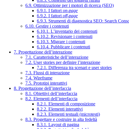
6.8.3. Consenso dei soggetti ritratti
6.9. Ottimizzazione per i motori di ricerca (SEO)
6.9.1. I fattori
on-page
6.9.2. I fattori
off-page
6.9.3. Strumenti di diagnostica SEO: Search Cons
6.10. Gestire i contenuti
6.10.1. L’inventario dei contenuti
6.10.2. Revisionare i contenuti
6.10.3. Migrare i contenuti
6.10.4. Pubblicare i contenuti
7. Progettazione dell’interazione
7.1. Caratteristiche dell’interazione
7.2. User stories per definire l’interazione
7.2.1. Differenza tra scenari e user stories
7.3. Flussi di interazione
7.4. Wireframe
7.5. Prototipi interattivi
8. Progettazione dell’interfaccia
8.1. Obiettivi dell’interfaccia
8.2. Elementi dell’interfaccia
8.2.1. Elementi di composizione
8.2.2. Elementi interattivi
8.2.3. Elementi testuali (microtesti)
8.3. Progettare e costruire in alta fedeltà
8.3.1. Layout di pagina