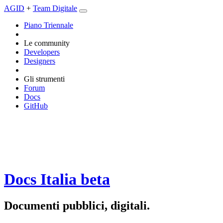
AGID
+
Team Digitale
Piano Triennale
Le community
Developers
Designers
Gli strumenti
Forum
Docs
GitHub
Docs Italia
beta
Documenti pubblici, digitali.