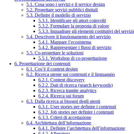
5.1. Cosa sono i servizi e il service design
5.2. Progettare servizi pubblici digitali
5.3. Definire il modello di servizio
5.3.1. Identificare gli attori coinvolti
5.3.2. Formulare la proposta di valore
5.3.3. Inquadrare gli elementi costitutivi del serviz
5.4. Descrivere il funzionamento del servizio
5.4.1. Mappare l’ecosistema
5.4.2. Rappresentare i flussi di servizio
5.5. Co-progettare le soluzioni
5.5.1. Workshop di co-progettazione
6. Progettazione dei contenuti
6.1. Cos’è il content design
6.2. Ricerca utente sui contenuti e il linguaggio
6.2.1. Content discovery
6.2.2. Dati di ricerca (search keywords)
6.2.3. Ricerca tramite analytics
6.2.4. Ricerca sui forum
6.3. Dalla ricerca ai bisogni degli utenti
6.3.1. User stories per definire i contenuti
6.3.2. Job stories per definire i contenuti
6.3.3. Criteri di accettazione
6.4. Architettura dell’informazione
6.4.1. Definire l’architettura dell’informazione
6.4.2. Alberatura