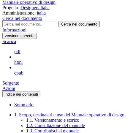
Manuale operativo di design
Progetto:
Designers Italia
Amministrazione:
italia
Cerca nel documento
Cerca nel documento
Informazioni
versione-corrente
Scarica
pdf
html
epub
Sorgente
Azioni
indice dei contenuti
Sommario
1. Scopo, destinatari e uso del Manuale operativo di design
1.1. Versionamento e storico
1.2. Consultazione del manuale
1.3. Contribuisci al manuale