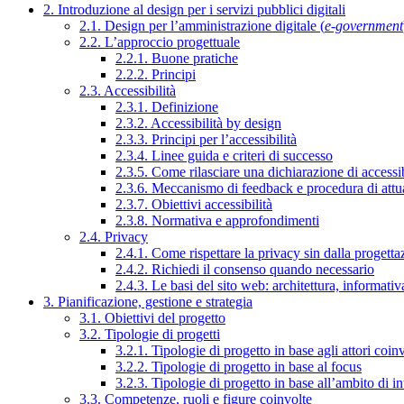
2. Introduzione al design per i servizi pubblici digitali
2.1. Design per l’amministrazione digitale (
e-government
2.2. L’approccio progettuale
2.2.1. Buone pratiche
2.2.2. Principi
2.3. Accessibilità
2.3.1. Definizione
2.3.2. Accessibilità by design
2.3.3. Principi per l’accessibilità
2.3.4. Linee guida e criteri di successo
2.3.5. Come rilasciare una dichiarazione di accessib
2.3.6. Meccanismo di feedback e procedura di attu
2.3.7. Obiettivi accessibilità
2.3.8. Normativa e approfondimenti
2.4. Privacy
2.4.1. Come rispettare la privacy sin dalla progettaz
2.4.2. Richiedi il consenso quando necessario
2.4.3. Le basi del sito web: architettura, informati
3. Pianificazione, gestione e strategia
3.1. Obiettivi del progetto
3.2. Tipologie di progetti
3.2.1. Tipologie di progetto in base agli attori coinv
3.2.2. Tipologie di progetto in base al focus
3.2.3. Tipologie di progetto in base all’ambito di i
3.3. Competenze, ruoli e figure coinvolte