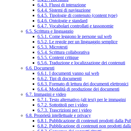
6.4.3. Flussi di interazione
6.4.4. Sistemi di navigazione
6.4.5. Tipologie di contenuto (content type)
6.4.6. Ontologie e standard
6.4.7. Vocabolari controllati e tassonomie
6.5. Scrittura e linguaggio
6.5.1. Come leggono le persone sul web
6.5.2. Le regole per un linguaggio semplice
6.5.3. Microtesti
6.5.4. Scrittura collaborativa
6.5.5. Content critique
6.5.6. Traduzione e localizzazione dei contenuti
6.6. Documenti
6.6.1. I documenti vanno sul web
6.6.2. Tipi di documenti
6.6.3. Formato di lettura dei documenti elettronici
6.6.4. Modalità di produzione dei documenti
6.7. Immagini e video
6.7.1. Testo alternativo (alt text) per le immagini
6.7.2. Sottotitoli per i video
6.7.3. Trascrizioni per i video
6.8. Proprietà intellettuale e privacy
6.8.1. Pubblicazione di contenuti prodotti dalla P
6.8.2. Pubblicazione di contenuti non prodotti dal