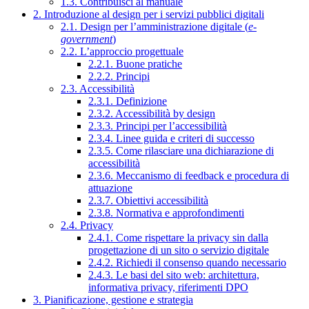
1.3. Contribuisci al manuale
2. Introduzione al design per i servizi pubblici digitali
2.1. Design per l’amministrazione digitale (
e-
government
)
2.2. L’approccio progettuale
2.2.1. Buone pratiche
2.2.2. Principi
2.3. Accessibilità
2.3.1. Definizione
2.3.2. Accessibilità by design
2.3.3. Principi per l’accessibilità
2.3.4. Linee guida e criteri di successo
2.3.5. Come rilasciare una dichiarazione di
accessibilità
2.3.6. Meccanismo di feedback e procedura di
attuazione
2.3.7. Obiettivi accessibilità
2.3.8. Normativa e approfondimenti
2.4. Privacy
2.4.1. Come rispettare la privacy sin dalla
progettazione di un sito o servizio digitale
2.4.2. Richiedi il consenso quando necessario
2.4.3. Le basi del sito web: architettura,
informativa privacy, riferimenti DPO
3. Pianificazione, gestione e strategia