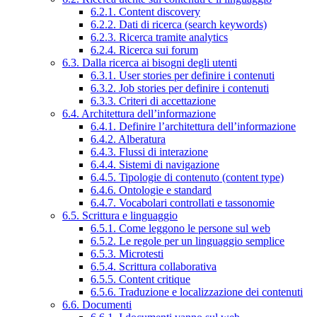
6.2.1. Content discovery
6.2.2. Dati di ricerca (search keywords)
6.2.3. Ricerca tramite analytics
6.2.4. Ricerca sui forum
6.3. Dalla ricerca ai bisogni degli utenti
6.3.1. User stories per definire i contenuti
6.3.2. Job stories per definire i contenuti
6.3.3. Criteri di accettazione
6.4. Architettura dell’informazione
6.4.1. Definire l’architettura dell’informazione
6.4.2. Alberatura
6.4.3. Flussi di interazione
6.4.4. Sistemi di navigazione
6.4.5. Tipologie di contenuto (content type)
6.4.6. Ontologie e standard
6.4.7. Vocabolari controllati e tassonomie
6.5. Scrittura e linguaggio
6.5.1. Come leggono le persone sul web
6.5.2. Le regole per un linguaggio semplice
6.5.3. Microtesti
6.5.4. Scrittura collaborativa
6.5.5. Content critique
6.5.6. Traduzione e localizzazione dei contenuti
6.6. Documenti