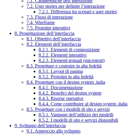
7.1. Caratteristiche dell’interazione
7.2. User stories per definire l’interazione
7.2.1. Differenza tra scenari e user stories
7.3. Flussi di interazione
7.4. Wireframe
7.5. Prototipi interattivi
8. Progettazione dell’interfaccia
8.1. Obiettivi dell’interfaccia
8.2. Elementi dell’interfaccia
8.2.1. Elementi di composizione
8.2.2. Elementi interattivi
8.2.3. Elementi testuali (microtesti)
8.3. Progettare e costruire in alta fedeltà
8.3.1. Layout di pagina
8.3.2. Prototipi in alta fedeltà
8.4. Progettare con il design system .italia
8.4.1. Documentazione
8.4.2. Benefici del design system
8.4.3. Risorse operative
8.4.4. Come contribuire al design system .italia
8.5. Progettare con i modelli di sito e servizi
8.5.1. Vantaggi dell’utilizzo dei modelli
8.5.2. I modelli di sito e servizi disponibili
9. Sviluppo dell’interfaccia
9.1. Approccio allo sviluppo