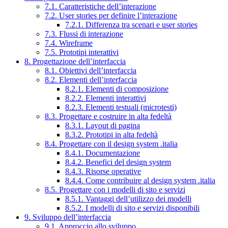
7.1. Caratteristiche dell’interazione
7.2. User stories per definire l’interazione
7.2.1. Differenza tra scenari e user stories
7.3. Flussi di interazione
7.4. Wireframe
7.5. Prototipi interattivi
8. Progettazione dell’interfaccia
8.1. Obiettivi dell’interfaccia
8.2. Elementi dell’interfaccia
8.2.1. Elementi di composizione
8.2.2. Elementi interattivi
8.2.3. Elementi testuali (microtesti)
8.3. Progettare e costruire in alta fedeltà
8.3.1. Layout di pagina
8.3.2. Prototipi in alta fedeltà
8.4. Progettare con il design system .italia
8.4.1. Documentazione
8.4.2. Benefici del design system
8.4.3. Risorse operative
8.4.4. Come contribuire al design system .italia
8.5. Progettare con i modelli di sito e servizi
8.5.1. Vantaggi dell’utilizzo dei modelli
8.5.2. I modelli di sito e servizi disponibili
9. Sviluppo dell’interfaccia
9.1. Approccio allo sviluppo