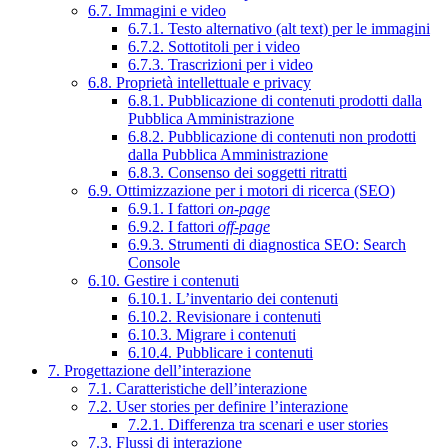
6.7. Immagini e video
6.7.1. Testo alternativo (alt text) per le immagini
6.7.2. Sottotitoli per i video
6.7.3. Trascrizioni per i video
6.8. Proprietà intellettuale e privacy
6.8.1. Pubblicazione di contenuti prodotti dalla
Pubblica Amministrazione
6.8.2. Pubblicazione di contenuti non prodotti
dalla Pubblica Amministrazione
6.8.3. Consenso dei soggetti ritratti
6.9. Ottimizzazione per i motori di ricerca (SEO)
6.9.1. I fattori
on-page
6.9.2. I fattori
off-page
6.9.3. Strumenti di diagnostica SEO: Search
Console
6.10. Gestire i contenuti
6.10.1. L’inventario dei contenuti
6.10.2. Revisionare i contenuti
6.10.3. Migrare i contenuti
6.10.4. Pubblicare i contenuti
7. Progettazione dell’interazione
7.1. Caratteristiche dell’interazione
7.2. User stories per definire l’interazione
7.2.1. Differenza tra scenari e user stories
7.3. Flussi di interazione