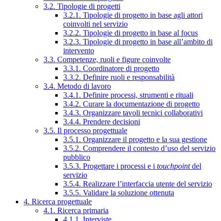
3.2. Tipologie di progetti
3.2.1. Tipologie di progetto in base agli attori
coinvolti nel servizio
3.2.2. Tipologie di progetto in base al focus
3.2.3. Tipologie di progetto in base all’ambito di
intervento
3.3. Competenze, ruoli e figure coinvolte
3.3.1. Coordinatore di progetto
3.3.2. Definire ruoli e responsabilità
3.4. Metodo di lavoro
3.4.1. Definire processi, strumenti e rituali
3.4.2. Curare la documentazione di progetto
3.4.3. Organizzare tavoli tecnici collaborativi
3.4.4. Prendere decisioni
3.5. Il processo progettuale
3.5.1. Organizzare il progetto e la sua gestione
3.5.2. Comprendere il contesto d’uso del servizio
pubblico
3.5.3. Progettare i processi e i
touchpoint
del
servizio
3.5.4. Realizzare l’interfaccia utente del servizio
3.5.5. Validare la soluzione ottenuta
4. Ricerca progettuale
4.1. Ricerca primaria
4.1.1. Interviste