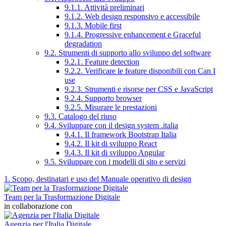
9.1.1. Attività preliminari
9.1.2. Web design responsivo e accessibile
9.1.3. Mobile first
9.1.4. Progressive enhancement e Graceful
degradation
9.2. Strumenti di supporto allo sviluppo del software
9.2.1. Feature detection
9.2.2. Verificare le feature disponibili con Can I
use
9.2.3. Strumenti e risorse per CSS e JavaScript
9.2.4. Supporto browser
9.2.5. Misurare le prestazioni
9.3. Catalogo del riuso
9.4. Sviluppare con il design system .italia
9.4.1. Il framework Bootstrap Italia
9.4.2. Il kit di sviluppo React
9.4.3. Il kit di sviluppo Angular
9.5. Sviluppare con i modelli di sito e servizi
1. Scopo, destinatari e uso del Manuale operativo di design
Team per la Trasformazione Digitale
in collaborazione con
Agenzia per l'Italia Digitale