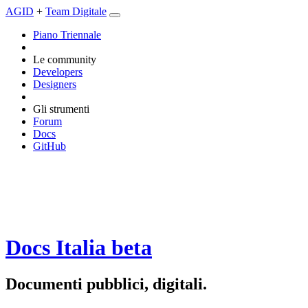
AGID
+
Team Digitale
Piano Triennale
Le community
Developers
Designers
Gli strumenti
Forum
Docs
GitHub
Docs Italia
beta
Documenti pubblici, digitali.