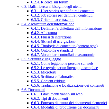
6.2.4. Ricerca sui forum
6.3. Dalla ricerca ai bisogni degli utenti
6.3.1. User stories per definire i contenuti
6.3.2. Job stories per definire i contenuti
6.3.3. Criteri di accettazione
6.4. Architettura dell’informazione
6.4.1. Definire l’architettura dell’informazione
6.4.2. Alberatura
6.4.3. Flussi di interazione
6.4.4. Sistemi di navigazione
6.4.5. Tipologie di contenuto (content type)
6.4.6. Ontologie e standard
6.4.7. Vocabolari controllati e tassonomie
6.5. Scrittura e linguaggio
6.5.1. Come leggono le persone sul web
6.5.2. Le regole per un linguaggio semplice
6.5.3. Microtesti
6.5.4. Scrittura collaborativa
6.5.5. Content critique
6.5.6. Traduzione e localizzazione dei contenuti
6.6. Documenti
6.6.1. I documenti vanno sul web
6.6.2. Tipi di documenti
6.6.3. Formato di lettura dei documenti elettronici
6.6.4. Modalità di produzione dei documenti