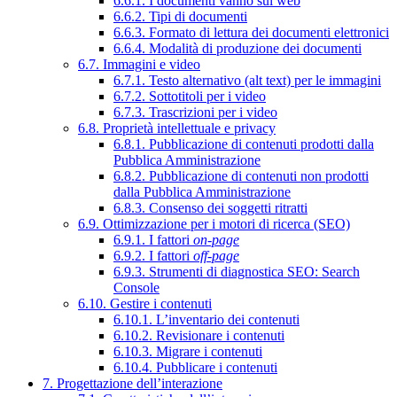
6.6.1. I documenti vanno sul web
6.6.2. Tipi di documenti
6.6.3. Formato di lettura dei documenti elettronici
6.6.4. Modalità di produzione dei documenti
6.7. Immagini e video
6.7.1. Testo alternativo (alt text) per le immagini
6.7.2. Sottotitoli per i video
6.7.3. Trascrizioni per i video
6.8. Proprietà intellettuale e privacy
6.8.1. Pubblicazione di contenuti prodotti dalla
Pubblica Amministrazione
6.8.2. Pubblicazione di contenuti non prodotti
dalla Pubblica Amministrazione
6.8.3. Consenso dei soggetti ritratti
6.9. Ottimizzazione per i motori di ricerca (SEO)
6.9.1. I fattori
on-page
6.9.2. I fattori
off-page
6.9.3. Strumenti di diagnostica SEO: Search
Console
6.10. Gestire i contenuti
6.10.1. L’inventario dei contenuti
6.10.2. Revisionare i contenuti
6.10.3. Migrare i contenuti
6.10.4. Pubblicare i contenuti
7. Progettazione dell’interazione