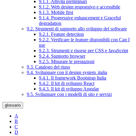
9.1.1. Attività preliminari
9.1.2. Web design responsivo e accessibile
9.1.3. Mobile first
9.1.4. Progressive enhancement e Graceful
degradation
9.2. Strumenti di supporto allo sviluppo del software
9.2.1. Feature detection
9.2.2. Verificare le feature disponibili con Can I
use
9.2.3. Strumenti e risorse per CSS e JavaScript
9.2.4. Supporto browser
9.2.5. Misurare le prestazioni
9.3. Catalogo del riuso
9.4. Sviluppare con il design system .italia
9.4.1. Il framework Bootstrap Italia
9.4.2. Il kit di sviluppo React
9.4.3. Il kit di sviluppo Angular
9.5. Sviluppare con i modelli di sito e servizi
glossario
A
B
C
D