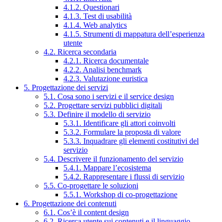
4.1.2. Questionari
4.1.3. Test di usabilità
4.1.4. Web analytics
4.1.5. Strumenti di mappatura dell’esperienza
utente
4.2. Ricerca secondaria
4.2.1. Ricerca documentale
4.2.2. Analisi benchmark
4.2.3. Valutazione euristica
5. Progettazione dei servizi
5.1. Cosa sono i servizi e il service design
5.2. Progettare servizi pubblici digitali
5.3. Definire il modello di servizio
5.3.1. Identificare gli attori coinvolti
5.3.2. Formulare la proposta di valore
5.3.3. Inquadrare gli elementi costitutivi del
servizio
5.4. Descrivere il funzionamento del servizio
5.4.1. Mappare l’ecosistema
5.4.2. Rappresentare i flussi di servizio
5.5. Co-progettare le soluzioni
5.5.1. Workshop di co-progettazione
6. Progettazione dei contenuti
6.1. Cos’è il content design
6.2. Ricerca utente sui contenuti e il linguaggio