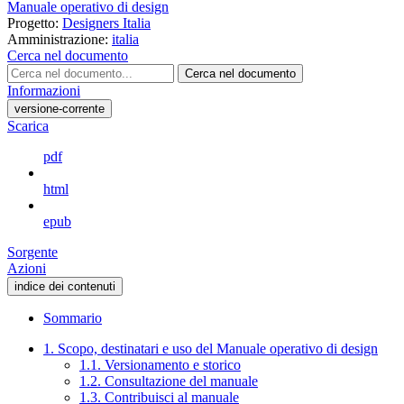
Manuale operativo di design
Progetto:
Designers Italia
Amministrazione:
italia
Cerca nel documento
Cerca nel documento
Informazioni
versione-corrente
Scarica
pdf
html
epub
Sorgente
Azioni
indice dei contenuti
Sommario
1. Scopo, destinatari e uso del Manuale operativo di design
1.1. Versionamento e storico
1.2. Consultazione del manuale
1.3. Contribuisci al manuale