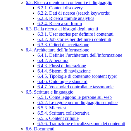
6.2. Ricerca utente sui contenuti e il linguaggio
6.2.1. Content discovery
6.2.2. Dati di ricerca (search keywords)
6.2.3. Ricerca tramite analytics
6.2.4. Ricerca sui forum
6.3. Dalla ricerca ai bisogni degli utenti
6.3.1. User stories per definire i contenuti
6.3.2. Job stories per definire i contenuti
6.3.3. Criteri di accettazione
6.4. Architettura dell’informazione
6.4.1. Definire l’architettura dell’informazione
6.4.2. Alberatura
6.4.3. Flussi di interazione
6.4.4. Sistemi di navigazione
6.4.5. Tipologie di contenuto (content type)
6.4.6. Ontologie e standard
6.4.7. Vocabolari controllati e tassonomie
6.5. Scrittura e linguaggio
6.5.1. Come leggono le persone sul web
6.5.2. Le regole per un linguaggio semplice
6.5.3. Microtesti
6.5.4. Scrittura collaborativa
6.5.5. Content critique
6.5.6. Traduzione e localizzazione dei contenuti
6.6. Documenti