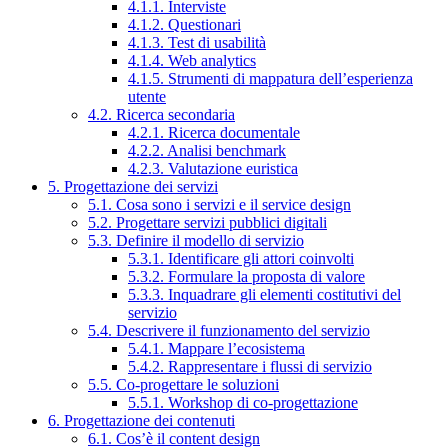
4.1.1. Interviste
4.1.2. Questionari
4.1.3. Test di usabilità
4.1.4. Web analytics
4.1.5. Strumenti di mappatura dell’esperienza
utente
4.2. Ricerca secondaria
4.2.1. Ricerca documentale
4.2.2. Analisi benchmark
4.2.3. Valutazione euristica
5. Progettazione dei servizi
5.1. Cosa sono i servizi e il service design
5.2. Progettare servizi pubblici digitali
5.3. Definire il modello di servizio
5.3.1. Identificare gli attori coinvolti
5.3.2. Formulare la proposta di valore
5.3.3. Inquadrare gli elementi costitutivi del
servizio
5.4. Descrivere il funzionamento del servizio
5.4.1. Mappare l’ecosistema
5.4.2. Rappresentare i flussi di servizio
5.5. Co-progettare le soluzioni
5.5.1. Workshop di co-progettazione
6. Progettazione dei contenuti
6.1. Cos’è il content design