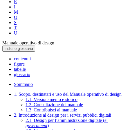
E
I
M
O
S
T
U
Manuale operativo di design
indici e glossario
contenuti
figure
tabelle
glossario
Sommario
1. Scopo, destinatari e uso del Manuale operativo di design
1.1. Versionamento e storico
1.2. Consultazione del manuale
1.3. Contribuisci al manuale
2. Introduzione al design per i servizi pubblici digitali
2.1. Design per l’amministrazione digitale (
e-
government
)