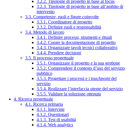
3.2.2. Tipologie di progetto in base al focus
3.2.3. Tipologie di progetto in base all’ambito di
intervento
3.3. Competenze, ruoli e figure coinvolte
3.3.1. Coordinatore di progetto
3.3.2. Definire ruoli e responsabilità
3.4. Metodo di lavoro
3.4.1. Definire processi, strumenti e rituali
3.4.2. Curare la documentazione di progetto
3.4.3. Organizzare tavoli tecnici collaborativi
3.4.4. Prendere decisioni
3.5. Il processo progettuale
3.5.1. Organizzare il progetto e la sua gestione
3.5.2. Comprendere il contesto d’uso del servizio
pubblico
3.5.3. Progettare i processi e i
touchpoint
del
servizio
3.5.4. Realizzare l’interfaccia utente del servizio
3.5.5. Validare la soluzione ottenuta
4. Ricerca progettuale
4.1. Ricerca primaria
4.1.1. Interviste
4.1.2. Questionari
4.1.3. Test di usabilità
4.1.4. Web analytics