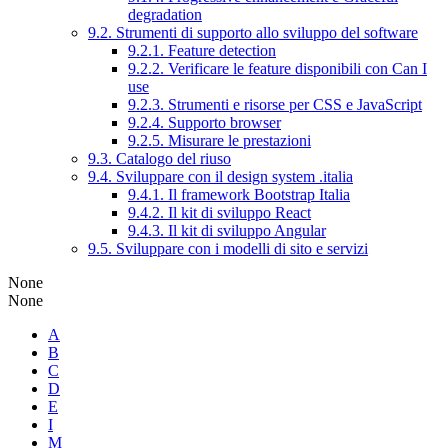
degradation
9.2. Strumenti di supporto allo sviluppo del software
9.2.1. Feature detection
9.2.2. Verificare le feature disponibili con Can I
use
9.2.3. Strumenti e risorse per CSS e JavaScript
9.2.4. Supporto browser
9.2.5. Misurare le prestazioni
9.3. Catalogo del riuso
9.4. Sviluppare con il design system .italia
9.4.1. Il framework Bootstrap Italia
9.4.2. Il kit di sviluppo React
9.4.3. Il kit di sviluppo Angular
9.5. Sviluppare con i modelli di sito e servizi
None
None
A
B
C
D
E
I
M