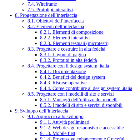
7.4. Wireframe
7.5. Prototipi interattivi
8. Progettazione dell’interfaccia
8.1. Obiettivi dell’interfaccia
8.2. Elementi dell’interfaccia
8.2.1. Elementi di composizione
8.2.2. Elementi interattivi
8.2.3. Elementi testuali (microtesti)
8.3. Progettare e costruire in alta fedeltà
8.3.1. Layout di pagina
8.3.2. Prototipi in alta fedeltà
8.4. Progettare con il design system .italia
8.4.1. Documentazione
8.4.2. Benefici del design system
8.4.3. Risorse operative
8.4.4. Come contribuire al design system .italia
8.5. Progettare con i modelli di sito e servizi
8.5.1. Vantaggi dell’utilizzo dei modelli
8.5.2. I modelli di sito e servizi disponibili
9. Sviluppo dell’interfaccia
9.1. Approccio allo sviluppo
9.1.1. Attività preliminari
9.1.2. Web design responsivo e accessibile
9.1.3. Mobile first
9.1.4. Progressive enhancement e Graceful