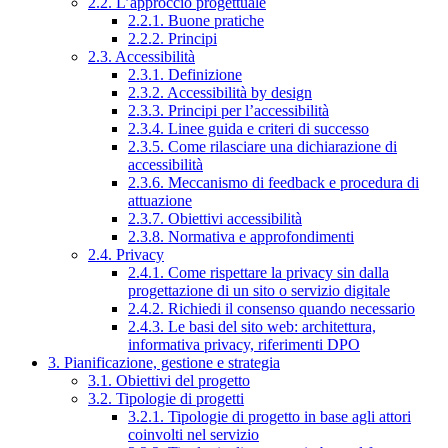
2.2. L’approccio progettuale
2.2.1. Buone pratiche
2.2.2. Principi
2.3. Accessibilità
2.3.1. Definizione
2.3.2. Accessibilità by design
2.3.3. Principi per l’accessibilità
2.3.4. Linee guida e criteri di successo
2.3.5. Come rilasciare una dichiarazione di
accessibilità
2.3.6. Meccanismo di feedback e procedura di
attuazione
2.3.7. Obiettivi accessibilità
2.3.8. Normativa e approfondimenti
2.4. Privacy
2.4.1. Come rispettare la privacy sin dalla
progettazione di un sito o servizio digitale
2.4.2. Richiedi il consenso quando necessario
2.4.3. Le basi del sito web: architettura,
informativa privacy, riferimenti DPO
3. Pianificazione, gestione e strategia
3.1. Obiettivi del progetto
3.2. Tipologie di progetti
3.2.1. Tipologie di progetto in base agli attori
coinvolti nel servizio