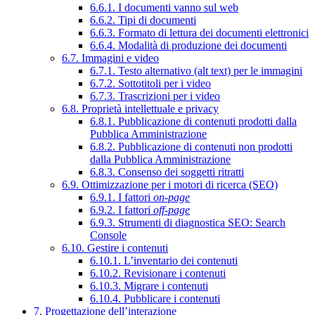
6.6.1. I documenti vanno sul web
6.6.2. Tipi di documenti
6.6.3. Formato di lettura dei documenti elettronici
6.6.4. Modalità di produzione dei documenti
6.7. Immagini e video
6.7.1. Testo alternativo (alt text) per le immagini
6.7.2. Sottotitoli per i video
6.7.3. Trascrizioni per i video
6.8. Proprietà intellettuale e privacy
6.8.1. Pubblicazione di contenuti prodotti dalla
Pubblica Amministrazione
6.8.2. Pubblicazione di contenuti non prodotti
dalla Pubblica Amministrazione
6.8.3. Consenso dei soggetti ritratti
6.9. Ottimizzazione per i motori di ricerca (SEO)
6.9.1. I fattori
on-page
6.9.2. I fattori
off-page
6.9.3. Strumenti di diagnostica SEO: Search
Console
6.10. Gestire i contenuti
6.10.1. L’inventario dei contenuti
6.10.2. Revisionare i contenuti
6.10.3. Migrare i contenuti
6.10.4. Pubblicare i contenuti
7. Progettazione dell’interazione