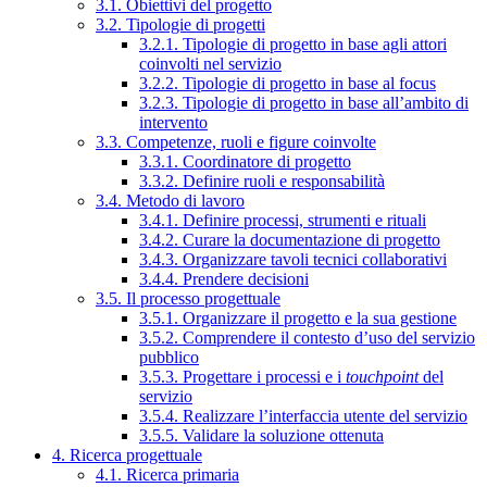
3.1. Obiettivi del progetto
3.2. Tipologie di progetti
3.2.1. Tipologie di progetto in base agli attori
coinvolti nel servizio
3.2.2. Tipologie di progetto in base al focus
3.2.3. Tipologie di progetto in base all’ambito di
intervento
3.3. Competenze, ruoli e figure coinvolte
3.3.1. Coordinatore di progetto
3.3.2. Definire ruoli e responsabilità
3.4. Metodo di lavoro
3.4.1. Definire processi, strumenti e rituali
3.4.2. Curare la documentazione di progetto
3.4.3. Organizzare tavoli tecnici collaborativi
3.4.4. Prendere decisioni
3.5. Il processo progettuale
3.5.1. Organizzare il progetto e la sua gestione
3.5.2. Comprendere il contesto d’uso del servizio
pubblico
3.5.3. Progettare i processi e i
touchpoint
del
servizio
3.5.4. Realizzare l’interfaccia utente del servizio
3.5.5. Validare la soluzione ottenuta
4. Ricerca progettuale
4.1. Ricerca primaria