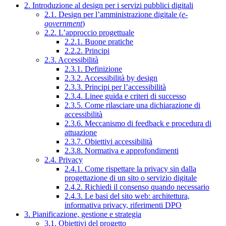
2. Introduzione al design per i servizi pubblici digitali
2.1. Design per l’amministrazione digitale (
e-
government
)
2.2. L’approccio progettuale
2.2.1. Buone pratiche
2.2.2. Principi
2.3. Accessibilità
2.3.1. Definizione
2.3.2. Accessibilità by design
2.3.3. Principi per l’accessibilità
2.3.4. Linee guida e criteri di successo
2.3.5. Come rilasciare una dichiarazione di
accessibilità
2.3.6. Meccanismo di feedback e procedura di
attuazione
2.3.7. Obiettivi accessibilità
2.3.8. Normativa e approfondimenti
2.4. Privacy
2.4.1. Come rispettare la privacy sin dalla
progettazione di un sito o servizio digitale
2.4.2. Richiedi il consenso quando necessario
2.4.3. Le basi del sito web: architettura,
informativa privacy, riferimenti DPO
3. Pianificazione, gestione e strategia
3.1. Obiettivi del progetto