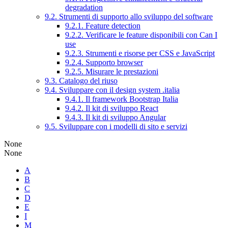
degradation
9.2. Strumenti di supporto allo sviluppo del software
9.2.1. Feature detection
9.2.2. Verificare le feature disponibili con Can I
use
9.2.3. Strumenti e risorse per CSS e JavaScript
9.2.4. Supporto browser
9.2.5. Misurare le prestazioni
9.3. Catalogo del riuso
9.4. Sviluppare con il design system .italia
9.4.1. Il framework Bootstrap Italia
9.4.2. Il kit di sviluppo React
9.4.3. Il kit di sviluppo Angular
9.5. Sviluppare con i modelli di sito e servizi
None
None
A
B
C
D
E
I
M