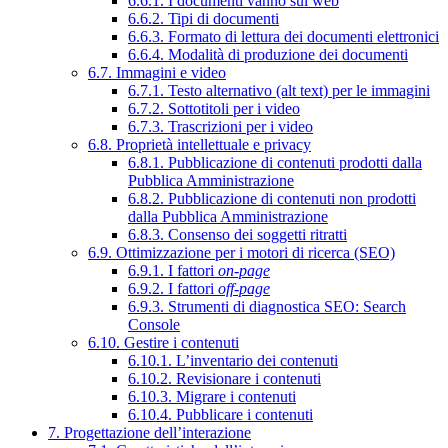
6.6.1. I documenti vanno sul web
6.6.2. Tipi di documenti
6.6.3. Formato di lettura dei documenti elettronici
6.6.4. Modalità di produzione dei documenti
6.7. Immagini e video
6.7.1. Testo alternativo (alt text) per le immagini
6.7.2. Sottotitoli per i video
6.7.3. Trascrizioni per i video
6.8. Proprietà intellettuale e privacy
6.8.1. Pubblicazione di contenuti prodotti dalla
Pubblica Amministrazione
6.8.2. Pubblicazione di contenuti non prodotti
dalla Pubblica Amministrazione
6.8.3. Consenso dei soggetti ritratti
6.9. Ottimizzazione per i motori di ricerca (SEO)
6.9.1. I fattori
on-page
6.9.2. I fattori
off-page
6.9.3. Strumenti di diagnostica SEO: Search
Console
6.10. Gestire i contenuti
6.10.1. L’inventario dei contenuti
6.10.2. Revisionare i contenuti
6.10.3. Migrare i contenuti
6.10.4. Pubblicare i contenuti
7. Progettazione dell’interazione