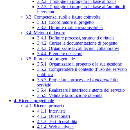
3.2.2. Tipologie di progetto in base al focus
3.2.3. Tipologie di progetto in base all’ambito di
intervento
3.3. Competenze, ruoli e figure coinvolte
3.3.1. Coordinatore di progetto
3.3.2. Definire ruoli e responsabilità
3.4. Metodo di lavoro
3.4.1. Definire processi, strumenti e rituali
3.4.2. Curare la documentazione di progetto
3.4.3. Organizzare tavoli tecnici collaborativi
3.4.4. Prendere decisioni
3.5. Il processo progettuale
3.5.1. Organizzare il progetto e la sua gestione
3.5.2. Comprendere il contesto d’uso del servizio
pubblico
3.5.3. Progettare i processi e i
touchpoint
del
servizio
3.5.4. Realizzare l’interfaccia utente del servizio
3.5.5. Validare la soluzione ottenuta
4. Ricerca progettuale
4.1. Ricerca primaria
4.1.1. Interviste
4.1.2. Questionari
4.1.3. Test di usabilità
4.1.4. Web analytics