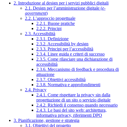
2. Introduzione al design per i servizi pubblici digitali
2.1. Design per l’amministrazione digitale (
e-
government
)
2.2. L’approccio progettuale
2.2.1. Buone pratiche
2.2.2. Principi
2.3. Accessibilità
2.3.1. Definizione
2.3.2. Accessibilità by design
2.3.3. Principi per l’accessibilità
2.3.4. Linee guida e criteri di successo
2.3.5. Come rilasciare una dichiarazione di
accessibilità
2.3.6. Meccanismo di feedback e procedura di
attuazione
2.3.7. Obiettivi accessibilità
2.3.8. Normativa e approfondimenti
2.4. Privacy
2.4.1. Come rispettare la privacy sin dalla
progettazione di un sito o servizio digitale
2.4.2. Richiedi il consenso quando necessario
2.4.3. Le basi del sito web: architettura,
informativa privacy, riferimenti DPO
3. Pianificazione, gestione e strategia
3.1. Obiettivi del progetto