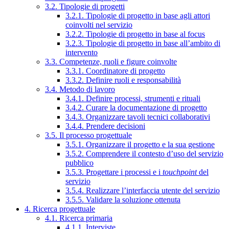
3.2. Tipologie di progetti
3.2.1. Tipologie di progetto in base agli attori
coinvolti nel servizio
3.2.2. Tipologie di progetto in base al focus
3.2.3. Tipologie di progetto in base all’ambito di
intervento
3.3. Competenze, ruoli e figure coinvolte
3.3.1. Coordinatore di progetto
3.3.2. Definire ruoli e responsabilità
3.4. Metodo di lavoro
3.4.1. Definire processi, strumenti e rituali
3.4.2. Curare la documentazione di progetto
3.4.3. Organizzare tavoli tecnici collaborativi
3.4.4. Prendere decisioni
3.5. Il processo progettuale
3.5.1. Organizzare il progetto e la sua gestione
3.5.2. Comprendere il contesto d’uso del servizio
pubblico
3.5.3. Progettare i processi e i
touchpoint
del
servizio
3.5.4. Realizzare l’interfaccia utente del servizio
3.5.5. Validare la soluzione ottenuta
4. Ricerca progettuale
4.1. Ricerca primaria
4.1.1. Interviste