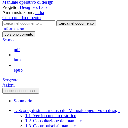
Manuale operativo di design
Progetto:
Designers Italia
Amministrazione:
italia
Cerca nel documento
Cerca nel documento
Informazioni
versione-corrente
Scarica
pdf
html
epub
Sorgente
Azioni
indice dei contenuti
Sommario
1. Scopo, destinatari e uso del Manuale operativo di design
1.1. Versionamento e storico
1.2. Consultazione del manuale
1.3. Contribuisci al manuale