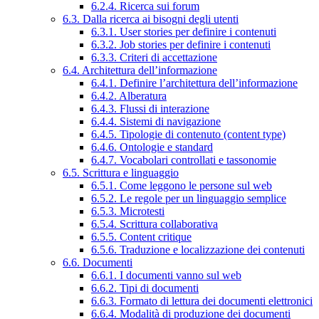
6.2.4. Ricerca sui forum
6.3. Dalla ricerca ai bisogni degli utenti
6.3.1. User stories per definire i contenuti
6.3.2. Job stories per definire i contenuti
6.3.3. Criteri di accettazione
6.4. Architettura dell’informazione
6.4.1. Definire l’architettura dell’informazione
6.4.2. Alberatura
6.4.3. Flussi di interazione
6.4.4. Sistemi di navigazione
6.4.5. Tipologie di contenuto (content type)
6.4.6. Ontologie e standard
6.4.7. Vocabolari controllati e tassonomie
6.5. Scrittura e linguaggio
6.5.1. Come leggono le persone sul web
6.5.2. Le regole per un linguaggio semplice
6.5.3. Microtesti
6.5.4. Scrittura collaborativa
6.5.5. Content critique
6.5.6. Traduzione e localizzazione dei contenuti
6.6. Documenti
6.6.1. I documenti vanno sul web
6.6.2. Tipi di documenti
6.6.3. Formato di lettura dei documenti elettronici
6.6.4. Modalità di produzione dei documenti