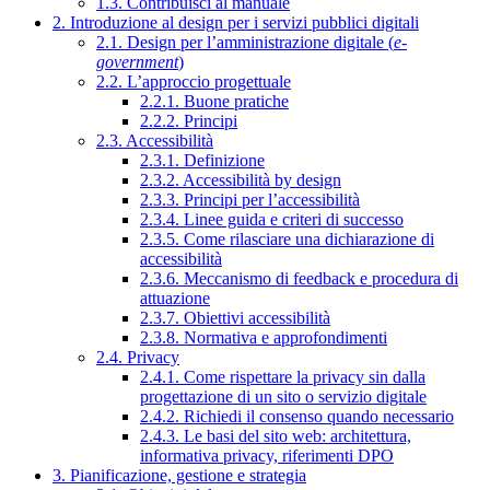
1.3. Contribuisci al manuale
2. Introduzione al design per i servizi pubblici digitali
2.1. Design per l’amministrazione digitale (
e-
government
)
2.2. L’approccio progettuale
2.2.1. Buone pratiche
2.2.2. Principi
2.3. Accessibilità
2.3.1. Definizione
2.3.2. Accessibilità by design
2.3.3. Principi per l’accessibilità
2.3.4. Linee guida e criteri di successo
2.3.5. Come rilasciare una dichiarazione di
accessibilità
2.3.6. Meccanismo di feedback e procedura di
attuazione
2.3.7. Obiettivi accessibilità
2.3.8. Normativa e approfondimenti
2.4. Privacy
2.4.1. Come rispettare la privacy sin dalla
progettazione di un sito o servizio digitale
2.4.2. Richiedi il consenso quando necessario
2.4.3. Le basi del sito web: architettura,
informativa privacy, riferimenti DPO
3. Pianificazione, gestione e strategia