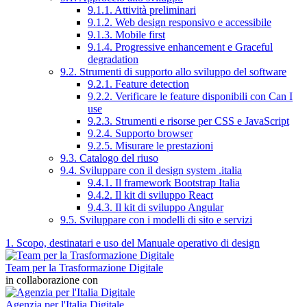
9.1.1. Attività preliminari
9.1.2. Web design responsivo e accessibile
9.1.3. Mobile first
9.1.4. Progressive enhancement e Graceful
degradation
9.2. Strumenti di supporto allo sviluppo del software
9.2.1. Feature detection
9.2.2. Verificare le feature disponibili con Can I
use
9.2.3. Strumenti e risorse per CSS e JavaScript
9.2.4. Supporto browser
9.2.5. Misurare le prestazioni
9.3. Catalogo del riuso
9.4. Sviluppare con il design system .italia
9.4.1. Il framework Bootstrap Italia
9.4.2. Il kit di sviluppo React
9.4.3. Il kit di sviluppo Angular
9.5. Sviluppare con i modelli di sito e servizi
1. Scopo, destinatari e uso del Manuale operativo di design
Team per la Trasformazione Digitale
in collaborazione con
Agenzia per l'Italia Digitale