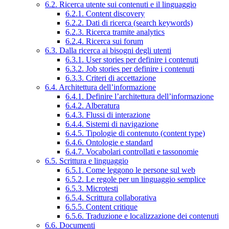
6.2. Ricerca utente sui contenuti e il linguaggio
6.2.1. Content discovery
6.2.2. Dati di ricerca (search keywords)
6.2.3. Ricerca tramite analytics
6.2.4. Ricerca sui forum
6.3. Dalla ricerca ai bisogni degli utenti
6.3.1. User stories per definire i contenuti
6.3.2. Job stories per definire i contenuti
6.3.3. Criteri di accettazione
6.4. Architettura dell’informazione
6.4.1. Definire l’architettura dell’informazione
6.4.2. Alberatura
6.4.3. Flussi di interazione
6.4.4. Sistemi di navigazione
6.4.5. Tipologie di contenuto (content type)
6.4.6. Ontologie e standard
6.4.7. Vocabolari controllati e tassonomie
6.5. Scrittura e linguaggio
6.5.1. Come leggono le persone sul web
6.5.2. Le regole per un linguaggio semplice
6.5.3. Microtesti
6.5.4. Scrittura collaborativa
6.5.5. Content critique
6.5.6. Traduzione e localizzazione dei contenuti
6.6. Documenti