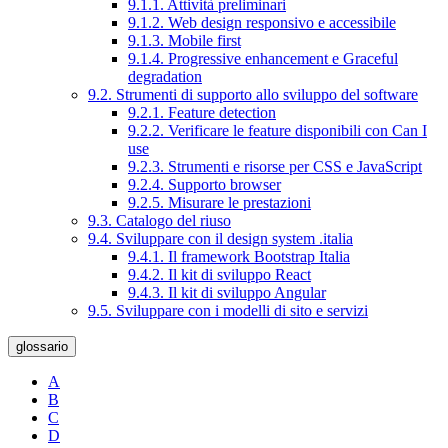
9.1.1. Attività preliminari
9.1.2. Web design responsivo e accessibile
9.1.3. Mobile first
9.1.4. Progressive enhancement e Graceful
degradation
9.2. Strumenti di supporto allo sviluppo del software
9.2.1. Feature detection
9.2.2. Verificare le feature disponibili con Can I
use
9.2.3. Strumenti e risorse per CSS e JavaScript
9.2.4. Supporto browser
9.2.5. Misurare le prestazioni
9.3. Catalogo del riuso
9.4. Sviluppare con il design system .italia
9.4.1. Il framework Bootstrap Italia
9.4.2. Il kit di sviluppo React
9.4.3. Il kit di sviluppo Angular
9.5. Sviluppare con i modelli di sito e servizi
glossario
A
B
C
D