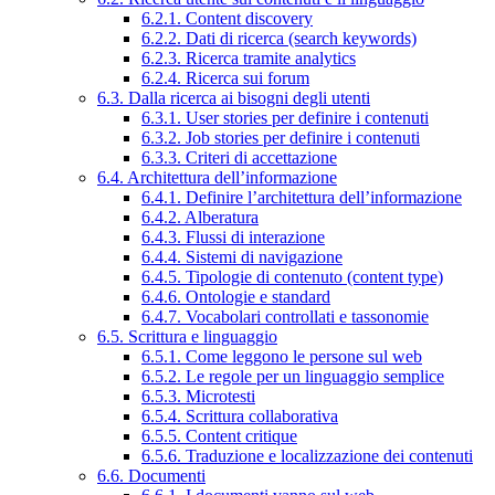
6.2.1. Content discovery
6.2.2. Dati di ricerca (search keywords)
6.2.3. Ricerca tramite analytics
6.2.4. Ricerca sui forum
6.3. Dalla ricerca ai bisogni degli utenti
6.3.1. User stories per definire i contenuti
6.3.2. Job stories per definire i contenuti
6.3.3. Criteri di accettazione
6.4. Architettura dell’informazione
6.4.1. Definire l’architettura dell’informazione
6.4.2. Alberatura
6.4.3. Flussi di interazione
6.4.4. Sistemi di navigazione
6.4.5. Tipologie di contenuto (content type)
6.4.6. Ontologie e standard
6.4.7. Vocabolari controllati e tassonomie
6.5. Scrittura e linguaggio
6.5.1. Come leggono le persone sul web
6.5.2. Le regole per un linguaggio semplice
6.5.3. Microtesti
6.5.4. Scrittura collaborativa
6.5.5. Content critique
6.5.6. Traduzione e localizzazione dei contenuti
6.6. Documenti