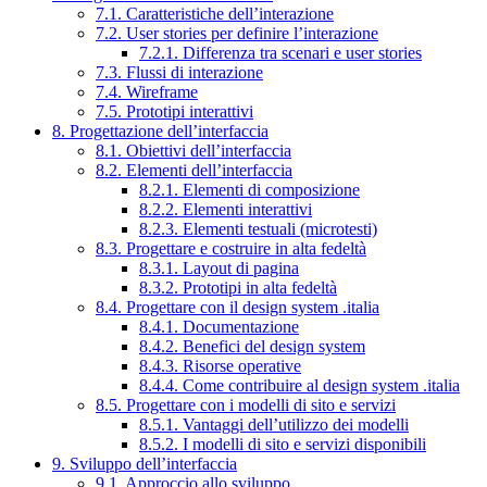
7.1. Caratteristiche dell’interazione
7.2. User stories per definire l’interazione
7.2.1. Differenza tra scenari e user stories
7.3. Flussi di interazione
7.4. Wireframe
7.5. Prototipi interattivi
8. Progettazione dell’interfaccia
8.1. Obiettivi dell’interfaccia
8.2. Elementi dell’interfaccia
8.2.1. Elementi di composizione
8.2.2. Elementi interattivi
8.2.3. Elementi testuali (microtesti)
8.3. Progettare e costruire in alta fedeltà
8.3.1. Layout di pagina
8.3.2. Prototipi in alta fedeltà
8.4. Progettare con il design system .italia
8.4.1. Documentazione
8.4.2. Benefici del design system
8.4.3. Risorse operative
8.4.4. Come contribuire al design system .italia
8.5. Progettare con i modelli di sito e servizi
8.5.1. Vantaggi dell’utilizzo dei modelli
8.5.2. I modelli di sito e servizi disponibili
9. Sviluppo dell’interfaccia
9.1. Approccio allo sviluppo