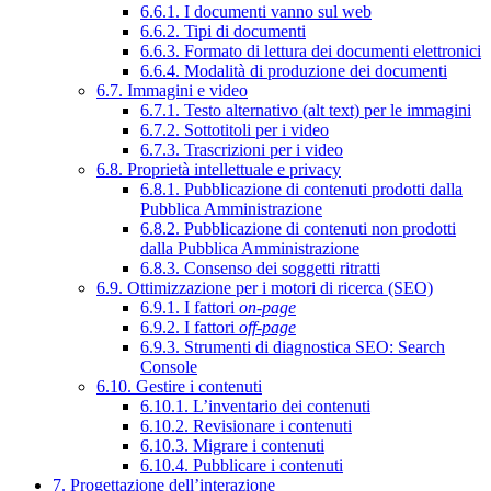
6.6.1. I documenti vanno sul web
6.6.2. Tipi di documenti
6.6.3. Formato di lettura dei documenti elettronici
6.6.4. Modalità di produzione dei documenti
6.7. Immagini e video
6.7.1. Testo alternativo (alt text) per le immagini
6.7.2. Sottotitoli per i video
6.7.3. Trascrizioni per i video
6.8. Proprietà intellettuale e privacy
6.8.1. Pubblicazione di contenuti prodotti dalla
Pubblica Amministrazione
6.8.2. Pubblicazione di contenuti non prodotti
dalla Pubblica Amministrazione
6.8.3. Consenso dei soggetti ritratti
6.9. Ottimizzazione per i motori di ricerca (SEO)
6.9.1. I fattori
on-page
6.9.2. I fattori
off-page
6.9.3. Strumenti di diagnostica SEO: Search
Console
6.10. Gestire i contenuti
6.10.1. L’inventario dei contenuti
6.10.2. Revisionare i contenuti
6.10.3. Migrare i contenuti
6.10.4. Pubblicare i contenuti
7. Progettazione dell’interazione