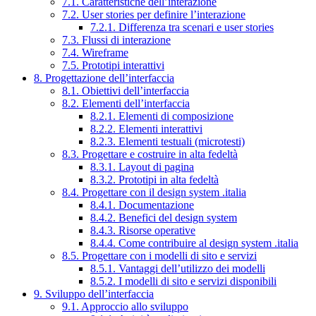
7.1. Caratteristiche dell’interazione
7.2. User stories per definire l’interazione
7.2.1. Differenza tra scenari e user stories
7.3. Flussi di interazione
7.4. Wireframe
7.5. Prototipi interattivi
8. Progettazione dell’interfaccia
8.1. Obiettivi dell’interfaccia
8.2. Elementi dell’interfaccia
8.2.1. Elementi di composizione
8.2.2. Elementi interattivi
8.2.3. Elementi testuali (microtesti)
8.3. Progettare e costruire in alta fedeltà
8.3.1. Layout di pagina
8.3.2. Prototipi in alta fedeltà
8.4. Progettare con il design system .italia
8.4.1. Documentazione
8.4.2. Benefici del design system
8.4.3. Risorse operative
8.4.4. Come contribuire al design system .italia
8.5. Progettare con i modelli di sito e servizi
8.5.1. Vantaggi dell’utilizzo dei modelli
8.5.2. I modelli di sito e servizi disponibili
9. Sviluppo dell’interfaccia
9.1. Approccio allo sviluppo