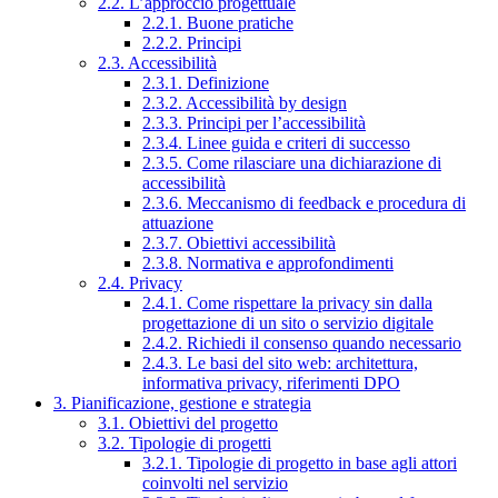
2.2. L’approccio progettuale
2.2.1. Buone pratiche
2.2.2. Principi
2.3. Accessibilità
2.3.1. Definizione
2.3.2. Accessibilità by design
2.3.3. Principi per l’accessibilità
2.3.4. Linee guida e criteri di successo
2.3.5. Come rilasciare una dichiarazione di
accessibilità
2.3.6. Meccanismo di feedback e procedura di
attuazione
2.3.7. Obiettivi accessibilità
2.3.8. Normativa e approfondimenti
2.4. Privacy
2.4.1. Come rispettare la privacy sin dalla
progettazione di un sito o servizio digitale
2.4.2. Richiedi il consenso quando necessario
2.4.3. Le basi del sito web: architettura,
informativa privacy, riferimenti DPO
3. Pianificazione, gestione e strategia
3.1. Obiettivi del progetto
3.2. Tipologie di progetti
3.2.1. Tipologie di progetto in base agli attori
coinvolti nel servizio