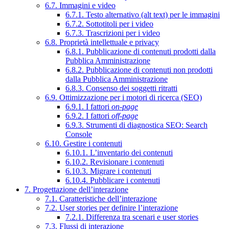
6.7. Immagini e video
6.7.1. Testo alternativo (alt text) per le immagini
6.7.2. Sottotitoli per i video
6.7.3. Trascrizioni per i video
6.8. Proprietà intellettuale e privacy
6.8.1. Pubblicazione di contenuti prodotti dalla
Pubblica Amministrazione
6.8.2. Pubblicazione di contenuti non prodotti
dalla Pubblica Amministrazione
6.8.3. Consenso dei soggetti ritratti
6.9. Ottimizzazione per i motori di ricerca (SEO)
6.9.1. I fattori
on-page
6.9.2. I fattori
off-page
6.9.3. Strumenti di diagnostica SEO: Search
Console
6.10. Gestire i contenuti
6.10.1. L’inventario dei contenuti
6.10.2. Revisionare i contenuti
6.10.3. Migrare i contenuti
6.10.4. Pubblicare i contenuti
7. Progettazione dell’interazione
7.1. Caratteristiche dell’interazione
7.2. User stories per definire l’interazione
7.2.1. Differenza tra scenari e user stories
7.3. Flussi di interazione