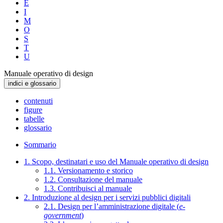
E
I
M
O
S
T
U
Manuale operativo di design
indici e glossario
contenuti
figure
tabelle
glossario
Sommario
1. Scopo, destinatari e uso del Manuale operativo di design
1.1. Versionamento e storico
1.2. Consultazione del manuale
1.3. Contribuisci al manuale
2. Introduzione al design per i servizi pubblici digitali
2.1. Design per l’amministrazione digitale (
e-
government
)