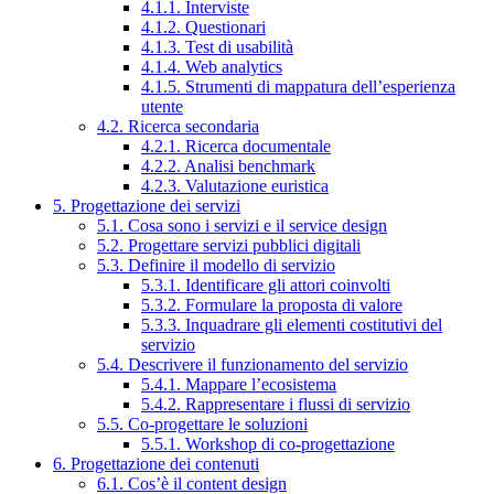
4.1.1. Interviste
4.1.2. Questionari
4.1.3. Test di usabilità
4.1.4. Web analytics
4.1.5. Strumenti di mappatura dell’esperienza
utente
4.2. Ricerca secondaria
4.2.1. Ricerca documentale
4.2.2. Analisi benchmark
4.2.3. Valutazione euristica
5. Progettazione dei servizi
5.1. Cosa sono i servizi e il service design
5.2. Progettare servizi pubblici digitali
5.3. Definire il modello di servizio
5.3.1. Identificare gli attori coinvolti
5.3.2. Formulare la proposta di valore
5.3.3. Inquadrare gli elementi costitutivi del
servizio
5.4. Descrivere il funzionamento del servizio
5.4.1. Mappare l’ecosistema
5.4.2. Rappresentare i flussi di servizio
5.5. Co-progettare le soluzioni
5.5.1. Workshop di co-progettazione
6. Progettazione dei contenuti
6.1. Cos’è il content design