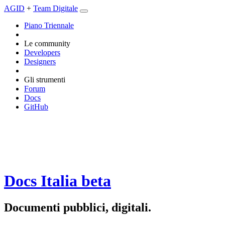
AGID
+
Team Digitale
Piano Triennale
Le community
Developers
Designers
Gli strumenti
Forum
Docs
GitHub
Docs Italia
beta
Documenti pubblici, digitali.