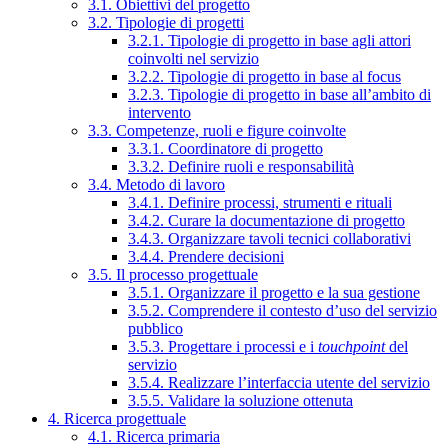
3.1. Obiettivi del progetto
3.2. Tipologie di progetti
3.2.1. Tipologie di progetto in base agli attori
coinvolti nel servizio
3.2.2. Tipologie di progetto in base al focus
3.2.3. Tipologie di progetto in base all’ambito di
intervento
3.3. Competenze, ruoli e figure coinvolte
3.3.1. Coordinatore di progetto
3.3.2. Definire ruoli e responsabilità
3.4. Metodo di lavoro
3.4.1. Definire processi, strumenti e rituali
3.4.2. Curare la documentazione di progetto
3.4.3. Organizzare tavoli tecnici collaborativi
3.4.4. Prendere decisioni
3.5. Il processo progettuale
3.5.1. Organizzare il progetto e la sua gestione
3.5.2. Comprendere il contesto d’uso del servizio
pubblico
3.5.3. Progettare i processi e i
touchpoint
del
servizio
3.5.4. Realizzare l’interfaccia utente del servizio
3.5.5. Validare la soluzione ottenuta
4. Ricerca progettuale
4.1. Ricerca primaria