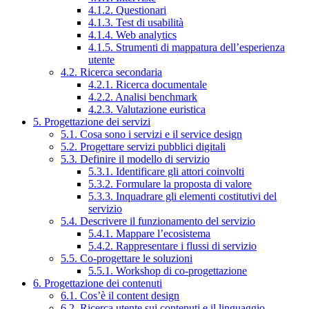
4.1.2. Questionari
4.1.3. Test di usabilità
4.1.4. Web analytics
4.1.5. Strumenti di mappatura dell’esperienza
utente
4.2. Ricerca secondaria
4.2.1. Ricerca documentale
4.2.2. Analisi benchmark
4.2.3. Valutazione euristica
5. Progettazione dei servizi
5.1. Cosa sono i servizi e il service design
5.2. Progettare servizi pubblici digitali
5.3. Definire il modello di servizio
5.3.1. Identificare gli attori coinvolti
5.3.2. Formulare la proposta di valore
5.3.3. Inquadrare gli elementi costitutivi del
servizio
5.4. Descrivere il funzionamento del servizio
5.4.1. Mappare l’ecosistema
5.4.2. Rappresentare i flussi di servizio
5.5. Co-progettare le soluzioni
5.5.1. Workshop di co-progettazione
6. Progettazione dei contenuti
6.1. Cos’è il content design
6.2. Ricerca utente sui contenuti e il linguaggio