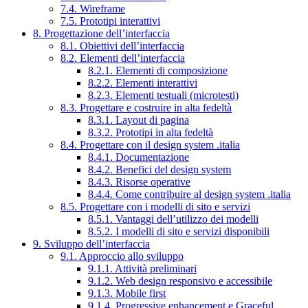
7.4. Wireframe
7.5. Prototipi interattivi
8. Progettazione dell’interfaccia
8.1. Obiettivi dell’interfaccia
8.2. Elementi dell’interfaccia
8.2.1. Elementi di composizione
8.2.2. Elementi interattivi
8.2.3. Elementi testuali (microtesti)
8.3. Progettare e costruire in alta fedeltà
8.3.1. Layout di pagina
8.3.2. Prototipi in alta fedeltà
8.4. Progettare con il design system .italia
8.4.1. Documentazione
8.4.2. Benefici del design system
8.4.3. Risorse operative
8.4.4. Come contribuire al design system .italia
8.5. Progettare con i modelli di sito e servizi
8.5.1. Vantaggi dell’utilizzo dei modelli
8.5.2. I modelli di sito e servizi disponibili
9. Sviluppo dell’interfaccia
9.1. Approccio allo sviluppo
9.1.1. Attività preliminari
9.1.2. Web design responsivo e accessibile
9.1.3. Mobile first
9.1.4. Progressive enhancement e Graceful