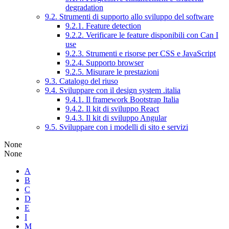
degradation
9.2. Strumenti di supporto allo sviluppo del software
9.2.1. Feature detection
9.2.2. Verificare le feature disponibili con Can I
use
9.2.3. Strumenti e risorse per CSS e JavaScript
9.2.4. Supporto browser
9.2.5. Misurare le prestazioni
9.3. Catalogo del riuso
9.4. Sviluppare con il design system .italia
9.4.1. Il framework Bootstrap Italia
9.4.2. Il kit di sviluppo React
9.4.3. Il kit di sviluppo Angular
9.5. Sviluppare con i modelli di sito e servizi
None
None
A
B
C
D
E
I
M