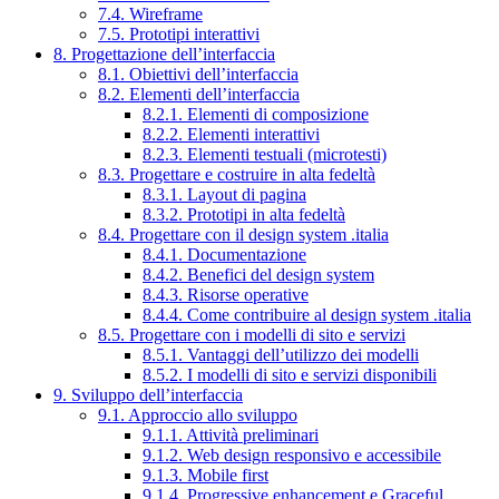
7.4. Wireframe
7.5. Prototipi interattivi
8. Progettazione dell’interfaccia
8.1. Obiettivi dell’interfaccia
8.2. Elementi dell’interfaccia
8.2.1. Elementi di composizione
8.2.2. Elementi interattivi
8.2.3. Elementi testuali (microtesti)
8.3. Progettare e costruire in alta fedeltà
8.3.1. Layout di pagina
8.3.2. Prototipi in alta fedeltà
8.4. Progettare con il design system .italia
8.4.1. Documentazione
8.4.2. Benefici del design system
8.4.3. Risorse operative
8.4.4. Come contribuire al design system .italia
8.5. Progettare con i modelli di sito e servizi
8.5.1. Vantaggi dell’utilizzo dei modelli
8.5.2. I modelli di sito e servizi disponibili
9. Sviluppo dell’interfaccia
9.1. Approccio allo sviluppo
9.1.1. Attività preliminari
9.1.2. Web design responsivo e accessibile
9.1.3. Mobile first
9.1.4. Progressive enhancement e Graceful