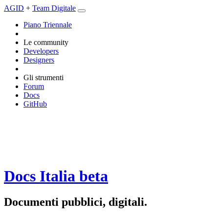
AGID
+
Team Digitale
Piano Triennale
Le community
Developers
Designers
Gli strumenti
Forum
Docs
GitHub
Docs Italia
beta
Documenti pubblici, digitali.