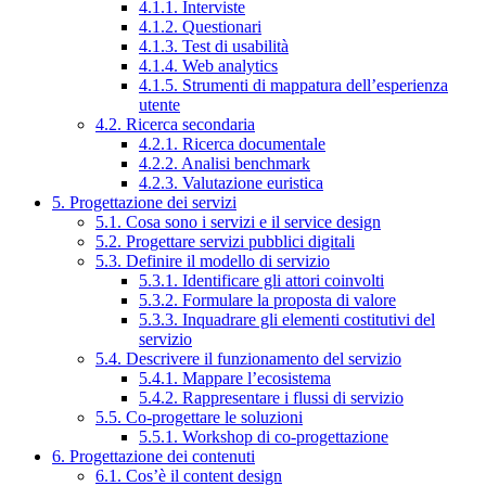
4.1.1. Interviste
4.1.2. Questionari
4.1.3. Test di usabilità
4.1.4. Web analytics
4.1.5. Strumenti di mappatura dell’esperienza
utente
4.2. Ricerca secondaria
4.2.1. Ricerca documentale
4.2.2. Analisi benchmark
4.2.3. Valutazione euristica
5. Progettazione dei servizi
5.1. Cosa sono i servizi e il service design
5.2. Progettare servizi pubblici digitali
5.3. Definire il modello di servizio
5.3.1. Identificare gli attori coinvolti
5.3.2. Formulare la proposta di valore
5.3.3. Inquadrare gli elementi costitutivi del
servizio
5.4. Descrivere il funzionamento del servizio
5.4.1. Mappare l’ecosistema
5.4.2. Rappresentare i flussi di servizio
5.5. Co-progettare le soluzioni
5.5.1. Workshop di co-progettazione
6. Progettazione dei contenuti
6.1. Cos’è il content design