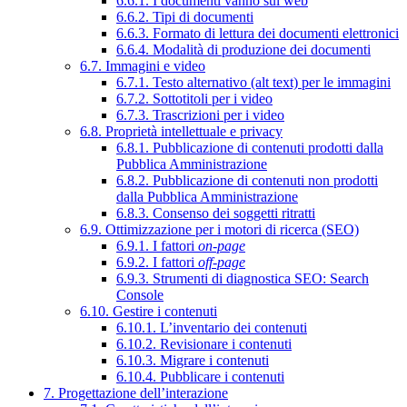
6.6.1. I documenti vanno sul web
6.6.2. Tipi di documenti
6.6.3. Formato di lettura dei documenti elettronici
6.6.4. Modalità di produzione dei documenti
6.7. Immagini e video
6.7.1. Testo alternativo (alt text) per le immagini
6.7.2. Sottotitoli per i video
6.7.3. Trascrizioni per i video
6.8. Proprietà intellettuale e privacy
6.8.1. Pubblicazione di contenuti prodotti dalla
Pubblica Amministrazione
6.8.2. Pubblicazione di contenuti non prodotti
dalla Pubblica Amministrazione
6.8.3. Consenso dei soggetti ritratti
6.9. Ottimizzazione per i motori di ricerca (SEO)
6.9.1. I fattori
on-page
6.9.2. I fattori
off-page
6.9.3. Strumenti di diagnostica SEO: Search
Console
6.10. Gestire i contenuti
6.10.1. L’inventario dei contenuti
6.10.2. Revisionare i contenuti
6.10.3. Migrare i contenuti
6.10.4. Pubblicare i contenuti
7. Progettazione dell’interazione