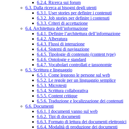
6.2.4. Ricerca sui forum
6.3. Dalla ricerca ai bisogni degli utenti
6.3.1. User stories per definire i contenuti
6.3.2. Job stories per definire i contenuti
6.3.3. Criteri di accettazione
6.4. Architettura dell’informazione
6.4.1. Definire l’architettura dell’informazione
6.4.2. Alberatura
6.4.3. Flussi di interazione
6.4.4. Sistemi di navigazione
6.4.5. Tipologie di contenuto (content type)
6.4.6. Ontologie e standard
6.4.7. Vocabolari controllati e tassonomie
6.5. Scrittura e linguaggio
6.5.1. Come leggono le persone sul web
6.5.2. Le regole per un linguaggio semplice
6.5.3. Microtesti
6.5.4. Scrittura collaborativa
6.5.5. Content critique
6.5.6. Traduzione e localizzazione dei contenuti
6.6. Documenti
6.6.1. I documenti vanno sul web
6.6.2. Tipi di documenti
6.6.3. Formato di lettura dei documenti elettronici
6.6.4. Modalità di produzione dei documenti