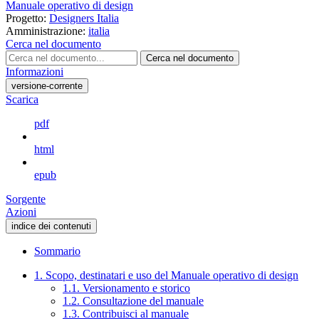
Manuale operativo di design
Progetto:
Designers Italia
Amministrazione:
italia
Cerca nel documento
Cerca nel documento
Informazioni
versione-corrente
Scarica
pdf
html
epub
Sorgente
Azioni
indice dei contenuti
Sommario
1. Scopo, destinatari e uso del Manuale operativo di design
1.1. Versionamento e storico
1.2. Consultazione del manuale
1.3. Contribuisci al manuale