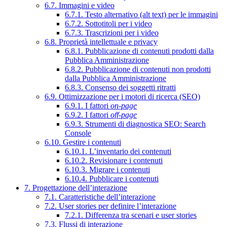
6.7. Immagini e video
6.7.1. Testo alternativo (alt text) per le immagini
6.7.2. Sottotitoli per i video
6.7.3. Trascrizioni per i video
6.8. Proprietà intellettuale e privacy
6.8.1. Pubblicazione di contenuti prodotti dalla
Pubblica Amministrazione
6.8.2. Pubblicazione di contenuti non prodotti
dalla Pubblica Amministrazione
6.8.3. Consenso dei soggetti ritratti
6.9. Ottimizzazione per i motori di ricerca (SEO)
6.9.1. I fattori
on-page
6.9.2. I fattori
off-page
6.9.3. Strumenti di diagnostica SEO: Search
Console
6.10. Gestire i contenuti
6.10.1. L’inventario dei contenuti
6.10.2. Revisionare i contenuti
6.10.3. Migrare i contenuti
6.10.4. Pubblicare i contenuti
7. Progettazione dell’interazione
7.1. Caratteristiche dell’interazione
7.2. User stories per definire l’interazione
7.2.1. Differenza tra scenari e user stories
7.3. Flussi di interazione