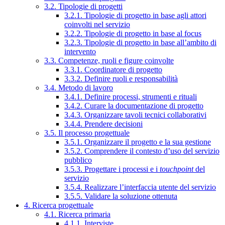
3.2. Tipologie di progetti
3.2.1. Tipologie di progetto in base agli attori
coinvolti nel servizio
3.2.2. Tipologie di progetto in base al focus
3.2.3. Tipologie di progetto in base all’ambito di
intervento
3.3. Competenze, ruoli e figure coinvolte
3.3.1. Coordinatore di progetto
3.3.2. Definire ruoli e responsabilità
3.4. Metodo di lavoro
3.4.1. Definire processi, strumenti e rituali
3.4.2. Curare la documentazione di progetto
3.4.3. Organizzare tavoli tecnici collaborativi
3.4.4. Prendere decisioni
3.5. Il processo progettuale
3.5.1. Organizzare il progetto e la sua gestione
3.5.2. Comprendere il contesto d’uso del servizio
pubblico
3.5.3. Progettare i processi e i
touchpoint
del
servizio
3.5.4. Realizzare l’interfaccia utente del servizio
3.5.5. Validare la soluzione ottenuta
4. Ricerca progettuale
4.1. Ricerca primaria
4.1.1. Interviste