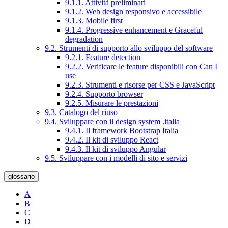
9.1.1. Attività preliminari
9.1.2. Web design responsivo e accessibile
9.1.3. Mobile first
9.1.4. Progressive enhancement e Graceful
degradation
9.2. Strumenti di supporto allo sviluppo del software
9.2.1. Feature detection
9.2.2. Verificare le feature disponibili con Can I
use
9.2.3. Strumenti e risorse per CSS e JavaScript
9.2.4. Supporto browser
9.2.5. Misurare le prestazioni
9.3. Catalogo del riuso
9.4. Sviluppare con il design system .italia
9.4.1. Il framework Bootstrap Italia
9.4.2. Il kit di sviluppo React
9.4.3. Il kit di sviluppo Angular
9.5. Sviluppare con i modelli di sito e servizi
glossario
A
B
C
D