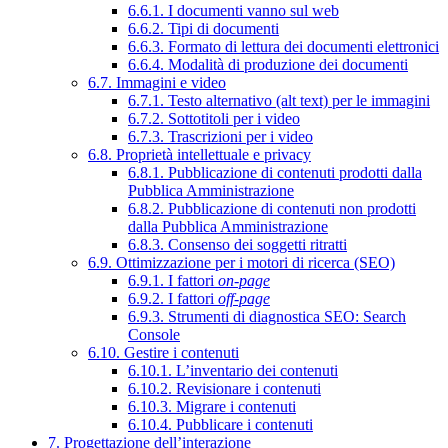
6.6.1. I documenti vanno sul web
6.6.2. Tipi di documenti
6.6.3. Formato di lettura dei documenti elettronici
6.6.4. Modalità di produzione dei documenti
6.7. Immagini e video
6.7.1. Testo alternativo (alt text) per le immagini
6.7.2. Sottotitoli per i video
6.7.3. Trascrizioni per i video
6.8. Proprietà intellettuale e privacy
6.8.1. Pubblicazione di contenuti prodotti dalla
Pubblica Amministrazione
6.8.2. Pubblicazione di contenuti non prodotti
dalla Pubblica Amministrazione
6.8.3. Consenso dei soggetti ritratti
6.9. Ottimizzazione per i motori di ricerca (SEO)
6.9.1. I fattori
on-page
6.9.2. I fattori
off-page
6.9.3. Strumenti di diagnostica SEO: Search
Console
6.10. Gestire i contenuti
6.10.1. L’inventario dei contenuti
6.10.2. Revisionare i contenuti
6.10.3. Migrare i contenuti
6.10.4. Pubblicare i contenuti
7. Progettazione dell’interazione