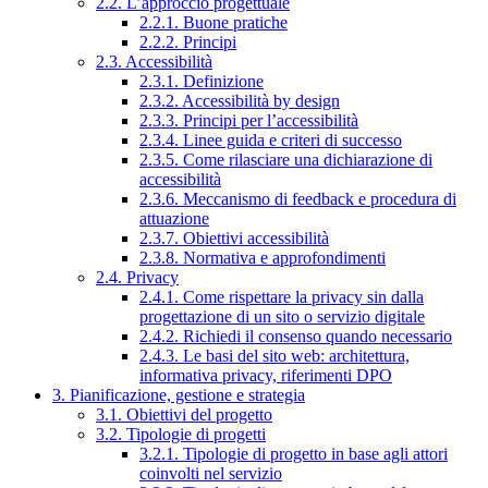
2.2. L’approccio progettuale
2.2.1. Buone pratiche
2.2.2. Principi
2.3. Accessibilità
2.3.1. Definizione
2.3.2. Accessibilità by design
2.3.3. Principi per l’accessibilità
2.3.4. Linee guida e criteri di successo
2.3.5. Come rilasciare una dichiarazione di
accessibilità
2.3.6. Meccanismo di feedback e procedura di
attuazione
2.3.7. Obiettivi accessibilità
2.3.8. Normativa e approfondimenti
2.4. Privacy
2.4.1. Come rispettare la privacy sin dalla
progettazione di un sito o servizio digitale
2.4.2. Richiedi il consenso quando necessario
2.4.3. Le basi del sito web: architettura,
informativa privacy, riferimenti DPO
3. Pianificazione, gestione e strategia
3.1. Obiettivi del progetto
3.2. Tipologie di progetti
3.2.1. Tipologie di progetto in base agli attori
coinvolti nel servizio