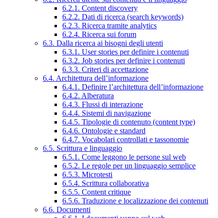
6.2.1. Content discovery
6.2.2. Dati di ricerca (search keywords)
6.2.3. Ricerca tramite analytics
6.2.4. Ricerca sui forum
6.3. Dalla ricerca ai bisogni degli utenti
6.3.1. User stories per definire i contenuti
6.3.2. Job stories per definire i contenuti
6.3.3. Criteri di accettazione
6.4. Architettura dell’informazione
6.4.1. Definire l’architettura dell’informazione
6.4.2. Alberatura
6.4.3. Flussi di interazione
6.4.4. Sistemi di navigazione
6.4.5. Tipologie di contenuto (content type)
6.4.6. Ontologie e standard
6.4.7. Vocabolari controllati e tassonomie
6.5. Scrittura e linguaggio
6.5.1. Come leggono le persone sul web
6.5.2. Le regole per un linguaggio semplice
6.5.3. Microtesti
6.5.4. Scrittura collaborativa
6.5.5. Content critique
6.5.6. Traduzione e localizzazione dei contenuti
6.6. Documenti