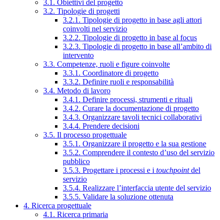
3.1. Obiettivi del progetto
3.2. Tipologie di progetti
3.2.1. Tipologie di progetto in base agli attori
coinvolti nel servizio
3.2.2. Tipologie di progetto in base al focus
3.2.3. Tipologie di progetto in base all’ambito di
intervento
3.3. Competenze, ruoli e figure coinvolte
3.3.1. Coordinatore di progetto
3.3.2. Definire ruoli e responsabilità
3.4. Metodo di lavoro
3.4.1. Definire processi, strumenti e rituali
3.4.2. Curare la documentazione di progetto
3.4.3. Organizzare tavoli tecnici collaborativi
3.4.4. Prendere decisioni
3.5. Il processo progettuale
3.5.1. Organizzare il progetto e la sua gestione
3.5.2. Comprendere il contesto d’uso del servizio
pubblico
3.5.3. Progettare i processi e i
touchpoint
del
servizio
3.5.4. Realizzare l’interfaccia utente del servizio
3.5.5. Validare la soluzione ottenuta
4. Ricerca progettuale
4.1. Ricerca primaria