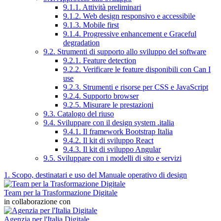
9.1.1. Attività preliminari
9.1.2. Web design responsivo e accessibile
9.1.3. Mobile first
9.1.4. Progressive enhancement e Graceful
degradation
9.2. Strumenti di supporto allo sviluppo del software
9.2.1. Feature detection
9.2.2. Verificare le feature disponibili con Can I
use
9.2.3. Strumenti e risorse per CSS e JavaScript
9.2.4. Supporto browser
9.2.5. Misurare le prestazioni
9.3. Catalogo del riuso
9.4. Sviluppare con il design system .italia
9.4.1. Il framework Bootstrap Italia
9.4.2. Il kit di sviluppo React
9.4.3. Il kit di sviluppo Angular
9.5. Sviluppare con i modelli di sito e servizi
1. Scopo, destinatari e uso del Manuale operativo di design
Team per la Trasformazione Digitale
in collaborazione con
Agenzia per l'Italia Digitale