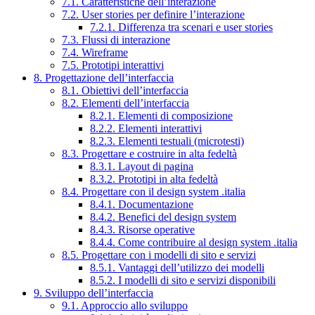
7.1. Caratteristiche dell’interazione
7.2. User stories per definire l’interazione
7.2.1. Differenza tra scenari e user stories
7.3. Flussi di interazione
7.4. Wireframe
7.5. Prototipi interattivi
8. Progettazione dell’interfaccia
8.1. Obiettivi dell’interfaccia
8.2. Elementi dell’interfaccia
8.2.1. Elementi di composizione
8.2.2. Elementi interattivi
8.2.3. Elementi testuali (microtesti)
8.3. Progettare e costruire in alta fedeltà
8.3.1. Layout di pagina
8.3.2. Prototipi in alta fedeltà
8.4. Progettare con il design system .italia
8.4.1. Documentazione
8.4.2. Benefici del design system
8.4.3. Risorse operative
8.4.4. Come contribuire al design system .italia
8.5. Progettare con i modelli di sito e servizi
8.5.1. Vantaggi dell’utilizzo dei modelli
8.5.2. I modelli di sito e servizi disponibili
9. Sviluppo dell’interfaccia
9.1. Approccio allo sviluppo