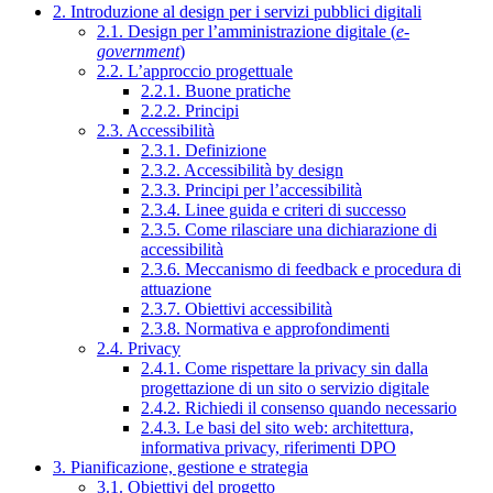
2. Introduzione al design per i servizi pubblici digitali
2.1. Design per l’amministrazione digitale (
e-
government
)
2.2. L’approccio progettuale
2.2.1. Buone pratiche
2.2.2. Principi
2.3. Accessibilità
2.3.1. Definizione
2.3.2. Accessibilità by design
2.3.3. Principi per l’accessibilità
2.3.4. Linee guida e criteri di successo
2.3.5. Come rilasciare una dichiarazione di
accessibilità
2.3.6. Meccanismo di feedback e procedura di
attuazione
2.3.7. Obiettivi accessibilità
2.3.8. Normativa e approfondimenti
2.4. Privacy
2.4.1. Come rispettare la privacy sin dalla
progettazione di un sito o servizio digitale
2.4.2. Richiedi il consenso quando necessario
2.4.3. Le basi del sito web: architettura,
informativa privacy, riferimenti DPO
3. Pianificazione, gestione e strategia
3.1. Obiettivi del progetto