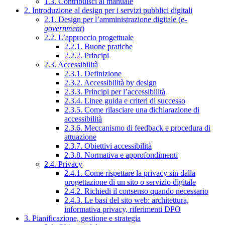
1.3. Contribuisci al manuale
2. Introduzione al design per i servizi pubblici digitali
2.1. Design per l’amministrazione digitale (
e-
government
)
2.2. L’approccio progettuale
2.2.1. Buone pratiche
2.2.2. Principi
2.3. Accessibilità
2.3.1. Definizione
2.3.2. Accessibilità by design
2.3.3. Principi per l’accessibilità
2.3.4. Linee guida e criteri di successo
2.3.5. Come rilasciare una dichiarazione di
accessibilità
2.3.6. Meccanismo di feedback e procedura di
attuazione
2.3.7. Obiettivi accessibilità
2.3.8. Normativa e approfondimenti
2.4. Privacy
2.4.1. Come rispettare la privacy sin dalla
progettazione di un sito o servizio digitale
2.4.2. Richiedi il consenso quando necessario
2.4.3. Le basi del sito web: architettura,
informativa privacy, riferimenti DPO
3. Pianificazione, gestione e strategia