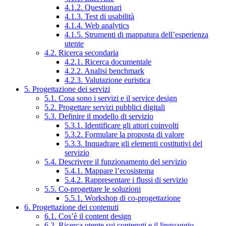
4.1.2. Questionari
4.1.3. Test di usabilità
4.1.4. Web analytics
4.1.5. Strumenti di mappatura dell’esperienza
utente
4.2. Ricerca secondaria
4.2.1. Ricerca documentale
4.2.2. Analisi benchmark
4.2.3. Valutazione euristica
5. Progettazione dei servizi
5.1. Cosa sono i servizi e il service design
5.2. Progettare servizi pubblici digitali
5.3. Definire il modello di servizio
5.3.1. Identificare gli attori coinvolti
5.3.2. Formulare la proposta di valore
5.3.3. Inquadrare gli elementi costitutivi del
servizio
5.4. Descrivere il funzionamento del servizio
5.4.1. Mappare l’ecosistema
5.4.2. Rappresentare i flussi di servizio
5.5. Co-progettare le soluzioni
5.5.1. Workshop di co-progettazione
6. Progettazione dei contenuti
6.1. Cos’è il content design
6.2. Ricerca utente sui contenuti e il linguaggio