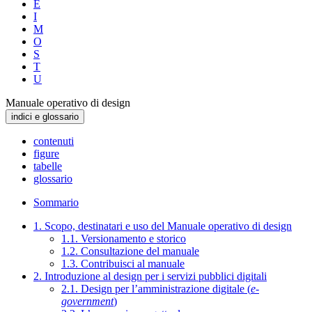
E
I
M
O
S
T
U
Manuale operativo di design
indici e glossario
contenuti
figure
tabelle
glossario
Sommario
1. Scopo, destinatari e uso del Manuale operativo di design
1.1. Versionamento e storico
1.2. Consultazione del manuale
1.3. Contribuisci al manuale
2. Introduzione al design per i servizi pubblici digitali
2.1. Design per l’amministrazione digitale (
e-
government
)