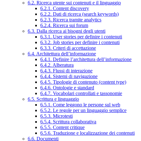
6.2. Ricerca utente sui contenuti e il linguaggio
6.2.1. Content discovery
6.2.2. Dati di ricerca (search keywords)
6.2.3. Ricerca tramite analytics
6.2.4. Ricerca sui forum
6.3. Dalla ricerca ai bisogni degli utenti
6.3.1. User stories per definire i contenuti
6.3.2. Job stories per definire i contenuti
6.3.3. Criteri di accettazione
6.4. Architettura dell’informazione
6.4.1. Definire l’architettura dell’informazione
6.4.2. Alberatura
6.4.3. Flussi di interazione
6.4.4. Sistemi di navigazione
6.4.5. Tipologie di contenuto (content type)
6.4.6. Ontologie e standard
6.4.7. Vocabolari controllati e tassonomie
6.5. Scrittura e linguaggio
6.5.1. Come leggono le persone sul web
6.5.2. Le regole per un linguaggio semplice
6.5.3. Microtesti
6.5.4. Scrittura collaborativa
6.5.5. Content critique
6.5.6. Traduzione e localizzazione dei contenuti
6.6. Documenti