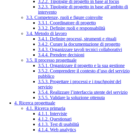
3.2.2. Tipologie di progetto in base al focus
3.2.3. Tipologie di progetto in base all’ambito di
intervento
3.3. Competenze, ruoli e figure coinvolte
3.3.1. Coordinatore di progetto
3.3.2. Definire ruoli e responsabilità
3.4. Metodo di lavoro
3.4.1. Definire processi, strumenti e rituali
3.4.2. Curare la documentazione di progetto
3.4.3. Organizzare tavoli tecnici collaborativi
3.4.4. Prendere decisioni
3.5. Il processo progettuale
3.5.1. Organizzare il progetto e la sua gestione
3.5.2. Comprendere il contesto d’uso del servizio
pubblico
3.5.3. Progettare i processi e i
touchpoint
del
servizio
3.5.4. Realizzare l’interfaccia utente del servizio
3.5.5. Validare la soluzione ottenuta
4. Ricerca progettuale
4.1. Ricerca primaria
4.1.1. Interviste
4.1.2. Questionari
4.1.3. Test di usabilità
4.1.4. Web analytics