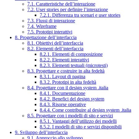
7.1. Caratteristiche dell’interazione
7.2. User stories per definire l’interazione
7.2.1. Differenza tra scenari e user stories
7.3. Flussi di interazione
7.4. Wireframe
7.5. Prototipi interattivi
8. Progettazione dell’interfaccia
8.1. Obiettivi dell’interfaccia
8.2. Elementi dell’interfaccia
8.2.1. Elementi di composizione
8.2.2. Elementi interattivi
8.2.3. Elementi testuali (microtesti)
8.3. Progettare e costruire in alta fedeltà
8.3.1. Layout di pagina
8.3.2. Prototipi in alta fedeltà
8.4. Progettare con il design system .italia
8.4.1. Documentazione
8.4.2. Benefici del design system
8.4.3. Risorse operative
8.4.4. Come contribuire al design system .italia
8.5. Progettare con i modelli di sito e servizi
8.5.1. Vantaggi dell’utilizzo dei modelli
8.5.2. I modelli di sito e servizi disponibili
9. Sviluppo dell’interfaccia
9.1. Approccio allo sviluppo