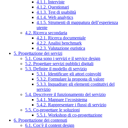
4.1.1. Interviste
4.1.2. Questionari
4.1.3. Test di usabilità
4.1.4. Web analytics
4.1.5. Strumenti di mappatura dell’esperienza
utente
4.2. Ricerca secondaria
4.2.1. Ricerca documentale
4.2.2. Analisi benchmark
4.2.3. Valutazione euristica
5. Progettazione dei servizi
5.1. Cosa sono i servizi e il service design
5.2. Progettare servizi pubblici digitali
5.3. Definire il modello di servizio
5.3.1. Identificare gli attori coinvolti
5.3.2. Formulare la proposta di valore
5.3.3. Inquadrare gli elementi costitutivi del
servizio
5.4. Descrivere il funzionamento del servizio
5.4.1. Mappare l’ecosistema
5.4.2. Rappresentare i flussi di servizio
5.5. Co-progettare le soluzioni
5.5.1. Workshop di co-progettazione
6. Progettazione dei contenuti
6.1. Cos’è il content design