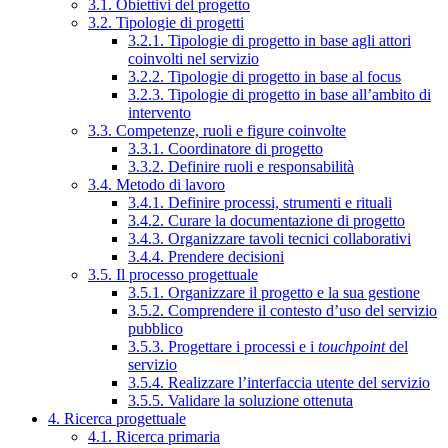
3.1. Obiettivi del progetto
3.2. Tipologie di progetti
3.2.1. Tipologie di progetto in base agli attori
coinvolti nel servizio
3.2.2. Tipologie di progetto in base al focus
3.2.3. Tipologie di progetto in base all’ambito di
intervento
3.3. Competenze, ruoli e figure coinvolte
3.3.1. Coordinatore di progetto
3.3.2. Definire ruoli e responsabilità
3.4. Metodo di lavoro
3.4.1. Definire processi, strumenti e rituali
3.4.2. Curare la documentazione di progetto
3.4.3. Organizzare tavoli tecnici collaborativi
3.4.4. Prendere decisioni
3.5. Il processo progettuale
3.5.1. Organizzare il progetto e la sua gestione
3.5.2. Comprendere il contesto d’uso del servizio
pubblico
3.5.3. Progettare i processi e i
touchpoint
del
servizio
3.5.4. Realizzare l’interfaccia utente del servizio
3.5.5. Validare la soluzione ottenuta
4. Ricerca progettuale
4.1. Ricerca primaria