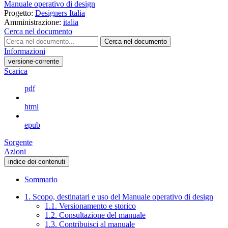
Manuale operativo di design
Progetto:
Designers Italia
Amministrazione:
italia
Cerca nel documento
Cerca nel documento
Informazioni
versione-corrente
Scarica
pdf
html
epub
Sorgente
Azioni
indice dei contenuti
Sommario
1. Scopo, destinatari e uso del Manuale operativo di design
1.1. Versionamento e storico
1.2. Consultazione del manuale
1.3. Contribuisci al manuale