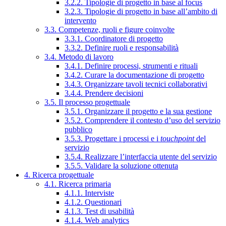
3.2.2. Tipologie di progetto in base al focus
3.2.3. Tipologie di progetto in base all’ambito di
intervento
3.3. Competenze, ruoli e figure coinvolte
3.3.1. Coordinatore di progetto
3.3.2. Definire ruoli e responsabilità
3.4. Metodo di lavoro
3.4.1. Definire processi, strumenti e rituali
3.4.2. Curare la documentazione di progetto
3.4.3. Organizzare tavoli tecnici collaborativi
3.4.4. Prendere decisioni
3.5. Il processo progettuale
3.5.1. Organizzare il progetto e la sua gestione
3.5.2. Comprendere il contesto d’uso del servizio
pubblico
3.5.3. Progettare i processi e i
touchpoint
del
servizio
3.5.4. Realizzare l’interfaccia utente del servizio
3.5.5. Validare la soluzione ottenuta
4. Ricerca progettuale
4.1. Ricerca primaria
4.1.1. Interviste
4.1.2. Questionari
4.1.3. Test di usabilità
4.1.4. Web analytics