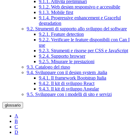
9.1.1. Attività preliminari
9.1.2. Web design responsivo e accessibile
9.1.3. Mobile first
9.1.4. Progressive enhancement e Graceful
degradation
9.2. Strumenti di supporto allo sviluppo del software
9.2.1. Feature detection
9.2.2. Verificare le feature disponibili con Can I
use
9.2.3. Strumenti e risorse per CSS e JavaScript
9.2.4. Supporto browser
9.2.5. Misurare le prestazioni
9.3. Catalogo del riuso
9.4. Sviluppare con il design system .italia
9.4.1. Il framework Bootstrap Italia
9.4.2. Il kit di sviluppo React
9.4.3. Il kit di sviluppo Angular
9.5. Sviluppare con i modelli di sito e servizi
glossario
A
B
C
D