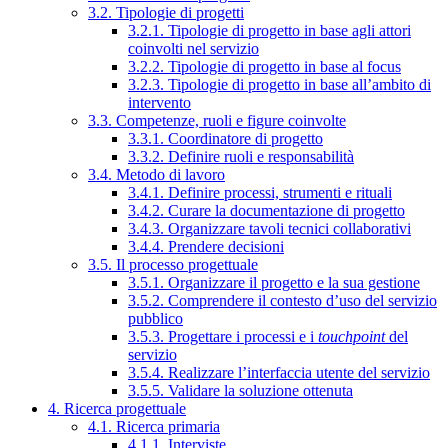
3.2. Tipologie di progetti
3.2.1. Tipologie di progetto in base agli attori
coinvolti nel servizio
3.2.2. Tipologie di progetto in base al focus
3.2.3. Tipologie di progetto in base all’ambito di
intervento
3.3. Competenze, ruoli e figure coinvolte
3.3.1. Coordinatore di progetto
3.3.2. Definire ruoli e responsabilità
3.4. Metodo di lavoro
3.4.1. Definire processi, strumenti e rituali
3.4.2. Curare la documentazione di progetto
3.4.3. Organizzare tavoli tecnici collaborativi
3.4.4. Prendere decisioni
3.5. Il processo progettuale
3.5.1. Organizzare il progetto e la sua gestione
3.5.2. Comprendere il contesto d’uso del servizio
pubblico
3.5.3. Progettare i processi e i
touchpoint
del
servizio
3.5.4. Realizzare l’interfaccia utente del servizio
3.5.5. Validare la soluzione ottenuta
4. Ricerca progettuale
4.1. Ricerca primaria
4.1.1. Interviste