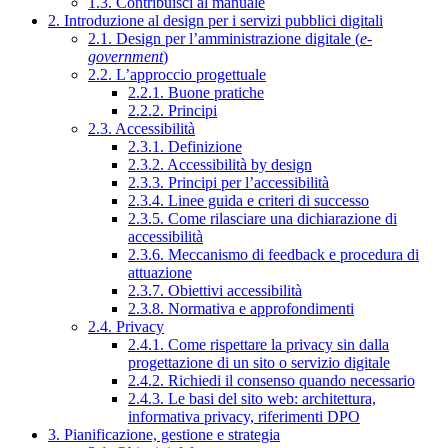
1.3. Contribuisci al manuale
2. Introduzione al design per i servizi pubblici digitali
2.1. Design per l’amministrazione digitale (
e-
government
)
2.2. L’approccio progettuale
2.2.1. Buone pratiche
2.2.2. Principi
2.3. Accessibilità
2.3.1. Definizione
2.3.2. Accessibilità by design
2.3.3. Principi per l’accessibilità
2.3.4. Linee guida e criteri di successo
2.3.5. Come rilasciare una dichiarazione di
accessibilità
2.3.6. Meccanismo di feedback e procedura di
attuazione
2.3.7. Obiettivi accessibilità
2.3.8. Normativa e approfondimenti
2.4. Privacy
2.4.1. Come rispettare la privacy sin dalla
progettazione di un sito o servizio digitale
2.4.2. Richiedi il consenso quando necessario
2.4.3. Le basi del sito web: architettura,
informativa privacy, riferimenti DPO
3. Pianificazione, gestione e strategia