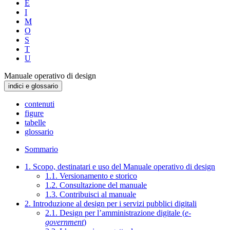
E
I
M
O
S
T
U
Manuale operativo di design
indici e glossario
contenuti
figure
tabelle
glossario
Sommario
1. Scopo, destinatari e uso del Manuale operativo di design
1.1. Versionamento e storico
1.2. Consultazione del manuale
1.3. Contribuisci al manuale
2. Introduzione al design per i servizi pubblici digitali
2.1. Design per l’amministrazione digitale (
e-
government
)