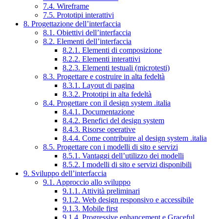
7.4. Wireframe
7.5. Prototipi interattivi
8. Progettazione dell’interfaccia
8.1. Obiettivi dell’interfaccia
8.2. Elementi dell’interfaccia
8.2.1. Elementi di composizione
8.2.2. Elementi interattivi
8.2.3. Elementi testuali (microtesti)
8.3. Progettare e costruire in alta fedeltà
8.3.1. Layout di pagina
8.3.2. Prototipi in alta fedeltà
8.4. Progettare con il design system .italia
8.4.1. Documentazione
8.4.2. Benefici del design system
8.4.3. Risorse operative
8.4.4. Come contribuire al design system .italia
8.5. Progettare con i modelli di sito e servizi
8.5.1. Vantaggi dell’utilizzo dei modelli
8.5.2. I modelli di sito e servizi disponibili
9. Sviluppo dell’interfaccia
9.1. Approccio allo sviluppo
9.1.1. Attività preliminari
9.1.2. Web design responsivo e accessibile
9.1.3. Mobile first
9.1.4. Progressive enhancement e Graceful