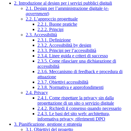
2. Introduzione al design per i servizi pubblici digitali
2.1. Design per l’amministrazione digitale (
e-
government
)
2.2. L’approccio progettuale
2.2.1. Buone pratiche
2.2.2. Principi
2.3. Accessibilità
2.3.1. Definizione
2.3.2. Accessibilità by design
2.3.3. Principi per l’accessibilità
2.3.4. Linee guida e criteri di successo
2.3.5. Come rilasciare una dichiarazione di
accessibilità
2.3.6. Meccanismo di feedback e procedura di
attuazione
2.3.7. Obiettivi accessibilità
2.3.8. Normativa e approfondimenti
2.4. Privacy
2.4.1. Come rispettare la privacy sin dalla
progettazione di un sito o servizio digitale
2.4.2. Richiedi il consenso quando necessario
2.4.3. Le basi del sito web: architettura,
informativa privacy, riferimenti DPO
3. Pianificazione, gestione e strategia
3.1. Obiettivi del progetto