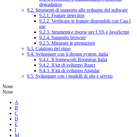
degradation
9.2. Strumenti di supporto allo sviluppo del software
9.2.1. Feature detection
9.2.2. Verificare le feature disponibili con Can I
use
9.2.3. Strumenti e risorse per CSS e JavaScript
9.2.4. Supporto browser
9.2.5. Misurare le prestazioni
9.3. Catalogo del riuso
9.4. Sviluppare con il design system .italia
9.4.1. Il framework Bootstrap Italia
9.4.2. Il kit di sviluppo React
9.4.3. Il kit di sviluppo Angular
9.5. Sviluppare con i modelli di sito e servizi
None
None
A
B
C
D
E
I
M