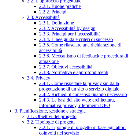
2.2. L’approccio progettuale
2.2.1. Buone pratiche
2.2.2. Principi
2.3. Accessibilità
2.3.1. Definizione
2.3.2. Accessibilità by design
2.3.3. Principi per l’accessibilità
2.3.4. Linee guida e criteri di successo
2.3.5. Come rilasciare una dichiarazione di
accessibilità
2.3.6. Meccanismo di feedback e procedura di
attuazione
2.3.7. Obiettivi accessibilità
2.3.8. Normativa e approfondimenti
2.4. Privacy
2.4.1. Come rispettare la privacy sin dalla
progettazione di un sito o servizio digitale
2.4.2. Richiedi il consenso quando necessario
2.4.3. Le basi del sito web: architettura,
informativa privacy, riferimenti DPO
3. Pianificazione, gestione e strategia
3.1. Obiettivi del progetto
3.2. Tipologie di progetti
3.2.1. Tipologie di progetto in base agli attori
coinvolti nel servizio