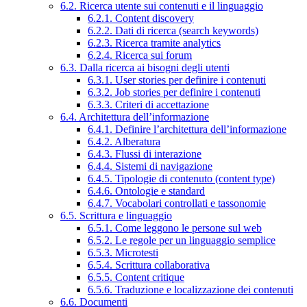
6.2. Ricerca utente sui contenuti e il linguaggio
6.2.1. Content discovery
6.2.2. Dati di ricerca (search keywords)
6.2.3. Ricerca tramite analytics
6.2.4. Ricerca sui forum
6.3. Dalla ricerca ai bisogni degli utenti
6.3.1. User stories per definire i contenuti
6.3.2. Job stories per definire i contenuti
6.3.3. Criteri di accettazione
6.4. Architettura dell’informazione
6.4.1. Definire l’architettura dell’informazione
6.4.2. Alberatura
6.4.3. Flussi di interazione
6.4.4. Sistemi di navigazione
6.4.5. Tipologie di contenuto (content type)
6.4.6. Ontologie e standard
6.4.7. Vocabolari controllati e tassonomie
6.5. Scrittura e linguaggio
6.5.1. Come leggono le persone sul web
6.5.2. Le regole per un linguaggio semplice
6.5.3. Microtesti
6.5.4. Scrittura collaborativa
6.5.5. Content critique
6.5.6. Traduzione e localizzazione dei contenuti
6.6. Documenti