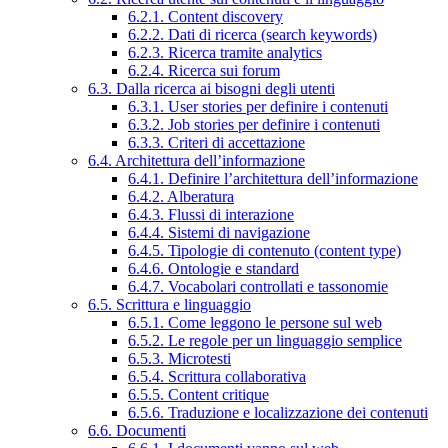
6.2.1. Content discovery
6.2.2. Dati di ricerca (search keywords)
6.2.3. Ricerca tramite analytics
6.2.4. Ricerca sui forum
6.3. Dalla ricerca ai bisogni degli utenti
6.3.1. User stories per definire i contenuti
6.3.2. Job stories per definire i contenuti
6.3.3. Criteri di accettazione
6.4. Architettura dell’informazione
6.4.1. Definire l’architettura dell’informazione
6.4.2. Alberatura
6.4.3. Flussi di interazione
6.4.4. Sistemi di navigazione
6.4.5. Tipologie di contenuto (content type)
6.4.6. Ontologie e standard
6.4.7. Vocabolari controllati e tassonomie
6.5. Scrittura e linguaggio
6.5.1. Come leggono le persone sul web
6.5.2. Le regole per un linguaggio semplice
6.5.3. Microtesti
6.5.4. Scrittura collaborativa
6.5.5. Content critique
6.5.6. Traduzione e localizzazione dei contenuti
6.6. Documenti