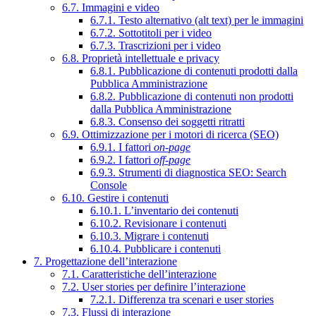
6.7. Immagini e video
6.7.1. Testo alternativo (alt text) per le immagini
6.7.2. Sottotitoli per i video
6.7.3. Trascrizioni per i video
6.8. Proprietà intellettuale e privacy
6.8.1. Pubblicazione di contenuti prodotti dalla
Pubblica Amministrazione
6.8.2. Pubblicazione di contenuti non prodotti
dalla Pubblica Amministrazione
6.8.3. Consenso dei soggetti ritratti
6.9. Ottimizzazione per i motori di ricerca (SEO)
6.9.1. I fattori
on-page
6.9.2. I fattori
off-page
6.9.3. Strumenti di diagnostica SEO: Search
Console
6.10. Gestire i contenuti
6.10.1. L’inventario dei contenuti
6.10.2. Revisionare i contenuti
6.10.3. Migrare i contenuti
6.10.4. Pubblicare i contenuti
7. Progettazione dell’interazione
7.1. Caratteristiche dell’interazione
7.2. User stories per definire l’interazione
7.2.1. Differenza tra scenari e user stories
7.3. Flussi di interazione