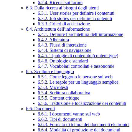
6.2.4. Ricerca sui forum
6.3. Dalla ricerca ai bisogni degli utenti
6.3.1. User stories per definire i contenuti
6.3.2. Job stories per definire i contenuti
6.3.3. Criteri di accettazione
6.4. Architettura dell’informazione
6.4.1. Definire l’architettura dell’informazione
6.4.2. Alberatura
6.4.3. Flussi di interazione
6.4.4. Sistemi di navigazione
6.4.5. Tipologie di contenuto (content type)
6.4.6. Ontologie e standard
6.4.7. Vocabolari controllati e tassonomie
6.5. Scrittura e linguaggio
6.5.1. Come leggono le persone sul web
6.5.2. Le regole per un linguaggio semplice
6.5.3. Microtesti
6.5.4. Scrittura collaborativa
6.5.5. Content critique
6.5.6. Traduzione e localizzazione dei contenuti
6.6. Documenti
6.6.1. I documenti vanno sul web
6.6.2. Tipi di documenti
6.6.3. Formato di lettura dei documenti elettronici
6.6.4. Modalità di produzione dei documenti