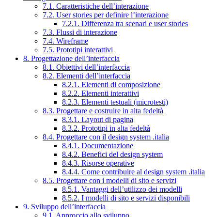
7.1. Caratteristiche dell’interazione
7.2. User stories per definire l’interazione
7.2.1. Differenza tra scenari e user stories
7.3. Flussi di interazione
7.4. Wireframe
7.5. Prototipi interattivi
8. Progettazione dell’interfaccia
8.1. Obiettivi dell’interfaccia
8.2. Elementi dell’interfaccia
8.2.1. Elementi di composizione
8.2.2. Elementi interattivi
8.2.3. Elementi testuali (microtesti)
8.3. Progettare e costruire in alta fedeltà
8.3.1. Layout di pagina
8.3.2. Prototipi in alta fedeltà
8.4. Progettare con il design system .italia
8.4.1. Documentazione
8.4.2. Benefici del design system
8.4.3. Risorse operative
8.4.4. Come contribuire al design system .italia
8.5. Progettare con i modelli di sito e servizi
8.5.1. Vantaggi dell’utilizzo dei modelli
8.5.2. I modelli di sito e servizi disponibili
9. Sviluppo dell’interfaccia
9.1. Approccio allo sviluppo