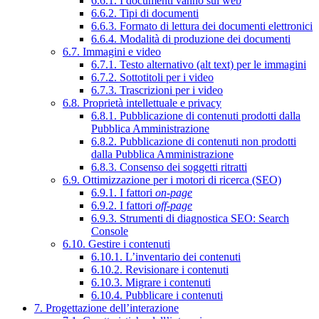
6.6.1. I documenti vanno sul web
6.6.2. Tipi di documenti
6.6.3. Formato di lettura dei documenti elettronici
6.6.4. Modalità di produzione dei documenti
6.7. Immagini e video
6.7.1. Testo alternativo (alt text) per le immagini
6.7.2. Sottotitoli per i video
6.7.3. Trascrizioni per i video
6.8. Proprietà intellettuale e privacy
6.8.1. Pubblicazione di contenuti prodotti dalla
Pubblica Amministrazione
6.8.2. Pubblicazione di contenuti non prodotti
dalla Pubblica Amministrazione
6.8.3. Consenso dei soggetti ritratti
6.9. Ottimizzazione per i motori di ricerca (SEO)
6.9.1. I fattori
on-page
6.9.2. I fattori
off-page
6.9.3. Strumenti di diagnostica SEO: Search
Console
6.10. Gestire i contenuti
6.10.1. L’inventario dei contenuti
6.10.2. Revisionare i contenuti
6.10.3. Migrare i contenuti
6.10.4. Pubblicare i contenuti
7. Progettazione dell’interazione