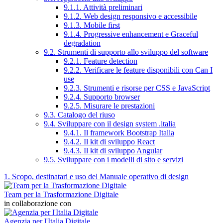
9.1.1. Attività preliminari
9.1.2. Web design responsivo e accessibile
9.1.3. Mobile first
9.1.4. Progressive enhancement e Graceful
degradation
9.2. Strumenti di supporto allo sviluppo del software
9.2.1. Feature detection
9.2.2. Verificare le feature disponibili con Can I
use
9.2.3. Strumenti e risorse per CSS e JavaScript
9.2.4. Supporto browser
9.2.5. Misurare le prestazioni
9.3. Catalogo del riuso
9.4. Sviluppare con il design system .italia
9.4.1. Il framework Bootstrap Italia
9.4.2. Il kit di sviluppo React
9.4.3. Il kit di sviluppo Angular
9.5. Sviluppare con i modelli di sito e servizi
1. Scopo, destinatari e uso del Manuale operativo di design
Team per la Trasformazione Digitale
in collaborazione con
Agenzia per l'Italia Digitale