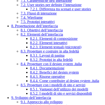
7.1. Caratteristiche dell’interazione
7.2. User stories per definire l’interazione
7.2.1. Differenza tra scenari e user stories
7.3. Flussi di interazione
7.4. Wireframe
7.5. Prototipi interattivi
8. Progettazione dell’interfaccia
8.1. Obiettivi dell’interfaccia
8.2. Elementi dell’interfaccia
8.2.1. Elementi di composizione
8.2.2. Elementi interattivi
8.2.3. Elementi testuali (microtesti)
8.3. Progettare e costruire in alta fedeltà
8.3.1. Layout di pagina
8.3.2. Prototipi in alta fedeltà
8.4. Progettare con il design system .italia
8.4.1. Documentazione
8.4.2. Benefici del design system
8.4.3. Risorse operative
8.4.4. Come contribuire al design system .italia
8.5. Progettare con i modelli di sito e servizi
8.5.1. Vantaggi dell’utilizzo dei modelli
8.5.2. I modelli di sito e servizi disponibili
9. Sviluppo dell’interfaccia
9.1. Approccio allo sviluppo