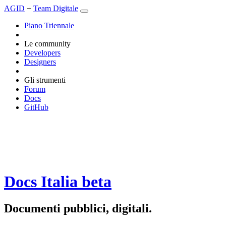
AGID
+
Team Digitale
Piano Triennale
Le community
Developers
Designers
Gli strumenti
Forum
Docs
GitHub
Docs Italia
beta
Documenti pubblici, digitali.