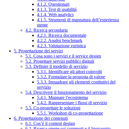
4.1.2. Questionari
4.1.3. Test di usabilità
4.1.4. Web analytics
4.1.5. Strumenti di mappatura dell’esperienza
utente
4.2. Ricerca secondaria
4.2.1. Ricerca documentale
4.2.2. Analisi benchmark
4.2.3. Valutazione euristica
5. Progettazione dei servizi
5.1. Cosa sono i servizi e il service design
5.2. Progettare servizi pubblici digitali
5.3. Definire il modello di servizio
5.3.1. Identificare gli attori coinvolti
5.3.2. Formulare la proposta di valore
5.3.3. Inquadrare gli elementi costitutivi del
servizio
5.4. Descrivere il funzionamento del servizio
5.4.1. Mappare l’ecosistema
5.4.2. Rappresentare i flussi di servizio
5.5. Co-progettare le soluzioni
5.5.1. Workshop di co-progettazione
6. Progettazione dei contenuti
6.1. Cos’è il content design
6.2. Ricerca utente sui contenuti e il linguaggio