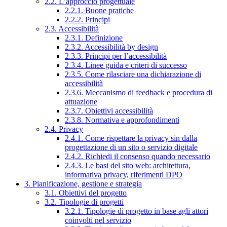
2.2. L’approccio progettuale
2.2.1. Buone pratiche
2.2.2. Principi
2.3. Accessibilità
2.3.1. Definizione
2.3.2. Accessibilità by design
2.3.3. Principi per l’accessibilità
2.3.4. Linee guida e criteri di successo
2.3.5. Come rilasciare una dichiarazione di
accessibilità
2.3.6. Meccanismo di feedback e procedura di
attuazione
2.3.7. Obiettivi accessibilità
2.3.8. Normativa e approfondimenti
2.4. Privacy
2.4.1. Come rispettare la privacy sin dalla
progettazione di un sito o servizio digitale
2.4.2. Richiedi il consenso quando necessario
2.4.3. Le basi del sito web: architettura,
informativa privacy, riferimenti DPO
3. Pianificazione, gestione e strategia
3.1. Obiettivi del progetto
3.2. Tipologie di progetti
3.2.1. Tipologie di progetto in base agli attori
coinvolti nel servizio