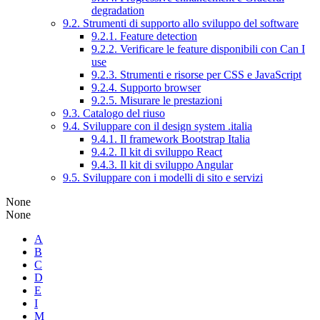
degradation
9.2. Strumenti di supporto allo sviluppo del software
9.2.1. Feature detection
9.2.2. Verificare le feature disponibili con Can I
use
9.2.3. Strumenti e risorse per CSS e JavaScript
9.2.4. Supporto browser
9.2.5. Misurare le prestazioni
9.3. Catalogo del riuso
9.4. Sviluppare con il design system .italia
9.4.1. Il framework Bootstrap Italia
9.4.2. Il kit di sviluppo React
9.4.3. Il kit di sviluppo Angular
9.5. Sviluppare con i modelli di sito e servizi
None
None
A
B
C
D
E
I
M