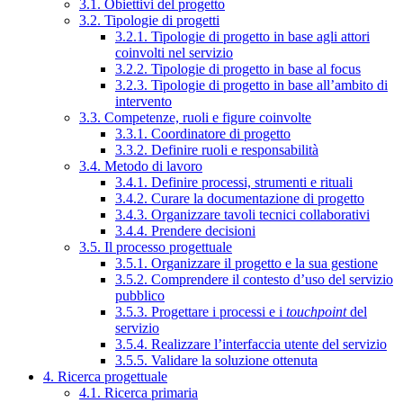
3.1. Obiettivi del progetto
3.2. Tipologie di progetti
3.2.1. Tipologie di progetto in base agli attori
coinvolti nel servizio
3.2.2. Tipologie di progetto in base al focus
3.2.3. Tipologie di progetto in base all’ambito di
intervento
3.3. Competenze, ruoli e figure coinvolte
3.3.1. Coordinatore di progetto
3.3.2. Definire ruoli e responsabilità
3.4. Metodo di lavoro
3.4.1. Definire processi, strumenti e rituali
3.4.2. Curare la documentazione di progetto
3.4.3. Organizzare tavoli tecnici collaborativi
3.4.4. Prendere decisioni
3.5. Il processo progettuale
3.5.1. Organizzare il progetto e la sua gestione
3.5.2. Comprendere il contesto d’uso del servizio
pubblico
3.5.3. Progettare i processi e i
touchpoint
del
servizio
3.5.4. Realizzare l’interfaccia utente del servizio
3.5.5. Validare la soluzione ottenuta
4. Ricerca progettuale
4.1. Ricerca primaria