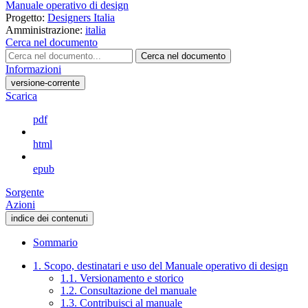
Manuale operativo di design
Progetto:
Designers Italia
Amministrazione:
italia
Cerca nel documento
Cerca nel documento
Informazioni
versione-corrente
Scarica
pdf
html
epub
Sorgente
Azioni
indice dei contenuti
Sommario
1. Scopo, destinatari e uso del Manuale operativo di design
1.1. Versionamento e storico
1.2. Consultazione del manuale
1.3. Contribuisci al manuale