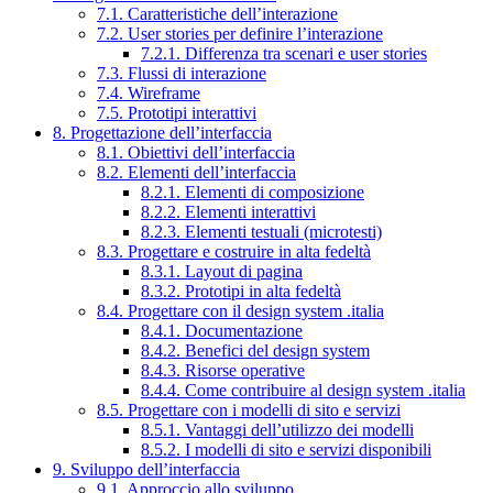
7.1. Caratteristiche dell’interazione
7.2. User stories per definire l’interazione
7.2.1. Differenza tra scenari e user stories
7.3. Flussi di interazione
7.4. Wireframe
7.5. Prototipi interattivi
8. Progettazione dell’interfaccia
8.1. Obiettivi dell’interfaccia
8.2. Elementi dell’interfaccia
8.2.1. Elementi di composizione
8.2.2. Elementi interattivi
8.2.3. Elementi testuali (microtesti)
8.3. Progettare e costruire in alta fedeltà
8.3.1. Layout di pagina
8.3.2. Prototipi in alta fedeltà
8.4. Progettare con il design system .italia
8.4.1. Documentazione
8.4.2. Benefici del design system
8.4.3. Risorse operative
8.4.4. Come contribuire al design system .italia
8.5. Progettare con i modelli di sito e servizi
8.5.1. Vantaggi dell’utilizzo dei modelli
8.5.2. I modelli di sito e servizi disponibili
9. Sviluppo dell’interfaccia
9.1. Approccio allo sviluppo