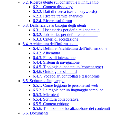
6.2. Ricerca utente sui contenuti e il linguaggio
6.2.1. Content discovery
6.2.2. Dati di ricerca (search keywords)
6.2.3. Ricerca tramite analytics
6.2.4. Ricerca sui forum
6.3. Dalla ricerca ai bisogni degli utenti
6.3.1. User stories per definire i contenuti
6.3.2. Job stories per definire i contenuti
6.3.3. Criteri di accettazione
6.4. Architettura dell’informazione
6.4.1. Definire l’architettura dell’informazione
6.4.2. Alberatura
6.4.3. Flussi di interazione
6.4.4. Sistemi di navigazione
6.4.5. Tipologie di contenuto (content type)
6.4.6. Ontologie e standard
6.4.7. Vocabolari controllati e tassonomie
6.5. Scrittura e linguaggio
6.5.1. Come leggono le persone sul web
6.5.2. Le regole per un linguaggio semplice
6.5.3. Microtesti
6.5.4. Scrittura collaborativa
6.5.5. Content critique
6.5.6. Traduzione e localizzazione dei contenuti
6.6. Documenti