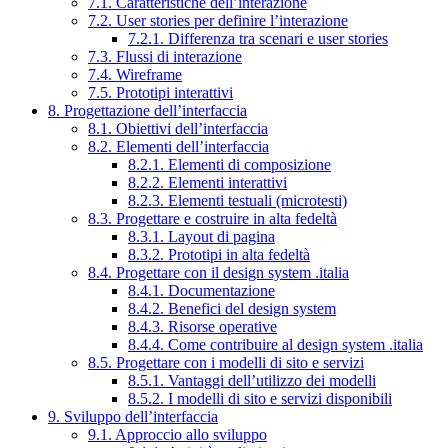
7.1. Caratteristiche dell’interazione
7.2. User stories per definire l’interazione
7.2.1. Differenza tra scenari e user stories
7.3. Flussi di interazione
7.4. Wireframe
7.5. Prototipi interattivi
8. Progettazione dell’interfaccia
8.1. Obiettivi dell’interfaccia
8.2. Elementi dell’interfaccia
8.2.1. Elementi di composizione
8.2.2. Elementi interattivi
8.2.3. Elementi testuali (microtesti)
8.3. Progettare e costruire in alta fedeltà
8.3.1. Layout di pagina
8.3.2. Prototipi in alta fedeltà
8.4. Progettare con il design system .italia
8.4.1. Documentazione
8.4.2. Benefici del design system
8.4.3. Risorse operative
8.4.4. Come contribuire al design system .italia
8.5. Progettare con i modelli di sito e servizi
8.5.1. Vantaggi dell’utilizzo dei modelli
8.5.2. I modelli di sito e servizi disponibili
9. Sviluppo dell’interfaccia
9.1. Approccio allo sviluppo