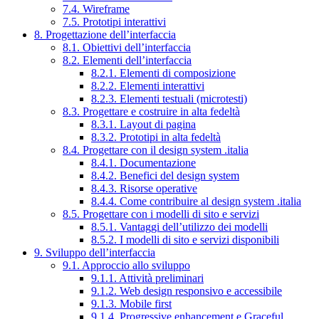
7.4. Wireframe
7.5. Prototipi interattivi
8. Progettazione dell’interfaccia
8.1. Obiettivi dell’interfaccia
8.2. Elementi dell’interfaccia
8.2.1. Elementi di composizione
8.2.2. Elementi interattivi
8.2.3. Elementi testuali (microtesti)
8.3. Progettare e costruire in alta fedeltà
8.3.1. Layout di pagina
8.3.2. Prototipi in alta fedeltà
8.4. Progettare con il design system .italia
8.4.1. Documentazione
8.4.2. Benefici del design system
8.4.3. Risorse operative
8.4.4. Come contribuire al design system .italia
8.5. Progettare con i modelli di sito e servizi
8.5.1. Vantaggi dell’utilizzo dei modelli
8.5.2. I modelli di sito e servizi disponibili
9. Sviluppo dell’interfaccia
9.1. Approccio allo sviluppo
9.1.1. Attività preliminari
9.1.2. Web design responsivo e accessibile
9.1.3. Mobile first
9.1.4. Progressive enhancement e Graceful