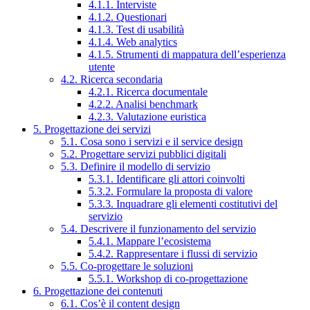
4.1.1. Interviste
4.1.2. Questionari
4.1.3. Test di usabilità
4.1.4. Web analytics
4.1.5. Strumenti di mappatura dell’esperienza
utente
4.2. Ricerca secondaria
4.2.1. Ricerca documentale
4.2.2. Analisi benchmark
4.2.3. Valutazione euristica
5. Progettazione dei servizi
5.1. Cosa sono i servizi e il service design
5.2. Progettare servizi pubblici digitali
5.3. Definire il modello di servizio
5.3.1. Identificare gli attori coinvolti
5.3.2. Formulare la proposta di valore
5.3.3. Inquadrare gli elementi costitutivi del
servizio
5.4. Descrivere il funzionamento del servizio
5.4.1. Mappare l’ecosistema
5.4.2. Rappresentare i flussi di servizio
5.5. Co-progettare le soluzioni
5.5.1. Workshop di co-progettazione
6. Progettazione dei contenuti
6.1. Cos’è il content design