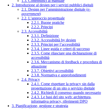
1.3. Contribuisci al manuale
2. Introduzione al design per i servizi pubblici digitali
2.1. Design per l’amministrazione digitale (
e-
government
)
2.2. L’approccio progettuale
2.2.1. Buone pratiche
2.2.2. Principi
2.3. Accessibilità
2.3.1. Definizione
2.3.2. Accessibilità by design
2.3.3. Principi per l’accessibilità
2.3.4. Linee guida e criteri di successo
2.3.5. Come rilasciare una dichiarazione di
accessibilità
2.3.6. Meccanismo di feedback e procedura di
attuazione
2.3.7. Obiettivi accessibilità
2.3.8. Normativa e approfondimenti
2.4. Privacy
2.4.1. Come rispettare la privacy sin dalla
progettazione di un sito o servizio digitale
2.4.2. Richiedi il consenso quando necessario
2.4.3. Le basi del sito web: architettura,
informativa privacy, riferimenti DPO
3. Pianificazione, gestione e strategia