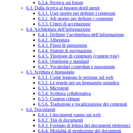
6.2.4. Ricerca sui forum
6.3. Dalla ricerca ai bisogni degli utenti
6.3.1. User stories per definire i contenuti
6.3.2. Job stories per definire i contenuti
6.3.3. Criteri di accettazione
6.4. Architettura dell’informazione
6.4.1. Definire l’architettura dell’informazione
6.4.2. Alberatura
6.4.3. Flussi di interazione
6.4.4. Sistemi di navigazione
6.4.5. Tipologie di contenuto (content type)
6.4.6. Ontologie e standard
6.4.7. Vocabolari controllati e tassonomie
6.5. Scrittura e linguaggio
6.5.1. Come leggono le persone sul web
6.5.2. Le regole per un linguaggio semplice
6.5.3. Microtesti
6.5.4. Scrittura collaborativa
6.5.5. Content critique
6.5.6. Traduzione e localizzazione dei contenuti
6.6. Documenti
6.6.1. I documenti vanno sul web
6.6.2. Tipi di documenti
6.6.3. Formato di lettura dei documenti elettronici
6.6.4. Modalità di produzione dei documenti