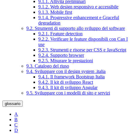
9.1.1. Attività preliminari
9.1.2. Web design responsivo e accessibile
9.1.3. Mobile first
9.1.4. Progressive enhancement e Graceful
degradation
9.2. Strumenti di supporto allo sviluppo del software
9.2.1. Feature detection
9.2.2. Verificare le feature disponibili con Can I
use
9.2.3. Strumenti e risorse per CSS e JavaScript
9.2.4. Supporto browser
9.2.5. Misurare le prestazioni
9.3. Catalogo del riuso
9.4. Sviluppare con il design system .italia
9.4.1. Il framework Bootstrap Italia
9.4.2. Il kit di sviluppo React
9.4.3. Il kit di sviluppo Angular
9.5. Sviluppare con i modelli di sito e servizi
glossario
A
B
C
D