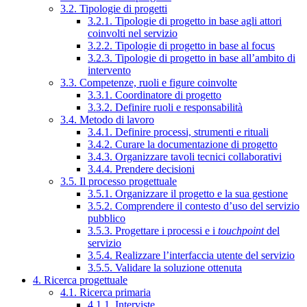
3.2. Tipologie di progetti
3.2.1. Tipologie di progetto in base agli attori
coinvolti nel servizio
3.2.2. Tipologie di progetto in base al focus
3.2.3. Tipologie di progetto in base all’ambito di
intervento
3.3. Competenze, ruoli e figure coinvolte
3.3.1. Coordinatore di progetto
3.3.2. Definire ruoli e responsabilità
3.4. Metodo di lavoro
3.4.1. Definire processi, strumenti e rituali
3.4.2. Curare la documentazione di progetto
3.4.3. Organizzare tavoli tecnici collaborativi
3.4.4. Prendere decisioni
3.5. Il processo progettuale
3.5.1. Organizzare il progetto e la sua gestione
3.5.2. Comprendere il contesto d’uso del servizio
pubblico
3.5.3. Progettare i processi e i
touchpoint
del
servizio
3.5.4. Realizzare l’interfaccia utente del servizio
3.5.5. Validare la soluzione ottenuta
4. Ricerca progettuale
4.1. Ricerca primaria
4.1.1. Interviste