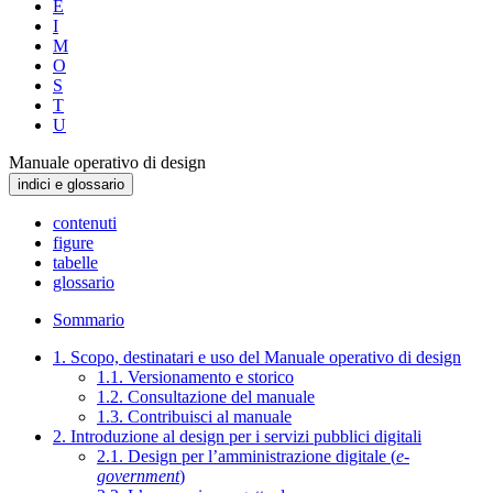
E
I
M
O
S
T
U
Manuale operativo di design
indici e glossario
contenuti
figure
tabelle
glossario
Sommario
1. Scopo, destinatari e uso del Manuale operativo di design
1.1. Versionamento e storico
1.2. Consultazione del manuale
1.3. Contribuisci al manuale
2. Introduzione al design per i servizi pubblici digitali
2.1. Design per l’amministrazione digitale (
e-
government
)