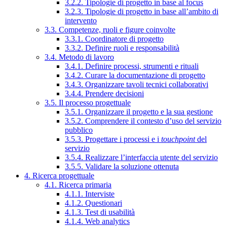
3.2.2. Tipologie di progetto in base al focus
3.2.3. Tipologie di progetto in base all’ambito di
intervento
3.3. Competenze, ruoli e figure coinvolte
3.3.1. Coordinatore di progetto
3.3.2. Definire ruoli e responsabilità
3.4. Metodo di lavoro
3.4.1. Definire processi, strumenti e rituali
3.4.2. Curare la documentazione di progetto
3.4.3. Organizzare tavoli tecnici collaborativi
3.4.4. Prendere decisioni
3.5. Il processo progettuale
3.5.1. Organizzare il progetto e la sua gestione
3.5.2. Comprendere il contesto d’uso del servizio
pubblico
3.5.3. Progettare i processi e i
touchpoint
del
servizio
3.5.4. Realizzare l’interfaccia utente del servizio
3.5.5. Validare la soluzione ottenuta
4. Ricerca progettuale
4.1. Ricerca primaria
4.1.1. Interviste
4.1.2. Questionari
4.1.3. Test di usabilità
4.1.4. Web analytics