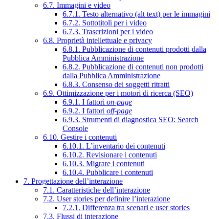
6.7. Immagini e video
6.7.1. Testo alternativo (alt text) per le immagini
6.7.2. Sottotitoli per i video
6.7.3. Trascrizioni per i video
6.8. Proprietà intellettuale e privacy
6.8.1. Pubblicazione di contenuti prodotti dalla
Pubblica Amministrazione
6.8.2. Pubblicazione di contenuti non prodotti
dalla Pubblica Amministrazione
6.8.3. Consenso dei soggetti ritratti
6.9. Ottimizzazione per i motori di ricerca (SEO)
6.9.1. I fattori
on-page
6.9.2. I fattori
off-page
6.9.3. Strumenti di diagnostica SEO: Search
Console
6.10. Gestire i contenuti
6.10.1. L’inventario dei contenuti
6.10.2. Revisionare i contenuti
6.10.3. Migrare i contenuti
6.10.4. Pubblicare i contenuti
7. Progettazione dell’interazione
7.1. Caratteristiche dell’interazione
7.2. User stories per definire l’interazione
7.2.1. Differenza tra scenari e user stories
7.3. Flussi di interazione