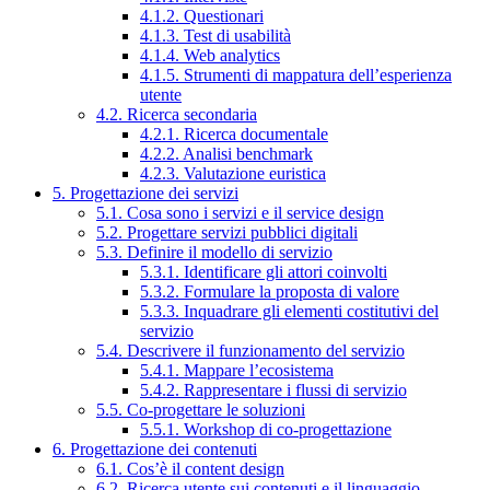
4.1.2. Questionari
4.1.3. Test di usabilità
4.1.4. Web analytics
4.1.5. Strumenti di mappatura dell’esperienza
utente
4.2. Ricerca secondaria
4.2.1. Ricerca documentale
4.2.2. Analisi benchmark
4.2.3. Valutazione euristica
5. Progettazione dei servizi
5.1. Cosa sono i servizi e il service design
5.2. Progettare servizi pubblici digitali
5.3. Definire il modello di servizio
5.3.1. Identificare gli attori coinvolti
5.3.2. Formulare la proposta di valore
5.3.3. Inquadrare gli elementi costitutivi del
servizio
5.4. Descrivere il funzionamento del servizio
5.4.1. Mappare l’ecosistema
5.4.2. Rappresentare i flussi di servizio
5.5. Co-progettare le soluzioni
5.5.1. Workshop di co-progettazione
6. Progettazione dei contenuti
6.1. Cos’è il content design
6.2. Ricerca utente sui contenuti e il linguaggio