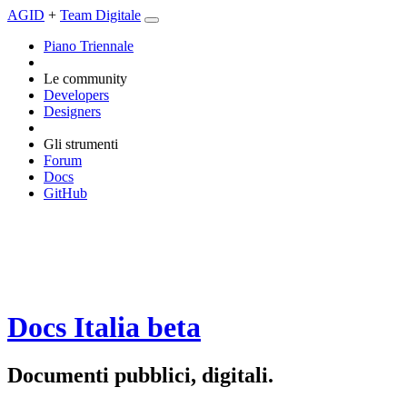
AGID
+
Team Digitale
Piano Triennale
Le community
Developers
Designers
Gli strumenti
Forum
Docs
GitHub
Docs Italia
beta
Documenti pubblici, digitali.