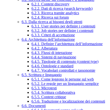
6.2.1. Content discovery
6.2.2. Dati di ricerca (search keywords)
6.2.3. Ricerca tramite analytics
6.2.4. Ricerca sui forum
6.3. Dalla ricerca ai bisogni degli utenti
6.3.1. User stories per definire i contenuti
6.3.2. Job stories per definire i contenuti
6.3.3. Criteri di accettazione
6.4. Architettura dell’informazione
6.4.1. Definire l’architettura dell’informazione
6.4.2. Alberatura
6.4.3. Flussi di interazione
6.4.4. Sistemi di navigazione
6.4.5. Tipologie di contenuto (content type)
6.4.6. Ontologie e standard
6.4.7. Vocabolari controllati e tassonomie
6.5. Scrittura e linguaggio
6.5.1. Come leggono le persone sul web
6.5.2. Le regole per un linguaggio semplice
6.5.3. Microtesti
6.5.4. Scrittura collaborativa
6.5.5. Content critique
6.5.6. Traduzione e localizzazione dei contenuti
6.6. Documenti