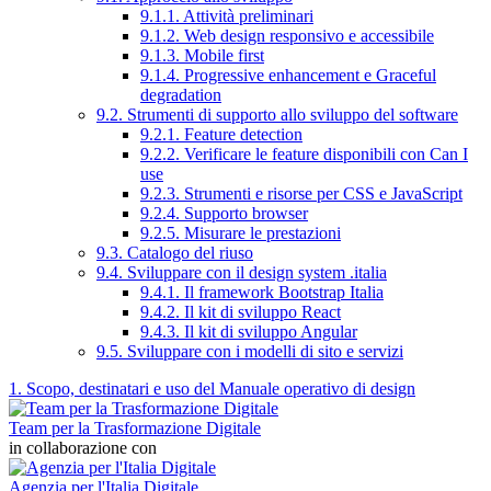
9.1.1. Attività preliminari
9.1.2. Web design responsivo e accessibile
9.1.3. Mobile first
9.1.4. Progressive enhancement e Graceful
degradation
9.2. Strumenti di supporto allo sviluppo del software
9.2.1. Feature detection
9.2.2. Verificare le feature disponibili con Can I
use
9.2.3. Strumenti e risorse per CSS e JavaScript
9.2.4. Supporto browser
9.2.5. Misurare le prestazioni
9.3. Catalogo del riuso
9.4. Sviluppare con il design system .italia
9.4.1. Il framework Bootstrap Italia
9.4.2. Il kit di sviluppo React
9.4.3. Il kit di sviluppo Angular
9.5. Sviluppare con i modelli di sito e servizi
1. Scopo, destinatari e uso del Manuale operativo di design
Team per la Trasformazione Digitale
in collaborazione con
Agenzia per l'Italia Digitale