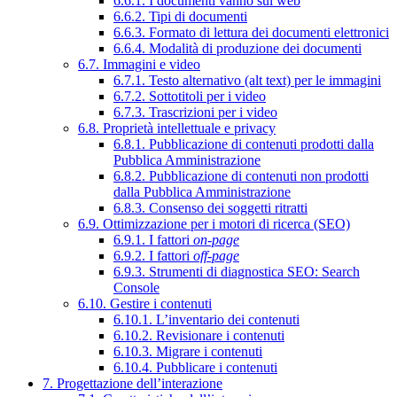
6.6.1. I documenti vanno sul web
6.6.2. Tipi di documenti
6.6.3. Formato di lettura dei documenti elettronici
6.6.4. Modalità di produzione dei documenti
6.7. Immagini e video
6.7.1. Testo alternativo (alt text) per le immagini
6.7.2. Sottotitoli per i video
6.7.3. Trascrizioni per i video
6.8. Proprietà intellettuale e privacy
6.8.1. Pubblicazione di contenuti prodotti dalla
Pubblica Amministrazione
6.8.2. Pubblicazione di contenuti non prodotti
dalla Pubblica Amministrazione
6.8.3. Consenso dei soggetti ritratti
6.9. Ottimizzazione per i motori di ricerca (SEO)
6.9.1. I fattori
on-page
6.9.2. I fattori
off-page
6.9.3. Strumenti di diagnostica SEO: Search
Console
6.10. Gestire i contenuti
6.10.1. L’inventario dei contenuti
6.10.2. Revisionare i contenuti
6.10.3. Migrare i contenuti
6.10.4. Pubblicare i contenuti
7. Progettazione dell’interazione