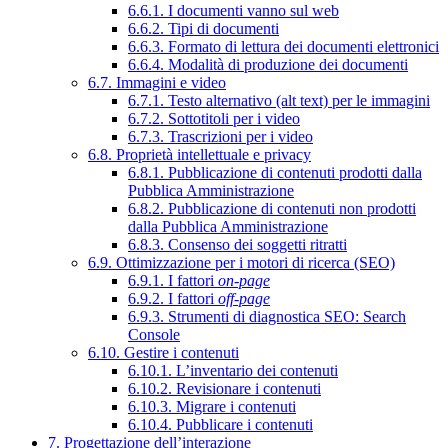
6.6.1. I documenti vanno sul web
6.6.2. Tipi di documenti
6.6.3. Formato di lettura dei documenti elettronici
6.6.4. Modalità di produzione dei documenti
6.7. Immagini e video
6.7.1. Testo alternativo (alt text) per le immagini
6.7.2. Sottotitoli per i video
6.7.3. Trascrizioni per i video
6.8. Proprietà intellettuale e privacy
6.8.1. Pubblicazione di contenuti prodotti dalla
Pubblica Amministrazione
6.8.2. Pubblicazione di contenuti non prodotti
dalla Pubblica Amministrazione
6.8.3. Consenso dei soggetti ritratti
6.9. Ottimizzazione per i motori di ricerca (SEO)
6.9.1. I fattori
on-page
6.9.2. I fattori
off-page
6.9.3. Strumenti di diagnostica SEO: Search
Console
6.10. Gestire i contenuti
6.10.1. L’inventario dei contenuti
6.10.2. Revisionare i contenuti
6.10.3. Migrare i contenuti
6.10.4. Pubblicare i contenuti
7. Progettazione dell’interazione