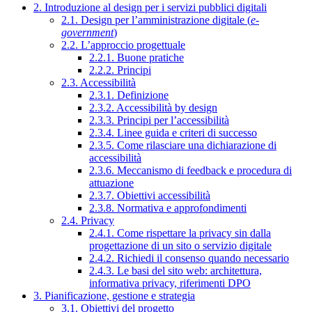
2. Introduzione al design per i servizi pubblici digitali
2.1. Design per l’amministrazione digitale (
e-
government
)
2.2. L’approccio progettuale
2.2.1. Buone pratiche
2.2.2. Principi
2.3. Accessibilità
2.3.1. Definizione
2.3.2. Accessibilità by design
2.3.3. Principi per l’accessibilità
2.3.4. Linee guida e criteri di successo
2.3.5. Come rilasciare una dichiarazione di
accessibilità
2.3.6. Meccanismo di feedback e procedura di
attuazione
2.3.7. Obiettivi accessibilità
2.3.8. Normativa e approfondimenti
2.4. Privacy
2.4.1. Come rispettare la privacy sin dalla
progettazione di un sito o servizio digitale
2.4.2. Richiedi il consenso quando necessario
2.4.3. Le basi del sito web: architettura,
informativa privacy, riferimenti DPO
3. Pianificazione, gestione e strategia
3.1. Obiettivi del progetto