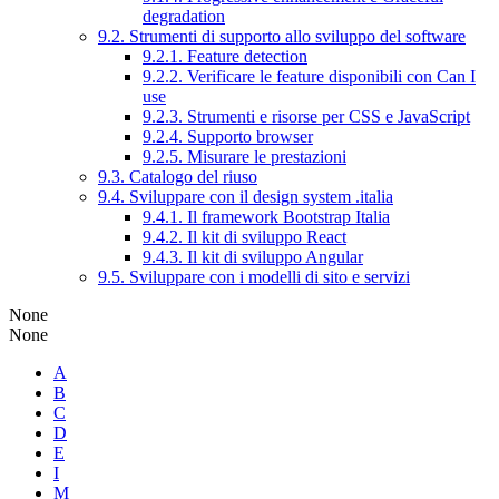
degradation
9.2. Strumenti di supporto allo sviluppo del software
9.2.1. Feature detection
9.2.2. Verificare le feature disponibili con Can I
use
9.2.3. Strumenti e risorse per CSS e JavaScript
9.2.4. Supporto browser
9.2.5. Misurare le prestazioni
9.3. Catalogo del riuso
9.4. Sviluppare con il design system .italia
9.4.1. Il framework Bootstrap Italia
9.4.2. Il kit di sviluppo React
9.4.3. Il kit di sviluppo Angular
9.5. Sviluppare con i modelli di sito e servizi
None
None
A
B
C
D
E
I
M