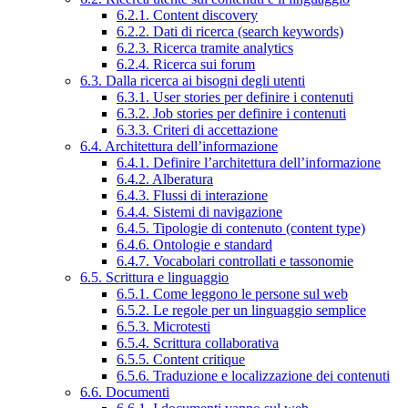
6.2.1. Content discovery
6.2.2. Dati di ricerca (search keywords)
6.2.3. Ricerca tramite analytics
6.2.4. Ricerca sui forum
6.3. Dalla ricerca ai bisogni degli utenti
6.3.1. User stories per definire i contenuti
6.3.2. Job stories per definire i contenuti
6.3.3. Criteri di accettazione
6.4. Architettura dell’informazione
6.4.1. Definire l’architettura dell’informazione
6.4.2. Alberatura
6.4.3. Flussi di interazione
6.4.4. Sistemi di navigazione
6.4.5. Tipologie di contenuto (content type)
6.4.6. Ontologie e standard
6.4.7. Vocabolari controllati e tassonomie
6.5. Scrittura e linguaggio
6.5.1. Come leggono le persone sul web
6.5.2. Le regole per un linguaggio semplice
6.5.3. Microtesti
6.5.4. Scrittura collaborativa
6.5.5. Content critique
6.5.6. Traduzione e localizzazione dei contenuti
6.6. Documenti