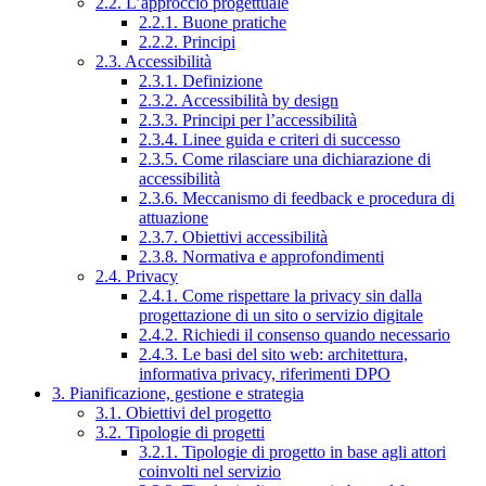
2.2. L’approccio progettuale
2.2.1. Buone pratiche
2.2.2. Principi
2.3. Accessibilità
2.3.1. Definizione
2.3.2. Accessibilità by design
2.3.3. Principi per l’accessibilità
2.3.4. Linee guida e criteri di successo
2.3.5. Come rilasciare una dichiarazione di
accessibilità
2.3.6. Meccanismo di feedback e procedura di
attuazione
2.3.7. Obiettivi accessibilità
2.3.8. Normativa e approfondimenti
2.4. Privacy
2.4.1. Come rispettare la privacy sin dalla
progettazione di un sito o servizio digitale
2.4.2. Richiedi il consenso quando necessario
2.4.3. Le basi del sito web: architettura,
informativa privacy, riferimenti DPO
3. Pianificazione, gestione e strategia
3.1. Obiettivi del progetto
3.2. Tipologie di progetti
3.2.1. Tipologie di progetto in base agli attori
coinvolti nel servizio