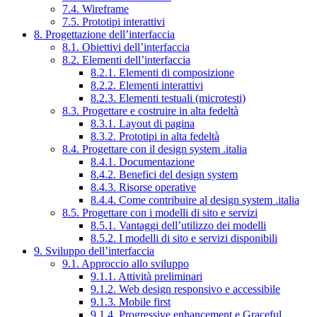
7.4. Wireframe
7.5. Prototipi interattivi
8. Progettazione dell’interfaccia
8.1. Obiettivi dell’interfaccia
8.2. Elementi dell’interfaccia
8.2.1. Elementi di composizione
8.2.2. Elementi interattivi
8.2.3. Elementi testuali (microtesti)
8.3. Progettare e costruire in alta fedeltà
8.3.1. Layout di pagina
8.3.2. Prototipi in alta fedeltà
8.4. Progettare con il design system .italia
8.4.1. Documentazione
8.4.2. Benefici del design system
8.4.3. Risorse operative
8.4.4. Come contribuire al design system .italia
8.5. Progettare con i modelli di sito e servizi
8.5.1. Vantaggi dell’utilizzo dei modelli
8.5.2. I modelli di sito e servizi disponibili
9. Sviluppo dell’interfaccia
9.1. Approccio allo sviluppo
9.1.1. Attività preliminari
9.1.2. Web design responsivo e accessibile
9.1.3. Mobile first
9.1.4. Progressive enhancement e Graceful