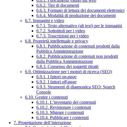
6.6.1. I documenti vanno sul web
6.6.2. Tipi di documenti
6.6.3. Formato di lettura dei documenti elettronici
6.6.4. Modalità di produzione dei documenti
6.7. Immagini e video
6.7.1. Testo alternativo (alt text) per le immagini
6.7.2. Sottotitoli per i video
6.7.3. Trascrizioni per i video
6.8. Proprietà intellettuale e privacy
6.8.1. Pubblicazione di contenuti prodotti dalla
Pubblica Amministrazione
6.8.2. Pubblicazione di contenuti non prodotti
dalla Pubblica Amministrazione
6.8.3. Consenso dei soggetti ritratti
6.9. Ottimizzazione per i motori di ricerca (SEO)
6.9.1. I fattori
on-page
6.9.2. I fattori
off-page
6.9.3. Strumenti di diagnostica SEO: Search
Console
6.10. Gestire i contenuti
6.10.1. L’inventario dei contenuti
6.10.2. Revisionare i contenuti
6.10.3. Migrare i contenuti
6.10.4. Pubblicare i contenuti
7. Progettazione dell’interazione