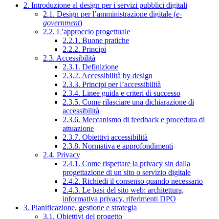
2. Introduzione al design per i servizi pubblici digitali
2.1. Design per l’amministrazione digitale (
e-
government
)
2.2. L’approccio progettuale
2.2.1. Buone pratiche
2.2.2. Principi
2.3. Accessibilità
2.3.1. Definizione
2.3.2. Accessibilità by design
2.3.3. Principi per l’accessibilità
2.3.4. Linee guida e criteri di successo
2.3.5. Come rilasciare una dichiarazione di
accessibilità
2.3.6. Meccanismo di feedback e procedura di
attuazione
2.3.7. Obiettivi accessibilità
2.3.8. Normativa e approfondimenti
2.4. Privacy
2.4.1. Come rispettare la privacy sin dalla
progettazione di un sito o servizio digitale
2.4.2. Richiedi il consenso quando necessario
2.4.3. Le basi del sito web: architettura,
informativa privacy, riferimenti DPO
3. Pianificazione, gestione e strategia
3.1. Obiettivi del progetto