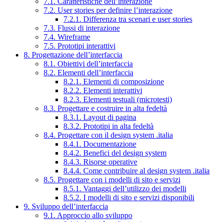
7.1. Caratteristiche dell’interazione
7.2. User stories per definire l’interazione
7.2.1. Differenza tra scenari e user stories
7.3. Flussi di interazione
7.4. Wireframe
7.5. Prototipi interattivi
8. Progettazione dell’interfaccia
8.1. Obiettivi dell’interfaccia
8.2. Elementi dell’interfaccia
8.2.1. Elementi di composizione
8.2.2. Elementi interattivi
8.2.3. Elementi testuali (microtesti)
8.3. Progettare e costruire in alta fedeltà
8.3.1. Layout di pagina
8.3.2. Prototipi in alta fedeltà
8.4. Progettare con il design system .italia
8.4.1. Documentazione
8.4.2. Benefici del design system
8.4.3. Risorse operative
8.4.4. Come contribuire al design system .italia
8.5. Progettare con i modelli di sito e servizi
8.5.1. Vantaggi dell’utilizzo dei modelli
8.5.2. I modelli di sito e servizi disponibili
9. Sviluppo dell’interfaccia
9.1. Approccio allo sviluppo