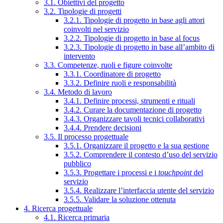
3.1. Obiettivi del progetto
3.2. Tipologie di progetti
3.2.1. Tipologie di progetto in base agli attori
coinvolti nel servizio
3.2.2. Tipologie di progetto in base al focus
3.2.3. Tipologie di progetto in base all’ambito di
intervento
3.3. Competenze, ruoli e figure coinvolte
3.3.1. Coordinatore di progetto
3.3.2. Definire ruoli e responsabilità
3.4. Metodo di lavoro
3.4.1. Definire processi, strumenti e rituali
3.4.2. Curare la documentazione di progetto
3.4.3. Organizzare tavoli tecnici collaborativi
3.4.4. Prendere decisioni
3.5. Il processo progettuale
3.5.1. Organizzare il progetto e la sua gestione
3.5.2. Comprendere il contesto d’uso del servizio
pubblico
3.5.3. Progettare i processi e i
touchpoint
del
servizio
3.5.4. Realizzare l’interfaccia utente del servizio
3.5.5. Validare la soluzione ottenuta
4. Ricerca progettuale
4.1. Ricerca primaria