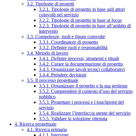
3.2. Tipologie di progetti
3.2.1. Tipologie di progetto in base agli attori
coinvolti nel servizio
3.2.2. Tipologie di progetto in base al focus
3.2.3. Tipologie di progetto in base all’ambito di
intervento
3.3. Competenze, ruoli e figure coinvolte
3.3.1. Coordinatore di progetto
3.3.2. Definire ruoli e responsabilità
3.4. Metodo di lavoro
3.4.1. Definire processi, strumenti e rituali
3.4.2. Curare la documentazione di progetto
3.4.3. Organizzare tavoli tecnici collaborativi
3.4.4. Prendere decisioni
3.5. Il processo progettuale
3.5.1. Organizzare il progetto e la sua gestione
3.5.2. Comprendere il contesto d’uso del servizio
pubblico
3.5.3. Progettare i processi e i
touchpoint
del
servizio
3.5.4. Realizzare l’interfaccia utente del servizio
3.5.5. Validare la soluzione ottenuta
4. Ricerca progettuale
4.1. Ricerca primaria
4.1.1. Interviste