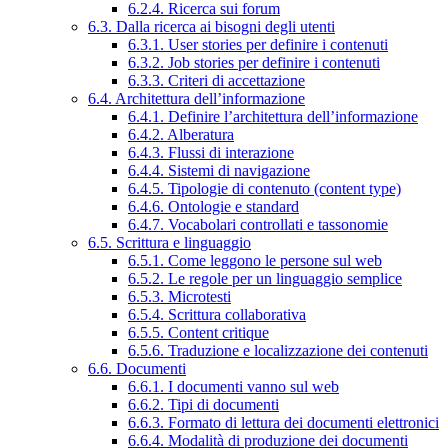
6.2.4. Ricerca sui forum
6.3. Dalla ricerca ai bisogni degli utenti
6.3.1. User stories per definire i contenuti
6.3.2. Job stories per definire i contenuti
6.3.3. Criteri di accettazione
6.4. Architettura dell’informazione
6.4.1. Definire l’architettura dell’informazione
6.4.2. Alberatura
6.4.3. Flussi di interazione
6.4.4. Sistemi di navigazione
6.4.5. Tipologie di contenuto (content type)
6.4.6. Ontologie e standard
6.4.7. Vocabolari controllati e tassonomie
6.5. Scrittura e linguaggio
6.5.1. Come leggono le persone sul web
6.5.2. Le regole per un linguaggio semplice
6.5.3. Microtesti
6.5.4. Scrittura collaborativa
6.5.5. Content critique
6.5.6. Traduzione e localizzazione dei contenuti
6.6. Documenti
6.6.1. I documenti vanno sul web
6.6.2. Tipi di documenti
6.6.3. Formato di lettura dei documenti elettronici
6.6.4. Modalità di produzione dei documenti