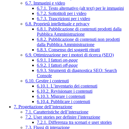
6.7. Immagini e video
6.7.1. Testo alternativo (alt text) per le immagini
6.7.2. Sottotitoli per i video
6.7.3. Trascrizioni per i video
6.8. Proprietà intellettuale e privacy
6.8.1. Pubblicazione di contenuti prodotti dalla
Pubblica Amministrazione
6.8.2. Pubblicazione di contenuti non prodotti
dalla Pubblica Amministrazione
6.8.3. Consenso dei soggetti ritratti
6.9. Ottimizzazione per i motori di ricerca (SEO)
6.9.1. I fattori
on-page
6.9.2. I fattori
off-page
6.9.3. Strumenti di diagnostica SEO: Search
Console
6.10. Gestire i contenuti
6.10.1. L’inventario dei contenuti
6.10.2. Revisionare i contenuti
6.10.3. Migrare i contenuti
6.10.4. Pubblicare i contenuti
7. Progettazione dell’interazione
7.1. Caratteristiche dell’interazione
7.2. User stories per definire l’interazione
7.2.1. Differenza tra scenari e user stories
7.3. Flussi di interazione