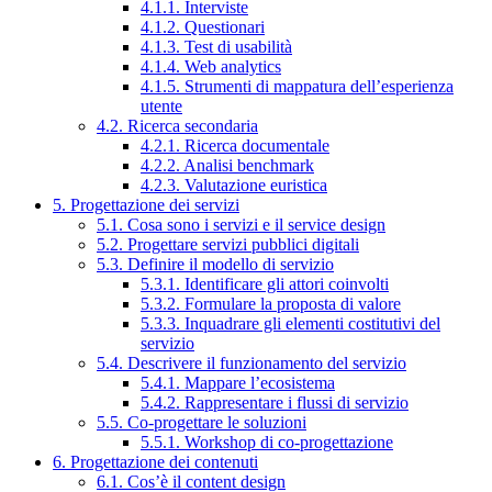
4.1.1. Interviste
4.1.2. Questionari
4.1.3. Test di usabilità
4.1.4. Web analytics
4.1.5. Strumenti di mappatura dell’esperienza
utente
4.2. Ricerca secondaria
4.2.1. Ricerca documentale
4.2.2. Analisi benchmark
4.2.3. Valutazione euristica
5. Progettazione dei servizi
5.1. Cosa sono i servizi e il service design
5.2. Progettare servizi pubblici digitali
5.3. Definire il modello di servizio
5.3.1. Identificare gli attori coinvolti
5.3.2. Formulare la proposta di valore
5.3.3. Inquadrare gli elementi costitutivi del
servizio
5.4. Descrivere il funzionamento del servizio
5.4.1. Mappare l’ecosistema
5.4.2. Rappresentare i flussi di servizio
5.5. Co-progettare le soluzioni
5.5.1. Workshop di co-progettazione
6. Progettazione dei contenuti
6.1. Cos’è il content design