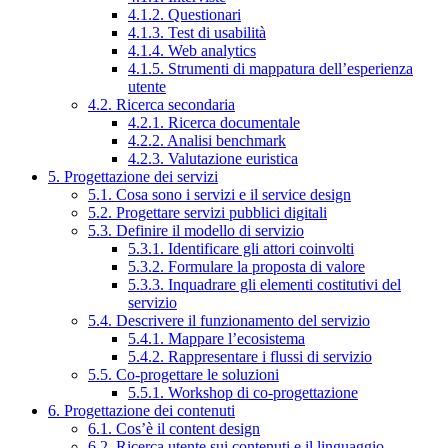
4.1.2. Questionari
4.1.3. Test di usabilità
4.1.4. Web analytics
4.1.5. Strumenti di mappatura dell’esperienza
utente
4.2. Ricerca secondaria
4.2.1. Ricerca documentale
4.2.2. Analisi benchmark
4.2.3. Valutazione euristica
5. Progettazione dei servizi
5.1. Cosa sono i servizi e il service design
5.2. Progettare servizi pubblici digitali
5.3. Definire il modello di servizio
5.3.1. Identificare gli attori coinvolti
5.3.2. Formulare la proposta di valore
5.3.3. Inquadrare gli elementi costitutivi del
servizio
5.4. Descrivere il funzionamento del servizio
5.4.1. Mappare l’ecosistema
5.4.2. Rappresentare i flussi di servizio
5.5. Co-progettare le soluzioni
5.5.1. Workshop di co-progettazione
6. Progettazione dei contenuti
6.1. Cos’è il content design
6.2. Ricerca utente sui contenuti e il linguaggio