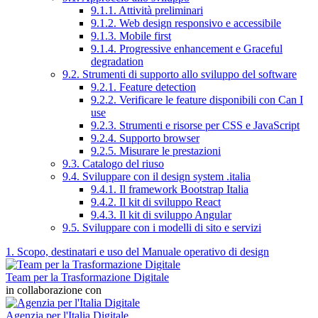
9.1.1. Attività preliminari
9.1.2. Web design responsivo e accessibile
9.1.3. Mobile first
9.1.4. Progressive enhancement e Graceful
degradation
9.2. Strumenti di supporto allo sviluppo del software
9.2.1. Feature detection
9.2.2. Verificare le feature disponibili con Can I
use
9.2.3. Strumenti e risorse per CSS e JavaScript
9.2.4. Supporto browser
9.2.5. Misurare le prestazioni
9.3. Catalogo del riuso
9.4. Sviluppare con il design system .italia
9.4.1. Il framework Bootstrap Italia
9.4.2. Il kit di sviluppo React
9.4.3. Il kit di sviluppo Angular
9.5. Sviluppare con i modelli di sito e servizi
1. Scopo, destinatari e uso del Manuale operativo di design
Team per la Trasformazione Digitale
in collaborazione con
Agenzia per l'Italia Digitale