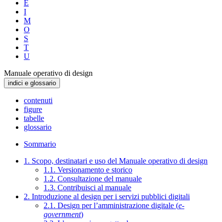
E
I
M
O
S
T
U
Manuale operativo di design
indici e glossario
contenuti
figure
tabelle
glossario
Sommario
1. Scopo, destinatari e uso del Manuale operativo di design
1.1. Versionamento e storico
1.2. Consultazione del manuale
1.3. Contribuisci al manuale
2. Introduzione al design per i servizi pubblici digitali
2.1. Design per l’amministrazione digitale (
e-
government
)