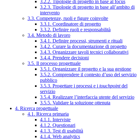
3.2.2. Tipologie di progetto in base al focus
3.2.3. Tipologie di progetto in base all’ambito di
intervento
3.3. Competenze, ruoli e figure coinvolte
3.3.1. Coordinatore di progetto
3.3.2. Definire ruoli e responsabilità
3.4. Metodo di lavoro
3.4.1. Definire processi, strumenti e rituali
3.4.2. Curare la documentazione di progetto
3.4.3. Organizzare tavoli tecnici collaborativi
3.4.4. Prendere decisioni
3.5. Il processo progettuale
3.5.1. Organizzare il progetto e la sua gestione
3.5.2. Comprendere il contesto d’uso del servizio
pubblico
3.5.3. Progettare i processi e i
touchpoint
del
servizio
3.5.4. Realizzare l’interfaccia utente del servizio
3.5.5. Validare la soluzione ottenuta
4. Ricerca progettuale
4.1. Ricerca primaria
4.1.1. Interviste
4.1.2. Questionari
4.1.3. Test di usabilità
4.1.4. Web analytics