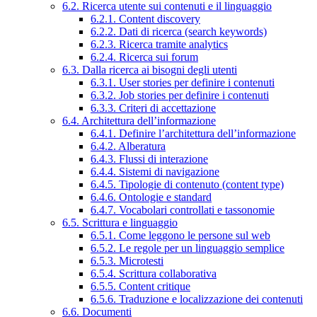
6.2. Ricerca utente sui contenuti e il linguaggio
6.2.1. Content discovery
6.2.2. Dati di ricerca (search keywords)
6.2.3. Ricerca tramite analytics
6.2.4. Ricerca sui forum
6.3. Dalla ricerca ai bisogni degli utenti
6.3.1. User stories per definire i contenuti
6.3.2. Job stories per definire i contenuti
6.3.3. Criteri di accettazione
6.4. Architettura dell’informazione
6.4.1. Definire l’architettura dell’informazione
6.4.2. Alberatura
6.4.3. Flussi di interazione
6.4.4. Sistemi di navigazione
6.4.5. Tipologie di contenuto (content type)
6.4.6. Ontologie e standard
6.4.7. Vocabolari controllati e tassonomie
6.5. Scrittura e linguaggio
6.5.1. Come leggono le persone sul web
6.5.2. Le regole per un linguaggio semplice
6.5.3. Microtesti
6.5.4. Scrittura collaborativa
6.5.5. Content critique
6.5.6. Traduzione e localizzazione dei contenuti
6.6. Documenti