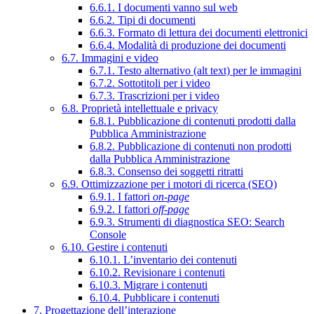
6.6.1. I documenti vanno sul web
6.6.2. Tipi di documenti
6.6.3. Formato di lettura dei documenti elettronici
6.6.4. Modalità di produzione dei documenti
6.7. Immagini e video
6.7.1. Testo alternativo (alt text) per le immagini
6.7.2. Sottotitoli per i video
6.7.3. Trascrizioni per i video
6.8. Proprietà intellettuale e privacy
6.8.1. Pubblicazione di contenuti prodotti dalla
Pubblica Amministrazione
6.8.2. Pubblicazione di contenuti non prodotti
dalla Pubblica Amministrazione
6.8.3. Consenso dei soggetti ritratti
6.9. Ottimizzazione per i motori di ricerca (SEO)
6.9.1. I fattori
on-page
6.9.2. I fattori
off-page
6.9.3. Strumenti di diagnostica SEO: Search
Console
6.10. Gestire i contenuti
6.10.1. L’inventario dei contenuti
6.10.2. Revisionare i contenuti
6.10.3. Migrare i contenuti
6.10.4. Pubblicare i contenuti
7. Progettazione dell’interazione