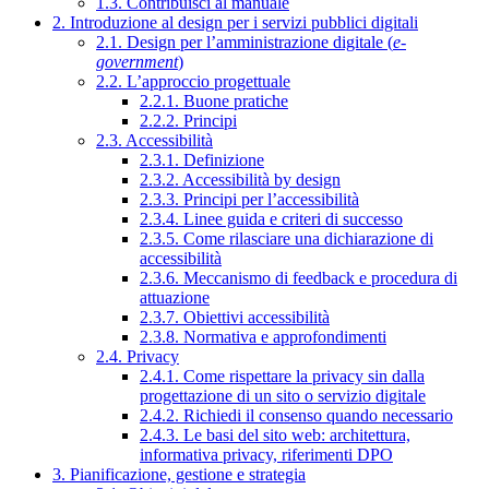
1.3. Contribuisci al manuale
2. Introduzione al design per i servizi pubblici digitali
2.1. Design per l’amministrazione digitale (
e-
government
)
2.2. L’approccio progettuale
2.2.1. Buone pratiche
2.2.2. Principi
2.3. Accessibilità
2.3.1. Definizione
2.3.2. Accessibilità by design
2.3.3. Principi per l’accessibilità
2.3.4. Linee guida e criteri di successo
2.3.5. Come rilasciare una dichiarazione di
accessibilità
2.3.6. Meccanismo di feedback e procedura di
attuazione
2.3.7. Obiettivi accessibilità
2.3.8. Normativa e approfondimenti
2.4. Privacy
2.4.1. Come rispettare la privacy sin dalla
progettazione di un sito o servizio digitale
2.4.2. Richiedi il consenso quando necessario
2.4.3. Le basi del sito web: architettura,
informativa privacy, riferimenti DPO
3. Pianificazione, gestione e strategia