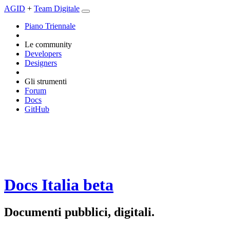
AGID
+
Team Digitale
Piano Triennale
Le community
Developers
Designers
Gli strumenti
Forum
Docs
GitHub
Docs Italia
beta
Documenti pubblici, digitali.