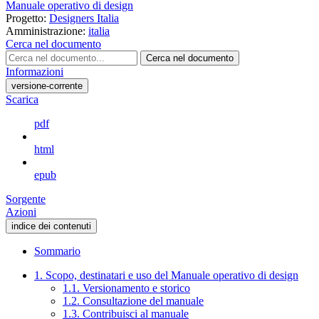
Manuale operativo di design
Progetto:
Designers Italia
Amministrazione:
italia
Cerca nel documento
Cerca nel documento
Informazioni
versione-corrente
Scarica
pdf
html
epub
Sorgente
Azioni
indice dei contenuti
Sommario
1. Scopo, destinatari e uso del Manuale operativo di design
1.1. Versionamento e storico
1.2. Consultazione del manuale
1.3. Contribuisci al manuale