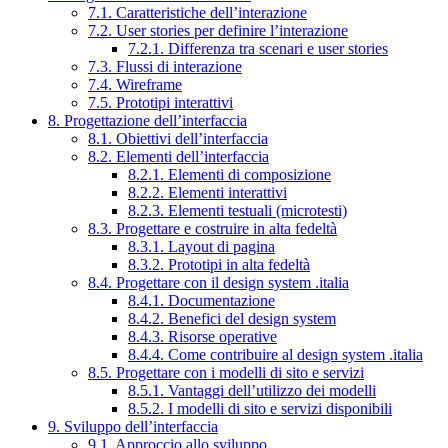
7.1. Caratteristiche dell’interazione
7.2. User stories per definire l’interazione
7.2.1. Differenza tra scenari e user stories
7.3. Flussi di interazione
7.4. Wireframe
7.5. Prototipi interattivi
8. Progettazione dell’interfaccia
8.1. Obiettivi dell’interfaccia
8.2. Elementi dell’interfaccia
8.2.1. Elementi di composizione
8.2.2. Elementi interattivi
8.2.3. Elementi testuali (microtesti)
8.3. Progettare e costruire in alta fedeltà
8.3.1. Layout di pagina
8.3.2. Prototipi in alta fedeltà
8.4. Progettare con il design system .italia
8.4.1. Documentazione
8.4.2. Benefici del design system
8.4.3. Risorse operative
8.4.4. Come contribuire al design system .italia
8.5. Progettare con i modelli di sito e servizi
8.5.1. Vantaggi dell’utilizzo dei modelli
8.5.2. I modelli di sito e servizi disponibili
9. Sviluppo dell’interfaccia
9.1. Approccio allo sviluppo