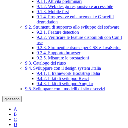
9.1.1. Attività preliminari
9.1.2. Web design responsivo e accessibile
9.1.3. Mobile first
9.1.4. Progressive enhancement e Graceful
degradation
9.2. Strumenti di supporto allo sviluppo del software
9.2.1. Feature detection
9.2.2. Verificare le feature disponibili con Can I
use
9.2.3. Strumenti e risorse per CSS e JavaScript
9.2.4. Supporto browser
9.2.5. Misurare le prestazioni
9.3. Catalogo del riuso
9.4. Sviluppare con il design system .italia
9.4.1. Il framework Bootstrap Italia
9.4.2. Il kit di sviluppo React
9.4.3. Il kit di sviluppo Angular
9.5. Sviluppare con i modelli di sito e servizi
glossario
A
B
C
D