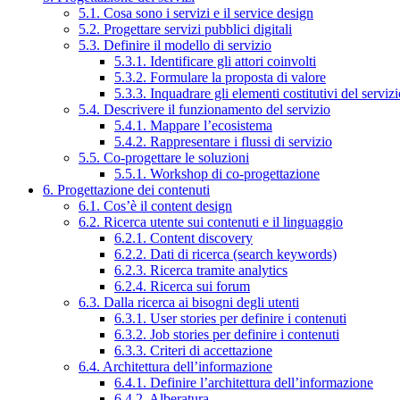
5.1. Cosa sono i servizi e il service design
5.2. Progettare servizi pubblici digitali
5.3. Definire il modello di servizio
5.3.1. Identificare gli attori coinvolti
5.3.2. Formulare la proposta di valore
5.3.3. Inquadrare gli elementi costitutivi del serviz
5.4. Descrivere il funzionamento del servizio
5.4.1. Mappare l’ecosistema
5.4.2. Rappresentare i flussi di servizio
5.5. Co-progettare le soluzioni
5.5.1. Workshop di co-progettazione
6. Progettazione dei contenuti
6.1. Cos’è il content design
6.2. Ricerca utente sui contenuti e il linguaggio
6.2.1. Content discovery
6.2.2. Dati di ricerca (search keywords)
6.2.3. Ricerca tramite analytics
6.2.4. Ricerca sui forum
6.3. Dalla ricerca ai bisogni degli utenti
6.3.1. User stories per definire i contenuti
6.3.2. Job stories per definire i contenuti
6.3.3. Criteri di accettazione
6.4. Architettura dell’informazione
6.4.1. Definire l’architettura dell’informazione
6.4.2. Alberatura