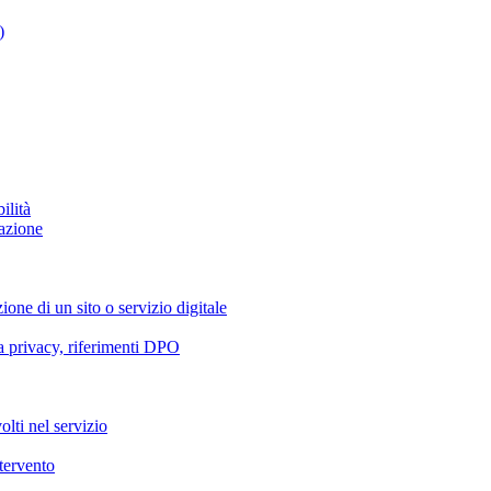
)
ilità
azione
ione di un sito o servizio digitale
va privacy, riferimenti DPO
olti nel servizio
ntervento