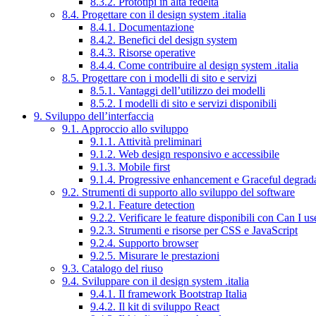
8.3.2. Prototipi in alta fedeltà
8.4. Progettare con il design system .italia
8.4.1. Documentazione
8.4.2. Benefici del design system
8.4.3. Risorse operative
8.4.4. Come contribuire al design system .italia
8.5. Progettare con i modelli di sito e servizi
8.5.1. Vantaggi dell’utilizzo dei modelli
8.5.2. I modelli di sito e servizi disponibili
9. Sviluppo dell’interfaccia
9.1. Approccio allo sviluppo
9.1.1. Attività preliminari
9.1.2. Web design responsivo e accessibile
9.1.3. Mobile first
9.1.4. Progressive enhancement e Graceful degrad
9.2. Strumenti di supporto allo sviluppo del software
9.2.1. Feature detection
9.2.2. Verificare le feature disponibili con Can I us
9.2.3. Strumenti e risorse per CSS e JavaScript
9.2.4. Supporto browser
9.2.5. Misurare le prestazioni
9.3. Catalogo del riuso
9.4. Sviluppare con il design system .italia
9.4.1. Il framework Bootstrap Italia
9.4.2. Il kit di sviluppo React