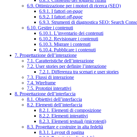
6.8.3. Consenso dei soggetti ritratti
6.9. Ottimizzazione per i motori di ricerca (SEO)
6.9.1. I fattori
on-page
6.9.2. I fattori
off-page
6.9.3. Strumenti di diagnostica SEO: Search Cons
6.10. Gestire i contenuti
6.10.1. L’inventario dei contenuti
6.10.2. Revisionare i contenuti
6.10.3. Migrare i contenuti
6.10.4. Pubblicare i contenuti
7. Progettazione dell’interazione
7.1. Caratteristiche dell’interazione
7.2. User stories per definire l’interazione
7.2.1. Differenza tra scenari e user stories
7.3. Flussi di interazione
7.4. Wireframe
7.5. Prototipi interattivi
8. Progettazione dell’interfaccia
8.1. Obiettivi dell’interfaccia
8.2. Elementi dell’interfaccia
8.2.1. Elementi di composizione
8.2.2. Elementi interattivi
8.2.3. Elementi testuali (microtesti)
8.3. Progettare e costruire in alta fedeltà
8.3.1. Layout di pagina