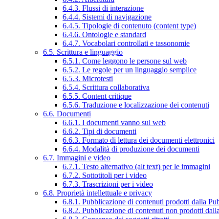
6.4.3. Flussi di interazione
6.4.4. Sistemi di navigazione
6.4.5. Tipologie di contenuto (content type)
6.4.6. Ontologie e standard
6.4.7. Vocabolari controllati e tassonomie
6.5. Scrittura e linguaggio
6.5.1. Come leggono le persone sul web
6.5.2. Le regole per un linguaggio semplice
6.5.3. Microtesti
6.5.4. Scrittura collaborativa
6.5.5. Content critique
6.5.6. Traduzione e localizzazione dei contenuti
6.6. Documenti
6.6.1. I documenti vanno sul web
6.6.2. Tipi di documenti
6.6.3. Formato di lettura dei documenti elettronici
6.6.4. Modalità di produzione dei documenti
6.7. Immagini e video
6.7.1. Testo alternativo (alt text) per le immagini
6.7.2. Sottotitoli per i video
6.7.3. Trascrizioni per i video
6.8. Proprietà intellettuale e privacy
6.8.1. Pubblicazione di contenuti prodotti dalla P
6.8.2. Pubblicazione di contenuti non prodotti dal