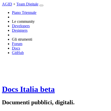
AGID
+
Team Digitale
Piano Triennale
Le community
Developers
Designers
Gli strumenti
Forum
Docs
GitHub
Docs Italia
beta
Documenti pubblici, digitali.