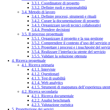
3.3.1. Coordinatore di progetto
3.3.2. Definire ruoli e responsabilità
3.4. Metodo di lavoro
3.4.1. Definire processi, strumenti e rituali
3.4.2. Curare la documentazione di progetto
3.4.3. Organizzare tavoli tecnici collaborativi
3.4.4. Prendere decisioni
3.5. Il processo progettuale
3.5.1. Organizzare il progetto e la sua gestione
3.5.2. Comprendere il contesto d’uso del servizio 
3.5.3. Progettare i processi e i
touchpoint
del servi
3.5.4. Realizzare l’interfaccia utente del servizio
3.5.5. Validare la soluzione ottenuta
4. Ricerca progettuale
4.1. Ricerca primaria
4.1.1. Interviste
4.1.2. Questionari
4.1.3. Test di usabilità
4.1.4. Web analytics
4.1.5. Strumenti di mappatura dell’esperienza uten
4.2. Ricerca secondaria
4.2.1. Ricerca documentale
4.2.2. Analisi benchmark
4.2.3. Valutazione euristica
5. Progettazione dei servizi