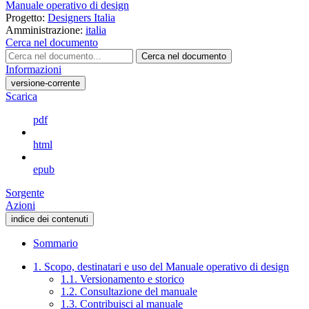
Manuale operativo di design
Progetto:
Designers Italia
Amministrazione:
italia
Cerca nel documento
Cerca nel documento
Informazioni
versione-corrente
Scarica
pdf
html
epub
Sorgente
Azioni
indice dei contenuti
Sommario
1. Scopo, destinatari e uso del Manuale operativo di design
1.1. Versionamento e storico
1.2. Consultazione del manuale
1.3. Contribuisci al manuale