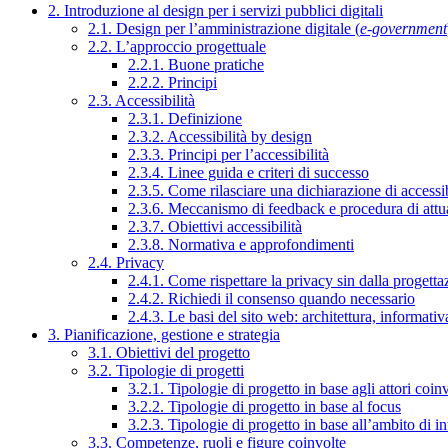
2. Introduzione al design per i servizi pubblici digitali
2.1. Design per l’amministrazione digitale (
e-government
2.2. L’approccio progettuale
2.2.1. Buone pratiche
2.2.2. Principi
2.3. Accessibilità
2.3.1. Definizione
2.3.2. Accessibilità by design
2.3.3. Principi per l’accessibilità
2.3.4. Linee guida e criteri di successo
2.3.5. Come rilasciare una dichiarazione di accessib
2.3.6. Meccanismo di feedback e procedura di attu
2.3.7. Obiettivi accessibilità
2.3.8. Normativa e approfondimenti
2.4. Privacy
2.4.1. Come rispettare la privacy sin dalla progettaz
2.4.2. Richiedi il consenso quando necessario
2.4.3. Le basi del sito web: architettura, informati
3. Pianificazione, gestione e strategia
3.1. Obiettivi del progetto
3.2. Tipologie di progetti
3.2.1. Tipologie di progetto in base agli attori coinv
3.2.2. Tipologie di progetto in base al focus
3.2.3. Tipologie di progetto in base all’ambito di i
3.3. Competenze, ruoli e figure coinvolte