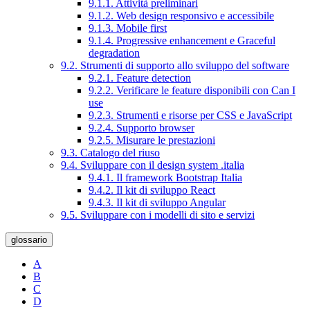
9.1.1. Attività preliminari
9.1.2. Web design responsivo e accessibile
9.1.3. Mobile first
9.1.4. Progressive enhancement e Graceful
degradation
9.2. Strumenti di supporto allo sviluppo del software
9.2.1. Feature detection
9.2.2. Verificare le feature disponibili con Can I
use
9.2.3. Strumenti e risorse per CSS e JavaScript
9.2.4. Supporto browser
9.2.5. Misurare le prestazioni
9.3. Catalogo del riuso
9.4. Sviluppare con il design system .italia
9.4.1. Il framework Bootstrap Italia
9.4.2. Il kit di sviluppo React
9.4.3. Il kit di sviluppo Angular
9.5. Sviluppare con i modelli di sito e servizi
glossario
A
B
C
D