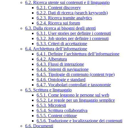
6.2. Ricerca utente sui contenuti e il linguaggio
6.2.1. Content discovery
6.2.2. Dati di ricerca (search keywords)
6.2.3. Ricerca tramite analytics
6.2.4. Ricerca sui forum
6.3. Dalla ricerca ai bisogni degli utenti
6.3.1. User stories per definire i contenuti
6.3.2. Job stories per definire i contenuti
6.3.3. Criteri di accettazione
6.4. Architettura dell’informazione
6.4.1. Definire l’architettura dell’informazione
6.4.2. Alberatura
6.4.3. Flussi di interazione
6.4.4. Sistemi di navigazione
6.4.5. Tipologie di contenuto (content type)
6.4.6. Ontologie e standard
6.4.7. Vocabolari controllati e tassonomie
6.5. Scrittura e linguaggio
6.5.1. Come leggono le persone sul web
6.5.2. Le regole per un linguaggio semplice
6.5.3. Microtesti
6.5.4. Scrittura collaborativa
6.5.5. Content critique
6.5.6. Traduzione e localizzazione dei contenuti
6.6. Documenti