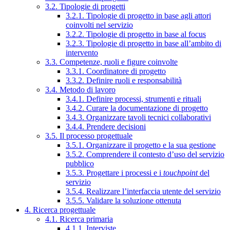
3.2. Tipologie di progetti
3.2.1. Tipologie di progetto in base agli attori
coinvolti nel servizio
3.2.2. Tipologie di progetto in base al focus
3.2.3. Tipologie di progetto in base all’ambito di
intervento
3.3. Competenze, ruoli e figure coinvolte
3.3.1. Coordinatore di progetto
3.3.2. Definire ruoli e responsabilità
3.4. Metodo di lavoro
3.4.1. Definire processi, strumenti e rituali
3.4.2. Curare la documentazione di progetto
3.4.3. Organizzare tavoli tecnici collaborativi
3.4.4. Prendere decisioni
3.5. Il processo progettuale
3.5.1. Organizzare il progetto e la sua gestione
3.5.2. Comprendere il contesto d’uso del servizio
pubblico
3.5.3. Progettare i processi e i
touchpoint
del
servizio
3.5.4. Realizzare l’interfaccia utente del servizio
3.5.5. Validare la soluzione ottenuta
4. Ricerca progettuale
4.1. Ricerca primaria
4.1.1. Interviste