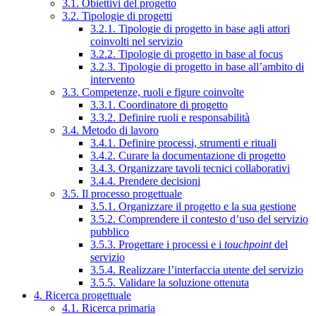
3.1. Obiettivi del progetto
3.2. Tipologie di progetti
3.2.1. Tipologie di progetto in base agli attori
coinvolti nel servizio
3.2.2. Tipologie di progetto in base al focus
3.2.3. Tipologie di progetto in base all’ambito di
intervento
3.3. Competenze, ruoli e figure coinvolte
3.3.1. Coordinatore di progetto
3.3.2. Definire ruoli e responsabilità
3.4. Metodo di lavoro
3.4.1. Definire processi, strumenti e rituali
3.4.2. Curare la documentazione di progetto
3.4.3. Organizzare tavoli tecnici collaborativi
3.4.4. Prendere decisioni
3.5. Il processo progettuale
3.5.1. Organizzare il progetto e la sua gestione
3.5.2. Comprendere il contesto d’uso del servizio
pubblico
3.5.3. Progettare i processi e i
touchpoint
del
servizio
3.5.4. Realizzare l’interfaccia utente del servizio
3.5.5. Validare la soluzione ottenuta
4. Ricerca progettuale
4.1. Ricerca primaria