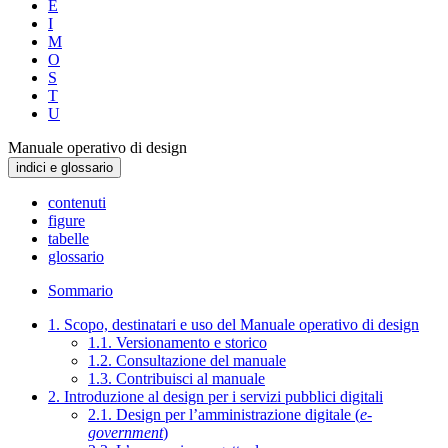
E
I
M
O
S
T
U
Manuale operativo di design
indici e glossario
contenuti
figure
tabelle
glossario
Sommario
1. Scopo, destinatari e uso del Manuale operativo di design
1.1. Versionamento e storico
1.2. Consultazione del manuale
1.3. Contribuisci al manuale
2. Introduzione al design per i servizi pubblici digitali
2.1. Design per l’amministrazione digitale (
e-
government
)