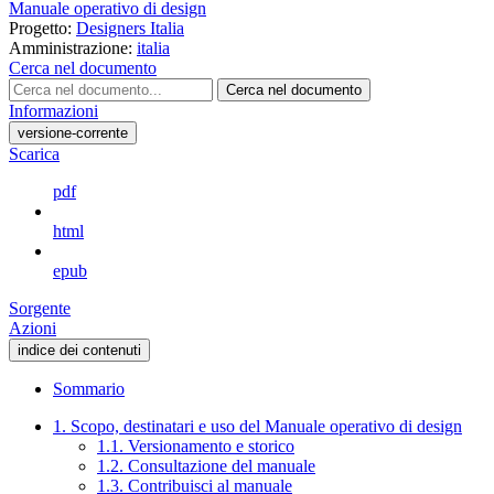
Manuale operativo di design
Progetto:
Designers Italia
Amministrazione:
italia
Cerca nel documento
Cerca nel documento
Informazioni
versione-corrente
Scarica
pdf
html
epub
Sorgente
Azioni
indice dei contenuti
Sommario
1. Scopo, destinatari e uso del Manuale operativo di design
1.1. Versionamento e storico
1.2. Consultazione del manuale
1.3. Contribuisci al manuale