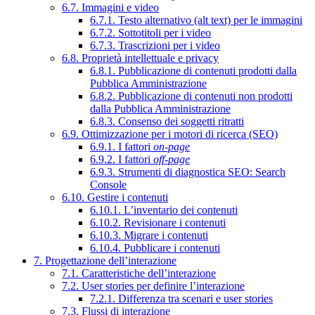
6.7. Immagini e video
6.7.1. Testo alternativo (alt text) per le immagini
6.7.2. Sottotitoli per i video
6.7.3. Trascrizioni per i video
6.8. Proprietà intellettuale e privacy
6.8.1. Pubblicazione di contenuti prodotti dalla
Pubblica Amministrazione
6.8.2. Pubblicazione di contenuti non prodotti
dalla Pubblica Amministrazione
6.8.3. Consenso dei soggetti ritratti
6.9. Ottimizzazione per i motori di ricerca (SEO)
6.9.1. I fattori
on-page
6.9.2. I fattori
off-page
6.9.3. Strumenti di diagnostica SEO: Search
Console
6.10. Gestire i contenuti
6.10.1. L’inventario dei contenuti
6.10.2. Revisionare i contenuti
6.10.3. Migrare i contenuti
6.10.4. Pubblicare i contenuti
7. Progettazione dell’interazione
7.1. Caratteristiche dell’interazione
7.2. User stories per definire l’interazione
7.2.1. Differenza tra scenari e user stories
7.3. Flussi di interazione