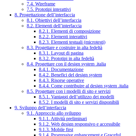
7.4. Wireframe
7.5. Prototipi interattivi
8. Progettazione dell’interfaccia
8.1. Obiettivi dell’interfaccia
8.2. Elementi dell’interfaccia
8.2.1. Elementi di composizione
8.2.2. Elementi interattivi
8.2.3. Elementi testuali (microtesti)
8.3. Progettare e costruire in alta fedeltà
8.3.1. Layout di pagina
8.3.2. Prototipi in alta fedeltà
8.4. Progettare con il design system .italia
8.4.1. Documentazione
8.4.2. Benefici del design system
8.4.3. Risorse operative
8.4.4. Come contribuire al design system .italia
8.5. Progettare con i modelli di sito e servizi
8.5.1. Vantaggi dell’utilizzo dei modelli
8.5.2. I modelli di sito e servizi disponibili
9. Sviluppo dell’interfaccia
9.1. Approccio allo sviluppo
9.1.1. Attività preliminari
9.1.2. Web design responsivo e accessibile
9.1.3. Mobile first
9.1.4. Progressive enhancement e Graceful