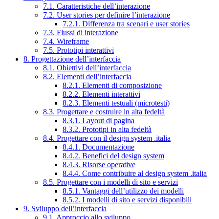
7.1. Caratteristiche dell’interazione
7.2. User stories per definire l’interazione
7.2.1. Differenza tra scenari e user stories
7.3. Flussi di interazione
7.4. Wireframe
7.5. Prototipi interattivi
8. Progettazione dell’interfaccia
8.1. Obiettivi dell’interfaccia
8.2. Elementi dell’interfaccia
8.2.1. Elementi di composizione
8.2.2. Elementi interattivi
8.2.3. Elementi testuali (microtesti)
8.3. Progettare e costruire in alta fedeltà
8.3.1. Layout di pagina
8.3.2. Prototipi in alta fedeltà
8.4. Progettare con il design system .italia
8.4.1. Documentazione
8.4.2. Benefici del design system
8.4.3. Risorse operative
8.4.4. Come contribuire al design system .italia
8.5. Progettare con i modelli di sito e servizi
8.5.1. Vantaggi dell’utilizzo dei modelli
8.5.2. I modelli di sito e servizi disponibili
9. Sviluppo dell’interfaccia
9.1. Approccio allo sviluppo