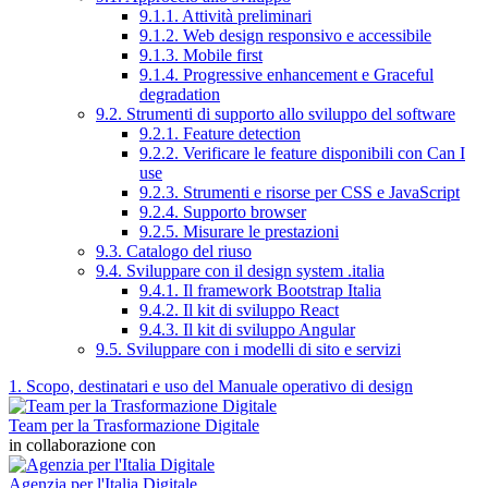
9.1.1. Attività preliminari
9.1.2. Web design responsivo e accessibile
9.1.3. Mobile first
9.1.4. Progressive enhancement e Graceful
degradation
9.2. Strumenti di supporto allo sviluppo del software
9.2.1. Feature detection
9.2.2. Verificare le feature disponibili con Can I
use
9.2.3. Strumenti e risorse per CSS e JavaScript
9.2.4. Supporto browser
9.2.5. Misurare le prestazioni
9.3. Catalogo del riuso
9.4. Sviluppare con il design system .italia
9.4.1. Il framework Bootstrap Italia
9.4.2. Il kit di sviluppo React
9.4.3. Il kit di sviluppo Angular
9.5. Sviluppare con i modelli di sito e servizi
1. Scopo, destinatari e uso del Manuale operativo di design
Team per la Trasformazione Digitale
in collaborazione con
Agenzia per l'Italia Digitale