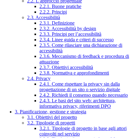
2.2. L’approccio progettuale
2.2.1. Buone pratiche
2.2.2. Principi
2.3. Accessibilità
2.3.1. Definizione
2.3.2. Accessibilità by design
2.3.3. Principi per l’accessibilità
2.3.4. Linee guida e criteri di successo
2.3.5. Come rilasciare una dichiarazione di
accessibilità
2.3.6. Meccanismo di feedback e procedura di
attuazione
2.3.7. Obiettivi accessibilità
2.3.8. Normativa e approfondimenti
2.4. Privacy
2.4.1. Come rispettare la privacy sin dalla
progettazione di un sito o servizio digitale
2.4.2. Richiedi il consenso quando necessario
2.4.3. Le basi del sito web: architettura,
informativa privacy, riferimenti DPO
3. Pianificazione, gestione e strategia
3.1. Obiettivi del progetto
3.2. Tipologie di progetti
3.2.1. Tipologie di progetto in base agli attori
coinvolti nel servizio