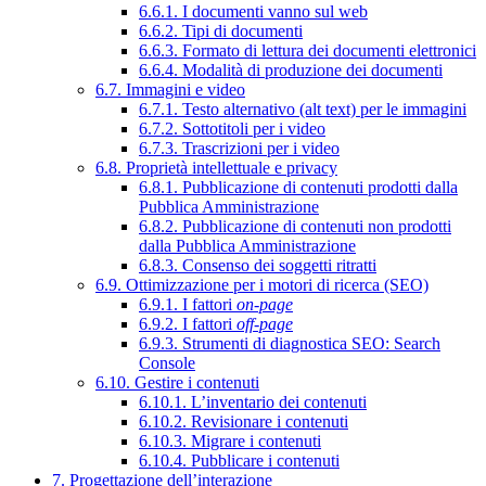
6.6.1. I documenti vanno sul web
6.6.2. Tipi di documenti
6.6.3. Formato di lettura dei documenti elettronici
6.6.4. Modalità di produzione dei documenti
6.7. Immagini e video
6.7.1. Testo alternativo (alt text) per le immagini
6.7.2. Sottotitoli per i video
6.7.3. Trascrizioni per i video
6.8. Proprietà intellettuale e privacy
6.8.1. Pubblicazione di contenuti prodotti dalla
Pubblica Amministrazione
6.8.2. Pubblicazione di contenuti non prodotti
dalla Pubblica Amministrazione
6.8.3. Consenso dei soggetti ritratti
6.9. Ottimizzazione per i motori di ricerca (SEO)
6.9.1. I fattori
on-page
6.9.2. I fattori
off-page
6.9.3. Strumenti di diagnostica SEO: Search
Console
6.10. Gestire i contenuti
6.10.1. L’inventario dei contenuti
6.10.2. Revisionare i contenuti
6.10.3. Migrare i contenuti
6.10.4. Pubblicare i contenuti
7. Progettazione dell’interazione