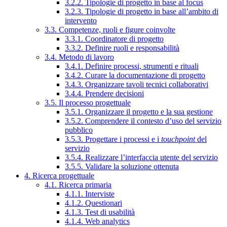
3.2.2. Tipologie di progetto in base al focus
3.2.3. Tipologie di progetto in base all’ambito di
intervento
3.3. Competenze, ruoli e figure coinvolte
3.3.1. Coordinatore di progetto
3.3.2. Definire ruoli e responsabilità
3.4. Metodo di lavoro
3.4.1. Definire processi, strumenti e rituali
3.4.2. Curare la documentazione di progetto
3.4.3. Organizzare tavoli tecnici collaborativi
3.4.4. Prendere decisioni
3.5. Il processo progettuale
3.5.1. Organizzare il progetto e la sua gestione
3.5.2. Comprendere il contesto d’uso del servizio
pubblico
3.5.3. Progettare i processi e i
touchpoint
del
servizio
3.5.4. Realizzare l’interfaccia utente del servizio
3.5.5. Validare la soluzione ottenuta
4. Ricerca progettuale
4.1. Ricerca primaria
4.1.1. Interviste
4.1.2. Questionari
4.1.3. Test di usabilità
4.1.4. Web analytics