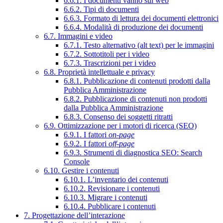
6.6.1. I documenti vanno sul web
6.6.2. Tipi di documenti
6.6.3. Formato di lettura dei documenti elettronici
6.6.4. Modalità di produzione dei documenti
6.7. Immagini e video
6.7.1. Testo alternativo (alt text) per le immagini
6.7.2. Sottotitoli per i video
6.7.3. Trascrizioni per i video
6.8. Proprietà intellettuale e privacy
6.8.1. Pubblicazione di contenuti prodotti dalla
Pubblica Amministrazione
6.8.2. Pubblicazione di contenuti non prodotti
dalla Pubblica Amministrazione
6.8.3. Consenso dei soggetti ritratti
6.9. Ottimizzazione per i motori di ricerca (SEO)
6.9.1. I fattori
on-page
6.9.2. I fattori
off-page
6.9.3. Strumenti di diagnostica SEO: Search
Console
6.10. Gestire i contenuti
6.10.1. L’inventario dei contenuti
6.10.2. Revisionare i contenuti
6.10.3. Migrare i contenuti
6.10.4. Pubblicare i contenuti
7. Progettazione dell’interazione