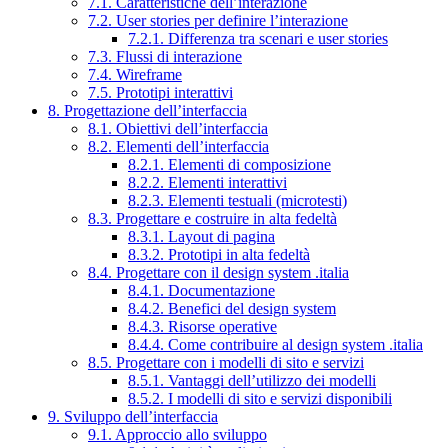
7.1. Caratteristiche dell’interazione
7.2. User stories per definire l’interazione
7.2.1. Differenza tra scenari e user stories
7.3. Flussi di interazione
7.4. Wireframe
7.5. Prototipi interattivi
8. Progettazione dell’interfaccia
8.1. Obiettivi dell’interfaccia
8.2. Elementi dell’interfaccia
8.2.1. Elementi di composizione
8.2.2. Elementi interattivi
8.2.3. Elementi testuali (microtesti)
8.3. Progettare e costruire in alta fedeltà
8.3.1. Layout di pagina
8.3.2. Prototipi in alta fedeltà
8.4. Progettare con il design system .italia
8.4.1. Documentazione
8.4.2. Benefici del design system
8.4.3. Risorse operative
8.4.4. Come contribuire al design system .italia
8.5. Progettare con i modelli di sito e servizi
8.5.1. Vantaggi dell’utilizzo dei modelli
8.5.2. I modelli di sito e servizi disponibili
9. Sviluppo dell’interfaccia
9.1. Approccio allo sviluppo