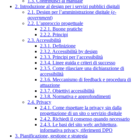
1.3. Contribuisci al manuale
2. Introduzione al design per i servizi pubblici digitali
2.1. Design per l’amministrazione digitale (
e-
government
)
2.2. L’approccio progettuale
2.2.1. Buone pratiche
2.2.2. Principi
2.3. Accessibilità
2.3.1. Definizione
2.3.2. Accessibilità by design
2.3.3. Principi per l’accessibilità
2.3.4. Linee guida e criteri di successo
2.3.5. Come rilasciare una dichiarazione di
accessibilità
2.3.6. Meccanismo di feedback e procedura di
attuazione
2.3.7. Obiettivi accessibilità
2.3.8. Normativa e approfondimenti
2.4. Privacy
2.4.1. Come rispettare la privacy sin dalla
progettazione di un sito o servizio digitale
2.4.2. Richiedi il consenso quando necessario
2.4.3. Le basi del sito web: architettura,
informativa privacy, riferimenti DPO
3. Pianificazione, gestione e strategia