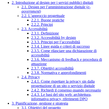
2. Introduzione al design per i servizi pubblici digitali
2.1. Design per l’amministrazione digitale (
e-
government
)
2.2. L’approccio progettuale
2.2.1. Buone pratiche
2.2.2. Principi
2.3. Accessibilità
2.3.1. Definizione
2.3.2. Accessibilità by design
2.3.3. Principi per l’accessibilità
2.3.4. Linee guida e criteri di successo
2.3.5. Come rilasciare una dichiarazione di
accessibilità
2.3.6. Meccanismo di feedback e procedura di
attuazione
2.3.7. Obiettivi accessibilità
2.3.8. Normativa e approfondimenti
2.4. Privacy
2.4.1. Come rispettare la privacy sin dalla
progettazione di un sito o servizio digitale
2.4.2. Richiedi il consenso quando necessario
2.4.3. Le basi del sito web: architettura,
informativa privacy, riferimenti DPO
3. Pianificazione, gestione e strategia
3.1. Obiettivi del progetto