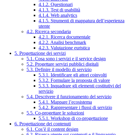
4.1.2. Questionari
4.1.3. Test di usabilità
4.1.4. Web analytics
4.1.5. Strumenti di mappatura dell’esperienza
utente
4.2. Ricerca secondaria
4.2.1. Ricerca documentale
4.2.2. Analisi benchmark
4.2.3. Valutazione euristica
5. Progettazione dei servizi
5.1. Cosa sono i servizi e il service design
5.2. Progettare servizi pubblici digitali
5.3. Definire il modello di servizio
5.3.1. Identificare gli attori coinvolti
5.3.2. Formulare la proposta di valore
5.3.3. Inquadrare gli elementi costitutivi del
servizio
5.4. Descrivere il funzionamento del servizio
5.4.1. Mappare l’ecosistema
5.4.2. Rappresentare i flussi di servizio
5.5. Co-progettare le soluzioni
5.5.1. Workshop di co-progettazione
6. Progettazione dei contenuti
6.1. Cos’è il content design
6.2. Ricerca utente sui contenuti e il linguaggio