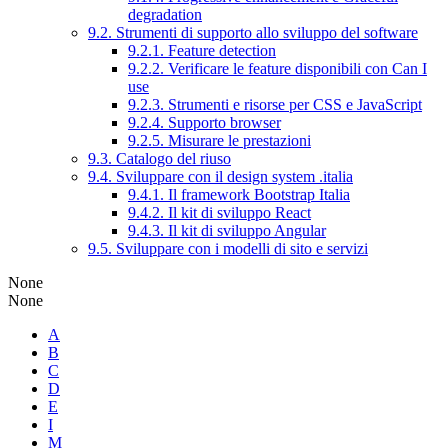
degradation
9.2. Strumenti di supporto allo sviluppo del software
9.2.1. Feature detection
9.2.2. Verificare le feature disponibili con Can I
use
9.2.3. Strumenti e risorse per CSS e JavaScript
9.2.4. Supporto browser
9.2.5. Misurare le prestazioni
9.3. Catalogo del riuso
9.4. Sviluppare con il design system .italia
9.4.1. Il framework Bootstrap Italia
9.4.2. Il kit di sviluppo React
9.4.3. Il kit di sviluppo Angular
9.5. Sviluppare con i modelli di sito e servizi
None
None
A
B
C
D
E
I
M