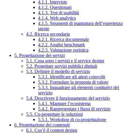
4.1.1. Interviste
4.1.2. Questionari
4.1.3. Test di usabilità
4.1.4. Web analytics
4.1.5. Strumenti di mappatura dell’esperienza
utente
4.2. Ricerca secondaria
4.2.1. Ricerca documentale
4.2.2. Analisi benchmark
4.2.3. Valutazione euristica
5. Progettazione dei servizi
5.1. Cosa sono i servizi e il service design
5.2. Progettare servizi pubblici digitali
5.3. Definire il modello di servizio
5.3.1. Identificare gli attori coinvolti
5.3.2. Formulare la proposta di valore
5.3.3. Inquadrare gli elementi costitutivi del
servizio
5.4. Descrivere il funzionamento del servizio
5.4.1. Mappare l’ecosistema
5.4.2. Rappresentare i flussi di servizio
5.5. Co-progettare le soluzioni
5.5.1. Workshop di co-progettazione
6. Progettazione dei contenuti
6.1. Cos’è il content design