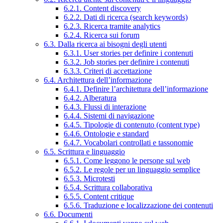
6.2.1. Content discovery
6.2.2. Dati di ricerca (search keywords)
6.2.3. Ricerca tramite analytics
6.2.4. Ricerca sui forum
6.3. Dalla ricerca ai bisogni degli utenti
6.3.1. User stories per definire i contenuti
6.3.2. Job stories per definire i contenuti
6.3.3. Criteri di accettazione
6.4. Architettura dell’informazione
6.4.1. Definire l’architettura dell’informazione
6.4.2. Alberatura
6.4.3. Flussi di interazione
6.4.4. Sistemi di navigazione
6.4.5. Tipologie di contenuto (content type)
6.4.6. Ontologie e standard
6.4.7. Vocabolari controllati e tassonomie
6.5. Scrittura e linguaggio
6.5.1. Come leggono le persone sul web
6.5.2. Le regole per un linguaggio semplice
6.5.3. Microtesti
6.5.4. Scrittura collaborativa
6.5.5. Content critique
6.5.6. Traduzione e localizzazione dei contenuti
6.6. Documenti