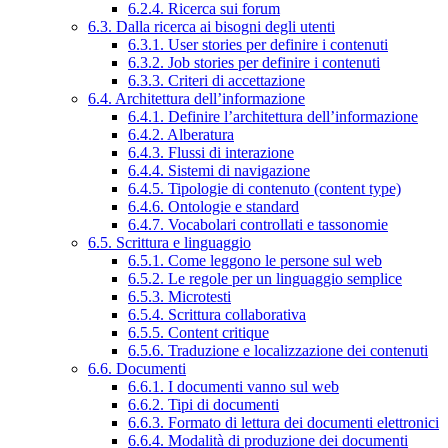
6.2.4. Ricerca sui forum
6.3. Dalla ricerca ai bisogni degli utenti
6.3.1. User stories per definire i contenuti
6.3.2. Job stories per definire i contenuti
6.3.3. Criteri di accettazione
6.4. Architettura dell’informazione
6.4.1. Definire l’architettura dell’informazione
6.4.2. Alberatura
6.4.3. Flussi di interazione
6.4.4. Sistemi di navigazione
6.4.5. Tipologie di contenuto (content type)
6.4.6. Ontologie e standard
6.4.7. Vocabolari controllati e tassonomie
6.5. Scrittura e linguaggio
6.5.1. Come leggono le persone sul web
6.5.2. Le regole per un linguaggio semplice
6.5.3. Microtesti
6.5.4. Scrittura collaborativa
6.5.5. Content critique
6.5.6. Traduzione e localizzazione dei contenuti
6.6. Documenti
6.6.1. I documenti vanno sul web
6.6.2. Tipi di documenti
6.6.3. Formato di lettura dei documenti elettronici
6.6.4. Modalità di produzione dei documenti