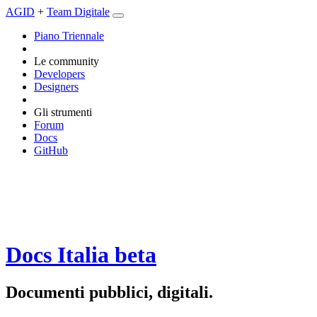
AGID
+
Team Digitale
Piano Triennale
Le community
Developers
Designers
Gli strumenti
Forum
Docs
GitHub
Docs Italia
beta
Documenti pubblici, digitali.