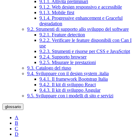
9.1.1. Attività preliminari
9.1.2. Web design responsivo e accessibile
9.1.3. Mobile first
9.1.4. Progressive enhancement e Graceful
degradation
9.2. Strumenti di supporto allo sviluppo del software
9.2.1. Feature detection
9.2.2. Verificare le feature disponibili con Can I
use
9.2.3. Strumenti e risorse per CSS e JavaScript
9.2.4. Supporto browser
9.2.5. Misurare le prestazioni
9.3. Catalogo del riuso
9.4. Sviluppare con il design system .italia
9.4.1. Il framework Bootstrap Italia
9.4.2. Il kit di sviluppo React
9.4.3. Il kit di sviluppo Angular
9.5. Sviluppare con i modelli di sito e servizi
glossario
A
B
C
D