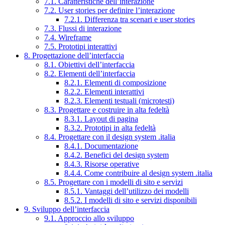
7.1. Caratteristiche dell’interazione
7.2. User stories per definire l’interazione
7.2.1. Differenza tra scenari e user stories
7.3. Flussi di interazione
7.4. Wireframe
7.5. Prototipi interattivi
8. Progettazione dell’interfaccia
8.1. Obiettivi dell’interfaccia
8.2. Elementi dell’interfaccia
8.2.1. Elementi di composizione
8.2.2. Elementi interattivi
8.2.3. Elementi testuali (microtesti)
8.3. Progettare e costruire in alta fedeltà
8.3.1. Layout di pagina
8.3.2. Prototipi in alta fedeltà
8.4. Progettare con il design system .italia
8.4.1. Documentazione
8.4.2. Benefici del design system
8.4.3. Risorse operative
8.4.4. Come contribuire al design system .italia
8.5. Progettare con i modelli di sito e servizi
8.5.1. Vantaggi dell’utilizzo dei modelli
8.5.2. I modelli di sito e servizi disponibili
9. Sviluppo dell’interfaccia
9.1. Approccio allo sviluppo