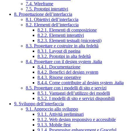
7.4. Wireframe
7.5. Prototipi interattivi
8. Progettazione dell’interfaccia
8.1. Obiettivi dell’interfaccia
8.2. Elementi dell’interfaccia
8.2.1. Elementi di composizione
8.2.2. Elementi interattivi
8.2.3. Elementi testuali (microtesti)
8.3. Progettare e costruire in alta fedeltà
8.3.1. Layout di pagina
8.3.2. Prototipi in alta fedeltà
8.4. Progettare con il design system .italia
8.4.1. Documentazione
8.4.2. Benefici del design system
8.4.3. Risorse operative
8.4.4. Come contribuire al design system .italia
8.5. Progettare con i modelli di sito e servizi
8.5.1. Vantaggi dell’utilizzo dei modelli
8.5.2. I modelli di sito e servizi disponibili
9. Sviluppo dell’interfaccia
9.1. Approccio allo sviluppo
9.1.1. Attività preliminari
9.1.2. Web design responsivo e accessibile
9.1.3. Mobile first
9.1.4. Progressive enhancement e Graceful