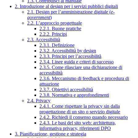
1.3. Contribuisci al manuale
2. Introduzione al design per i servizi pubblici digitali
2.1. Design per l’amministrazione digitale (
e-
government
)
2.2. L’approccio progettuale
2.2.1. Buone pratiche
2.2.2. Principi
2.3. Accessibilità
2.3.1. Definizione
2.3.2. Accessibilità by design
2.3.3. Principi per l’accessibilità
2.3.4. Linee guida e criteri di successo
2.3.5. Come rilasciare una dichiarazione di
accessibilità
2.3.6. Meccanismo di feedback e procedura di
attuazione
2.3.7. Obiettivi accessibilità
2.3.8. Normativa e approfondimenti
2.4. Privacy
2.4.1. Come rispettare la privacy sin dalla
progettazione di un sito o servizio digitale
2.4.2. Richiedi il consenso quando necessario
2.4.3. Le basi del sito web: architettura,
informativa privacy, riferimenti DPO
3. Pianificazione, gestione e strategia