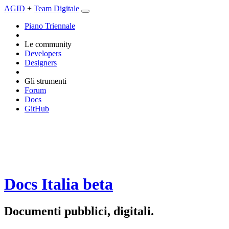
AGID
+
Team Digitale
Piano Triennale
Le community
Developers
Designers
Gli strumenti
Forum
Docs
GitHub
Docs Italia
beta
Documenti pubblici, digitali.