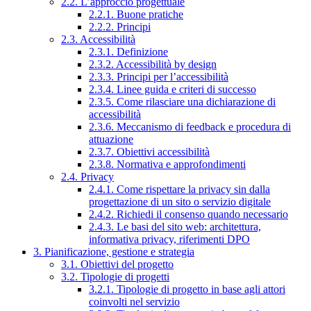
2.2. L’approccio progettuale
2.2.1. Buone pratiche
2.2.2. Principi
2.3. Accessibilità
2.3.1. Definizione
2.3.2. Accessibilità by design
2.3.3. Principi per l’accessibilità
2.3.4. Linee guida e criteri di successo
2.3.5. Come rilasciare una dichiarazione di
accessibilità
2.3.6. Meccanismo di feedback e procedura di
attuazione
2.3.7. Obiettivi accessibilità
2.3.8. Normativa e approfondimenti
2.4. Privacy
2.4.1. Come rispettare la privacy sin dalla
progettazione di un sito o servizio digitale
2.4.2. Richiedi il consenso quando necessario
2.4.3. Le basi del sito web: architettura,
informativa privacy, riferimenti DPO
3. Pianificazione, gestione e strategia
3.1. Obiettivi del progetto
3.2. Tipologie di progetti
3.2.1. Tipologie di progetto in base agli attori
coinvolti nel servizio