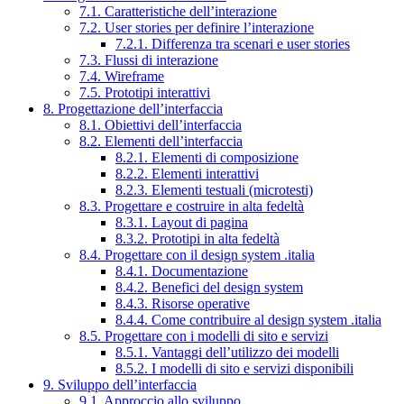
7.1. Caratteristiche dell’interazione
7.2. User stories per definire l’interazione
7.2.1. Differenza tra scenari e user stories
7.3. Flussi di interazione
7.4. Wireframe
7.5. Prototipi interattivi
8. Progettazione dell’interfaccia
8.1. Obiettivi dell’interfaccia
8.2. Elementi dell’interfaccia
8.2.1. Elementi di composizione
8.2.2. Elementi interattivi
8.2.3. Elementi testuali (microtesti)
8.3. Progettare e costruire in alta fedeltà
8.3.1. Layout di pagina
8.3.2. Prototipi in alta fedeltà
8.4. Progettare con il design system .italia
8.4.1. Documentazione
8.4.2. Benefici del design system
8.4.3. Risorse operative
8.4.4. Come contribuire al design system .italia
8.5. Progettare con i modelli di sito e servizi
8.5.1. Vantaggi dell’utilizzo dei modelli
8.5.2. I modelli di sito e servizi disponibili
9. Sviluppo dell’interfaccia
9.1. Approccio allo sviluppo