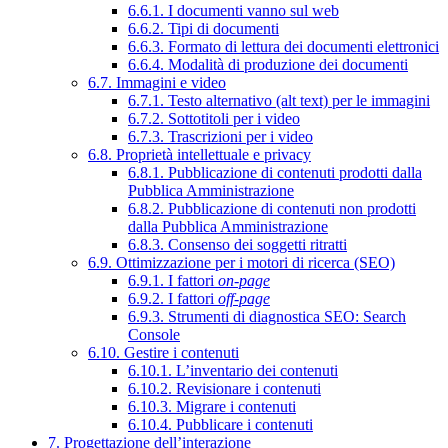
6.6.1. I documenti vanno sul web
6.6.2. Tipi di documenti
6.6.3. Formato di lettura dei documenti elettronici
6.6.4. Modalità di produzione dei documenti
6.7. Immagini e video
6.7.1. Testo alternativo (alt text) per le immagini
6.7.2. Sottotitoli per i video
6.7.3. Trascrizioni per i video
6.8. Proprietà intellettuale e privacy
6.8.1. Pubblicazione di contenuti prodotti dalla
Pubblica Amministrazione
6.8.2. Pubblicazione di contenuti non prodotti
dalla Pubblica Amministrazione
6.8.3. Consenso dei soggetti ritratti
6.9. Ottimizzazione per i motori di ricerca (SEO)
6.9.1. I fattori
on-page
6.9.2. I fattori
off-page
6.9.3. Strumenti di diagnostica SEO: Search
Console
6.10. Gestire i contenuti
6.10.1. L’inventario dei contenuti
6.10.2. Revisionare i contenuti
6.10.3. Migrare i contenuti
6.10.4. Pubblicare i contenuti
7. Progettazione dell’interazione