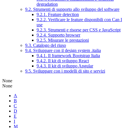
degradation
9.2. Strumenti di supporto allo sviluppo del software
9.2.1. Feature detection
9.2.2. Verificare le feature disponibili con Can I
use
9.2.3. Strumenti e risorse per CSS e JavaScript
9.2.4. Supporto browser
9.2.5. Misurare le prestazioni
9.3. Catalogo del riuso
9.4. Sviluppare con il design system .italia
9.4.1. Il framework Bootstrap Italia
9.4.2. Il kit di sviluppo React
9.4.3. Il kit di sviluppo Angular
9.5. Sviluppare con i modelli di sito e servizi
None
None
A
B
C
D
E
I
M