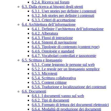
6.2.4. Ricerca sui forum
6.3. Dalla ricerca ai bisogni degli utenti
6.3.1. User stories per definire i contenuti
6.3.2. Job stories per definire i contenuti
6.3.3. Criteri di accettazione
6.4. Architettura dell’informazione
6.4.1. Definire l’architettura dell’informazione
6.4.2. Alberatura
6.4.3. Flussi di interazione
6.4.4. Sistemi di navigazione
6.4.5. Tipologie di contenuto (content type)
6.4.6. Ontologie e standard
6.4.7. Vocabolari controllati e tassonomie
6.5. Scrittura e linguaggio
6.5.1. Come leggono le persone sul web
6.5.2. Le regole per un linguaggio semplice
6.5.3. Microtesti
6.5.4. Scrittura collaborativa
6.5.5. Content critique
6.5.6. Traduzione e localizzazione dei contenuti
6.6. Documenti
6.6.1. I documenti vanno sul web
6.6.2. Tipi di documenti
6.6.3. Formato di lettura dei documenti elettronici
6.6.4. Modalità di produzione dei documenti