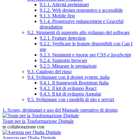
9.1.1. Attività preliminari
9.1.2. Web design responsivo e accessibile
9.1.3. Mobile first
9.1.4. Progressive enhancement e Graceful
degradation
9.2. Strumenti di supporto allo sviluppo del software
9.2.1. Feature detection
9.2.2. Verificare le feature disponibili con Can I
use
9.2.3. Strumenti e risorse per CSS e JavaScript
9.2.4. Supporto browser
9.2.5. Misurare le prestazioni
9.3. Catalogo del riuso
9.4. Sviluppare con il design system .italia
9.4.1. Il framework Bootstrap Italia
9.4.2. Il kit di sviluppo React
9.4.3. Il kit di sviluppo Angular
9.5. Sviluppare con i modelli di sito e servizi
1. Scopo, destinatari e uso del Manuale operativo di design
Team per la Trasformazione Digitale
in collaborazione con
Agenzia per l'Italia Digitale