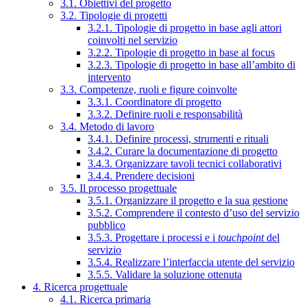
3.1. Obiettivi del progetto
3.2. Tipologie di progetti
3.2.1. Tipologie di progetto in base agli attori
coinvolti nel servizio
3.2.2. Tipologie di progetto in base al focus
3.2.3. Tipologie di progetto in base all’ambito di
intervento
3.3. Competenze, ruoli e figure coinvolte
3.3.1. Coordinatore di progetto
3.3.2. Definire ruoli e responsabilità
3.4. Metodo di lavoro
3.4.1. Definire processi, strumenti e rituali
3.4.2. Curare la documentazione di progetto
3.4.3. Organizzare tavoli tecnici collaborativi
3.4.4. Prendere decisioni
3.5. Il processo progettuale
3.5.1. Organizzare il progetto e la sua gestione
3.5.2. Comprendere il contesto d’uso del servizio
pubblico
3.5.3. Progettare i processi e i
touchpoint
del
servizio
3.5.4. Realizzare l’interfaccia utente del servizio
3.5.5. Validare la soluzione ottenuta
4. Ricerca progettuale
4.1. Ricerca primaria