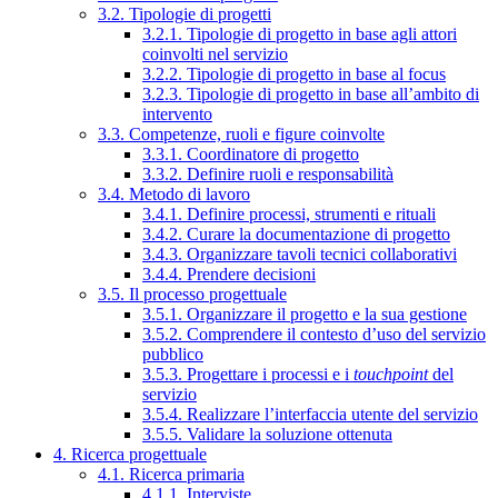
3.2. Tipologie di progetti
3.2.1. Tipologie di progetto in base agli attori
coinvolti nel servizio
3.2.2. Tipologie di progetto in base al focus
3.2.3. Tipologie di progetto in base all’ambito di
intervento
3.3. Competenze, ruoli e figure coinvolte
3.3.1. Coordinatore di progetto
3.3.2. Definire ruoli e responsabilità
3.4. Metodo di lavoro
3.4.1. Definire processi, strumenti e rituali
3.4.2. Curare la documentazione di progetto
3.4.3. Organizzare tavoli tecnici collaborativi
3.4.4. Prendere decisioni
3.5. Il processo progettuale
3.5.1. Organizzare il progetto e la sua gestione
3.5.2. Comprendere il contesto d’uso del servizio
pubblico
3.5.3. Progettare i processi e i
touchpoint
del
servizio
3.5.4. Realizzare l’interfaccia utente del servizio
3.5.5. Validare la soluzione ottenuta
4. Ricerca progettuale
4.1. Ricerca primaria
4.1.1. Interviste