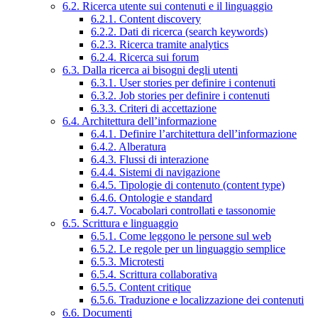
6.2. Ricerca utente sui contenuti e il linguaggio
6.2.1. Content discovery
6.2.2. Dati di ricerca (search keywords)
6.2.3. Ricerca tramite analytics
6.2.4. Ricerca sui forum
6.3. Dalla ricerca ai bisogni degli utenti
6.3.1. User stories per definire i contenuti
6.3.2. Job stories per definire i contenuti
6.3.3. Criteri di accettazione
6.4. Architettura dell’informazione
6.4.1. Definire l’architettura dell’informazione
6.4.2. Alberatura
6.4.3. Flussi di interazione
6.4.4. Sistemi di navigazione
6.4.5. Tipologie di contenuto (content type)
6.4.6. Ontologie e standard
6.4.7. Vocabolari controllati e tassonomie
6.5. Scrittura e linguaggio
6.5.1. Come leggono le persone sul web
6.5.2. Le regole per un linguaggio semplice
6.5.3. Microtesti
6.5.4. Scrittura collaborativa
6.5.5. Content critique
6.5.6. Traduzione e localizzazione dei contenuti
6.6. Documenti