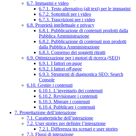
6.7. Immagini e video
6.7.1. Testo alternativo (alt text) per le immagini
6.7.2. Sottotitoli per i video
6.7.3. Trascrizioni per i video
6.8. Proprietà intellettuale e privacy
6.8.1. Pubblicazione di contenuti prodotti dalla
Pubblica Amministrazione
6.8.2. Pubblicazione di contenuti non prodotti
dalla Pubblica Amministrazione
6.8.3. Consenso dei soggetti ritratti
6.9. Ottimizzazione per i motori di ricerca (SEO)
6.9.1. I fattori
on-page
6.9.2. I fattori
off-page
6.9.3. Strumenti di diagnostica SEO: Search
Console
6.10. Gestire i contenuti
6.10.1. L’inventario dei contenuti
6.10.2. Revisionare i contenuti
6.10.3. Migrare i contenuti
6.10.4. Pubblicare i contenuti
7. Progettazione dell’interazione
7.1. Caratteristiche dell’interazione
7.2. User stories per definire l’interazione
7.2.1. Differenza tra scenari e user stories
7.3. Flussi di interazione