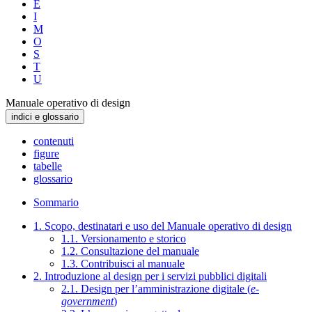
E
I
M
O
S
T
U
Manuale operativo di design
indici e glossario
contenuti
figure
tabelle
glossario
Sommario
1. Scopo, destinatari e uso del Manuale operativo di design
1.1. Versionamento e storico
1.2. Consultazione del manuale
1.3. Contribuisci al manuale
2. Introduzione al design per i servizi pubblici digitali
2.1. Design per l’amministrazione digitale (
e-
government
)