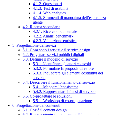
4.1.2. Questionari
4.1.3. Test di usabilità
4.1.4. Web analytics
4.1.5. Strumenti di mappatura dell’esperienza
utente
4.2. Ricerca secondaria
4.2.1. Ricerca documentale
4.2.2. Analisi benchmark
4.2.3. Valutazione euristica
5. Progettazione dei servizi
5.1. Cosa sono i servizi e il service design
5.2. Progettare servizi pubblici digitali
5.3. Definire il modello di servizio
5.3.1. Identificare gli attori coinvolti
5.3.2. Formulare la proposta di valore
5.3.3. Inquadrare gli elementi costitutivi del
servizio
5.4. Descrivere il funzionamento del servizio
5.4.1. Mappare l’ecosistema
5.4.2. Rappresentare i flussi di servizio
5.5. Co-progettare le soluzioni
5.5.1. Workshop di co-progettazione
6. Progettazione dei contenuti
6.1. Cos’è il content design
6.2. Ricerca utente sui contenuti e il linguaggio