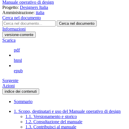
Manuale operativo di design
Progetto:
Designers Italia
Amministrazione:
italia
Cerca nel documento
Cerca nel documento
Informazioni
versione-corrente
Scarica
pdf
html
epub
Sorgente
Azioni
indice dei contenuti
Sommario
1. Scopo, destinatari e uso del Manuale operativo di design
1.1. Versionamento e storico
1.2. Consultazione del manuale
1.3. Contribuisci al manuale