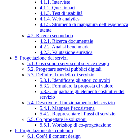
4.1.1. Interviste
4.1.2. Questionari
4.1.3. Test di usabilità
4.1.4. Web analytics
4.1.5. Strumenti di mappatura dell’esperienza
utente
4.2. Ricerca secondaria
4.2.1. Ricerca documentale
4.2.2. Analisi benchmark
4.2.3. Valutazione euristica
5. Progettazione dei servizi
5.1. Cosa sono i servizi e il service design
5.2. Progettare servizi pubblici digitali
5.3. Definire il modello di servizio
5.3.1. Identificare gli attori coinvolti
5.3.2. Formulare la proposta di valore
5.3.3. Inquadrare gli elementi costitutivi del
servizio
5.4. Descrivere il funzionamento del servizio
5.4.1. Mappare l’ecosistema
5.4.2. Rappresentare i flussi di servizio
5.5. Co-progettare le soluzioni
5.5.1. Workshop di co-progettazione
6. Progettazione dei contenuti
6.1. Cos’è il content design