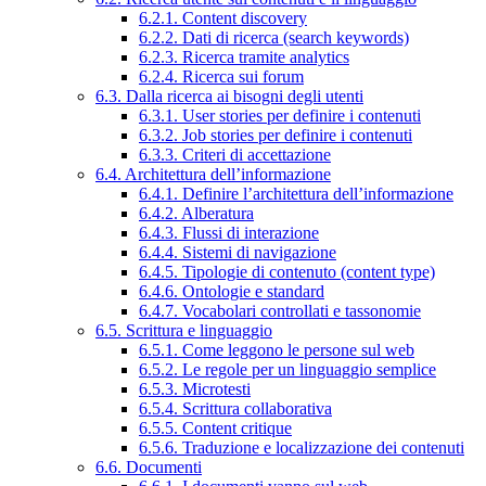
6.2.1. Content discovery
6.2.2. Dati di ricerca (search keywords)
6.2.3. Ricerca tramite analytics
6.2.4. Ricerca sui forum
6.3. Dalla ricerca ai bisogni degli utenti
6.3.1. User stories per definire i contenuti
6.3.2. Job stories per definire i contenuti
6.3.3. Criteri di accettazione
6.4. Architettura dell’informazione
6.4.1. Definire l’architettura dell’informazione
6.4.2. Alberatura
6.4.3. Flussi di interazione
6.4.4. Sistemi di navigazione
6.4.5. Tipologie di contenuto (content type)
6.4.6. Ontologie e standard
6.4.7. Vocabolari controllati e tassonomie
6.5. Scrittura e linguaggio
6.5.1. Come leggono le persone sul web
6.5.2. Le regole per un linguaggio semplice
6.5.3. Microtesti
6.5.4. Scrittura collaborativa
6.5.5. Content critique
6.5.6. Traduzione e localizzazione dei contenuti
6.6. Documenti