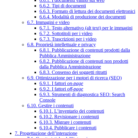
6.6.1. I documenti vanno sul web
6.6.2. Tipi di documenti
6.6.3. Formato di lettura dei documenti elettronici
6.6.4. Modalità di produzione dei documenti
6.7. Immagini e video
6.7.1. Testo alternativo (alt text) per le immagini
6.7.2. Sottotitoli per i video
6.7.3. Trascrizioni per i video
6.8. Proprietà intellettuale e privacy
6.8.1. Pubblicazione di contenuti prodotti dalla
Pubblica Amministrazione
6.8.2. Pubblicazione di contenuti non prodotti
dalla Pubblica Amministrazione
6.8.3. Consenso dei soggetti ritratti
6.9. Ottimizzazione per i motori di ricerca (SEO)
6.9.1. I fattori
on-page
6.9.2. I fattori
off-page
6.9.3. Strumenti di diagnostica SEO: Search
Console
6.10. Gestire i contenuti
6.10.1. L’inventario dei contenuti
6.10.2. Revisionare i contenuti
6.10.3. Migrare i contenuti
6.10.4. Pubblicare i contenuti
7. Progettazione dell’interazione