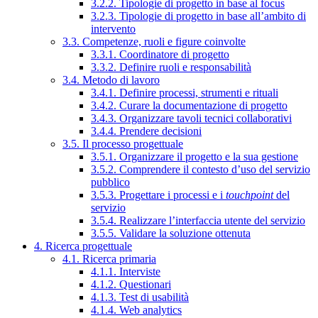
3.2.2. Tipologie di progetto in base al focus
3.2.3. Tipologie di progetto in base all’ambito di
intervento
3.3. Competenze, ruoli e figure coinvolte
3.3.1. Coordinatore di progetto
3.3.2. Definire ruoli e responsabilità
3.4. Metodo di lavoro
3.4.1. Definire processi, strumenti e rituali
3.4.2. Curare la documentazione di progetto
3.4.3. Organizzare tavoli tecnici collaborativi
3.4.4. Prendere decisioni
3.5. Il processo progettuale
3.5.1. Organizzare il progetto e la sua gestione
3.5.2. Comprendere il contesto d’uso del servizio
pubblico
3.5.3. Progettare i processi e i
touchpoint
del
servizio
3.5.4. Realizzare l’interfaccia utente del servizio
3.5.5. Validare la soluzione ottenuta
4. Ricerca progettuale
4.1. Ricerca primaria
4.1.1. Interviste
4.1.2. Questionari
4.1.3. Test di usabilità
4.1.4. Web analytics