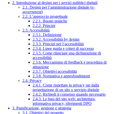
2. Introduzione al design per i servizi pubblici digitali
2.1. Design per l’amministrazione digitale (
e-
government
)
2.2. L’approccio progettuale
2.2.1. Buone pratiche
2.2.2. Principi
2.3. Accessibilità
2.3.1. Definizione
2.3.2. Accessibilità by design
2.3.3. Principi per l’accessibilità
2.3.4. Linee guida e criteri di successo
2.3.5. Come rilasciare una dichiarazione di
accessibilità
2.3.6. Meccanismo di feedback e procedura di
attuazione
2.3.7. Obiettivi accessibilità
2.3.8. Normativa e approfondimenti
2.4. Privacy
2.4.1. Come rispettare la privacy sin dalla
progettazione di un sito o servizio digitale
2.4.2. Richiedi il consenso quando necessario
2.4.3. Le basi del sito web: architettura,
informativa privacy, riferimenti DPO
3. Pianificazione, gestione e strategia
3.1. Obiettivi del progetto