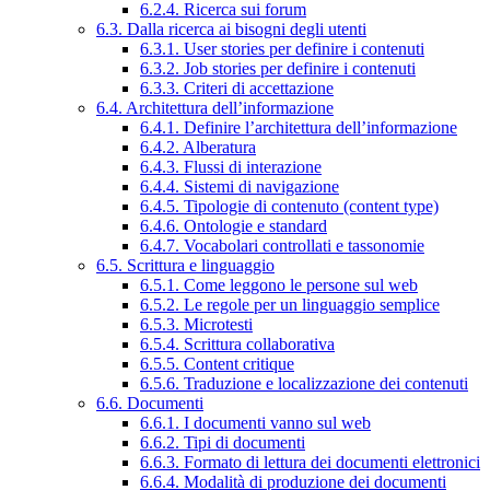
6.2.4. Ricerca sui forum
6.3. Dalla ricerca ai bisogni degli utenti
6.3.1. User stories per definire i contenuti
6.3.2. Job stories per definire i contenuti
6.3.3. Criteri di accettazione
6.4. Architettura dell’informazione
6.4.1. Definire l’architettura dell’informazione
6.4.2. Alberatura
6.4.3. Flussi di interazione
6.4.4. Sistemi di navigazione
6.4.5. Tipologie di contenuto (content type)
6.4.6. Ontologie e standard
6.4.7. Vocabolari controllati e tassonomie
6.5. Scrittura e linguaggio
6.5.1. Come leggono le persone sul web
6.5.2. Le regole per un linguaggio semplice
6.5.3. Microtesti
6.5.4. Scrittura collaborativa
6.5.5. Content critique
6.5.6. Traduzione e localizzazione dei contenuti
6.6. Documenti
6.6.1. I documenti vanno sul web
6.6.2. Tipi di documenti
6.6.3. Formato di lettura dei documenti elettronici
6.6.4. Modalità di produzione dei documenti