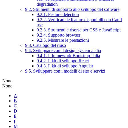
degradation
9.2. Strumenti di supporto allo sviluppo del software
9.2.1. Feature detection
9.2.2. Verificare le feature disponibili con Can I
use
9.2.3. Strumenti e risorse per CSS e JavaScript
9.2.4. Supporto browser
9.2.5. Misurare le prestazioni
9.3. Catalogo del riuso
9.4. Sviluppare con il design system .italia
9.4.1. Il framework Bootstrap Italia
9.4.2. Il kit di sviluppo React
9.4.3. Il kit di sviluppo Angular
9.5. Sviluppare con i modelli di sito e servizi
None
None
A
B
C
D
E
I
M