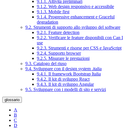
9.1.1. Attività preliminari
9.1.2. Web design responsivo e accessibile
9.1.3. Mobile first
9.1.4. Progressive enhancement e Graceful
degradation
9.2. Strumenti di supporto allo sviluppo del software
9.2.1. Feature detection
9.2.2. Verificare le feature disponibili con Can I
use
9.2.3. Strumenti e risorse per CSS e JavaScript
9.2.4. Supporto browser
9.2.5. Misurare le prestazioni
9.3. Catalogo del riuso
9.4. Sviluppare con il design system .italia
9.4.1. Il framework Bootstrap Italia
9.4.2. Il kit di sviluppo React
9.4.3. Il kit di sviluppo Angular
9.5. Sviluppare con i modelli di sito e servizi
glossario
A
B
C
D