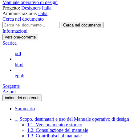
Manuale operativo di design
Progetto:
Designers Italia
Amministrazione:
italia
Cerca nel documento
Cerca nel documento
Informazioni
versione-corrente
Scarica
pdf
html
epub
Sorgente
Azioni
indice dei contenuti
Sommario
1. Scopo, destinatari e uso del Manuale operativo di design
1.1. Versionamento e storico
1.2. Consultazione del manuale
1.3. Contribuisci al manuale