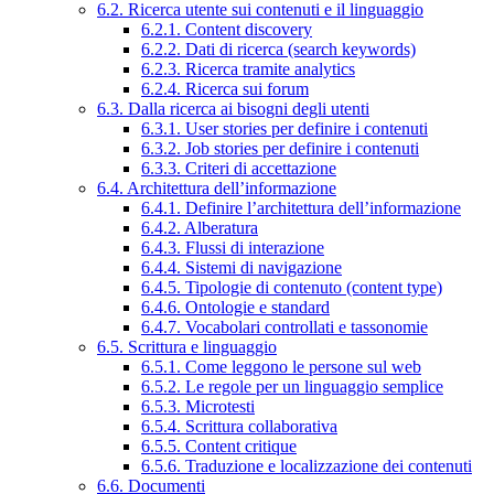
6.2. Ricerca utente sui contenuti e il linguaggio
6.2.1. Content discovery
6.2.2. Dati di ricerca (search keywords)
6.2.3. Ricerca tramite analytics
6.2.4. Ricerca sui forum
6.3. Dalla ricerca ai bisogni degli utenti
6.3.1. User stories per definire i contenuti
6.3.2. Job stories per definire i contenuti
6.3.3. Criteri di accettazione
6.4. Architettura dell’informazione
6.4.1. Definire l’architettura dell’informazione
6.4.2. Alberatura
6.4.3. Flussi di interazione
6.4.4. Sistemi di navigazione
6.4.5. Tipologie di contenuto (content type)
6.4.6. Ontologie e standard
6.4.7. Vocabolari controllati e tassonomie
6.5. Scrittura e linguaggio
6.5.1. Come leggono le persone sul web
6.5.2. Le regole per un linguaggio semplice
6.5.3. Microtesti
6.5.4. Scrittura collaborativa
6.5.5. Content critique
6.5.6. Traduzione e localizzazione dei contenuti
6.6. Documenti