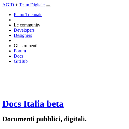
AGID
+
Team Digitale
Piano Triennale
Le community
Developers
Designers
Gli strumenti
Forum
Docs
GitHub
Docs Italia
beta
Documenti pubblici, digitali.