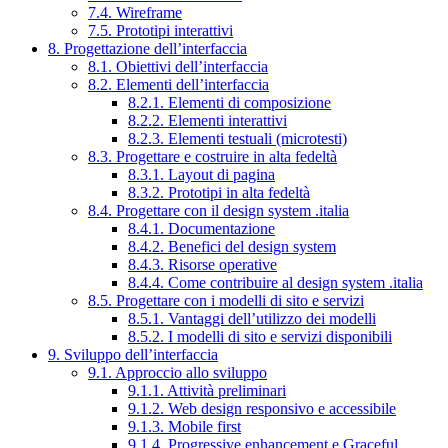
7.4. Wireframe
7.5. Prototipi interattivi
8. Progettazione dell’interfaccia
8.1. Obiettivi dell’interfaccia
8.2. Elementi dell’interfaccia
8.2.1. Elementi di composizione
8.2.2. Elementi interattivi
8.2.3. Elementi testuali (microtesti)
8.3. Progettare e costruire in alta fedeltà
8.3.1. Layout di pagina
8.3.2. Prototipi in alta fedeltà
8.4. Progettare con il design system .italia
8.4.1. Documentazione
8.4.2. Benefici del design system
8.4.3. Risorse operative
8.4.4. Come contribuire al design system .italia
8.5. Progettare con i modelli di sito e servizi
8.5.1. Vantaggi dell’utilizzo dei modelli
8.5.2. I modelli di sito e servizi disponibili
9. Sviluppo dell’interfaccia
9.1. Approccio allo sviluppo
9.1.1. Attività preliminari
9.1.2. Web design responsivo e accessibile
9.1.3. Mobile first
9.1.4. Progressive enhancement e Graceful