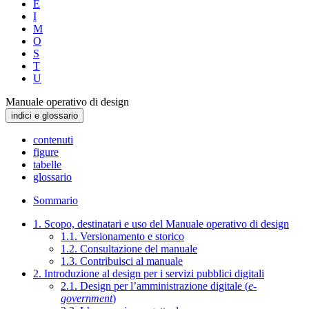
E
I
M
O
S
T
U
Manuale operativo di design
indici e glossario
contenuti
figure
tabelle
glossario
Sommario
1. Scopo, destinatari e uso del Manuale operativo di design
1.1. Versionamento e storico
1.2. Consultazione del manuale
1.3. Contribuisci al manuale
2. Introduzione al design per i servizi pubblici digitali
2.1. Design per l’amministrazione digitale (
e-
government
)