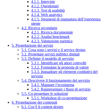
4.1.1. Interviste
4.1.2. Questionari
4.1.3. Test di usabilità
4.1.4. Web analytics
4.1.5. Strumenti di mappatura dell’esperienza
utente
4.2. Ricerca secondaria
4.2.1. Ricerca documentale
4.2.2. Analisi benchmark
4.2.3. Valutazione euristica
5. Progettazione dei servizi
5.1. Cosa sono i servizi e il service design
5.2. Progettare servizi pubblici digitali
5.3. Definire il modello di servizio
5.3.1. Identificare gli attori coinvolti
5.3.2. Formulare la proposta di valore
5.3.3. Inquadrare gli elementi costitutivi del
servizio
5.4. Descrivere il funzionamento del servizio
5.4.1. Mappare l’ecosistema
5.4.2. Rappresentare i flussi di servizio
5.5. Co-progettare le soluzioni
5.5.1. Workshop di co-progettazione
6. Progettazione dei contenuti
6.1. Cos’è il content design