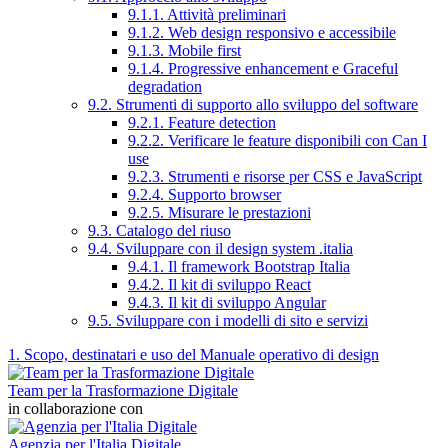
9.1.1. Attività preliminari
9.1.2. Web design responsivo e accessibile
9.1.3. Mobile first
9.1.4. Progressive enhancement e Graceful
degradation
9.2. Strumenti di supporto allo sviluppo del software
9.2.1. Feature detection
9.2.2. Verificare le feature disponibili con Can I
use
9.2.3. Strumenti e risorse per CSS e JavaScript
9.2.4. Supporto browser
9.2.5. Misurare le prestazioni
9.3. Catalogo del riuso
9.4. Sviluppare con il design system .italia
9.4.1. Il framework Bootstrap Italia
9.4.2. Il kit di sviluppo React
9.4.3. Il kit di sviluppo Angular
9.5. Sviluppare con i modelli di sito e servizi
1. Scopo, destinatari e uso del Manuale operativo di design
Team per la Trasformazione Digitale
in collaborazione con
Agenzia per l'Italia Digitale