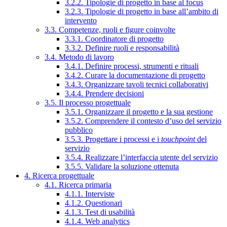
3.2.2. Tipologie di progetto in base al focus
3.2.3. Tipologie di progetto in base all’ambito di
intervento
3.3. Competenze, ruoli e figure coinvolte
3.3.1. Coordinatore di progetto
3.3.2. Definire ruoli e responsabilità
3.4. Metodo di lavoro
3.4.1. Definire processi, strumenti e rituali
3.4.2. Curare la documentazione di progetto
3.4.3. Organizzare tavoli tecnici collaborativi
3.4.4. Prendere decisioni
3.5. Il processo progettuale
3.5.1. Organizzare il progetto e la sua gestione
3.5.2. Comprendere il contesto d’uso del servizio
pubblico
3.5.3. Progettare i processi e i
touchpoint
del
servizio
3.5.4. Realizzare l’interfaccia utente del servizio
3.5.5. Validare la soluzione ottenuta
4. Ricerca progettuale
4.1. Ricerca primaria
4.1.1. Interviste
4.1.2. Questionari
4.1.3. Test di usabilità
4.1.4. Web analytics