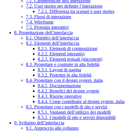
7.1. Caratteristiche dell’interazione
7.2. User stories per definire l’interazione
7.2.1. Differenza tra scenari e user stories
7.3. Flussi di interazione
7.4. Wireframe
7.5. Prototipi interattivi
8. Progettazione dell’interfaccia
8.1. Obiettivi dell’interfaccia
8.2. Elementi dell’interfaccia
8.2.1. Elementi di composizione
8.2.2. Elementi interattivi
8.2.3. Elementi testuali (microtesti)
8.3. Progettare e costruire in alta fedeltà
8.3.1. Layout di pagina
8.3.2. Prototipi in alta fedeltà
8.4. Progettare con il design system .italia
8.4.1. Documentazione
8.4.2. Benefici del design system
8.4.3. Risorse operative
8.4.4. Come contribuire al design system .italia
8.5. Progettare con i modelli di sito e servizi
8.5.1. Vantaggi dell’utilizzo dei modelli
8.5.2. I modelli di sito e servizi disponibili
9. Sviluppo dell’interfaccia
9.1. Approccio allo sviluppo