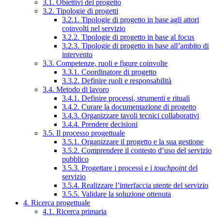
3.1. Obiettivi del progetto
3.2. Tipologie di progetti
3.2.1. Tipologie di progetto in base agli attori
coinvolti nel servizio
3.2.2. Tipologie di progetto in base al focus
3.2.3. Tipologie di progetto in base all’ambito di
intervento
3.3. Competenze, ruoli e figure coinvolte
3.3.1. Coordinatore di progetto
3.3.2. Definire ruoli e responsabilità
3.4. Metodo di lavoro
3.4.1. Definire processi, strumenti e rituali
3.4.2. Curare la documentazione di progetto
3.4.3. Organizzare tavoli tecnici collaborativi
3.4.4. Prendere decisioni
3.5. Il processo progettuale
3.5.1. Organizzare il progetto e la sua gestione
3.5.2. Comprendere il contesto d’uso del servizio
pubblico
3.5.3. Progettare i processi e i
touchpoint
del
servizio
3.5.4. Realizzare l’interfaccia utente del servizio
3.5.5. Validare la soluzione ottenuta
4. Ricerca progettuale
4.1. Ricerca primaria