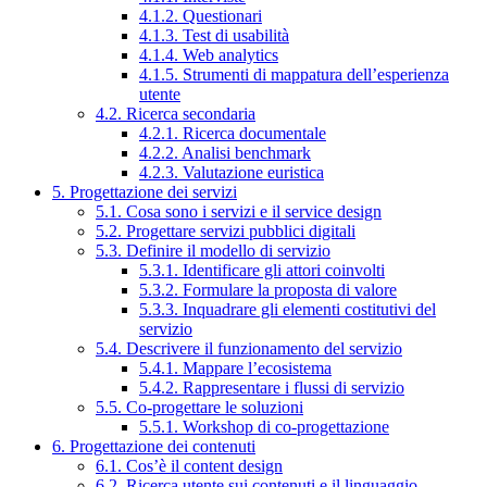
4.1.2. Questionari
4.1.3. Test di usabilità
4.1.4. Web analytics
4.1.5. Strumenti di mappatura dell’esperienza
utente
4.2. Ricerca secondaria
4.2.1. Ricerca documentale
4.2.2. Analisi benchmark
4.2.3. Valutazione euristica
5. Progettazione dei servizi
5.1. Cosa sono i servizi e il service design
5.2. Progettare servizi pubblici digitali
5.3. Definire il modello di servizio
5.3.1. Identificare gli attori coinvolti
5.3.2. Formulare la proposta di valore
5.3.3. Inquadrare gli elementi costitutivi del
servizio
5.4. Descrivere il funzionamento del servizio
5.4.1. Mappare l’ecosistema
5.4.2. Rappresentare i flussi di servizio
5.5. Co-progettare le soluzioni
5.5.1. Workshop di co-progettazione
6. Progettazione dei contenuti
6.1. Cos’è il content design
6.2. Ricerca utente sui contenuti e il linguaggio