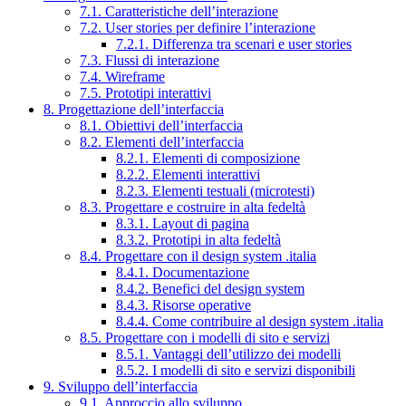
7.1. Caratteristiche dell’interazione
7.2. User stories per definire l’interazione
7.2.1. Differenza tra scenari e user stories
7.3. Flussi di interazione
7.4. Wireframe
7.5. Prototipi interattivi
8. Progettazione dell’interfaccia
8.1. Obiettivi dell’interfaccia
8.2. Elementi dell’interfaccia
8.2.1. Elementi di composizione
8.2.2. Elementi interattivi
8.2.3. Elementi testuali (microtesti)
8.3. Progettare e costruire in alta fedeltà
8.3.1. Layout di pagina
8.3.2. Prototipi in alta fedeltà
8.4. Progettare con il design system .italia
8.4.1. Documentazione
8.4.2. Benefici del design system
8.4.3. Risorse operative
8.4.4. Come contribuire al design system .italia
8.5. Progettare con i modelli di sito e servizi
8.5.1. Vantaggi dell’utilizzo dei modelli
8.5.2. I modelli di sito e servizi disponibili
9. Sviluppo dell’interfaccia
9.1. Approccio allo sviluppo