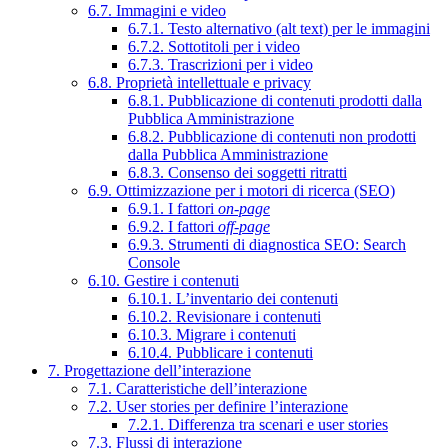
6.7. Immagini e video
6.7.1. Testo alternativo (alt text) per le immagini
6.7.2. Sottotitoli per i video
6.7.3. Trascrizioni per i video
6.8. Proprietà intellettuale e privacy
6.8.1. Pubblicazione di contenuti prodotti dalla
Pubblica Amministrazione
6.8.2. Pubblicazione di contenuti non prodotti
dalla Pubblica Amministrazione
6.8.3. Consenso dei soggetti ritratti
6.9. Ottimizzazione per i motori di ricerca (SEO)
6.9.1. I fattori
on-page
6.9.2. I fattori
off-page
6.9.3. Strumenti di diagnostica SEO: Search
Console
6.10. Gestire i contenuti
6.10.1. L’inventario dei contenuti
6.10.2. Revisionare i contenuti
6.10.3. Migrare i contenuti
6.10.4. Pubblicare i contenuti
7. Progettazione dell’interazione
7.1. Caratteristiche dell’interazione
7.2. User stories per definire l’interazione
7.2.1. Differenza tra scenari e user stories
7.3. Flussi di interazione