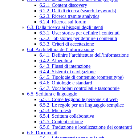
6.2.1. Content discovery
6.2.2. Dati di ricerca (search keywords)
6.2.3. Ricerca tramite analytics
6.2.4. Ricerca sui forum
6.3. Dalla ricerca ai bisogni degli utenti
6.3.1. User stories per definire i contenuti
6.3.2. Job stories per definire i contenuti
6.3.3. Criteri di accettazione
6.4. Architettura dell’informazione
6.4.1. Definire l’architettura dell’informazione
6.4.2. Alberatura
6.4.3. Flussi di interazione
6.4.4. Sistemi di navigazione
6.4.5. Tipologie di contenuto (content type)
6.4.6. Ontologie e standard
6.4.7. Vocabolari controllati e tassonomie
6.5. Scrittura e linguaggio
6.5.1. Come leggono le persone sul web
6.5.2. Le regole per un linguaggio semplice
6.5.3. Microtesti
6.5.4. Scrittura collaborativa
6.5.5. Content critique
6.5.6. Traduzione e localizzazione dei contenuti
6.6. Documenti