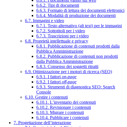
6.6.1. I documenti vanno sul web
6.6.2. Tipi di documenti
6.6.3. Formato di lettura dei documenti elettronici
6.6.4. Modalità di produzione dei documenti
6.7. Immagini e video
6.7.1. Testo alternativo (alt text) per le immagini
6.7.2. Sottotitoli per i video
6.7.3. Trascrizioni per i video
6.8. Proprietà intellettuale e privacy
6.8.1. Pubblicazione di contenuti prodotti dalla
Pubblica Amministrazione
6.8.2. Pubblicazione di contenuti non prodotti
dalla Pubblica Amministrazione
6.8.3. Consenso dei soggetti ritratti
6.9. Ottimizzazione per i motori di ricerca (SEO)
6.9.1. I fattori
on-page
6.9.2. I fattori
off-page
6.9.3. Strumenti di diagnostica SEO: Search
Console
6.10. Gestire i contenuti
6.10.1. L’inventario dei contenuti
6.10.2. Revisionare i contenuti
6.10.3. Migrare i contenuti
6.10.4. Pubblicare i contenuti
7. Progettazione dell’interazione