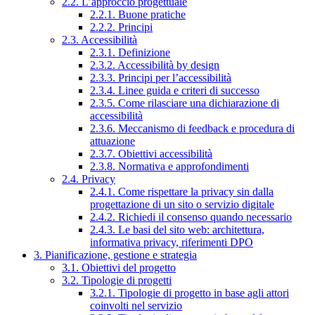
2.2. L’approccio progettuale
2.2.1. Buone pratiche
2.2.2. Principi
2.3. Accessibilità
2.3.1. Definizione
2.3.2. Accessibilità by design
2.3.3. Principi per l’accessibilità
2.3.4. Linee guida e criteri di successo
2.3.5. Come rilasciare una dichiarazione di
accessibilità
2.3.6. Meccanismo di feedback e procedura di
attuazione
2.3.7. Obiettivi accessibilità
2.3.8. Normativa e approfondimenti
2.4. Privacy
2.4.1. Come rispettare la privacy sin dalla
progettazione di un sito o servizio digitale
2.4.2. Richiedi il consenso quando necessario
2.4.3. Le basi del sito web: architettura,
informativa privacy, riferimenti DPO
3. Pianificazione, gestione e strategia
3.1. Obiettivi del progetto
3.2. Tipologie di progetti
3.2.1. Tipologie di progetto in base agli attori
coinvolti nel servizio