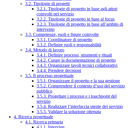
3.2. Tipologie di progetti
3.2.1. Tipologie di progetto in base agli attori
coinvolti nel servizio
3.2.2. Tipologie di progetto in base al focus
3.2.3. Tipologie di progetto in base all’ambito di
intervento
3.3. Competenze, ruoli e figure coinvolte
3.3.1. Coordinatore di progetto
3.3.2. Definire ruoli e responsabilità
3.4. Metodo di lavoro
3.4.1. Definire processi, strumenti e rituali
3.4.2. Curare la documentazione di progetto
3.4.3. Organizzare tavoli tecnici collaborativi
3.4.4. Prendere decisioni
3.5. Il processo progettuale
3.5.1. Organizzare il progetto e la sua gestione
3.5.2. Comprendere il contesto d’uso del servizio
pubblico
3.5.3. Progettare i processi e i
touchpoint
del
servizio
3.5.4. Realizzare l’interfaccia utente del servizio
3.5.5. Validare la soluzione ottenuta
4. Ricerca progettuale
4.1. Ricerca primaria
4.1.1. Interviste