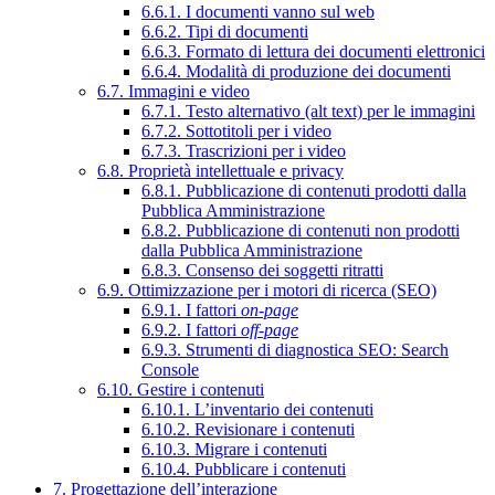
6.6.1. I documenti vanno sul web
6.6.2. Tipi di documenti
6.6.3. Formato di lettura dei documenti elettronici
6.6.4. Modalità di produzione dei documenti
6.7. Immagini e video
6.7.1. Testo alternativo (alt text) per le immagini
6.7.2. Sottotitoli per i video
6.7.3. Trascrizioni per i video
6.8. Proprietà intellettuale e privacy
6.8.1. Pubblicazione di contenuti prodotti dalla
Pubblica Amministrazione
6.8.2. Pubblicazione di contenuti non prodotti
dalla Pubblica Amministrazione
6.8.3. Consenso dei soggetti ritratti
6.9. Ottimizzazione per i motori di ricerca (SEO)
6.9.1. I fattori
on-page
6.9.2. I fattori
off-page
6.9.3. Strumenti di diagnostica SEO: Search
Console
6.10. Gestire i contenuti
6.10.1. L’inventario dei contenuti
6.10.2. Revisionare i contenuti
6.10.3. Migrare i contenuti
6.10.4. Pubblicare i contenuti
7. Progettazione dell’interazione