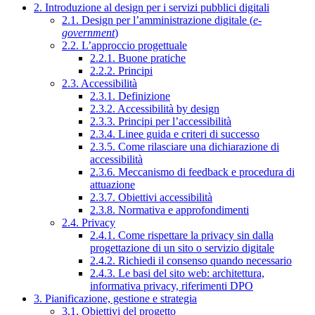
2. Introduzione al design per i servizi pubblici digitali
2.1. Design per l’amministrazione digitale (
e-
government
)
2.2. L’approccio progettuale
2.2.1. Buone pratiche
2.2.2. Principi
2.3. Accessibilità
2.3.1. Definizione
2.3.2. Accessibilità by design
2.3.3. Principi per l’accessibilità
2.3.4. Linee guida e criteri di successo
2.3.5. Come rilasciare una dichiarazione di
accessibilità
2.3.6. Meccanismo di feedback e procedura di
attuazione
2.3.7. Obiettivi accessibilità
2.3.8. Normativa e approfondimenti
2.4. Privacy
2.4.1. Come rispettare la privacy sin dalla
progettazione di un sito o servizio digitale
2.4.2. Richiedi il consenso quando necessario
2.4.3. Le basi del sito web: architettura,
informativa privacy, riferimenti DPO
3. Pianificazione, gestione e strategia
3.1. Obiettivi del progetto