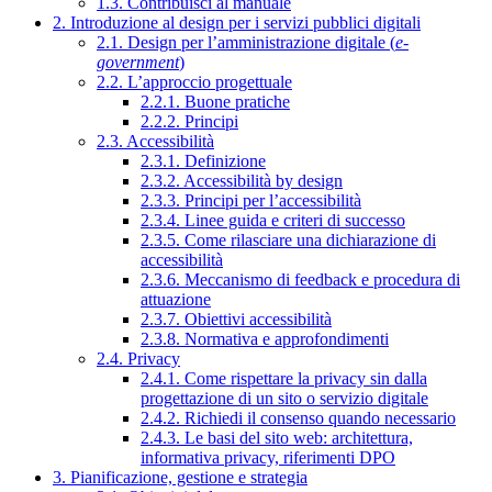
1.3. Contribuisci al manuale
2. Introduzione al design per i servizi pubblici digitali
2.1. Design per l’amministrazione digitale (
e-
government
)
2.2. L’approccio progettuale
2.2.1. Buone pratiche
2.2.2. Principi
2.3. Accessibilità
2.3.1. Definizione
2.3.2. Accessibilità by design
2.3.3. Principi per l’accessibilità
2.3.4. Linee guida e criteri di successo
2.3.5. Come rilasciare una dichiarazione di
accessibilità
2.3.6. Meccanismo di feedback e procedura di
attuazione
2.3.7. Obiettivi accessibilità
2.3.8. Normativa e approfondimenti
2.4. Privacy
2.4.1. Come rispettare la privacy sin dalla
progettazione di un sito o servizio digitale
2.4.2. Richiedi il consenso quando necessario
2.4.3. Le basi del sito web: architettura,
informativa privacy, riferimenti DPO
3. Pianificazione, gestione e strategia