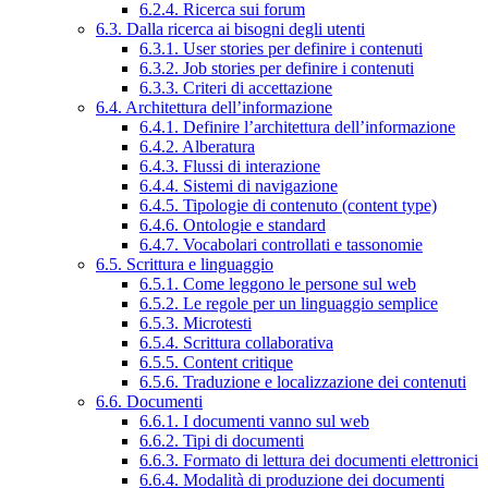
6.2.4. Ricerca sui forum
6.3. Dalla ricerca ai bisogni degli utenti
6.3.1. User stories per definire i contenuti
6.3.2. Job stories per definire i contenuti
6.3.3. Criteri di accettazione
6.4. Architettura dell’informazione
6.4.1. Definire l’architettura dell’informazione
6.4.2. Alberatura
6.4.3. Flussi di interazione
6.4.4. Sistemi di navigazione
6.4.5. Tipologie di contenuto (content type)
6.4.6. Ontologie e standard
6.4.7. Vocabolari controllati e tassonomie
6.5. Scrittura e linguaggio
6.5.1. Come leggono le persone sul web
6.5.2. Le regole per un linguaggio semplice
6.5.3. Microtesti
6.5.4. Scrittura collaborativa
6.5.5. Content critique
6.5.6. Traduzione e localizzazione dei contenuti
6.6. Documenti
6.6.1. I documenti vanno sul web
6.6.2. Tipi di documenti
6.6.3. Formato di lettura dei documenti elettronici
6.6.4. Modalità di produzione dei documenti