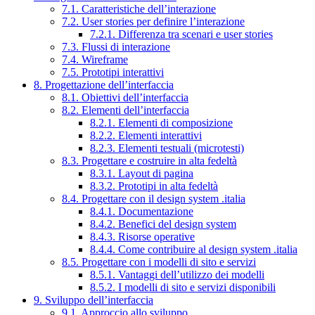
7.1. Caratteristiche dell’interazione
7.2. User stories per definire l’interazione
7.2.1. Differenza tra scenari e user stories
7.3. Flussi di interazione
7.4. Wireframe
7.5. Prototipi interattivi
8. Progettazione dell’interfaccia
8.1. Obiettivi dell’interfaccia
8.2. Elementi dell’interfaccia
8.2.1. Elementi di composizione
8.2.2. Elementi interattivi
8.2.3. Elementi testuali (microtesti)
8.3. Progettare e costruire in alta fedeltà
8.3.1. Layout di pagina
8.3.2. Prototipi in alta fedeltà
8.4. Progettare con il design system .italia
8.4.1. Documentazione
8.4.2. Benefici del design system
8.4.3. Risorse operative
8.4.4. Come contribuire al design system .italia
8.5. Progettare con i modelli di sito e servizi
8.5.1. Vantaggi dell’utilizzo dei modelli
8.5.2. I modelli di sito e servizi disponibili
9. Sviluppo dell’interfaccia
9.1. Approccio allo sviluppo