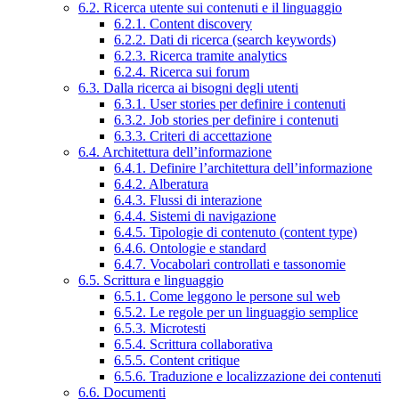
6.2. Ricerca utente sui contenuti e il linguaggio
6.2.1. Content discovery
6.2.2. Dati di ricerca (search keywords)
6.2.3. Ricerca tramite analytics
6.2.4. Ricerca sui forum
6.3. Dalla ricerca ai bisogni degli utenti
6.3.1. User stories per definire i contenuti
6.3.2. Job stories per definire i contenuti
6.3.3. Criteri di accettazione
6.4. Architettura dell’informazione
6.4.1. Definire l’architettura dell’informazione
6.4.2. Alberatura
6.4.3. Flussi di interazione
6.4.4. Sistemi di navigazione
6.4.5. Tipologie di contenuto (content type)
6.4.6. Ontologie e standard
6.4.7. Vocabolari controllati e tassonomie
6.5. Scrittura e linguaggio
6.5.1. Come leggono le persone sul web
6.5.2. Le regole per un linguaggio semplice
6.5.3. Microtesti
6.5.4. Scrittura collaborativa
6.5.5. Content critique
6.5.6. Traduzione e localizzazione dei contenuti
6.6. Documenti