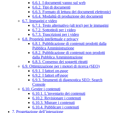
6.6.1. I documenti vanno sul web
6.6.2. Tipi di documenti
6.6.3. Formato di lettura dei documenti elettronici
6.6.4. Modalità di produzione dei documenti
6.7. Immagini e video
6.7.1. Testo alternativo (alt text) per le immagini
6.7.2. Sottotitoli per i video
6.7.3. Trascrizioni per i video
6.8. Proprietà intellettuale e privacy
6.8.1. Pubblicazione di contenuti prodotti dalla
Pubblica Amministrazione
6.8.2. Pubblicazione di contenuti non prodotti
dalla Pubblica Amministrazione
6.8.3. Consenso dei soggetti ritratti
6.9. Ottimizzazione per i motori di ricerca (SEO)
6.9.1. I fattori
on-page
6.9.2. I fattori
off-page
6.9.3. Strumenti di diagnostica SEO: Search
Console
6.10. Gestire i contenuti
6.10.1. L’inventario dei contenuti
6.10.2. Revisionare i contenuti
6.10.3. Migrare i contenuti
6.10.4. Pubblicare i contenuti
7. Progettazione dell’interazione