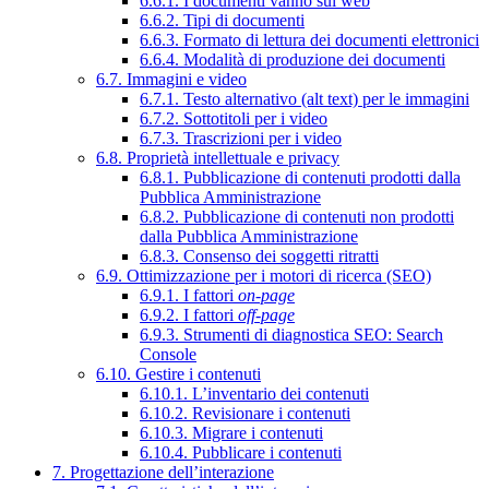
6.6.1. I documenti vanno sul web
6.6.2. Tipi di documenti
6.6.3. Formato di lettura dei documenti elettronici
6.6.4. Modalità di produzione dei documenti
6.7. Immagini e video
6.7.1. Testo alternativo (alt text) per le immagini
6.7.2. Sottotitoli per i video
6.7.3. Trascrizioni per i video
6.8. Proprietà intellettuale e privacy
6.8.1. Pubblicazione di contenuti prodotti dalla
Pubblica Amministrazione
6.8.2. Pubblicazione di contenuti non prodotti
dalla Pubblica Amministrazione
6.8.3. Consenso dei soggetti ritratti
6.9. Ottimizzazione per i motori di ricerca (SEO)
6.9.1. I fattori
on-page
6.9.2. I fattori
off-page
6.9.3. Strumenti di diagnostica SEO: Search
Console
6.10. Gestire i contenuti
6.10.1. L’inventario dei contenuti
6.10.2. Revisionare i contenuti
6.10.3. Migrare i contenuti
6.10.4. Pubblicare i contenuti
7. Progettazione dell’interazione