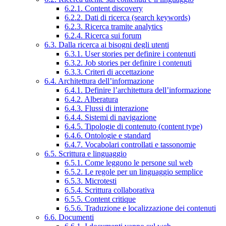
6.2.1. Content discovery
6.2.2. Dati di ricerca (search keywords)
6.2.3. Ricerca tramite analytics
6.2.4. Ricerca sui forum
6.3. Dalla ricerca ai bisogni degli utenti
6.3.1. User stories per definire i contenuti
6.3.2. Job stories per definire i contenuti
6.3.3. Criteri di accettazione
6.4. Architettura dell’informazione
6.4.1. Definire l’architettura dell’informazione
6.4.2. Alberatura
6.4.3. Flussi di interazione
6.4.4. Sistemi di navigazione
6.4.5. Tipologie di contenuto (content type)
6.4.6. Ontologie e standard
6.4.7. Vocabolari controllati e tassonomie
6.5. Scrittura e linguaggio
6.5.1. Come leggono le persone sul web
6.5.2. Le regole per un linguaggio semplice
6.5.3. Microtesti
6.5.4. Scrittura collaborativa
6.5.5. Content critique
6.5.6. Traduzione e localizzazione dei contenuti
6.6. Documenti