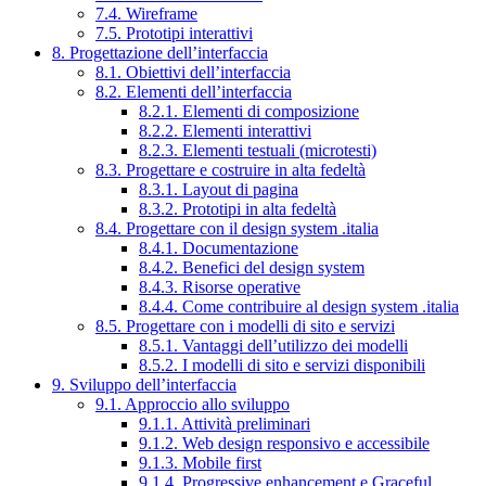
7.4. Wireframe
7.5. Prototipi interattivi
8. Progettazione dell’interfaccia
8.1. Obiettivi dell’interfaccia
8.2. Elementi dell’interfaccia
8.2.1. Elementi di composizione
8.2.2. Elementi interattivi
8.2.3. Elementi testuali (microtesti)
8.3. Progettare e costruire in alta fedeltà
8.3.1. Layout di pagina
8.3.2. Prototipi in alta fedeltà
8.4. Progettare con il design system .italia
8.4.1. Documentazione
8.4.2. Benefici del design system
8.4.3. Risorse operative
8.4.4. Come contribuire al design system .italia
8.5. Progettare con i modelli di sito e servizi
8.5.1. Vantaggi dell’utilizzo dei modelli
8.5.2. I modelli di sito e servizi disponibili
9. Sviluppo dell’interfaccia
9.1. Approccio allo sviluppo
9.1.1. Attività preliminari
9.1.2. Web design responsivo e accessibile
9.1.3. Mobile first
9.1.4. Progressive enhancement e Graceful