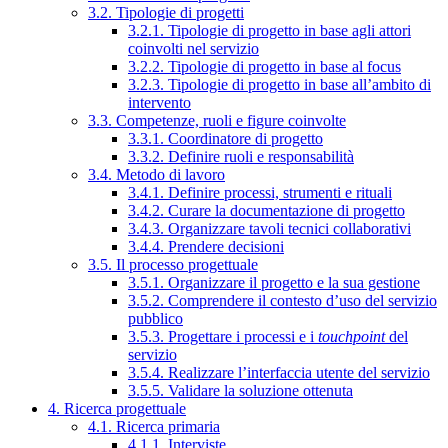
3.2. Tipologie di progetti
3.2.1. Tipologie di progetto in base agli attori
coinvolti nel servizio
3.2.2. Tipologie di progetto in base al focus
3.2.3. Tipologie di progetto in base all’ambito di
intervento
3.3. Competenze, ruoli e figure coinvolte
3.3.1. Coordinatore di progetto
3.3.2. Definire ruoli e responsabilità
3.4. Metodo di lavoro
3.4.1. Definire processi, strumenti e rituali
3.4.2. Curare la documentazione di progetto
3.4.3. Organizzare tavoli tecnici collaborativi
3.4.4. Prendere decisioni
3.5. Il processo progettuale
3.5.1. Organizzare il progetto e la sua gestione
3.5.2. Comprendere il contesto d’uso del servizio
pubblico
3.5.3. Progettare i processi e i
touchpoint
del
servizio
3.5.4. Realizzare l’interfaccia utente del servizio
3.5.5. Validare la soluzione ottenuta
4. Ricerca progettuale
4.1. Ricerca primaria
4.1.1. Interviste