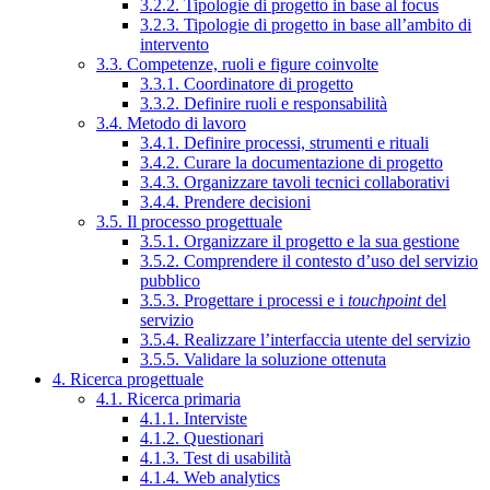
3.2.2. Tipologie di progetto in base al focus
3.2.3. Tipologie di progetto in base all’ambito di
intervento
3.3. Competenze, ruoli e figure coinvolte
3.3.1. Coordinatore di progetto
3.3.2. Definire ruoli e responsabilità
3.4. Metodo di lavoro
3.4.1. Definire processi, strumenti e rituali
3.4.2. Curare la documentazione di progetto
3.4.3. Organizzare tavoli tecnici collaborativi
3.4.4. Prendere decisioni
3.5. Il processo progettuale
3.5.1. Organizzare il progetto e la sua gestione
3.5.2. Comprendere il contesto d’uso del servizio
pubblico
3.5.3. Progettare i processi e i
touchpoint
del
servizio
3.5.4. Realizzare l’interfaccia utente del servizio
3.5.5. Validare la soluzione ottenuta
4. Ricerca progettuale
4.1. Ricerca primaria
4.1.1. Interviste
4.1.2. Questionari
4.1.3. Test di usabilità
4.1.4. Web analytics