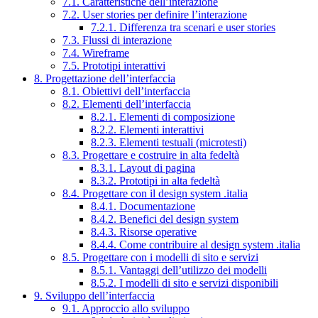
7.1. Caratteristiche dell’interazione
7.2. User stories per definire l’interazione
7.2.1. Differenza tra scenari e user stories
7.3. Flussi di interazione
7.4. Wireframe
7.5. Prototipi interattivi
8. Progettazione dell’interfaccia
8.1. Obiettivi dell’interfaccia
8.2. Elementi dell’interfaccia
8.2.1. Elementi di composizione
8.2.2. Elementi interattivi
8.2.3. Elementi testuali (microtesti)
8.3. Progettare e costruire in alta fedeltà
8.3.1. Layout di pagina
8.3.2. Prototipi in alta fedeltà
8.4. Progettare con il design system .italia
8.4.1. Documentazione
8.4.2. Benefici del design system
8.4.3. Risorse operative
8.4.4. Come contribuire al design system .italia
8.5. Progettare con i modelli di sito e servizi
8.5.1. Vantaggi dell’utilizzo dei modelli
8.5.2. I modelli di sito e servizi disponibili
9. Sviluppo dell’interfaccia
9.1. Approccio allo sviluppo