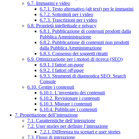
6.7. Immagini e video
6.7.1. Testo alternativo (alt text) per le immagini
6.7.2. Sottotitoli per i video
6.7.3. Trascrizioni per i video
6.8. Proprietà intellettuale e privacy
6.8.1. Pubblicazione di contenuti prodotti dalla
Pubblica Amministrazione
6.8.2. Pubblicazione di contenuti non prodotti
dalla Pubblica Amministrazione
6.8.3. Consenso dei soggetti ritratti
6.9. Ottimizzazione per i motori di ricerca (SEO)
6.9.1. I fattori
on-page
6.9.2. I fattori
off-page
6.9.3. Strumenti di diagnostica SEO: Search
Console
6.10. Gestire i contenuti
6.10.1. L’inventario dei contenuti
6.10.2. Revisionare i contenuti
6.10.3. Migrare i contenuti
6.10.4. Pubblicare i contenuti
7. Progettazione dell’interazione
7.1. Caratteristiche dell’interazione
7.2. User stories per definire l’interazione
7.2.1. Differenza tra scenari e user stories
7.3. Flussi di interazione