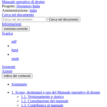
Manuale operativo di design
Progetto:
Designers Italia
Amministrazione:
italia
Cerca nel documento
Cerca nel documento
Informazioni
versione-corrente
Scarica
pdf
html
epub
Sorgente
Azioni
indice dei contenuti
Sommario
1. Scopo, destinatari e uso del Manuale operativo di design
1.1. Versionamento e storico
1.2. Consultazione del manuale
1.3. Contribuisci al manuale