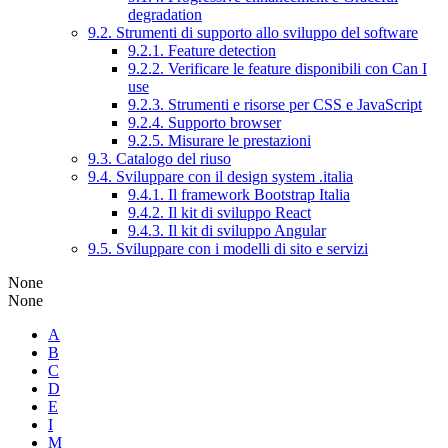
degradation
9.2. Strumenti di supporto allo sviluppo del software
9.2.1. Feature detection
9.2.2. Verificare le feature disponibili con Can I
use
9.2.3. Strumenti e risorse per CSS e JavaScript
9.2.4. Supporto browser
9.2.5. Misurare le prestazioni
9.3. Catalogo del riuso
9.4. Sviluppare con il design system .italia
9.4.1. Il framework Bootstrap Italia
9.4.2. Il kit di sviluppo React
9.4.3. Il kit di sviluppo Angular
9.5. Sviluppare con i modelli di sito e servizi
None
None
A
B
C
D
E
I
M