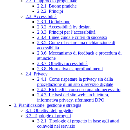
2.2. L’approccio progettuale
2.2.1. Buone pratiche
2.2.2. Principi
2.3. Accessibilità
2.3.1. Definizione
2.3.2. Accessibilità by design
2.3.3. Principi per l’accessibilità
2.3.4. Linee guida e criteri di successo
2.3.5. Come rilasciare una dichiarazione di
accessibilità
2.3.6. Meccanismo di feedback e procedura di
attuazione
2.3.7. Obiettivi accessibilità
2.3.8. Normativa e approfondimenti
2.4. Privacy
2.4.1. Come rispettare la privacy sin dalla
progettazione di un sito o servizio digitale
2.4.2. Richiedi il consenso quando necessario
2.4.3. Le basi del sito web: architettura,
informativa privacy, riferimenti DPO
3. Pianificazione, gestione e strategia
3.1. Obiettivi del progetto
3.2. Tipologie di progetti
3.2.1. Tipologie di progetto in base agli attori
coinvolti nel servizio