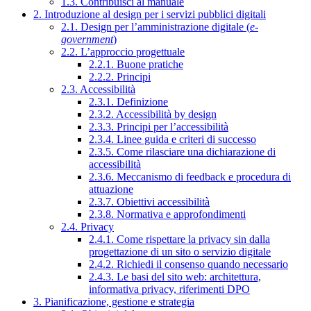
1.3. Contribuisci al manuale
2. Introduzione al design per i servizi pubblici digitali
2.1. Design per l’amministrazione digitale (
e-
government
)
2.2. L’approccio progettuale
2.2.1. Buone pratiche
2.2.2. Principi
2.3. Accessibilità
2.3.1. Definizione
2.3.2. Accessibilità by design
2.3.3. Principi per l’accessibilità
2.3.4. Linee guida e criteri di successo
2.3.5. Come rilasciare una dichiarazione di
accessibilità
2.3.6. Meccanismo di feedback e procedura di
attuazione
2.3.7. Obiettivi accessibilità
2.3.8. Normativa e approfondimenti
2.4. Privacy
2.4.1. Come rispettare la privacy sin dalla
progettazione di un sito o servizio digitale
2.4.2. Richiedi il consenso quando necessario
2.4.3. Le basi del sito web: architettura,
informativa privacy, riferimenti DPO
3. Pianificazione, gestione e strategia