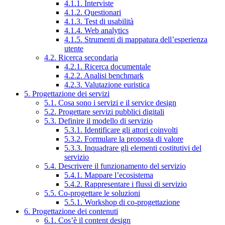
4.1.1. Interviste
4.1.2. Questionari
4.1.3. Test di usabilità
4.1.4. Web analytics
4.1.5. Strumenti di mappatura dell’esperienza
utente
4.2. Ricerca secondaria
4.2.1. Ricerca documentale
4.2.2. Analisi benchmark
4.2.3. Valutazione euristica
5. Progettazione dei servizi
5.1. Cosa sono i servizi e il service design
5.2. Progettare servizi pubblici digitali
5.3. Definire il modello di servizio
5.3.1. Identificare gli attori coinvolti
5.3.2. Formulare la proposta di valore
5.3.3. Inquadrare gli elementi costitutivi del
servizio
5.4. Descrivere il funzionamento del servizio
5.4.1. Mappare l’ecosistema
5.4.2. Rappresentare i flussi di servizio
5.5. Co-progettare le soluzioni
5.5.1. Workshop di co-progettazione
6. Progettazione dei contenuti
6.1. Cos’è il content design