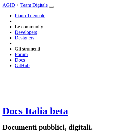
AGID
+
Team Digitale
Piano Triennale
Le community
Developers
Designers
Gli strumenti
Forum
Docs
GitHub
Docs Italia
beta
Documenti pubblici, digitali.