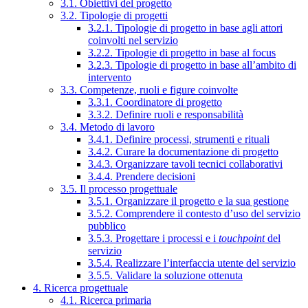
3.1. Obiettivi del progetto
3.2. Tipologie di progetti
3.2.1. Tipologie di progetto in base agli attori
coinvolti nel servizio
3.2.2. Tipologie di progetto in base al focus
3.2.3. Tipologie di progetto in base all’ambito di
intervento
3.3. Competenze, ruoli e figure coinvolte
3.3.1. Coordinatore di progetto
3.3.2. Definire ruoli e responsabilità
3.4. Metodo di lavoro
3.4.1. Definire processi, strumenti e rituali
3.4.2. Curare la documentazione di progetto
3.4.3. Organizzare tavoli tecnici collaborativi
3.4.4. Prendere decisioni
3.5. Il processo progettuale
3.5.1. Organizzare il progetto e la sua gestione
3.5.2. Comprendere il contesto d’uso del servizio
pubblico
3.5.3. Progettare i processi e i
touchpoint
del
servizio
3.5.4. Realizzare l’interfaccia utente del servizio
3.5.5. Validare la soluzione ottenuta
4. Ricerca progettuale
4.1. Ricerca primaria