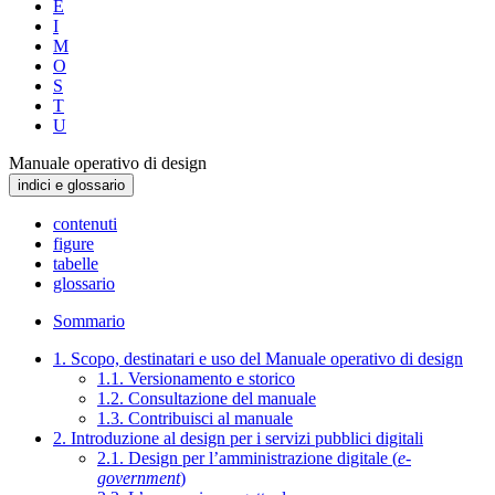
E
I
M
O
S
T
U
Manuale operativo di design
indici e glossario
contenuti
figure
tabelle
glossario
Sommario
1. Scopo, destinatari e uso del Manuale operativo di design
1.1. Versionamento e storico
1.2. Consultazione del manuale
1.3. Contribuisci al manuale
2. Introduzione al design per i servizi pubblici digitali
2.1. Design per l’amministrazione digitale (
e-
government
)