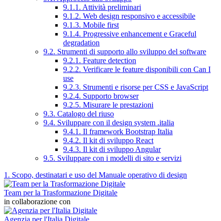
9.1.1. Attività preliminari
9.1.2. Web design responsivo e accessibile
9.1.3. Mobile first
9.1.4. Progressive enhancement e Graceful
degradation
9.2. Strumenti di supporto allo sviluppo del software
9.2.1. Feature detection
9.2.2. Verificare le feature disponibili con Can I
use
9.2.3. Strumenti e risorse per CSS e JavaScript
9.2.4. Supporto browser
9.2.5. Misurare le prestazioni
9.3. Catalogo del riuso
9.4. Sviluppare con il design system .italia
9.4.1. Il framework Bootstrap Italia
9.4.2. Il kit di sviluppo React
9.4.3. Il kit di sviluppo Angular
9.5. Sviluppare con i modelli di sito e servizi
1. Scopo, destinatari e uso del Manuale operativo di design
Team per la Trasformazione Digitale
in collaborazione con
Agenzia per l'Italia Digitale