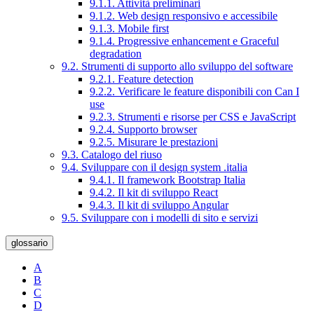
9.1.1. Attività preliminari
9.1.2. Web design responsivo e accessibile
9.1.3. Mobile first
9.1.4. Progressive enhancement e Graceful
degradation
9.2. Strumenti di supporto allo sviluppo del software
9.2.1. Feature detection
9.2.2. Verificare le feature disponibili con Can I
use
9.2.3. Strumenti e risorse per CSS e JavaScript
9.2.4. Supporto browser
9.2.5. Misurare le prestazioni
9.3. Catalogo del riuso
9.4. Sviluppare con il design system .italia
9.4.1. Il framework Bootstrap Italia
9.4.2. Il kit di sviluppo React
9.4.3. Il kit di sviluppo Angular
9.5. Sviluppare con i modelli di sito e servizi
glossario
A
B
C
D