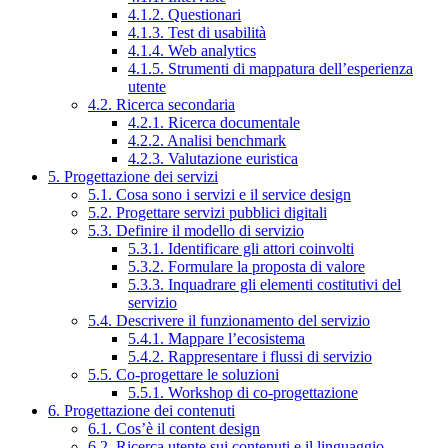
4.1.2. Questionari
4.1.3. Test di usabilità
4.1.4. Web analytics
4.1.5. Strumenti di mappatura dell’esperienza
utente
4.2. Ricerca secondaria
4.2.1. Ricerca documentale
4.2.2. Analisi benchmark
4.2.3. Valutazione euristica
5. Progettazione dei servizi
5.1. Cosa sono i servizi e il service design
5.2. Progettare servizi pubblici digitali
5.3. Definire il modello di servizio
5.3.1. Identificare gli attori coinvolti
5.3.2. Formulare la proposta di valore
5.3.3. Inquadrare gli elementi costitutivi del
servizio
5.4. Descrivere il funzionamento del servizio
5.4.1. Mappare l’ecosistema
5.4.2. Rappresentare i flussi di servizio
5.5. Co-progettare le soluzioni
5.5.1. Workshop di co-progettazione
6. Progettazione dei contenuti
6.1. Cos’è il content design
6.2. Ricerca utente sui contenuti e il linguaggio