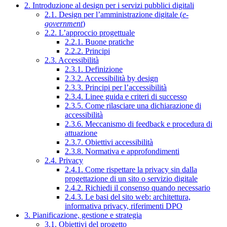
2. Introduzione al design per i servizi pubblici digitali
2.1. Design per l’amministrazione digitale (
e-
government
)
2.2. L’approccio progettuale
2.2.1. Buone pratiche
2.2.2. Principi
2.3. Accessibilità
2.3.1. Definizione
2.3.2. Accessibilità by design
2.3.3. Principi per l’accessibilità
2.3.4. Linee guida e criteri di successo
2.3.5. Come rilasciare una dichiarazione di
accessibilità
2.3.6. Meccanismo di feedback e procedura di
attuazione
2.3.7. Obiettivi accessibilità
2.3.8. Normativa e approfondimenti
2.4. Privacy
2.4.1. Come rispettare la privacy sin dalla
progettazione di un sito o servizio digitale
2.4.2. Richiedi il consenso quando necessario
2.4.3. Le basi del sito web: architettura,
informativa privacy, riferimenti DPO
3. Pianificazione, gestione e strategia
3.1. Obiettivi del progetto