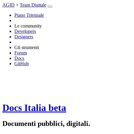
AGID
+
Team Digitale
Piano Triennale
Le community
Developers
Designers
Gli strumenti
Forum
Docs
GitHub
Docs Italia
beta
Documenti pubblici, digitali.