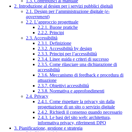
1.3. Contribuisci al manuale
2. Introduzione al design per i servizi pubblici digitali
2.1. Design per l’amministrazione digitale (
e-
government
)
2.2. L’approccio progettuale
2.2.1. Buone pratiche
2.2.2. Principi
2.3. Accessibilità
2.3.1. Definizione
2.3.2. Accessibilità by design
2.3.3. Principi per l’accessibilità
2.3.4. Linee guida e criteri di successo
2.3.5. Come rilasciare una dichiarazione di
accessibilità
2.3.6. Meccanismo di feedback e procedura di
attuazione
2.3.7. Obiettivi accessibilità
2.3.8. Normativa e approfondimenti
2.4. Privacy
2.4.1. Come rispettare la privacy sin dalla
progettazione di un sito o servizio digitale
2.4.2. Richiedi il consenso quando necessario
2.4.3. Le basi del sito web: architettura,
informativa privacy, riferimenti DPO
3. Pianificazione, gestione e strategia