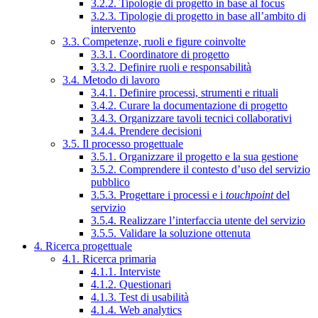
3.2.2. Tipologie di progetto in base al focus
3.2.3. Tipologie di progetto in base all’ambito di
intervento
3.3. Competenze, ruoli e figure coinvolte
3.3.1. Coordinatore di progetto
3.3.2. Definire ruoli e responsabilità
3.4. Metodo di lavoro
3.4.1. Definire processi, strumenti e rituali
3.4.2. Curare la documentazione di progetto
3.4.3. Organizzare tavoli tecnici collaborativi
3.4.4. Prendere decisioni
3.5. Il processo progettuale
3.5.1. Organizzare il progetto e la sua gestione
3.5.2. Comprendere il contesto d’uso del servizio
pubblico
3.5.3. Progettare i processi e i
touchpoint
del
servizio
3.5.4. Realizzare l’interfaccia utente del servizio
3.5.5. Validare la soluzione ottenuta
4. Ricerca progettuale
4.1. Ricerca primaria
4.1.1. Interviste
4.1.2. Questionari
4.1.3. Test di usabilità
4.1.4. Web analytics