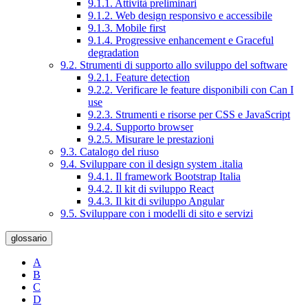
9.1.1. Attività preliminari
9.1.2. Web design responsivo e accessibile
9.1.3. Mobile first
9.1.4. Progressive enhancement e Graceful
degradation
9.2. Strumenti di supporto allo sviluppo del software
9.2.1. Feature detection
9.2.2. Verificare le feature disponibili con Can I
use
9.2.3. Strumenti e risorse per CSS e JavaScript
9.2.4. Supporto browser
9.2.5. Misurare le prestazioni
9.3. Catalogo del riuso
9.4. Sviluppare con il design system .italia
9.4.1. Il framework Bootstrap Italia
9.4.2. Il kit di sviluppo React
9.4.3. Il kit di sviluppo Angular
9.5. Sviluppare con i modelli di sito e servizi
glossario
A
B
C
D