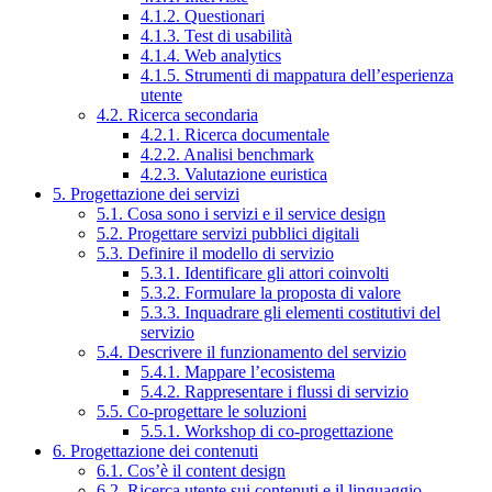
4.1.2. Questionari
4.1.3. Test di usabilità
4.1.4. Web analytics
4.1.5. Strumenti di mappatura dell’esperienza
utente
4.2. Ricerca secondaria
4.2.1. Ricerca documentale
4.2.2. Analisi benchmark
4.2.3. Valutazione euristica
5. Progettazione dei servizi
5.1. Cosa sono i servizi e il service design
5.2. Progettare servizi pubblici digitali
5.3. Definire il modello di servizio
5.3.1. Identificare gli attori coinvolti
5.3.2. Formulare la proposta di valore
5.3.3. Inquadrare gli elementi costitutivi del
servizio
5.4. Descrivere il funzionamento del servizio
5.4.1. Mappare l’ecosistema
5.4.2. Rappresentare i flussi di servizio
5.5. Co-progettare le soluzioni
5.5.1. Workshop di co-progettazione
6. Progettazione dei contenuti
6.1. Cos’è il content design
6.2. Ricerca utente sui contenuti e il linguaggio