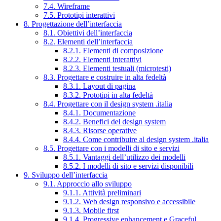
7.4. Wireframe
7.5. Prototipi interattivi
8. Progettazione dell’interfaccia
8.1. Obiettivi dell’interfaccia
8.2. Elementi dell’interfaccia
8.2.1. Elementi di composizione
8.2.2. Elementi interattivi
8.2.3. Elementi testuali (microtesti)
8.3. Progettare e costruire in alta fedeltà
8.3.1. Layout di pagina
8.3.2. Prototipi in alta fedeltà
8.4. Progettare con il design system .italia
8.4.1. Documentazione
8.4.2. Benefici del design system
8.4.3. Risorse operative
8.4.4. Come contribuire al design system .italia
8.5. Progettare con i modelli di sito e servizi
8.5.1. Vantaggi dell’utilizzo dei modelli
8.5.2. I modelli di sito e servizi disponibili
9. Sviluppo dell’interfaccia
9.1. Approccio allo sviluppo
9.1.1. Attività preliminari
9.1.2. Web design responsivo e accessibile
9.1.3. Mobile first
9.1.4. Progressive enhancement e Graceful