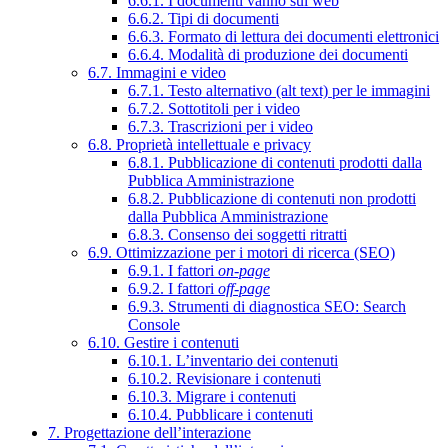
6.6.1. I documenti vanno sul web
6.6.2. Tipi di documenti
6.6.3. Formato di lettura dei documenti elettronici
6.6.4. Modalità di produzione dei documenti
6.7. Immagini e video
6.7.1. Testo alternativo (alt text) per le immagini
6.7.2. Sottotitoli per i video
6.7.3. Trascrizioni per i video
6.8. Proprietà intellettuale e privacy
6.8.1. Pubblicazione di contenuti prodotti dalla
Pubblica Amministrazione
6.8.2. Pubblicazione di contenuti non prodotti
dalla Pubblica Amministrazione
6.8.3. Consenso dei soggetti ritratti
6.9. Ottimizzazione per i motori di ricerca (SEO)
6.9.1. I fattori
on-page
6.9.2. I fattori
off-page
6.9.3. Strumenti di diagnostica SEO: Search
Console
6.10. Gestire i contenuti
6.10.1. L’inventario dei contenuti
6.10.2. Revisionare i contenuti
6.10.3. Migrare i contenuti
6.10.4. Pubblicare i contenuti
7. Progettazione dell’interazione