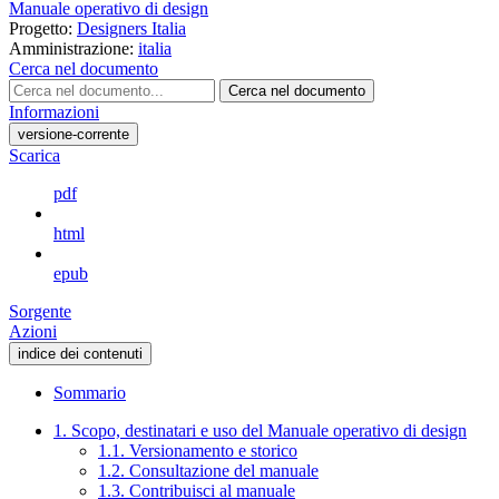
Manuale operativo di design
Progetto:
Designers Italia
Amministrazione:
italia
Cerca nel documento
Cerca nel documento
Informazioni
versione-corrente
Scarica
pdf
html
epub
Sorgente
Azioni
indice dei contenuti
Sommario
1. Scopo, destinatari e uso del Manuale operativo di design
1.1. Versionamento e storico
1.2. Consultazione del manuale
1.3. Contribuisci al manuale