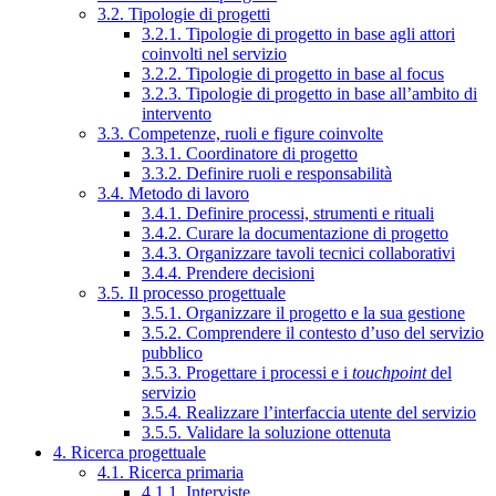
3.2. Tipologie di progetti
3.2.1. Tipologie di progetto in base agli attori
coinvolti nel servizio
3.2.2. Tipologie di progetto in base al focus
3.2.3. Tipologie di progetto in base all’ambito di
intervento
3.3. Competenze, ruoli e figure coinvolte
3.3.1. Coordinatore di progetto
3.3.2. Definire ruoli e responsabilità
3.4. Metodo di lavoro
3.4.1. Definire processi, strumenti e rituali
3.4.2. Curare la documentazione di progetto
3.4.3. Organizzare tavoli tecnici collaborativi
3.4.4. Prendere decisioni
3.5. Il processo progettuale
3.5.1. Organizzare il progetto e la sua gestione
3.5.2. Comprendere il contesto d’uso del servizio
pubblico
3.5.3. Progettare i processi e i
touchpoint
del
servizio
3.5.4. Realizzare l’interfaccia utente del servizio
3.5.5. Validare la soluzione ottenuta
4. Ricerca progettuale
4.1. Ricerca primaria
4.1.1. Interviste