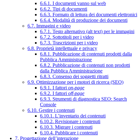
6.6.1. I documenti vanno sul web
6.6.2. Tipi di documenti
6.6.3. Formato di lettura dei documenti elettronici
6.6.4. Modalità di produzione dei documenti
6.7. Immagini e video
6.7.1. Testo alternativo (alt text) per le immagini
6.7.2. Sottotitoli per i video
6.7.3. Trascrizioni per i video
6.8. Proprietà intellettuale e privacy
6.8.1. Pubblicazione di contenuti prodotti dalla
Pubblica Amministrazione
6.8.2. Pubblicazione di contenuti non prodotti
dalla Pubblica Amministrazione
6.8.3. Consenso dei soggetti ritratti
6.9. Ottimizzazione per i motori di ricerca (SEO)
6.9.1. I fattori
on-page
6.9.2. I fattori
off-page
6.9.3. Strumenti di diagnostica SEO: Search
Console
6.10. Gestire i contenuti
6.10.1. L’inventario dei contenuti
6.10.2. Revisionare i contenuti
6.10.3. Migrare i contenuti
6.10.4. Pubblicare i contenuti
7. Progettazione dell’interazione