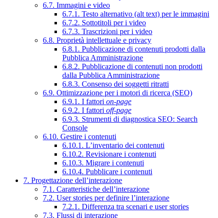
6.7. Immagini e video
6.7.1. Testo alternativo (alt text) per le immagini
6.7.2. Sottotitoli per i video
6.7.3. Trascrizioni per i video
6.8. Proprietà intellettuale e privacy
6.8.1. Pubblicazione di contenuti prodotti dalla
Pubblica Amministrazione
6.8.2. Pubblicazione di contenuti non prodotti
dalla Pubblica Amministrazione
6.8.3. Consenso dei soggetti ritratti
6.9. Ottimizzazione per i motori di ricerca (SEO)
6.9.1. I fattori
on-page
6.9.2. I fattori
off-page
6.9.3. Strumenti di diagnostica SEO: Search
Console
6.10. Gestire i contenuti
6.10.1. L’inventario dei contenuti
6.10.2. Revisionare i contenuti
6.10.3. Migrare i contenuti
6.10.4. Pubblicare i contenuti
7. Progettazione dell’interazione
7.1. Caratteristiche dell’interazione
7.2. User stories per definire l’interazione
7.2.1. Differenza tra scenari e user stories
7.3. Flussi di interazione