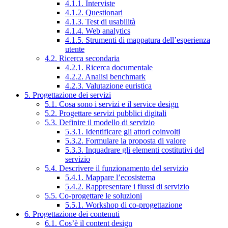
4.1.1. Interviste
4.1.2. Questionari
4.1.3. Test di usabilità
4.1.4. Web analytics
4.1.5. Strumenti di mappatura dell’esperienza
utente
4.2. Ricerca secondaria
4.2.1. Ricerca documentale
4.2.2. Analisi benchmark
4.2.3. Valutazione euristica
5. Progettazione dei servizi
5.1. Cosa sono i servizi e il service design
5.2. Progettare servizi pubblici digitali
5.3. Definire il modello di servizio
5.3.1. Identificare gli attori coinvolti
5.3.2. Formulare la proposta di valore
5.3.3. Inquadrare gli elementi costitutivi del
servizio
5.4. Descrivere il funzionamento del servizio
5.4.1. Mappare l’ecosistema
5.4.2. Rappresentare i flussi di servizio
5.5. Co-progettare le soluzioni
5.5.1. Workshop di co-progettazione
6. Progettazione dei contenuti
6.1. Cos’è il content design