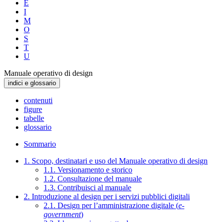
E
I
M
O
S
T
U
Manuale operativo di design
indici e glossario
contenuti
figure
tabelle
glossario
Sommario
1. Scopo, destinatari e uso del Manuale operativo di design
1.1. Versionamento e storico
1.2. Consultazione del manuale
1.3. Contribuisci al manuale
2. Introduzione al design per i servizi pubblici digitali
2.1. Design per l’amministrazione digitale (
e-
government
)