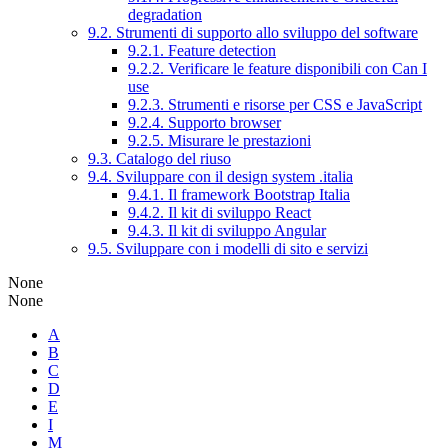
degradation
9.2. Strumenti di supporto allo sviluppo del software
9.2.1. Feature detection
9.2.2. Verificare le feature disponibili con Can I
use
9.2.3. Strumenti e risorse per CSS e JavaScript
9.2.4. Supporto browser
9.2.5. Misurare le prestazioni
9.3. Catalogo del riuso
9.4. Sviluppare con il design system .italia
9.4.1. Il framework Bootstrap Italia
9.4.2. Il kit di sviluppo React
9.4.3. Il kit di sviluppo Angular
9.5. Sviluppare con i modelli di sito e servizi
None
None
A
B
C
D
E
I
M