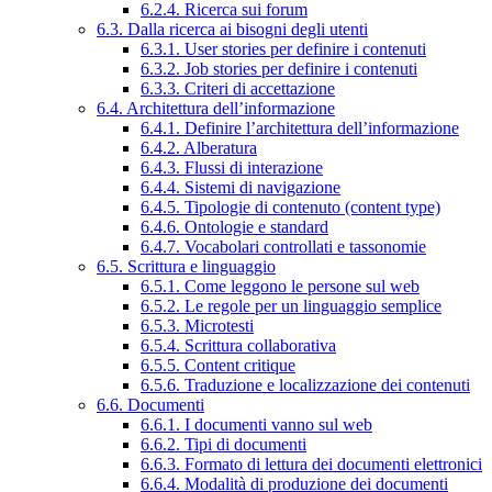
6.2.4. Ricerca sui forum
6.3. Dalla ricerca ai bisogni degli utenti
6.3.1. User stories per definire i contenuti
6.3.2. Job stories per definire i contenuti
6.3.3. Criteri di accettazione
6.4. Architettura dell’informazione
6.4.1. Definire l’architettura dell’informazione
6.4.2. Alberatura
6.4.3. Flussi di interazione
6.4.4. Sistemi di navigazione
6.4.5. Tipologie di contenuto (content type)
6.4.6. Ontologie e standard
6.4.7. Vocabolari controllati e tassonomie
6.5. Scrittura e linguaggio
6.5.1. Come leggono le persone sul web
6.5.2. Le regole per un linguaggio semplice
6.5.3. Microtesti
6.5.4. Scrittura collaborativa
6.5.5. Content critique
6.5.6. Traduzione e localizzazione dei contenuti
6.6. Documenti
6.6.1. I documenti vanno sul web
6.6.2. Tipi di documenti
6.6.3. Formato di lettura dei documenti elettronici
6.6.4. Modalità di produzione dei documenti