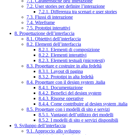
7.1. Caratteristiche dell’interazione
7.2. User stories per definire l’interazione
7.2.1. Differenza tra scenari e user stories
7.3. Flussi di interazione
7.4. Wireframe
7.5. Prototipi interattivi
8. Progettazione dell’interfaccia
8.1. Obiettivi dell’interfaccia
8.2. Elementi dell’interfaccia
8.2.1. Elementi di composizione
8.2.2. Elementi interattivi
8.2.3. Elementi testuali (microtesti)
8.3. Progettare e costruire in alta fedeltà
8.3.1. Layout di pagina
8.3.2. Prototipi in alta fedeltà
8.4. Progettare con il design system .italia
8.4.1. Documentazione
8.4.2. Benefici del design system
8.4.3. Risorse operative
8.4.4. Come contribuire al design system .italia
8.5. Progettare con i modelli di sito e servizi
8.5.1. Vantaggi dell’utilizzo dei modelli
8.5.2. I modelli di sito e servizi disponibili
9. Sviluppo dell’interfaccia
9.1. Approccio allo sviluppo