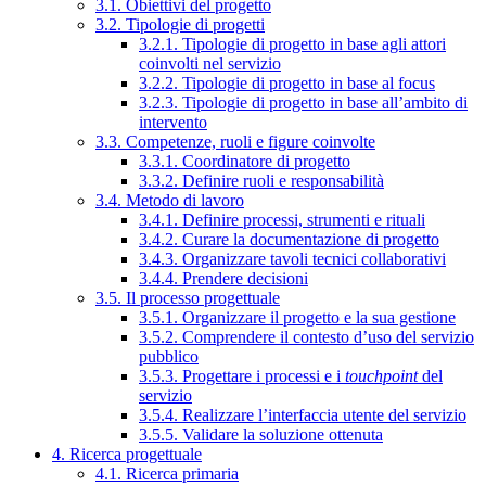
3.1. Obiettivi del progetto
3.2. Tipologie di progetti
3.2.1. Tipologie di progetto in base agli attori
coinvolti nel servizio
3.2.2. Tipologie di progetto in base al focus
3.2.3. Tipologie di progetto in base all’ambito di
intervento
3.3. Competenze, ruoli e figure coinvolte
3.3.1. Coordinatore di progetto
3.3.2. Definire ruoli e responsabilità
3.4. Metodo di lavoro
3.4.1. Definire processi, strumenti e rituali
3.4.2. Curare la documentazione di progetto
3.4.3. Organizzare tavoli tecnici collaborativi
3.4.4. Prendere decisioni
3.5. Il processo progettuale
3.5.1. Organizzare il progetto e la sua gestione
3.5.2. Comprendere il contesto d’uso del servizio
pubblico
3.5.3. Progettare i processi e i
touchpoint
del
servizio
3.5.4. Realizzare l’interfaccia utente del servizio
3.5.5. Validare la soluzione ottenuta
4. Ricerca progettuale
4.1. Ricerca primaria