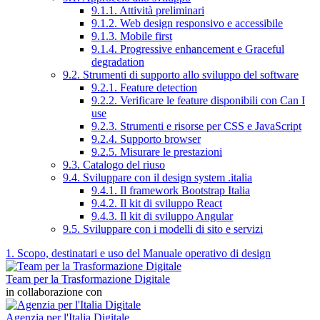
9.1.1. Attività preliminari
9.1.2. Web design responsivo e accessibile
9.1.3. Mobile first
9.1.4. Progressive enhancement e Graceful
degradation
9.2. Strumenti di supporto allo sviluppo del software
9.2.1. Feature detection
9.2.2. Verificare le feature disponibili con Can I
use
9.2.3. Strumenti e risorse per CSS e JavaScript
9.2.4. Supporto browser
9.2.5. Misurare le prestazioni
9.3. Catalogo del riuso
9.4. Sviluppare con il design system .italia
9.4.1. Il framework Bootstrap Italia
9.4.2. Il kit di sviluppo React
9.4.3. Il kit di sviluppo Angular
9.5. Sviluppare con i modelli di sito e servizi
1. Scopo, destinatari e uso del Manuale operativo di design
Team per la Trasformazione Digitale
in collaborazione con
Agenzia per l'Italia Digitale