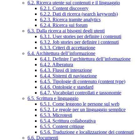
6.2. Ricerca utente sui contenuti e il linguaggio
6.2.1. Content discovery
6.2.2. Dati di ricerca (search keywords)
6.2.3. Ricerca tramite analytics
6.2.4. Ricerca sui forum
6.3. Dalla ricerca ai bisogni degli utenti
6.3.1. User stories per definire i contenuti
6.3.2. Job stories per definire i contenuti
6.3.3. Criteri di accettazione
6.4. Architettura dell’informazione
6.4.1. Definire l’architettura dell’informazione
6.4.2. Alberatura
6.4.3. Flussi di interazione
6.4.4. Sistemi di navigazione
6.4.5. Tipologie di contenuto (content type)
6.4.6. Ontologie e standard
6.4.7. Vocabolari controllati e tassonomie
6.5. Scrittura e linguaggio
6.5.1. Come leggono le persone sul web
6.5.2. Le regole per un linguaggio semplice
6.5.3. Microtesti
6.5.4. Scrittura collaborativa
6.5.5. Content critique
6.5.6. Traduzione e localizzazione dei contenuti
6.6. Documenti