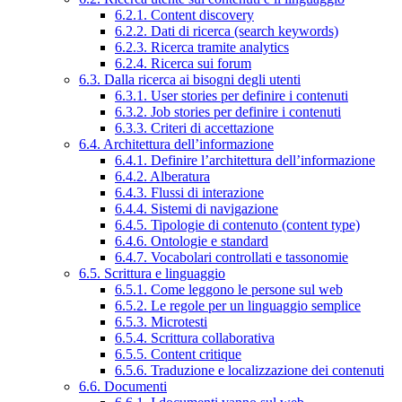
6.2.1. Content discovery
6.2.2. Dati di ricerca (search keywords)
6.2.3. Ricerca tramite analytics
6.2.4. Ricerca sui forum
6.3. Dalla ricerca ai bisogni degli utenti
6.3.1. User stories per definire i contenuti
6.3.2. Job stories per definire i contenuti
6.3.3. Criteri di accettazione
6.4. Architettura dell’informazione
6.4.1. Definire l’architettura dell’informazione
6.4.2. Alberatura
6.4.3. Flussi di interazione
6.4.4. Sistemi di navigazione
6.4.5. Tipologie di contenuto (content type)
6.4.6. Ontologie e standard
6.4.7. Vocabolari controllati e tassonomie
6.5. Scrittura e linguaggio
6.5.1. Come leggono le persone sul web
6.5.2. Le regole per un linguaggio semplice
6.5.3. Microtesti
6.5.4. Scrittura collaborativa
6.5.5. Content critique
6.5.6. Traduzione e localizzazione dei contenuti
6.6. Documenti