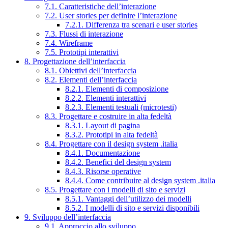
7.1. Caratteristiche dell’interazione
7.2. User stories per definire l’interazione
7.2.1. Differenza tra scenari e user stories
7.3. Flussi di interazione
7.4. Wireframe
7.5. Prototipi interattivi
8. Progettazione dell’interfaccia
8.1. Obiettivi dell’interfaccia
8.2. Elementi dell’interfaccia
8.2.1. Elementi di composizione
8.2.2. Elementi interattivi
8.2.3. Elementi testuali (microtesti)
8.3. Progettare e costruire in alta fedeltà
8.3.1. Layout di pagina
8.3.2. Prototipi in alta fedeltà
8.4. Progettare con il design system .italia
8.4.1. Documentazione
8.4.2. Benefici del design system
8.4.3. Risorse operative
8.4.4. Come contribuire al design system .italia
8.5. Progettare con i modelli di sito e servizi
8.5.1. Vantaggi dell’utilizzo dei modelli
8.5.2. I modelli di sito e servizi disponibili
9. Sviluppo dell’interfaccia
9.1. Approccio allo sviluppo