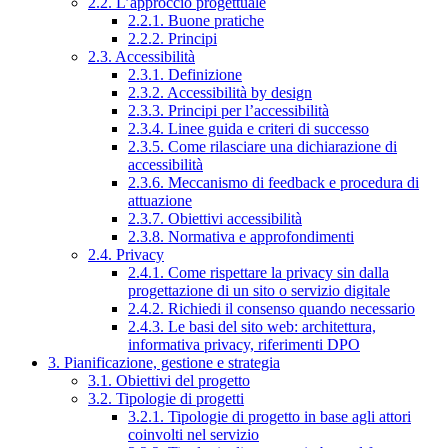
2.2. L’approccio progettuale
2.2.1. Buone pratiche
2.2.2. Principi
2.3. Accessibilità
2.3.1. Definizione
2.3.2. Accessibilità by design
2.3.3. Principi per l’accessibilità
2.3.4. Linee guida e criteri di successo
2.3.5. Come rilasciare una dichiarazione di
accessibilità
2.3.6. Meccanismo di feedback e procedura di
attuazione
2.3.7. Obiettivi accessibilità
2.3.8. Normativa e approfondimenti
2.4. Privacy
2.4.1. Come rispettare la privacy sin dalla
progettazione di un sito o servizio digitale
2.4.2. Richiedi il consenso quando necessario
2.4.3. Le basi del sito web: architettura,
informativa privacy, riferimenti DPO
3. Pianificazione, gestione e strategia
3.1. Obiettivi del progetto
3.2. Tipologie di progetti
3.2.1. Tipologie di progetto in base agli attori
coinvolti nel servizio