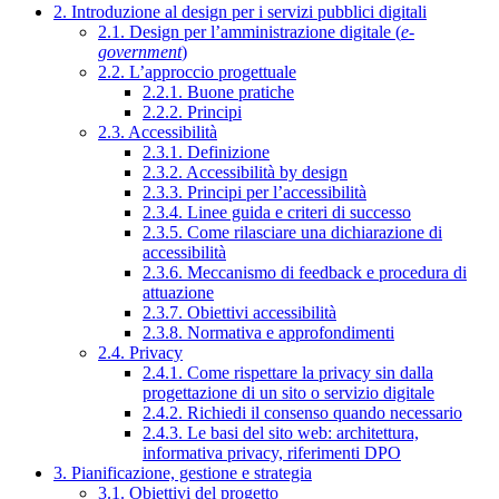
2. Introduzione al design per i servizi pubblici digitali
2.1. Design per l’amministrazione digitale (
e-
government
)
2.2. L’approccio progettuale
2.2.1. Buone pratiche
2.2.2. Principi
2.3. Accessibilità
2.3.1. Definizione
2.3.2. Accessibilità by design
2.3.3. Principi per l’accessibilità
2.3.4. Linee guida e criteri di successo
2.3.5. Come rilasciare una dichiarazione di
accessibilità
2.3.6. Meccanismo di feedback e procedura di
attuazione
2.3.7. Obiettivi accessibilità
2.3.8. Normativa e approfondimenti
2.4. Privacy
2.4.1. Come rispettare la privacy sin dalla
progettazione di un sito o servizio digitale
2.4.2. Richiedi il consenso quando necessario
2.4.3. Le basi del sito web: architettura,
informativa privacy, riferimenti DPO
3. Pianificazione, gestione e strategia
3.1. Obiettivi del progetto